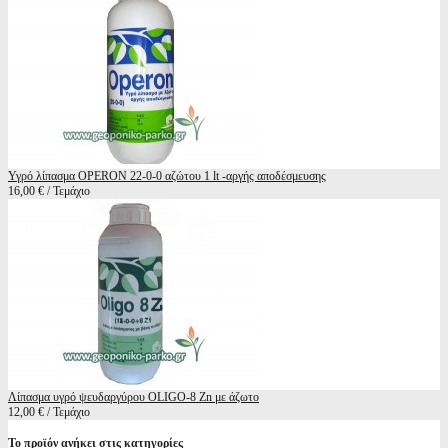
Υγρό λίπασμα OPERON 22-0-0 αζώτου 1 lt -αργής αποδέσμευσης
16,00 € / Τεμάχιο
Λίπασμα υγρό ψευδαργύρου OLIGO-8 Zn με άζωτο
12,00 € / Τεμάχιο
Το προϊόν ανήκει στις κατηγορίες