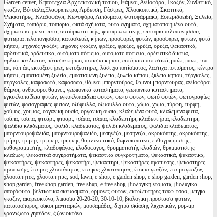
Garden center, Κηποτεχνία Αρχιτεκτονική τοπίου, Θάμνοι, Ανθοφόρα, Γκαζόν, Συνθετικό,
γκαζόν, Βότσαλα,Ελαφρόπετρα, Αρδευση, Γάστρες, Χλοοκοπτικά, Σκαπτικά,
Ψεκαστήρες, Κλαδοφάγοι, Κωνοφόρα, Λιπάσματα, Φυτοφάρμακα, Εσπεριδοειδή, Ξυλεία,
Σχήματα, τοπιάρια, τοπιαρια, φυτά σχήματα, φυτα σχηματα, σχηματοποιημένα φυτά,
σχηματοποιημενα φυτα, φυτώρια αττικής, φυτωρια αττικης, φυτωρια πελοπονησσου,
φυτωρια πελοπονησσου, κατασκευές κήπων, προσφορές φυτών, προσφορες φυτων, φυτά
κήπου, μηχανές γκαζόν, μηχανες γκαζον, φρέζες, φρεζες, φρέζα, φρεζα, ψεκαστικά,
αρδευτικά, αρδευτικα, αυτόματο πότισμα, αυτοματο ποτισμα, αρδευτικά δίκτυα,
αρδευτικα δικτυα, πότισμα κήπου, ποτισμα κηπου, αυτόματα ποτιστικά, μπέκ, μπεκ, ποπ
απ, πόπ άπ, εκτοξευτήρες, εκτοξευτηρες, λάστιχα ποτίσματος, λαστιχα ποτισματος, κέντρα
κήπου, εμποτισμένη ξυλεία, εμποτισμενη ξυλεια, ξυλεία κήπου, ξυλεια κηπου, πέργκολες,
περγκολες, καφασωτά, καφασωτα, θάμνοι μπορντούρας, θαμνοι μπορντουρας, ανθοφόροι
θάμνοι, ανθοφοροι θαμνοι, γεωπονικά καταστήματα, γεωπονικα καταστηματα,
εγκυκλοπαίδεια φυτών, εγκυκλοπαιδεια φυτών, φωτο φυτων, φωτό φυτών, φωτογραφίες
φυτών, φωτογραφιες φυτων, οξύφυλλα, οξυφυλλα φυτα, χώμα, χωμα, τύρφη, τυρφη,
χούμος, χουμος, οργανική ουσία, οργανικη ουσια, κλαδεμένα φυτά, κλαδεμενα φυτα,
τσάπα, τσαπα, φτυάρι, φτυαρι, τσάπα, τσαπα, κλαδευτήρι, κλαδευτήρια, κλαδευτηρι,
ψαλίδια κλαδέματος, ψαλίδι κλαδέματος, ψαλιδι κλαδεματος, ψαλιδια κλαδεματος,
μπορντουροψάλιδα, μπορντουροψαλιδο, μεσηνέζα, μεσηνεζα, ακροκόπτης, ακροκόπτης,
τρίμερ, τριμερ, τρίμμερ, τριμμερ, θαμνοκοπτικό, θαμνοκοπτικο, ευθυγραμμιστης,
ευθυγραμμιστής, κλαδοφάγος, κλαδοφαγος, θρυμματιστής κλαδιών, θρυμματιστης
κλαδιων, ψεκαστικά συγκροτήματα, ψεκαστικα συγκροτηματα, ψεκαστικά, ψεκαστικα,
ψεκαστήρες, ψεκαστηρες, ψεκαστήρι, ψεκαστηρι, ψεκαστήρες προπίεσης, ψεκαστηρες
προπιεσης, έτοιμος χλοοτάπητας, ετοιμος χλοοταπητας, έτοιμο γκαζόν, ετοιμο γκαζον,
χλοοτάπητας, χλοοταπητας, sod, lawn, e shop, e garden shop, e shop garden, garden shop,
shop garden, free shop garden, free shop, e free shop, βιολογικη ντοματα, βιολογικα
σπορόφυτα, βελτιωτικα σκευασματα, ορμονες φυτων, εκτοξευτηρες τσαφ-τσαφ, μειγμα
γκαζον, ακαρεοκτόνα, λιπασμα 20-20-20, 30-10-10, βιολογικη προστασία φυτων,
πατατοσπορος, σακοι μανιταριών, μουσαμάδες, διχτυά σκίασης λαχανικών, pop-up
γραναζωτα γηπέδων, ζιζανιοκτόνα