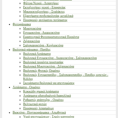
Φίλτρα Νερού - Λιπαντήρες
Εκτοξευτήρες νερού - Επιφανείας
Μικροεκτοξευτήρες - Σταλάκτες
Εξαρτήματα συνδεσμολογίας μεταλλικά
Προσφορές αυτόματου ποτίσματος
Φυτοφάρμακα
Μυκητοκτόνα
Εντομοκτόνα - Ακαρεοκτόνα
Ερασιτεχνικά Φυτοπροστατευτικά Προιόντα
Ζιζανιοκτόνα
Σαλιγκαροκτόνα - Κοχλιοκτόνα
Βιολογικά φάρμακα - Παγίδες
Βιολογικά Λιπάσματα
Βιολογικά Εντομοκτόνα - Ακαρεοκτόνα - Σαλιγκαροκτόνα
Βιολογικά προιόντα προστασίας
Βιολογικά Μυκητοκτόνα - Ζιζανιοκτόνα
Βιολογικές Φυτικές Ορμόνες
Βιολογικές Εντομοπαγίδες - Σαλιγκαροπαγίδες - Παγίδες ερπετών -
Κόλλες
Σκευάσματα βιολογικά για απεντομώσεις
Λιπάσματα - Ορμόνες
Κοκκώδη χημικά λιπάσματα
Λιπάσματα υδατοδιαλυτά διαφυλλικά
Ρυθμιστές ανάπτυξης - Ορμόνες
Βελτιωτικά φυτών
Προσφορές λιπασμάτων
Βιοκτόνα - Ποντικοφάρμακα - Απωθητικά
Υγρά απεντομώσεων - Σπρέυ καπνογόνα