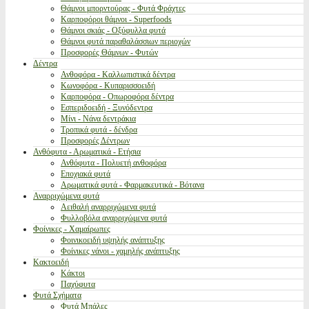
Θάμνοι μπορντούρας - Φυτά Φράχτες
Καρποφόροι θάμνοι - Superfoods
Θάμνοι σκιάς - Οξύφυλλα φυτά
Θάμνοι φυτά παραθαλάσσιων περιοχών
Προσφορές Θάμνων - Φυτών
Δέντρα
Ανθοφόρα - Καλλωπιστικά δέντρα
Κωνοφόρα - Κυπαρισσοειδή
Καρποφόρα - Οπωροφόρα δέντρα
Εσπεριδοειδή - Ξυνόδεντρα
Μίνι - Νάνα δεντράκια
Τροπικά φυτά - δένδρα
Προσφορές Δέντρων
Ανθόφυτα - Αρωματικά - Ετήσια
Ανθόφυτα - Πολυετή ανθοφόρα
Εποχιακά φυτά
Αρωματικά φυτά - Φαρμακευτικά - Βότανα
Αναρριχώμενα φυτά
Αειθαλή αναρριχώμενα φυτά
Φυλλοβόλα αναρριχώμενα φυτά
Φοίνικες - Χαμαίρωπες
Φοινικοειδή υψηλής ανάπτυξης
Φοίνικες νάνοι - χαμηλής ανάπτυξης
Κακτοειδή
Κάκτοι
Παχύφυτα
Φυτά Σχήματα
Φυτά Μπάλες