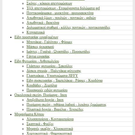
Σκόνες - κόκκοι απεντομώσεων
Τζέλ απεντομώσεων - Ετοιμόχρηστα δολώματα gel
Ποντικοφάρμακα - μυοκτόνα - αρουραιοκτόνα
Απωθητικά ζώων - πουλιών - ποντικών - φιδιών
Απωθητικά - βιοκτόνα
Δολωματικοί σταθμοί - κόλλες ποντικών - ποντικοπαγίδες
Κτηνιατρικά
Είδη προστασίας εργαζομένων
Μποτάκια - Γαλότσες - Φόρμες
Μάσκες ψεκασμού
Ιμάντες - Γυαλιά - Ωτασπίδες - Προσωπίδες
Γάντια εργασίας
Είδη Φυτωρίου - Ανθοπωλείου
Γλάστρες φυτωρίου - Σακούλες
Δίσκοι σποράς - Παλετάκια φύτευσης
Γλαστράκια - Υποστρώματα JIFFY
Είδη συσκευασίας - Ταμπελάκια - Ράφιες - Κορδόνια
Κουβάδες - Ζεμπίλια
Προσφορές ειδών φυτωρίου
Οικολογικά σκεύη- Πυρίμαχα - Inox
Ανοξείδωτα δοχεία - Inox
Πυρίμαχα σκεύη - πιθάρια λαδιού - λεκάνες ζυμώματος
Πλαστικά δοχεία - Βαρέλια - Τενεκέδες
Μηχανήματα Κήπου
Αλυσσοπρίονα - Κονταροπρίονα
Σκαπτικά - Φρέζες
Μηχανές γκαζόν - Χλοοκοπτικά
Χορτοκοπτικά - Θαμνοκοπτικά