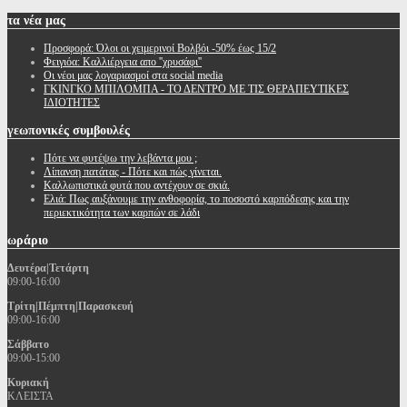
τα
νέα μας
Προσφορά: Όλοι οι χειμερινοί Βολβόι -50% έως 15/2
Φειγιόα: Καλλιέργεια απο ''χρυσάφι''
Oι νέοι μας λογαριασμοί στα social media
ΓΚΙΝΓΚΟ ΜΠΙΛΟΜΠΑ - ΤΟ ΔΕΝΤΡΟ ΜΕ ΤΙΣ ΘΕΡΑΠΕΥΤΙΚΕΣ
ΙΔΙΟΤΗΤΕΣ
γεωπονικές
συμβουλές
Πότε να φυτέψω την λεβάντα μου ;
Λίπανση πατάτας - Πότε και πώς γίνεται.
Καλλωπιστικά φυτά που αντέχουν σε σκιά.
Ελιά: Πως αυξάνουμε την ανθοφορία, το ποσοστό καρπόδεσης και την
περιεκτικότητα των καρπών σε λάδι
ωράριο
Δευτέρα|Τετάρτη
09:00-16:00
Τρίτη|Πέμπτη|Παρασκευή
09:00-16:00
Σάββατο
09:00-15:00
Κυριακή
ΚΛΕΙΣΤΑ