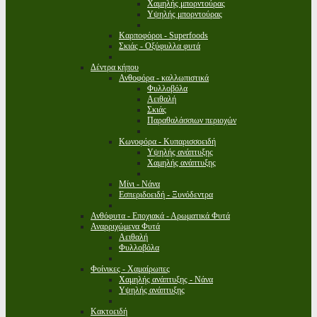
Χαμηλής μπορντούρας
Υψηλής μπορντούρας
Καρποφόροι - Superfoods
Σκιάς - Οξύφυλλα φυτά
Δέντρα κήπου
Ανθοφόρα - καλλωπιστικά
Φυλλοβόλα
Αειθαλή
Σκιάς
Παραθαλάσσιων περιοχών
Κωνοφόρα - Κυπαρισσοειδή
Υψηλής ανάπτυξης
Χαμηλής ανάπτυξης
Μίνι - Νάνα
Εσπεριδοειδή - Ξυνόδεντρα
Ανθόφυτα - Εποχιακά - Αρωματικά Φυτά
Αναρριχώμενα Φυτά
Αειθαλή
Φυλλοβόλα
Φοίνικες - Χαμαίρωπες
Χαμηλής ανάπτυξης - Νάνα
Υψηλής ανάπτυξης
Κακτοειδή