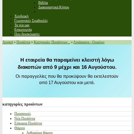
Βιβλία
Διακοσμητικά Κήπου
Χονδρική
Γεωπονικές Συμβουλές
Τα νέα μας
Επικοινωνία
Που βρισκόμαστε
Αρχική
»
Προϊόντα
»
Κατηγορίες Προϊόντων...
»
Λιπάσματα - Ορμόνες
Η εταιρεία θα παραμείνει κλειστή λόγω
διακοπών από 9 μέχρι και 16 Αυγούστου.
Οι παραγγελίες που θα προκύψουν θα εκτελεστούν
από 17 Αυγούστου και μετά.
κατηγορίες
προιόντων
Προσφορές
Νέα Προϊόντα
Επίκαιρα Προϊόντα
Θάμνοι
Ανθοφόροι θάμνοι