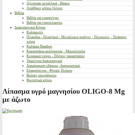
Αξεσουάρ μεταλλικά - Βάσεις
Αποθήκες κήπου ξύλινες
Βιβλία
Βιβλία για ερασιτέχνες
Βιβλία για επαγγελματίες
Διακοσμητικά Κήπου
Καλαμωτές
Πλακίδια - Πλαστικοί - Μεταλλικοί φράχτες - Πέργκολες - Πράσινοι
τοίχοι
Καλάμια Bamboo
Καμπανάκια αυλόπορτας - Μικροέπιπλα
Κεραμικά τοίχου - Πήλινες παραστάσεις
Τσιμέντινα διακοσμητικά
Διαμόρφωση εδάφους -διαχωριστικά.
Ελαφρόπετρα - Φλοιός Πεύκου
Βρύσες ορειχάλκινες
Φωτιστικά κήπου
Λίπασμα υγρό μαγνησίου OLIGO-8 Mg
με άζωτο