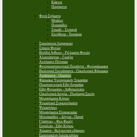
Κάκτοι
Παχύφυτα
Φυτά Σχήματα
Μπάλες
Πυραμίδες
Σπιράλ - Στριφτά
Ελεύθερα - Τοπιάρια
Σπορόφυτα Λαχανικών
Σπόροι Φυτών
Βολβοί Ανθεων - Ριζώματα Φυτών
Χλοοτάπητας - Γκαζόν
Αυτόματο Πότισμα
Φυτοπροστατευτικά Προϊόντα - Φυτοφάρμακα
Βιολογικά Σκευάσματα - Οικολογικά Φάρμακα
Λιπάσματα - Ορμόνες
Φάρμακα Υγειονομικής Σημασίας
Προστατευτικά Είδη Εργασίας
Είδη Φυτωρίου - Ανθοπωλείου
Οικολογικά Δοχεία - Πυρίμαχα Σκεύη
Μηχανήματα Κήπου
Ψεκαστικά Συγκροτήματα
Ψεκαστήρες
Μηχανήματα Ελαιοκομίας
Μουσαμάδες - Δίχτυα - Πανιά
Γλάστρες - Φερ Φορζέ
Εργαλεία - Είδη Κήπου
Χώματα - Βελτιωτικά εδάφους
Εμποτισμένη ξυλεία κήπου