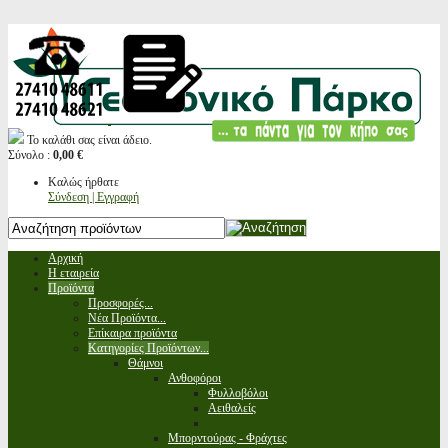
Το καλάθι σας είναι άδειο.
Σύνολο :
0,00 €
Καλώς ήρθατε
Σύνδεση | Εγγραφή
Αρχική
Η εταιρεία
Προϊόντα
Προσφορές...
Νέα Προϊόντα...
Επίκαιρα προϊόντα
Κατηγορίες Προϊόντων...
Θάμνοι
Ανθοφόροι
Φυλλοβόλοι
Αειθαλείς
Μπορντούρας - Φράχτες