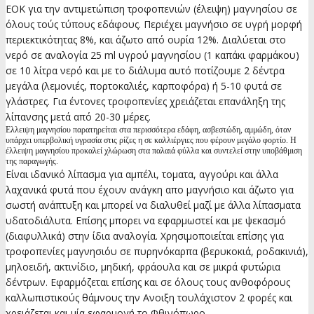
ΕΟΚ για την αντιμετώπιση τροφοπενιών (έλειψη) μαγνησίου σε
όλους τούς τύπους εδάφους. Περιέχει μαγνήσιο σε υγρή μορφή
περιεκτικότητας 8%, και άζωτο από ουρία 12%. Διαλύεται στο
νερό σε αναλογία 25 ml υγρού μαγνησίου (1 καπάκι φαρμάκου)
σε 10 λίτρα νερό και με το διάλυμα αυτό ποτίζουμε 2 δέντρα
μεγάλα (λεμονιές, πορτοκαλιές, καρποφόρα) ή 5-10 φυτά σε
γλάστρες. Για έντονες τροφοπενίες χρειάζεται επανάληξη της
λίπανσης μετά από 20-30 μέρες.
Ελλειψη μαγνησίου παρατηρείται στα περισσότερα εδάφη, ασβεστώδη, αμμώδη, όταν
υπάρχει υπερβολική υγρασία στις ρίζες η σε καλλιέργιες που φέρουν μεγάλο φορτίο. Η
έλλειψη μαγνησίου προκαλεί χλώρωση στα παλαιά φύλλα και συντελεί στην υποβάθμιση
της παραγωγής.
Είναι ιδανικό λίπασμα για αμπέλι, τοματα, αγγούρι και άλλα
λαχανικά φυτά που έχουν ανάγκη απο μαγνήσιο και άζωτο για
σωστή ανάπτυξη και μπορεί να διαλυθεί μαζί με άλλα λίπασματα
υδατοδιάλυτα. Επίσης μπορει να εφαρμωστεί και με ψεκασμό
(διαφυλλικά) στην ίδια αναλογία. Χρησιμοποιείται επίσης για
τροφοπενίες μαγνησιόυ σε πυρηνόκαρπα (βερυκοκιά, ροδακινιά),
μηλοειδή, ακτινίδιο, μηδική, φράουλα και σε μικρά φυτώρια
δέντρων. Εφαρμόζεται επίσης και σε όλους τους ανθοφόρους
καλλωπιστικούς θάμνους την Ανοιξη τουλάχιστον 2 φορές και
χρειάζεται και μία εφαρμογή το Φθινόπωρο.