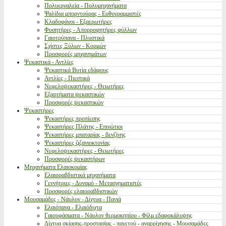
Πολυεργαλεία - Πολυμηχανήματα
Ψαλίδια μπορντούρας - Ευθυγραμμιστές
Κλαδοφάγοι - Εξαερωτήρες
Φυσητήρες - Απορροφητήρες φύλλων
Γαιοτρύπανα - Πλυστικά
Σχίστες Ξύλων - Κορμών
Προσφορές μηχανημάτων
Ψεκαστικά - Αντλίες
Ψεκαστικά Βυτία εδάφους
Αντλίες - Πιεστικά
Νεφελοψεκαστήρες - Θειωτήρες
Εξαρτήματα ψεκαστικών
Προσφορές ψεκαστικών
Ψεκαστήρες
Ψεκαστήρες προπίεσης
Ψεκαστήρες Πλάτης - Επινώτιοι
Ψεκαστήρες μπαταρίας - βενζίνης
Ψεκαστήρες ζιζανιοκτονίας
Νεφελοψεκαστήρες - Θειωτήρες
Προσφορές ψεκαστήρων
Μηχανήματα Ελαιοκομίας
Ελαιοραβδιστικά μηχανήματα
Γεννήτριες - Δυναμό - Μετασχηματιστές
Προσφορές ελαιοραβδιστικών
Μουσαμάδες - Νάυλον - Δίχτυα - Πανιά
Ελαιόπανα - Ελαιόδιχτα
Γαιουφάσματα - Νάυλον θερμοκηπίου - Φίλμ εδαφοκάλυψης
Δίχτυα σκίασης-προστασίας - παγετού - αναρρίχησης - Μουσαμάδες