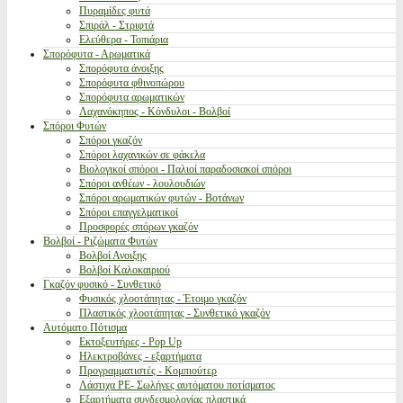
Πυραμίδες φυτά
Σπιράλ - Στριφτά
Ελεύθερα - Τοπιάρια
Σπορόφυτα - Αρωματικά
Σπορόφυτα άνοιξης
Σπορόφυτα φθινοπώρου
Σπορόφυτα αρωματικών
Λαχανόκηπος - Κόνδυλοι - Βολβοί
Σπόροι Φυτών
Σπόροι γκαζόν
Σπόροι λαχανικών σε φάκελα
Βιολογικοί σπόροι - Παλιοί παραδοσιακοί σπόροι
Σπόροι ανθέων - λουλουδιών
Σπόροι αρωματικών φυτών - Βοτάνων
Σπόροι επαγγελματικοί
Προσφορές σπόρων γκαζόν
Βολβοί - Ριζώματα Φυτών
Βολβοί Ανοιξης
Βολβοί Καλοκαιριού
Γκαζόν φυσικό - Συνθετικό
Φυσικός χλοοτάπητας - Έτοιμο γκαζόν
Πλαστικός χλοοτάπητας - Συνθετικό γκαζόν
Αυτόματο Πότισμα
Εκτοξευτήρες - Pop Up
Ηλεκτροβάνες - εξαρτήματα
Προγραμματιστές - Κομπιούτερ
Λάστιχα PE- Σωλήνες αυτόματου ποτίσματος
Εξαρτήματα συνδεσμολογίας πλαστικά