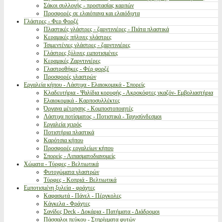
Σάκοι συλλογής - προστασίας καρπών
Προσφορές σε ελαιόπανα και ελαιόδιχτα
Γλάστρες - Φερ Φορζέ
Πλαστικές γλάστρες - ζαρντινιέρες - Πιάτα πλαστικά
Κεραμικές πήλινες γλάστρες
Τσιμεντένιες γλάστρες - ζαρντινιέρες
Γλάστρες ξύλινες εμποτισμένες
Κεραμικές Ζαρντινιέρες
Γλαστροθήκες - Φέρ φορζέ
Προσφορές γλαστρών
Εργαλεία κήπου - Λάστιχα - Ελαιοκομικά - Σπορείς
Κλαδευτήρια - Ψαλίδια κορυφής - Ακροκόφτες γκαζόν- Εμβολιαστήρια
Ελαιοκομικά - Καρποσυλλέκτες
Όργανα μέτρησης - Κομποστοποιητές
Λάστιχα ποτίσματος - Ποτιστικά - Ταχυσύνδεσμοι
Εργαλεία χειρός
Ποτιστήρια πλαστικά
Καρότσια κήπου
Προσφορές εργαλείων κήπου
Σπορείς - Λιπασματοδιανομείς
Χώματα - Τύρφες - Βελτιωτικά
Φυτοχώματα γλαστρών
Τύρφες - Κοπριά - Βελτιωτικά
Εμποτισμένη ξυλεία - φράχτες
Καφασωτά - Πάνελ - Πέργκολες
Κάγκελα - Φράχτες
Σανίδες Deck - Δοκάρια - Πατήματα - Διάδρομοι
Πάσσαλοι πεύκου - Στηρίγματα φυτών