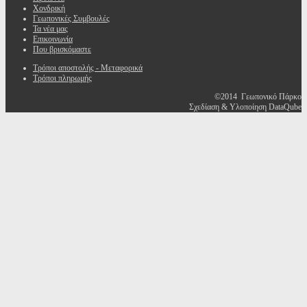
Χονδρική
Γεωπονικές Συμβουλές
Τα νέα μας
Επικοινωνία
Που βρισκόμαστε
Τρόποι αποστολής - Μεταφορικά
Τρόποι πληρωμής
©2014 Γεωπονικό Πάρκο
Σχεδίαση & Υλοποίηση DataQube