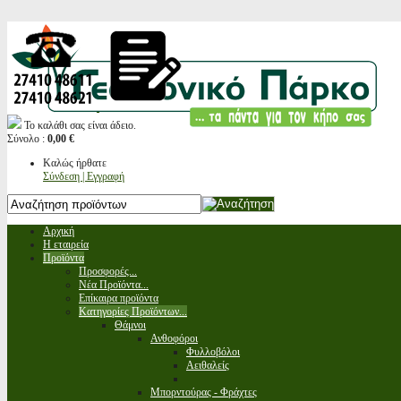
Το καλάθι σας είναι άδειο.
Σύνολο :
0,00 €
Καλώς ήρθατε
Σύνδεση | Εγγραφή
Αρχική
Η εταιρεία
Προϊόντα
Προσφορές...
Νέα Προϊόντα...
Επίκαιρα προϊόντα
Κατηγορίες Προϊόντων...
Θάμνοι
Ανθοφόροι
Φυλλοβόλοι
Αειθαλείς
Μπορντούρας - Φράχτες