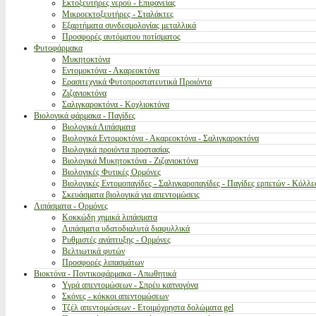
Εκτοξευτήρες νερού - Επιφανείας
Μικροεκτοξευτήρες - Σταλάκτες
Εξαρτήματα συνδεσμολογίας μεταλλικά
Προσφορές αυτόματου ποτίσματος
Φυτοφάρμακα
Μυκητοκτόνα
Εντομοκτόνα - Ακαρεοκτόνα
Ερασιτεχνικά Φυτοπροστατευτικά Προιόντα
Ζιζανιοκτόνα
Σαλιγκαροκτόνα - Κοχλιοκτόνα
Βιολογικά φάρμακα - Παγίδες
Βιολογικά Λιπάσματα
Βιολογικά Εντομοκτόνα - Ακαρεοκτόνα - Σαλιγκαροκτόνα
Βιολογικά προιόντα προστασίας
Βιολογικά Μυκητοκτόνα - Ζιζανιοκτόνα
Βιολογικές Φυτικές Ορμόνες
Βιολογικές Εντομοπαγίδες - Σαλιγκαροπαγίδες - Παγίδες ερπετών - Κόλλε
Σκευάσματα βιολογικά για απεντομώσεις
Λιπάσματα - Ορμόνες
Κοκκώδη χημικά λιπάσματα
Λιπάσματα υδατοδιαλυτά διαφυλλικά
Ρυθμιστές ανάπτυξης - Ορμόνες
Βελτιωτικά φυτών
Προσφορές λιπασμάτων
Βιοκτόνα - Ποντικοφάρμακα - Απωθητικά
Υγρά απεντομώσεων - Σπρέυ καπνογόνα
Σκόνες - κόκκοι απεντομώσεων
Τζέλ απεντομώσεων - Ετοιμόχρηστα δολώματα gel