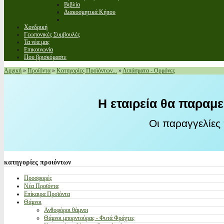
Βιβλία
Διακοσμητικά Κήπου
Χονδρική
Γεωπονικές Συμβουλές
Τα νέα μας
Επικοινωνία
Που βρισκόμαστε
Αρχική
»
Προϊόντα
»
Κατηγορίες Προϊόντων...
»
Λιπάσματα - Ορμόνες
Η εταιρεία θα παραμε
Οι παραγγελίες
κατηγορίες
προιόντων
Προσφορές
Νέα Προϊόντα
Επίκαιρα Προϊόντα
Θάμνοι
Ανθοφόροι θάμνοι
Θάμνοι μπορντούρας - Φυτά Φράχτες