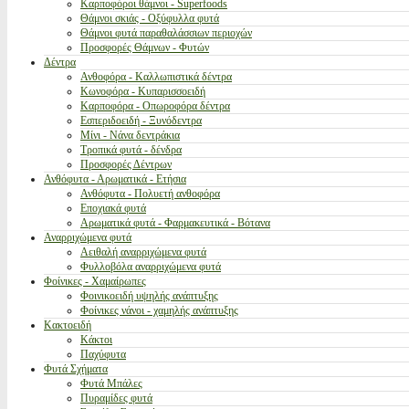
Καρποφόροι θάμνοι - Superfoods
Θάμνοι σκιάς - Οξύφυλλα φυτά
Θάμνοι φυτά παραθαλάσσιων περιοχών
Προσφορές Θάμνων - Φυτών
Δέντρα
Ανθοφόρα - Καλλωπιστικά δέντρα
Κωνοφόρα - Κυπαρισσοειδή
Καρποφόρα - Οπωροφόρα δέντρα
Εσπεριδοειδή - Ξυνόδεντρα
Μίνι - Νάνα δεντράκια
Τροπικά φυτά - δένδρα
Προσφορές Δέντρων
Ανθόφυτα - Αρωματικά - Ετήσια
Ανθόφυτα - Πολυετή ανθοφόρα
Εποχιακά φυτά
Αρωματικά φυτά - Φαρμακευτικά - Βότανα
Αναρριχώμενα φυτά
Αειθαλή αναρριχώμενα φυτά
Φυλλοβόλα αναρριχώμενα φυτά
Φοίνικες - Χαμαίρωπες
Φοινικοειδή υψηλής ανάπτυξης
Φοίνικες νάνοι - χαμηλής ανάπτυξης
Κακτοειδή
Κάκτοι
Παχύφυτα
Φυτά Σχήματα
Φυτά Μπάλες
Πυραμίδες φυτά