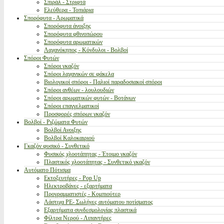
Σπιράλ - Στριφτά
Ελεύθερα - Τοπιάρια
Σπορόφυτα - Αρωματικά
Σπορόφυτα άνοιξης
Σπορόφυτα φθινοπώρου
Σπορόφυτα αρωματικών
Λαχανόκηπος - Κόνδυλοι - Βολβοί
Σπόροι Φυτών
Σπόροι γκαζόν
Σπόροι λαχανικών σε φάκελα
Βιολογικοί σπόροι - Παλιοί παραδοσιακοί σπόροι
Σπόροι ανθέων - λουλουδιών
Σπόροι αρωματικών φυτών - Βοτάνων
Σπόροι επαγγελματικοί
Προσφορές σπόρων γκαζόν
Βολβοί - Ριζώματα Φυτών
Βολβοί Ανοιξης
Βολβοί Καλοκαιριού
Γκαζόν φυσικό - Συνθετικό
Φυσικός χλοοτάπητας - Έτοιμο γκαζόν
Πλαστικός χλοοτάπητας - Συνθετικό γκαζόν
Αυτόματο Πότισμα
Εκτοξευτήρες - Pop Up
Ηλεκτροβάνες - εξαρτήματα
Προγραμματιστές - Κομπιούτερ
Λάστιχα PE- Σωλήνες αυτόματου ποτίσματος
Εξαρτήματα συνδεσμολογίας πλαστικά
Φίλτρα Νερού - Λιπαντήρες