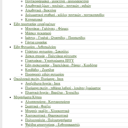
Ποντικοφάρμακα - μυοκτόνα - αρουραιοκτόνα
Απωθητικά ζώων - πουλιών - ποντικών - φιδιών
Απωθητικά - βιοκτόνα
Δολωματικοί σταθμοί - κόλλες ποντικών - ποντικοπαγίδες
Κτηνιατρικά
Είδη προστασίας εργαζομένων
Μποτάκια - Γαλότσες - Φόρμες
Μάσκες ψεκασμού
Ιμάντες - Γυαλιά - Ωτασπίδες - Προσωπίδες
Γάντια εργασίας
Είδη Φυτωρίου - Ανθοπωλείου
Γλάστρες φυτωρίου - Σακούλες
Δίσκοι σποράς - Παλετάκια φύτευσης
Γλαστράκια - Υποστρώματα JIFFY
Είδη συσκευασίας - Ταμπελάκια - Ράφιες - Κορδόνια
Κουβάδες - Ζεμπίλια
Προσφορές ειδών φυτωρίου
Οικολογικά σκεύη- Πυρίμαχα - Inox
Ανοξείδωτα δοχεία - Inox
Πυρίμαχα σκεύη - πιθάρια λαδιού - λεκάνες ζυμώματος
Πλαστικά δοχεία - Βαρέλια - Τενεκέδες
Μηχανήματα Κήπου
Αλυσσοπρίονα - Κονταροπρίονα
Σκαπτικά - Φρέζες
Μηχανές γκαζόν - Χλοοκοπτικά
Χορτοκοπτικά - Θαμνοκοπτικά
Πολυεργαλεία - Πολυμηχανήματα
Ψαλίδια μπορντούρας - Ευθυγραμμιστές