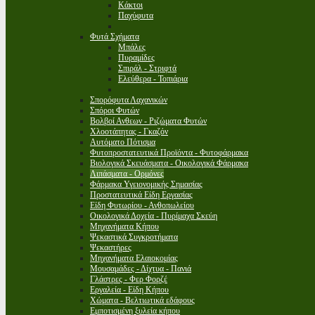
Κάκτοι
Παχύφυτα
Φυτά Σχήματα
Μπάλες
Πυραμίδες
Σπιράλ - Στριφτά
Ελεύθερα - Τοπιάρια
Σπορόφυτα Λαχανικών
Σπόροι Φυτών
Βολβοί Ανθεων - Ριζώματα Φυτών
Χλοοτάπητας - Γκαζόν
Αυτόματο Πότισμα
Φυτοπροστατευτικά Προϊόντα - Φυτοφάρμακα
Βιολογικά Σκευάσματα - Οικολογικά Φάρμακα
Λιπάσματα - Ορμόνες
Φάρμακα Υγειονομικής Σημασίας
Προστατευτικά Είδη Εργασίας
Είδη Φυτωρίου - Ανθοπωλείου
Οικολογικά Δοχεία - Πυρίμαχα Σκεύη
Μηχανήματα Κήπου
Ψεκαστικά Συγκροτήματα
Ψεκαστήρες
Μηχανήματα Ελαιοκομίας
Μουσαμάδες - Δίχτυα - Πανιά
Γλάστρες - Φερ Φορζέ
Εργαλεία - Είδη Κήπου
Χώματα - Βελτιωτικά εδάφους
Εμποτισμένη ξυλεία κήπου