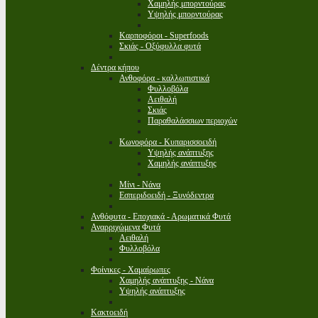
Χαμηλής μπορντούρας
Υψηλής μπορντούρας
Καρποφόροι - Superfoods
Σκιάς - Οξύφυλλα φυτά
Δέντρα κήπου
Ανθοφόρα - καλλωπιστικά
Φυλλοβόλα
Αειθαλή
Σκιάς
Παραθαλάσσιων περιοχών
Κωνοφόρα - Κυπαρισσοειδή
Υψηλής ανάπτυξης
Χαμηλής ανάπτυξης
Μίνι - Νάνα
Εσπεριδοειδή - Ξυνόδεντρα
Ανθόφυτα - Εποχιακά - Αρωματικά Φυτά
Αναρριχώμενα Φυτά
Αειθαλή
Φυλλοβόλα
Φοίνικες - Χαμαίρωπες
Χαμηλής ανάπτυξης - Νάνα
Υψηλής ανάπτυξης
Κακτοειδή