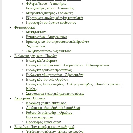
Φίλτρα Νερού - Λιπαντήρες
Εκτοξευτήρες νερού - Επιφανείας
Μικροεκτοξευτήρες - Σταλάκτες
Εξαρτήματα συνδεσμολογίας μεταλλικά
Προσφορές αυτόματου ποτίσματος
Φυτοφάρμακα
Μυκητοκτόνα
Εντομοκτόνα - Ακαρεοκτόνα
Ερασιτεχνικά Φυτοπροστατευτικά Προιόντα
Ζιζανιοκτόνα
Σαλιγκαροκτόνα - Κοχλιοκτόνα
Βιολογικά φάρμακα - Παγίδες
Βιολογικά Λιπάσματα
Βιολογικά Εντομοκτόνα - Ακαρεοκτόνα - Σαλιγκαροκτόνα
Βιολογικά προιόντα προστασίας
Βιολογικά Μυκητοκτόνα - Ζιζανιοκτόνα
Βιολογικές Φυτικές Ορμόνες
Βιολογικές Εντομοπαγίδες - Σαλιγκαροπαγίδες - Παγίδες ερπετών -
Κόλλες
Σκευάσματα βιολογικά για απεντομώσεις
Λιπάσματα - Ορμόνες
Κοκκώδη χημικά λιπάσματα
Λιπάσματα υδατοδιαλυτά διαφυλλικά
Ρυθμιστές ανάπτυξης - Ορμόνες
Βελτιωτικά φυτών
Προσφορές λιπασμάτων
Βιοκτόνα - Ποντικοφάρμακα - Απωθητικά
Υγρά απεντομώσεων - Σπρέυ καπνογόνα