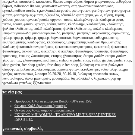
περγκολες, καφασωτά, καφασωτα, θάμνοι μπορντούρας, θαμνοι μπορντουρας, ανθοφόροι
θάμνοι, ανθοφοροι θαμνοι, γεωπονικά καταστήματα, γεωπονικα καταστηματα,
εγκυκλοπαίδεια φυτών, εγκυκλοπαιδεια φυτών, φωτο φυτων, φωτό φυτών, φωτογραφίες
φυτών, φωτογραφιες φυτων, οξύφυλλα, οξυφυλλα φυτα, χώμα, χωμα, τύρφη, τυρφη,
χούμος, χουμος, οργανική ουσία, οργανικη ουσια, κλαδεμένα φυτά, κλαδεμενα φυτα,
τσάπα, τσαπα, φτυάρι, φτυαρι, τσάπα, τσαπα, κλαδευτήρι, κλαδευτήρια, κλαδευτηρι,
ψαλίδια κλαδέματος, ψαλίδι κλαδέματος, ψαλιδι κλαδεματος, ψαλιδια κλαδεματος,
μπορντουροψάλιδα, μπορντουροψαλιδο, μεσηνέζα, μεσηνεζα, ακροκόπτης, ακροκόπτης,
τρίμερ, τριμερ, τρίμμερ, τριμμερ, θαμνοκοπτικό, θαμνοκοπτικο, ευθυγραμμιστης,
ευθυγραμμιστής, κλαδοφάγος, κλαδοφαγος, θρυμματιστής κλαδιών, θρυμματιστης
κλαδιων, ψεκαστικά συγκροτήματα, ψεκαστικα συγκροτηματα, ψεκαστικά, ψεκαστικα,
ψεκαστήρες, ψεκαστηρες, ψεκαστήρι, ψεκαστηρι, ψεκαστήρες προπίεσης, ψεκαστηρες
προπιεσης, έτοιμος χλοοτάπητας, ετοιμος χλοοταπητας, έτοιμο γκαζόν, ετοιμο γκαζον,
χλοοτάπητας, χλοοταπητας, sod, lawn, e shop, e garden shop, e shop garden, garden shop,
shop garden, free shop garden, free shop, e free shop, βιολογικη ντοματα, βιολογικα
σπορόφυτα, βελτιωτικα σκευασματα, ορμονες φυτων, εκτοξευτηρες τσαφ-τσαφ, μειγμα
γκαζον, ακαρεοκτόνα, λιπασμα 20-20-20, 30-10-10, βιολογικη προστασία φυτων,
πατατοσπορος, σακοι μανιταριών, μουσαμάδες, διχτυά σκίασης λαχανικών, pop-up
γραναζωτα γηπέδων, ζιζανιοκτόνα
τα
νέα μας
Προσφορά: Όλοι οι χειμερινοί Βολβόι -50% έως 15/2
Φειγιόα: Καλλιέργεια απο ''χρυσάφι''
Oι νέοι μας λογαριασμοί στα social media
ΓΚΙΝΓΚΟ ΜΠΙΛΟΜΠΑ - ΤΟ ΔΕΝΤΡΟ ΜΕ ΤΙΣ ΘΕΡΑΠΕΥΤΙΚΕΣ
ΙΔΙΟΤΗΤΕΣ
γεωπονικές
συμβουλές