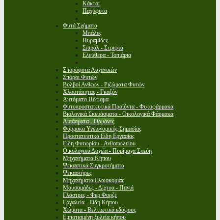
Κάκτοι
Παχύφυτα
Φυτά Σχήματα
Μπάλες
Πυραμίδες
Σπιράλ - Στριφτά
Ελεύθερα - Τοπιάρια
Σπορόφυτα Λαχανικών
Σπόροι Φυτών
Βολβοί Ανθεων - Ριζώματα Φυτών
Χλοοτάπητας - Γκαζόν
Αυτόματο Πότισμα
Φυτοπροστατευτικά Προϊόντα - Φυτοφάρμακα
Βιολογικά Σκευάσματα - Οικολογικά Φάρμακα
Λιπάσματα - Ορμόνες
Φάρμακα Υγειονομικής Σημασίας
Προστατευτικά Είδη Εργασίας
Είδη Φυτωρίου - Ανθοπωλείου
Οικολογικά Δοχεία - Πυρίμαχα Σκεύη
Μηχανήματα Κήπου
Ψεκαστικά Συγκροτήματα
Ψεκαστήρες
Μηχανήματα Ελαιοκομίας
Μουσαμάδες - Δίχτυα - Πανιά
Γλάστρες - Φερ Φορζέ
Εργαλεία - Είδη Κήπου
Χώματα - Βελτιωτικά εδάφους
Εμποτισμένη ξυλεία κήπου