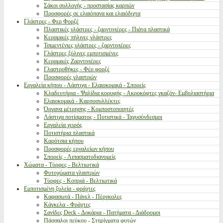
Σάκοι συλλογής - προστασίας καρπών
Προσφορές σε ελαιόπανα και ελαιόδιχτα
Γλάστρες - Φερ Φορζέ
Πλαστικές γλάστρες - ζαρντινιέρες - Πιάτα πλαστικά
Κεραμικές πήλινες γλάστρες
Τσιμεντένιες γλάστρες - ζαρντινιέρες
Γλάστρες ξύλινες εμποτισμένες
Κεραμικές Ζαρντινιέρες
Γλαστροθήκες - Φέρ φορζέ
Προσφορές γλαστρών
Εργαλεία κήπου - Λάστιχα - Ελαιοκομικά - Σπορείς
Κλαδευτήρια - Ψαλίδια κορυφής - Ακροκόφτες γκαζόν- Εμβολιαστήρια
Ελαιοκομικά - Καρποσυλλέκτες
Όργανα μέτρησης - Κομποστοποιητές
Λάστιχα ποτίσματος - Ποτιστικά - Ταχυσύνδεσμοι
Εργαλεία χειρός
Ποτιστήρια πλαστικά
Καρότσια κήπου
Προσφορές εργαλείων κήπου
Σπορείς - Λιπασματοδιανομείς
Χώματα - Τύρφες - Βελτιωτικά
Φυτοχώματα γλαστρών
Τύρφες - Κοπριά - Βελτιωτικά
Εμποτισμένη ξυλεία - φράχτες
Καφασωτά - Πάνελ - Πέργκολες
Κάγκελα - Φράχτες
Σανίδες Deck - Δοκάρια - Πατήματα - Διάδρομοι
Πάσσαλοι πεύκου - Στηρίγματα φυτών