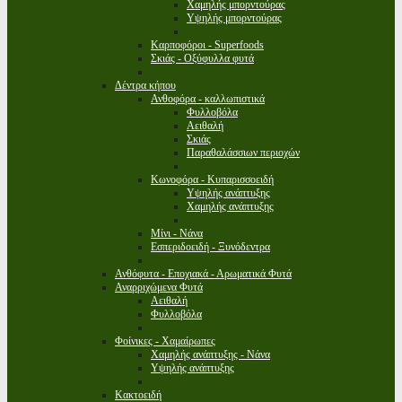
Χαμηλής μπορντούρας
Υψηλής μπορντούρας
Καρποφόροι - Superfoods
Σκιάς - Οξύφυλλα φυτά
Δέντρα κήπου
Ανθοφόρα - καλλωπιστικά
Φυλλοβόλα
Αειθαλή
Σκιάς
Παραθαλάσσιων περιοχών
Κωνοφόρα - Κυπαρισσοειδή
Υψηλής ανάπτυξης
Χαμηλής ανάπτυξης
Μίνι - Νάνα
Εσπεριδοειδή - Ξυνόδεντρα
Ανθόφυτα - Εποχιακά - Αρωματικά Φυτά
Αναρριχώμενα Φυτά
Αειθαλή
Φυλλοβόλα
Φοίνικες - Χαμαίρωπες
Χαμηλής ανάπτυξης - Νάνα
Υψηλής ανάπτυξης
Κακτοειδή