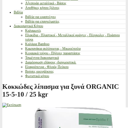
Αξεσουάρ μεταλλικά - Βάσεις
Αποθήκες κήπου ξύλινες
Βιβλία
Βιβλία για ερασιτέχνες
Βιβλία για επαγγελματίες
Διακοσμητικά Κήπου
Καλαμωτές
Πλακίδια - Πλαστικοί - Μεταλλικοί φράχτες - Πέργκολες - Πράσινοι
τοίχοι
Καλάμια Bamboo
Καμπανάκια αυλόπορτας - Μικροέπιπλα
Κεραμικά τοίχου - Πήλινες παραστάσεις
Τσιμέντινα διακοσμητικά
Διαμόρφωση εδάφους -διαχωριστικά.
Ελαφρόπετρα - Φλοιός Πεύκου
Βρύσες ορειχάλκινες
Φωτιστικά κήπου
Κοκκώδες λίπασμα για ξυνά ORGANIC
15-5-10 / 25 kgr