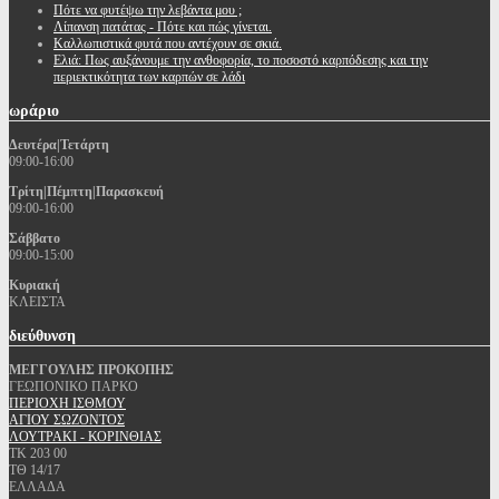
Πότε να φυτέψω την λεβάντα μου ;
Λίπανση πατάτας - Πότε και πώς γίνεται.
Καλλωπιστικά φυτά που αντέχουν σε σκιά.
Ελιά: Πως αυξάνουμε την ανθοφορία, το ποσοστό καρπόδεσης και την
περιεκτικότητα των καρπών σε λάδι
ωράριο
Δευτέρα|Τετάρτη
09:00-16:00
Τρίτη|Πέμπτη|Παρασκευή
09:00-16:00
Σάββατο
09:00-15:00
Κυριακή
ΚΛΕΙΣΤΑ
διεύθυνση
ΜΕΓΓΟΥΛΗΣ ΠΡΟΚΟΠΗΣ
ΓΕΩΠΟΝΙΚΟ ΠΑΡΚΟ
ΠΕΡΙΟΧΗ ΙΣΘΜΟΥ
ΑΓΙΟΥ ΣΩΖΟΝΤΟΣ
ΛΟΥΤΡΑΚΙ - ΚΟΡΙΝΘΙΑΣ
ΤΚ 203 00
ΤΘ 14/17
ΕΛΛΑΔΑ