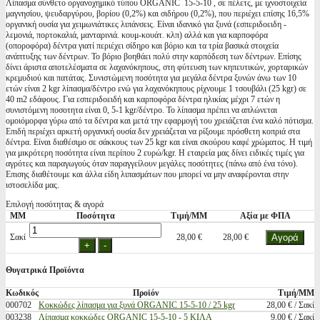
Λίπασμα σύνθετο οργανοχημικό τύπου ORGANIC 15-5-10 , σε πέλετς, με ιχνοστοιχεία
μαγνησίου, ψευδαργύρου, βορίου (0,2%) και σιδήρου (0,2%), που περιέχει επίσης 16,5%
οργανική ουσία για χειμωνιάτικες λιπάνσεις. Είναι ιδανικό για ξυνά (εσπεριδοειδη -
λεμονιά, πορτοκαλιά, μανταρινιά. κουμ-κουάτ. κλπ) αλλά και για καρποφόρα
(οποροφόρα) δέντρα γιατί περιέχει σίδηρο και βόριο και τα τρία βασικά στοιχεία
ανάπτυξης των δέντρων. Το βόριο βοηθάει πολύ στην καρπόδεση των δέντρων. Επίσης
δίνει άριστα αποτελέσματα σε λαχανόκηπους, στη φύτευση των κηπευτικών, χορταρικών
κρεμυδιού και πατάτας. Συνιστώμενη ποσότητα για μεγάλα δέντρα ξυνών άνω των 10
ετών είναι 2 kgr λίπασμα/δέντρο ενώ για λαχανόκηπους ρίχνουμε 1 τσουβάλι (25 kgr) σε
40 m2 εδάφους. Για εσπεριδοειδή και καρποφόρα δέντρα ηλικίας μέχρι 7 ετών η
συνιστόμενη ποσοτητα είναι 0, 5-1 kgr/δέντρο. Το λίπασμα πρέπει να απλώνεται
ομοιόμορφα γύρω από τα δέντρα και μετά την εφαρμογή του χρειάζεται ένα καλό πότισμα.
Επιδή περιέχει αρκετή οργανική ουσία δεν χρειάζεται να ρίξουμε πρόσθετη κοπριά στα
δέντρα. Είναι διαθέσιμο σε σάκκους των 25 kgr και είναι σκούρου καφέ χρώματος. Η τιμή
για μικρότερη ποσότητα είναι περίπου 2 ευρώ/kgr. Η εταιρεία μας δίνει ειδικές τιμές για
αγρότες και παραγωγούς όταν παραγγείλουν μεγάλες ποσότητες (πάνω από ένα τόνο).
Επισης διαθέτουμε και άλλα είδη λιπασμάτων που μπορεί να μην αναφέρονται στην
ιστοσελίδα μας.
Επιλογή ποσότητας & αγορά
ΜΜ
Ποσότητα
Τιμή/ΜΜ
Αξία με ΦΠΑ
Σακί
28,00 €
28,00 €
Θυγατρικά Προϊόντα
Κωδικός
Προϊόν
Τιμή/ΜΜ
000702
Κοκκώδες λίπασμα για ξυνά ORGANIC 15-5-10 / 25 kgr
28,00 € / Σακί
003238
Λίπασμα κοκκώδες ORGANIC 15-5-10 - 5 ΚΙΛΑ
9,00 € / Σακί