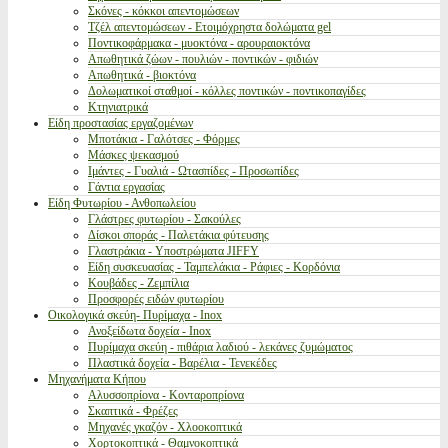
Σκόνες - κόκκοι απεντομώσεων
Τζέλ απεντομώσεων - Ετοιμόχρηστα δολώματα gel
Ποντικοφάρμακα - μυοκτόνα - αρουραιοκτόνα
Απωθητικά ζώων - πουλιών - ποντικών - φιδιών
Απωθητικά - βιοκτόνα
Δολωματικοί σταθμοί - κόλλες ποντικών - ποντικοπαγίδες
Κτηνιατρικά
Είδη προστασίας εργαζομένων
Μποτάκια - Γαλότσες - Φόρμες
Μάσκες ψεκασμού
Ιμάντες - Γυαλιά - Ωτασπίδες - Προσωπίδες
Γάντια εργασίας
Είδη Φυτωρίου - Ανθοπωλείου
Γλάστρες φυτωρίου - Σακούλες
Δίσκοι σποράς - Παλετάκια φύτευσης
Γλαστράκια - Υποστρώματα JIFFY
Είδη συσκευασίας - Ταμπελάκια - Ράφιες - Κορδόνια
Κουβάδες - Ζεμπίλια
Προσφορές ειδών φυτωρίου
Οικολογικά σκεύη- Πυρίμαχα - Inox
Ανοξείδωτα δοχεία - Inox
Πυρίμαχα σκεύη - πιθάρια λαδιού - λεκάνες ζυμώματος
Πλαστικά δοχεία - Βαρέλια - Τενεκέδες
Μηχανήματα Κήπου
Αλυσσοπρίονα - Κονταροπρίονα
Σκαπτικά - Φρέζες
Μηχανές γκαζόν - Χλοοκοπτικά
Χορτοκοπτικά - Θαμνοκοπτικά