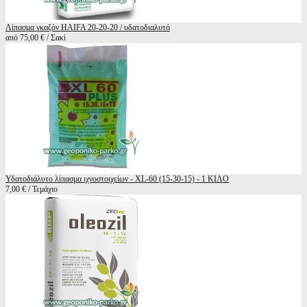
Λίπασμα γκαζόν HAIFA 20-20-20 / υδατοδιαλυτό
από 75,00 € / Σακί
Υδατοδιάλυτο λίπασμα ιχνοστοιχείων - XL-60 (15-30-15) - 1 ΚΙΛΟ
7,00 € / Τεμάχιο