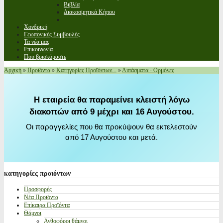
Βιβλία
Διακοσμητικά Κήπου
Χονδρική
Γεωπονικές Συμβουλές
Τα νέα μας
Επικοινωνία
Που βρισκόμαστε
Αρχική
»
Προϊόντα
»
Κατηγορίες Προϊόντων...
»
Λιπάσματα - Ορμόνες
Η εταιρεία θα παραμείνει κλειστή λόγω
διακοπών από 9 μέχρι και 16 Αυγούστου.
Οι παραγγελίες που θα προκύψουν θα εκτελεστούν
από 17 Αυγούστου και μετά.
κατηγορίες
προιόντων
Προσφορές
Νέα Προϊόντα
Επίκαιρα Προϊόντα
Θάμνοι
Ανθοφόροι θάμνοι