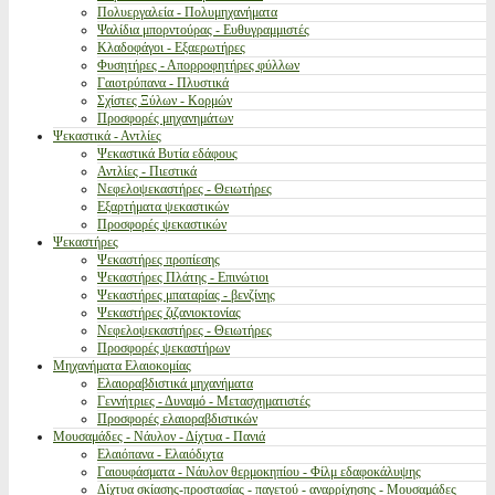
Πολυεργαλεία - Πολυμηχανήματα
Ψαλίδια μπορντούρας - Ευθυγραμμιστές
Κλαδοφάγοι - Εξαερωτήρες
Φυσητήρες - Απορροφητήρες φύλλων
Γαιοτρύπανα - Πλυστικά
Σχίστες Ξύλων - Κορμών
Προσφορές μηχανημάτων
Ψεκαστικά - Αντλίες
Ψεκαστικά Βυτία εδάφους
Αντλίες - Πιεστικά
Νεφελοψεκαστήρες - Θειωτήρες
Εξαρτήματα ψεκαστικών
Προσφορές ψεκαστικών
Ψεκαστήρες
Ψεκαστήρες προπίεσης
Ψεκαστήρες Πλάτης - Επινώτιοι
Ψεκαστήρες μπαταρίας - βενζίνης
Ψεκαστήρες ζιζανιοκτονίας
Νεφελοψεκαστήρες - Θειωτήρες
Προσφορές ψεκαστήρων
Μηχανήματα Ελαιοκομίας
Ελαιοραβδιστικά μηχανήματα
Γεννήτριες - Δυναμό - Μετασχηματιστές
Προσφορές ελαιοραβδιστικών
Μουσαμάδες - Νάυλον - Δίχτυα - Πανιά
Ελαιόπανα - Ελαιόδιχτα
Γαιουφάσματα - Νάυλον θερμοκηπίου - Φίλμ εδαφοκάλυψης
Δίχτυα σκίασης-προστασίας - παγετού - αναρρίχησης - Μουσαμάδες