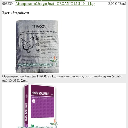
003239
Λίπασμα κοκκώδες για ξυνά - ORGANIC 15-5-10 - 1 kgr
2,00 € / Σακί
Σχετικά προϊόντα
Οργανοχουμικό λίπασμα ΤΙΛΟΣ 25 kgr - από κοπριά κότας με αταπουλγίτη και ζεόλιθο
από 15,00 € / Σακί