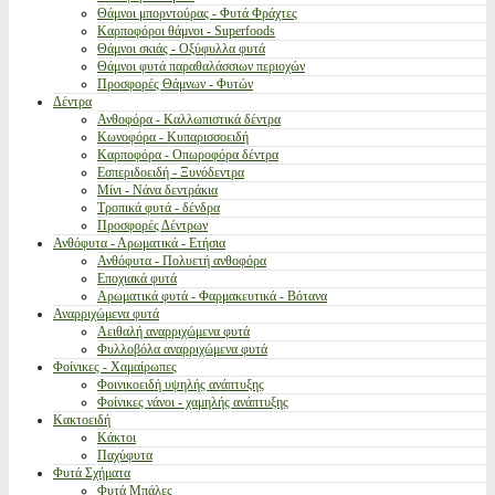
Θάμνοι μπορντούρας - Φυτά Φράχτες
Καρποφόροι θάμνοι - Superfoods
Θάμνοι σκιάς - Οξύφυλλα φυτά
Θάμνοι φυτά παραθαλάσσιων περιοχών
Προσφορές Θάμνων - Φυτών
Δέντρα
Ανθοφόρα - Καλλωπιστικά δέντρα
Κωνοφόρα - Κυπαρισσοειδή
Καρποφόρα - Οπωροφόρα δέντρα
Εσπεριδοειδή - Ξυνόδεντρα
Μίνι - Νάνα δεντράκια
Τροπικά φυτά - δένδρα
Προσφορές Δέντρων
Ανθόφυτα - Αρωματικά - Ετήσια
Ανθόφυτα - Πολυετή ανθοφόρα
Εποχιακά φυτά
Αρωματικά φυτά - Φαρμακευτικά - Βότανα
Αναρριχώμενα φυτά
Αειθαλή αναρριχώμενα φυτά
Φυλλοβόλα αναρριχώμενα φυτά
Φοίνικες - Χαμαίρωπες
Φοινικοειδή υψηλής ανάπτυξης
Φοίνικες νάνοι - χαμηλής ανάπτυξης
Κακτοειδή
Κάκτοι
Παχύφυτα
Φυτά Σχήματα
Φυτά Μπάλες