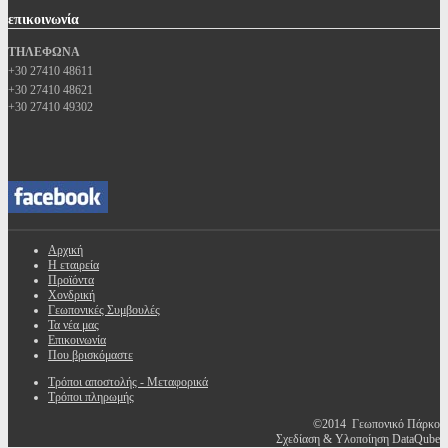
επικοινωνία
ΤΗΛΕΦΩΝΑ
+30 27410 48611
+30 27410 48621
+30 27410 49302
Αρχική
Η εταιρεία
Προϊόντα
Χονδρική
Γεωπονικές Συμβουλές
Τα νέα μας
Επικοινωνία
Που βρισκόμαστε
Τρόποι αποστολής - Μεταφορικά
Τρόποι πληρωμής
©2014 Γεωπονικό Πάρκο
Σχεδίαση & Υλοποίηση DataQube