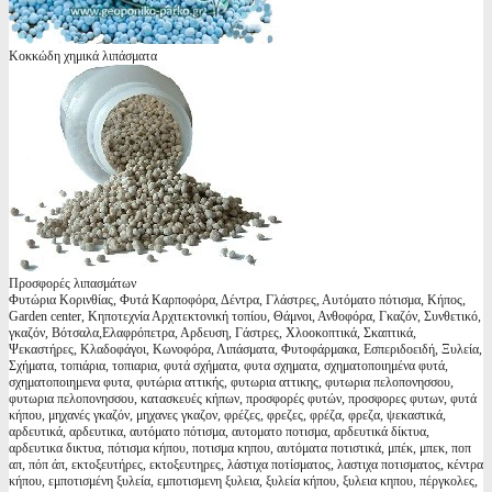
Κοκκώδη χημικά λιπάσματα
Προσφορές λιπασμάτων
Φυτώρια Κορινθίας, Φυτά Καρποφόρα, Δέντρα, Γλάστρες, Αυτόματο πότισμα, Κήπος,
Garden center, Κηποτεχνία Αρχιτεκτονική τοπίου, Θάμνοι, Ανθοφόρα, Γκαζόν, Συνθετικό,
γκαζόν, Βότσαλα,Ελαφρόπετρα, Αρδευση, Γάστρες, Χλοοκοπτικά, Σκαπτικά,
Ψεκαστήρες, Κλαδοφάγοι, Κωνοφόρα, Λιπάσματα, Φυτοφάρμακα, Εσπεριδοειδή, Ξυλεία,
Σχήματα, τοπιάρια, τοπιαρια, φυτά σχήματα, φυτα σχηματα, σχηματοποιημένα φυτά,
σχηματοποιημενα φυτα, φυτώρια αττικής, φυτωρια αττικης, φυτωρια πελοπονησσου,
φυτωρια πελοπονησσου, κατασκευές κήπων, προσφορές φυτών, προσφορες φυτων, φυτά
κήπου, μηχανές γκαζόν, μηχανες γκαζον, φρέζες, φρεζες, φρέζα, φρεζα, ψεκαστικά,
αρδευτικά, αρδευτικα, αυτόματο πότισμα, αυτοματο ποτισμα, αρδευτικά δίκτυα,
αρδευτικα δικτυα, πότισμα κήπου, ποτισμα κηπου, αυτόματα ποτιστικά, μπέκ, μπεκ, ποπ
απ, πόπ άπ, εκτοξευτήρες, εκτοξευτηρες, λάστιχα ποτίσματος, λαστιχα ποτισματος, κέντρα
κήπου, εμποτισμένη ξυλεία, εμποτισμενη ξυλεια, ξυλεία κήπου, ξυλεια κηπου, πέργκολες,