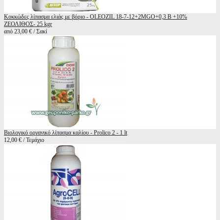
Κοκκώδες λίπασμα ελιάς με βόριο - OLEOZIL 18-7-12+2MGO+0,3 B +10%
ΖΕΟΛΙΘΟΣ- 25 kgr
από 23,00 € / Σακί
Βιολογικό οργανικό λίπασμα καλίου - Prolico 2 - 1 lt
12,00 € / Τεμάχιο