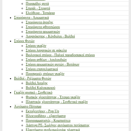
Πυραμίδες φυτά
Σπιράλ - Στριφτά
Ελεύθερα - Τοπιάρια
Σπορόφυτα - Αρωματικά
Σπορόφυτα άνοιξης
Σπορόφυτα φθινοπώρου
Σπορόφυτα αρωματικών
Λαχανόκηπος - Κόνδυλοι - Βολβοί
Σπόροι Φυτών
Σπόροι γκαζόν
Σπόροι λαχανικών σε φάκελα
Βιολογικοί σπόροι - Παλιοί παραδοσιακοί σπόροι
Σπόροι ανθέων - λουλουδιών
Σπόροι αρωματικών φυτών - Βοτάνων
Σπόροι επαγγελματικοί
Προσφορές σπόρων γκαζόν
Βολβοί - Ριζώματα Φυτών
Βολβοί Ανοιξης
Βολβοί Καλοκαιριού
Γκαζόν φυσικό - Συνθετικό
Φυσικός χλοοτάπητας - Έτοιμο γκαζόν
Πλαστικός χλοοτάπητας - Συνθετικό γκαζόν
Αυτόματο Πότισμα
Εκτοξευτήρες - Pop Up
Ηλεκτροβάνες - εξαρτήματα
Προγραμματιστές - Κομπιούτερ
Λάστιχα PE- Σωλήνες αυτόματου ποτίσματος
Εξαρτήματα συνδεσμολογίας πλαστικά