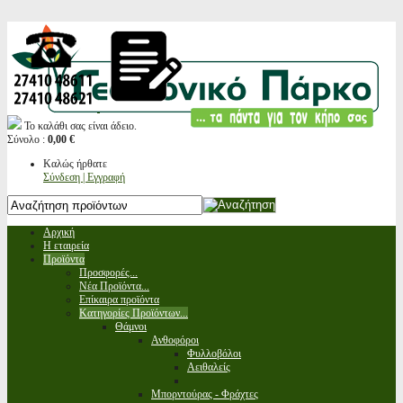
Το καλάθι σας είναι άδειο.
Σύνολο :
0,00 €
Καλώς ήρθατε
Σύνδεση | Εγγραφή
Αρχική
Η εταιρεία
Προϊόντα
Προσφορές...
Νέα Προϊόντα...
Επίκαιρα προϊόντα
Κατηγορίες Προϊόντων...
Θάμνοι
Ανθοφόροι
Φυλλοβόλοι
Αειθαλείς
Μπορντούρας - Φράχτες