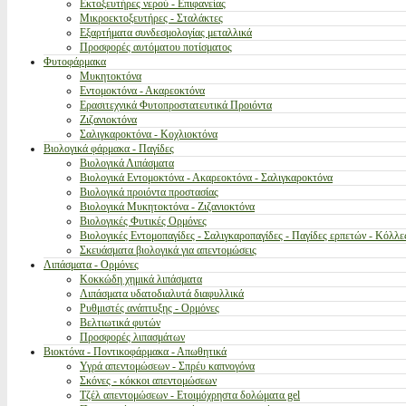
Εκτοξευτήρες νερού - Επιφανείας
Μικροεκτοξευτήρες - Σταλάκτες
Εξαρτήματα συνδεσμολογίας μεταλλικά
Προσφορές αυτόματου ποτίσματος
Φυτοφάρμακα
Μυκητοκτόνα
Εντομοκτόνα - Ακαρεοκτόνα
Ερασιτεχνικά Φυτοπροστατευτικά Προιόντα
Ζιζανιοκτόνα
Σαλιγκαροκτόνα - Κοχλιοκτόνα
Βιολογικά φάρμακα - Παγίδες
Βιολογικά Λιπάσματα
Βιολογικά Εντομοκτόνα - Ακαρεοκτόνα - Σαλιγκαροκτόνα
Βιολογικά προιόντα προστασίας
Βιολογικά Μυκητοκτόνα - Ζιζανιοκτόνα
Βιολογικές Φυτικές Ορμόνες
Βιολογικές Εντομοπαγίδες - Σαλιγκαροπαγίδες - Παγίδες ερπετών - Κόλλε
Σκευάσματα βιολογικά για απεντομώσεις
Λιπάσματα - Ορμόνες
Κοκκώδη χημικά λιπάσματα
Λιπάσματα υδατοδιαλυτά διαφυλλικά
Ρυθμιστές ανάπτυξης - Ορμόνες
Βελτιωτικά φυτών
Προσφορές λιπασμάτων
Βιοκτόνα - Ποντικοφάρμακα - Απωθητικά
Υγρά απεντομώσεων - Σπρέυ καπνογόνα
Σκόνες - κόκκοι απεντομώσεων
Τζέλ απεντομώσεων - Ετοιμόχρηστα δολώματα gel