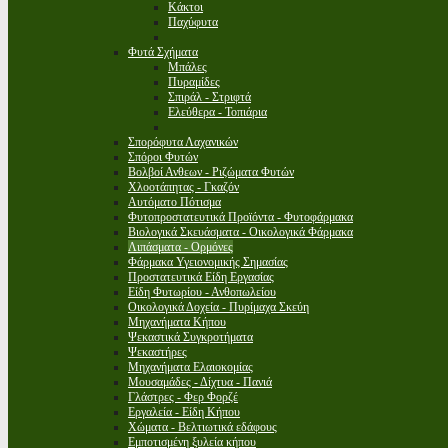
Κάκτοι
Παχύφυτα
Φυτά Σχήματα
Μπάλες
Πυραμίδες
Σπιράλ - Στριφτά
Ελεύθερα - Τοπιάρια
Σπορόφυτα Λαχανικών
Σπόροι Φυτών
Βολβοί Ανθεων - Ριζώματα Φυτών
Χλοοτάπητας - Γκαζόν
Αυτόματο Πότισμα
Φυτοπροστατευτικά Προϊόντα - Φυτοφάρμακα
Βιολογικά Σκευάσματα - Οικολογικά Φάρμακα
Λιπάσματα - Ορμόνες
Φάρμακα Υγειονομικής Σημασίας
Προστατευτικά Είδη Εργασίας
Είδη Φυτωρίου - Ανθοπωλείου
Οικολογικά Δοχεία - Πυρίμαχα Σκεύη
Μηχανήματα Κήπου
Ψεκαστικά Συγκροτήματα
Ψεκαστήρες
Μηχανήματα Ελαιοκομίας
Μουσαμάδες - Δίχτυα - Πανιά
Γλάστρες - Φερ Φορζέ
Εργαλεία - Είδη Κήπου
Χώματα - Βελτιωτικά εδάφους
Εμποτισμένη ξυλεία κήπου