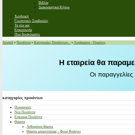
Βιβλία
Διακοσμητικά Κήπου
Χονδρική
Γεωπονικές Συμβουλές
Τα νέα μας
Επικοινωνία
Που βρισκόμαστε
Αρχική
»
Προϊόντα
»
Κατηγορίες Προϊόντων...
»
Λιπάσματα - Ορμόνες
Η εταιρεία θα παραμε
Οι παραγγελίες
κατηγορίες
προιόντων
Προσφορές
Νέα Προϊόντα
Επίκαιρα Προϊόντα
Θάμνοι
Ανθοφόροι θάμνοι
Θάμνοι μπορντούρας - Φυτά Φράχτες