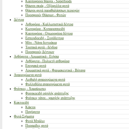
Καρποφόροι θάμνοι - Superfoods
Θάμνοι σκιάς - Οξύφυλλα φυτά
Θάμνοι φυτά παραθαλάσσιων περιοχών
Προσφορές Θάμνων - Φυτών
Δέντρα
Ανθοφόρα - Καλλωπιστικά δέντρα
Κωνοφόρα - Κυπαρισσοειδή
Καρποφόρα - Οπωροφόρα δέντρα
Εσπεριδοειδή - Ξυνόδεντρα
Μίνι - Νάνα δεντράκια
Τροπικά φυτά - δένδρα
Προσφορές Δέντρων
Ανθόφυτα - Αρωματικά - Ετήσια
Ανθόφυτα - Πολυετή ανθοφόρα
Εποχιακά φυτά
Αρωματικά φυτά - Φαρμακευτικά - Βότανα
Αναρριχώμενα φυτά
Αειθαλή αναρριχώμενα φυτά
Φυλλοβόλα αναρριχώμενα φυτά
Φοίνικες - Χαμαίρωπες
Φοινικοειδή υψηλής ανάπτυξης
Φοίνικες νάνοι - χαμηλής ανάπτυξης
Κακτοειδή
Κάκτοι
Παχύφυτα
Φυτά Σχήματα
Φυτά Μπάλες
Πυραμίδες φυτά