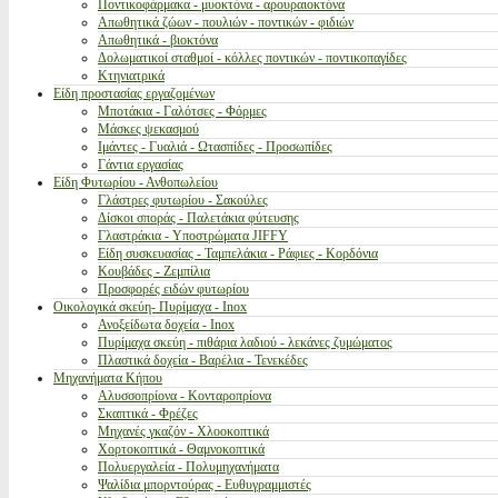
Ποντικοφάρμακα - μυοκτόνα - αρουραιοκτόνα
Απωθητικά ζώων - πουλιών - ποντικών - φιδιών
Απωθητικά - βιοκτόνα
Δολωματικοί σταθμοί - κόλλες ποντικών - ποντικοπαγίδες
Κτηνιατρικά
Είδη προστασίας εργαζομένων
Μποτάκια - Γαλότσες - Φόρμες
Μάσκες ψεκασμού
Ιμάντες - Γυαλιά - Ωτασπίδες - Προσωπίδες
Γάντια εργασίας
Είδη Φυτωρίου - Ανθοπωλείου
Γλάστρες φυτωρίου - Σακούλες
Δίσκοι σποράς - Παλετάκια φύτευσης
Γλαστράκια - Υποστρώματα JIFFY
Είδη συσκευασίας - Ταμπελάκια - Ράφιες - Κορδόνια
Κουβάδες - Ζεμπίλια
Προσφορές ειδών φυτωρίου
Οικολογικά σκεύη- Πυρίμαχα - Inox
Ανοξείδωτα δοχεία - Inox
Πυρίμαχα σκεύη - πιθάρια λαδιού - λεκάνες ζυμώματος
Πλαστικά δοχεία - Βαρέλια - Τενεκέδες
Μηχανήματα Κήπου
Αλυσσοπρίονα - Κονταροπρίονα
Σκαπτικά - Φρέζες
Μηχανές γκαζόν - Χλοοκοπτικά
Χορτοκοπτικά - Θαμνοκοπτικά
Πολυεργαλεία - Πολυμηχανήματα
Ψαλίδια μπορντούρας - Ευθυγραμμιστές