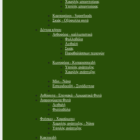
Χαμηλής μπορντούρας
Υψηλής μπορντούρας
Καρποφόροι - Superfoods
Σκιάς - Οξύφυλλα φυτά
Δέντρα κήπου
Ανθοφόρα - καλλωπιστικά
Φυλλοβόλα
Αειθαλή
Σκιάς
Παραθαλάσσιων περιοχών
Κωνοφόρα - Κυπαρισσοειδή
Υψηλής ανάπτυξης
Χαμηλής ανάπτυξης
Μίνι - Νάνα
Εσπεριδοειδή - Ξυνόδεντρα
Ανθόφυτα - Εποχιακά - Αρωματικά Φυτά
Αναρριχώμενα Φυτά
Αειθαλή
Φυλλοβόλα
Φοίνικες - Χαμαίρωπες
Χαμηλής ανάπτυξης - Νάνα
Υψηλής ανάπτυξης
Κακτοειδή