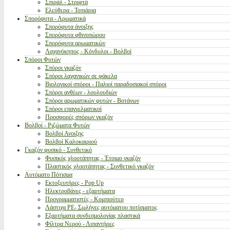
Σπιράλ - Στριφτά
Ελεύθερα - Τοπιάρια
Σπορόφυτα - Αρωματικά
Σπορόφυτα άνοιξης
Σπορόφυτα φθινοπώρου
Σπορόφυτα αρωματικών
Λαχανόκηπος - Κόνδυλοι - Βολβοί
Σπόροι Φυτών
Σπόροι γκαζόν
Σπόροι λαχανικών σε φάκελα
Βιολογικοί σπόροι - Παλιοί παραδοσιακοί σπόροι
Σπόροι ανθέων - λουλουδιών
Σπόροι αρωματικών φυτών - Βοτάνων
Σπόροι επαγγελματικοί
Προσφορές σπόρων γκαζόν
Βολβοί - Ριζώματα Φυτών
Βολβοί Ανοιξης
Βολβοί Καλοκαιριού
Γκαζόν φυσικό - Συνθετικό
Φυσικός χλοοτάπητας - Έτοιμο γκαζόν
Πλαστικός χλοοτάπητας - Συνθετικό γκαζόν
Αυτόματο Πότισμα
Εκτοξευτήρες - Pop Up
Ηλεκτροβάνες - εξαρτήματα
Προγραμματιστές - Κομπιούτερ
Λάστιχα PE- Σωλήνες αυτόματου ποτίσματος
Εξαρτήματα συνδεσμολογίας πλαστικά
Φίλτρα Νερού - Λιπαντήρες