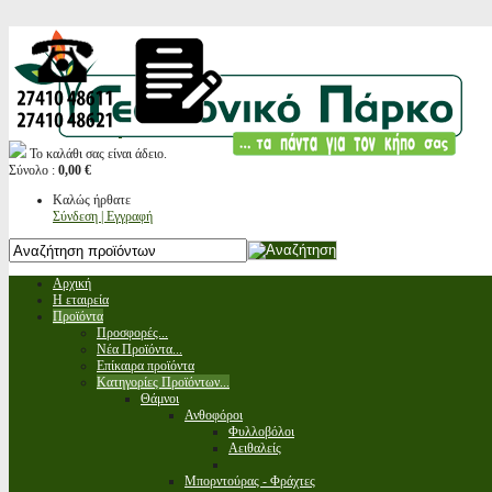
Το καλάθι σας είναι άδειο.
Σύνολο :
0,00 €
Καλώς ήρθατε
Σύνδεση | Εγγραφή
Αρχική
Η εταιρεία
Προϊόντα
Προσφορές...
Νέα Προϊόντα...
Επίκαιρα προϊόντα
Κατηγορίες Προϊόντων...
Θάμνοι
Ανθοφόροι
Φυλλοβόλοι
Αειθαλείς
Μπορντούρας - Φράχτες