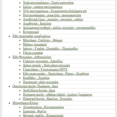
Υγρά απεντομώσεων - Σπρέυ καπνογόνα
Σκόνες - κόκκοι απεντομώσεων
Τζέλ απεντομώσεων - Ετοιμόχρηστα δολώματα gel
Ποντικοφάρμακα - μυοκτόνα - αρουραιοκτόνα
Απωθητικά ζώων - πουλιών - ποντικών - φιδιών
Απωθητικά - βιοκτόνα
Δολωματικοί σταθμοί - κόλλες ποντικών - ποντικοπαγίδες
Κτηνιατρικά
Είδη προστασίας εργαζομένων
Μποτάκια - Γαλότσες - Φόρμες
Μάσκες ψεκασμού
Ιμάντες - Γυαλιά - Ωτασπίδες - Προσωπίδες
Γάντια εργασίας
Είδη Φυτωρίου - Ανθοπωλείου
Γλάστρες φυτωρίου - Σακούλες
Δίσκοι σποράς - Παλετάκια φύτευσης
Γλαστράκια - Υποστρώματα JIFFY
Είδη συσκευασίας - Ταμπελάκια - Ράφιες - Κορδόνια
Κουβάδες - Ζεμπίλια
Προσφορές ειδών φυτωρίου
Οικολογικά σκεύη- Πυρίμαχα - Inox
Ανοξείδωτα δοχεία - Inox
Πυρίμαχα σκεύη - πιθάρια λαδιού - λεκάνες ζυμώματος
Πλαστικά δοχεία - Βαρέλια - Τενεκέδες
Μηχανήματα Κήπου
Αλυσσοπρίονα - Κονταροπρίονα
Σκαπτικά - Φρέζες
Μηχανές γκαζόν - Χλοοκοπτικά