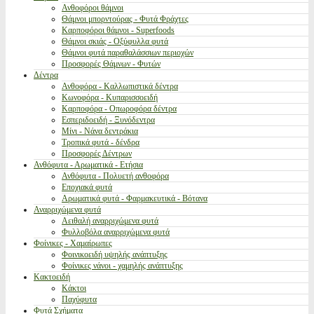
Ανθοφόροι θάμνοι
Θάμνοι μπορντούρας - Φυτά Φράχτες
Καρποφόροι θάμνοι - Superfoods
Θάμνοι σκιάς - Οξύφυλλα φυτά
Θάμνοι φυτά παραθαλάσσιων περιοχών
Προσφορές Θάμνων - Φυτών
Δέντρα
Ανθοφόρα - Καλλωπιστικά δέντρα
Κωνοφόρα - Κυπαρισσοειδή
Καρποφόρα - Οπωροφόρα δέντρα
Εσπεριδοειδή - Ξυνόδεντρα
Μίνι - Νάνα δεντράκια
Τροπικά φυτά - δένδρα
Προσφορές Δέντρων
Ανθόφυτα - Αρωματικά - Ετήσια
Ανθόφυτα - Πολυετή ανθοφόρα
Εποχιακά φυτά
Αρωματικά φυτά - Φαρμακευτικά - Βότανα
Αναρριχώμενα φυτά
Αειθαλή αναρριχώμενα φυτά
Φυλλοβόλα αναρριχώμενα φυτά
Φοίνικες - Χαμαίρωπες
Φοινικοειδή υψηλής ανάπτυξης
Φοίνικες νάνοι - χαμηλής ανάπτυξης
Κακτοειδή
Κάκτοι
Παχύφυτα
Φυτά Σχήματα