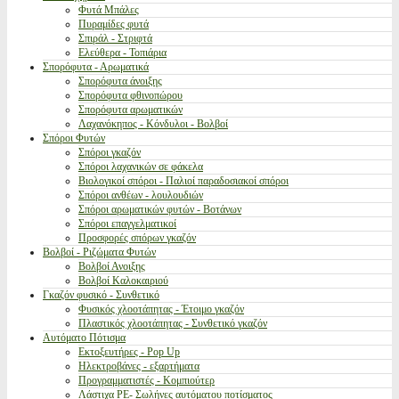
Φυτά Μπάλες
Πυραμίδες φυτά
Σπιράλ - Στριφτά
Ελεύθερα - Τοπιάρια
Σπορόφυτα - Αρωματικά
Σπορόφυτα άνοιξης
Σπορόφυτα φθινοπώρου
Σπορόφυτα αρωματικών
Λαχανόκηπος - Κόνδυλοι - Βολβοί
Σπόροι Φυτών
Σπόροι γκαζόν
Σπόροι λαχανικών σε φάκελα
Βιολογικοί σπόροι - Παλιοί παραδοσιακοί σπόροι
Σπόροι ανθέων - λουλουδιών
Σπόροι αρωματικών φυτών - Βοτάνων
Σπόροι επαγγελματικοί
Προσφορές σπόρων γκαζόν
Βολβοί - Ριζώματα Φυτών
Βολβοί Ανοιξης
Βολβοί Καλοκαιριού
Γκαζόν φυσικό - Συνθετικό
Φυσικός χλοοτάπητας - Έτοιμο γκαζόν
Πλαστικός χλοοτάπητας - Συνθετικό γκαζόν
Αυτόματο Πότισμα
Εκτοξευτήρες - Pop Up
Ηλεκτροβάνες - εξαρτήματα
Προγραμματιστές - Κομπιούτερ
Λάστιχα PE- Σωλήνες αυτόματου ποτίσματος