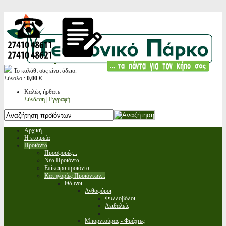
Το καλάθι σας είναι άδειο.
Σύνολο :
0,00 €
Καλώς ήρθατε
Σύνδεση | Εγγραφή
Αρχική
Η εταιρεία
Προϊόντα
Προσφορές...
Νέα Προϊόντα...
Επίκαιρα προϊόντα
Κατηγορίες Προϊόντων...
Θάμνοι
Ανθοφόροι
Φυλλοβόλοι
Αειθαλείς
Μπορντούρας - Φράχτες