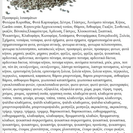
Προσφορές λιπασμάτων
Φυτώρια Κορινθίας, Φυτά Καρποφόρα, Δέντρα, Γλάστρες, Αυτόματο πότισμα, Κήπος,
Garden center, Κηποτεχνία Αρχιτεκτονική τοπίου, Θάμνοι, Ανθοφόρα, Γκαζόν, Συνθετικό,
γκαζόν, Βότσαλα,Ελαφρόπετρα, Αρδευση, Γάστρες, Χλοοκοπτικά, Σκαπτικά,
Ψεκαστήρες, Κλαδοφάγοι, Κωνοφόρα, Λιπάσματα, Φυτοφάρμακα, Εσπεριδοειδή, Ξυλεία,
Σχήματα, τοπιάρια, τοπιαρια, φυτά σχήματα, φυτα σχηματα, σχηματοποιημένα φυτά,
σχηματοποιημενα φυτα, φυτώρια αττικής, φυτωρια αττικης, φυτωρια πελοπονησσου,
φυτωρια πελοπονησσου, κατασκευές κήπων, προσφορές φυτών, προσφορες φυτων, φυτά
κήπου, μηχανές γκαζόν, μηχανες γκαζον, φρέζες, φρεζες, φρέζα, φρεζα, ψεκαστικά,
αρδευτικά, αρδευτικα, αυτόματο πότισμα, αυτοματο ποτισμα, αρδευτικά δίκτυα,
αρδευτικα δικτυα, πότισμα κήπου, ποτισμα κηπου, αυτόματα ποτιστικά, μπέκ, μπεκ, ποπ
απ, πόπ άπ, εκτοξευτήρες, εκτοξευτηρες, λάστιχα ποτίσματος, λαστιχα ποτισματος, κέντρα
κήπου, εμποτισμένη ξυλεία, εμποτισμενη ξυλεια, ξυλεία κήπου, ξυλεια κηπου, πέργκολες,
περγκολες, καφασωτά, καφασωτα, θάμνοι μπορντούρας, θαμνοι μπορντουρας, ανθοφόροι
θάμνοι, ανθοφοροι θαμνοι, γεωπονικά καταστήματα, γεωπονικα καταστηματα,
εγκυκλοπαίδεια φυτών, εγκυκλοπαιδεια φυτών, φωτο φυτων, φωτό φυτών, φωτογραφίες
φυτών, φωτογραφιες φυτων, οξύφυλλα, οξυφυλλα φυτα, χώμα, χωμα, τύρφη, τυρφη,
χούμος, χουμος, οργανική ουσία, οργανικη ουσια, κλαδεμένα φυτά, κλαδεμενα φυτα,
τσάπα, τσαπα, φτυάρι, φτυαρι, τσάπα, τσαπα, κλαδευτήρι, κλαδευτήρια, κλαδευτηρι,
ψαλίδια κλαδέματος, ψαλίδι κλαδέματος, ψαλιδι κλαδεματος, ψαλιδια κλαδεματος,
μπορντουροψάλιδα, μπορντουροψαλιδο, μεσηνέζα, μεσηνεζα, ακροκόπτης, ακροκόπτης,
τρίμερ, τριμερ, τρίμμερ, τριμμερ, θαμνοκοπτικό, θαμνοκοπτικο, ευθυγραμμιστης,
ευθυγραμμιστής, κλαδοφάγος, κλαδοφαγος, θρυμματιστής κλαδιών, θρυμματιστης
κλαδιων, ψεκαστικά συγκροτήματα, ψεκαστικα συγκροτηματα, ψεκαστικά, ψεκαστικα,
ψεκαστήρες, ψεκαστηρες, ψεκαστήρι, ψεκαστηρι, ψεκαστήρες προπίεσης, ψεκαστηρες
προπιεσης, έτοιμος χλοοτάπητας, ετοιμος χλοοταπητας, έτοιμο γκαζόν, ετοιμο γκαζον,