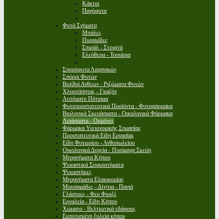
Κάκτοι
Παχύφυτα
Φυτά Σχήματα
Μπάλες
Πυραμίδες
Σπιράλ - Στριφτά
Ελεύθερα - Τοπιάρια
Σπορόφυτα Λαχανικών
Σπόροι Φυτών
Βολβοί Ανθεων - Ριζώματα Φυτών
Χλοοτάπητας - Γκαζόν
Αυτόματο Πότισμα
Φυτοπροστατευτικά Προϊόντα - Φυτοφάρμακα
Βιολογικά Σκευάσματα - Οικολογικά Φάρμακα
Λιπάσματα - Ορμόνες
Φάρμακα Υγειονομικής Σημασίας
Προστατευτικά Είδη Εργασίας
Είδη Φυτωρίου - Ανθοπωλείου
Οικολογικά Δοχεία - Πυρίμαχα Σκεύη
Μηχανήματα Κήπου
Ψεκαστικά Συγκροτήματα
Ψεκαστήρες
Μηχανήματα Ελαιοκομίας
Μουσαμάδες - Δίχτυα - Πανιά
Γλάστρες - Φερ Φορζέ
Εργαλεία - Είδη Κήπου
Χώματα - Βελτιωτικά εδάφους
Εμποτισμένη ξυλεία κήπου