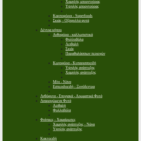
Χαμηλής μπορντούρας
Υψηλής μπορντούρας
Καρποφόροι - Superfoods
Σκιάς - Οξύφυλλα φυτά
Δέντρα κήπου
Ανθοφόρα - καλλωπιστικά
Φυλλοβόλα
Αειθαλή
Σκιάς
Παραθαλάσσιων περιοχών
Κωνοφόρα - Κυπαρισσοειδή
Υψηλής ανάπτυξης
Χαμηλής ανάπτυξης
Μίνι - Νάνα
Εσπεριδοειδή - Ξυνόδεντρα
Ανθόφυτα - Εποχιακά - Αρωματικά Φυτά
Αναρριχώμενα Φυτά
Αειθαλή
Φυλλοβόλα
Φοίνικες - Χαμαίρωπες
Χαμηλής ανάπτυξης - Νάνα
Υψηλής ανάπτυξης
Κακτοειδή