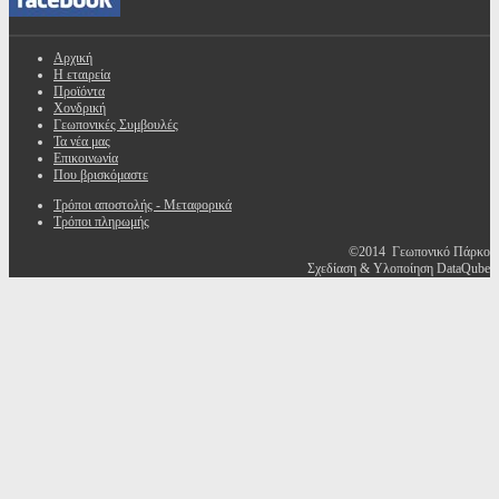
Αρχική
Η εταιρεία
Προϊόντα
Χονδρική
Γεωπονικές Συμβουλές
Τα νέα μας
Επικοινωνία
Που βρισκόμαστε
Τρόποι αποστολής - Μεταφορικά
Τρόποι πληρωμής
©2014 Γεωπονικό Πάρκο
Σχεδίαση & Υλοποίηση DataQube