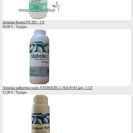
Λίπασμα βορίου FS 291 - 5 lt
50,00 € / Τεμάχιο
Λίπασμα ασβεστίου υγρό -STABOLIN 2- (8-0-0+8 Cao) - 1 LT
12,00 € / Τεμάχιο