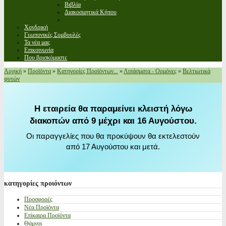
Βιβλία
Διακοσμητικά Κήπου
Χονδρική
Γεωπονικές Συμβουλές
Τα νέα μας
Επικοινωνία
Που βρισκόμαστε
Αρχική
»
Προϊόντα
»
Κατηγορίες Προϊόντων...
»
Λιπάσματα - Ορμόνες
»
Βελτιωτικά
φυτών
Η εταιρεία θα παραμείνει κλειστή λόγω
διακοπών από 9 μέχρι και 16 Αυγούστου.
Οι παραγγελίες που θα προκύψουν θα εκτελεστούν
από 17 Αυγούστου και μετά.
κατηγορίες
προιόντων
Προσφορές
Νέα Προϊόντα
Επίκαιρα Προϊόντα
Θάμνοι