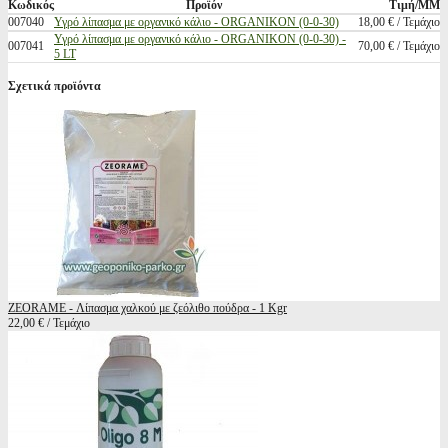
Κωδικός
Προϊόν
Τιμή/ΜΜ
007040
Υγρό λίπασμα με οργανικό κάλιο - ORGANIKON (0-0-30)
18,00 € / Τεμάχιο
Υγρό λίπασμα με οργανικό κάλιο - ORGANIKON (0-0-30) -
007041
70,00 € / Τεμάχιο
5 LT
Σχετικά προϊόντα
ZEORAME - Λίπασμα χαλκού με ζεόλιθο πούδρα - 1 Kgr
22,00 € / Τεμάχιο