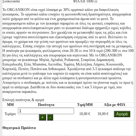
Συσκευασία
ΦΙΑΛΗ 1000 cc
Το ORGANIKON είναι υγρό λίπασμα με 30% οργανικό κάλιο για διαφυλλικούς
ψεκασμούς. Το οργανικό κάλιο ενισχύει τη φωτοσυνθετική δραστηριότητα, απορροφάται
πολύ γρήγορα από τα φύλλα και έτσι χρησιμοποιείται άμεσα από το φυτό. Το
απορροφούμενο κάλιο με τον ψεκασμό παραμένει σε όλες τις φυτικές επιφάνειες και
απορροφάται αποτελασματικότερα γιατι το ψεκαστικό διάλυμα σχηματίζει υγρές κηλίδες
οι οποίες αργούν να στεγνώσουν. Δεν χρειάζεται να μετακινηθεί προς τις ρίζες και έτσι
έχουμε ταχύτατα αποτελέσματα και εξικονόμηση ενέργειας από το φυτό. Βελτιώνει το
άρωμα, το χρώμα και την γεύση των φρούτων και πρωιμίζει την συγκομιδή σε όλες τις
καλλιέργειες. Επίσης ενισχύει την αντοχή των φρούτων στη συντήρηση και τις μεταφορές.
Η αναλογία για ψεκασμούς φυλλώματος είναι 20-30 cc στα 10 lt νερό (200-300 cc στα 100
lt) για όλες τις καλλιέργειες και οπωροφόρα και κηπευτικά. Με το ORGANIKON
μπορούμε να ψεκάσουμε Μηλιά, Αχλαδιά, Ροδακινιά, Σταφύλια, Δαμασκηνιά,
Εσπεριδοειδή, Ελία, Μπανάνα, Ακτινίδιο, Τομάτα, Μελιτζάνα, Λάχανο, Κουνουπίδι,
Καρπούζι, Πεπόνι, Πατάτα και Ανθοκομικά. Χρειάζονται από 3-5 ψεκασμοί ανάλογα την
καλλιέργεια μετά το γυάλισμα των καρπών (ο καρπός να είναι καλά αναπτυγμένος) και
μπορεί να συνδιαστεί και με άλλα υγρά λιπάσματα ή φυτοπροστατευτικά προιόντα.
Αποφεύγετε ο συνδιασμός με πολτούς και οι ψεκασμοί πρέπει να γίνονται νωρίς το πρωί ή
αργά το απόγευμα. Διατίθεται σε δύο συσκευασίες του 1 και 5 λίτρων με τιμές που
αναφέρονται παρακάτω.
Επιλογή ποσότητας & αγορά
ΜΜ
Ποσότητα
Τιμή/ΜΜ
Αξία με ΦΠΑ
Τεμάχιο
18,00 €
18,00 €
Θυγατρικά Προϊόντα