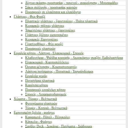
Δίχτυα σκίασης-προστασίας - παγετού - αναρρίχησης - Μουσαμάδες
Σάκοι συλλογής - προστασίας καρπών
Προσφορές σε ελαιόπανα και ελαιόδιχτα
Γλάστρες - Φερ Φορζέ
Πλαστικές γλάστρες - ζαρντινιέρες - Πιάτα πλαστικά
Κεραμικές πήλινες γλάστρες
Τσιμεντένιες γλάστρες - ζαρντινιέρες
Γλάστρες ξύλινες εμποτισμένες
Κεραμικές Ζαρντινιέρες
Γλαστροθήκες - Φέρ φορζέ
Προσφορές γλαστρών
Εργαλεία κήπου - Λάστιχα - Ελαιοκομικά - Σπορείς
Κλαδευτήρια - Ψαλίδια κορυφής - Ακροκόφτες γκαζόν- Εμβολιαστήρια
Ελαιοκομικά - Καρποσυλλέκτες
Όργανα μέτρησης - Κομποστοποιητές
Λάστιχα ποτίσματος - Ποτιστικά - Ταχυσύνδεσμοι
Εργαλεία χειρός
Ποτιστήρια πλαστικά
Καρότσια κήπου
Προσφορές εργαλείων κήπου
Σπορείς - Λιπασματοδιανομείς
Χώματα - Τύρφες - Βελτιωτικά
Φυτοχώματα γλαστρών
Τύρφες - Κοπριά - Βελτιωτικά
Εμποτισμένη ξυλεία - φράχτες
Καφασωτά - Πάνελ - Πέργκολες
Κάγκελα - Φράχτες
Σανίδες Deck - Δοκάρια - Πατήματα - Διάδρομοι