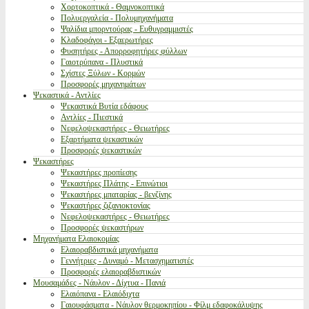
Χορτοκοπτικά - Θαμνοκοπτικά
Πολυεργαλεία - Πολυμηχανήματα
Ψαλίδια μπορντούρας - Ευθυγραμμιστές
Κλαδοφάγοι - Εξαερωτήρες
Φυσητήρες - Απορροφητήρες φύλλων
Γαιοτρύπανα - Πλυστικά
Σχίστες Ξύλων - Κορμών
Προσφορές μηχανημάτων
Ψεκαστικά - Αντλίες
Ψεκαστικά Βυτία εδάφους
Αντλίες - Πιεστικά
Νεφελοψεκαστήρες - Θειωτήρες
Εξαρτήματα ψεκαστικών
Προσφορές ψεκαστικών
Ψεκαστήρες
Ψεκαστήρες προπίεσης
Ψεκαστήρες Πλάτης - Επινώτιοι
Ψεκαστήρες μπαταρίας - βενζίνης
Ψεκαστήρες ζιζανιοκτονίας
Νεφελοψεκαστήρες - Θειωτήρες
Προσφορές ψεκαστήρων
Μηχανήματα Ελαιοκομίας
Ελαιοραβδιστικά μηχανήματα
Γεννήτριες - Δυναμό - Μετασχηματιστές
Προσφορές ελαιοραβδιστικών
Μουσαμάδες - Νάυλον - Δίχτυα - Πανιά
Ελαιόπανα - Ελαιόδιχτα
Γαιουφάσματα - Νάυλον θερμοκηπίου - Φίλμ εδαφοκάλυψης