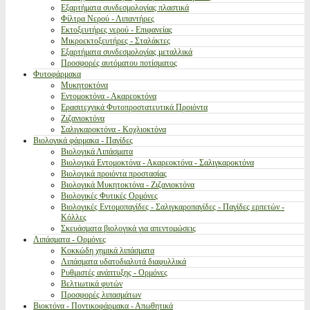
Εξαρτήματα συνδεσμολογίας πλαστικά
Φίλτρα Νερού - Λιπαντήρες
Εκτοξευτήρες νερού - Επιφανείας
Μικροεκτοξευτήρες - Σταλάκτες
Εξαρτήματα συνδεσμολογίας μεταλλικά
Προσφορές αυτόματου ποτίσματος
Φυτοφάρμακα
Μυκητοκτόνα
Εντομοκτόνα - Ακαρεοκτόνα
Ερασιτεχνικά Φυτοπροστατευτικά Προιόντα
Ζιζανιοκτόνα
Σαλιγκαροκτόνα - Κοχλιοκτόνα
Βιολογικά φάρμακα - Παγίδες
Βιολογικά Λιπάσματα
Βιολογικά Εντομοκτόνα - Ακαρεοκτόνα - Σαλιγκαροκτόνα
Βιολογικά προιόντα προστασίας
Βιολογικά Μυκητοκτόνα - Ζιζανιοκτόνα
Βιολογικές Φυτικές Ορμόνες
Βιολογικές Εντομοπαγίδες - Σαλιγκαροπαγίδες - Παγίδες ερπετών -
Κόλλες
Σκευάσματα βιολογικά για απεντομώσεις
Λιπάσματα - Ορμόνες
Κοκκώδη χημικά λιπάσματα
Λιπάσματα υδατοδιαλυτά διαφυλλικά
Ρυθμιστές ανάπτυξης - Ορμόνες
Βελτιωτικά φυτών
Προσφορές λιπασμάτων
Βιοκτόνα - Ποντικοφάρμακα - Απωθητικά