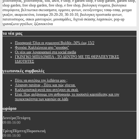
χλοοτάπητας, χλοοταπητας, sod, lawn, e shop, e garden shop, e shop garden, garden shop,
shop garden, free shop garden, free shop, e free shop, βιολογικη ντοματα, βιολογικα
σπορόφυτα, βελτιωτικα σκευασματα, ορμονες φυτων, εκτοξευτηρες τσαφ-τσαφ, μειγμα
γκαζον, ακαρεοκτόνα, λιπασμα 20-20-20, 30-10-10, βιολογικη προστασία φυτων,
πατατοσπορος, σακοι μανιταριών, μουσαμάδες, διχτυά σκίασης λαχανικών, pop-up
γραναζωτα γηπέδων, ζιζανιοκτόνα
τα
νέα μας
Προσφορά: Όλοι οι χειμερινοί Βολβόι -50% έως 15/2
Φειγιόα: Καλλιέργεια απο ''χρυσάφι''
Oι νέοι μας λογαριασμοί στα social media
ΓΚΙΝΓΚΟ ΜΠΙΛΟΜΠΑ - ΤΟ ΔΕΝΤΡΟ ΜΕ ΤΙΣ ΘΕΡΑΠΕΥΤΙΚΕΣ
ΙΔΙΟΤΗΤΕΣ
γεωπονικές
συμβουλές
Πότε να φυτέψω την λεβάντα μου ;
Λίπανση πατάτας - Πότε και πώς γίνεται.
Καλλωπιστικά φυτά που αντέχουν σε σκιά.
Ελιά: Πως αυξάνουμε την ανθοφορία, το ποσοστό καρπόδεσης και την
περιεκτικότητα των καρπών σε λάδι
ωράριο
Δευτέρα|Τετάρτη
09:00-16:00
Τρίτη|Πέμπτη|Παρασκευή
09:00-16:00