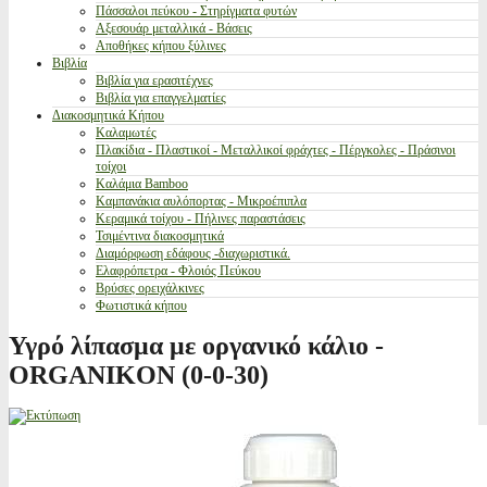
Πάσσαλοι πεύκου - Στηρίγματα φυτών
Αξεσουάρ μεταλλικά - Βάσεις
Αποθήκες κήπου ξύλινες
Βιβλία
Βιβλία για ερασιτέχνες
Βιβλία για επαγγελματίες
Διακοσμητικά Κήπου
Καλαμωτές
Πλακίδια - Πλαστικοί - Μεταλλικοί φράχτες - Πέργκολες - Πράσινοι
τοίχοι
Καλάμια Bamboo
Καμπανάκια αυλόπορτας - Μικροέπιπλα
Κεραμικά τοίχου - Πήλινες παραστάσεις
Τσιμέντινα διακοσμητικά
Διαμόρφωση εδάφους -διαχωριστικά.
Ελαφρόπετρα - Φλοιός Πεύκου
Βρύσες ορειχάλκινες
Φωτιστικά κήπου
Υγρό λίπασμα με οργανικό κάλιο -
ORGANIKON (0-0-30)