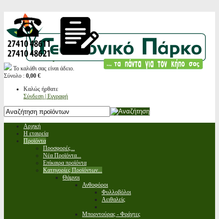
Το καλάθι σας είναι άδειο.
Σύνολο :
0,00 €
Καλώς ήρθατε
Σύνδεση | Εγγραφή
Αρχική
Η εταιρεία
Προϊόντα
Προσφορές...
Νέα Προϊόντα...
Επίκαιρα προϊόντα
Κατηγορίες Προϊόντων...
Θάμνοι
Ανθοφόροι
Φυλλοβόλοι
Αειθαλείς
Μπορντούρας - Φράχτες