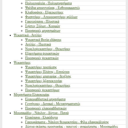
Πολυεργαλεία - Πολυμηχανήματα
Ψαλίδια μπορντούρας - Ευθυγραμμιστές
Κλαδοφάγοι - Εξαερωτήρες
Φυσητήρες - Απορροφητήρες φύλλων
Γαιοτρύπανα - Πλυστικά
Σχίστες Ξύλων - Κορμών
Προσφορές μηχανημάτων
Ψεκαστικά - Αντλίες
Ψεκαστικά Βυτία εδάφους
Αντλίες - Πιεστικά
Νεφελοψεκαστήρες - Θειωτήρες
Εξαρτήματα ψεκαστικών
Προσφορές ψεκαστικών
Ψεκαστήρες
Ψεκαστήρες προπίεσης
Ψεκαστήρες Πλάτης - Επινώτιοι
Ψεκαστήρες μπαταρίας - βενζίνης
Ψεκαστήρες ζιζανιοκτονίας
Νεφελοψεκαστήρες - Θειωτήρες
Προσφορές ψεκαστήρων
Μηχανήματα Ελαιοκομίας
Ελαιοραβδιστικά μηχανήματα
Γεννήτριες - Δυναμό - Μετασχηματιστές
Προσφορές ελαιοραβδιστικών
Μουσαμάδες - Νάυλον - Δίχτυα - Πανιά
Ελαιόπανα - Ελαιόδιχτα
Γαιουφάσματα - Νάυλον θερμοκηπίου - Φίλμ εδαφοκάλυψης
Δίχτυα σκίασης-προστασίας - παγετού - αναρρίχησης - Μουσαμάδες