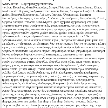
Ανταλλακτικά - Εξαρτήματα χορτοκοπτικών
Φυτώρια Κορινθίας, Φυτά Καρποφόρα, Δέντρα, Γλάστρες, Αυτόματο πότισμα, Κήπος,
Garden center, Κηποτεχνία Αρχιτεκτονική τοπίου, Θάμνοι, Ανθοφόρα, Γκαζόν, Συνθετικό,
γκαζόν, Βότσαλα,Ελαφρόπετρα, Αρδευση, Γάστρες, Χλοοκοπτικά, Σκαπτικά,
Ψεκαστήρες, Κλαδοφάγοι, Κωνοφόρα, Λιπάσματα, Φυτοφάρμακα, Εσπεριδοειδή, Ξυλεία,
Σχήματα, τοπιάρια, τοπιαρια, φυτά σχήματα, φυτα σχηματα, σχηματοποιημένα φυτά,
σχηματοποιημενα φυτα, φυτώρια αττικής, φυτωρια αττικης, φυτωρια πελοπονησσου,
φυτωρια πελοπονησσου, κατασκευές κήπων, προσφορές φυτών, προσφορες φυτων, φυτά
κήπου, μηχανές γκαζόν, μηχανες γκαζον, φρέζες, φρεζες, φρέζα, φρεζα, ψεκαστικά,
αρδευτικά, αρδευτικα, αυτόματο πότισμα, αυτοματο ποτισμα, αρδευτικά δίκτυα,
αρδευτικα δικτυα, πότισμα κήπου, ποτισμα κηπου, αυτόματα ποτιστικά, μπέκ, μπεκ, ποπ
απ, πόπ άπ, εκτοξευτήρες, εκτοξευτηρες, λάστιχα ποτίσματος, λαστιχα ποτισματος, κέντρα
κήπου, εμποτισμένη ξυλεία, εμποτισμενη ξυλεια, ξυλεία κήπου, ξυλεια κηπου, πέργκολες,
περγκολες, καφασωτά, καφασωτα, θάμνοι μπορντούρας, θαμνοι μπορντουρας, ανθοφόροι
θάμνοι, ανθοφοροι θαμνοι, γεωπονικά καταστήματα, γεωπονικα καταστηματα,
εγκυκλοπαίδεια φυτών, εγκυκλοπαιδεια φυτών, φωτο φυτων, φωτό φυτών, φωτογραφίες
φυτών, φωτογραφιες φυτων, οξύφυλλα, οξυφυλλα φυτα, χώμα, χωμα, τύρφη, τυρφη,
χούμος, χουμος, οργανική ουσία, οργανικη ουσια, κλαδεμένα φυτά, κλαδεμενα φυτα,
τσάπα, τσαπα, φτυάρι, φτυαρι, τσάπα, τσαπα, κλαδευτήρι, κλαδευτήρια, κλαδευτηρι,
ψαλίδια κλαδέματος, ψαλίδι κλαδέματος, ψαλιδι κλαδεματος, ψαλιδια κλαδεματος,
μπορντουροψάλιδα, μπορντουροψαλιδο, μεσηνέζα, μεσηνεζα, ακροκόπτης, ακροκόπτης,
τρίμερ, τριμερ, τρίμμερ, τριμμερ, θαμνοκοπτικό, θαμνοκοπτικο, ευθυγραμμιστης,
ευθυγραμμιστής, κλαδοφάγος, κλαδοφαγος, θρυμματιστής κλαδιών, θρυμματιστης
κλαδιων, ψεκαστικά συγκροτήματα, ψεκαστικα συγκροτηματα, ψεκαστικά, ψεκαστικα,
ψεκαστήρες, ψεκαστηρες, ψεκαστήρι, ψεκαστηρι, ψεκαστήρες προπίεσης, ψεκαστηρες
προπιεσης, έτοιμος χλοοτάπητας, ετοιμος χλοοταπητας, έτοιμο γκαζόν, ετοιμο γκαζον,
χλοοτάπητας, χλοοταπητας, sod, lawn, e shop, e garden shop, e shop garden, garden shop,
shop garden, free shop garden, free shop, e free shop, βιολογικη ντοματα, βιολογικα
σπορόφυτα, βελτιωτικα σκευασματα, ορμονες φυτων, εκτοξευτηρες τσαφ-τσαφ, μειγμα