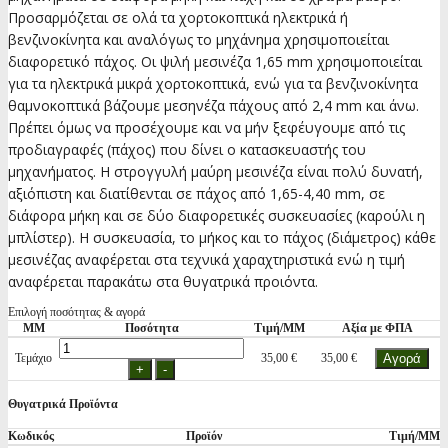
Προσαρμόζεται σε ολά τα χορτοκοπτικά ηλεκτρικά ή
βενζινοκίνητα και αναλόγως το μηχάνημα χρησιμοποιείται
διαφορετικό πάχος. Οι ψιλή μεσινέζα 1,65 mm χρησιμοποιείται
για τα ηλεκτρικά μικρά χορτοκοπτικά, ενώ για τα βενζινοκίνητα
θαμνοκοπτικά βάζουμε μεσηνέζα πάχους από 2,4 mm και άνω.
Πρέπει όμως να προσέχουμε και να μήν ξεφέυγουμε από τις
προδιαγραφές (πάχος) που δίνει ο κατασκευαστής του
μηχανήματος. Η στρογγυλή μαύρη μεσινέζα είναι πολύ δυνατή,
αξιόπιστη και διατίθενται σε πάχος από 1,65-4,40 mm, σε
διάφορα μήκη και σε δύο διαφορετικές συσκευασίες (καρούλι η
μπλίστερ). H συσκευασία, το μήκος και το πάχος (διάμετρος) κάθε
μεσινέζας αναφέρεται στα τεχνικά χαραχτηριστικά ενώ η τιμή
αναφέρεται παρακάτω στα θυγατρικά προιόντα.
Επιλογή ποσότητας & αγορά
ΜΜ
Ποσότητα
Τιμή/ΜΜ
Αξία με ΦΠΑ
Τεμάχιο
35,00 €
35,00 €
Θυγατρικά Προϊόντα
Κωδικός
Προϊόν
Τιμή/ΜΜ