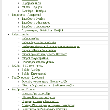
Πυραμίδες φυτά
Σπιράλ - Στριφτά
Ελεύθερα - Τοπιάρια
Σπορόφυτα - Αρωματικά
Σπορόφυτα άνοιξης
Σπορόφυτα φθινοπώρου
Σπορόφυτα αρωματικών
Λαχανόκηπος - Κόνδυλοι - Βολβοί
Σπόροι Φυτών
Σπόροι γκαζόν
Σπόροι λαχανικών σε φάκελα
Βιολογικοί σπόροι - Παλιοί παραδοσιακοί σπόροι
Σπόροι ανθέων - λουλουδιών
Σπόροι αρωματικών φυτών - Βοτάνων
Σπόροι επαγγελματικοί
Προσφορές σπόρων γκαζόν
Βολβοί - Ριζώματα Φυτών
Βολβοί Ανοιξης
Βολβοί Καλοκαιριού
Γκαζόν φυσικό - Συνθετικό
Φυσικός χλοοτάπητας - Έτοιμο γκαζόν
Πλαστικός χλοοτάπητας - Συνθετικό γκαζόν
Αυτόματο Πότισμα
Εκτοξευτήρες - Pop Up
Ηλεκτροβάνες - εξαρτήματα
Προγραμματιστές - Κομπιούτερ
Λάστιχα PE- Σωλήνες αυτόματου ποτίσματος
Εξαρτήματα συνδεσμολογίας πλαστικά