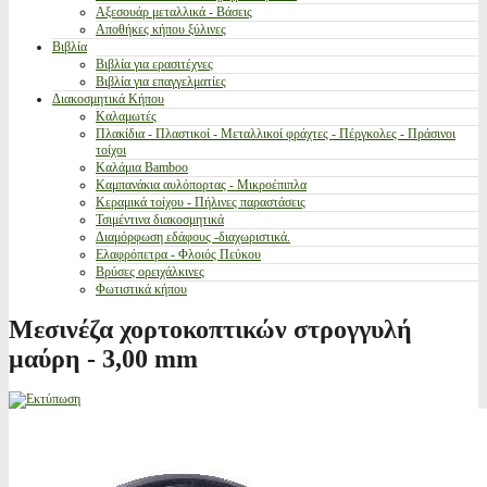
Αξεσουάρ μεταλλικά - Βάσεις
Αποθήκες κήπου ξύλινες
Βιβλία
Βιβλία για ερασιτέχνες
Βιβλία για επαγγελματίες
Διακοσμητικά Κήπου
Καλαμωτές
Πλακίδια - Πλαστικοί - Μεταλλικοί φράχτες - Πέργκολες - Πράσινοι
τοίχοι
Καλάμια Bamboo
Καμπανάκια αυλόπορτας - Μικροέπιπλα
Κεραμικά τοίχου - Πήλινες παραστάσεις
Τσιμέντινα διακοσμητικά
Διαμόρφωση εδάφους -διαχωριστικά.
Ελαφρόπετρα - Φλοιός Πεύκου
Βρύσες ορειχάλκινες
Φωτιστικά κήπου
Μεσινέζα χορτοκοπτικών στρογγυλή
μαύρη - 3,00 mm