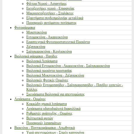
Φίλτρα Νερού - Λιπαντήρες
Εκτοξευτήρες νερού - Επιφανείας
Μικροεκτοξευτήρες - Σταλάκτες
Εξαρτήματα συνδεσμολογίας μεταλλικά
Προσφορές αυτόματου ποτίσματος
Φυτοφάρμακα
Μυκητοκτόνα
Εντομοκτόνα - Ακαρεοκτόνα
Ερασιτεχνικά Φυτοπροστατευτικά Προιόντα
Ζιζανιοκτόνα
Σαλιγκαροκτόνα - Κοχλιοκτόνα
Βιολογικά φάρμακα - Παγίδες
Βιολογικά Λιπάσματα
Βιολογικά Εντομοκτόνα - Ακαρεοκτόνα - Σαλιγκαροκτόνα
Βιολογικά προιόντα προστασίας
Βιολογικά Μυκητοκτόνα - Ζιζανιοκτόνα
Βιολογικές Φυτικές Ορμόνες
Βιολογικές Εντομοπαγίδες - Σαλιγκαροπαγίδες - Παγίδες ερπετών -
Κόλλες
Σκευάσματα βιολογικά για απεντομώσεις
Λιπάσματα - Ορμόνες
Κοκκώδη χημικά λιπάσματα
Λιπάσματα υδατοδιαλυτά διαφυλλικά
Ρυθμιστές ανάπτυξης - Ορμόνες
Βελτιωτικά φυτών
Προσφορές λιπασμάτων
Βιοκτόνα - Ποντικοφάρμακα - Απωθητικά
Υγρά απεντομώσεων - Σπρέυ καπνογόνα