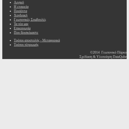
Αρχική
Η εταιρεία
Προϊόντα
Χονδρική
Γεωπονικές Συμβουλές
Τα νέα μας
Επικοινωνία
Που βρισκόμαστε
Τρόποι αποστολής - Μεταφορικά
Τρόποι πληρωμής
©2014 Γεωπονικό Πάρκο
Σχεδίαση & Υλοποίηση DataQube