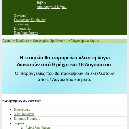
Βιβλία
Διακοσμητικά Κήπου
Χονδρική
Γεωπονικές Συμβουλές
Τα νέα μας
Επικοινωνία
Που βρισκόμαστε
Αρχική
»
Προϊόντα
»
Κατηγορίες Προϊόντων...
»
Μηχανήματα Κήπου
Η εταιρεία θα παραμείνει κλειστή λόγω
διακοπών από 9 μέχρι και 16 Αυγούστου.
Οι παραγγελίες που θα προκύψουν θα εκτελεστούν
από 17 Αυγούστου και μετά.
κατηγορίες
προιόντων
Προσφορές
Νέα Προϊόντα
Επίκαιρα Προϊόντα
Θάμνοι
Ανθοφόροι θάμνοι