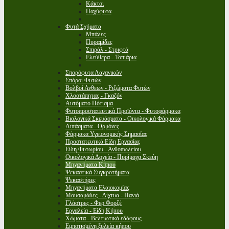
Κάκτοι
Παχύφυτα
Φυτά Σχήματα
Μπάλες
Πυραμίδες
Σπιράλ - Στριφτά
Ελεύθερα - Τοπιάρια
Σπορόφυτα Λαχανικών
Σπόροι Φυτών
Βολβοί Ανθεων - Ριζώματα Φυτών
Χλοοτάπητας - Γκαζόν
Αυτόματο Πότισμα
Φυτοπροστατευτικά Προϊόντα - Φυτοφάρμακα
Βιολογικά Σκευάσματα - Οικολογικά Φάρμακα
Λιπάσματα - Ορμόνες
Φάρμακα Υγειονομικής Σημασίας
Προστατευτικά Είδη Εργασίας
Είδη Φυτωρίου - Ανθοπωλείου
Οικολογικά Δοχεία - Πυρίμαχα Σκεύη
Μηχανήματα Κήπου
Ψεκαστικά Συγκροτήματα
Ψεκαστήρες
Μηχανήματα Ελαιοκομίας
Μουσαμάδες - Δίχτυα - Πανιά
Γλάστρες - Φερ Φορζέ
Εργαλεία - Είδη Κήπου
Χώματα - Βελτιωτικά εδάφους
Εμποτισμένη ξυλεία κήπου