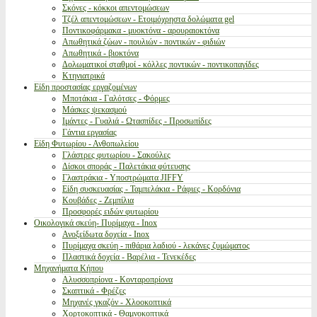
Σκόνες - κόκκοι απεντομώσεων
Τζέλ απεντομώσεων - Ετοιμόχρηστα δολώματα gel
Ποντικοφάρμακα - μυοκτόνα - αρουραιοκτόνα
Απωθητικά ζώων - πουλιών - ποντικών - φιδιών
Απωθητικά - βιοκτόνα
Δολωματικοί σταθμοί - κόλλες ποντικών - ποντικοπαγίδες
Κτηνιατρικά
Είδη προστασίας εργαζομένων
Μποτάκια - Γαλότσες - Φόρμες
Μάσκες ψεκασμού
Ιμάντες - Γυαλιά - Ωτασπίδες - Προσωπίδες
Γάντια εργασίας
Είδη Φυτωρίου - Ανθοπωλείου
Γλάστρες φυτωρίου - Σακούλες
Δίσκοι σποράς - Παλετάκια φύτευσης
Γλαστράκια - Υποστρώματα JIFFY
Είδη συσκευασίας - Ταμπελάκια - Ράφιες - Κορδόνια
Κουβάδες - Ζεμπίλια
Προσφορές ειδών φυτωρίου
Οικολογικά σκεύη- Πυρίμαχα - Inox
Ανοξείδωτα δοχεία - Inox
Πυρίμαχα σκεύη - πιθάρια λαδιού - λεκάνες ζυμώματος
Πλαστικά δοχεία - Βαρέλια - Τενεκέδες
Μηχανήματα Κήπου
Αλυσσοπρίονα - Κονταροπρίονα
Σκαπτικά - Φρέζες
Μηχανές γκαζόν - Χλοοκοπτικά
Χορτοκοπτικά - Θαμνοκοπτικά