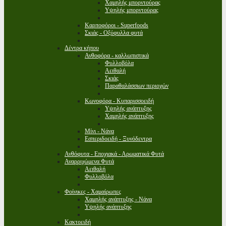
Χαμηλής μπορντούρας
Υψηλής μπορντούρας
Καρποφόροι - Superfoods
Σκιάς - Οξύφυλλα φυτά
Δέντρα κήπου
Ανθοφόρα - καλλωπιστικά
Φυλλοβόλα
Αειθαλή
Σκιάς
Παραθαλάσσιων περιοχών
Κωνοφόρα - Κυπαρισσοειδή
Υψηλής ανάπτυξης
Χαμηλής ανάπτυξης
Μίνι - Νάνα
Εσπεριδοειδή - Ξυνόδεντρα
Ανθόφυτα - Εποχιακά - Αρωματικά Φυτά
Αναρριχώμενα Φυτά
Αειθαλή
Φυλλοβόλα
Φοίνικες - Χαμαίρωπες
Χαμηλής ανάπτυξης - Νάνα
Υψηλής ανάπτυξης
Κακτοειδή