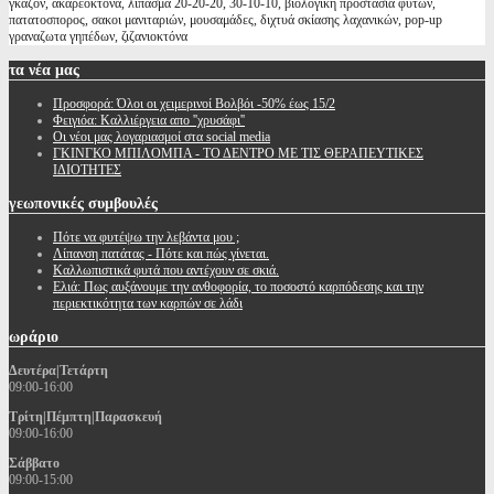
γκαζον, ακαρεοκτόνα, λιπασμα 20-20-20, 30-10-10, βιολογικη προστασία φυτων,
πατατοσπορος, σακοι μανιταριών, μουσαμάδες, διχτυά σκίασης λαχανικών, pop-up
γραναζωτα γηπέδων, ζιζανιοκτόνα
τα
νέα μας
Προσφορά: Όλοι οι χειμερινοί Βολβόι -50% έως 15/2
Φειγιόα: Καλλιέργεια απο ''χρυσάφι''
Oι νέοι μας λογαριασμοί στα social media
ΓΚΙΝΓΚΟ ΜΠΙΛΟΜΠΑ - ΤΟ ΔΕΝΤΡΟ ΜΕ ΤΙΣ ΘΕΡΑΠΕΥΤΙΚΕΣ
ΙΔΙΟΤΗΤΕΣ
γεωπονικές
συμβουλές
Πότε να φυτέψω την λεβάντα μου ;
Λίπανση πατάτας - Πότε και πώς γίνεται.
Καλλωπιστικά φυτά που αντέχουν σε σκιά.
Ελιά: Πως αυξάνουμε την ανθοφορία, το ποσοστό καρπόδεσης και την
περιεκτικότητα των καρπών σε λάδι
ωράριο
Δευτέρα|Τετάρτη
09:00-16:00
Τρίτη|Πέμπτη|Παρασκευή
09:00-16:00
Σάββατο
09:00-15:00