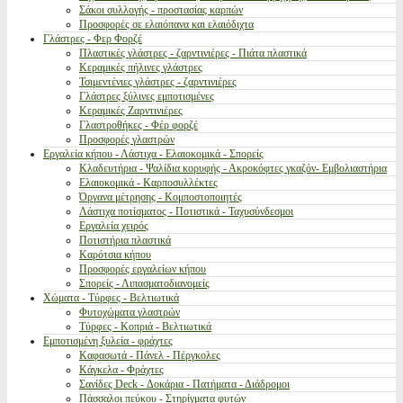
Σάκοι συλλογής - προστασίας καρπών
Προσφορές σε ελαιόπανα και ελαιόδιχτα
Γλάστρες - Φερ Φορζέ
Πλαστικές γλάστρες - ζαρντινιέρες - Πιάτα πλαστικά
Κεραμικές πήλινες γλάστρες
Τσιμεντένιες γλάστρες - ζαρντινιέρες
Γλάστρες ξύλινες εμποτισμένες
Κεραμικές Ζαρντινιέρες
Γλαστροθήκες - Φέρ φορζέ
Προσφορές γλαστρών
Εργαλεία κήπου - Λάστιχα - Ελαιοκομικά - Σπορείς
Κλαδευτήρια - Ψαλίδια κορυφής - Ακροκόφτες γκαζόν- Εμβολιαστήρια
Ελαιοκομικά - Καρποσυλλέκτες
Όργανα μέτρησης - Κομποστοποιητές
Λάστιχα ποτίσματος - Ποτιστικά - Ταχυσύνδεσμοι
Εργαλεία χειρός
Ποτιστήρια πλαστικά
Καρότσια κήπου
Προσφορές εργαλείων κήπου
Σπορείς - Λιπασματοδιανομείς
Χώματα - Τύρφες - Βελτιωτικά
Φυτοχώματα γλαστρών
Τύρφες - Κοπριά - Βελτιωτικά
Εμποτισμένη ξυλεία - φράχτες
Καφασωτά - Πάνελ - Πέργκολες
Κάγκελα - Φράχτες
Σανίδες Deck - Δοκάρια - Πατήματα - Διάδρομοι
Πάσσαλοι πεύκου - Στηρίγματα φυτών