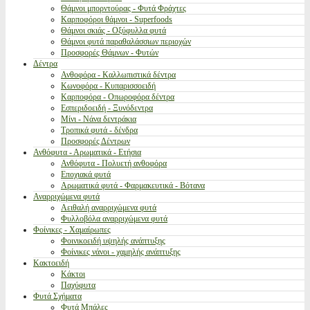
Θάμνοι μπορντούρας - Φυτά Φράχτες
Καρποφόροι θάμνοι - Superfoods
Θάμνοι σκιάς - Οξύφυλλα φυτά
Θάμνοι φυτά παραθαλάσσιων περιοχών
Προσφορές Θάμνων - Φυτών
Δέντρα
Ανθοφόρα - Καλλωπιστικά δέντρα
Κωνοφόρα - Κυπαρισσοειδή
Καρποφόρα - Οπωροφόρα δέντρα
Εσπεριδοειδή - Ξυνόδεντρα
Μίνι - Νάνα δεντράκια
Τροπικά φυτά - δένδρα
Προσφορές Δέντρων
Ανθόφυτα - Αρωματικά - Ετήσια
Ανθόφυτα - Πολυετή ανθοφόρα
Εποχιακά φυτά
Αρωματικά φυτά - Φαρμακευτικά - Βότανα
Αναρριχώμενα φυτά
Αειθαλή αναρριχώμενα φυτά
Φυλλοβόλα αναρριχώμενα φυτά
Φοίνικες - Χαμαίρωπες
Φοινικοειδή υψηλής ανάπτυξης
Φοίνικες νάνοι - χαμηλής ανάπτυξης
Κακτοειδή
Κάκτοι
Παχύφυτα
Φυτά Σχήματα
Φυτά Μπάλες