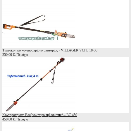
Τηλεσκοπικό κονταροπρίονο μπαταρίας - VILLAGER VCPL 18-30
250,00 € / Τεμάχιο
Κονταροπρίονο Βενζινοκίνητο τηλεσκοπικό - BC 450
450,00 € / Τεμάχιο