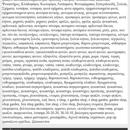
Ψεκαστήρες, Κλαδοφάγοι, Κωνοφόρα, Λιπάσματα, Φυτοφάρμακα, Εσπεριδοειδή, Ξυλεία,
Σχήματα, τοπιάρια, τοπιαρια, φυτά σχήματα, φυτα σχηματα, σχηματοποιημένα φυτά,
σχηματοποιημενα φυτα, φυτώρια αττικής, φυτωρια αττικης, φυτωρια πελοπονησσου,
φυτωρια πελοπονησσου, κατασκευές κήπων, προσφορές φυτών, προσφορες φυτων, φυτά
κήπου, μηχανές γκαζόν, μηχανες γκαζον, φρέζες, φρεζες, φρέζα, φρεζα, ψεκαστικά,
αρδευτικά, αρδευτικα, αυτόματο πότισμα, αυτοματο ποτισμα, αρδευτικά δίκτυα,
αρδευτικα δικτυα, πότισμα κήπου, ποτισμα κηπου, αυτόματα ποτιστικά, μπέκ, μπεκ, ποπ
απ, πόπ άπ, εκτοξευτήρες, εκτοξευτηρες, λάστιχα ποτίσματος, λαστιχα ποτισματος, κέντρα
κήπου, εμποτισμένη ξυλεία, εμποτισμενη ξυλεια, ξυλεία κήπου, ξυλεια κηπου, πέργκολες,
περγκολες, καφασωτά, καφασωτα, θάμνοι μπορντούρας, θαμνοι μπορντουρας, ανθοφόροι
θάμνοι, ανθοφοροι θαμνοι, γεωπονικά καταστήματα, γεωπονικα καταστηματα,
εγκυκλοπαίδεια φυτών, εγκυκλοπαιδεια φυτών, φωτο φυτων, φωτό φυτών, φωτογραφίες
φυτών, φωτογραφιες φυτων, οξύφυλλα, οξυφυλλα φυτα, χώμα, χωμα, τύρφη, τυρφη,
χούμος, χουμος, οργανική ουσία, οργανικη ουσια, κλαδεμένα φυτά, κλαδεμενα φυτα,
τσάπα, τσαπα, φτυάρι, φτυαρι, τσάπα, τσαπα, κλαδευτήρι, κλαδευτήρια, κλαδευτηρι,
ψαλίδια κλαδέματος, ψαλίδι κλαδέματος, ψαλιδι κλαδεματος, ψαλιδια κλαδεματος,
μπορντουροψάλιδα, μπορντουροψαλιδο, μεσηνέζα, μεσηνεζα, ακροκόπτης, ακροκόπτης,
τρίμερ, τριμερ, τρίμμερ, τριμμερ, θαμνοκοπτικό, θαμνοκοπτικο, ευθυγραμμιστης,
ευθυγραμμιστής, κλαδοφάγος, κλαδοφαγος, θρυμματιστής κλαδιών, θρυμματιστης
κλαδιων, ψεκαστικά συγκροτήματα, ψεκαστικα συγκροτηματα, ψεκαστικά, ψεκαστικα,
ψεκαστήρες, ψεκαστηρες, ψεκαστήρι, ψεκαστηρι, ψεκαστήρες προπίεσης, ψεκαστηρες
προπιεσης, έτοιμος χλοοτάπητας, ετοιμος χλοοταπητας, έτοιμο γκαζόν, ετοιμο γκαζον,
χλοοτάπητας, χλοοταπητας, sod, lawn, e shop, e garden shop, e shop garden, garden shop,
shop garden, free shop garden, free shop, e free shop, βιολογικη ντοματα, βιολογικα
σπορόφυτα, βελτιωτικα σκευασματα, ορμονες φυτων, εκτοξευτηρες τσαφ-τσαφ, μειγμα
γκαζον, ακαρεοκτόνα, λιπασμα 20-20-20, 30-10-10, βιολογικη προστασία φυτων,
πατατοσπορος, σακοι μανιταριών, μουσαμάδες, διχτυά σκίασης λαχανικών, pop-up
γραναζωτα γηπέδων, ζιζανιοκτόνα