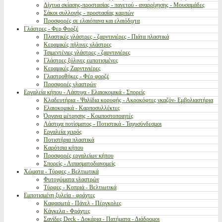
Δίχτυα σκίασης-προστασίας - παγετού - αναρρίχησης - Μουσαμάδες
Σάκοι συλλογής - προστασίας καρπών
Προσφορές σε ελαιόπανα και ελαιόδιχτα
Γλάστρες - Φερ Φορζέ
Πλαστικές γλάστρες - ζαρντινιέρες - Πιάτα πλαστικά
Κεραμικές πήλινες γλάστρες
Τσιμεντένιες γλάστρες - ζαρντινιέρες
Γλάστρες ξύλινες εμποτισμένες
Κεραμικές Ζαρντινιέρες
Γλαστροθήκες - Φέρ φορζέ
Προσφορές γλαστρών
Εργαλεία κήπου - Λάστιχα - Ελαιοκομικά - Σπορείς
Κλαδευτήρια - Ψαλίδια κορυφής - Ακροκόφτες γκαζόν- Εμβολιαστήρια
Ελαιοκομικά - Καρποσυλλέκτες
Όργανα μέτρησης - Κομποστοποιητές
Λάστιχα ποτίσματος - Ποτιστικά - Ταχυσύνδεσμοι
Εργαλεία χειρός
Ποτιστήρια πλαστικά
Καρότσια κήπου
Προσφορές εργαλείων κήπου
Σπορείς - Λιπασματοδιανομείς
Χώματα - Τύρφες - Βελτιωτικά
Φυτοχώματα γλαστρών
Τύρφες - Κοπριά - Βελτιωτικά
Εμποτισμένη ξυλεία - φράχτες
Καφασωτά - Πάνελ - Πέργκολες
Κάγκελα - Φράχτες
Σανίδες Deck - Δοκάρια - Πατήματα - Διάδρομοι