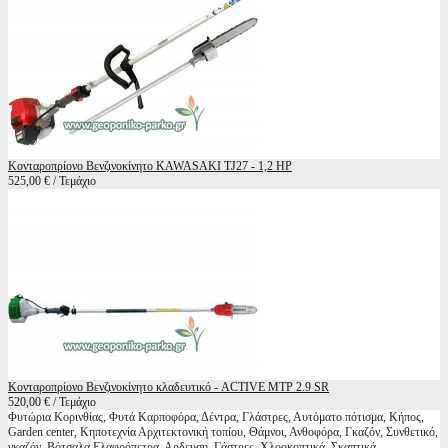
Κονταροπρίονο Βενζινοκίνητο KAWASAKI TJ27 - 1,2 HP
525,00 € / Τεμάχιο
Κονταροπρίονο Βενζινοκίνητο κλαδευτικό - ACTIVE MTP 2.9 SR
520,00 € / Τεμάχιο
Φυτώρια Κορινθίας, Φυτά Καρποφόρα, Δέντρα, Γλάστρες, Αυτόματο πότισμα, Κήπος,
Garden center, Κηποτεχνία Αρχιτεκτονική τοπίου, Θάμνοι, Ανθοφόρα, Γκαζόν, Συνθετικό,
γκαζόν, Βότσαλα,Ελαφρόπετρα, Αρδευση, Γάστρες, Χλοοκοπτικά, Σκαπτικά,