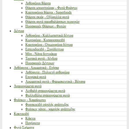
Ανθοφόροι θάμνοι
Θάμνοι μπορντούρας - Φυτά Φράχτες
Καρποφόροι θάμνοι - Superfoods
Θάμνοι σκιάς - Οξύφυλλα φυτά
Θάμνοι φυτά παραθαλάσσιων περιοχών
Προσφορές Θάμνων - Φυτών
Δέντρα
Ανθοφόρα - Καλλωπιστικά δέντρα
Κωνοφόρα - Κυπαρισσοειδή
Καρποφόρα - Οπωροφόρα δέντρα
Εσπεριδοειδή - Ξυνόδεντρα
Μίνι - Νάνα δεντράκια
Τροπικά φυτά - δένδρα
Προσφορές Δέντρων
Ανθόφυτα - Αρωματικά - Ετήσια
Ανθόφυτα - Πολυετή ανθοφόρα
Εποχιακά φυτά
Αρωματικά φυτά - Φαρμακευτικά - Βότανα
Αναρριχώμενα φυτά
Αειθαλή αναρριχώμενα φυτά
Φυλλοβόλα αναρριχώμενα φυτά
Φοίνικες - Χαμαίρωπες
Φοινικοειδή υψηλής ανάπτυξης
Φοίνικες νάνοι - χαμηλής ανάπτυξης
Κακτοειδή
Κάκτοι
Παχύφυτα
Φυτά Σχήματα