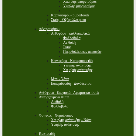
Χαμηλής μπορντούρας
Υψηλής μπορντούρας
Καρποφόροι - Superfoods
Σκιάς - Οξύφυλλα φυτά
Δέντρα κήπου
Ανθοφόρα - καλλωπιστικά
Φυλλοβόλα
Αειθαλή
Σκιάς
Παραθαλάσσιων περιοχών
Κωνοφόρα - Κυπαρισσοειδή
Υψηλής ανάπτυξης
Χαμηλής ανάπτυξης
Μίνι - Νάνα
Εσπεριδοειδή - Ξυνόδεντρα
Ανθόφυτα - Εποχιακά - Αρωματικά Φυτά
Αναρριχώμενα Φυτά
Αειθαλή
Φυλλοβόλα
Φοίνικες - Χαμαίρωπες
Χαμηλής ανάπτυξης - Νάνα
Υψηλής ανάπτυξης
Κακτοειδή