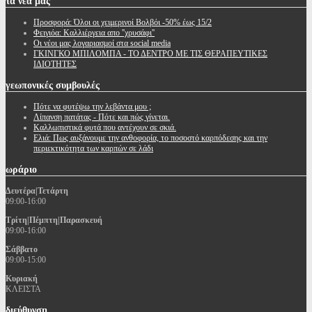
τα
νέα μας
Προσφορά: Όλοι οι χειμερινοί Βολβόι -50% έως 15/2
Φειγιόα: Καλλιέργεια απο ''χρυσάφι''
Oι νέοι μας λογαριασμοί στα social media
ΓΚΙΝΓΚΟ ΜΠΙΛΟΜΠΑ - ΤΟ ΔΕΝΤΡΟ ΜΕ ΤΙΣ ΘΕΡΑΠΕΥΤΙΚΕΣ
ΙΔΙΟΤΗΤΕΣ
γεωπονικές
συμβουλές
Πότε να φυτέψω την λεβάντα μου ;
Λίπανση πατάτας - Πότε και πώς γίνεται.
Καλλωπιστικά φυτά που αντέχουν σε σκιά.
Ελιά: Πως αυξάνουμε την ανθοφορία, το ποσοστό καρπόδεσης και την
περιεκτικότητα των καρπών σε λάδι
ωράριο
Δευτέρα|Τετάρτη
09:00-16:00
Τρίτη|Πέμπτη|Παρασκευή
09:00-16:00
Σάββατο
09:00-15:00
Κυριακή
ΚΛΕΙΣΤΑ
διεύθυνση