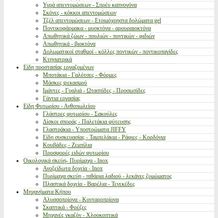
Υγρά απεντομώσεων - Σπρέυ καπνογόνα
Σκόνες - κόκκοι απεντομώσεων
Τζέλ απεντομώσεων - Ετοιμόχρηστα δολώματα gel
Ποντικοφάρμακα - μυοκτόνα - αρουραιοκτόνα
Απωθητικά ζώων - πουλιών - ποντικών - φιδιών
Απωθητικά - βιοκτόνα
Δολωματικοί σταθμοί - κόλλες ποντικών - ποντικοπαγίδες
Κτηνιατρικά
Είδη προστασίας εργαζομένων
Μποτάκια - Γαλότσες - Φόρμες
Μάσκες ψεκασμού
Ιμάντες - Γυαλιά - Ωτασπίδες - Προσωπίδες
Γάντια εργασίας
Είδη Φυτωρίου - Ανθοπωλείου
Γλάστρες φυτωρίου - Σακούλες
Δίσκοι σποράς - Παλετάκια φύτευσης
Γλαστράκια - Υποστρώματα JIFFY
Είδη συσκευασίας - Ταμπελάκια - Ράφιες - Κορδόνια
Κουβάδες - Ζεμπίλια
Προσφορές ειδών φυτωρίου
Οικολογικά σκεύη- Πυρίμαχα - Inox
Ανοξείδωτα δοχεία - Inox
Πυρίμαχα σκεύη - πιθάρια λαδιού - λεκάνες ζυμώματος
Πλαστικά δοχεία - Βαρέλια - Τενεκέδες
Μηχανήματα Κήπου
Αλυσσοπρίονα - Κονταροπρίονα
Σκαπτικά - Φρέζες
Μηχανές γκαζόν - Χλοοκοπτικά