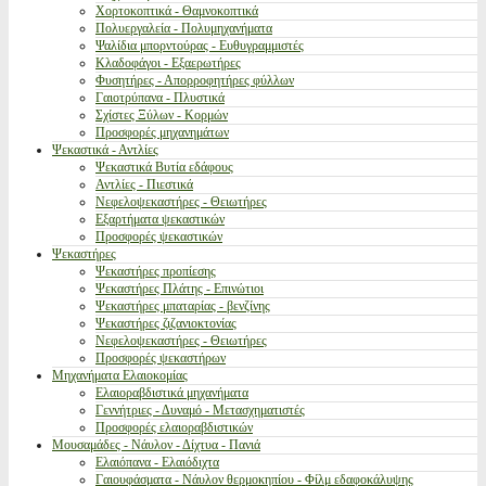
Χορτοκοπτικά - Θαμνοκοπτικά
Πολυεργαλεία - Πολυμηχανήματα
Ψαλίδια μπορντούρας - Ευθυγραμμιστές
Κλαδοφάγοι - Εξαερωτήρες
Φυσητήρες - Απορροφητήρες φύλλων
Γαιοτρύπανα - Πλυστικά
Σχίστες Ξύλων - Κορμών
Προσφορές μηχανημάτων
Ψεκαστικά - Αντλίες
Ψεκαστικά Βυτία εδάφους
Αντλίες - Πιεστικά
Νεφελοψεκαστήρες - Θειωτήρες
Εξαρτήματα ψεκαστικών
Προσφορές ψεκαστικών
Ψεκαστήρες
Ψεκαστήρες προπίεσης
Ψεκαστήρες Πλάτης - Επινώτιοι
Ψεκαστήρες μπαταρίας - βενζίνης
Ψεκαστήρες ζιζανιοκτονίας
Νεφελοψεκαστήρες - Θειωτήρες
Προσφορές ψεκαστήρων
Μηχανήματα Ελαιοκομίας
Ελαιοραβδιστικά μηχανήματα
Γεννήτριες - Δυναμό - Μετασχηματιστές
Προσφορές ελαιοραβδιστικών
Μουσαμάδες - Νάυλον - Δίχτυα - Πανιά
Ελαιόπανα - Ελαιόδιχτα
Γαιουφάσματα - Νάυλον θερμοκηπίου - Φίλμ εδαφοκάλυψης