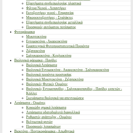
Εξαρτήματα συνδεσμολογίας πλαστικά
Φίλτρα Νερού - Λιπαντήρες
Εκτοξευτήρες νερού - Επιφανείας
Μικροεκτοξευτήρες - Σταλάκτες
Εξαρτήματα συνδεσμολογίας μεταλλικά
Προσφορές αυτόματου ποτίσματος
Φυτοφάρμακα
Μυκητοκτόνα
Εντομοκτόνα - Ακαρεοκτόνα
Ερασιτεχνικά Φυτοπροστατευτικά Προιόντα
Ζιζανιοκτόνα
Σαλιγκαροκτόνα - Κοχλιοκτόνα
Βιολογικά φάρμακα - Παγίδες
Βιολογικά Λιπάσματα
Βιολογικά Εντομοκτόνα - Ακαρεοκτόνα - Σαλιγκαροκτόνα
Βιολογικά προιόντα προστασίας
Βιολογικά Μυκητοκτόνα - Ζιζανιοκτόνα
Βιολογικές Φυτικές Ορμόνες
Βιολογικές Εντομοπαγίδες - Σαλιγκαροπαγίδες - Παγίδες ερπετών -
Κόλλες
Σκευάσματα βιολογικά για απεντομώσεις
Λιπάσματα - Ορμόνες
Κοκκώδη χημικά λιπάσματα
Λιπάσματα υδατοδιαλυτά διαφυλλικά
Ρυθμιστές ανάπτυξης - Ορμόνες
Βελτιωτικά φυτών
Προσφορές λιπασμάτων
Βιοκτόνα - Ποντικοφάρμακα - Απωθητικά