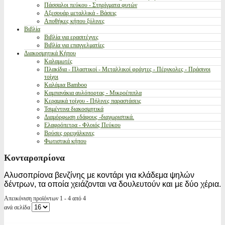
Πάσσαλοι πεύκου - Στηρίγματα φυτών
Αξεσουάρ μεταλλικά - Βάσεις
Αποθήκες κήπου ξύλινες
Βιβλία
Βιβλία για ερασιτέχνες
Βιβλία για επαγγελματίες
Διακοσμητικά Κήπου
Καλαμωτές
Πλακίδια - Πλαστικοί - Μεταλλικοί φράχτες - Πέργκολες - Πράσινοι
τοίχοι
Καλάμια Bamboo
Καμπανάκια αυλόπορτας - Μικροέπιπλα
Κεραμικά τοίχου - Πήλινες παραστάσεις
Τσιμέντινα διακοσμητικά
Διαμόρφωση εδάφους -διαχωριστικά.
Ελαφρόπετρα - Φλοιός Πεύκου
Βρύσες ορειχάλκινες
Φωτιστικά κήπου
Κονταροπρίονα
Αλυσοπρίονα βενζίνης με κοντάρι για κλάδεμα ψηλών
δέντρων, τα οποία χειάζονται να δουλευτούν και με δύο χέρια.
Απεικόνιση προϊόντων 1 - 4 από 4
ανά σελίδα