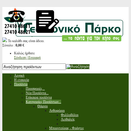
Το καλάθι σας είναι άδειο.
Σύνολο :
0,00 €
Καλώς ήρθατε
Σύνδεση | Εγγραφή
Αρχική
Η εταιρεία
Προϊόντα
Προσφορές...
Νέα Προϊόντα...
Επίκαιρα προϊόντα
Κατηγορίες Προϊόντων...
Θάμνοι
Ανθοφόροι
Φυλλοβόλοι
Αειθαλείς
Μπορντούρας - Φράχτες