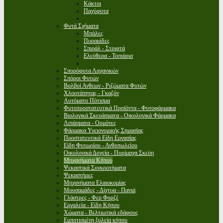
Κάκτοι
Παχύφυτα
Φυτά Σχήματα
Μπάλες
Πυραμίδες
Σπιράλ - Στριφτά
Ελεύθερα - Τοπιάρια
Σπορόφυτα Λαχανικών
Σπόροι Φυτών
Βολβοί Ανθεων - Ριζώματα Φυτών
Χλοοτάπητας - Γκαζόν
Αυτόματο Πότισμα
Φυτοπροστατευτικά Προϊόντα - Φυτοφάρμακα
Βιολογικά Σκευάσματα - Οικολογικά Φάρμακα
Λιπάσματα - Ορμόνες
Φάρμακα Υγειονομικής Σημασίας
Προστατευτικά Είδη Εργασίας
Είδη Φυτωρίου - Ανθοπωλείου
Οικολογικά Δοχεία - Πυρίμαχα Σκεύη
Μηχανήματα Κήπου
Ψεκαστικά Συγκροτήματα
Ψεκαστήρες
Μηχανήματα Ελαιοκομίας
Μουσαμάδες - Δίχτυα - Πανιά
Γλάστρες - Φερ Φορζέ
Εργαλεία - Είδη Κήπου
Χώματα - Βελτιωτικά εδάφους
Εμποτισμένη ξυλεία κήπου