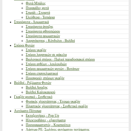
Φυτά Μπάλες
Πυραμίδες φυτά
Σπιράλ - Στριφτά
Ελεύθερα - Τοπιάρια
Σπορόφυτα - Αρωματικά
Σπορόφυτα άνοιξης
Σπορόφυτα φθινοπώρου
Σπορόφυτα αρωματικών
Λαχανόκηπος - Κόνδυλοι - Βολβοί
Σπόροι Φυτών
Σπόροι γκαζόν
Σπόροι λαχανικών σε φάκελα
Βιολογικοί σπόροι - Παλιοί παραδοσιακοί σπόροι
Σπόροι ανθέων - λουλουδιών
Σπόροι αρωματικών φυτών - Βοτάνων
Σπόροι επαγγελματικοί
Προσφορές σπόρων γκαζόν
Βολβοί - Ριζώματα Φυτών
Βολβοί Ανοιξης
Βολβοί Καλοκαιριού
Γκαζόν φυσικό - Συνθετικό
Φυσικός χλοοτάπητας - Έτοιμο γκαζόν
Πλαστικός χλοοτάπητας - Συνθετικό γκαζόν
Αυτόματο Πότισμα
Εκτοξευτήρες - Pop Up
Ηλεκτροβάνες - εξαρτήματα
Προγραμματιστές - Κομπιούτερ
Λάστιχα PE- Σωλήνες αυτόματου ποτίσματος