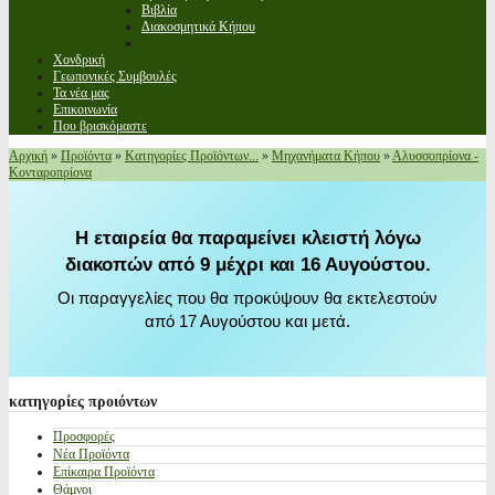
Βιβλία
Διακοσμητικά Κήπου
Χονδρική
Γεωπονικές Συμβουλές
Τα νέα μας
Επικοινωνία
Που βρισκόμαστε
Αρχική
»
Προϊόντα
»
Κατηγορίες Προϊόντων...
»
Μηχανήματα Κήπου
»
Αλυσσοπρίονα -
Κονταροπρίονα
Η εταιρεία θα παραμείνει κλειστή λόγω
διακοπών από 9 μέχρι και 16 Αυγούστου.
Οι παραγγελίες που θα προκύψουν θα εκτελεστούν
από 17 Αυγούστου και μετά.
κατηγορίες
προιόντων
Προσφορές
Νέα Προϊόντα
Επίκαιρα Προϊόντα
Θάμνοι