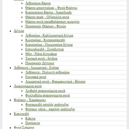
Ανθοφόροι θάμνοι
Θάμνοι μπορντούρας - Φυτά Φράχτες
Καρποφόροι θάμνοι - Superfoods
Θάμνοι σκιάς - Οξύφυλλα φυτά
Θάμνοι φυτά παραθαλάσσιων περιοχών
Προσφορές Θάμνων - Φυτών
Δέντρα
Ανθοφόρα - Καλλωπιστικά δέντρα
Κωνοφόρα - Κυπαρισσοειδή
Καρποφόρα - Οπωροφόρα δέντρα
Εσπεριδοειδή - Ξυνόδεντρα
Μίνι - Νάνα δεντράκια
Τροπικά φυτά - δένδρα
Προσφορές Δέντρων
Ανθόφυτα - Αρωματικά - Ετήσια
Ανθόφυτα - Πολυετή ανθοφόρα
Εποχιακά φυτά
Αρωματικά φυτά - Φαρμακευτικά - Βότανα
Αναρριχώμενα φυτά
Αειθαλή αναρριχώμενα φυτά
Φυλλοβόλα αναρριχώμενα φυτά
Φοίνικες - Χαμαίρωπες
Φοινικοειδή υψηλής ανάπτυξης
Φοίνικες νάνοι - χαμηλής ανάπτυξης
Κακτοειδή
Κάκτοι
Παχύφυτα
Φυτά Σχήματα