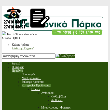
Το καλάθι σας είναι άδειο.
Σύνολο :
0,00 €
Καλώς ήρθατε
Σύνδεση | Εγγραφή
Αρχική
Η εταιρεία
Προϊόντα
Προσφορές...
Νέα Προϊόντα...
Επίκαιρα προϊόντα
Κατηγορίες Προϊόντων...
Θάμνοι
Ανθοφόροι
Φυλλοβόλοι
Αειθαλείς
Μπορντούρας - Φράχτες