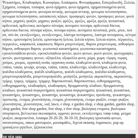
Ψεκαστήρες, Κλαδοφάγοι, Κωνοφόρα, Λιπάσματα, Φυτοφάρμακα, Εσπεριδοειδή, Ξυλεία,
Σχήματα, τοπιάρια, τοπιαρια, φυτά σχήματα, φυτα σχηματα, σχηματοποιημένα φυτά,
σχηματοποιημενα φυτα, φυτώρια αττικής, φυτωρια αττικης, φυτωρια πελοπονησσου,
φυτωρια πελοπονησσου, κατασκευές κήπων, προσφορές φυτών, προσφορες φυτων, φυτά
κήπου, μηχανές γκαζόν, μηχανες γκαζον, φρέζες, φρεζες, φρέζα, φρεζα, ψεκαστικά,
αρδευτικά, αρδευτικα, αυτόματο πότισμα, αυτοματο ποτισμα, αρδευτικά δίκτυα,
αρδευτικα δικτυα, πότισμα κήπου, ποτισμα κηπου, αυτόματα ποτιστικά, μπέκ, μπεκ, ποπ
απ, πόπ άπ, εκτοξευτήρες, εκτοξευτηρες, λάστιχα ποτίσματος, λαστιχα ποτισματος, κέντρα
κήπου, εμποτισμένη ξυλεία, εμποτισμενη ξυλεια, ξυλεία κήπου, ξυλεια κηπου, πέργκολες,
περγκολες, καφασωτά, καφασωτα, θάμνοι μπορντούρας, θαμνοι μπορντουρας, ανθοφόροι
θάμνοι, ανθοφοροι θαμνοι, γεωπονικά καταστήματα, γεωπονικα καταστηματα,
εγκυκλοπαίδεια φυτών, εγκυκλοπαιδεια φυτών, φωτο φυτων, φωτό φυτών, φωτογραφίες
φυτών, φωτογραφιες φυτων, οξύφυλλα, οξυφυλλα φυτα, χώμα, χωμα, τύρφη, τυρφη,
χούμος, χουμος, οργανική ουσία, οργανικη ουσια, κλαδεμένα φυτά, κλαδεμενα φυτα,
τσάπα, τσαπα, φτυάρι, φτυαρι, τσάπα, τσαπα, κλαδευτήρι, κλαδευτήρια, κλαδευτηρι,
ψαλίδια κλαδέματος, ψαλίδι κλαδέματος, ψαλιδι κλαδεματος, ψαλιδια κλαδεματος,
μπορντουροψάλιδα, μπορντουροψαλιδο, μεσηνέζα, μεσηνεζα, ακροκόπτης, ακροκόπτης,
τρίμερ, τριμερ, τρίμμερ, τριμμερ, θαμνοκοπτικό, θαμνοκοπτικο, ευθυγραμμιστης,
ευθυγραμμιστής, κλαδοφάγος, κλαδοφαγος, θρυμματιστής κλαδιών, θρυμματιστης
κλαδιων, ψεκαστικά συγκροτήματα, ψεκαστικα συγκροτηματα, ψεκαστικά, ψεκαστικα,
ψεκαστήρες, ψεκαστηρες, ψεκαστήρι, ψεκαστηρι, ψεκαστήρες προπίεσης, ψεκαστηρες
προπιεσης, έτοιμος χλοοτάπητας, ετοιμος χλοοταπητας, έτοιμο γκαζόν, ετοιμο γκαζον,
χλοοτάπητας, χλοοταπητας, sod, lawn, e shop, e garden shop, e shop garden, garden shop,
shop garden, free shop garden, free shop, e free shop, βιολογικη ντοματα, βιολογικα
σπορόφυτα, βελτιωτικα σκευασματα, ορμονες φυτων, εκτοξευτηρες τσαφ-τσαφ, μειγμα
γκαζον, ακαρεοκτόνα, λιπασμα 20-20-20, 30-10-10, βιολογικη προστασία φυτων,
πατατοσπορος, σακοι μανιταριών, μουσαμάδες, διχτυά σκίασης λαχανικών, pop-up
γραναζωτα γηπέδων, ζιζανιοκτόνα
τα
νέα μας