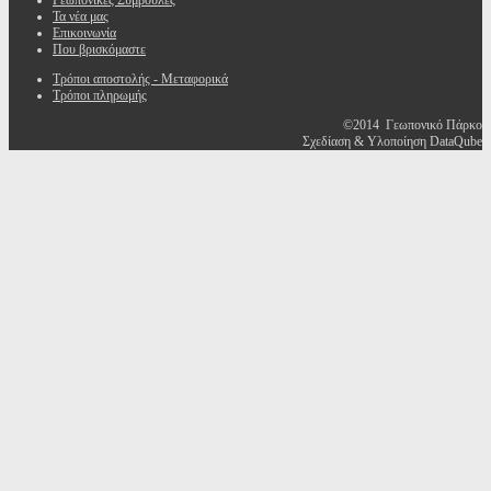
Γεωπονικές Συμβουλές
Τα νέα μας
Επικοινωνία
Που βρισκόμαστε
Τρόποι αποστολής - Μεταφορικά
Τρόποι πληρωμής
©2014 Γεωπονικό Πάρκο
Σχεδίαση & Υλοποίηση DataQube