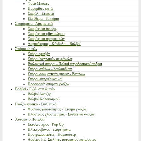
Φυτά Μπάλες
Πυραμίδες φυτά
Σπιράλ - Στριφτά
Ελεύθερα - Τοπιάρια
Σπορόφυτα - Αρωματικά
Σπορόφυτα άνοιξης
Σπορόφυτα φθινοπώρου
Σπορόφυτα αρωματικών
Λαχανόκηπος - Κόνδυλοι - Βολβοί
Σπόροι Φυτών
Σπόροι γκαζόν
Σπόροι λαχανικών σε φάκελα
Βιολογικοί σπόροι - Παλιοί παραδοσιακοί σπόροι
Σπόροι ανθέων - λουλουδιών
Σπόροι αρωματικών φυτών - Βοτάνων
Σπόροι επαγγελματικοί
Προσφορές σπόρων γκαζόν
Βολβοί - Ριζώματα Φυτών
Βολβοί Ανοιξης
Βολβοί Καλοκαιριού
Γκαζόν φυσικό - Συνθετικό
Φυσικός χλοοτάπητας - Έτοιμο γκαζόν
Πλαστικός χλοοτάπητας - Συνθετικό γκαζόν
Αυτόματο Πότισμα
Εκτοξευτήρες - Pop Up
Ηλεκτροβάνες - εξαρτήματα
Προγραμματιστές - Κομπιούτερ
Λάστιχα PE- Σωλήνες αυτόματου ποτίσματος