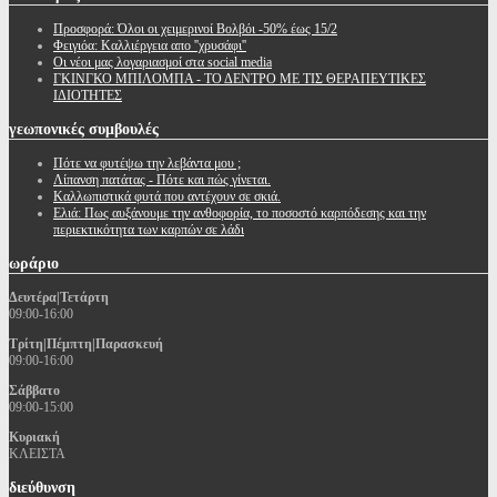
Προσφορά: Όλοι οι χειμερινοί Βολβόι -50% έως 15/2
Φειγιόα: Καλλιέργεια απο ''χρυσάφι''
Oι νέοι μας λογαριασμοί στα social media
ΓΚΙΝΓΚΟ ΜΠΙΛΟΜΠΑ - ΤΟ ΔΕΝΤΡΟ ΜΕ ΤΙΣ ΘΕΡΑΠΕΥΤΙΚΕΣ
ΙΔΙΟΤΗΤΕΣ
γεωπονικές
συμβουλές
Πότε να φυτέψω την λεβάντα μου ;
Λίπανση πατάτας - Πότε και πώς γίνεται.
Καλλωπιστικά φυτά που αντέχουν σε σκιά.
Ελιά: Πως αυξάνουμε την ανθοφορία, το ποσοστό καρπόδεσης και την
περιεκτικότητα των καρπών σε λάδι
ωράριο
Δευτέρα|Τετάρτη
09:00-16:00
Τρίτη|Πέμπτη|Παρασκευή
09:00-16:00
Σάββατο
09:00-15:00
Κυριακή
ΚΛΕΙΣΤΑ
διεύθυνση