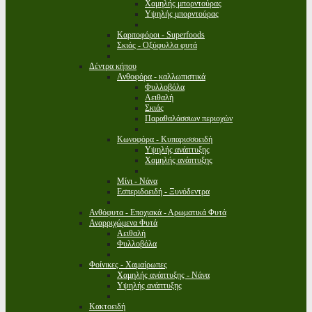
Χαμηλής μπορντούρας
Υψηλής μπορντούρας
Καρποφόροι - Superfoods
Σκιάς - Οξύφυλλα φυτά
Δέντρα κήπου
Ανθοφόρα - καλλωπιστικά
Φυλλοβόλα
Αειθαλή
Σκιάς
Παραθαλάσσιων περιοχών
Κωνοφόρα - Κυπαρισσοειδή
Υψηλής ανάπτυξης
Χαμηλής ανάπτυξης
Μίνι - Νάνα
Εσπεριδοειδή - Ξυνόδεντρα
Ανθόφυτα - Εποχιακά - Αρωματικά Φυτά
Αναρριχώμενα Φυτά
Αειθαλή
Φυλλοβόλα
Φοίνικες - Χαμαίρωπες
Χαμηλής ανάπτυξης - Νάνα
Υψηλής ανάπτυξης
Κακτοειδή