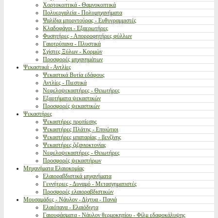
Χορτοκοπτικά - Θαμνοκοπτικά
Πολυεργαλεία - Πολυμηχανήματα
Ψαλίδια μπορντούρας - Ευθυγραμμιστές
Κλαδοφάγοι - Εξαερωτήρες
Φυσητήρες - Απορροφητήρες φύλλων
Γαιοτρύπανα - Πλυστικά
Σχίστες Ξύλων - Κορμών
Προσφορές μηχανημάτων
Ψεκαστικά - Αντλίες
Ψεκαστικά Βυτία εδάφους
Αντλίες - Πιεστικά
Νεφελοψεκαστήρες - Θειωτήρες
Εξαρτήματα ψεκαστικών
Προσφορές ψεκαστικών
Ψεκαστήρες
Ψεκαστήρες προπίεσης
Ψεκαστήρες Πλάτης - Επινώτιοι
Ψεκαστήρες μπαταρίας - βενζίνης
Ψεκαστήρες ζιζανιοκτονίας
Νεφελοψεκαστήρες - Θειωτήρες
Προσφορές ψεκαστήρων
Μηχανήματα Ελαιοκομίας
Ελαιοραβδιστικά μηχανήματα
Γεννήτριες - Δυναμό - Μετασχηματιστές
Προσφορές ελαιοραβδιστικών
Μουσαμάδες - Νάυλον - Δίχτυα - Πανιά
Ελαιόπανα - Ελαιόδιχτα
Γαιουφάσματα - Νάυλον θερμοκηπίου - Φίλμ εδαφοκάλυψης