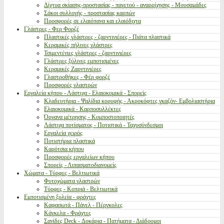
Δίχτυα σκίασης-προστασίας - παγετού - αναρρίχησης - Μουσαμάδες
Σάκοι συλλογής - προστασίας καρπών
Προσφορές σε ελαιόπανα και ελαιόδιχτα
Γλάστρες - Φερ Φορζέ
Πλαστικές γλάστρες - ζαρντινιέρες - Πιάτα πλαστικά
Κεραμικές πήλινες γλάστρες
Τσιμεντένιες γλάστρες - ζαρντινιέρες
Γλάστρες ξύλινες εμποτισμένες
Κεραμικές Ζαρντινιέρες
Γλαστροθήκες - Φέρ φορζέ
Προσφορές γλαστρών
Εργαλεία κήπου - Λάστιχα - Ελαιοκομικά - Σπορείς
Κλαδευτήρια - Ψαλίδια κορυφής - Ακροκόφτες γκαζόν- Εμβολιαστήρια
Ελαιοκομικά - Καρποσυλλέκτες
Όργανα μέτρησης - Κομποστοποιητές
Λάστιχα ποτίσματος - Ποτιστικά - Ταχυσύνδεσμοι
Εργαλεία χειρός
Ποτιστήρια πλαστικά
Καρότσια κήπου
Προσφορές εργαλείων κήπου
Σπορείς - Λιπασματοδιανομείς
Χώματα - Τύρφες - Βελτιωτικά
Φυτοχώματα γλαστρών
Τύρφες - Κοπριά - Βελτιωτικά
Εμποτισμένη ξυλεία - φράχτες
Καφασωτά - Πάνελ - Πέργκολες
Κάγκελα - Φράχτες
Σανίδες Deck - Δοκάρια - Πατήματα - Διάδρομοι