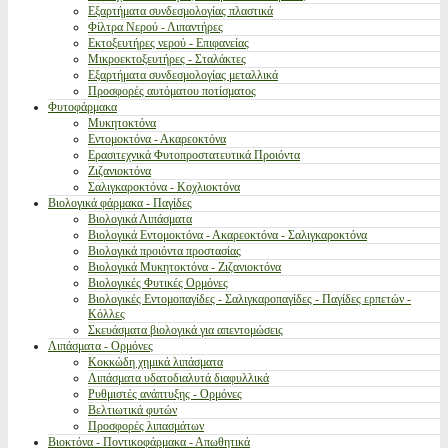
Εξαρτήματα συνδεσμολογίας πλαστικά
Φίλτρα Νερού - Λιπαντήρες
Εκτοξευτήρες νερού - Επιφανείας
Μικροεκτοξευτήρες - Σταλάκτες
Εξαρτήματα συνδεσμολογίας μεταλλικά
Προσφορές αυτόματου ποτίσματος
Φυτοφάρμακα
Μυκητοκτόνα
Εντομοκτόνα - Ακαρεοκτόνα
Ερασιτεχνικά Φυτοπροστατευτικά Προιόντα
Ζιζανιοκτόνα
Σαλιγκαροκτόνα - Κοχλιοκτόνα
Βιολογικά φάρμακα - Παγίδες
Βιολογικά Λιπάσματα
Βιολογικά Εντομοκτόνα - Ακαρεοκτόνα - Σαλιγκαροκτόνα
Βιολογικά προιόντα προστασίας
Βιολογικά Μυκητοκτόνα - Ζιζανιοκτόνα
Βιολογικές Φυτικές Ορμόνες
Βιολογικές Εντομοπαγίδες - Σαλιγκαροπαγίδες - Παγίδες ερπετών -
Κόλλες
Σκευάσματα βιολογικά για απεντομώσεις
Λιπάσματα - Ορμόνες
Κοκκώδη χημικά λιπάσματα
Λιπάσματα υδατοδιαλυτά διαφυλλικά
Ρυθμιστές ανάπτυξης - Ορμόνες
Βελτιωτικά φυτών
Προσφορές λιπασμάτων
Βιοκτόνα - Ποντικοφάρμακα - Απωθητικά