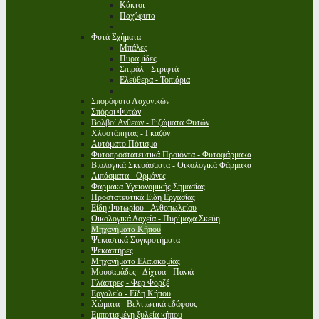
Κάκτοι
Παχύφυτα
Φυτά Σχήματα
Μπάλες
Πυραμίδες
Σπιράλ - Στριφτά
Ελεύθερα - Τοπιάρια
Σπορόφυτα Λαχανικών
Σπόροι Φυτών
Βολβοί Ανθεων - Ριζώματα Φυτών
Χλοοτάπητας - Γκαζόν
Αυτόματο Πότισμα
Φυτοπροστατευτικά Προϊόντα - Φυτοφάρμακα
Βιολογικά Σκευάσματα - Οικολογικά Φάρμακα
Λιπάσματα - Ορμόνες
Φάρμακα Υγειονομικής Σημασίας
Προστατευτικά Είδη Εργασίας
Είδη Φυτωρίου - Ανθοπωλείου
Οικολογικά Δοχεία - Πυρίμαχα Σκεύη
Μηχανήματα Κήπου
Ψεκαστικά Συγκροτήματα
Ψεκαστήρες
Μηχανήματα Ελαιοκομίας
Μουσαμάδες - Δίχτυα - Πανιά
Γλάστρες - Φερ Φορζέ
Εργαλεία - Είδη Κήπου
Χώματα - Βελτιωτικά εδάφους
Εμποτισμένη ξυλεία κήπου