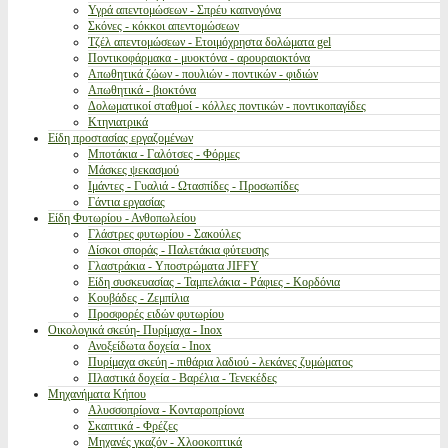
Υγρά απεντομώσεων - Σπρέυ καπνογόνα
Σκόνες - κόκκοι απεντομώσεων
Τζέλ απεντομώσεων - Ετοιμόχρηστα δολώματα gel
Ποντικοφάρμακα - μυοκτόνα - αρουραιοκτόνα
Απωθητικά ζώων - πουλιών - ποντικών - φιδιών
Απωθητικά - βιοκτόνα
Δολωματικοί σταθμοί - κόλλες ποντικών - ποντικοπαγίδες
Κτηνιατρικά
Είδη προστασίας εργαζομένων
Μποτάκια - Γαλότσες - Φόρμες
Μάσκες ψεκασμού
Ιμάντες - Γυαλιά - Ωτασπίδες - Προσωπίδες
Γάντια εργασίας
Είδη Φυτωρίου - Ανθοπωλείου
Γλάστρες φυτωρίου - Σακούλες
Δίσκοι σποράς - Παλετάκια φύτευσης
Γλαστράκια - Υποστρώματα JIFFY
Είδη συσκευασίας - Ταμπελάκια - Ράφιες - Κορδόνια
Κουβάδες - Ζεμπίλια
Προσφορές ειδών φυτωρίου
Οικολογικά σκεύη- Πυρίμαχα - Inox
Ανοξείδωτα δοχεία - Inox
Πυρίμαχα σκεύη - πιθάρια λαδιού - λεκάνες ζυμώματος
Πλαστικά δοχεία - Βαρέλια - Τενεκέδες
Μηχανήματα Κήπου
Αλυσσοπρίονα - Κονταροπρίονα
Σκαπτικά - Φρέζες
Μηχανές γκαζόν - Χλοοκοπτικά