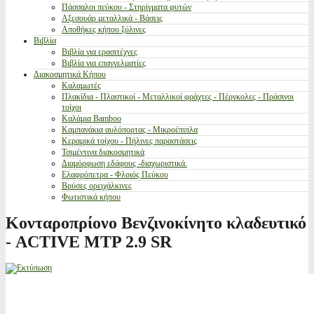
Πάσσαλοι πεύκου - Στηρίγματα φυτών
Αξεσουάρ μεταλλικά - Βάσεις
Αποθήκες κήπου ξύλινες
Βιβλία
Βιβλία για ερασιτέχνες
Βιβλία για επαγγελματίες
Διακοσμητικά Κήπου
Καλαμωτές
Πλακίδια - Πλαστικοί - Μεταλλικοί φράχτες - Πέργκολες - Πράσινοι
τοίχοι
Καλάμια Bamboo
Καμπανάκια αυλόπορτας - Μικροέπιπλα
Κεραμικά τοίχου - Πήλινες παραστάσεις
Τσιμέντινα διακοσμητικά
Διαμόρφωση εδάφους -διαχωριστικά.
Ελαφρόπετρα - Φλοιός Πεύκου
Βρύσες ορειχάλκινες
Φωτιστικά κήπου
Κονταροπρίονο Βενζινοκίνητο κλαδευτικό
- ACTIVE MTP 2.9 SR