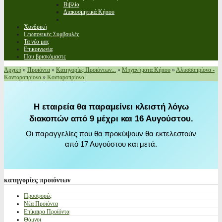
Βιβλία
Διακοσμητικά Κήπου
Χονδρική
Γεωπονικές Συμβουλές
Τα νέα μας
Επικοινωνία
Που βρισκόμαστε
Αρχική
»
Προϊόντα
»
Κατηγορίες Προϊόντων...
»
Μηχανήματα Κήπου
»
Αλυσσοπρίονα -
Κονταροπρίονα
»
Κονταροπρίονα
Η εταιρεία θα παραμείνει κλειστή λόγω
διακοπών από 9 μέχρι και 16 Αυγούστου.
Οι παραγγελίες που θα προκύψουν θα εκτελεστούν
από 17 Αυγούστου και μετά.
κατηγορίες
προιόντων
Προσφορές
Νέα Προϊόντα
Επίκαιρα Προϊόντα
Θάμνοι