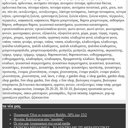
αρδευτικά, αρδευτικα, αυτόματο πότισμα, αυτοματο ποτισμα, αρδευτικά δίκτυα,
αρδευτικα δικτυα, πότισμα κήπου, ποτισμα κηπου, αυτόματα ποτιστικά, μπέκ, μπεκ, ποπ
απ, πόπ άπ, εκτοξευτήρες, εκτοξευτηρες, λάστιχα ποτίσματος, λαστιχα ποτισματος, κέντρα
κήπου, εμποτισμένη ξυλεία, εμποτισμενη ξυλεια, ξυλεία κήπου, ξυλεια κηπου, πέργκολες,
περγκολες, καφασωτά, καφασωτα, θάμνοι μπορντούρας, θαμνοι μπορντουρας, ανθοφόροι
θάμνοι, ανθοφοροι θαμνοι, γεωπονικά καταστήματα, γεωπονικα καταστηματα,
εγκυκλοπαίδεια φυτών, εγκυκλοπαιδεια φυτών, φωτο φυτων, φωτό φυτών, φωτογραφίες
φυτών, φωτογραφιες φυτων, οξύφυλλα, οξυφυλλα φυτα, χώμα, χωμα, τύρφη, τυρφη,
χούμος, χουμος, οργανική ουσία, οργανικη ουσια, κλαδεμένα φυτά, κλαδεμενα φυτα,
τσάπα, τσαπα, φτυάρι, φτυαρι, τσάπα, τσαπα, κλαδευτήρι, κλαδευτήρια, κλαδευτηρι,
ψαλίδια κλαδέματος, ψαλίδι κλαδέματος, ψαλιδι κλαδεματος, ψαλιδια κλαδεματος,
μπορντουροψάλιδα, μπορντουροψαλιδο, μεσηνέζα, μεσηνεζα, ακροκόπτης, ακροκόπτης,
τρίμερ, τριμερ, τρίμμερ, τριμμερ, θαμνοκοπτικό, θαμνοκοπτικο, ευθυγραμμιστης,
ευθυγραμμιστής, κλαδοφάγος, κλαδοφαγος, θρυμματιστής κλαδιών, θρυμματιστης
κλαδιων, ψεκαστικά συγκροτήματα, ψεκαστικα συγκροτηματα, ψεκαστικά, ψεκαστικα,
ψεκαστήρες, ψεκαστηρες, ψεκαστήρι, ψεκαστηρι, ψεκαστήρες προπίεσης, ψεκαστηρες
προπιεσης, έτοιμος χλοοτάπητας, ετοιμος χλοοταπητας, έτοιμο γκαζόν, ετοιμο γκαζον,
χλοοτάπητας, χλοοταπητας, sod, lawn, e shop, e garden shop, e shop garden, garden shop,
shop garden, free shop garden, free shop, e free shop, βιολογικη ντοματα, βιολογικα
σπορόφυτα, βελτιωτικα σκευασματα, ορμονες φυτων, εκτοξευτηρες τσαφ-τσαφ, μειγμα
γκαζον, ακαρεοκτόνα, λιπασμα 20-20-20, 30-10-10, βιολογικη προστασία φυτων,
πατατοσπορος, σακοι μανιταριών, μουσαμάδες, διχτυά σκίασης λαχανικών, pop-up
γραναζωτα γηπέδων, ζιζανιοκτόνα
τα
νέα μας
Προσφορά: Όλοι οι χειμερινοί Βολβόι -50% έως 15/2
Φειγιόα: Καλλιέργεια απο ''χρυσάφι''
Oι νέοι μας λογαριασμοί στα social media
ΓΚΙΝΓΚΟ ΜΠΙΛΟΜΠΑ - ΤΟ ΔΕΝΤΡΟ ΜΕ ΤΙΣ ΘΕΡΑΠΕΥΤΙΚΕΣ