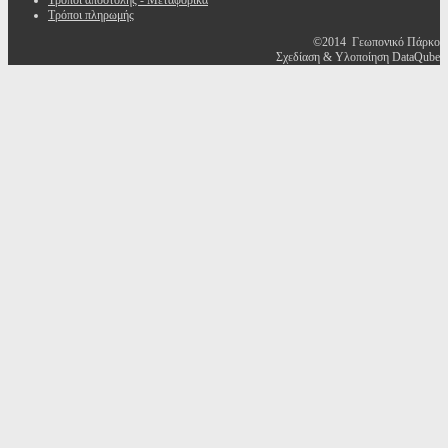
Τρόποι αποστολής - Μεταφορικά
Τρόποι πληρωμής
©2014 Γεωπονικό Πάρκο
Σχεδίαση & Υλοποίηση DataQube