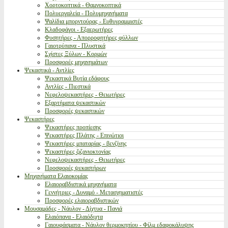
Χορτοκοπτικά - Θαμνοκοπτικά
Πολυεργαλεία - Πολυμηχανήματα
Ψαλίδια μπορντούρας - Ευθυγραμμιστές
Κλαδοφάγοι - Εξαερωτήρες
Φυσητήρες - Απορροφητήρες φύλλων
Γαιοτρύπανα - Πλυστικά
Σχίστες Ξύλων - Κορμών
Προσφορές μηχανημάτων
Ψεκαστικά - Αντλίες
Ψεκαστικά Βυτία εδάφους
Αντλίες - Πιεστικά
Νεφελοψεκαστήρες - Θειωτήρες
Εξαρτήματα ψεκαστικών
Προσφορές ψεκαστικών
Ψεκαστήρες
Ψεκαστήρες προπίεσης
Ψεκαστήρες Πλάτης - Επινώτιοι
Ψεκαστήρες μπαταρίας - βενζίνης
Ψεκαστήρες ζιζανιοκτονίας
Νεφελοψεκαστήρες - Θειωτήρες
Προσφορές ψεκαστήρων
Μηχανήματα Ελαιοκομίας
Ελαιοραβδιστικά μηχανήματα
Γεννήτριες - Δυναμό - Μετασχηματιστές
Προσφορές ελαιοραβδιστικών
Μουσαμάδες - Νάυλον - Δίχτυα - Πανιά
Ελαιόπανα - Ελαιόδιχτα
Γαιουφάσματα - Νάυλον θερμοκηπίου - Φίλμ εδαφοκάλυψης