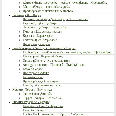
Δίχτυα σκίασης-προστασίας - παγετού - αναρρίχησης - Μουσαμάδες
Σάκοι συλλογής - προστασίας καρπών
Προσφορές σε ελαιόπανα και ελαιόδιχτα
Γλάστρες - Φερ Φορζέ
Πλαστικές γλάστρες - ζαρντινιέρες - Πιάτα πλαστικά
Κεραμικές πήλινες γλάστρες
Τσιμεντένιες γλάστρες - ζαρντινιέρες
Γλάστρες ξύλινες εμποτισμένες
Κεραμικές Ζαρντινιέρες
Γλαστροθήκες - Φέρ φορζέ
Προσφορές γλαστρών
Εργαλεία κήπου - Λάστιχα - Ελαιοκομικά - Σπορείς
Κλαδευτήρια - Ψαλίδια κορυφής - Ακροκόφτες γκαζόν- Εμβολιαστήρια
Ελαιοκομικά - Καρποσυλλέκτες
Όργανα μέτρησης - Κομποστοποιητές
Λάστιχα ποτίσματος - Ποτιστικά - Ταχυσύνδεσμοι
Εργαλεία χειρός
Ποτιστήρια πλαστικά
Καρότσια κήπου
Προσφορές εργαλείων κήπου
Σπορείς - Λιπασματοδιανομείς
Χώματα - Τύρφες - Βελτιωτικά
Φυτοχώματα γλαστρών
Τύρφες - Κοπριά - Βελτιωτικά
Εμποτισμένη ξυλεία - φράχτες
Καφασωτά - Πάνελ - Πέργκολες
Κάγκελα - Φράχτες
Σανίδες Deck - Δοκάρια - Πατήματα - Διάδρομοι