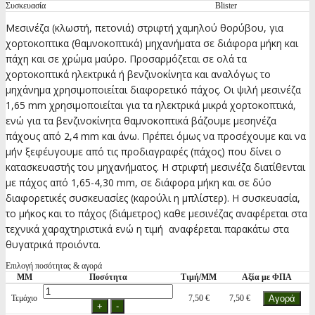
Συσκευασία
Blister
Μεσινέζα (κλωστή, πετονιά) στριφτή χαμηλού θορύβου, για
χορτοκοπτικα (θαμνοκοπτικά) μηχανήματα σε διάφορα μήκη και
πάχη και σε χρώμα μαύρο. Προσαρμόζεται σε ολά τα
χορτοκοπτικά ηλεκτρικά ή βενζινοκίνητα και αναλόγως το
μηχάνημα χρησιμοποιείται διαφορετικό πάχος. Οι ψιλή μεσινέζα
1,65 mm χρησιμοποιείται για τα ηλεκτρικά μικρά χορτοκοπτικά,
ενώ για τα βενζινοκίνητα θαμνοκοπτικά βάζουμε μεσηνέζα
πάχους από 2,4 mm και άνω. Πρέπει όμως να προσέχουμε και να
μήν ξεφέυγουμε από τις προδιαγραφές (πάχος) που δίνει ο
κατασκευαστής του μηχανήματος. Η στριφτή μεσινέζα διατίθενται
με πάχος από 1,65-4,30 mm, σε διάφορα μήκη και σε δύο
διαφορετικές συσκευασίες (καρούλι η μπλίστερ). H συσκευασία,
το μήκος και το πάχος (διάμετρος) καθε μεσινέζας αναφέρεται στα
τεχνικά χαραχτηριστικά ενώ η τιμή αναφέρεται παρακάτω στα
θυγατρικά προιόντα.
Επιλογή ποσότητας & αγορά
ΜΜ
Ποσότητα
Τιμή/ΜΜ
Αξία με ΦΠΑ
Τεμάχιο
7,50 €
7,50 €