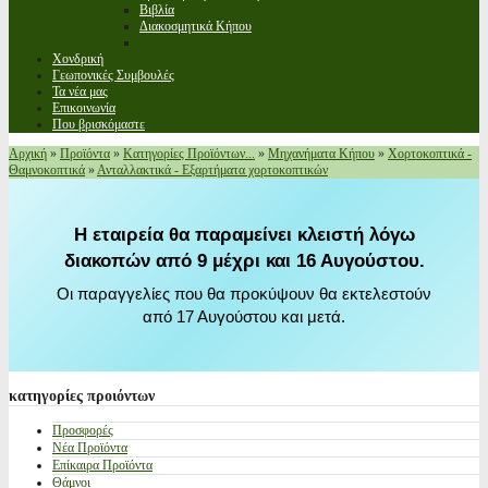
Βιβλία
Διακοσμητικά Κήπου
Χονδρική
Γεωπονικές Συμβουλές
Τα νέα μας
Επικοινωνία
Που βρισκόμαστε
Αρχική
»
Προϊόντα
»
Κατηγορίες Προϊόντων...
»
Μηχανήματα Κήπου
»
Χορτοκοπτικά -
Θαμνοκοπτικά
»
Ανταλλακτικά - Εξαρτήματα χορτοκοπτικών
Η εταιρεία θα παραμείνει κλειστή λόγω
διακοπών από 9 μέχρι και 16 Αυγούστου.
Οι παραγγελίες που θα προκύψουν θα εκτελεστούν
από 17 Αυγούστου και μετά.
κατηγορίες
προιόντων
Προσφορές
Νέα Προϊόντα
Επίκαιρα Προϊόντα
Θάμνοι