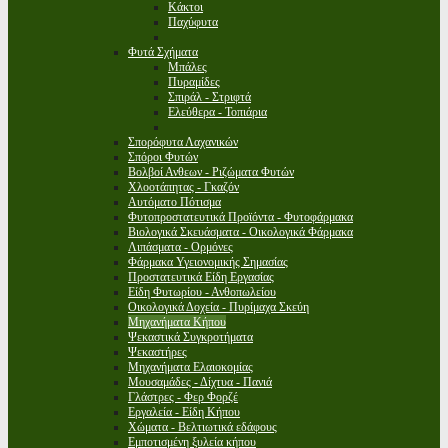
Κάκτοι
Παχύφυτα
Φυτά Σχήματα
Μπάλες
Πυραμίδες
Σπιράλ - Στριφτά
Ελεύθερα - Τοπιάρια
Σπορόφυτα Λαχανικών
Σπόροι Φυτών
Βολβοί Ανθεων - Ριζώματα Φυτών
Χλοοτάπητας - Γκαζόν
Αυτόματο Πότισμα
Φυτοπροστατευτικά Προϊόντα - Φυτοφάρμακα
Βιολογικά Σκευάσματα - Οικολογικά Φάρμακα
Λιπάσματα - Ορμόνες
Φάρμακα Υγειονομικής Σημασίας
Προστατευτικά Είδη Εργασίας
Είδη Φυτωρίου - Ανθοπωλείου
Οικολογικά Δοχεία - Πυρίμαχα Σκεύη
Μηχανήματα Κήπου
Ψεκαστικά Συγκροτήματα
Ψεκαστήρες
Μηχανήματα Ελαιοκομίας
Μουσαμάδες - Δίχτυα - Πανιά
Γλάστρες - Φερ Φορζέ
Εργαλεία - Είδη Κήπου
Χώματα - Βελτιωτικά εδάφους
Εμποτισμένη ξυλεία κήπου