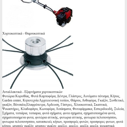
Χορτοκοπτικά - Θαμνοκοπτικά
Ανταλλακτικά - Εξαρτήματα χορτοκοπτικών
Φυτώρια Κορινθίας, Φυτά Καρποφόρα, Δέντρα, Γλάστρες, Αυτόματο πότισμα, Κήπος,
Garden center, Κηποτεχνία Αρχιτεκτονική τοπίου, Θάμνοι, Ανθοφόρα, Γκαζόν, Συνθετικό,
γκαζόν, Βότσαλα,Ελαφρόπετρα, Αρδευση, Γάστρες, Χλοοκοπτικά, Σκαπτικά,
Ψεκαστήρες, Κλαδοφάγοι, Κωνοφόρα, Λιπάσματα, Φυτοφάρμακα, Εσπεριδοειδή, Ξυλεία,
Σχήματα, τοπιάρια, τοπιαρια, φυτά σχήματα, φυτα σχηματα, σχηματοποιημένα φυτά,
σχηματοποιημενα φυτα, φυτώρια αττικής, φυτωρια αττικης, φυτωρια πελοπονησσου,
φυτωρια πελοπονησσου, κατασκευές κήπων, προσφορές φυτών, προσφορες φυτων, φυτά
κήπου, μηχανές γκαζόν, μηχανες γκαζον, φρέζες, φρεζες, φρέζα, φρεζα, ψεκαστικά,