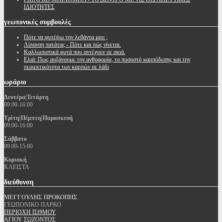
ΙΔΙΟΤΗΤΕΣ
γεωπονικές
συμβουλές
Πότε να φυτέψω την λεβάντα μου ;
Λίπανση πατάτας - Πότε και πώς γίνεται.
Καλλωπιστικά φυτά που αντέχουν σε σκιά.
Ελιά: Πως αυξάνουμε την ανθοφορία, το ποσοστό καρπόδεσης και την
περιεκτικότητα των καρπών σε λάδι
ωράριο
Δευτέρα|Τετάρτη
09:00-16:00
Τρίτη|Πέμπτη|Παρασκευή
09:00-16:00
Σάββατο
09:00-15:00
Κυριακή
ΚΛΕΙΣΤΑ
διεύθυνση
ΜΕΓΓΟΥΛΗΣ ΠΡΟΚΟΠΗΣ
ΓΕΩΠΟΝΙΚΟ ΠΑΡΚΟ
ΠΕΡΙΟΧΗ ΙΣΘΜΟΥ
ΑΓΙΟΥ ΣΩΖΟΝΤΟΣ