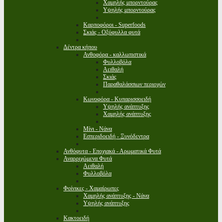
Χαμηλής μπορντούρας
Υψηλής μπορντούρας
Καρποφόροι - Superfoods
Σκιάς - Οξύφυλλα φυτά
Δέντρα κήπου
Ανθοφόρα - καλλωπιστικά
Φυλλοβόλα
Αειθαλή
Σκιάς
Παραθαλάσσιων περιοχών
Κωνοφόρα - Κυπαρισσοειδή
Υψηλής ανάπτυξης
Χαμηλής ανάπτυξης
Μίνι - Νάνα
Εσπεριδοειδή - Ξυνόδεντρα
Ανθόφυτα - Εποχιακά - Αρωματικά Φυτά
Αναρριχώμενα Φυτά
Αειθαλή
Φυλλοβόλα
Φοίνικες - Χαμαίρωπες
Χαμηλής ανάπτυξης - Νάνα
Υψηλής ανάπτυξης
Κακτοειδή