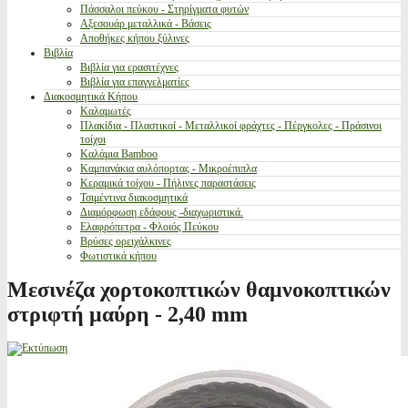
Πάσσαλοι πεύκου - Στηρίγματα φυτών
Αξεσουάρ μεταλλικά - Βάσεις
Αποθήκες κήπου ξύλινες
Βιβλία
Βιβλία για ερασιτέχνες
Βιβλία για επαγγελματίες
Διακοσμητικά Κήπου
Καλαμωτές
Πλακίδια - Πλαστικοί - Μεταλλικοί φράχτες - Πέργκολες - Πράσινοι
τοίχοι
Καλάμια Bamboo
Καμπανάκια αυλόπορτας - Μικροέπιπλα
Κεραμικά τοίχου - Πήλινες παραστάσεις
Τσιμέντινα διακοσμητικά
Διαμόρφωση εδάφους -διαχωριστικά.
Ελαφρόπετρα - Φλοιός Πεύκου
Βρύσες ορειχάλκινες
Φωτιστικά κήπου
Μεσινέζα χορτοκοπτικών θαμνοκοπτικών
στριφτή μαύρη - 2,40 mm