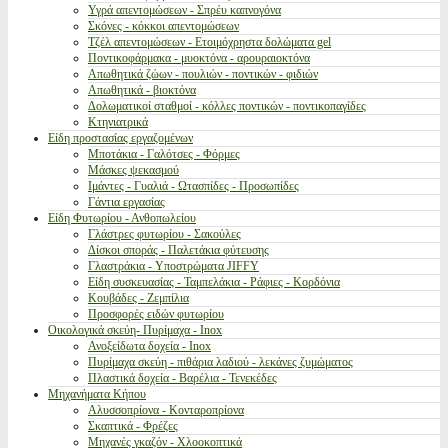
Υγρά απεντομώσεων - Σπρέυ καπνογόνα
Σκόνες - κόκκοι απεντομώσεων
Τζέλ απεντομώσεων - Ετοιμόχρηστα δολώματα gel
Ποντικοφάρμακα - μυοκτόνα - αρουραιοκτόνα
Απωθητικά ζώων - πουλιών - ποντικών - φιδιών
Απωθητικά - βιοκτόνα
Δολωματικοί σταθμοί - κόλλες ποντικών - ποντικοπαγίδες
Κτηνιατρικά
Είδη προστασίας εργαζομένων
Μποτάκια - Γαλότσες - Φόρμες
Μάσκες ψεκασμού
Ιμάντες - Γυαλιά - Ωτασπίδες - Προσωπίδες
Γάντια εργασίας
Είδη Φυτωρίου - Ανθοπωλείου
Γλάστρες φυτωρίου - Σακούλες
Δίσκοι σποράς - Παλετάκια φύτευσης
Γλαστράκια - Υποστρώματα JIFFY
Είδη συσκευασίας - Ταμπελάκια - Ράφιες - Κορδόνια
Κουβάδες - Ζεμπίλια
Προσφορές ειδών φυτωρίου
Οικολογικά σκεύη- Πυρίμαχα - Inox
Ανοξείδωτα δοχεία - Inox
Πυρίμαχα σκεύη - πιθάρια λαδιού - λεκάνες ζυμώματος
Πλαστικά δοχεία - Βαρέλια - Τενεκέδες
Μηχανήματα Κήπου
Αλυσσοπρίονα - Κονταροπρίονα
Σκαπτικά - Φρέζες
Μηχανές γκαζόν - Χλοοκοπτικά