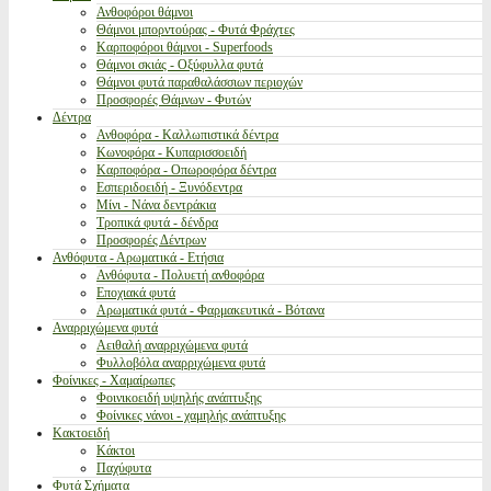
Ανθοφόροι θάμνοι
Θάμνοι μπορντούρας - Φυτά Φράχτες
Καρποφόροι θάμνοι - Superfoods
Θάμνοι σκιάς - Οξύφυλλα φυτά
Θάμνοι φυτά παραθαλάσσιων περιοχών
Προσφορές Θάμνων - Φυτών
Δέντρα
Ανθοφόρα - Καλλωπιστικά δέντρα
Κωνοφόρα - Κυπαρισσοειδή
Καρποφόρα - Οπωροφόρα δέντρα
Εσπεριδοειδή - Ξυνόδεντρα
Μίνι - Νάνα δεντράκια
Τροπικά φυτά - δένδρα
Προσφορές Δέντρων
Ανθόφυτα - Αρωματικά - Ετήσια
Ανθόφυτα - Πολυετή ανθοφόρα
Εποχιακά φυτά
Αρωματικά φυτά - Φαρμακευτικά - Βότανα
Αναρριχώμενα φυτά
Αειθαλή αναρριχώμενα φυτά
Φυλλοβόλα αναρριχώμενα φυτά
Φοίνικες - Χαμαίρωπες
Φοινικοειδή υψηλής ανάπτυξης
Φοίνικες νάνοι - χαμηλής ανάπτυξης
Κακτοειδή
Κάκτοι
Παχύφυτα
Φυτά Σχήματα