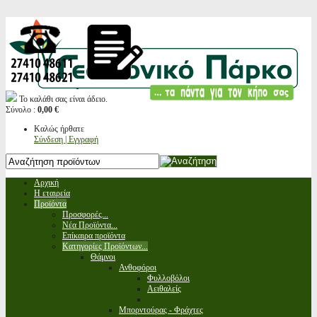
Το καλάθι σας είναι άδειο.
Σύνολο :
0,00 €
Καλώς ήρθατε
Σύνδεση | Εγγραφή
Αρχική
Η εταιρεία
Προϊόντα
Προσφορές...
Νέα Προϊόντα...
Επίκαιρα προϊόντα
Κατηγορίες Προϊόντων...
Θάμνοι
Ανθοφόροι
Φυλλοβόλοι
Αειθαλείς
Μπορντούρας - Φράχτες