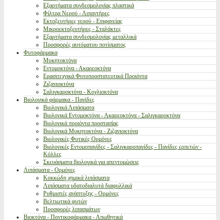
Εξαρτήματα συνδεσμολογίας πλαστικά
Φίλτρα Νερού - Λιπαντήρες
Εκτοξευτήρες νερού - Επιφανείας
Μικροεκτοξευτήρες - Σταλάκτες
Εξαρτήματα συνδεσμολογίας μεταλλικά
Προσφορές αυτόματου ποτίσματος
Φυτοφάρμακα
Μυκητοκτόνα
Εντομοκτόνα - Ακαρεοκτόνα
Ερασιτεχνικά Φυτοπροστατευτικά Προιόντα
Ζιζανιοκτόνα
Σαλιγκαροκτόνα - Κοχλιοκτόνα
Βιολογικά φάρμακα - Παγίδες
Βιολογικά Λιπάσματα
Βιολογικά Εντομοκτόνα - Ακαρεοκτόνα - Σαλιγκαροκτόνα
Βιολογικά προιόντα προστασίας
Βιολογικά Μυκητοκτόνα - Ζιζανιοκτόνα
Βιολογικές Φυτικές Ορμόνες
Βιολογικές Εντομοπαγίδες - Σαλιγκαροπαγίδες - Παγίδες ερπετών -
Κόλλες
Σκευάσματα βιολογικά για απεντομώσεις
Λιπάσματα - Ορμόνες
Κοκκώδη χημικά λιπάσματα
Λιπάσματα υδατοδιαλυτά διαφυλλικά
Ρυθμιστές ανάπτυξης - Ορμόνες
Βελτιωτικά φυτών
Προσφορές λιπασμάτων
Βιοκτόνα - Ποντικοφάρμακα - Απωθητικά