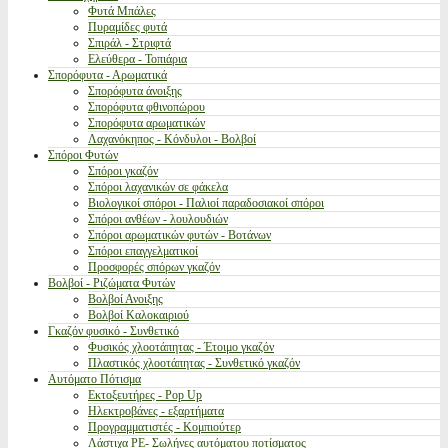
Φυτά Μπάλες
Πυραμίδες φυτά
Σπιράλ - Στριφτά
Ελεύθερα - Τοπιάρια
Σπορόφυτα - Αρωματικά
Σπορόφυτα άνοιξης
Σπορόφυτα φθινοπώρου
Σπορόφυτα αρωματικών
Λαχανόκηπος - Κόνδυλοι - Βολβοί
Σπόροι Φυτών
Σπόροι γκαζόν
Σπόροι λαχανικών σε φάκελα
Βιολογικοί σπόροι - Παλιοί παραδοσιακοί σπόροι
Σπόροι ανθέων - λουλουδιών
Σπόροι αρωματικών φυτών - Βοτάνων
Σπόροι επαγγελματικοί
Προσφορές σπόρων γκαζόν
Βολβοί - Ριζώματα Φυτών
Βολβοί Ανοιξης
Βολβοί Καλοκαιριού
Γκαζόν φυσικό - Συνθετικό
Φυσικός χλοοτάπητας - Έτοιμο γκαζόν
Πλαστικός χλοοτάπητας - Συνθετικό γκαζόν
Αυτόματο Πότισμα
Εκτοξευτήρες - Pop Up
Ηλεκτροβάνες - εξαρτήματα
Προγραμματιστές - Κομπιούτερ
Λάστιχα PE- Σωλήνες αυτόματου ποτίσματος