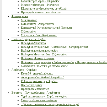
Εκτοξευτήρες νερού - Επιφανείας
Μικροεκτοξευτήρες - Σταλάκτες
Εξαρτήματα συνδεσμολογίας μεταλλικά
Προσφορές αυτόματου ποτίσματος
Φυτοφάρμακα
Μυκητοκτόνα
Εντομοκτόνα - Ακαρεοκτόνα
Ερασιτεχνικά Φυτοπροστατευτικά Προιόντα
Ζιζανιοκτόνα
Σαλιγκαροκτόνα - Κοχλιοκτόνα
Βιολογικά φάρμακα - Παγίδες
Βιολογικά Λιπάσματα
Βιολογικά Εντομοκτόνα - Ακαρεοκτόνα - Σαλιγκαροκτόνα
Βιολογικά προιόντα προστασίας
Βιολογικά Μυκητοκτόνα - Ζιζανιοκτόνα
Βιολογικές Φυτικές Ορμόνες
Βιολογικές Εντομοπαγίδες - Σαλιγκαροπαγίδες - Παγίδες ερπετών - Κόλλε
Σκευάσματα βιολογικά για απεντομώσεις
Λιπάσματα - Ορμόνες
Κοκκώδη χημικά λιπάσματα
Λιπάσματα υδατοδιαλυτά διαφυλλικά
Ρυθμιστές ανάπτυξης - Ορμόνες
Βελτιωτικά φυτών
Προσφορές λιπασμάτων
Βιοκτόνα - Ποντικοφάρμακα - Απωθητικά
Υγρά απεντομώσεων - Σπρέυ καπνογόνα
Σκόνες - κόκκοι απεντομώσεων
Τζέλ απεντομώσεων - Ετοιμόχρηστα δολώματα gel