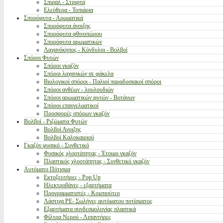
Σπιράλ - Στριφτά
Ελεύθερα - Τοπιάρια
Σπορόφυτα - Αρωματικά
Σπορόφυτα άνοιξης
Σπορόφυτα φθινοπώρου
Σπορόφυτα αρωματικών
Λαχανόκηπος - Κόνδυλοι - Βολβοί
Σπόροι Φυτών
Σπόροι γκαζόν
Σπόροι λαχανικών σε φάκελα
Βιολογικοί σπόροι - Παλιοί παραδοσιακοί σπόροι
Σπόροι ανθέων - λουλουδιών
Σπόροι αρωματικών φυτών - Βοτάνων
Σπόροι επαγγελματικοί
Προσφορές σπόρων γκαζόν
Βολβοί - Ριζώματα Φυτών
Βολβοί Ανοιξης
Βολβοί Καλοκαιριού
Γκαζόν φυσικό - Συνθετικό
Φυσικός χλοοτάπητας - Έτοιμο γκαζόν
Πλαστικός χλοοτάπητας - Συνθετικό γκαζόν
Αυτόματο Πότισμα
Εκτοξευτήρες - Pop Up
Ηλεκτροβάνες - εξαρτήματα
Προγραμματιστές - Κομπιούτερ
Λάστιχα PE- Σωλήνες αυτόματου ποτίσματος
Εξαρτήματα συνδεσμολογίας πλαστικά
Φίλτρα Νερού - Λιπαντήρες