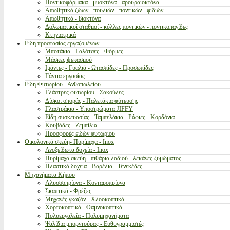
Ποντικοφάρμακα - μυοκτόνα - αρουραιοκτόνα
Απωθητικά ζώων - πουλιών - ποντικών - φιδιών
Απωθητικά - βιοκτόνα
Δολωματικοί σταθμοί - κόλλες ποντικών - ποντικοπαγίδες
Κτηνιατρικά
Είδη προστασίας εργαζομένων
Μποτάκια - Γαλότσες - Φόρμες
Μάσκες ψεκασμού
Ιμάντες - Γυαλιά - Ωτασπίδες - Προσωπίδες
Γάντια εργασίας
Είδη Φυτωρίου - Ανθοπωλείου
Γλάστρες φυτωρίου - Σακούλες
Δίσκοι σποράς - Παλετάκια φύτευσης
Γλαστράκια - Υποστρώματα JIFFY
Είδη συσκευασίας - Ταμπελάκια - Ράφιες - Κορδόνια
Κουβάδες - Ζεμπίλια
Προσφορές ειδών φυτωρίου
Οικολογικά σκεύη- Πυρίμαχα - Inox
Ανοξείδωτα δοχεία - Inox
Πυρίμαχα σκεύη - πιθάρια λαδιού - λεκάνες ζυμώματος
Πλαστικά δοχεία - Βαρέλια - Τενεκέδες
Μηχανήματα Κήπου
Αλυσσοπρίονα - Κονταροπρίονα
Σκαπτικά - Φρέζες
Μηχανές γκαζόν - Χλοοκοπτικά
Χορτοκοπτικά - Θαμνοκοπτικά
Πολυεργαλεία - Πολυμηχανήματα
Ψαλίδια μπορντούρας - Ευθυγραμμιστές