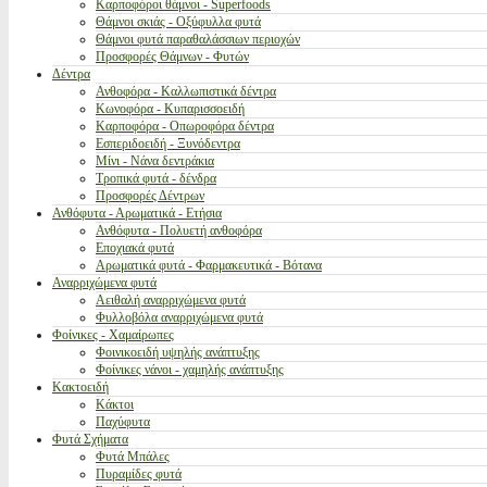
Καρποφόροι θάμνοι - Superfoods
Θάμνοι σκιάς - Οξύφυλλα φυτά
Θάμνοι φυτά παραθαλάσσιων περιοχών
Προσφορές Θάμνων - Φυτών
Δέντρα
Ανθοφόρα - Καλλωπιστικά δέντρα
Κωνοφόρα - Κυπαρισσοειδή
Καρποφόρα - Οπωροφόρα δέντρα
Εσπεριδοειδή - Ξυνόδεντρα
Μίνι - Νάνα δεντράκια
Τροπικά φυτά - δένδρα
Προσφορές Δέντρων
Ανθόφυτα - Αρωματικά - Ετήσια
Ανθόφυτα - Πολυετή ανθοφόρα
Εποχιακά φυτά
Αρωματικά φυτά - Φαρμακευτικά - Βότανα
Αναρριχώμενα φυτά
Αειθαλή αναρριχώμενα φυτά
Φυλλοβόλα αναρριχώμενα φυτά
Φοίνικες - Χαμαίρωπες
Φοινικοειδή υψηλής ανάπτυξης
Φοίνικες νάνοι - χαμηλής ανάπτυξης
Κακτοειδή
Κάκτοι
Παχύφυτα
Φυτά Σχήματα
Φυτά Μπάλες
Πυραμίδες φυτά