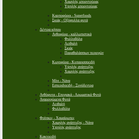
Χαμηλής μπορντούρας
Υψηλής μπορντούρας
Καρποφόροι - Superfoods
Σκιάς - Οξύφυλλα φυτά
Δέντρα κήπου
Ανθοφόρα - καλλωπιστικά
Φυλλοβόλα
Αειθαλή
Σκιάς
Παραθαλάσσιων περιοχών
Κωνοφόρα - Κυπαρισσοειδή
Υψηλής ανάπτυξης
Χαμηλής ανάπτυξης
Μίνι - Νάνα
Εσπεριδοειδή - Ξυνόδεντρα
Ανθόφυτα - Εποχιακά - Αρωματικά Φυτά
Αναρριχώμενα Φυτά
Αειθαλή
Φυλλοβόλα
Φοίνικες - Χαμαίρωπες
Χαμηλής ανάπτυξης - Νάνα
Υψηλής ανάπτυξης
Κακτοειδή