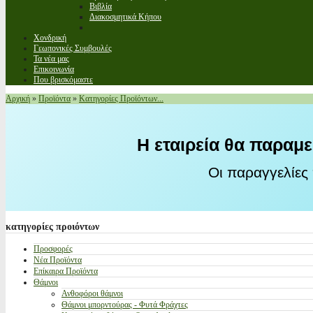
Βιβλία
Διακοσμητικά Κήπου
Χονδρική
Γεωπονικές Συμβουλές
Τα νέα μας
Επικοινωνία
Που βρισκόμαστε
Αρχική
»
Προϊόντα
»
Κατηγορίες Προϊόντων...
Η εταιρεία θα παραμε
Οι παραγγελίες
κατηγορίες
προιόντων
Προσφορές
Νέα Προϊόντα
Επίκαιρα Προϊόντα
Θάμνοι
Ανθοφόροι θάμνοι
Θάμνοι μπορντούρας - Φυτά Φράχτες