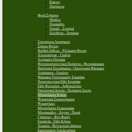
Κάκτοι
Παχύφυτα
Φυτά Σχήματα
Μπάλες
Πυραμίδες
Σπιράλ - Στριφτά
Ελεύθερα - Τοπιάρια
Σπορόφυτα Λαχανικών
Σπόροι Φυτών
Βολβοί Ανθεων - Ριζώματα Φυτών
Χλοοτάπητας - Γκαζόν
Αυτόματο Πότισμα
Φυτοπροστατευτικά Προϊόντα - Φυτοφάρμακα
Βιολογικά Σκευάσματα - Οικολογικά Φάρμακα
Λιπάσματα - Ορμόνες
Φάρμακα Υγειονομικής Σημασίας
Προστατευτικά Είδη Εργασίας
Είδη Φυτωρίου - Ανθοπωλείου
Οικολογικά Δοχεία - Πυρίμαχα Σκεύη
Μηχανήματα Κήπου
Ψεκαστικά Συγκροτήματα
Ψεκαστήρες
Μηχανήματα Ελαιοκομίας
Μουσαμάδες - Δίχτυα - Πανιά
Γλάστρες - Φερ Φορζέ
Εργαλεία - Είδη Κήπου
Χώματα - Βελτιωτικά εδάφους
Εμποτισμένη ξυλεία κήπου