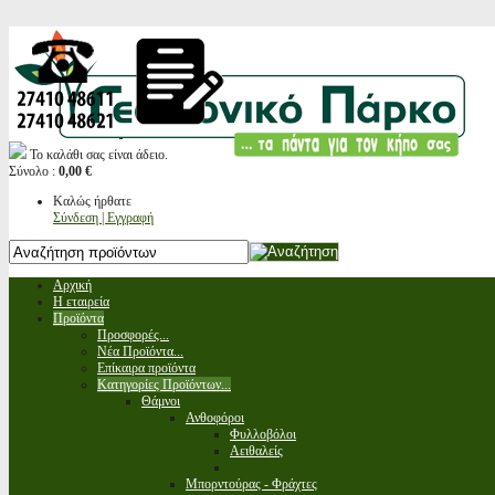
Το καλάθι σας είναι άδειο.
Σύνολο :
0,00 €
Καλώς ήρθατε
Σύνδεση | Εγγραφή
Αρχική
Η εταιρεία
Προϊόντα
Προσφορές...
Νέα Προϊόντα...
Επίκαιρα προϊόντα
Κατηγορίες Προϊόντων...
Θάμνοι
Ανθοφόροι
Φυλλοβόλοι
Αειθαλείς
Μπορντούρας - Φράχτες