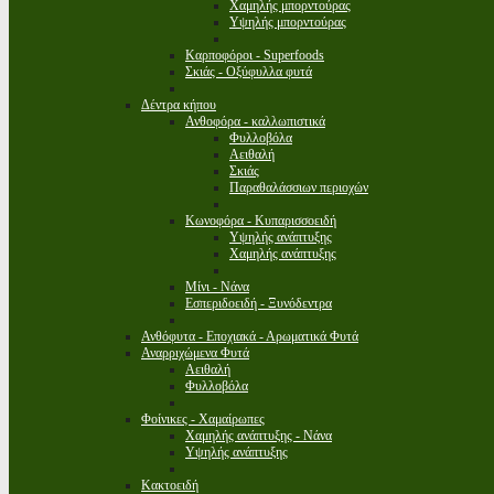
Χαμηλής μπορντούρας
Υψηλής μπορντούρας
Καρποφόροι - Superfoods
Σκιάς - Οξύφυλλα φυτά
Δέντρα κήπου
Ανθοφόρα - καλλωπιστικά
Φυλλοβόλα
Αειθαλή
Σκιάς
Παραθαλάσσιων περιοχών
Κωνοφόρα - Κυπαρισσοειδή
Υψηλής ανάπτυξης
Χαμηλής ανάπτυξης
Μίνι - Νάνα
Εσπεριδοειδή - Ξυνόδεντρα
Ανθόφυτα - Εποχιακά - Αρωματικά Φυτά
Αναρριχώμενα Φυτά
Αειθαλή
Φυλλοβόλα
Φοίνικες - Χαμαίρωπες
Χαμηλής ανάπτυξης - Νάνα
Υψηλής ανάπτυξης
Κακτοειδή