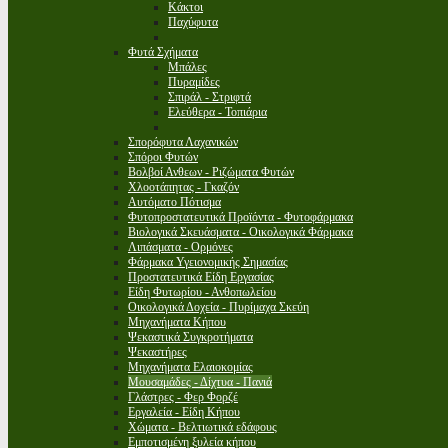
Κάκτοι
Παχύφυτα
Φυτά Σχήματα
Μπάλες
Πυραμίδες
Σπιράλ - Στριφτά
Ελεύθερα - Τοπιάρια
Σπορόφυτα Λαχανικών
Σπόροι Φυτών
Βολβοί Ανθεων - Ριζώματα Φυτών
Χλοοτάπητας - Γκαζόν
Αυτόματο Πότισμα
Φυτοπροστατευτικά Προϊόντα - Φυτοφάρμακα
Βιολογικά Σκευάσματα - Οικολογικά Φάρμακα
Λιπάσματα - Ορμόνες
Φάρμακα Υγειονομικής Σημασίας
Προστατευτικά Είδη Εργασίας
Είδη Φυτωρίου - Ανθοπωλείου
Οικολογικά Δοχεία - Πυρίμαχα Σκεύη
Μηχανήματα Κήπου
Ψεκαστικά Συγκροτήματα
Ψεκαστήρες
Μηχανήματα Ελαιοκομίας
Μουσαμάδες - Δίχτυα - Πανιά
Γλάστρες - Φερ Φορζέ
Εργαλεία - Είδη Κήπου
Χώματα - Βελτιωτικά εδάφους
Εμποτισμένη ξυλεία κήπου