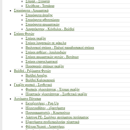
Σπιράλ - Στριφτά
Ελεύθερα - Τοπιάρια
Σπορόφυτα - Αρωματικά
Σπορόφυτα άνοιξης
Σπορόφυτα φθινοπώρου
Σπορόφυτα αρωματικών
Λαχανόκηπος - Κόνδυλοι - Βολβοί
Σπόροι Φυτών
Σπόροι γκαζόν
Σπόροι λαχανικών σε φάκελα
Βιολογικοί σπόροι - Παλιοί παραδοσιακοί σπόροι
Σπόροι ανθέων - λουλουδιών
Σπόροι αρωματικών φυτών - Βοτάνων
Σπόροι επαγγελματικοί
Προσφορές σπόρων γκαζόν
Βολβοί - Ριζώματα Φυτών
Βολβοί Ανοιξης
Βολβοί Καλοκαιριού
Γκαζόν φυσικό - Συνθετικό
Φυσικός χλοοτάπητας - Έτοιμο γκαζόν
Πλαστικός χλοοτάπητας - Συνθετικό γκαζόν
Αυτόματο Πότισμα
Εκτοξευτήρες - Pop Up
Ηλεκτροβάνες - εξαρτήματα
Προγραμματιστές - Κομπιούτερ
Λάστιχα PE- Σωλήνες αυτόματου ποτίσματος
Εξαρτήματα συνδεσμολογίας πλαστικά
Φίλτρα Νερού - Λιπαντήρες