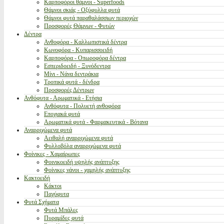
Καρποφόροι θάμνοι - Superfoods
Θάμνοι σκιάς - Οξύφυλλα φυτά
Θάμνοι φυτά παραθαλάσσιων περιοχών
Προσφορές Θάμνων - Φυτών
Δέντρα
Ανθοφόρα - Καλλωπιστικά δέντρα
Κωνοφόρα - Κυπαρισσοειδή
Καρποφόρα - Οπωροφόρα δέντρα
Εσπεριδοειδή - Ξυνόδεντρα
Μίνι - Νάνα δεντράκια
Τροπικά φυτά - δένδρα
Προσφορές Δέντρων
Ανθόφυτα - Αρωματικά - Ετήσια
Ανθόφυτα - Πολυετή ανθοφόρα
Εποχιακά φυτά
Αρωματικά φυτά - Φαρμακευτικά - Βότανα
Αναρριχώμενα φυτά
Αειθαλή αναρριχώμενα φυτά
Φυλλοβόλα αναρριχώμενα φυτά
Φοίνικες - Χαμαίρωπες
Φοινικοειδή υψηλής ανάπτυξης
Φοίνικες νάνοι - χαμηλής ανάπτυξης
Κακτοειδή
Κάκτοι
Παχύφυτα
Φυτά Σχήματα
Φυτά Μπάλες
Πυραμίδες φυτά