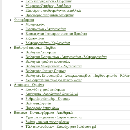
Εκτοξευτήρες νερού - Επιφανείας
Μικροεκτοξευτήρες - Σταλάκτες
Εξαρτήματα συνδεσμολογίας μεταλλικά
Προσφορές αυτόματου ποτίσματος
Φυτοφάρμακα
Μυκητοκτόνα
Εντομοκτόνα - Ακαρεοκτόνα
Ερασιτεχνικά Φυτοπροστατευτικά Προιόντα
Ζιζανιοκτόνα
Σαλιγκαροκτόνα - Κοχλιοκτόνα
Βιολογικά φάρμακα - Παγίδες
Βιολογικά Λιπάσματα
Βιολογικά Εντομοκτόνα - Ακαρεοκτόνα - Σαλιγκαροκτόνα
Βιολογικά προιόντα προστασίας
Βιολογικά Μυκητοκτόνα - Ζιζανιοκτόνα
Βιολογικές Φυτικές Ορμόνες
Βιολογικές Εντομοπαγίδες - Σαλιγκαροπαγίδες - Παγίδες ερπετών - Κόλλε
Σκευάσματα βιολογικά για απεντομώσεις
Λιπάσματα - Ορμόνες
Κοκκώδη χημικά λιπάσματα
Λιπάσματα υδατοδιαλυτά διαφυλλικά
Ρυθμιστές ανάπτυξης - Ορμόνες
Βελτιωτικά φυτών
Προσφορές λιπασμάτων
Βιοκτόνα - Ποντικοφάρμακα - Απωθητικά
Υγρά απεντομώσεων - Σπρέυ καπνογόνα
Σκόνες - κόκκοι απεντομώσεων
Τζέλ απεντομώσεων - Ετοιμόχρηστα δολώματα gel