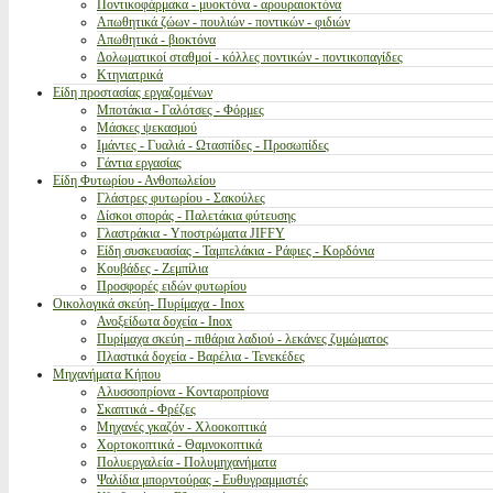
Ποντικοφάρμακα - μυοκτόνα - αρουραιοκτόνα
Απωθητικά ζώων - πουλιών - ποντικών - φιδιών
Απωθητικά - βιοκτόνα
Δολωματικοί σταθμοί - κόλλες ποντικών - ποντικοπαγίδες
Κτηνιατρικά
Είδη προστασίας εργαζομένων
Μποτάκια - Γαλότσες - Φόρμες
Μάσκες ψεκασμού
Ιμάντες - Γυαλιά - Ωτασπίδες - Προσωπίδες
Γάντια εργασίας
Είδη Φυτωρίου - Ανθοπωλείου
Γλάστρες φυτωρίου - Σακούλες
Δίσκοι σποράς - Παλετάκια φύτευσης
Γλαστράκια - Υποστρώματα JIFFY
Είδη συσκευασίας - Ταμπελάκια - Ράφιες - Κορδόνια
Κουβάδες - Ζεμπίλια
Προσφορές ειδών φυτωρίου
Οικολογικά σκεύη- Πυρίμαχα - Inox
Ανοξείδωτα δοχεία - Inox
Πυρίμαχα σκεύη - πιθάρια λαδιού - λεκάνες ζυμώματος
Πλαστικά δοχεία - Βαρέλια - Τενεκέδες
Μηχανήματα Κήπου
Αλυσσοπρίονα - Κονταροπρίονα
Σκαπτικά - Φρέζες
Μηχανές γκαζόν - Χλοοκοπτικά
Χορτοκοπτικά - Θαμνοκοπτικά
Πολυεργαλεία - Πολυμηχανήματα
Ψαλίδια μπορντούρας - Ευθυγραμμιστές