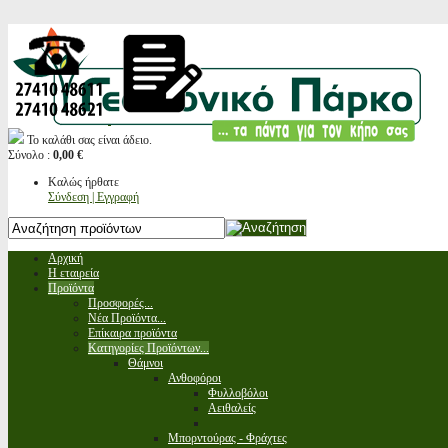
Το καλάθι σας είναι άδειο.
Σύνολο :
0,00 €
Καλώς ήρθατε
Σύνδεση | Εγγραφή
Αρχική
Η εταιρεία
Προϊόντα
Προσφορές...
Νέα Προϊόντα...
Επίκαιρα προϊόντα
Κατηγορίες Προϊόντων...
Θάμνοι
Ανθοφόροι
Φυλλοβόλοι
Αειθαλείς
Μπορντούρας - Φράχτες