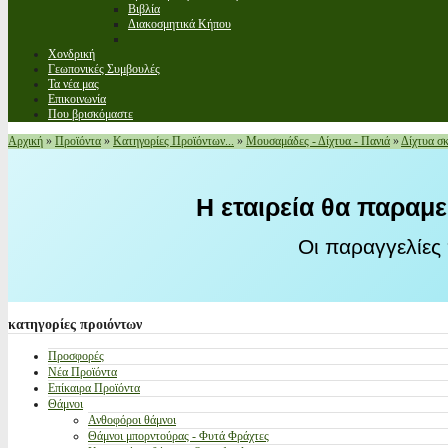
Βιβλία
Διακοσμητικά Κήπου
Χονδρική
Γεωπονικές Συμβουλές
Τα νέα μας
Επικοινωνία
Που βρισκόμαστε
Αρχική
»
Προϊόντα
»
Κατηγορίες Προϊόντων...
»
Μουσαμάδες - Δίχτυα - Πανιά
»
Δίχτυα σ
Η εταιρεία θα παραμε
Οι παραγγελίες
κατηγορίες
προιόντων
Προσφορές
Νέα Προϊόντα
Επίκαιρα Προϊόντα
Θάμνοι
Ανθοφόροι θάμνοι
Θάμνοι μπορντούρας - Φυτά Φράχτες