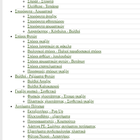
Σπιράλ - Στριφτά
Ελεύθερα - Τοπιάρια
Σπορόφυτα - Αρωματικά
Σπορόφυτα άνοιξης
Σπορόφυτα φθινοπώρου
Σπορόφυτα αρωματικών
Λαχανόκηπος - Κόνδυλοι - Βολβοί
Σπόροι Φυτών
Σπόροι γκαζόν
Σπόροι λαχανικών σε φάκελα
Βιολογικοί σπόροι - Παλιοί παραδοσιακοί σπόροι
Σπόροι ανθέων - λουλουδιών
Σπόροι αρωματικών φυτών - Βοτάνων
Σπόροι επαγγελματικοί
Προσφορές σπόρων γκαζόν
Βολβοί - Ριζώματα Φυτών
Βολβοί Ανοιξης
Βολβοί Καλοκαιριού
Γκαζόν φυσικό - Συνθετικό
Φυσικός χλοοτάπητας - Έτοιμο γκαζόν
Πλαστικός χλοοτάπητας - Συνθετικό γκαζόν
Αυτόματο Πότισμα
Εκτοξευτήρες - Pop Up
Ηλεκτροβάνες - εξαρτήματα
Προγραμματιστές - Κομπιούτερ
Λάστιχα PE- Σωλήνες αυτόματου ποτίσματος
Εξαρτήματα συνδεσμολογίας πλαστικά
Φίλτρα Νερού - Λιπαντήρες