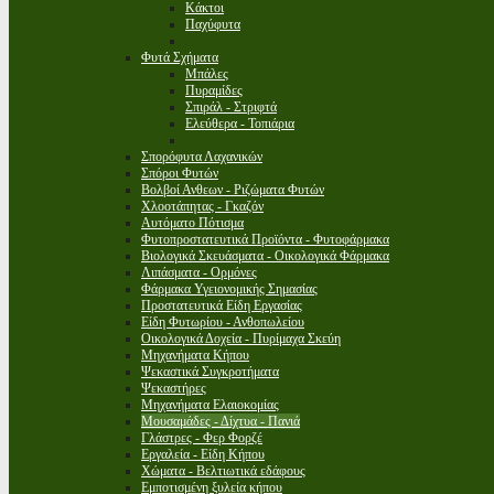
Κάκτοι
Παχύφυτα
Φυτά Σχήματα
Μπάλες
Πυραμίδες
Σπιράλ - Στριφτά
Ελεύθερα - Τοπιάρια
Σπορόφυτα Λαχανικών
Σπόροι Φυτών
Βολβοί Ανθεων - Ριζώματα Φυτών
Χλοοτάπητας - Γκαζόν
Αυτόματο Πότισμα
Φυτοπροστατευτικά Προϊόντα - Φυτοφάρμακα
Βιολογικά Σκευάσματα - Οικολογικά Φάρμακα
Λιπάσματα - Ορμόνες
Φάρμακα Υγειονομικής Σημασίας
Προστατευτικά Είδη Εργασίας
Είδη Φυτωρίου - Ανθοπωλείου
Οικολογικά Δοχεία - Πυρίμαχα Σκεύη
Μηχανήματα Κήπου
Ψεκαστικά Συγκροτήματα
Ψεκαστήρες
Μηχανήματα Ελαιοκομίας
Μουσαμάδες - Δίχτυα - Πανιά
Γλάστρες - Φερ Φορζέ
Εργαλεία - Είδη Κήπου
Χώματα - Βελτιωτικά εδάφους
Εμποτισμένη ξυλεία κήπου