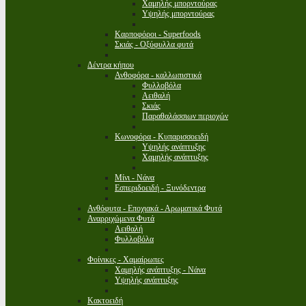
Χαμηλής μπορντούρας
Υψηλής μπορντούρας
Καρποφόροι - Superfoods
Σκιάς - Οξύφυλλα φυτά
Δέντρα κήπου
Ανθοφόρα - καλλωπιστικά
Φυλλοβόλα
Αειθαλή
Σκιάς
Παραθαλάσσιων περιοχών
Κωνοφόρα - Κυπαρισσοειδή
Υψηλής ανάπτυξης
Χαμηλής ανάπτυξης
Μίνι - Νάνα
Εσπεριδοειδή - Ξυνόδεντρα
Ανθόφυτα - Εποχιακά - Αρωματικά Φυτά
Αναρριχώμενα Φυτά
Αειθαλή
Φυλλοβόλα
Φοίνικες - Χαμαίρωπες
Χαμηλής ανάπτυξης - Νάνα
Υψηλής ανάπτυξης
Κακτοειδή