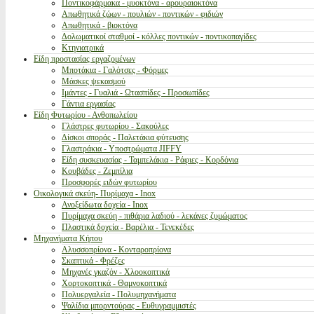
Ποντικοφάρμακα - μυοκτόνα - αρουραιοκτόνα
Απωθητικά ζώων - πουλιών - ποντικών - φιδιών
Απωθητικά - βιοκτόνα
Δολωματικοί σταθμοί - κόλλες ποντικών - ποντικοπαγίδες
Κτηνιατρικά
Είδη προστασίας εργαζομένων
Μποτάκια - Γαλότσες - Φόρμες
Μάσκες ψεκασμού
Ιμάντες - Γυαλιά - Ωτασπίδες - Προσωπίδες
Γάντια εργασίας
Είδη Φυτωρίου - Ανθοπωλείου
Γλάστρες φυτωρίου - Σακούλες
Δίσκοι σποράς - Παλετάκια φύτευσης
Γλαστράκια - Υποστρώματα JIFFY
Είδη συσκευασίας - Ταμπελάκια - Ράφιες - Κορδόνια
Κουβάδες - Ζεμπίλια
Προσφορές ειδών φυτωρίου
Οικολογικά σκεύη- Πυρίμαχα - Inox
Ανοξείδωτα δοχεία - Inox
Πυρίμαχα σκεύη - πιθάρια λαδιού - λεκάνες ζυμώματος
Πλαστικά δοχεία - Βαρέλια - Τενεκέδες
Μηχανήματα Κήπου
Αλυσσοπρίονα - Κονταροπρίονα
Σκαπτικά - Φρέζες
Μηχανές γκαζόν - Χλοοκοπτικά
Χορτοκοπτικά - Θαμνοκοπτικά
Πολυεργαλεία - Πολυμηχανήματα
Ψαλίδια μπορντούρας - Ευθυγραμμιστές