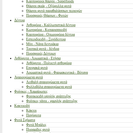
Καρποφόροι θάμνοι - Superfoods
Θάμνοι σκιάς - Οξύφυλλα φυτά
Θάμνοι φυτά παραθαλάσσιων περιοχών
Προσφορές Θάμνων - Φυτών
Δέντρα
Ανθοφόρα - Καλλωπιστικά δέντρα
Κωνοφόρα - Κυπαρισσοειδή
Καρποφόρα - Οπωροφόρα δέντρα
Εσπεριδοειδή - Ξυνόδεντρα
Μίνι - Νάνα δεντράκια
Τροπικά φυτά - δένδρα
Προσφορές Δέντρων
Ανθόφυτα - Αρωματικά - Ετήσια
Ανθόφυτα - Πολυετή ανθοφόρα
Εποχιακά φυτά
Αρωματικά φυτά - Φαρμακευτικά - Βότανα
Αναρριχώμενα φυτά
Αειθαλή αναρριχώμενα φυτά
Φυλλοβόλα αναρριχώμενα φυτά
Φοίνικες - Χαμαίρωπες
Φοινικοειδή υψηλής ανάπτυξης
Φοίνικες νάνοι - χαμηλής ανάπτυξης
Κακτοειδή
Κάκτοι
Παχύφυτα
Φυτά Σχήματα
Φυτά Μπάλες
Πυραμίδες φυτά