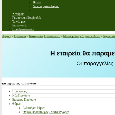
Βιβλία
Διακοσμητικά Κήπου
Χονδρική
Γεωπονικές Συμβουλές
Τα νέα μας
Επικοινωνία
Που βρισκόμαστε
Αρχική
»
Προϊόντα
»
Κατηγορίες Προϊόντων...
»
Μουσαμάδες - Δίχτυα - Πανιά
»
Δίχτυα σ
Η εταιρεία θα παραμε
Οι παραγγελίες
κατηγορίες
προιόντων
Προσφορές
Νέα Προϊόντα
Επίκαιρα Προϊόντα
Θάμνοι
Ανθοφόροι θάμνοι
Θάμνοι μπορντούρας - Φυτά Φράχτες