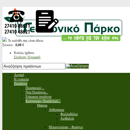
Το καλάθι σας είναι άδειο.
Σύνολο :
0,00 €
Καλώς ήρθατε
Σύνδεση | Εγγραφή
Αρχική
Η εταιρεία
Προϊόντα
Προσφορές...
Νέα Προϊόντα...
Επίκαιρα προϊόντα
Κατηγορίες Προϊόντων...
Θάμνοι
Ανθοφόροι
Φυλλοβόλοι
Αειθαλείς
Μπορντούρας - Φράχτες