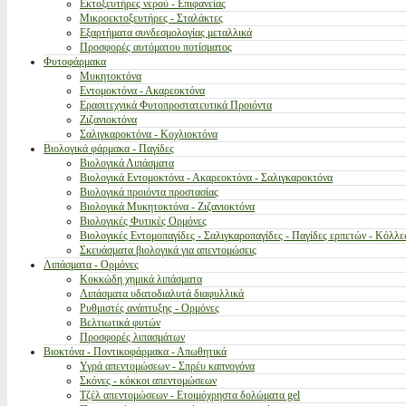
Εκτοξευτήρες νερού - Επιφανείας
Μικροεκτοξευτήρες - Σταλάκτες
Εξαρτήματα συνδεσμολογίας μεταλλικά
Προσφορές αυτόματου ποτίσματος
Φυτοφάρμακα
Μυκητοκτόνα
Εντομοκτόνα - Ακαρεοκτόνα
Ερασιτεχνικά Φυτοπροστατευτικά Προιόντα
Ζιζανιοκτόνα
Σαλιγκαροκτόνα - Κοχλιοκτόνα
Βιολογικά φάρμακα - Παγίδες
Βιολογικά Λιπάσματα
Βιολογικά Εντομοκτόνα - Ακαρεοκτόνα - Σαλιγκαροκτόνα
Βιολογικά προιόντα προστασίας
Βιολογικά Μυκητοκτόνα - Ζιζανιοκτόνα
Βιολογικές Φυτικές Ορμόνες
Βιολογικές Εντομοπαγίδες - Σαλιγκαροπαγίδες - Παγίδες ερπετών - Κόλλε
Σκευάσματα βιολογικά για απεντομώσεις
Λιπάσματα - Ορμόνες
Κοκκώδη χημικά λιπάσματα
Λιπάσματα υδατοδιαλυτά διαφυλλικά
Ρυθμιστές ανάπτυξης - Ορμόνες
Βελτιωτικά φυτών
Προσφορές λιπασμάτων
Βιοκτόνα - Ποντικοφάρμακα - Απωθητικά
Υγρά απεντομώσεων - Σπρέυ καπνογόνα
Σκόνες - κόκκοι απεντομώσεων
Τζέλ απεντομώσεων - Ετοιμόχρηστα δολώματα gel