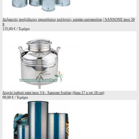
Δεξαμενές ανοξείδωτες σφυρήλατες κολλητές- καπάκι κατσαρόλας | SANSONE inox 50
lt
135,00 € / Τεμάχιο
Δοχείο λαδιού mini inox 3 lt - Sansone Ιταλίας (διαμ.17 x υψ.18 cm)
99,00 € / Τεμάχιο