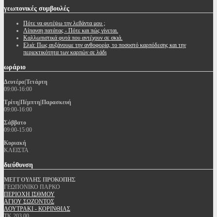
γεωπονικές
συμβουλές
Πότε να φυτέψω την λεβάντα μου ;
Λίπανση πατάτας - Πότε και πώς γίνεται.
Καλλωπιστικά φυτά που αντέχουν σε σκιά.
Ελιά: Πως αυξάνουμε την ανθοφορία, το ποσοστό καρπόδεσης και την
περιεκτικότητα των καρπών σε λάδι
ωράριο
Δευτέρα|Τετάρτη
09:00-16:00
Τρίτη|Πέμπτη|Παρασκευή
09:00-16:00
Σάββατο
09:00-15:00
Κυριακή
ΚΛΕΙΣΤΑ
διεύθυνση
ΜΕΓΓΟΥΛΗΣ ΠΡΟΚΟΠΗΣ
ΓΕΩΠΟΝΙΚΟ ΠΑΡΚΟ
ΠΕΡΙΟΧΗ ΙΣΘΜΟΥ
ΑΓΙΟΥ ΣΩΖΟΝΤΟΣ
ΛΟΥΤΡΑΚΙ - ΚΟΡΙΝΘΙΑΣ
ΤΚ 203 00