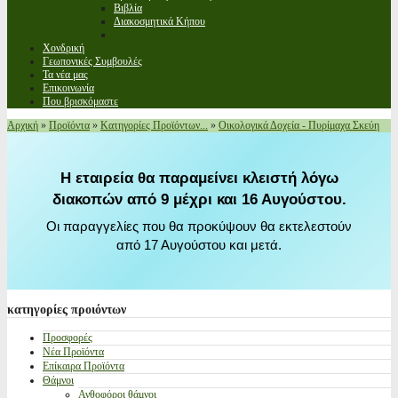
Βιβλία
Διακοσμητικά Κήπου
Χονδρική
Γεωπονικές Συμβουλές
Τα νέα μας
Επικοινωνία
Που βρισκόμαστε
Αρχική
»
Προϊόντα
»
Κατηγορίες Προϊόντων...
»
Οικολογικά Δοχεία - Πυρίμαχα Σκεύη
Η εταιρεία θα παραμείνει κλειστή λόγω
διακοπών από 9 μέχρι και 16 Αυγούστου.
Οι παραγγελίες που θα προκύψουν θα εκτελεστούν
από 17 Αυγούστου και μετά.
κατηγορίες
προιόντων
Προσφορές
Νέα Προϊόντα
Επίκαιρα Προϊόντα
Θάμνοι
Ανθοφόροι θάμνοι