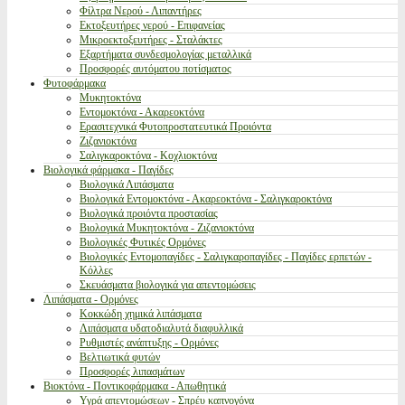
Φίλτρα Νερού - Λιπαντήρες
Εκτοξευτήρες νερού - Επιφανείας
Μικροεκτοξευτήρες - Σταλάκτες
Εξαρτήματα συνδεσμολογίας μεταλλικά
Προσφορές αυτόματου ποτίσματος
Φυτοφάρμακα
Μυκητοκτόνα
Εντομοκτόνα - Ακαρεοκτόνα
Ερασιτεχνικά Φυτοπροστατευτικά Προιόντα
Ζιζανιοκτόνα
Σαλιγκαροκτόνα - Κοχλιοκτόνα
Βιολογικά φάρμακα - Παγίδες
Βιολογικά Λιπάσματα
Βιολογικά Εντομοκτόνα - Ακαρεοκτόνα - Σαλιγκαροκτόνα
Βιολογικά προιόντα προστασίας
Βιολογικά Μυκητοκτόνα - Ζιζανιοκτόνα
Βιολογικές Φυτικές Ορμόνες
Βιολογικές Εντομοπαγίδες - Σαλιγκαροπαγίδες - Παγίδες ερπετών -
Κόλλες
Σκευάσματα βιολογικά για απεντομώσεις
Λιπάσματα - Ορμόνες
Κοκκώδη χημικά λιπάσματα
Λιπάσματα υδατοδιαλυτά διαφυλλικά
Ρυθμιστές ανάπτυξης - Ορμόνες
Βελτιωτικά φυτών
Προσφορές λιπασμάτων
Βιοκτόνα - Ποντικοφάρμακα - Απωθητικά
Υγρά απεντομώσεων - Σπρέυ καπνογόνα