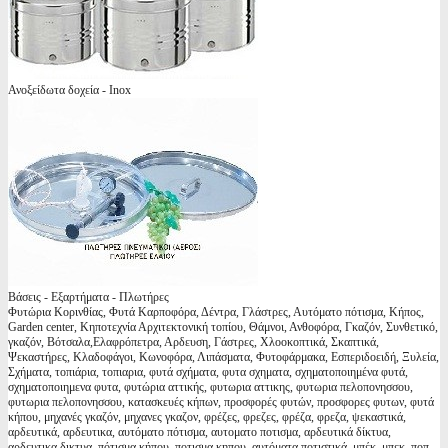
Ανοξείδωτα δοχεία - Inox
Βάσεις - Εξαρτήματα - Πλωτήρες
Φυτώρια Κορινθίας, Φυτά Καρποφόρα, Δέντρα, Γλάστρες, Αυτόματο πότισμα, Κήπος,
Garden center, Κηποτεχνία Αρχιτεκτονική τοπίου, Θάμνοι, Ανθοφόρα, Γκαζόν, Συνθετικό,
γκαζόν, Βότσαλα,Ελαφρόπετρα, Αρδευση, Γάστρες, Χλοοκοπτικά, Σκαπτικά,
Ψεκαστήρες, Κλαδοφάγοι, Κωνοφόρα, Λιπάσματα, Φυτοφάρμακα, Εσπεριδοειδή, Ξυλεία,
Σχήματα, τοπιάρια, τοπιαρια, φυτά σχήματα, φυτα σχηματα, σχηματοποιημένα φυτά,
σχηματοποιημενα φυτα, φυτώρια αττικής, φυτωρια αττικης, φυτωρια πελοπονησσου,
φυτωρια πελοπονησσου, κατασκευές κήπων, προσφορές φυτών, προσφορες φυτων, φυτά
κήπου, μηχανές γκαζόν, μηχανες γκαζον, φρέζες, φρεζες, φρέζα, φρεζα, ψεκαστικά,
αρδευτικά, αρδευτικα, αυτόματο πότισμα, αυτοματο ποτισμα, αρδευτικά δίκτυα,
αρδευτικα δικτυα, πότισμα κήπου, ποτισμα κηπου, αυτόματα ποτιστικά, μπέκ, μπεκ, ποπ