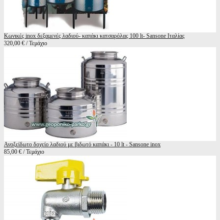
Κωνικές inox δεξαμενές λαδιού- καπάκι κατσαρόλας 100 lt- Sansone Ιταλίας
320,00 € / Τεμάχιο
Ανοξείδωτο δοχείο λαδιού με βιδωτό καπάκι - 10 lt - Sansone inox
85,00 € / Τεμάχιο