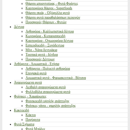
Θάμνοι μπορντούρας - Φυτά Φράχτες
Καρποφόροι θάμνοι - Superfoods
Θάμνοι σκιάς - Οξύφυλλα φυτά
Θάμνοι φυτά παραθαλάσσιων περιοχών
Προσφορές Θάμνων - Φυτών
Δέντρα
Ανθοφόρα - Καλλωπιστικά δέντρα
Κωνοφόρα - Κυπαρισσοειδή
Καρποφόρα - Οπωροφόρα δέντρα
Εσπεριδοειδή - Ξυνόδεντρα
Μίνι - Νάνα δεντράκια
Τροπικά φυτά - δένδρα
Προσφορές Δέντρων
Ανθόφυτα - Αρωματικά - Ετήσια
Ανθόφυτα - Πολυετή ανθοφόρα
Εποχιακά φυτά
Αρωματικά φυτά - Φαρμακευτικά - Βότανα
Αναρριχώμενα φυτά
Αειθαλή αναρριχώμενα φυτά
Φυλλοβόλα αναρριχώμενα φυτά
Φοίνικες - Χαμαίρωπες
Φοινικοειδή υψηλής ανάπτυξης
Φοίνικες νάνοι - χαμηλής ανάπτυξης
Κακτοειδή
Κάκτοι
Παχύφυτα
Φυτά Σχήματα
Φυτά Μπάλες