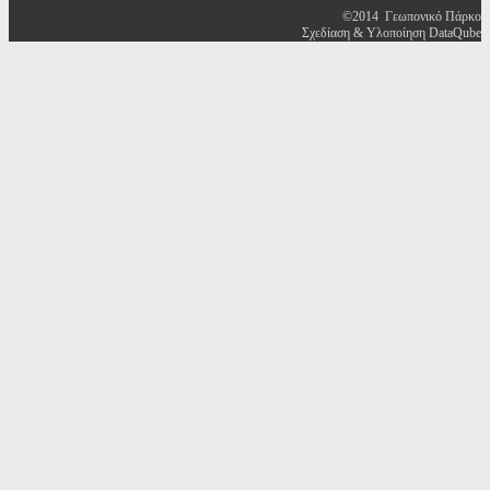
©2014 Γεωπονικό Πάρκο
Σχεδίαση & Υλοποίηση DataQube