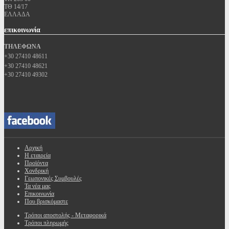
ΤΘ 14/17
ΕΛΛΑΔΑ
επικοινωνία
ΤΗΛΕΦΩΝΑ
+30 27410 48611
+30 27410 48621
+30 27410 49302
Αρχική
Η εταιρεία
Προϊόντα
Χονδρική
Γεωπονικές Συμβουλές
Τα νέα μας
Επικοινωνία
Που βρισκόμαστε
Τρόποι αποστολής - Μεταφορικά
Τρόποι πληρωμής