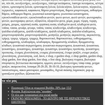
απ, πόπ άπ, εκτοξευτήρες, εκτοξευτηρες, λάστιχα ποτίσματος, λαστιχα ποτισματος, κέντρα
κήπου, εμποτισμένη ξυλεία, εμποτισμενη ξυλεια, ξυλεία κήπου, ξυλεια κηπου, πέργκολες,
περγκολες, καφασωτά, καφασωτα, θάμνοι μπορντούρας, θαμνοι μπορντουρας, ανθοφόροι
θάμνοι, ανθοφοροι θαμνοι, γεωπονικά καταστήματα, γεωπονικα καταστηματα,
εγκυκλοπαίδεια φυτών, εγκυκλοπαιδεια φυτών, φωτο φυτων, φωτό φυτών, φωτογραφίες
φυτών, φωτογραφιες φυτων, οξύφυλλα, οξυφυλλα φυτα, χώμα, χωμα, τύρφη, τυρφη,
χούμος, χουμος, οργανική ουσία, οργανικη ουσια, κλαδεμένα φυτά, κλαδεμενα φυτα,
τσάπα, τσαπα, φτυάρι, φτυαρι, τσάπα, τσαπα, κλαδευτήρι, κλαδευτήρια, κλαδευτηρι,
ψαλίδια κλαδέματος, ψαλίδι κλαδέματος, ψαλιδι κλαδεματος, ψαλιδια κλαδεματος,
μπορντουροψάλιδα, μπορντουροψαλιδο, μεσηνέζα, μεσηνεζα, ακροκόπτης, ακροκόπτης,
τρίμερ, τριμερ, τρίμμερ, τριμμερ, θαμνοκοπτικό, θαμνοκοπτικο, ευθυγραμμιστης,
ευθυγραμμιστής, κλαδοφάγος, κλαδοφαγος, θρυμματιστής κλαδιών, θρυμματιστης
κλαδιων, ψεκαστικά συγκροτήματα, ψεκαστικα συγκροτηματα, ψεκαστικά, ψεκαστικα,
ψεκαστήρες, ψεκαστηρες, ψεκαστήρι, ψεκαστηρι, ψεκαστήρες προπίεσης, ψεκαστηρες
προπιεσης, έτοιμος χλοοτάπητας, ετοιμος χλοοταπητας, έτοιμο γκαζόν, ετοιμο γκαζον,
χλοοτάπητας, χλοοταπητας, sod, lawn, e shop, e garden shop, e shop garden, garden shop,
shop garden, free shop garden, free shop, e free shop, βιολογικη ντοματα, βιολογικα
σπορόφυτα, βελτιωτικα σκευασματα, ορμονες φυτων, εκτοξευτηρες τσαφ-τσαφ, μειγμα
γκαζον, ακαρεοκτόνα, λιπασμα 20-20-20, 30-10-10, βιολογικη προστασία φυτων,
πατατοσπορος, σακοι μανιταριών, μουσαμάδες, διχτυά σκίασης λαχανικών, pop-up
γραναζωτα γηπέδων, ζιζανιοκτόνα
τα
νέα μας
Προσφορά: Όλοι οι χειμερινοί Βολβόι -50% έως 15/2
Φειγιόα: Καλλιέργεια απο ''χρυσάφι''
Oι νέοι μας λογαριασμοί στα social media
ΓΚΙΝΓΚΟ ΜΠΙΛΟΜΠΑ - ΤΟ ΔΕΝΤΡΟ ΜΕ ΤΙΣ ΘΕΡΑΠΕΥΤΙΚΕΣ
ΙΔΙΟΤΗΤΕΣ