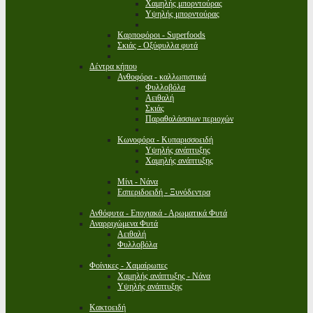
Χαμηλής μπορντούρας
Υψηλής μπορντούρας
Καρποφόροι - Superfoods
Σκιάς - Οξύφυλλα φυτά
Δέντρα κήπου
Ανθοφόρα - καλλωπιστικά
Φυλλοβόλα
Αειθαλή
Σκιάς
Παραθαλάσσιων περιοχών
Κωνοφόρα - Κυπαρισσοειδή
Υψηλής ανάπτυξης
Χαμηλής ανάπτυξης
Μίνι - Νάνα
Εσπεριδοειδή - Ξυνόδεντρα
Ανθόφυτα - Εποχιακά - Αρωματικά Φυτά
Αναρριχώμενα Φυτά
Αειθαλή
Φυλλοβόλα
Φοίνικες - Χαμαίρωπες
Χαμηλής ανάπτυξης - Νάνα
Υψηλής ανάπτυξης
Κακτοειδή