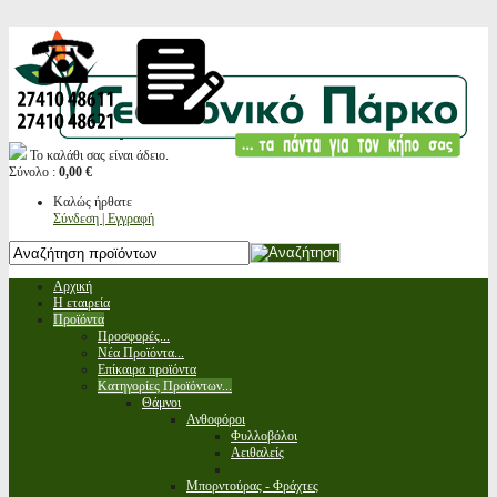
Το καλάθι σας είναι άδειο.
Σύνολο :
0,00 €
Καλώς ήρθατε
Σύνδεση | Εγγραφή
Αρχική
Η εταιρεία
Προϊόντα
Προσφορές...
Νέα Προϊόντα...
Επίκαιρα προϊόντα
Κατηγορίες Προϊόντων...
Θάμνοι
Ανθοφόροι
Φυλλοβόλοι
Αειθαλείς
Μπορντούρας - Φράχτες