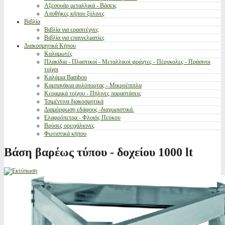
Αξεσουάρ μεταλλικά - Βάσεις
Αποθήκες κήπου ξύλινες
Βιβλία
Βιβλία για ερασιτέχνες
Βιβλία για επαγγελματίες
Διακοσμητικά Κήπου
Καλαμωτές
Πλακίδια - Πλαστικοί - Μεταλλικοί φράχτες - Πέργκολες - Πράσινοι
τοίχοι
Καλάμια Bamboo
Καμπανάκια αυλόπορτας - Μικροέπιπλα
Κεραμικά τοίχου - Πήλινες παραστάσεις
Τσιμέντινα διακοσμητικά
Διαμόρφωση εδάφους -διαχωριστικά.
Ελαφρόπετρα - Φλοιός Πεύκου
Βρύσες ορειχάλκινες
Φωτιστικά κήπου
Βάση βαρέως τύπου - δοχείου 1000 lt