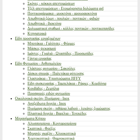
Σκόνες - κόκκοι απεντομώσεων
Τζέλ απεντομώσεων - Ετοιμόχρηστα δολώματα gel
Ποντικοφάρμακα - μυοκτόνα - αρουραιοκτόνα
Απωθητικά ζώων - πουλιών - ποντικών - φιδιών
Απωθητικά - βιοκτόνα
Δολωματικοί σταθμοί - κόλλες ποντικών - ποντικοπαγίδες
Κτηνιατρικά
Είδη προστασίας εργαζομένων
Μποτάκια - Γαλότσες - Φόρμες
Μάσκες ψεκασμού
Ιμάντες - Γυαλιά - Ωτασπίδες - Προσωπίδες
Γάντια εργασίας
Είδη Φυτωρίου - Ανθοπωλείου
Γλάστρες φυτωρίου - Σακούλες
Δίσκοι σποράς - Παλετάκια φύτευσης
Γλαστράκια - Υποστρώματα JIFFY
Είδη συσκευασίας - Ταμπελάκια - Ράφιες - Κορδόνια
Κουβάδες - Ζεμπίλια
Προσφορές ειδών φυτωρίου
Οικολογικά σκεύη- Πυρίμαχα - Inox
Ανοξείδωτα δοχεία - Inox
Πυρίμαχα σκεύη - πιθάρια λαδιού - λεκάνες ζυμώματος
Πλαστικά δοχεία - Βαρέλια - Τενεκέδες
Μηχανήματα Κήπου
Αλυσσοπρίονα - Κονταροπρίονα
Σκαπτικά - Φρέζες
Μηχανές γκαζόν - Χλοοκοπτικά
Χορτοκοπτικά - Θαμνοκοπτικά