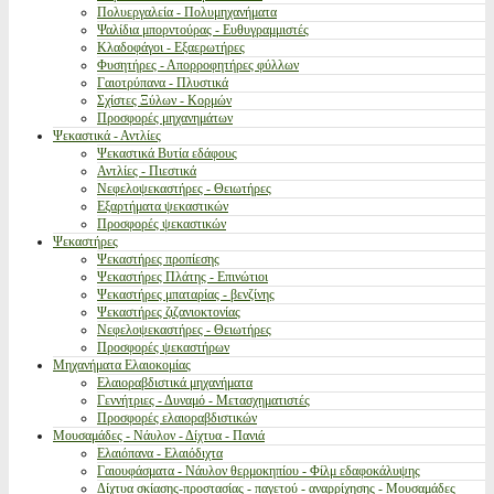
Πολυεργαλεία - Πολυμηχανήματα
Ψαλίδια μπορντούρας - Ευθυγραμμιστές
Κλαδοφάγοι - Εξαερωτήρες
Φυσητήρες - Απορροφητήρες φύλλων
Γαιοτρύπανα - Πλυστικά
Σχίστες Ξύλων - Κορμών
Προσφορές μηχανημάτων
Ψεκαστικά - Αντλίες
Ψεκαστικά Βυτία εδάφους
Αντλίες - Πιεστικά
Νεφελοψεκαστήρες - Θειωτήρες
Εξαρτήματα ψεκαστικών
Προσφορές ψεκαστικών
Ψεκαστήρες
Ψεκαστήρες προπίεσης
Ψεκαστήρες Πλάτης - Επινώτιοι
Ψεκαστήρες μπαταρίας - βενζίνης
Ψεκαστήρες ζιζανιοκτονίας
Νεφελοψεκαστήρες - Θειωτήρες
Προσφορές ψεκαστήρων
Μηχανήματα Ελαιοκομίας
Ελαιοραβδιστικά μηχανήματα
Γεννήτριες - Δυναμό - Μετασχηματιστές
Προσφορές ελαιοραβδιστικών
Μουσαμάδες - Νάυλον - Δίχτυα - Πανιά
Ελαιόπανα - Ελαιόδιχτα
Γαιουφάσματα - Νάυλον θερμοκηπίου - Φίλμ εδαφοκάλυψης
Δίχτυα σκίασης-προστασίας - παγετού - αναρρίχησης - Μουσαμάδες