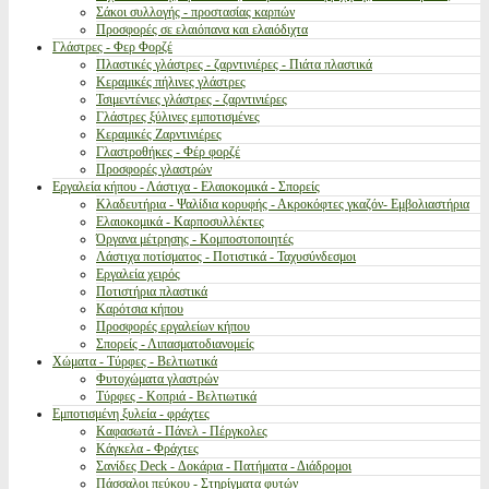
Σάκοι συλλογής - προστασίας καρπών
Προσφορές σε ελαιόπανα και ελαιόδιχτα
Γλάστρες - Φερ Φορζέ
Πλαστικές γλάστρες - ζαρντινιέρες - Πιάτα πλαστικά
Κεραμικές πήλινες γλάστρες
Τσιμεντένιες γλάστρες - ζαρντινιέρες
Γλάστρες ξύλινες εμποτισμένες
Κεραμικές Ζαρντινιέρες
Γλαστροθήκες - Φέρ φορζέ
Προσφορές γλαστρών
Εργαλεία κήπου - Λάστιχα - Ελαιοκομικά - Σπορείς
Κλαδευτήρια - Ψαλίδια κορυφής - Ακροκόφτες γκαζόν- Εμβολιαστήρια
Ελαιοκομικά - Καρποσυλλέκτες
Όργανα μέτρησης - Κομποστοποιητές
Λάστιχα ποτίσματος - Ποτιστικά - Ταχυσύνδεσμοι
Εργαλεία χειρός
Ποτιστήρια πλαστικά
Καρότσια κήπου
Προσφορές εργαλείων κήπου
Σπορείς - Λιπασματοδιανομείς
Χώματα - Τύρφες - Βελτιωτικά
Φυτοχώματα γλαστρών
Τύρφες - Κοπριά - Βελτιωτικά
Εμποτισμένη ξυλεία - φράχτες
Καφασωτά - Πάνελ - Πέργκολες
Κάγκελα - Φράχτες
Σανίδες Deck - Δοκάρια - Πατήματα - Διάδρομοι
Πάσσαλοι πεύκου - Στηρίγματα φυτών