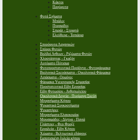
Κάκτοι
Παχύφυτα
Φυτά Σχήματα
Μπάλες
Πυραμίδες
Σπιράλ - Στριφτά
Ελεύθερα - Τοπιάρια
Σπορόφυτα Λαχανικών
Σπόροι Φυτών
Βολβοί Ανθεων - Ριζώματα Φυτών
Χλοοτάπητας - Γκαζόν
Αυτόματο Πότισμα
Φυτοπροστατευτικά Προϊόντα - Φυτοφάρμακα
Βιολογικά Σκευάσματα - Οικολογικά Φάρμακα
Λιπάσματα - Ορμόνες
Φάρμακα Υγειονομικής Σημασίας
Προστατευτικά Είδη Εργασίας
Είδη Φυτωρίου - Ανθοπωλείου
Οικολογικά Δοχεία - Πυρίμαχα Σκεύη
Μηχανήματα Κήπου
Ψεκαστικά Συγκροτήματα
Ψεκαστήρες
Μηχανήματα Ελαιοκομίας
Μουσαμάδες - Δίχτυα - Πανιά
Γλάστρες - Φερ Φορζέ
Εργαλεία - Είδη Κήπου
Χώματα - Βελτιωτικά εδάφους
Εμποτισμένη ξυλεία κήπου