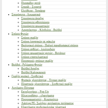
Πυραμίδες φυτά
Σπιράλ - Στριφτά
Ελεύθερα - Τοπιάρια
Σπορόφυτα - Αρωματικά
Σπορόφυτα άνοιξης
Σπορόφυτα φθινοπώρου
Σπορόφυτα αρωματικών
Λαχανόκηπος - Κόνδυλοι - Βολβοί
Σπόροι Φυτών
Σπόροι γκαζόν
Σπόροι λαχανικών σε φάκελα
Βιολογικοί σπόροι - Παλιοί παραδοσιακοί σπόροι
Σπόροι ανθέων - λουλουδιών
Σπόροι αρωματικών φυτών - Βοτάνων
Σπόροι επαγγελματικοί
Προσφορές σπόρων γκαζόν
Βολβοί - Ριζώματα Φυτών
Βολβοί Ανοιξης
Βολβοί Καλοκαιριού
Γκαζόν φυσικό - Συνθετικό
Φυσικός χλοοτάπητας - Έτοιμο γκαζόν
Πλαστικός χλοοτάπητας - Συνθετικό γκαζόν
Αυτόματο Πότισμα
Εκτοξευτήρες - Pop Up
Ηλεκτροβάνες - εξαρτήματα
Προγραμματιστές - Κομπιούτερ
Λάστιχα PE- Σωλήνες αυτόματου ποτίσματος
Εξαρτήματα συνδεσμολογίας πλαστικά