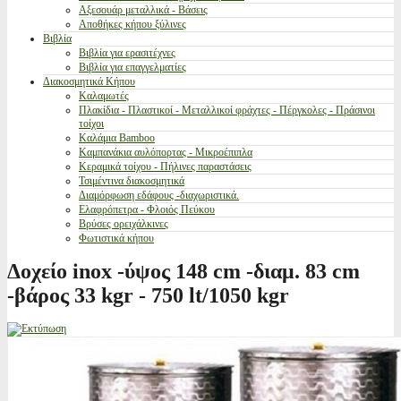
Αξεσουάρ μεταλλικά - Βάσεις
Αποθήκες κήπου ξύλινες
Βιβλία
Βιβλία για ερασιτέχνες
Βιβλία για επαγγελματίες
Διακοσμητικά Κήπου
Καλαμωτές
Πλακίδια - Πλαστικοί - Μεταλλικοί φράχτες - Πέργκολες - Πράσινοι
τοίχοι
Καλάμια Bamboo
Καμπανάκια αυλόπορτας - Μικροέπιπλα
Κεραμικά τοίχου - Πήλινες παραστάσεις
Τσιμέντινα διακοσμητικά
Διαμόρφωση εδάφους -διαχωριστικά.
Ελαφρόπετρα - Φλοιός Πεύκου
Βρύσες ορειχάλκινες
Φωτιστικά κήπου
Δοχείο inox -ύψος 148 cm -διαμ. 83 cm
-βάρος 33 kgr - 750 lt/1050 kgr