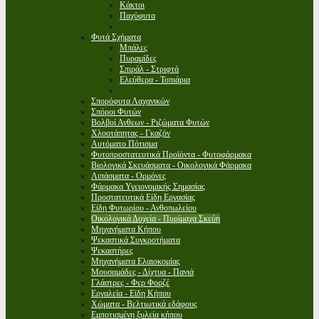
Κάκτοι
Παχύφυτα
Φυτά Σχήματα
Μπάλες
Πυραμίδες
Σπιράλ - Στριφτά
Ελεύθερα - Τοπιάρια
Σπορόφυτα Λαχανικών
Σπόροι Φυτών
Βολβοί Ανθεων - Ριζώματα Φυτών
Χλοοτάπητας - Γκαζόν
Αυτόματο Πότισμα
Φυτοπροστατευτικά Προϊόντα - Φυτοφάρμακα
Βιολογικά Σκευάσματα - Οικολογικά Φάρμακα
Λιπάσματα - Ορμόνες
Φάρμακα Υγειονομικής Σημασίας
Προστατευτικά Είδη Εργασίας
Είδη Φυτωρίου - Ανθοπωλείου
Οικολογικά Δοχεία - Πυρίμαχα Σκεύη
Μηχανήματα Κήπου
Ψεκαστικά Συγκροτήματα
Ψεκαστήρες
Μηχανήματα Ελαιοκομίας
Μουσαμάδες - Δίχτυα - Πανιά
Γλάστρες - Φερ Φορζέ
Εργαλεία - Είδη Κήπου
Χώματα - Βελτιωτικά εδάφους
Εμποτισμένη ξυλεία κήπου