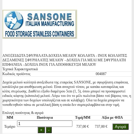
ΑΝΟΞΕΙΔΩΤΑ ΣΦΥΡΗΛΑΤΑ ΔΟΧΕΙΑ ΜΕΛΙΟΥ ΚΟΛΛΗΤΑ - INOX ΚΟΛΛΗΤΕΣ
ΔΕΞΑΜΕΝΕΣ ΣΦΥΡΗΛΑΤΕΣ ΜΕΛΙΟΥ - ΔΟΧΕΙΑ ΓΙΑ ΜΕΛΙ ΜΕ ΣΦΥΡΉΛΑΤΗ
ΕΠΙΦΑΝΕΙΑ - ΔΟΧΕΙΑ INOX ΓΙΑ ΑΠΟΘΗΚΕΥΣΗ ΜΕΛΙΟΥ
Τεχνικά Χαρακτηριστικά
Κωδικός προϊόντος
004087
Δοχεία μελιού κολλητά ανοξείδωτα της εταιρείας SANSONE, με σφυρήλατη επιφάνεια,
κατάλληλα για αποθήκευση μελιού. Είναι ανοιχτού τύπου, με καπάκι κατσαρόλας και
κλίπς στερέωσης. Διαθέτει έξοδο διαμέτρου 5cm (1, 5), όπου μπορεί να προσαρμοστεί
ειδικός κόφτης (κάνουλα) μελιού. Λόγω του ότι το μέλι πωλείται βάσει τού βάρους του, η
χωρητικότητα των δοχείων υπολογίζεται και σε κιλά(kgr). Ολα τα δοχεία μπορούν να
τοποθετηθούν πάνω σε μεταλλική βάση η οποία δεν συμπεριλαμβάνεται στην τιμή.
Επιλογή ποσότητας & αγορά
ΜΜ
Ποσότητα
Τιμή/ΜΜ
Αξία με ΦΠΑ
Τεμάχιο
737,00 €
737,00 €