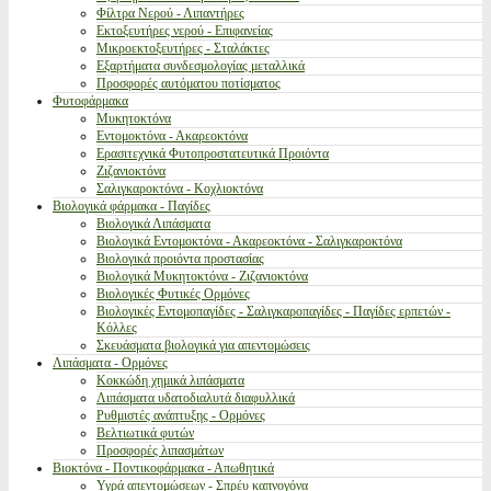
Φίλτρα Νερού - Λιπαντήρες
Εκτοξευτήρες νερού - Επιφανείας
Μικροεκτοξευτήρες - Σταλάκτες
Εξαρτήματα συνδεσμολογίας μεταλλικά
Προσφορές αυτόματου ποτίσματος
Φυτοφάρμακα
Μυκητοκτόνα
Εντομοκτόνα - Ακαρεοκτόνα
Ερασιτεχνικά Φυτοπροστατευτικά Προιόντα
Ζιζανιοκτόνα
Σαλιγκαροκτόνα - Κοχλιοκτόνα
Βιολογικά φάρμακα - Παγίδες
Βιολογικά Λιπάσματα
Βιολογικά Εντομοκτόνα - Ακαρεοκτόνα - Σαλιγκαροκτόνα
Βιολογικά προιόντα προστασίας
Βιολογικά Μυκητοκτόνα - Ζιζανιοκτόνα
Βιολογικές Φυτικές Ορμόνες
Βιολογικές Εντομοπαγίδες - Σαλιγκαροπαγίδες - Παγίδες ερπετών -
Κόλλες
Σκευάσματα βιολογικά για απεντομώσεις
Λιπάσματα - Ορμόνες
Κοκκώδη χημικά λιπάσματα
Λιπάσματα υδατοδιαλυτά διαφυλλικά
Ρυθμιστές ανάπτυξης - Ορμόνες
Βελτιωτικά φυτών
Προσφορές λιπασμάτων
Βιοκτόνα - Ποντικοφάρμακα - Απωθητικά
Υγρά απεντομώσεων - Σπρέυ καπνογόνα