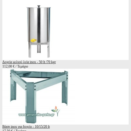
Δοχεία μελιού λεία inox - 50 lt /70 kgr
112,00 € / Τεμάχιο
Βάση inox για δοχείο - 10/15/20 lt