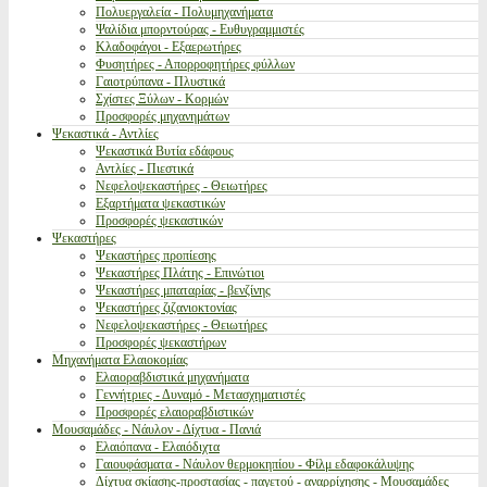
Πολυεργαλεία - Πολυμηχανήματα
Ψαλίδια μπορντούρας - Ευθυγραμμιστές
Κλαδοφάγοι - Εξαερωτήρες
Φυσητήρες - Απορροφητήρες φύλλων
Γαιοτρύπανα - Πλυστικά
Σχίστες Ξύλων - Κορμών
Προσφορές μηχανημάτων
Ψεκαστικά - Αντλίες
Ψεκαστικά Βυτία εδάφους
Αντλίες - Πιεστικά
Νεφελοψεκαστήρες - Θειωτήρες
Εξαρτήματα ψεκαστικών
Προσφορές ψεκαστικών
Ψεκαστήρες
Ψεκαστήρες προπίεσης
Ψεκαστήρες Πλάτης - Επινώτιοι
Ψεκαστήρες μπαταρίας - βενζίνης
Ψεκαστήρες ζιζανιοκτονίας
Νεφελοψεκαστήρες - Θειωτήρες
Προσφορές ψεκαστήρων
Μηχανήματα Ελαιοκομίας
Ελαιοραβδιστικά μηχανήματα
Γεννήτριες - Δυναμό - Μετασχηματιστές
Προσφορές ελαιοραβδιστικών
Μουσαμάδες - Νάυλον - Δίχτυα - Πανιά
Ελαιόπανα - Ελαιόδιχτα
Γαιουφάσματα - Νάυλον θερμοκηπίου - Φίλμ εδαφοκάλυψης
Δίχτυα σκίασης-προστασίας - παγετού - αναρρίχησης - Μουσαμάδες