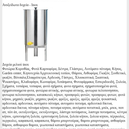
Ανοξείδωτα δοχεία - Inox
Δοχεία μελιού inox
Φυτώρια Κορινθίας, Φυτά Καρποφόρα, Δέντρα, Γλάστρες, Αυτόματο πότισμα, Κήπος,
Garden center, Κηποτεχνία Αρχιτεκτονική τοπίου, Θάμνοι, Ανθοφόρα, Γκαζόν, Συνθετικό,
γκαζόν, Βότσαλα,Ελαφρόπετρα, Αρδευση, Γάστρες, Χλοοκοπτικά, Σκαπτικά,
Ψεκαστήρες, Κλαδοφάγοι, Κωνοφόρα, Λιπάσματα, Φυτοφάρμακα, Εσπεριδοειδή, Ξυλεία,
Σχήματα, τοπιάρια, τοπιαρια, φυτά σχήματα, φυτα σχηματα, σχηματοποιημένα φυτά,
σχηματοποιημενα φυτα, φυτώρια αττικής, φυτωρια αττικης, φυτωρια πελοπονησσου,
φυτωρια πελοπονησσου, κατασκευές κήπων, προσφορές φυτών, προσφορες φυτων, φυτά
κήπου, μηχανές γκαζόν, μηχανες γκαζον, φρέζες, φρεζες, φρέζα, φρεζα, ψεκαστικά,
αρδευτικά, αρδευτικα, αυτόματο πότισμα, αυτοματο ποτισμα, αρδευτικά δίκτυα,
αρδευτικα δικτυα, πότισμα κήπου, ποτισμα κηπου, αυτόματα ποτιστικά, μπέκ, μπεκ, ποπ
απ, πόπ άπ, εκτοξευτήρες, εκτοξευτηρες, λάστιχα ποτίσματος, λαστιχα ποτισματος, κέντρα
κήπου, εμποτισμένη ξυλεία, εμποτισμενη ξυλεια, ξυλεία κήπου, ξυλεια κηπου, πέργκολες,
περγκολες, καφασωτά, καφασωτα, θάμνοι μπορντούρας, θαμνοι μπορντουρας, ανθοφόροι
θάμνοι, ανθοφοροι θαμνοι, γεωπονικά καταστήματα, γεωπονικα καταστηματα,