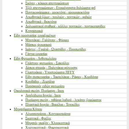
Σκόνες - κόκκοι απεντομώσεων
Τζέλ απεντομώσεων - Ετοιμόχρηστα δολώματα gel
Ποντικοφάρμακα - μυοκτόνα - αρουραιοκτόνα
Απωθητικά ζώων - πουλιών - ποντικών - φιδιών
Απωθητικά - βιοκτόνα
Δολωματικοί σταθμοί - κόλλες ποντικών - ποντικοπαγίδες
Κτηνιατρικά
Είδη προστασίας εργαζομένων
Μποτάκια - Γαλότσες - Φόρμες
Μάσκες ψεκασμού
Ιμάντες - Γυαλιά - Ωτασπίδες - Προσωπίδες
Γάντια εργασίας
Είδη Φυτωρίου - Ανθοπωλείου
Γλάστρες φυτωρίου - Σακούλες
Δίσκοι σποράς - Παλετάκια φύτευσης
Γλαστράκια - Υποστρώματα JIFFY
Είδη συσκευασίας - Ταμπελάκια - Ράφιες - Κορδόνια
Κουβάδες - Ζεμπίλια
Προσφορές ειδών φυτωρίου
Οικολογικά σκεύη- Πυρίμαχα - Inox
Ανοξείδωτα δοχεία - Inox
Πυρίμαχα σκεύη - πιθάρια λαδιού - λεκάνες ζυμώματος
Πλαστικά δοχεία - Βαρέλια - Τενεκέδες
Μηχανήματα Κήπου
Αλυσσοπρίονα - Κονταροπρίονα
Σκαπτικά - Φρέζες
Μηχανές γκαζόν - Χλοοκοπτικά
Χορτοκοπτικά - Θαμνοκοπτικά