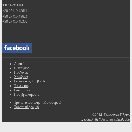
ΤΗΛΕΦΩΝΑ
+30 27410 48611
+30 27410 48621
+30 27410 49302
Αρχική
Η εταιρεία
Προϊόντα
Χονδρική
Γεωπονικές Συμβουλές
Τα νέα μας
Επικοινωνία
Που βρισκόμαστε
Τρόποι αποστολής - Μεταφορικά
Τρόποι πληρωμής
©2014 Γεωπονικό Πάρκο
Σχεδίαση & Υλοποίηση DataQube