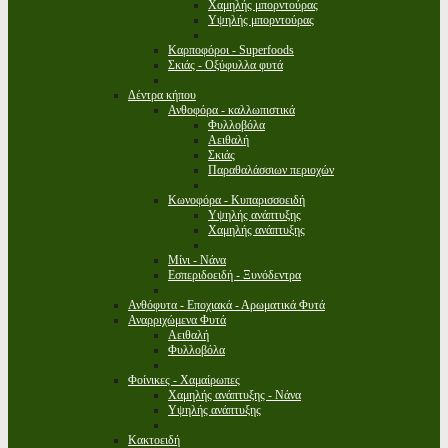
Χαμηλής μπορντούρας
Υψηλής μπορντούρας
Καρποφόροι - Superfoods
Σκιάς - Οξύφυλλα φυτά
Δέντρα κήπου
Ανθοφόρα - καλλωπιστικά
Φυλλοβόλα
Αειθαλή
Σκιάς
Παραθαλάσσιων περιοχών
Κωνοφόρα - Κυπαρισσοειδή
Υψηλής ανάπτυξης
Χαμηλής ανάπτυξης
Μίνι - Νάνα
Εσπεριδοειδή - Ξυνόδεντρα
Ανθόφυτα - Εποχιακά - Αρωματικά Φυτά
Αναρριχώμενα Φυτά
Αειθαλή
Φυλλοβόλα
Φοίνικες - Χαμαίρωπες
Χαμηλής ανάπτυξης - Νάνα
Υψηλής ανάπτυξης
Κακτοειδή