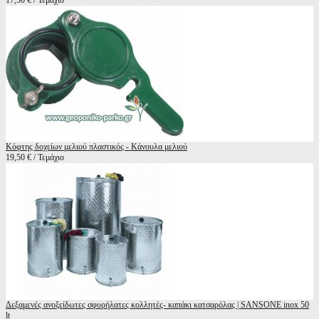
17,50 € / Τεμάχιο
Κόφτης δοχείων μελιού πλαστικός - Κάνουλα μελιού
19,50 € / Τεμάχιο
Δεξαμενές ανοξείδωτες σφυρήλατες κολλητές- καπάκι κατσαρόλας | SANSONE inox 50
lt