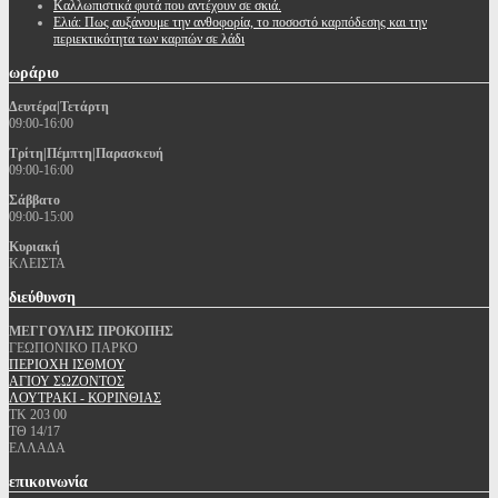
Καλλωπιστικά φυτά που αντέχουν σε σκιά.
Ελιά: Πως αυξάνουμε την ανθοφορία, το ποσοστό καρπόδεσης και την
περιεκτικότητα των καρπών σε λάδι
ωράριο
Δευτέρα|Τετάρτη
09:00-16:00
Τρίτη|Πέμπτη|Παρασκευή
09:00-16:00
Σάββατο
09:00-15:00
Κυριακή
ΚΛΕΙΣΤΑ
διεύθυνση
ΜΕΓΓΟΥΛΗΣ ΠΡΟΚΟΠΗΣ
ΓΕΩΠΟΝΙΚΟ ΠΑΡΚΟ
ΠΕΡΙΟΧΗ ΙΣΘΜΟΥ
ΑΓΙΟΥ ΣΩΖΟΝΤΟΣ
ΛΟΥΤΡΑΚΙ - ΚΟΡΙΝΘΙΑΣ
ΤΚ 203 00
ΤΘ 14/17
ΕΛΛΑΔΑ
επικοινωνία