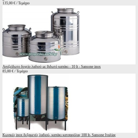
135,00 € / Τεμάχιο
Ανοξείδωτο δοχείο λαδιού με βιδωτό καπάκι - 10 lt - Sansone inox
85,00 € / Τεμάχιο
Κωνικές inox δεξαμενές λαδιού- καπάκι κατσαρόλας 100 lt- Sansone Ιταλίας