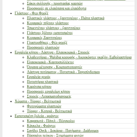
Σάκοι συλλογής - προστασίας καρπών
Προσφορές σε ελαιόπανα και ελαιόδιχτα
Γλάστρες - Φερ Φορζέ
Πλαστικές γλάστρες - ζαρντινιέρες - Πιάτα πλαστικά
Κεραμικές πήλινες γλάστρες
Τσιμεντένιες γλάστρες - ζαρντινιέρες
Γλάστρες ξύλινες εμποτισμένες
Κεραμικές Ζαρντινιέρες
Γλαστροθήκες - Φέρ φορζέ
Προσφορές γλαστρών
Εργαλεία κήπου - Λάστιχα - Ελαιοκομικά - Σπορείς
Κλαδευτήρια - Ψαλίδια κορυφής - Ακροκόφτες γκαζόν- Εμβολιαστήρια
Ελαιοκομικά - Καρποσυλλέκτες
Όργανα μέτρησης - Κομποστοποιητές
Λάστιχα ποτίσματος - Ποτιστικά - Ταχυσύνδεσμοι
Εργαλεία χειρός
Ποτιστήρια πλαστικά
Καρότσια κήπου
Προσφορές εργαλείων κήπου
Σπορείς - Λιπασματοδιανομείς
Χώματα - Τύρφες - Βελτιωτικά
Φυτοχώματα γλαστρών
Τύρφες - Κοπριά - Βελτιωτικά
Εμποτισμένη ξυλεία - φράχτες
Καφασωτά - Πάνελ - Πέργκολες
Κάγκελα - Φράχτες
Σανίδες Deck - Δοκάρια - Πατήματα - Διάδρομοι
Πάσσαλοι πεύκου - Στηρίγματα φυτών