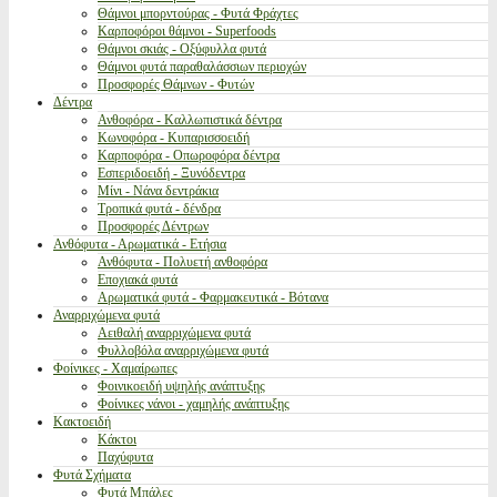
Θάμνοι μπορντούρας - Φυτά Φράχτες
Καρποφόροι θάμνοι - Superfoods
Θάμνοι σκιάς - Οξύφυλλα φυτά
Θάμνοι φυτά παραθαλάσσιων περιοχών
Προσφορές Θάμνων - Φυτών
Δέντρα
Ανθοφόρα - Καλλωπιστικά δέντρα
Κωνοφόρα - Κυπαρισσοειδή
Καρποφόρα - Οπωροφόρα δέντρα
Εσπεριδοειδή - Ξυνόδεντρα
Μίνι - Νάνα δεντράκια
Τροπικά φυτά - δένδρα
Προσφορές Δέντρων
Ανθόφυτα - Αρωματικά - Ετήσια
Ανθόφυτα - Πολυετή ανθοφόρα
Εποχιακά φυτά
Αρωματικά φυτά - Φαρμακευτικά - Βότανα
Αναρριχώμενα φυτά
Αειθαλή αναρριχώμενα φυτά
Φυλλοβόλα αναρριχώμενα φυτά
Φοίνικες - Χαμαίρωπες
Φοινικοειδή υψηλής ανάπτυξης
Φοίνικες νάνοι - χαμηλής ανάπτυξης
Κακτοειδή
Κάκτοι
Παχύφυτα
Φυτά Σχήματα
Φυτά Μπάλες