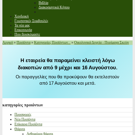
Βιβλία
Διακοσμητικά Κήπου
Χονδρική
Γεωπονικές Συμβουλές
Τα νέα μας
Επικοινωνία
Που βρισκόμαστε
Αρχική
»
Προϊόντα
»
Κατηγορίες Προϊόντων...
»
Οικολογικά Δοχεία - Πυρίμαχα Σκεύη
Η εταιρεία θα παραμείνει κλειστή λόγω
διακοπών από 9 μέχρι και 16 Αυγούστου.
Οι παραγγελίες που θα προκύψουν θα εκτελεστούν
από 17 Αυγούστου και μετά.
κατηγορίες
προιόντων
Προσφορές
Νέα Προϊόντα
Επίκαιρα Προϊόντα
Θάμνοι
Ανθοφόροι θάμνοι