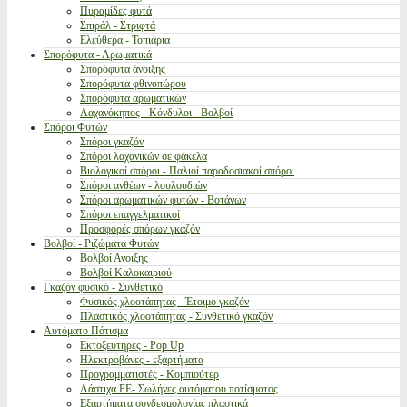
Πυραμίδες φυτά
Σπιράλ - Στριφτά
Ελεύθερα - Τοπιάρια
Σπορόφυτα - Αρωματικά
Σπορόφυτα άνοιξης
Σπορόφυτα φθινοπώρου
Σπορόφυτα αρωματικών
Λαχανόκηπος - Κόνδυλοι - Βολβοί
Σπόροι Φυτών
Σπόροι γκαζόν
Σπόροι λαχανικών σε φάκελα
Βιολογικοί σπόροι - Παλιοί παραδοσιακοί σπόροι
Σπόροι ανθέων - λουλουδιών
Σπόροι αρωματικών φυτών - Βοτάνων
Σπόροι επαγγελματικοί
Προσφορές σπόρων γκαζόν
Βολβοί - Ριζώματα Φυτών
Βολβοί Ανοιξης
Βολβοί Καλοκαιριού
Γκαζόν φυσικό - Συνθετικό
Φυσικός χλοοτάπητας - Έτοιμο γκαζόν
Πλαστικός χλοοτάπητας - Συνθετικό γκαζόν
Αυτόματο Πότισμα
Εκτοξευτήρες - Pop Up
Ηλεκτροβάνες - εξαρτήματα
Προγραμματιστές - Κομπιούτερ
Λάστιχα PE- Σωλήνες αυτόματου ποτίσματος
Εξαρτήματα συνδεσμολογίας πλαστικά