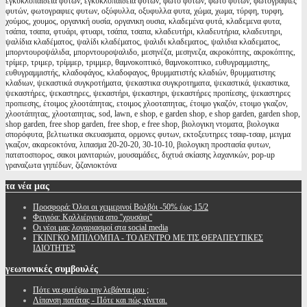
εγκυκλοπαίδεια φυτών, εγκυκλοπαιδεια φυτών, φωτο φυτων, φωτό φυτών, φωτογραφίες
φυτών, φωτογραφιες φυτων, οξύφυλλα, οξυφυλλα φυτα, χώμα, χωμα, τύρφη, τυρφη,
χούμος, χουμος, οργανική ουσία, οργανικη ουσια, κλαδεμένα φυτά, κλαδεμενα φυτα,
τσάπα, τσαπα, φτυάρι, φτυαρι, τσάπα, τσαπα, κλαδευτήρι, κλαδευτήρια, κλαδευτηρι,
ψαλίδια κλαδέματος, ψαλίδι κλαδέματος, ψαλιδι κλαδεματος, ψαλιδια κλαδεματος,
μπορντουροψάλιδα, μπορντουροψαλιδο, μεσηνέζα, μεσηνεζα, ακροκόπτης, ακροκόπτης,
τρίμερ, τριμερ, τρίμμερ, τριμμερ, θαμνοκοπτικό, θαμνοκοπτικο, ευθυγραμμιστης,
ευθυγραμμιστής, κλαδοφάγος, κλαδοφαγος, θρυμματιστής κλαδιών, θρυμματιστης
κλαδιων, ψεκαστικά συγκροτήματα, ψεκαστικα συγκροτηματα, ψεκαστικά, ψεκαστικα,
ψεκαστήρες, ψεκαστηρες, ψεκαστήρι, ψεκαστηρι, ψεκαστήρες προπίεσης, ψεκαστηρες
προπιεσης, έτοιμος χλοοτάπητας, ετοιμος χλοοταπητας, έτοιμο γκαζόν, ετοιμο γκαζον,
χλοοτάπητας, χλοοταπητας, sod, lawn, e shop, e garden shop, e shop garden, garden shop,
shop garden, free shop garden, free shop, e free shop, βιολογικη ντοματα, βιολογικα
σπορόφυτα, βελτιωτικα σκευασματα, ορμονες φυτων, εκτοξευτηρες τσαφ-τσαφ, μειγμα
γκαζον, ακαρεοκτόνα, λιπασμα 20-20-20, 30-10-10, βιολογικη προστασία φυτων,
πατατοσπορος, σακοι μανιταριών, μουσαμάδες, διχτυά σκίασης λαχανικών, pop-up
γραναζωτα γηπέδων, ζιζανιοκτόνα
τα
νέα μας
Προσφορά: Όλοι οι χειμερινοί Βολβόι -50% έως 15/2
Φειγιόα: Καλλιέργεια απο ''χρυσάφι''
Oι νέοι μας λογαριασμοί στα social media
ΓΚΙΝΓΚΟ ΜΠΙΛΟΜΠΑ - ΤΟ ΔΕΝΤΡΟ ΜΕ ΤΙΣ ΘΕΡΑΠΕΥΤΙΚΕΣ
ΙΔΙΟΤΗΤΕΣ
γεωπονικές
συμβουλές
Πότε να φυτέψω την λεβάντα μου ;
Λίπανση πατάτας - Πότε και πώς γίνεται.