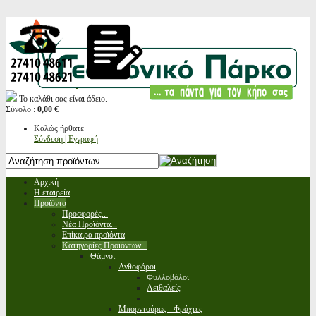
Το καλάθι σας είναι άδειο.
Σύνολο :
0,00 €
Καλώς ήρθατε
Σύνδεση | Εγγραφή
Αρχική
Η εταιρεία
Προϊόντα
Προσφορές...
Νέα Προϊόντα...
Επίκαιρα προϊόντα
Κατηγορίες Προϊόντων...
Θάμνοι
Ανθοφόροι
Φυλλοβόλοι
Αειθαλείς
Μπορντούρας - Φράχτες