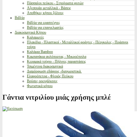
Πάσσαλοι πεύκου - Στηρίγματα φυτών
Αξεσουάρ μεταλλικά - Βάσεις
Αποθήκες κήπου ξύλινες
Βιβλία
Βιβλία για ερασιτέχνες
Βιβλία για επαγγελματίες
Διακοσμητικά Κήπου
Καλαμωτές
Πλακίδια - Πλαστικοί - Μεταλλικοί φράχτες - Πέργκολες - Πράσινοι
τοίχοι
Καλάμια Bamboo
Καμπανάκια αυλόπορτας - Μικροέπιπλα
Κεραμικά τοίχου - Πήλινες παραστάσεις
Τσιμέντινα διακοσμητικά
Διαμόρφωση εδάφους -διαχωριστικά.
Ελαφρόπετρα - Φλοιός Πεύκου
Βρύσες ορειχάλκινες
Φωτιστικά κήπου
Γάντια νιτριλίου μιάς χρήσης μπλέ