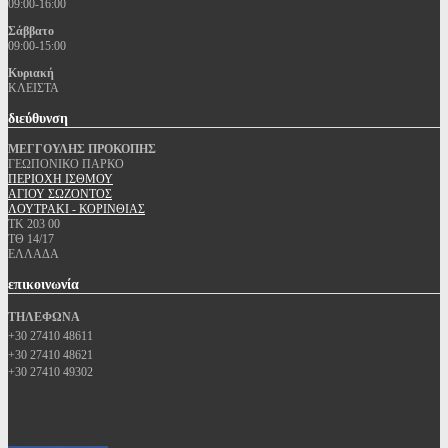
09:00-16:00
Σάββατο
09:00-15:00
Κυριακή
ΚΛΕΙΣΤΑ
διεύθυνση
ΜΕΓΓΟΥΛΗΣ ΠΡΟΚΟΠΗΣ
ΓΕΩΠΟΝΙΚΟ ΠΑΡΚΟ
ΠΕΡΙΟΧΗ ΙΣΘΜΟΥ
ΑΓΙΟΥ ΣΩΖΟΝΤΟΣ
ΛΟΥΤΡΑΚΙ - ΚΟΡΙΝΘΙΑΣ
ΤΚ 203 00
ΤΘ 14/17
ΕΛΛΑΔΑ
επικοινωνία
ΤΗΛΕΦΩΝΑ
+30 27410 48611
+30 27410 48621
+30 27410 49302