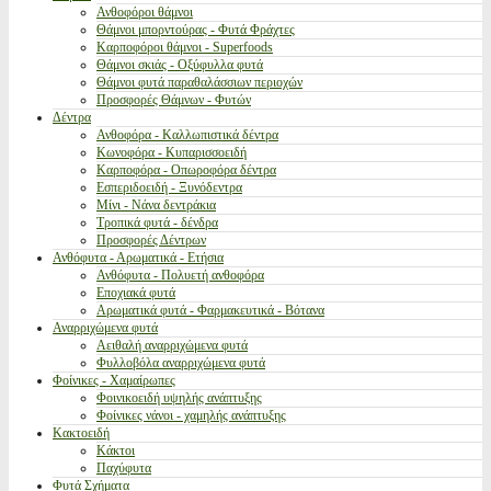
Ανθοφόροι θάμνοι
Θάμνοι μπορντούρας - Φυτά Φράχτες
Καρποφόροι θάμνοι - Superfoods
Θάμνοι σκιάς - Οξύφυλλα φυτά
Θάμνοι φυτά παραθαλάσσιων περιοχών
Προσφορές Θάμνων - Φυτών
Δέντρα
Ανθοφόρα - Καλλωπιστικά δέντρα
Κωνοφόρα - Κυπαρισσοειδή
Καρποφόρα - Οπωροφόρα δέντρα
Εσπεριδοειδή - Ξυνόδεντρα
Μίνι - Νάνα δεντράκια
Τροπικά φυτά - δένδρα
Προσφορές Δέντρων
Ανθόφυτα - Αρωματικά - Ετήσια
Ανθόφυτα - Πολυετή ανθοφόρα
Εποχιακά φυτά
Αρωματικά φυτά - Φαρμακευτικά - Βότανα
Αναρριχώμενα φυτά
Αειθαλή αναρριχώμενα φυτά
Φυλλοβόλα αναρριχώμενα φυτά
Φοίνικες - Χαμαίρωπες
Φοινικοειδή υψηλής ανάπτυξης
Φοίνικες νάνοι - χαμηλής ανάπτυξης
Κακτοειδή
Κάκτοι
Παχύφυτα
Φυτά Σχήματα