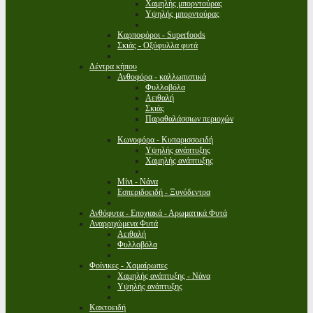
Χαμηλής μπορντούρας
Υψηλής μπορντούρας
Καρποφόροι - Superfoods
Σκιάς - Οξύφυλλα φυτά
Δέντρα κήπου
Ανθοφόρα - καλλωπιστικά
Φυλλοβόλα
Αειθαλή
Σκιάς
Παραθαλάσσιων περιοχών
Κωνοφόρα - Κυπαρισσοειδή
Υψηλής ανάπτυξης
Χαμηλής ανάπτυξης
Μίνι - Νάνα
Εσπεριδοειδή - Ξυνόδεντρα
Ανθόφυτα - Εποχιακά - Αρωματικά Φυτά
Αναρριχώμενα Φυτά
Αειθαλή
Φυλλοβόλα
Φοίνικες - Χαμαίρωπες
Χαμηλής ανάπτυξης - Νάνα
Υψηλής ανάπτυξης
Κακτοειδή