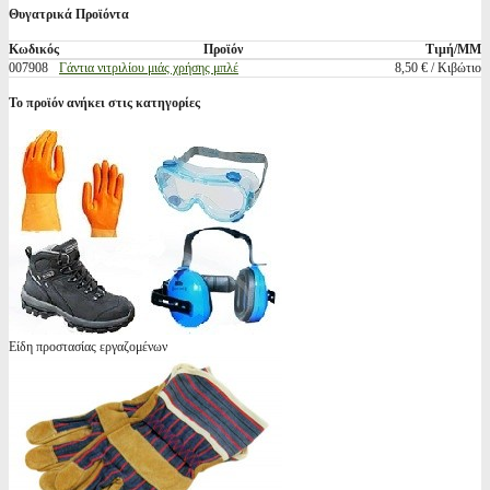
Θυγατρικά Προϊόντα
Κωδικός
Προϊόν
Τιμή/ΜΜ
007908
Γάντια νιτριλίου μιάς χρήσης μπλέ
8,50 € / Κιβώτιο
Το προϊόν ανήκει στις κατηγορίες
Είδη προστασίας εργαζομένων