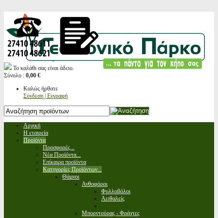
Το καλάθι σας είναι άδειο.
Σύνολο :
0,00 €
Καλώς ήρθατε
Σύνδεση | Εγγραφή
Αρχική
Η εταιρεία
Προϊόντα
Προσφορές...
Νέα Προϊόντα...
Επίκαιρα προϊόντα
Κατηγορίες Προϊόντων...
Θάμνοι
Ανθοφόροι
Φυλλοβόλοι
Αειθαλείς
Μπορντούρας - Φράχτες