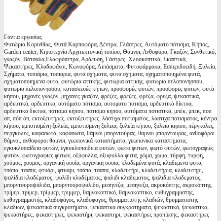
Γάντια εργασίας
Φυτώρια Κορινθίας, Φυτά Καρποφόρα, Δέντρα, Γλάστρες, Αυτόματο πότισμα, Κήπος,
Garden center, Κηποτεχνία Αρχιτεκτονική τοπίου, Θάμνοι, Ανθοφόρα, Γκαζόν, Συνθετικό,
γκαζόν, Βότσαλα,Ελαφρόπετρα, Αρδευση, Γάστρες, Χλοοκοπτικά, Σκαπτικά,
Ψεκαστήρες, Κλαδοφάγοι, Κωνοφόρα, Λιπάσματα, Φυτοφάρμακα, Εσπεριδοειδή, Ξυλεία,
Σχήματα, τοπιάρια, τοπιαρια, φυτά σχήματα, φυτα σχηματα, σχηματοποιημένα φυτά,
σχηματοποιημενα φυτα, φυτώρια αττικής, φυτωρια αττικης, φυτωρια πελοπονησσου,
φυτωρια πελοπονησσου, κατασκευές κήπων, προσφορές φυτών, προσφορες φυτων, φυτά
κήπου, μηχανές γκαζόν, μηχανες γκαζον, φρέζες, φρεζες, φρέζα, φρεζα, ψεκαστικά,
αρδευτικά, αρδευτικα, αυτόματο πότισμα, αυτοματο ποτισμα, αρδευτικά δίκτυα,
αρδευτικα δικτυα, πότισμα κήπου, ποτισμα κηπου, αυτόματα ποτιστικά, μπέκ, μπεκ, ποπ
απ, πόπ άπ, εκτοξευτήρες, εκτοξευτηρες, λάστιχα ποτίσματος, λαστιχα ποτισματος, κέντρα
κήπου, εμποτισμένη ξυλεία, εμποτισμενη ξυλεια, ξυλεία κήπου, ξυλεια κηπου, πέργκολες,
περγκολες, καφασωτά, καφασωτα, θάμνοι μπορντούρας, θαμνοι μπορντουρας, ανθοφόροι
θάμνοι, ανθοφοροι θαμνοι, γεωπονικά καταστήματα, γεωπονικα καταστηματα,
εγκυκλοπαίδεια φυτών, εγκυκλοπαιδεια φυτών, φωτο φυτων, φωτό φυτών, φωτογραφίες
φυτών, φωτογραφιες φυτων, οξύφυλλα, οξυφυλλα φυτα, χώμα, χωμα, τύρφη, τυρφη,
χούμος, χουμος, οργανική ουσία, οργανικη ουσια, κλαδεμένα φυτά, κλαδεμενα φυτα,
τσάπα, τσαπα, φτυάρι, φτυαρι, τσάπα, τσαπα, κλαδευτήρι, κλαδευτήρια, κλαδευτηρι,
ψαλίδια κλαδέματος, ψαλίδι κλαδέματος, ψαλιδι κλαδεματος, ψαλιδια κλαδεματος,
μπορντουροψάλιδα, μπορντουροψαλιδο, μεσηνέζα, μεσηνεζα, ακροκόπτης, ακροκόπτης,
τρίμερ, τριμερ, τρίμμερ, τριμμερ, θαμνοκοπτικό, θαμνοκοπτικο, ευθυγραμμιστης,
ευθυγραμμιστής, κλαδοφάγος, κλαδοφαγος, θρυμματιστής κλαδιών, θρυμματιστης
κλαδιων, ψεκαστικά συγκροτήματα, ψεκαστικα συγκροτηματα, ψεκαστικά, ψεκαστικα,
ψεκαστήρες, ψεκαστηρες, ψεκαστήρι, ψεκαστηρι, ψεκαστήρες προπίεσης, ψεκαστηρες