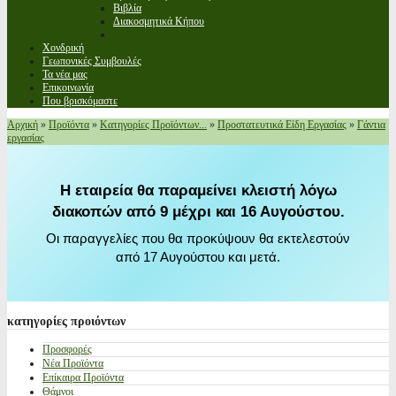
Βιβλία
Διακοσμητικά Κήπου
Χονδρική
Γεωπονικές Συμβουλές
Τα νέα μας
Επικοινωνία
Που βρισκόμαστε
Αρχική
»
Προϊόντα
»
Κατηγορίες Προϊόντων...
»
Προστατευτικά Είδη Εργασίας
»
Γάντια
εργασίας
Η εταιρεία θα παραμείνει κλειστή λόγω
διακοπών από 9 μέχρι και 16 Αυγούστου.
Οι παραγγελίες που θα προκύψουν θα εκτελεστούν
από 17 Αυγούστου και μετά.
κατηγορίες
προιόντων
Προσφορές
Νέα Προϊόντα
Επίκαιρα Προϊόντα
Θάμνοι