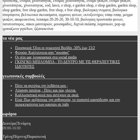
προπιεσης, έτοιμος χλοοτάπητας, ετοιμος χλοοταπητας, έτοιμο γκαζόν, ετοιμο γκαζον,
χλοοτάπητας, χλοοταπητας, sod, lawn, e shop, e garden shop, e shop garden, garden shop,
shop garden, free shop garden, free shop, e free shop, βιολογικη ντοματα, βιολογικα
σπορόφυτα, βελτιωτικα σκευασματα, ορμονες φυτων, εκτοξευτηρες τσαφ-τσαφ, μειγμα
γκαζον, ακαρεοκτόνα, λιπασμα 20-20-20, 30-10-10, βιολογικη προστασία φυτων,
πατατοσπορος, σακοι μανιταριών, μουσαμάδες, διχτυά σκίασης λαχανικών, pop-up
γραναζωτα γηπέδων, ζιζανιοκτόνα
τα
νέα μας
Προσφορά: Όλοι οι χειμερινοί Βολβόι -50% έως 15/2
Φειγιόα: Καλλιέργεια απο ''χρυσάφι''
Oι νέοι μας λογαριασμοί στα social media
ΓΚΙΝΓΚΟ ΜΠΙΛΟΜΠΑ - ΤΟ ΔΕΝΤΡΟ ΜΕ ΤΙΣ ΘΕΡΑΠΕΥΤΙΚΕΣ
ΙΔΙΟΤΗΤΕΣ
γεωπονικές
συμβουλές
Πότε να φυτέψω την λεβάντα μου ;
Λίπανση πατάτας - Πότε και πώς γίνεται.
Καλλωπιστικά φυτά που αντέχουν σε σκιά.
Ελιά: Πως αυξάνουμε την ανθοφορία, το ποσοστό καρπόδεσης και την
περιεκτικότητα των καρπών σε λάδι
ωράριο
Δευτέρα|Τετάρτη
09:00-16:00
Τρίτη|Πέμπτη|Παρασκευή