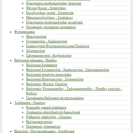
Εξαρτήματα συνδεσμολογίας πλαστικά
Φίλτρα Νερού - Λιπαντήρες
Εκτοξευτήρες νερού - Επιφανείας
Μικροεκτοξευτήρες - Σταλάκτες
Εξαρτήματα συνδεσμολογίας μεταλλικά
Προσφορές αυτόματου ποτίσματος
Φυτοφάρμακα
Μυκητοκτόνα
Εντομοκτόνα - Ακαρεοκτόνα
Ερασιτεχνικά Φυτοπροστατευτικά Προιόντα
Ζιζανιοκτόνα
Σαλιγκαροκτόνα - Κοχλιοκτόνα
Βιολογικά φάρμακα - Παγίδες
Βιολογικά Λιπάσματα
Βιολογικά Εντομοκτόνα - Ακαρεοκτόνα - Σαλιγκαροκτόνα
Βιολογικά προιόντα προστασίας
Βιολογικά Μυκητοκτόνα - Ζιζανιοκτόνα
Βιολογικές Φυτικές Ορμόνες
Βιολογικές Εντομοπαγίδες - Σαλιγκαροπαγίδες - Παγίδες ερπετών -
Κόλλες
Σκευάσματα βιολογικά για απεντομώσεις
Λιπάσματα - Ορμόνες
Κοκκώδη χημικά λιπάσματα
Λιπάσματα υδατοδιαλυτά διαφυλλικά
Ρυθμιστές ανάπτυξης - Ορμόνες
Βελτιωτικά φυτών
Προσφορές λιπασμάτων
Βιοκτόνα - Ποντικοφάρμακα - Απωθητικά