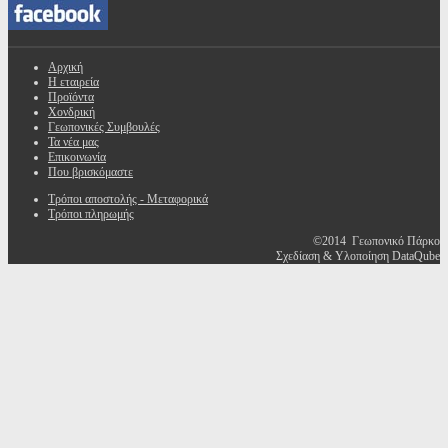
Αρχική
Η εταιρεία
Προϊόντα
Χονδρική
Γεωπονικές Συμβουλές
Τα νέα μας
Επικοινωνία
Που βρισκόμαστε
Τρόποι αποστολής - Μεταφορικά
Τρόποι πληρωμής
©2014 Γεωπονικό Πάρκο
Σχεδίαση & Υλοποίηση DataQube