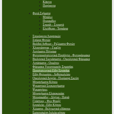
Κάκτοι
Παχύφυτα
Φυτά Σχήματα
Μπάλες
Πυραμίδες
Σπιράλ - Στριφτά
Ελεύθερα - Τοπιάρια
Σπορόφυτα Λαχανικών
Σπόροι Φυτών
Βολβοί Ανθεων - Ριζώματα Φυτών
Χλοοτάπητας - Γκαζόν
Αυτόματο Πότισμα
Φυτοπροστατευτικά Προϊόντα - Φυτοφάρμακα
Βιολογικά Σκευάσματα - Οικολογικά Φάρμακα
Λιπάσματα - Ορμόνες
Φάρμακα Υγειονομικής Σημασίας
Προστατευτικά Είδη Εργασίας
Είδη Φυτωρίου - Ανθοπωλείου
Οικολογικά Δοχεία - Πυρίμαχα Σκεύη
Μηχανήματα Κήπου
Ψεκαστικά Συγκροτήματα
Ψεκαστήρες
Μηχανήματα Ελαιοκομίας
Μουσαμάδες - Δίχτυα - Πανιά
Γλάστρες - Φερ Φορζέ
Εργαλεία - Είδη Κήπου
Χώματα - Βελτιωτικά εδάφους
Εμποτισμένη ξυλεία κήπου