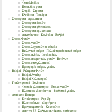
Φυτά Μπάλες
Πυραμίδες φυτά
Σπιράλ - Στριφτά
Ελεύθερα - Τοπιάρια
Σπορόφυτα - Αρωματικά
Σπορόφυτα άνοιξης
Σπορόφυτα φθινοπώρου
Σπορόφυτα αρωματικών
Λαχανόκηπος - Κόνδυλοι - Βολβοί
Σπόροι Φυτών
Σπόροι γκαζόν
Σπόροι λαχανικών σε φάκελα
Βιολογικοί σπόροι - Παλιοί παραδοσιακοί σπόροι
Σπόροι ανθέων - λουλουδιών
Σπόροι αρωματικών φυτών - Βοτάνων
Σπόροι επαγγελματικοί
Προσφορές σπόρων γκαζόν
Βολβοί - Ριζώματα Φυτών
Βολβοί Ανοιξης
Βολβοί Καλοκαιριού
Γκαζόν φυσικό - Συνθετικό
Φυσικός χλοοτάπητας - Έτοιμο γκαζόν
Πλαστικός χλοοτάπητας - Συνθετικό γκαζόν
Αυτόματο Πότισμα
Εκτοξευτήρες - Pop Up
Ηλεκτροβάνες - εξαρτήματα
Προγραμματιστές - Κομπιούτερ
Λάστιχα PE- Σωλήνες αυτόματου ποτίσματος