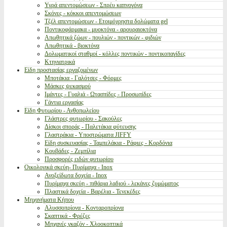
Υγρά απεντομώσεων - Σπρέυ καπνογόνα
Σκόνες - κόκκοι απεντομώσεων
Τζέλ απεντομώσεων - Ετοιμόχρηστα δολώματα gel
Ποντικοφάρμακα - μυοκτόνα - αρουραιοκτόνα
Απωθητικά ζώων - πουλιών - ποντικών - φιδιών
Απωθητικά - βιοκτόνα
Δολωματικοί σταθμοί - κόλλες ποντικών - ποντικοπαγίδες
Κτηνιατρικά
Είδη προστασίας εργαζομένων
Μποτάκια - Γαλότσες - Φόρμες
Μάσκες ψεκασμού
Ιμάντες - Γυαλιά - Ωτασπίδες - Προσωπίδες
Γάντια εργασίας
Είδη Φυτωρίου - Ανθοπωλείου
Γλάστρες φυτωρίου - Σακούλες
Δίσκοι σποράς - Παλετάκια φύτευσης
Γλαστράκια - Υποστρώματα JIFFY
Είδη συσκευασίας - Ταμπελάκια - Ράφιες - Κορδόνια
Κουβάδες - Ζεμπίλια
Προσφορές ειδών φυτωρίου
Οικολογικά σκεύη- Πυρίμαχα - Inox
Ανοξείδωτα δοχεία - Inox
Πυρίμαχα σκεύη - πιθάρια λαδιού - λεκάνες ζυμώματος
Πλαστικά δοχεία - Βαρέλια - Τενεκέδες
Μηχανήματα Κήπου
Αλυσσοπρίονα - Κονταροπρίονα
Σκαπτικά - Φρέζες
Μηχανές γκαζόν - Χλοοκοπτικά