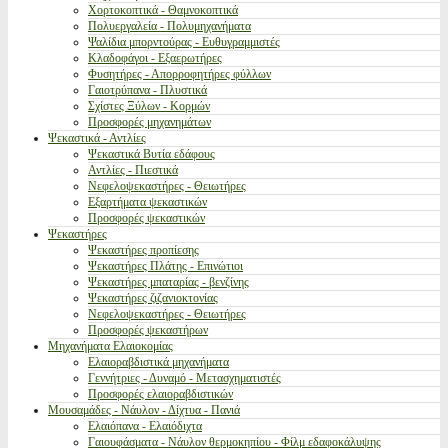
Χορτοκοπτικά - Θαμνοκοπτικά
Πολυεργαλεία - Πολυμηχανήματα
Ψαλίδια μπορντούρας - Ευθυγραμμιστές
Κλαδοφάγοι - Εξαερωτήρες
Φυσητήρες - Απορροφητήρες φύλλων
Γαιοτρύπανα - Πλυστικά
Σχίστες Ξύλων - Κορμών
Προσφορές μηχανημάτων
Ψεκαστικά - Αντλίες
Ψεκαστικά Βυτία εδάφους
Αντλίες - Πιεστικά
Νεφελοψεκαστήρες - Θειωτήρες
Εξαρτήματα ψεκαστικών
Προσφορές ψεκαστικών
Ψεκαστήρες
Ψεκαστήρες προπίεσης
Ψεκαστήρες Πλάτης - Επινώτιοι
Ψεκαστήρες μπαταρίας - βενζίνης
Ψεκαστήρες ζιζανιοκτονίας
Νεφελοψεκαστήρες - Θειωτήρες
Προσφορές ψεκαστήρων
Μηχανήματα Ελαιοκομίας
Ελαιοραβδιστικά μηχανήματα
Γεννήτριες - Δυναμό - Μετασχηματιστές
Προσφορές ελαιοραβδιστικών
Μουσαμάδες - Νάυλον - Δίχτυα - Πανιά
Ελαιόπανα - Ελαιόδιχτα
Γαιουφάσματα - Νάυλον θερμοκηπίου - Φίλμ εδαφοκάλυψης