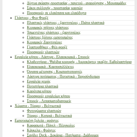
Δίχτυα σκίασης-προστασίας - παγετού - αναρρίχησης - Μουσαμάδες
Σάκοι συλλογής - προστασίας καρπών
Προσφορές σε ελαιόπανα και ελαιόδιχτα
Γλάστρες - Φερ Φορζέ
Πλαστικές γλάστρες - ζαρντινιέρες - Πιάτα πλαστικά
Κεραμικές πήλινες γλάστρες
Τσιμεντένιες γλάστρες - ζαρντινιέρες
Γλάστρες ξύλινες εμποτισμένες
Κεραμικές Ζαρντινιέρες
Γλαστροθήκες - Φέρ φορζέ
Προσφορές γλαστρών
Εργαλεία κήπου - Λάστιχα - Ελαιοκομικά - Σπορείς
Κλαδευτήρια - Ψαλίδια κορυφής - Ακροκόφτες γκαζόν- Εμβολιαστήρια
Ελαιοκομικά - Καρποσυλλέκτες
Όργανα μέτρησης - Κομποστοποιητές
Λάστιχα ποτίσματος - Ποτιστικά - Ταχυσύνδεσμοι
Εργαλεία χειρός
Ποτιστήρια πλαστικά
Καρότσια κήπου
Προσφορές εργαλείων κήπου
Σπορείς - Λιπασματοδιανομείς
Χώματα - Τύρφες - Βελτιωτικά
Φυτοχώματα γλαστρών
Τύρφες - Κοπριά - Βελτιωτικά
Εμποτισμένη ξυλεία - φράχτες
Καφασωτά - Πάνελ - Πέργκολες
Κάγκελα - Φράχτες
Σανίδες Deck - Δοκάρια - Πατήματα - Διάδρομοι