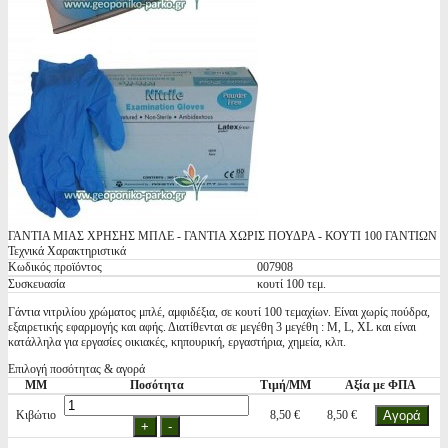
ΓΑΝΤΙΑ ΜΙΑΣ ΧΡΗΣΗΣ ΜΠΛΕ - ΓΑΝΤΙΑ ΧΩΡΙΣ ΠΟΥΔΡΑ - ΚΟΥΤΙ 100 ΓΑΝΤΙΩΝ
Τεχνικά Χαρακτηριστικά
Κωδικός προϊόντος
007908
Συσκευασία
κουτί 100 τεμ.
Γάντια νιτριλίου χρώματος μπλέ, αμφιδέξια, σε κουτί 100 τεμαχίων. Είναι χωρίς πούδρα,
εξαιρετικής εφαρμογής και αφής. Διατίθενται σε μεγέθη 3 μεγέθη : M, L, XL και είναι
κατάλληλα για εργασίες οικιακές, κηπουρική, εργαστήρια, χημεία, κλπ.
Επιλογή ποσότητας & αγορά
ΜΜ
Ποσότητα
Τιμή/ΜΜ
Αξία με ΦΠΑ
Κιβώτιο
8,50 €
8,50 €