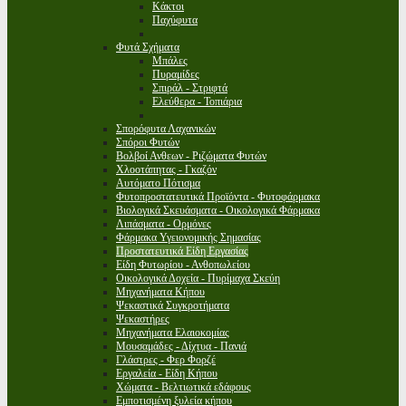
Κάκτοι
Παχύφυτα
Φυτά Σχήματα
Μπάλες
Πυραμίδες
Σπιράλ - Στριφτά
Ελεύθερα - Τοπιάρια
Σπορόφυτα Λαχανικών
Σπόροι Φυτών
Βολβοί Ανθεων - Ριζώματα Φυτών
Χλοοτάπητας - Γκαζόν
Αυτόματο Πότισμα
Φυτοπροστατευτικά Προϊόντα - Φυτοφάρμακα
Βιολογικά Σκευάσματα - Οικολογικά Φάρμακα
Λιπάσματα - Ορμόνες
Φάρμακα Υγειονομικής Σημασίας
Προστατευτικά Είδη Εργασίας
Είδη Φυτωρίου - Ανθοπωλείου
Οικολογικά Δοχεία - Πυρίμαχα Σκεύη
Μηχανήματα Κήπου
Ψεκαστικά Συγκροτήματα
Ψεκαστήρες
Μηχανήματα Ελαιοκομίας
Μουσαμάδες - Δίχτυα - Πανιά
Γλάστρες - Φερ Φορζέ
Εργαλεία - Είδη Κήπου
Χώματα - Βελτιωτικά εδάφους
Εμποτισμένη ξυλεία κήπου