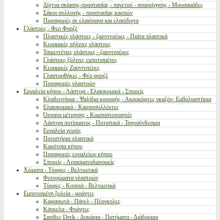
Δίχτυα σκίασης-προστασίας - παγετού - αναρρίχησης - Μουσαμάδες
Σάκοι συλλογής - προστασίας καρπών
Προσφορές σε ελαιόπανα και ελαιόδιχτα
Γλάστρες - Φερ Φορζέ
Πλαστικές γλάστρες - ζαρντινιέρες - Πιάτα πλαστικά
Κεραμικές πήλινες γλάστρες
Τσιμεντένιες γλάστρες - ζαρντινιέρες
Γλάστρες ξύλινες εμποτισμένες
Κεραμικές Ζαρντινιέρες
Γλαστροθήκες - Φέρ φορζέ
Προσφορές γλαστρών
Εργαλεία κήπου - Λάστιχα - Ελαιοκομικά - Σπορείς
Κλαδευτήρια - Ψαλίδια κορυφής - Ακροκόφτες γκαζόν- Εμβολιαστήρια
Ελαιοκομικά - Καρποσυλλέκτες
Όργανα μέτρησης - Κομποστοποιητές
Λάστιχα ποτίσματος - Ποτιστικά - Ταχυσύνδεσμοι
Εργαλεία χειρός
Ποτιστήρια πλαστικά
Καρότσια κήπου
Προσφορές εργαλείων κήπου
Σπορείς - Λιπασματοδιανομείς
Χώματα - Τύρφες - Βελτιωτικά
Φυτοχώματα γλαστρών
Τύρφες - Κοπριά - Βελτιωτικά
Εμποτισμένη ξυλεία - φράχτες
Καφασωτά - Πάνελ - Πέργκολες
Κάγκελα - Φράχτες
Σανίδες Deck - Δοκάρια - Πατήματα - Διάδρομοι