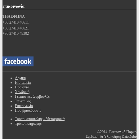
επικοινωνία
ΤΗΛΕΦΩΝΑ
+30 27410 48611
+30 27410 48621
+30 27410 49302
Αρχική
Η εταιρεία
Προϊόντα
Χονδρική
Γεωπονικές Συμβουλές
Τα νέα μας
Επικοινωνία
Που βρισκόμαστε
Τρόποι αποστολής - Μεταφορικά
Τρόποι πληρωμής
©2014 Γεωπονικό Πάρκο
Σχεδίαση & Υλοποίηση DataQube