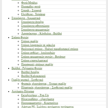
Φυτά Μπάλες
Πυραμίδες φυτά
Σπιράλ - Στριφτά
Ελεύθερα - Τοπιάρια
Σπορόφυτα - Αρωματικά
Σπορόφυτα άνοιξης
Σπορόφυτα φθινοπώρου
Σπορόφυτα αρωματικών
Λαχανόκηπος - Κόνδυλοι - Βολβοί
Σπόροι Φυτών
Σπόροι γκαζόν
Σπόροι λαχανικών σε φάκελα
Βιολογικοί σπόροι - Παλιοί παραδοσιακοί σπόροι
Σπόροι ανθέων - λουλουδιών
Σπόροι αρωματικών φυτών - Βοτάνων
Σπόροι επαγγελματικοί
Προσφορές σπόρων γκαζόν
Βολβοί - Ριζώματα Φυτών
Βολβοί Ανοιξης
Βολβοί Καλοκαιριού
Γκαζόν φυσικό - Συνθετικό
Φυσικός χλοοτάπητας - Έτοιμο γκαζόν
Πλαστικός χλοοτάπητας - Συνθετικό γκαζόν
Αυτόματο Πότισμα
Εκτοξευτήρες - Pop Up
Ηλεκτροβάνες - εξαρτήματα
Προγραμματιστές - Κομπιούτερ
Λάστιχα PE- Σωλήνες αυτόματου ποτίσματος