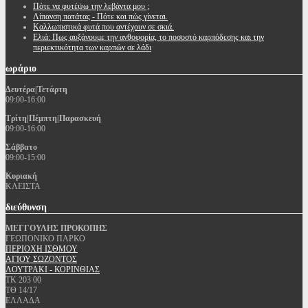
Πότε να φυτέψω την λεβάντα μου ;
Λίπανση πατάτας - Πότε και πώς γίνεται.
Καλλωπιστικά φυτά που αντέχουν σε σκιά.
Ελιά: Πως αυξάνουμε την ανθοφορία, το ποσοστό καρπόδεσης και την
περιεκτικότητα των καρπών σε λάδι
ωράριο
Δευτέρα|Τετάρτη
09:00-16:00
Τρίτη|Πέμπτη|Παρασκευή
09:00-16:00
Σάββατο
09:00-15:00
Κυριακή
ΚΛΕΙΣΤΑ
διεύθυνση
ΜΕΓΓΟΥΛΗΣ ΠΡΟΚΟΠΗΣ
ΓΕΩΠΟΝΙΚΟ ΠΑΡΚΟ
ΠΕΡΙΟΧΗ ΙΣΘΜΟΥ
ΑΓΙΟΥ ΣΩΖΟΝΤΟΣ
ΛΟΥΤΡΑΚΙ - ΚΟΡΙΝΘΙΑΣ
ΤΚ 203 00
ΤΘ 14/17
ΕΛΛΑΔΑ