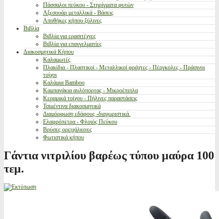
Πάσσαλοι πεύκου - Στηρίγματα φυτών
Αξεσουάρ μεταλλικά - Βάσεις
Αποθήκες κήπου ξύλινες
Βιβλία
Βιβλία για ερασιτέχνες
Βιβλία για επαγγελματίες
Διακοσμητικά Κήπου
Καλαμωτές
Πλακίδια - Πλαστικοί - Μεταλλικοί φράχτες - Πέργκολες - Πράσινοι
τοίχοι
Καλάμια Bamboo
Καμπανάκια αυλόπορτας - Μικροέπιπλα
Κεραμικά τοίχου - Πήλινες παραστάσεις
Τσιμέντινα διακοσμητικά
Διαμόρφωση εδάφους -διαχωριστικά.
Ελαφρόπετρα - Φλοιός Πεύκου
Βρύσες ορειχάλκινες
Φωτιστικά κήπου
Γάντια νιτριλίου βαρέως τύπου μαύρα 100
τεμ.