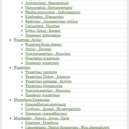
Χορτοκοπτικά - Θαμνοκοπτικά
Πολυεργαλεία - Πολυμηχανήματα
Ψαλίδια μπορντούρας - Ευθυγραμμιστές
Κλαδοφάγοι - Εξαερωτήρες
Φυσητήρες - Απορροφητήρες φύλλων
Γαιοτρύπανα - Πλυστικά
Σχίστες Ξύλων - Κορμών
Προσφορές μηχανημάτων
Ψεκαστικά - Αντλίες
Ψεκαστικά Βυτία εδάφους
Αντλίες - Πιεστικά
Νεφελοψεκαστήρες - Θειωτήρες
Εξαρτήματα ψεκαστικών
Προσφορές ψεκαστικών
Ψεκαστήρες
Ψεκαστήρες προπίεσης
Ψεκαστήρες Πλάτης - Επινώτιοι
Ψεκαστήρες μπαταρίας - βενζίνης
Ψεκαστήρες ζιζανιοκτονίας
Νεφελοψεκαστήρες - Θειωτήρες
Προσφορές ψεκαστήρων
Μηχανήματα Ελαιοκομίας
Ελαιοραβδιστικά μηχανήματα
Γεννήτριες - Δυναμό - Μετασχηματιστές
Προσφορές ελαιοραβδιστικών
Μουσαμάδες - Νάυλον - Δίχτυα - Πανιά
Ελαιόπανα - Ελαιόδιχτα
Γαιουφάσματα - Νάυλον θερμοκηπίου - Φίλμ εδαφοκάλυψης