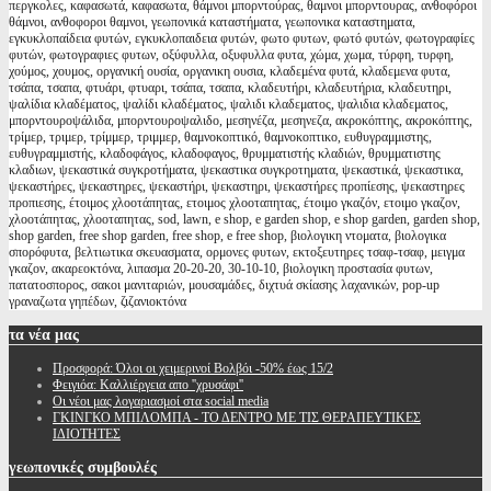
περγκολες, καφασωτά, καφασωτα, θάμνοι μπορντούρας, θαμνοι μπορντουρας, ανθοφόροι
θάμνοι, ανθοφοροι θαμνοι, γεωπονικά καταστήματα, γεωπονικα καταστηματα,
εγκυκλοπαίδεια φυτών, εγκυκλοπαιδεια φυτών, φωτο φυτων, φωτό φυτών, φωτογραφίες
φυτών, φωτογραφιες φυτων, οξύφυλλα, οξυφυλλα φυτα, χώμα, χωμα, τύρφη, τυρφη,
χούμος, χουμος, οργανική ουσία, οργανικη ουσια, κλαδεμένα φυτά, κλαδεμενα φυτα,
τσάπα, τσαπα, φτυάρι, φτυαρι, τσάπα, τσαπα, κλαδευτήρι, κλαδευτήρια, κλαδευτηρι,
ψαλίδια κλαδέματος, ψαλίδι κλαδέματος, ψαλιδι κλαδεματος, ψαλιδια κλαδεματος,
μπορντουροψάλιδα, μπορντουροψαλιδο, μεσηνέζα, μεσηνεζα, ακροκόπτης, ακροκόπτης,
τρίμερ, τριμερ, τρίμμερ, τριμμερ, θαμνοκοπτικό, θαμνοκοπτικο, ευθυγραμμιστης,
ευθυγραμμιστής, κλαδοφάγος, κλαδοφαγος, θρυμματιστής κλαδιών, θρυμματιστης
κλαδιων, ψεκαστικά συγκροτήματα, ψεκαστικα συγκροτηματα, ψεκαστικά, ψεκαστικα,
ψεκαστήρες, ψεκαστηρες, ψεκαστήρι, ψεκαστηρι, ψεκαστήρες προπίεσης, ψεκαστηρες
προπιεσης, έτοιμος χλοοτάπητας, ετοιμος χλοοταπητας, έτοιμο γκαζόν, ετοιμο γκαζον,
χλοοτάπητας, χλοοταπητας, sod, lawn, e shop, e garden shop, e shop garden, garden shop,
shop garden, free shop garden, free shop, e free shop, βιολογικη ντοματα, βιολογικα
σπορόφυτα, βελτιωτικα σκευασματα, ορμονες φυτων, εκτοξευτηρες τσαφ-τσαφ, μειγμα
γκαζον, ακαρεοκτόνα, λιπασμα 20-20-20, 30-10-10, βιολογικη προστασία φυτων,
πατατοσπορος, σακοι μανιταριών, μουσαμάδες, διχτυά σκίασης λαχανικών, pop-up
γραναζωτα γηπέδων, ζιζανιοκτόνα
τα
νέα μας
Προσφορά: Όλοι οι χειμερινοί Βολβόι -50% έως 15/2
Φειγιόα: Καλλιέργεια απο ''χρυσάφι''
Oι νέοι μας λογαριασμοί στα social media
ΓΚΙΝΓΚΟ ΜΠΙΛΟΜΠΑ - ΤΟ ΔΕΝΤΡΟ ΜΕ ΤΙΣ ΘΕΡΑΠΕΥΤΙΚΕΣ
ΙΔΙΟΤΗΤΕΣ
γεωπονικές
συμβουλές