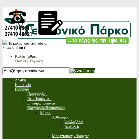
Το καλάθι σας είναι άδειο.
Σύνολο :
0,00 €
Καλώς ήρθατε
Σύνδεση | Εγγραφή
Αρχική
Η εταιρεία
Προϊόντα
Προσφορές...
Νέα Προϊόντα...
Επίκαιρα προϊόντα
Κατηγορίες Προϊόντων...
Θάμνοι
Ανθοφόροι
Φυλλοβόλοι
Αειθαλείς
Μπορντούρας - Φράχτες