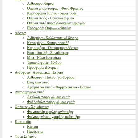
Ανθοφόροι θάμνοι
Θάμνοι μπορντούρας - Φυτά Φράχτες
Καρποφόροι θάμνοι - Superfoods
Θάμνοι σκιάς - Οξύφυλλα φυτά
Θάμνοι φυτά παραθαλάσσιων περιοχών
Προσφορές Θάμνων - Φυτών
Δέντρα
Ανθοφόρα - Καλλωπιστικά δέντρα
Κωνοφόρα - Κυπαρισσοειδή
Καρποφόρα - Οπωροφόρα δέντρα
Εσπεριδοειδή - Ξυνόδεντρα
Μίνι - Νάνα δεντράκια
Τροπικά φυτά - δένδρα
Προσφορές Δέντρων
Ανθόφυτα - Αρωματικά - Ετήσια
Ανθόφυτα - Πολυετή ανθοφόρα
Εποχιακά φυτά
Αρωματικά φυτά - Φαρμακευτικά - Βότανα
Αναρριχώμενα φυτά
Αειθαλή αναρριχώμενα φυτά
Φυλλοβόλα αναρριχώμενα φυτά
Φοίνικες - Χαμαίρωπες
Φοινικοειδή υψηλής ανάπτυξης
Φοίνικες νάνοι - χαμηλής ανάπτυξης
Κακτοειδή
Κάκτοι
Παχύφυτα
Φυτά Σχήματα