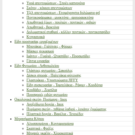
Υγρά απεντομώσεων - Σπρέυ καπνογόνα
Σκόνες - κόκκοι απεντομώσεων
Τζέλ απεντομώσεων - Ετοιμόχρηστα δολώματα gel
Ποντικοφάρμακα - μυοκτόνα - αρουραιοκτόνα
Απωθητικά ζώων - πουλιών - ποντικών - φιδιών
Απωθητικά - βιοκτόνα
Δολωματικοί σταθμοί - κόλλες ποντικών - ποντικοπαγίδες
Κτηνιατρικά
Είδη προστασίας εργαζομένων
Μποτάκια - Γαλότσες - Φόρμες
Μάσκες ψεκασμού
Ιμάντες - Γυαλιά - Ωτασπίδες - Προσωπίδες
Γάντια εργασίας
Είδη Φυτωρίου - Ανθοπωλείου
Γλάστρες φυτωρίου - Σακούλες
Δίσκοι σποράς - Παλετάκια φύτευσης
Γλαστράκια - Υποστρώματα JIFFY
Είδη συσκευασίας - Ταμπελάκια - Ράφιες - Κορδόνια
Κουβάδες - Ζεμπίλια
Προσφορές ειδών φυτωρίου
Οικολογικά σκεύη- Πυρίμαχα - Inox
Ανοξείδωτα δοχεία - Inox
Πυρίμαχα σκεύη - πιθάρια λαδιού - λεκάνες ζυμώματος
Πλαστικά δοχεία - Βαρέλια - Τενεκέδες
Μηχανήματα Κήπου
Αλυσσοπρίονα - Κονταροπρίονα
Σκαπτικά - Φρέζες
Μηχανές γκαζόν - Χλοοκοπτικά