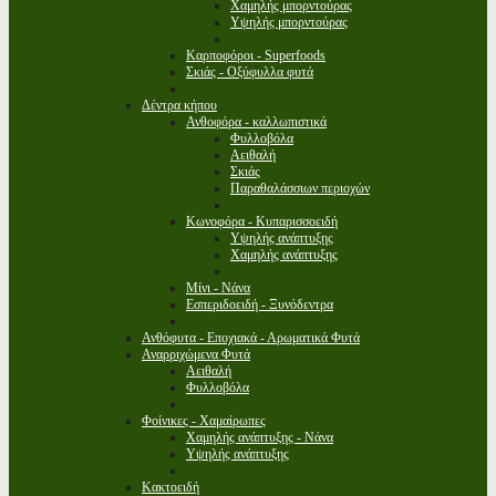
Χαμηλής μπορντούρας
Υψηλής μπορντούρας
Καρποφόροι - Superfoods
Σκιάς - Οξύφυλλα φυτά
Δέντρα κήπου
Ανθοφόρα - καλλωπιστικά
Φυλλοβόλα
Αειθαλή
Σκιάς
Παραθαλάσσιων περιοχών
Κωνοφόρα - Κυπαρισσοειδή
Υψηλής ανάπτυξης
Χαμηλής ανάπτυξης
Μίνι - Νάνα
Εσπεριδοειδή - Ξυνόδεντρα
Ανθόφυτα - Εποχιακά - Αρωματικά Φυτά
Αναρριχώμενα Φυτά
Αειθαλή
Φυλλοβόλα
Φοίνικες - Χαμαίρωπες
Χαμηλής ανάπτυξης - Νάνα
Υψηλής ανάπτυξης
Κακτοειδή