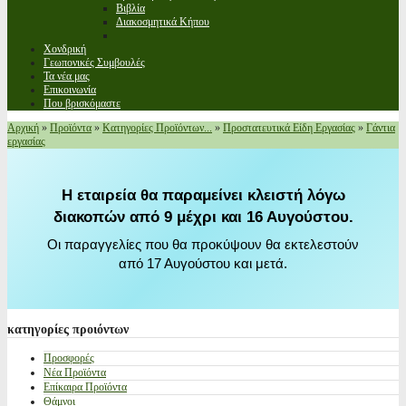
Βιβλία
Διακοσμητικά Κήπου
Χονδρική
Γεωπονικές Συμβουλές
Τα νέα μας
Επικοινωνία
Που βρισκόμαστε
Αρχική
»
Προϊόντα
»
Κατηγορίες Προϊόντων...
»
Προστατευτικά Είδη Εργασίας
»
Γάντια
εργασίας
Η εταιρεία θα παραμείνει κλειστή λόγω
διακοπών από 9 μέχρι και 16 Αυγούστου.
Οι παραγγελίες που θα προκύψουν θα εκτελεστούν
από 17 Αυγούστου και μετά.
κατηγορίες
προιόντων
Προσφορές
Νέα Προϊόντα
Επίκαιρα Προϊόντα
Θάμνοι