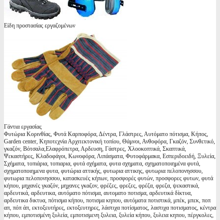
Είδη προστασίας εργαζομένων
Γάντια εργασίας
Φυτώρια Κορινθίας, Φυτά Καρποφόρα, Δέντρα, Γλάστρες, Αυτόματο πότισμα, Κήπος,
Garden center, Κηποτεχνία Αρχιτεκτονική τοπίου, Θάμνοι, Ανθοφόρα, Γκαζόν, Συνθετικό,
γκαζόν, Βότσαλα,Ελαφρόπετρα, Αρδευση, Γάστρες, Χλοοκοπτικά, Σκαπτικά,
Ψεκαστήρες, Κλαδοφάγοι, Κωνοφόρα, Λιπάσματα, Φυτοφάρμακα, Εσπεριδοειδή, Ξυλεία,
Σχήματα, τοπιάρια, τοπιαρια, φυτά σχήματα, φυτα σχηματα, σχηματοποιημένα φυτά,
σχηματοποιημενα φυτα, φυτώρια αττικής, φυτωρια αττικης, φυτωρια πελοπονησσου,
φυτωρια πελοπονησσου, κατασκευές κήπων, προσφορές φυτών, προσφορες φυτων, φυτά
κήπου, μηχανές γκαζόν, μηχανες γκαζον, φρέζες, φρεζες, φρέζα, φρεζα, ψεκαστικά,
αρδευτικά, αρδευτικα, αυτόματο πότισμα, αυτοματο ποτισμα, αρδευτικά δίκτυα,
αρδευτικα δικτυα, πότισμα κήπου, ποτισμα κηπου, αυτόματα ποτιστικά, μπέκ, μπεκ, ποπ
απ, πόπ άπ, εκτοξευτήρες, εκτοξευτηρες, λάστιχα ποτίσματος, λαστιχα ποτισματος, κέντρα
κήπου, εμποτισμένη ξυλεία, εμποτισμενη ξυλεια, ξυλεία κήπου, ξυλεια κηπου, πέργκολες,