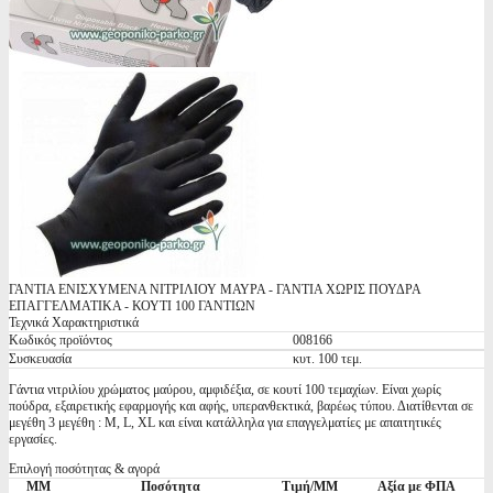
ΓΑΝΤΙΑ ΕΝΙΣΧΥΜΕΝΑ ΝΙΤΡΙΛΙΟΥ ΜΑΥΡΑ - ΓΑΝΤΙΑ ΧΩΡΙΣ ΠΟΥΔΡΑ
ΕΠΑΓΓΕΛΜΑΤΙΚΑ - ΚΟΥΤΙ 100 ΓΑΝΤΙΩΝ
Τεχνικά Χαρακτηριστικά
Κωδικός προϊόντος
008166
Συσκευασία
κυτ. 100 τεμ.
Γάντια νιτριλίου χρώματος μαύρου, αμφιδέξια, σε κουτί 100 τεμαχίων. Είναι χωρίς
πούδρα, εξαιρετικής εφαρμογής και αφής, υπερανθεκτικά, βαρέως τύπου. Διατίθενται σε
μεγέθη 3 μεγέθη : M, L, XL και είναι κατάλληλα για επαγγελματίες με απαιτητικές
εργασίες.
Επιλογή ποσότητας & αγορά
ΜΜ
Ποσότητα
Τιμή/ΜΜ
Αξία με ΦΠΑ