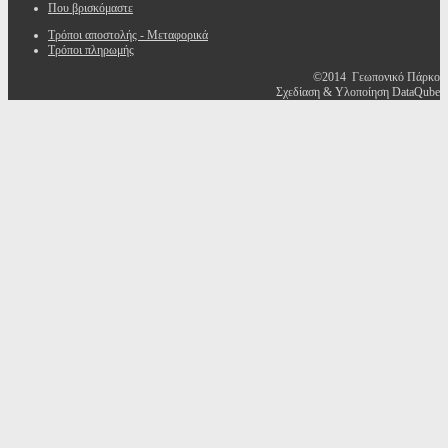
Που βρισκόμαστε
Τρόποι αποστολής - Μεταφορικά
Τρόποι πληρωμής
©2014 Γεωπονικό Πάρκο
Σχεδίαση & Υλοποίηση DataQube