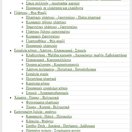
Σάκοι συλλογής - προστασίας καρπών
Προσφορές σε ελαιόπανα και ελαιόδιχτα
Γλάστρες - Φερ Φορζέ
Πλαστικές γλάστρες - ζαρντινιέρες - Πιάτα πλαστικά
Κεραμικές πήλινες γλάστρες
Τσιμεντένιες γλάστρες - ζαρντινιέρες
Γλάστρες ξύλινες εμποτισμένες
Κεραμικές Ζαρντινιέρες
Γλαστροθήκες - Φέρ φορζέ
Προσφορές γλαστρών
Εργαλεία κήπου - Λάστιχα - Ελαιοκομικά - Σπορείς
Κλαδευτήρια - Ψαλίδια κορυφής - Ακροκόφτες γκαζόν- Εμβολιαστήρια
Ελαιοκομικά - Καρποσυλλέκτες
Όργανα μέτρησης - Κομποστοποιητές
Λάστιχα ποτίσματος - Ποτιστικά - Ταχυσύνδεσμοι
Εργαλεία χειρός
Ποτιστήρια πλαστικά
Καρότσια κήπου
Προσφορές εργαλείων κήπου
Σπορείς - Λιπασματοδιανομείς
Χώματα - Τύρφες - Βελτιωτικά
Φυτοχώματα γλαστρών
Τύρφες - Κοπριά - Βελτιωτικά
Εμποτισμένη ξυλεία - φράχτες
Καφασωτά - Πάνελ - Πέργκολες
Κάγκελα - Φράχτες
Σανίδες Deck - Δοκάρια - Πατήματα - Διάδρομοι
Πάσσαλοι πεύκου - Στηρίγματα φυτών