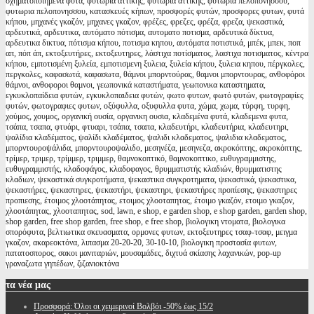
σχηματοποιημενα φυτα, φυτώρια αττικής, φυτωρια αττικης, φυτωρια πελοπονησσου,
φυτωρια πελοπονησσου, κατασκευές κήπων, προσφορές φυτών, προσφορες φυτων, φυτά
κήπου, μηχανές γκαζόν, μηχανες γκαζον, φρέζες, φρεζες, φρέζα, φρεζα, ψεκαστικά,
αρδευτικά, αρδευτικα, αυτόματο πότισμα, αυτοματο ποτισμα, αρδευτικά δίκτυα,
αρδευτικα δικτυα, πότισμα κήπου, ποτισμα κηπου, αυτόματα ποτιστικά, μπέκ, μπεκ, ποπ
απ, πόπ άπ, εκτοξευτήρες, εκτοξευτηρες, λάστιχα ποτίσματος, λαστιχα ποτισματος, κέντρα
κήπου, εμποτισμένη ξυλεία, εμποτισμενη ξυλεια, ξυλεία κήπου, ξυλεια κηπου, πέργκολες,
περγκολες, καφασωτά, καφασωτα, θάμνοι μπορντούρας, θαμνοι μπορντουρας, ανθοφόροι
θάμνοι, ανθοφοροι θαμνοι, γεωπονικά καταστήματα, γεωπονικα καταστηματα,
εγκυκλοπαίδεια φυτών, εγκυκλοπαιδεια φυτών, φωτο φυτων, φωτό φυτών, φωτογραφίες
φυτών, φωτογραφιες φυτων, οξύφυλλα, οξυφυλλα φυτα, χώμα, χωμα, τύρφη, τυρφη,
χούμος, χουμος, οργανική ουσία, οργανικη ουσια, κλαδεμένα φυτά, κλαδεμενα φυτα,
τσάπα, τσαπα, φτυάρι, φτυαρι, τσάπα, τσαπα, κλαδευτήρι, κλαδευτήρια, κλαδευτηρι,
ψαλίδια κλαδέματος, ψαλίδι κλαδέματος, ψαλιδι κλαδεματος, ψαλιδια κλαδεματος,
μπορντουροψάλιδα, μπορντουροψαλιδο, μεσηνέζα, μεσηνεζα, ακροκόπτης, ακροκόπτης,
τρίμερ, τριμερ, τρίμμερ, τριμμερ, θαμνοκοπτικό, θαμνοκοπτικο, ευθυγραμμιστης,
ευθυγραμμιστής, κλαδοφάγος, κλαδοφαγος, θρυμματιστής κλαδιών, θρυμματιστης
κλαδιων, ψεκαστικά συγκροτήματα, ψεκαστικα συγκροτηματα, ψεκαστικά, ψεκαστικα,
ψεκαστήρες, ψεκαστηρες, ψεκαστήρι, ψεκαστηρι, ψεκαστήρες προπίεσης, ψεκαστηρες
προπιεσης, έτοιμος χλοοτάπητας, ετοιμος χλοοταπητας, έτοιμο γκαζόν, ετοιμο γκαζον,
χλοοτάπητας, χλοοταπητας, sod, lawn, e shop, e garden shop, e shop garden, garden shop,
shop garden, free shop garden, free shop, e free shop, βιολογικη ντοματα, βιολογικα
σπορόφυτα, βελτιωτικα σκευασματα, ορμονες φυτων, εκτοξευτηρες τσαφ-τσαφ, μειγμα
γκαζον, ακαρεοκτόνα, λιπασμα 20-20-20, 30-10-10, βιολογικη προστασία φυτων,
πατατοσπορος, σακοι μανιταριών, μουσαμάδες, διχτυά σκίασης λαχανικών, pop-up
γραναζωτα γηπέδων, ζιζανιοκτόνα
τα
νέα μας
Προσφορά: Όλοι οι χειμερινοί Βολβόι -50% έως 15/2