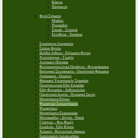
Κάκτοι
Παχύφυτα
Φυτά Σχήματα
Μπάλες
Πυραμίδες
Σπιράλ - Στριφτά
Ελεύθερα - Τοπιάρια
Σπορόφυτα Λαχανικών
Σπόροι Φυτών
Βολβοί Ανθεων - Ριζώματα Φυτών
Χλοοτάπητας - Γκαζόν
Αυτόματο Πότισμα
Φυτοπροστατευτικά Προϊόντα - Φυτοφάρμακα
Βιολογικά Σκευάσματα - Οικολογικά Φάρμακα
Λιπάσματα - Ορμόνες
Φάρμακα Υγειονομικής Σημασίας
Προστατευτικά Είδη Εργασίας
Είδη Φυτωρίου - Ανθοπωλείου
Οικολογικά Δοχεία - Πυρίμαχα Σκεύη
Μηχανήματα Κήπου
Ψεκαστικά Συγκροτήματα
Ψεκαστήρες
Μηχανήματα Ελαιοκομίας
Μουσαμάδες - Δίχτυα - Πανιά
Γλάστρες - Φερ Φορζέ
Εργαλεία - Είδη Κήπου
Χώματα - Βελτιωτικά εδάφους
Εμποτισμένη ξυλεία κήπου