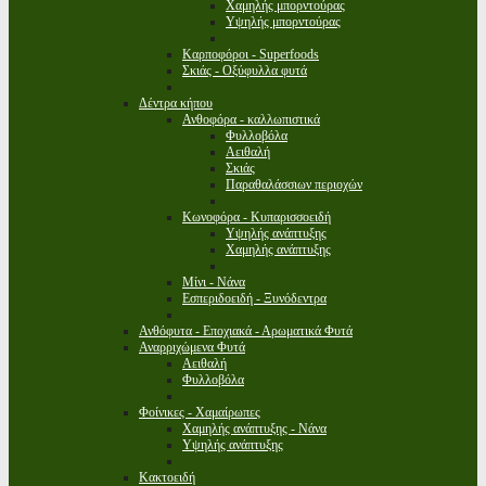
Χαμηλής μπορντούρας
Υψηλής μπορντούρας
Καρποφόροι - Superfoods
Σκιάς - Οξύφυλλα φυτά
Δέντρα κήπου
Ανθοφόρα - καλλωπιστικά
Φυλλοβόλα
Αειθαλή
Σκιάς
Παραθαλάσσιων περιοχών
Κωνοφόρα - Κυπαρισσοειδή
Υψηλής ανάπτυξης
Χαμηλής ανάπτυξης
Μίνι - Νάνα
Εσπεριδοειδή - Ξυνόδεντρα
Ανθόφυτα - Εποχιακά - Αρωματικά Φυτά
Αναρριχώμενα Φυτά
Αειθαλή
Φυλλοβόλα
Φοίνικες - Χαμαίρωπες
Χαμηλής ανάπτυξης - Νάνα
Υψηλής ανάπτυξης
Κακτοειδή