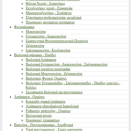
Φίλτρα Νερού - Λιπαντήρες
Εκτοξευτήρες νερού - Επιφανείας
Μικροεκτοξευτήρες - Σταλάκτες
Εξαρτήματα συνδεσμολογίας μεταλλικά
Προσφορές αυτόματου ποτίσματος
Φυτοφάρμακα
Μυκητοκτόνα
Εντομοκτόνα - Ακαρεοκτόνα
Ερασιτεχνικά Φυτοπροστατευτικά Προιόντα
Ζιζανιοκτόνα
Σαλιγκαροκτόνα - Κοχλιοκτόνα
Βιολογικά φάρμακα - Παγίδες
Βιολογικά Λιπάσματα
Βιολογικά Εντομοκτόνα - Ακαρεοκτόνα - Σαλιγκαροκτόνα
Βιολογικά προιόντα προστασίας
Βιολογικά Μυκητοκτόνα - Ζιζανιοκτόνα
Βιολογικές Φυτικές Ορμόνες
Βιολογικές Εντομοπαγίδες - Σαλιγκαροπαγίδες - Παγίδες ερπετών -
Κόλλες
Σκευάσματα βιολογικά για απεντομώσεις
Λιπάσματα - Ορμόνες
Κοκκώδη χημικά λιπάσματα
Λιπάσματα υδατοδιαλυτά διαφυλλικά
Ρυθμιστές ανάπτυξης - Ορμόνες
Βελτιωτικά φυτών
Προσφορές λιπασμάτων
Βιοκτόνα - Ποντικοφάρμακα - Απωθητικά
Υγρά απεντομώσεων - Σπρέυ καπνογόνα