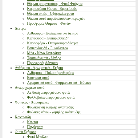
Θάμνοι μπορντούρας - Φυτά Φράχτες
Καρποφόροι θάμνοι - Superfoods
Θάμνοι σκιάς - Οξύφυλλα φυτά
Θάμνοι φυτά παραθαλάσσιων περιοχών
Προσφορές Θάμνων - Φυτών
Δέντρα
Ανθοφόρα - Καλλωπιστικά δέντρα
Κωνοφόρα - Κυπαρισσοειδή
Καρποφόρα - Οπωροφόρα δέντρα
Εσπεριδοειδή - Ξυνόδεντρα
Μίνι - Νάνα δεντράκια
Τροπικά φυτά - δένδρα
Προσφορές Δέντρων
Ανθόφυτα - Αρωματικά - Ετήσια
Ανθόφυτα - Πολυετή ανθοφόρα
Εποχιακά φυτά
Αρωματικά φυτά - Φαρμακευτικά - Βότανα
Αναρριχώμενα φυτά
Αειθαλή αναρριχώμενα φυτά
Φυλλοβόλα αναρριχώμενα φυτά
Φοίνικες - Χαμαίρωπες
Φοινικοειδή υψηλής ανάπτυξης
Φοίνικες νάνοι - χαμηλής ανάπτυξης
Κακτοειδή
Κάκτοι
Παχύφυτα
Φυτά Σχήματα
Φυτά Μπάλες