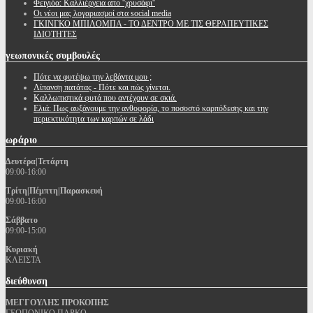
Φειγιόα: Καλλιέργεια απο ''χρυσάφι''
Oι νέοι μας λογαριασμοί στα social media
ΓΚΙΝΓΚΟ ΜΠΙΛΟΜΠΑ - ΤΟ ΔΕΝΤΡΟ ΜΕ ΤΙΣ ΘΕΡΑΠΕΥΤΙΚΕΣ
ΙΔΙΟΤΗΤΕΣ
γεωπονικές
συμβουλές
Πότε να φυτέψω την λεβάντα μου ;
Λίπανση πατάτας - Πότε και πώς γίνεται.
Καλλωπιστικά φυτά που αντέχουν σε σκιά.
Ελιά: Πως αυξάνουμε την ανθοφορία, το ποσοστό καρπόδεσης και την
περιεκτικότητα των καρπών σε λάδι
ωράριο
Δευτέρα|Τετάρτη
09:00-16:00
Τρίτη|Πέμπτη|Παρασκευή
09:00-16:00
Σάββατο
09:00-15:00
Κυριακή
ΚΛΕΙΣΤΑ
διεύθυνση
ΜΕΓΓΟΥΛΗΣ ΠΡΟΚΟΠΗΣ