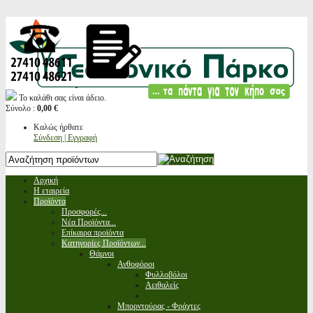
Το καλάθι σας είναι άδειο.
Σύνολο :
0,00 €
Καλώς ήρθατε
Σύνδεση | Εγγραφή
Αρχική
Η εταιρεία
Προϊόντα
Προσφορές...
Νέα Προϊόντα...
Επίκαιρα προϊόντα
Κατηγορίες Προϊόντων...
Θάμνοι
Ανθοφόροι
Φυλλοβόλοι
Αειθαλείς
Μπορντούρας - Φράχτες