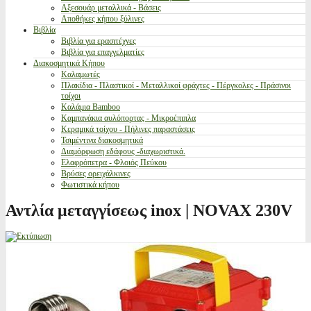
Αξεσουάρ μεταλλικά - Βάσεις
Αποθήκες κήπου ξύλινες
Βιβλία
Βιβλία για ερασιτέχνες
Βιβλία για επαγγελματίες
Διακοσμητικά Κήπου
Καλαμωτές
Πλακίδια - Πλαστικοί - Μεταλλικοί φράχτες - Πέργκολες - Πράσινοι
τοίχοι
Καλάμια Bamboo
Καμπανάκια αυλόπορτας - Μικροέπιπλα
Κεραμικά τοίχου - Πήλινες παραστάσεις
Τσιμέντινα διακοσμητικά
Διαμόρφωση εδάφους -διαχωριστικά.
Ελαφρόπετρα - Φλοιός Πεύκου
Βρύσες ορειχάλκινες
Φωτιστικά κήπου
Αντλία μεταγγίσεως inox | NOVAX 230V