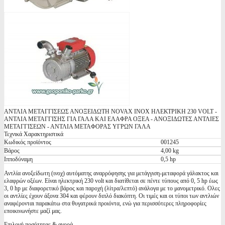
ΑΝΤΛΙΑ ΜΕΤΑΓΓΙΣΕΩΣ ΑΝΟΞΕΙΔΩΤΗ NOVAX INOX ΗΛΕΚΤΡΙΚΗ 230 VOLT -
ΑΝΤΛΙΑ ΜΕΤΑΓΓΙΣΗΣ ΓΙΑ ΓΑΛΑ ΚΑΙ ΕΛΑΦΡΑ ΟΞΕΑ - ΑΝΟΞΙΔΩΤΕΣ ΑΝΤΛΙΕΣ
ΜΕΤΑΓΓΙΣΕΩΝ - ΑΝΤΛΙΑ ΜΕΤΑΦΟΡΑΣ ΥΓΡΩΝ ΓΑΛΑ
Τεχνικά Χαρακτηριστικά
Κωδικός προϊόντος
001245
Βάρος
4,00 kg
Ιπποδύναμη
0,5 hp
Αντλία ανοξείδωτη (ινοχ) αυτόματης αναρρόφησης για μετάγγιση-μεταφορά γάλακτος και
ελαφρών οξέων. Είναι ηλεκτρική 230 volt και διατίθεται σε πέντε τύπους από 0, 5 hp έως
3, 0 hp με διαφορετικό βάρος και παροχή (λίτρα/λεπτό) ανάλογα με το μανομετρικό. Oλες
οι αντλίες έχουν άξονα 304 και φέρουν διπλό διακόπτη. Οι τιμές και οι τύποι των αντλιών
αναφέρονται παρακάτω στα θυγατρικά προιόντα, ενώ για περισσότερες πληροφορίες
εποικινωνήστε μαζί μας.
Επιλογή ποσότητας & αγορά