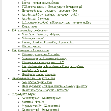
Σκόνες - κόκκοι απεντομώσεων
Τζέλ απεντομώσεων - Ετοιμόχρηστα δολώματα gel
Ποντικοφάρμακα - μυοκτόνα - αρουραιοκτόνα
Απωθητικά ζώων - πουλιών - ποντικών - φιδιών
Απωθητικά - βιοκτόνα
Δολωματικοί σταθμοί - κόλλες ποντικών - ποντικοπαγίδες
Κτηνιατρικά
Είδη προστασίας εργαζομένων
Μποτάκια - Γαλότσες - Φόρμες
Μάσκες ψεκασμού
Ιμάντες - Γυαλιά - Ωτασπίδες - Προσωπίδες
Γάντια εργασίας
Είδη Φυτωρίου - Ανθοπωλείου
Γλάστρες φυτωρίου - Σακούλες
Δίσκοι σποράς - Παλετάκια φύτευσης
Γλαστράκια - Υποστρώματα JIFFY
Είδη συσκευασίας - Ταμπελάκια - Ράφιες - Κορδόνια
Κουβάδες - Ζεμπίλια
Προσφορές ειδών φυτωρίου
Οικολογικά σκεύη- Πυρίμαχα - Inox
Ανοξείδωτα δοχεία - Inox
Πυρίμαχα σκεύη - πιθάρια λαδιού - λεκάνες ζυμώματος
Πλαστικά δοχεία - Βαρέλια - Τενεκέδες
Μηχανήματα Κήπου
Αλυσσοπρίονα - Κονταροπρίονα
Σκαπτικά - Φρέζες
Μηχανές γκαζόν - Χλοοκοπτικά
Χορτοκοπτικά - Θαμνοκοπτικά