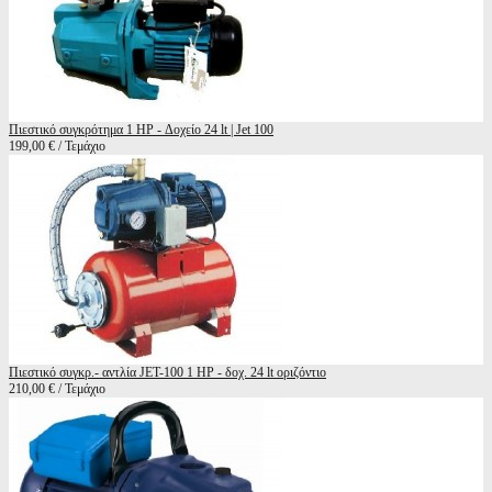
Πιεστικό συγκρότημα 1 HP - Δοχείο 24 lt | Jet 100
199,00 € / Τεμάχιο
Πιεστικό συγκρ.- αντλία JET-100 1 HP - δοχ. 24 lt οριζόντιο
210,00 € / Τεμάχιο