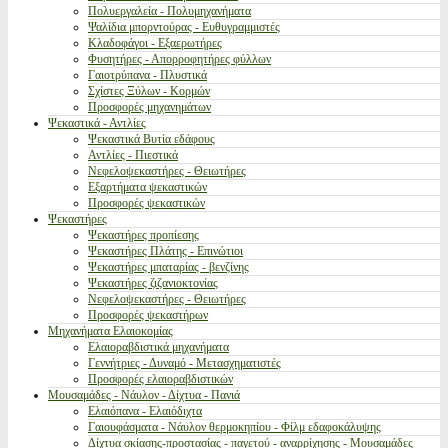
Πολυεργαλεία - Πολυμηχανήματα
Ψαλίδια μπορντούρας - Ευθυγραμμιστές
Κλαδοφάγοι - Εξαερωτήρες
Φυσητήρες - Απορροφητήρες φύλλων
Γαιοτρύπανα - Πλυστικά
Σχίστες Ξύλων - Κορμών
Προσφορές μηχανημάτων
Ψεκαστικά - Αντλίες
Ψεκαστικά Βυτία εδάφους
Αντλίες - Πιεστικά
Νεφελοψεκαστήρες - Θειωτήρες
Εξαρτήματα ψεκαστικών
Προσφορές ψεκαστικών
Ψεκαστήρες
Ψεκαστήρες προπίεσης
Ψεκαστήρες Πλάτης - Επινώτιοι
Ψεκαστήρες μπαταρίας - βενζίνης
Ψεκαστήρες ζιζανιοκτονίας
Νεφελοψεκαστήρες - Θειωτήρες
Προσφορές ψεκαστήρων
Μηχανήματα Ελαιοκομίας
Ελαιοραβδιστικά μηχανήματα
Γεννήτριες - Δυναμό - Μετασχηματιστές
Προσφορές ελαιοραβδιστικών
Μουσαμάδες - Νάυλον - Δίχτυα - Πανιά
Ελαιόπανα - Ελαιόδιχτα
Γαιουφάσματα - Νάυλον θερμοκηπίου - Φίλμ εδαφοκάλυψης
Δίχτυα σκίασης-προστασίας - παγετού - αναρρίχησης - Μουσαμάδες