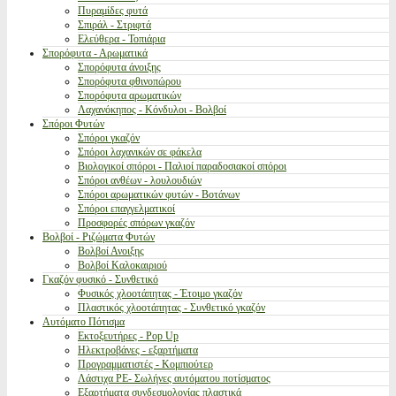
Πυραμίδες φυτά
Σπιράλ - Στριφτά
Ελεύθερα - Τοπιάρια
Σπορόφυτα - Αρωματικά
Σπορόφυτα άνοιξης
Σπορόφυτα φθινοπώρου
Σπορόφυτα αρωματικών
Λαχανόκηπος - Κόνδυλοι - Βολβοί
Σπόροι Φυτών
Σπόροι γκαζόν
Σπόροι λαχανικών σε φάκελα
Βιολογικοί σπόροι - Παλιοί παραδοσιακοί σπόροι
Σπόροι ανθέων - λουλουδιών
Σπόροι αρωματικών φυτών - Βοτάνων
Σπόροι επαγγελματικοί
Προσφορές σπόρων γκαζόν
Βολβοί - Ριζώματα Φυτών
Βολβοί Ανοιξης
Βολβοί Καλοκαιριού
Γκαζόν φυσικό - Συνθετικό
Φυσικός χλοοτάπητας - Έτοιμο γκαζόν
Πλαστικός χλοοτάπητας - Συνθετικό γκαζόν
Αυτόματο Πότισμα
Εκτοξευτήρες - Pop Up
Ηλεκτροβάνες - εξαρτήματα
Προγραμματιστές - Κομπιούτερ
Λάστιχα PE- Σωλήνες αυτόματου ποτίσματος
Εξαρτήματα συνδεσμολογίας πλαστικά