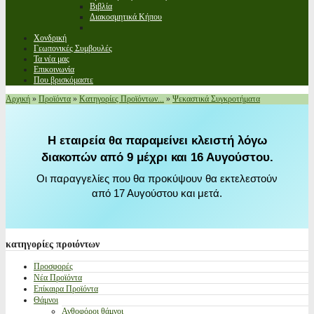
Βιβλία
Διακοσμητικά Κήπου
Χονδρική
Γεωπονικές Συμβουλές
Τα νέα μας
Επικοινωνία
Που βρισκόμαστε
Αρχική
»
Προϊόντα
»
Κατηγορίες Προϊόντων...
»
Ψεκαστικά Συγκροτήματα
Η εταιρεία θα παραμείνει κλειστή λόγω
διακοπών από 9 μέχρι και 16 Αυγούστου.
Οι παραγγελίες που θα προκύψουν θα εκτελεστούν
από 17 Αυγούστου και μετά.
κατηγορίες
προιόντων
Προσφορές
Νέα Προϊόντα
Επίκαιρα Προϊόντα
Θάμνοι
Ανθοφόροι θάμνοι