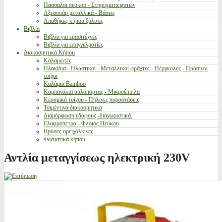
Πάσσαλοι πεύκου - Στηρίγματα φυτών
Αξεσουάρ μεταλλικά - Βάσεις
Αποθήκες κήπου ξύλινες
Βιβλία
Βιβλία για ερασιτέχνες
Βιβλία για επαγγελματίες
Διακοσμητικά Κήπου
Καλαμωτές
Πλακίδια - Πλαστικοί - Μεταλλικοί φράχτες - Πέργκολες - Πράσινοι
τοίχοι
Καλάμια Bamboo
Καμπανάκια αυλόπορτας - Μικροέπιπλα
Κεραμικά τοίχου - Πήλινες παραστάσεις
Τσιμέντινα διακοσμητικά
Διαμόρφωση εδάφους -διαχωριστικά.
Ελαφρόπετρα - Φλοιός Πεύκου
Βρύσες ορειχάλκινες
Φωτιστικά κήπου
Αντλία μεταγγίσεως ηλεκτρική 230V