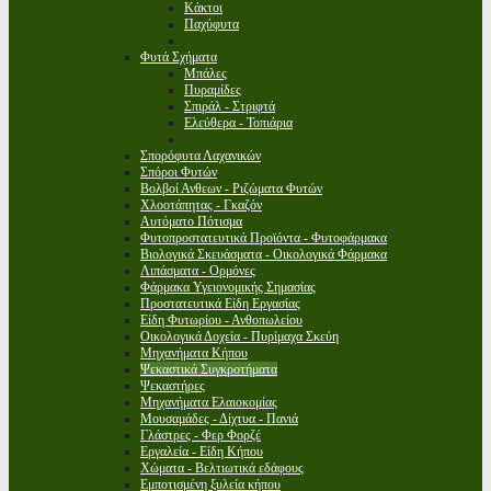
Κάκτοι
Παχύφυτα
Φυτά Σχήματα
Μπάλες
Πυραμίδες
Σπιράλ - Στριφτά
Ελεύθερα - Τοπιάρια
Σπορόφυτα Λαχανικών
Σπόροι Φυτών
Βολβοί Ανθεων - Ριζώματα Φυτών
Χλοοτάπητας - Γκαζόν
Αυτόματο Πότισμα
Φυτοπροστατευτικά Προϊόντα - Φυτοφάρμακα
Βιολογικά Σκευάσματα - Οικολογικά Φάρμακα
Λιπάσματα - Ορμόνες
Φάρμακα Υγειονομικής Σημασίας
Προστατευτικά Είδη Εργασίας
Είδη Φυτωρίου - Ανθοπωλείου
Οικολογικά Δοχεία - Πυρίμαχα Σκεύη
Μηχανήματα Κήπου
Ψεκαστικά Συγκροτήματα
Ψεκαστήρες
Μηχανήματα Ελαιοκομίας
Μουσαμάδες - Δίχτυα - Πανιά
Γλάστρες - Φερ Φορζέ
Εργαλεία - Είδη Κήπου
Χώματα - Βελτιωτικά εδάφους
Εμποτισμένη ξυλεία κήπου