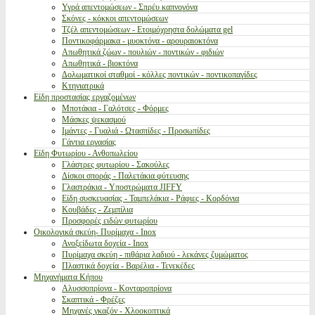
Υγρά απεντομώσεων - Σπρέυ καπνογόνα
Σκόνες - κόκκοι απεντομώσεων
Τζέλ απεντομώσεων - Ετοιμόχρηστα δολώματα gel
Ποντικοφάρμακα - μυοκτόνα - αρουραιοκτόνα
Απωθητικά ζώων - πουλιών - ποντικών - φιδιών
Απωθητικά - βιοκτόνα
Δολωματικοί σταθμοί - κόλλες ποντικών - ποντικοπαγίδες
Κτηνιατρικά
Είδη προστασίας εργαζομένων
Μποτάκια - Γαλότσες - Φόρμες
Μάσκες ψεκασμού
Ιμάντες - Γυαλιά - Ωτασπίδες - Προσωπίδες
Γάντια εργασίας
Είδη Φυτωρίου - Ανθοπωλείου
Γλάστρες φυτωρίου - Σακούλες
Δίσκοι σποράς - Παλετάκια φύτευσης
Γλαστράκια - Υποστρώματα JIFFY
Είδη συσκευασίας - Ταμπελάκια - Ράφιες - Κορδόνια
Κουβάδες - Ζεμπίλια
Προσφορές ειδών φυτωρίου
Οικολογικά σκεύη- Πυρίμαχα - Inox
Ανοξείδωτα δοχεία - Inox
Πυρίμαχα σκεύη - πιθάρια λαδιού - λεκάνες ζυμώματος
Πλαστικά δοχεία - Βαρέλια - Τενεκέδες
Μηχανήματα Κήπου
Αλυσσοπρίονα - Κονταροπρίονα
Σκαπτικά - Φρέζες
Μηχανές γκαζόν - Χλοοκοπτικά