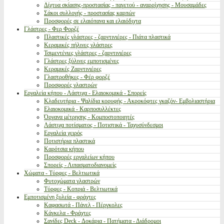
Δίχτυα σκίασης-προστασίας - παγετού - αναρρίχησης - Μουσαμάδες
Σάκοι συλλογής - προστασίας καρπών
Προσφορές σε ελαιόπανα και ελαιόδιχτα
Γλάστρες - Φερ Φορζέ
Πλαστικές γλάστρες - ζαρντινιέρες - Πιάτα πλαστικά
Κεραμικές πήλινες γλάστρες
Τσιμεντένιες γλάστρες - ζαρντινιέρες
Γλάστρες ξύλινες εμποτισμένες
Κεραμικές Ζαρντινιέρες
Γλαστροθήκες - Φέρ φορζέ
Προσφορές γλαστρών
Εργαλεία κήπου - Λάστιχα - Ελαιοκομικά - Σπορείς
Κλαδευτήρια - Ψαλίδια κορυφής - Ακροκόφτες γκαζόν- Εμβολιαστήρια
Ελαιοκομικά - Καρποσυλλέκτες
Όργανα μέτρησης - Κομποστοποιητές
Λάστιχα ποτίσματος - Ποτιστικά - Ταχυσύνδεσμοι
Εργαλεία χειρός
Ποτιστήρια πλαστικά
Καρότσια κήπου
Προσφορές εργαλείων κήπου
Σπορείς - Λιπασματοδιανομείς
Χώματα - Τύρφες - Βελτιωτικά
Φυτοχώματα γλαστρών
Τύρφες - Κοπριά - Βελτιωτικά
Εμποτισμένη ξυλεία - φράχτες
Καφασωτά - Πάνελ - Πέργκολες
Κάγκελα - Φράχτες
Σανίδες Deck - Δοκάρια - Πατήματα - Διάδρομοι