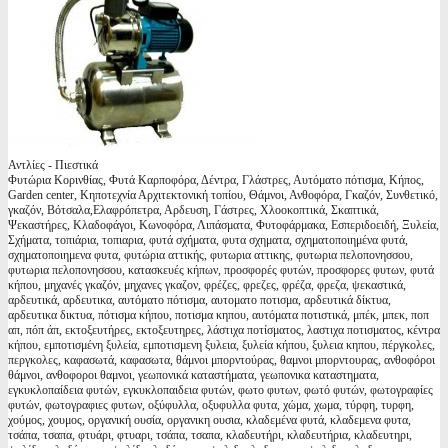
Αντλίες - Πιεστικά
Φυτώρια Κορινθίας, Φυτά Καρποφόρα, Δέντρα, Γλάστρες, Αυτόματο πότισμα, Κήπος,
Garden center, Κηποτεχνία Αρχιτεκτονική τοπίου, Θάμνοι, Ανθοφόρα, Γκαζόν, Συνθετικό,
γκαζόν, Βότσαλα,Ελαφρόπετρα, Αρδευση, Γάστρες, Χλοοκοπτικά, Σκαπτικά,
Ψεκαστήρες, Κλαδοφάγοι, Κωνοφόρα, Λιπάσματα, Φυτοφάρμακα, Εσπεριδοειδή, Ξυλεία,
Σχήματα, τοπιάρια, τοπιαρια, φυτά σχήματα, φυτα σχηματα, σχηματοποιημένα φυτά,
σχηματοποιημενα φυτα, φυτώρια αττικής, φυτωρια αττικης, φυτωρια πελοπονησσου,
φυτωρια πελοπονησσου, κατασκευές κήπων, προσφορές φυτών, προσφορες φυτων, φυτά
κήπου, μηχανές γκαζόν, μηχανες γκαζον, φρέζες, φρεζες, φρέζα, φρεζα, ψεκαστικά,
αρδευτικά, αρδευτικα, αυτόματο πότισμα, αυτοματο ποτισμα, αρδευτικά δίκτυα,
αρδευτικα δικτυα, πότισμα κήπου, ποτισμα κηπου, αυτόματα ποτιστικά, μπέκ, μπεκ, ποπ
απ, πόπ άπ, εκτοξευτήρες, εκτοξευτηρες, λάστιχα ποτίσματος, λαστιχα ποτισματος, κέντρα
κήπου, εμποτισμένη ξυλεία, εμποτισμενη ξυλεια, ξυλεία κήπου, ξυλεια κηπου, πέργκολες,
περγκολες, καφασωτά, καφασωτα, θάμνοι μπορντούρας, θαμνοι μπορντουρας, ανθοφόροι
θάμνοι, ανθοφοροι θαμνοι, γεωπονικά καταστήματα, γεωπονικα καταστηματα,
εγκυκλοπαίδεια φυτών, εγκυκλοπαιδεια φυτών, φωτο φυτων, φωτό φυτών, φωτογραφίες
φυτών, φωτογραφιες φυτων, οξύφυλλα, οξυφυλλα φυτα, χώμα, χωμα, τύρφη, τυρφη,
χούμος, χουμος, οργανική ουσία, οργανικη ουσια, κλαδεμένα φυτά, κλαδεμενα φυτα,
τσάπα, τσαπα, φτυάρι, φτυαρι, τσάπα, τσαπα, κλαδευτήρι, κλαδευτήρια, κλαδευτηρι,