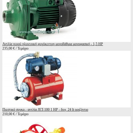
Αντλία νερού ηλεκτρική φυγόκεντρη μονοβάθμια μονοφασική - 1,5 HP
235,00 € / Τεμάχιο
Πιεστικό συγκρ.- αντλία JET-100 1 HP - δοχ. 24 lt οριζόντιο
210,00 € / Τεμάχιο