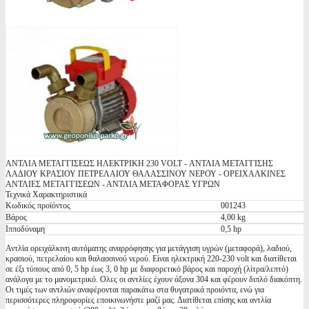
ΑΝΤΛΙΑ ΜΕΤΑΓΓΙΣΕΩΣ ΗΛΕΚΤΡΙΚΗ 230 VOLT - ΑΝΤΛΙΑ ΜΕΤΑΓΓΙΣΗΣ
ΛΑΔΙΟΥ ΚΡΑΣΙΟΥ ΠΕΤΡΕΛΑΙΟΥ ΘΑΛΑΣΣΙΝΟΥ ΝΕΡΟΥ - ΟΡΕΙΧΑΛΚΙΝΕΣ
ΑΝΤΛΙΕΣ ΜΕΤΑΓΓΙΣΕΩΝ - ΑΝΤΛΙΑ ΜΕΤΑΦΟΡΑΣ ΥΓΡΩΝ
Τεχνικά Χαρακτηριστικά
Κωδικός προϊόντος
001243
Βάρος
4,00 kg
Ιπποδύναμη
0,5 hp
Αντλία ορειχάλκινη αυτόματης αναρρόφησης για μετάγγιση υγρών (μεταφορά), λαδιού,
κρασιού, πετρελαίου και θαλασσινού νερού. Είναι ηλεκτρική 220-230 volt και διατίθεται
σε έξι τύπους από 0, 5 hp έως 3, 0 hp με διαφορετικό βάρος και παροχή (λίτρα/λεπτό)
ανάλογα με το μανομετρικό. Oλες οι αντλίες έχουν άξονα 304 και φέρουν διπλό διακόπτη.
Οι τιμές των αντλιών αναφέρονται παρακάτω στα θυγατρικά προιόντα, ενώ για
περισσότερες πληροφορίες εποικινωνήστε μαζί μας. Διατίθεται επίσης και αντλία