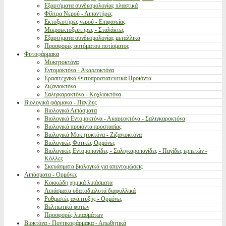
Εξαρτήματα συνδεσμολογίας πλαστικά
Φίλτρα Νερού - Λιπαντήρες
Εκτοξευτήρες νερού - Επιφανείας
Μικροεκτοξευτήρες - Σταλάκτες
Εξαρτήματα συνδεσμολογίας μεταλλικά
Προσφορές αυτόματου ποτίσματος
Φυτοφάρμακα
Μυκητοκτόνα
Εντομοκτόνα - Ακαρεοκτόνα
Ερασιτεχνικά Φυτοπροστατευτικά Προιόντα
Ζιζανιοκτόνα
Σαλιγκαροκτόνα - Κοχλιοκτόνα
Βιολογικά φάρμακα - Παγίδες
Βιολογικά Λιπάσματα
Βιολογικά Εντομοκτόνα - Ακαρεοκτόνα - Σαλιγκαροκτόνα
Βιολογικά προιόντα προστασίας
Βιολογικά Μυκητοκτόνα - Ζιζανιοκτόνα
Βιολογικές Φυτικές Ορμόνες
Βιολογικές Εντομοπαγίδες - Σαλιγκαροπαγίδες - Παγίδες ερπετών -
Κόλλες
Σκευάσματα βιολογικά για απεντομώσεις
Λιπάσματα - Ορμόνες
Κοκκώδη χημικά λιπάσματα
Λιπάσματα υδατοδιαλυτά διαφυλλικά
Ρυθμιστές ανάπτυξης - Ορμόνες
Βελτιωτικά φυτών
Προσφορές λιπασμάτων
Βιοκτόνα - Ποντικοφάρμακα - Απωθητικά