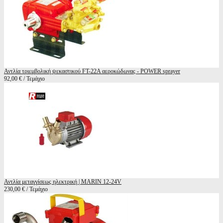
Αντλία τριεμβολική ψεκαστικού FT-22A αεροκώδωνας - POWER sprayer
92,00 € / Τεμάχιο
Αντλία μεταγγίσεως ηλεκτρική | ΜARIN 12-24V
230,00 € / Τεμάχιο