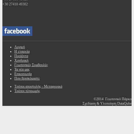
+30 27410 49302
Αρχική
Η εταιρεία
Προϊόντα
Χονδρική
Γεωπονικές Συμβουλές
Τα νέα μας
Επικοινωνία
Που βρισκόμαστε
Τρόποι αποστολής - Μεταφορικά
Τρόποι πληρωμής
©2014 Γεωπονικό Πάρκο
Σχεδίαση & Υλοποίηση DataQube