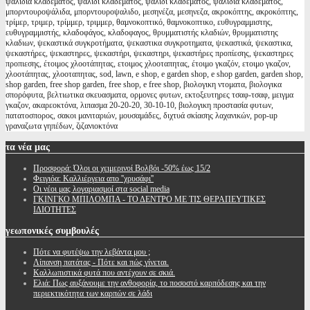
ψαλίδια κλαδέματος, ψαλίδι κλαδέματος, ψαλιδι κλαδεματος, ψαλιδια κλαδεματος,
μπορντουροψάλιδα, μπορντουροψαλιδο, μεσηνέζα, μεσηνεζα, ακροκόπτης, ακροκόπτης,
τρίμερ, τριμερ, τρίμμερ, τριμμερ, θαμνοκοπτικό, θαμνοκοπτικο, ευθυγραμμιστης,
ευθυγραμμιστής, κλαδοφάγος, κλαδοφαγος, θρυμματιστής κλαδιών, θρυμματιστης
κλαδιων, ψεκαστικά συγκροτήματα, ψεκαστικα συγκροτηματα, ψεκαστικά, ψεκαστικα,
ψεκαστήρες, ψεκαστηρες, ψεκαστήρι, ψεκαστηρι, ψεκαστήρες προπίεσης, ψεκαστηρες
προπιεσης, έτοιμος χλοοτάπητας, ετοιμος χλοοταπητας, έτοιμο γκαζόν, ετοιμο γκαζον,
χλοοτάπητας, χλοοταπητας, sod, lawn, e shop, e garden shop, e shop garden, garden shop,
shop garden, free shop garden, free shop, e free shop, βιολογικη ντοματα, βιολογικα
σπορόφυτα, βελτιωτικα σκευασματα, ορμονες φυτων, εκτοξευτηρες τσαφ-τσαφ, μειγμα
γκαζον, ακαρεοκτόνα, λιπασμα 20-20-20, 30-10-10, βιολογικη προστασία φυτων,
πατατοσπορος, σακοι μανιταριών, μουσαμάδες, διχτυά σκίασης λαχανικών, pop-up
γραναζωτα γηπέδων, ζιζανιοκτόνα
τα
νέα μας
Προσφορά: Όλοι οι χειμερινοί Βολβόι -50% έως 15/2
Φειγιόα: Καλλιέργεια απο ''χρυσάφι''
Oι νέοι μας λογαριασμοί στα social media
ΓΚΙΝΓΚΟ ΜΠΙΛΟΜΠΑ - ΤΟ ΔΕΝΤΡΟ ΜΕ ΤΙΣ ΘΕΡΑΠΕΥΤΙΚΕΣ
ΙΔΙΟΤΗΤΕΣ
γεωπονικές
συμβουλές
Πότε να φυτέψω την λεβάντα μου ;
Λίπανση πατάτας - Πότε και πώς γίνεται.
Καλλωπιστικά φυτά που αντέχουν σε σκιά.
Ελιά: Πως αυξάνουμε την ανθοφορία, το ποσοστό καρπόδεσης και την
περιεκτικότητα των καρπών σε λάδι