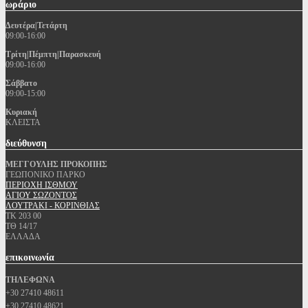
ωράριο
Δευτέρα|Τετάρτη
09:00-16:00
Τρίτη|Πέμπτη|Παρασκευή
09:00-16:00
Σάββατο
09:00-15:00
Κυριακή
ΚΛΕΙΣΤΑ
διεύθυνση
ΜΕΓΓΟΥΛΗΣ ΠΡΟΚΟΠΗΣ
ΓΕΩΠΟΝΙΚΟ ΠΑΡΚΟ
ΠΕΡΙΟΧΗ ΙΣΘΜΟΥ
ΑΓΙΟΥ ΣΩΖΟΝΤΟΣ
ΛΟΥΤΡΑΚΙ - ΚΟΡΙΝΘΙΑΣ
ΤΚ 203 00
ΤΘ 14/17
ΕΛΛΑΔΑ
επικοινωνία
ΤΗΛΕΦΩΝΑ
+30 27410 48611
+30 27410 48621