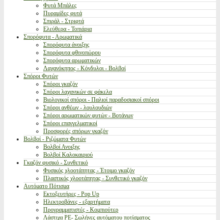
Φυτά Μπάλες
Πυραμίδες φυτά
Σπιράλ - Στριφτά
Ελεύθερα - Τοπιάρια
Σπορόφυτα - Αρωματικά
Σπορόφυτα άνοιξης
Σπορόφυτα φθινοπώρου
Σπορόφυτα αρωματικών
Λαχανόκηπος - Κόνδυλοι - Βολβοί
Σπόροι Φυτών
Σπόροι γκαζόν
Σπόροι λαχανικών σε φάκελα
Βιολογικοί σπόροι - Παλιοί παραδοσιακοί σπόροι
Σπόροι ανθέων - λουλουδιών
Σπόροι αρωματικών φυτών - Βοτάνων
Σπόροι επαγγελματικοί
Προσφορές σπόρων γκαζόν
Βολβοί - Ριζώματα Φυτών
Βολβοί Ανοιξης
Βολβοί Καλοκαιριού
Γκαζόν φυσικό - Συνθετικό
Φυσικός χλοοτάπητας - Έτοιμο γκαζόν
Πλαστικός χλοοτάπητας - Συνθετικό γκαζόν
Αυτόματο Πότισμα
Εκτοξευτήρες - Pop Up
Ηλεκτροβάνες - εξαρτήματα
Προγραμματιστές - Κομπιούτερ
Λάστιχα PE- Σωλήνες αυτόματου ποτίσματος