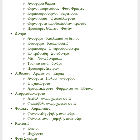
Ανθοφόροι θάμνοι
Θάμνοι μπορντούρας - Φυτά Φράχτες
Καρποφόροι θάμνοι - Superfoods
Θάμνοι σκιάς - Οξύφυλλα φυτά
Θάμνοι φυτά παραθαλάσσιων περιοχών
Προσφορές Θάμνων - Φυτών
Δέντρα
Ανθοφόρα - Καλλωπιστικά δέντρα
Κωνοφόρα - Κυπαρισσοειδή
Καρποφόρα - Οπωροφόρα δέντρα
Εσπεριδοειδή - Ξυνόδεντρα
Μίνι - Νάνα δεντράκια
Τροπικά φυτά - δένδρα
Προσφορές Δέντρων
Ανθόφυτα - Αρωματικά - Ετήσια
Ανθόφυτα - Πολυετή ανθοφόρα
Εποχιακά φυτά
Αρωματικά φυτά - Φαρμακευτικά - Βότανα
Αναρριχώμενα φυτά
Αειθαλή αναρριχώμενα φυτά
Φυλλοβόλα αναρριχώμενα φυτά
Φοίνικες - Χαμαίρωπες
Φοινικοειδή υψηλής ανάπτυξης
Φοίνικες νάνοι - χαμηλής ανάπτυξης
Κακτοειδή
Κάκτοι
Παχύφυτα
Φυτά Σχήματα