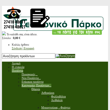
Το καλάθι σας είναι άδειο.
Σύνολο :
0,00 €
Καλώς ήρθατε
Σύνδεση | Εγγραφή
Αρχική
Η εταιρεία
Προϊόντα
Προσφορές...
Νέα Προϊόντα...
Επίκαιρα προϊόντα
Κατηγορίες Προϊόντων...
Θάμνοι
Ανθοφόροι
Φυλλοβόλοι
Αειθαλείς
Μπορντούρας - Φράχτες