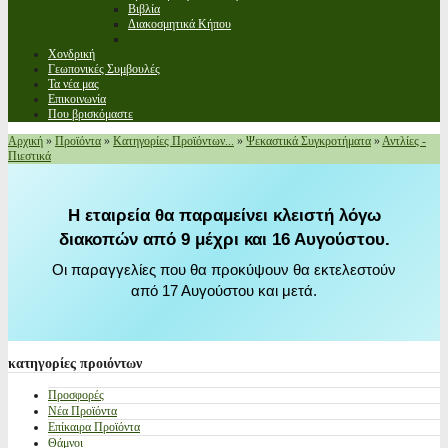
Βιβλία
Διακοσμητικά Κήπου
Χονδρική
Γεωπονικές Συμβουλές
Τα νέα μας
Επικοινωνία
Που βρισκόμαστε
Αρχική
»
Προϊόντα
»
Κατηγορίες Προϊόντων...
»
Ψεκαστικά Συγκροτήματα
»
Αντλίες -
Πιεστικά
Η εταιρεία θα παραμείνει κλειστή λόγω
διακοπών από 9 μέχρι και 16 Αυγούστου.
Οι παραγγελίες που θα προκύψουν θα εκτελεστούν
από 17 Αυγούστου και μετά.
κατηγορίες
προιόντων
Προσφορές
Νέα Προϊόντα
Επίκαιρα Προϊόντα
Θάμνοι