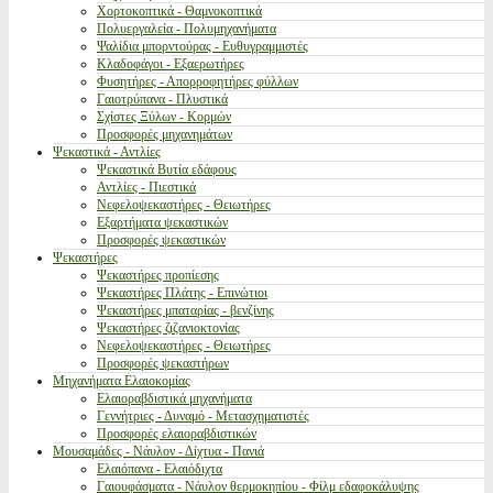
Χορτοκοπτικά - Θαμνοκοπτικά
Πολυεργαλεία - Πολυμηχανήματα
Ψαλίδια μπορντούρας - Ευθυγραμμιστές
Κλαδοφάγοι - Εξαερωτήρες
Φυσητήρες - Απορροφητήρες φύλλων
Γαιοτρύπανα - Πλυστικά
Σχίστες Ξύλων - Κορμών
Προσφορές μηχανημάτων
Ψεκαστικά - Αντλίες
Ψεκαστικά Βυτία εδάφους
Αντλίες - Πιεστικά
Νεφελοψεκαστήρες - Θειωτήρες
Εξαρτήματα ψεκαστικών
Προσφορές ψεκαστικών
Ψεκαστήρες
Ψεκαστήρες προπίεσης
Ψεκαστήρες Πλάτης - Επινώτιοι
Ψεκαστήρες μπαταρίας - βενζίνης
Ψεκαστήρες ζιζανιοκτονίας
Νεφελοψεκαστήρες - Θειωτήρες
Προσφορές ψεκαστήρων
Μηχανήματα Ελαιοκομίας
Ελαιοραβδιστικά μηχανήματα
Γεννήτριες - Δυναμό - Μετασχηματιστές
Προσφορές ελαιοραβδιστικών
Μουσαμάδες - Νάυλον - Δίχτυα - Πανιά
Ελαιόπανα - Ελαιόδιχτα
Γαιουφάσματα - Νάυλον θερμοκηπίου - Φίλμ εδαφοκάλυψης