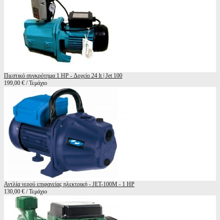
Πιεστικό συγκρότημα 1 HP - Δοχείο 24 lt | Jet 100
199,00 € / Τεμάχιο
Αντλία νερού επιφανείας ηλεκτρική - JET-100M - 1 HP
130,00 € / Τεμάχιο