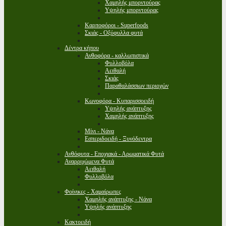
Χαμηλής μπορντούρας
Υψηλής μπορντούρας
Καρποφόροι - Superfoods
Σκιάς - Οξύφυλλα φυτά
Δέντρα κήπου
Ανθοφόρα - καλλωπιστικά
Φυλλοβόλα
Αειθαλή
Σκιάς
Παραθαλάσσιων περιοχών
Κωνοφόρα - Κυπαρισσοειδή
Υψηλής ανάπτυξης
Χαμηλής ανάπτυξης
Μίνι - Νάνα
Εσπεριδοειδή - Ξυνόδεντρα
Ανθόφυτα - Εποχιακά - Αρωματικά Φυτά
Αναρριχώμενα Φυτά
Αειθαλή
Φυλλοβόλα
Φοίνικες - Χαμαίρωπες
Χαμηλής ανάπτυξης - Νάνα
Υψηλής ανάπτυξης
Κακτοειδή