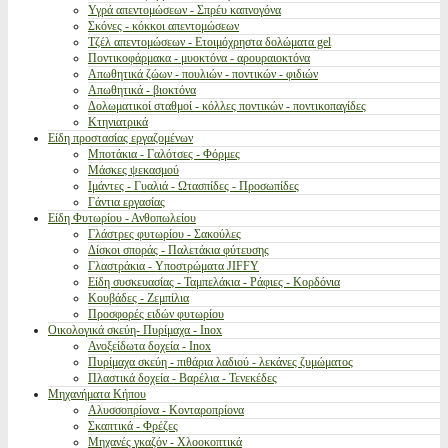
Υγρά απεντομώσεων - Σπρέυ καπνογόνα
Σκόνες - κόκκοι απεντομώσεων
Τζέλ απεντομώσεων - Ετοιμόχρηστα δολώματα gel
Ποντικοφάρμακα - μυοκτόνα - αρουραιοκτόνα
Απωθητικά ζώων - πουλιών - ποντικών - φιδιών
Απωθητικά - βιοκτόνα
Δολωματικοί σταθμοί - κόλλες ποντικών - ποντικοπαγίδες
Κτηνιατρικά
Είδη προστασίας εργαζομένων
Μποτάκια - Γαλότσες - Φόρμες
Μάσκες ψεκασμού
Ιμάντες - Γυαλιά - Ωτασπίδες - Προσωπίδες
Γάντια εργασίας
Είδη Φυτωρίου - Ανθοπωλείου
Γλάστρες φυτωρίου - Σακούλες
Δίσκοι σποράς - Παλετάκια φύτευσης
Γλαστράκια - Υποστρώματα JIFFY
Είδη συσκευασίας - Ταμπελάκια - Ράφιες - Κορδόνια
Κουβάδες - Ζεμπίλια
Προσφορές ειδών φυτωρίου
Οικολογικά σκεύη- Πυρίμαχα - Inox
Ανοξείδωτα δοχεία - Inox
Πυρίμαχα σκεύη - πιθάρια λαδιού - λεκάνες ζυμώματος
Πλαστικά δοχεία - Βαρέλια - Τενεκέδες
Μηχανήματα Κήπου
Αλυσσοπρίονα - Κονταροπρίονα
Σκαπτικά - Φρέζες
Μηχανές γκαζόν - Χλοοκοπτικά