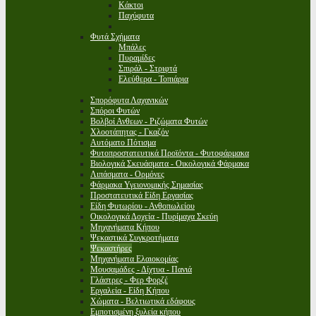
Κάκτοι
Παχύφυτα
Φυτά Σχήματα
Μπάλες
Πυραμίδες
Σπιράλ - Στριφτά
Ελεύθερα - Τοπιάρια
Σπορόφυτα Λαχανικών
Σπόροι Φυτών
Βολβοί Ανθεων - Ριζώματα Φυτών
Χλοοτάπητας - Γκαζόν
Αυτόματο Πότισμα
Φυτοπροστατευτικά Προϊόντα - Φυτοφάρμακα
Βιολογικά Σκευάσματα - Οικολογικά Φάρμακα
Λιπάσματα - Ορμόνες
Φάρμακα Υγειονομικής Σημασίας
Προστατευτικά Είδη Εργασίας
Είδη Φυτωρίου - Ανθοπωλείου
Οικολογικά Δοχεία - Πυρίμαχα Σκεύη
Μηχανήματα Κήπου
Ψεκαστικά Συγκροτήματα
Ψεκαστήρες
Μηχανήματα Ελαιοκομίας
Μουσαμάδες - Δίχτυα - Πανιά
Γλάστρες - Φερ Φορζέ
Εργαλεία - Είδη Κήπου
Χώματα - Βελτιωτικά εδάφους
Εμποτισμένη ξυλεία κήπου