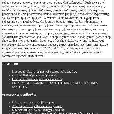
χούμος, χουμος, οργανική ουσία, οργανικη ουσια, κλαδεμένα φυτά, κλαδεμενα φυτα,
τσάπα, τσαπα, φτυάρι, φτυαρι, τσάπα, τσαπα, κλαδευτήρι, κλαδευτήρια, κλαδευτηρι,
ψαλίδια κλαδέματος, ψαλίδι κλαδέματος, ψαλιδι κλαδεματος, ψαλιδια κλαδεματος,
μπορντουροψάλιδα, μπορντουροψαλιδο, μεσηνέζα, μεσηνεζα, ακροκόπτης, ακροκόπτης,
τρίμερ, τριμερ, τρίμμερ, τριμμερ, θαμνοκοπτικό, θαμνοκοπτικο, ευθυγραμμιστης,
ευθυγραμμιστής, κλαδοφάγος, κλαδοφαγος, θρυμματιστής κλαδιών, θρυμματιστης
κλαδιων, ψεκαστικά συγκροτήματα, ψεκαστικα συγκροτηματα, ψεκαστικά, ψεκαστικα,
ψεκαστήρες, ψεκαστηρες, ψεκαστήρι, ψεκαστηρι, ψεκαστήρες προπίεσης, ψεκαστηρες
προπιεσης, έτοιμος χλοοτάπητας, ετοιμος χλοοταπητας, έτοιμο γκαζόν, ετοιμο γκαζον,
χλοοτάπητας, χλοοταπητας, sod, lawn, e shop, e garden shop, e shop garden, garden shop,
shop garden, free shop garden, free shop, e free shop, βιολογικη ντοματα, βιολογικα
σπορόφυτα, βελτιωτικα σκευασματα, ορμονες φυτων, εκτοξευτηρες τσαφ-τσαφ, μειγμα
γκαζον, ακαρεοκτόνα, λιπασμα 20-20-20, 30-10-10, βιολογικη προστασία φυτων,
πατατοσπορος, σακοι μανιταριών, μουσαμάδες, διχτυά σκίασης λαχανικών, pop-up
γραναζωτα γηπέδων, ζιζανιοκτόνα
τα
νέα μας
Προσφορά: Όλοι οι χειμερινοί Βολβόι -50% έως 15/2
Φειγιόα: Καλλιέργεια απο ''χρυσάφι''
Oι νέοι μας λογαριασμοί στα social media
ΓΚΙΝΓΚΟ ΜΠΙΛΟΜΠΑ - ΤΟ ΔΕΝΤΡΟ ΜΕ ΤΙΣ ΘΕΡΑΠΕΥΤΙΚΕΣ
ΙΔΙΟΤΗΤΕΣ
γεωπονικές
συμβουλές
Πότε να φυτέψω την λεβάντα μου ;
Λίπανση πατάτας - Πότε και πώς γίνεται.
Καλλωπιστικά φυτά που αντέχουν σε σκιά.
Ελιά: Πως αυξάνουμε την ανθοφορία, το ποσοστό καρπόδεσης και την