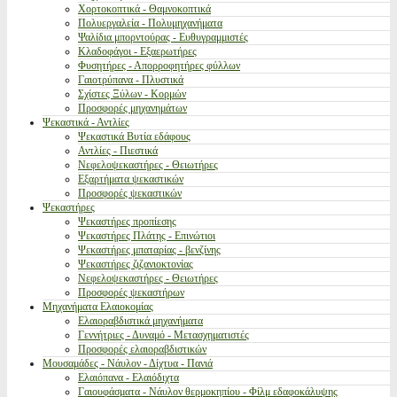
Χορτοκοπτικά - Θαμνοκοπτικά
Πολυεργαλεία - Πολυμηχανήματα
Ψαλίδια μπορντούρας - Ευθυγραμμιστές
Κλαδοφάγοι - Εξαερωτήρες
Φυσητήρες - Απορροφητήρες φύλλων
Γαιοτρύπανα - Πλυστικά
Σχίστες Ξύλων - Κορμών
Προσφορές μηχανημάτων
Ψεκαστικά - Αντλίες
Ψεκαστικά Βυτία εδάφους
Αντλίες - Πιεστικά
Νεφελοψεκαστήρες - Θειωτήρες
Εξαρτήματα ψεκαστικών
Προσφορές ψεκαστικών
Ψεκαστήρες
Ψεκαστήρες προπίεσης
Ψεκαστήρες Πλάτης - Επινώτιοι
Ψεκαστήρες μπαταρίας - βενζίνης
Ψεκαστήρες ζιζανιοκτονίας
Νεφελοψεκαστήρες - Θειωτήρες
Προσφορές ψεκαστήρων
Μηχανήματα Ελαιοκομίας
Ελαιοραβδιστικά μηχανήματα
Γεννήτριες - Δυναμό - Μετασχηματιστές
Προσφορές ελαιοραβδιστικών
Μουσαμάδες - Νάυλον - Δίχτυα - Πανιά
Ελαιόπανα - Ελαιόδιχτα
Γαιουφάσματα - Νάυλον θερμοκηπίου - Φίλμ εδαφοκάλυψης