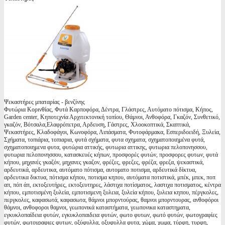
Ψεκαστήρες μπαταρίας - βενζίνης
Φυτώρια Κορινθίας, Φυτά Καρποφόρα, Δέντρα, Γλάστρες, Αυτόματο πότισμα, Κήπος,
Garden center, Κηποτεχνία Αρχιτεκτονική τοπίου, Θάμνοι, Ανθοφόρα, Γκαζόν, Συνθετικό,
γκαζόν, Βότσαλα,Ελαφρόπετρα, Αρδευση, Γάστρες, Χλοοκοπτικά, Σκαπτικά,
Ψεκαστήρες, Κλαδοφάγοι, Κωνοφόρα, Λιπάσματα, Φυτοφάρμακα, Εσπεριδοειδή, Ξυλεία,
Σχήματα, τοπιάρια, τοπιαρια, φυτά σχήματα, φυτα σχηματα, σχηματοποιημένα φυτά,
σχηματοποιημενα φυτα, φυτώρια αττικής, φυτωρια αττικης, φυτωρια πελοπονησσου,
φυτωρια πελοπονησσου, κατασκευές κήπων, προσφορές φυτών, προσφορες φυτων, φυτά
κήπου, μηχανές γκαζόν, μηχανες γκαζον, φρέζες, φρεζες, φρέζα, φρεζα, ψεκαστικά,
αρδευτικά, αρδευτικα, αυτόματο πότισμα, αυτοματο ποτισμα, αρδευτικά δίκτυα,
αρδευτικα δικτυα, πότισμα κήπου, ποτισμα κηπου, αυτόματα ποτιστικά, μπέκ, μπεκ, ποπ
απ, πόπ άπ, εκτοξευτήρες, εκτοξευτηρες, λάστιχα ποτίσματος, λαστιχα ποτισματος, κέντρα
κήπου, εμποτισμένη ξυλεία, εμποτισμενη ξυλεια, ξυλεία κήπου, ξυλεια κηπου, πέργκολες,
περγκολες, καφασωτά, καφασωτα, θάμνοι μπορντούρας, θαμνοι μπορντουρας, ανθοφόροι
θάμνοι, ανθοφοροι θαμνοι, γεωπονικά καταστήματα, γεωπονικα καταστηματα,
εγκυκλοπαίδεια φυτών, εγκυκλοπαιδεια φυτών, φωτο φυτων, φωτό φυτών, φωτογραφίες
φυτών, φωτογραφιες φυτων, οξύφυλλα, οξυφυλλα φυτα, χώμα, χωμα, τύρφη, τυρφη,