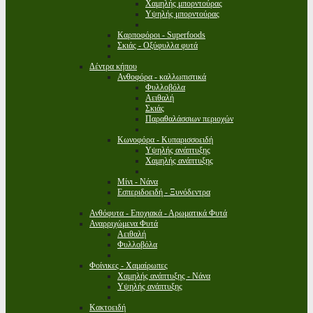
Χαμηλής μπορντούρας
Υψηλής μπορντούρας
Καρποφόροι - Superfoods
Σκιάς - Οξύφυλλα φυτά
Δέντρα κήπου
Ανθοφόρα - καλλωπιστικά
Φυλλοβόλα
Αειθαλή
Σκιάς
Παραθαλάσσιων περιοχών
Κωνοφόρα - Κυπαρισσοειδή
Υψηλής ανάπτυξης
Χαμηλής ανάπτυξης
Μίνι - Νάνα
Εσπεριδοειδή - Ξυνόδεντρα
Ανθόφυτα - Εποχιακά - Αρωματικά Φυτά
Αναρριχώμενα Φυτά
Αειθαλή
Φυλλοβόλα
Φοίνικες - Χαμαίρωπες
Χαμηλής ανάπτυξης - Νάνα
Υψηλής ανάπτυξης
Κακτοειδή