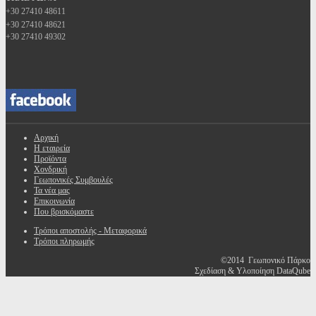
+30 27410 48611
+30 27410 48621
+30 27410 49302
Αρχική
Η εταιρεία
Προϊόντα
Χονδρική
Γεωπονικές Συμβουλές
Τα νέα μας
Επικοινωνία
Που βρισκόμαστε
Τρόποι αποστολής - Μεταφορικά
Τρόποι πληρωμής
©2014 Γεωπονικό Πάρκο
Σχεδίαση & Υλοποίηση DataQube