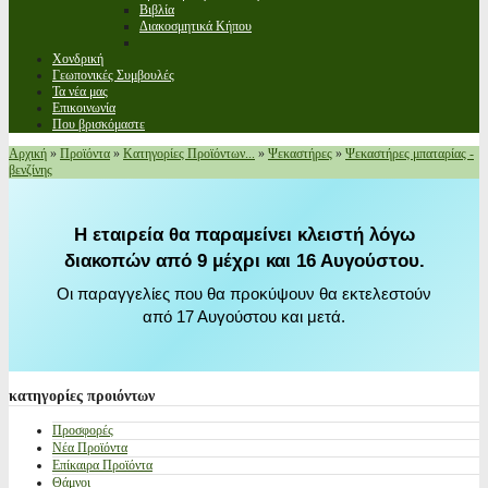
Βιβλία
Διακοσμητικά Κήπου
Χονδρική
Γεωπονικές Συμβουλές
Τα νέα μας
Επικοινωνία
Που βρισκόμαστε
Αρχική
»
Προϊόντα
»
Κατηγορίες Προϊόντων...
»
Ψεκαστήρες
»
Ψεκαστήρες μπαταρίας -
βενζίνης
Η εταιρεία θα παραμείνει κλειστή λόγω
διακοπών από 9 μέχρι και 16 Αυγούστου.
Οι παραγγελίες που θα προκύψουν θα εκτελεστούν
από 17 Αυγούστου και μετά.
κατηγορίες
προιόντων
Προσφορές
Νέα Προϊόντα
Επίκαιρα Προϊόντα
Θάμνοι