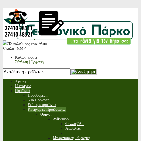
Το καλάθι σας είναι άδειο.
Σύνολο :
0,00 €
Καλώς ήρθατε
Σύνδεση | Εγγραφή
Αρχική
Η εταιρεία
Προϊόντα
Προσφορές...
Νέα Προϊόντα...
Επίκαιρα προϊόντα
Κατηγορίες Προϊόντων...
Θάμνοι
Ανθοφόροι
Φυλλοβόλοι
Αειθαλείς
Μπορντούρας - Φράχτες