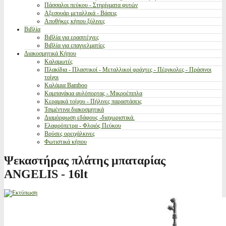
Πάσσαλοι πεύκου - Στηρίγματα φυτών
Αξεσουάρ μεταλλικά - Βάσεις
Αποθήκες κήπου ξύλινες
Βιβλία
Βιβλία για ερασιτέχνες
Βιβλία για επαγγελματίες
Διακοσμητικά Κήπου
Καλαμωτές
Πλακίδια - Πλαστικοί - Μεταλλικοί φράχτες - Πέργκολες - Πράσινοι
τοίχοι
Καλάμια Bamboo
Καμπανάκια αυλόπορτας - Μικροέπιπλα
Κεραμικά τοίχου - Πήλινες παραστάσεις
Τσιμέντινα διακοσμητικά
Διαμόρφωση εδάφους -διαχωριστικά.
Ελαφρόπετρα - Φλοιός Πεύκου
Βρύσες ορειχάλκινες
Φωτιστικά κήπου
Ψεκαστήρας πλάτης μπαταρίας
ANGELIS - 16lt