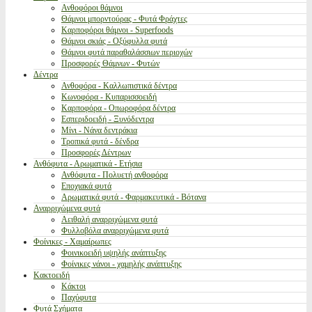
Ανθοφόροι θάμνοι
Θάμνοι μπορντούρας - Φυτά Φράχτες
Καρποφόροι θάμνοι - Superfoods
Θάμνοι σκιάς - Οξύφυλλα φυτά
Θάμνοι φυτά παραθαλάσσιων περιοχών
Προσφορές Θάμνων - Φυτών
Δέντρα
Ανθοφόρα - Καλλωπιστικά δέντρα
Κωνοφόρα - Κυπαρισσοειδή
Καρποφόρα - Οπωροφόρα δέντρα
Εσπεριδοειδή - Ξυνόδεντρα
Μίνι - Νάνα δεντράκια
Τροπικά φυτά - δένδρα
Προσφορές Δέντρων
Ανθόφυτα - Αρωματικά - Ετήσια
Ανθόφυτα - Πολυετή ανθοφόρα
Εποχιακά φυτά
Αρωματικά φυτά - Φαρμακευτικά - Βότανα
Αναρριχώμενα φυτά
Αειθαλή αναρριχώμενα φυτά
Φυλλοβόλα αναρριχώμενα φυτά
Φοίνικες - Χαμαίρωπες
Φοινικοειδή υψηλής ανάπτυξης
Φοίνικες νάνοι - χαμηλής ανάπτυξης
Κακτοειδή
Κάκτοι
Παχύφυτα
Φυτά Σχήματα