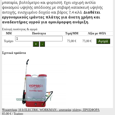
μπαταρία, βολτόμετρο και φορτιστή. Εχει ισχυρή αντλία
ψεκασμού υψηλής απόδοσης με στιβαρή κατασκευή υψηλής
αντοχής, ενισχυμένο δοχείο και βάρος 7,4 κιλά.
Διαθέτει
εργονομικούς ιμάντες πλάτης για άνετη χρήση και
αναδευτήρας υγρού για ομοιόμορφη ανάμιξη.
Επιλογή ποσότητας & αγορά
ΜΜ
Ποσότητα
Τιμή/ΜΜ
Αξία με ΦΠΑ
Τεμάχιο
75,00 €
75,00 €
Σχετικά προϊόντα
Ψεκαστήρας 16 lt ELECTRIC WORKMAN - μπαταρίας πλάτης- ΠΡΟΣΦΟΡΑ
85,00 € / Τεμάχιο