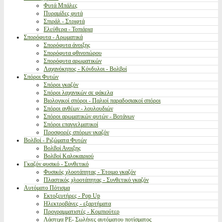
Φυτά Μπάλες
Πυραμίδες φυτά
Σπιράλ - Στριφτά
Ελεύθερα - Τοπιάρια
Σπορόφυτα - Αρωματικά
Σπορόφυτα άνοιξης
Σπορόφυτα φθινοπώρου
Σπορόφυτα αρωματικών
Λαχανόκηπος - Κόνδυλοι - Βολβοί
Σπόροι Φυτών
Σπόροι γκαζόν
Σπόροι λαχανικών σε φάκελα
Βιολογικοί σπόροι - Παλιοί παραδοσιακοί σπόροι
Σπόροι ανθέων - λουλουδιών
Σπόροι αρωματικών φυτών - Βοτάνων
Σπόροι επαγγελματικοί
Προσφορές σπόρων γκαζόν
Βολβοί - Ριζώματα Φυτών
Βολβοί Ανοιξης
Βολβοί Καλοκαιριού
Γκαζόν φυσικό - Συνθετικό
Φυσικός χλοοτάπητας - Έτοιμο γκαζόν
Πλαστικός χλοοτάπητας - Συνθετικό γκαζόν
Αυτόματο Πότισμα
Εκτοξευτήρες - Pop Up
Ηλεκτροβάνες - εξαρτήματα
Προγραμματιστές - Κομπιούτερ
Λάστιχα PE- Σωλήνες αυτόματου ποτίσματος