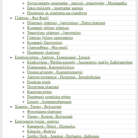
Δίχτυα σκίασης-προστασίας - παγετού - αναρρίχησης - Μουσαμάδες
Σάκοι συλλογής - προστασίας καρπών
Προσφορές σε ελαιόπανα και ελαιόδιχτα
Γλάστρες - Φερ Φορζέ
Πλαστικές γλάστρες - ζαρντινιέρες - Πιάτα πλαστικά
Κεραμικές πήλινες γλάστρες
Τσιμεντένιες γλάστρες - ζαρντινιέρες
Γλάστρες ξύλινες εμποτισμένες
Κεραμικές Ζαρντινιέρες
Γλαστροθήκες - Φέρ φορζέ
Προσφορές γλαστρών
Εργαλεία κήπου - Λάστιχα - Ελαιοκομικά - Σπορείς
Κλαδευτήρια - Ψαλίδια κορυφής - Ακροκόφτες γκαζόν- Εμβολιαστήρια
Ελαιοκομικά - Καρποσυλλέκτες
Όργανα μέτρησης - Κομποστοποιητές
Λάστιχα ποτίσματος - Ποτιστικά - Ταχυσύνδεσμοι
Εργαλεία χειρός
Ποτιστήρια πλαστικά
Καρότσια κήπου
Προσφορές εργαλείων κήπου
Σπορείς - Λιπασματοδιανομείς
Χώματα - Τύρφες - Βελτιωτικά
Φυτοχώματα γλαστρών
Τύρφες - Κοπριά - Βελτιωτικά
Εμποτισμένη ξυλεία - φράχτες
Καφασωτά - Πάνελ - Πέργκολες
Κάγκελα - Φράχτες
Σανίδες Deck - Δοκάρια - Πατήματα - Διάδρομοι