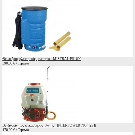
Θειωτήρας ηλεκτρικός-μπαταρία - MISTRAL PS1600
390,00 € / Τεμάχιο
Βενζινοκίνητος ψεκαστήρας πλάτης - INTERPOWER 708 - 25 lt
170,00 € / Τεμάχιο