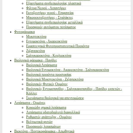
Εξαρτήματα συνδεσμολογίας πλαστικά
Φίλτρα Νερού - Λιπαντήρες
Εκτοξευτήρες νερού - Επιφανείας
Μικροεκτοξευτήρες - Σταλάκτες
Εξαρτήματα συνδεσμολογίας μεταλλικά
Προσφορές αυτόματου ποτίσματος
Φυτοφάρμακα
Μυκητοκτόνα
Εντομοκτόνα - Ακαρεοκτόνα
Ερασιτεχνικά Φυτοπροστατευτικά Προιόντα
Ζιζανιοκτόνα
Σαλιγκαροκτόνα - Κοχλιοκτόνα
Βιολογικά φάρμακα - Παγίδες
Βιολογικά Λιπάσματα
Βιολογικά Εντομοκτόνα - Ακαρεοκτόνα - Σαλιγκαροκτόνα
Βιολογικά προιόντα προστασίας
Βιολογικά Μυκητοκτόνα - Ζιζανιοκτόνα
Βιολογικές Φυτικές Ορμόνες
Βιολογικές Εντομοπαγίδες - Σαλιγκαροπαγίδες - Παγίδες ερπετών -
Κόλλες
Σκευάσματα βιολογικά για απεντομώσεις
Λιπάσματα - Ορμόνες
Κοκκώδη χημικά λιπάσματα
Λιπάσματα υδατοδιαλυτά διαφυλλικά
Ρυθμιστές ανάπτυξης - Ορμόνες
Βελτιωτικά φυτών
Προσφορές λιπασμάτων
Βιοκτόνα - Ποντικοφάρμακα - Απωθητικά