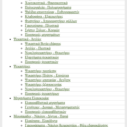
Χορτοκοπτικά - Θαμνοκοπτικά
Πολυεργαλεία - Πολυμηχανήματα
Ψαλίδια μπορντούρας - Ευθυγραμμιστές
Κλαδοφάγοι - Εξαερωτήρες
Φυσητήρες - Απορροφητήρες φύλλων
Γαιοτρύπανα - Πλυστικά
Σχίστες Ξύλων - Κορμών
Προσφορές μηχανημάτων
Ψεκαστικά - Αντλίες
Ψεκαστικά Βυτία εδάφους
Αντλίες - Πιεστικά
Νεφελοψεκαστήρες - Θειωτήρες
Εξαρτήματα ψεκαστικών
Προσφορές ψεκαστικών
Ψεκαστήρες
Ψεκαστήρες προπίεσης
Ψεκαστήρες Πλάτης - Επινώτιοι
Ψεκαστήρες μπαταρίας - βενζίνης
Ψεκαστήρες ζιζανιοκτονίας
Νεφελοψεκαστήρες - Θειωτήρες
Προσφορές ψεκαστήρων
Μηχανήματα Ελαιοκομίας
Ελαιοραβδιστικά μηχανήματα
Γεννήτριες - Δυναμό - Μετασχηματιστές
Προσφορές ελαιοραβδιστικών
Μουσαμάδες - Νάυλον - Δίχτυα - Πανιά
Ελαιόπανα - Ελαιόδιχτα
Γαιουφάσματα - Νάυλον θερμοκηπίου - Φίλμ εδαφοκάλυψης