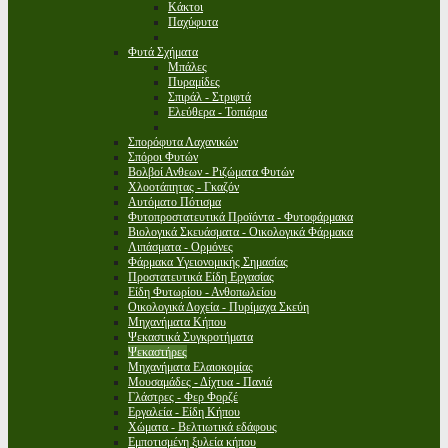
Κάκτοι
Παχύφυτα
Φυτά Σχήματα
Μπάλες
Πυραμίδες
Σπιράλ - Στριφτά
Ελεύθερα - Τοπιάρια
Σπορόφυτα Λαχανικών
Σπόροι Φυτών
Βολβοί Ανθεων - Ριζώματα Φυτών
Χλοοτάπητας - Γκαζόν
Αυτόματο Πότισμα
Φυτοπροστατευτικά Προϊόντα - Φυτοφάρμακα
Βιολογικά Σκευάσματα - Οικολογικά Φάρμακα
Λιπάσματα - Ορμόνες
Φάρμακα Υγειονομικής Σημασίας
Προστατευτικά Είδη Εργασίας
Είδη Φυτωρίου - Ανθοπωλείου
Οικολογικά Δοχεία - Πυρίμαχα Σκεύη
Μηχανήματα Κήπου
Ψεκαστικά Συγκροτήματα
Ψεκαστήρες
Μηχανήματα Ελαιοκομίας
Μουσαμάδες - Δίχτυα - Πανιά
Γλάστρες - Φερ Φορζέ
Εργαλεία - Είδη Κήπου
Χώματα - Βελτιωτικά εδάφους
Εμποτισμένη ξυλεία κήπου