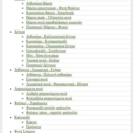
Ανθοφόροι θάμνοι
Θάμνοι μπορντούρας - Φυτά Φράχτες
Καρποφόροι θάμνοι - Superfoods
Θάμνοι σκιάς - Οξύφυλλα φυτά
Θάμνοι φυτά παραθαλάσσιων περιοχών
Προσφορές Θάμνων - Φυτών
Δέντρα
Ανθοφόρα - Καλλωπιστικά δέντρα
Κωνοφόρα - Κυπαρισσοειδή
Καρποφόρα - Οπωροφόρα δέντρα
Εσπεριδοειδή - Ξυνόδεντρα
Μίνι - Νάνα δεντράκια
Τροπικά φυτά - δένδρα
Προσφορές Δέντρων
Ανθόφυτα - Αρωματικά - Ετήσια
Ανθόφυτα - Πολυετή ανθοφόρα
Εποχιακά φυτά
Αρωματικά φυτά - Φαρμακευτικά - Βότανα
Αναρριχώμενα φυτά
Αειθαλή αναρριχώμενα φυτά
Φυλλοβόλα αναρριχώμενα φυτά
Φοίνικες - Χαμαίρωπες
Φοινικοειδή υψηλής ανάπτυξης
Φοίνικες νάνοι - χαμηλής ανάπτυξης
Κακτοειδή
Κάκτοι
Παχύφυτα
Φυτά Σχήματα