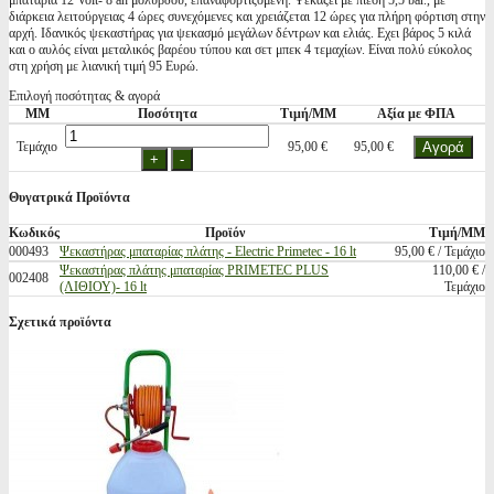
μπαταρία 12 Volt- 8 ah μολύβδου, επαναφορτιζόμενη. Ψεκάζει με πίεση 5,5 bar., με
διάρκεια λειτούργειας 4 ώρες συνεχόμενες και χρειάζεται 12 ώρες για πλήρη φόρτιση στην
αρχή. Ιδανικός ψεκαστήρας για ψεκασμό μεγάλων δέντρων και ελιάς. Εχει βάρος 5 κιλά
και ο αυλός είναι μεταλικός βαρέου τύπου και σετ μπεκ 4 τεμαχίων. Είναι πολύ εύκολος
στη χρήση με λιανική τιμή 95 Ευρώ.
Επιλογή ποσότητας & αγορά
ΜΜ
Ποσότητα
Τιμή/ΜΜ
Αξία με ΦΠΑ
Τεμάχιο
95,00 €
95,00 €
Θυγατρικά Προϊόντα
Κωδικός
Προϊόν
Τιμή/ΜΜ
000493
Ψεκαστήρας μπαταρίας πλάτης - Electric Primetec - 16 lt
95,00 € / Τεμάχιο
Ψεκαστήρας πλάτης μπαταρίας PRIMETEC PLUS
110,00 € /
002408
(ΛΙΘΙΟΥ)- 16 lt
Τεμάχιο
Σχετικά προϊόντα