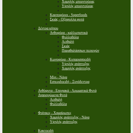
Χαμηλής μπορντούρας
Υψηλής μπορντούρας
Καρποφόροι - Superfoods
Σκιάς - Οξύφυλλα φυτά
Δέντρα κήπου
Ανθοφόρα - καλλωπιστικά
Φυλλοβόλα
Αειθαλή
Σκιάς
Παραθαλάσσιων περιοχών
Κωνοφόρα - Κυπαρισσοειδή
Υψηλής ανάπτυξης
Χαμηλής ανάπτυξης
Μίνι - Νάνα
Εσπεριδοειδή - Ξυνόδεντρα
Ανθόφυτα - Εποχιακά - Αρωματικά Φυτά
Αναρριχώμενα Φυτά
Αειθαλή
Φυλλοβόλα
Φοίνικες - Χαμαίρωπες
Χαμηλής ανάπτυξης - Νάνα
Υψηλής ανάπτυξης
Κακτοειδή