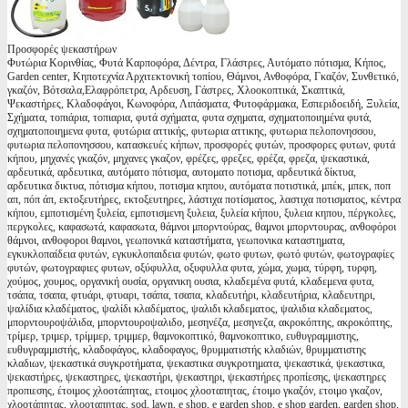
Προσφορές ψεκαστήρων
Φυτώρια Κορινθίας, Φυτά Καρποφόρα, Δέντρα, Γλάστρες, Αυτόματο πότισμα, Κήπος,
Garden center, Κηποτεχνία Αρχιτεκτονική τοπίου, Θάμνοι, Ανθοφόρα, Γκαζόν, Συνθετικό,
γκαζόν, Βότσαλα,Ελαφρόπετρα, Αρδευση, Γάστρες, Χλοοκοπτικά, Σκαπτικά,
Ψεκαστήρες, Κλαδοφάγοι, Κωνοφόρα, Λιπάσματα, Φυτοφάρμακα, Εσπεριδοειδή, Ξυλεία,
Σχήματα, τοπιάρια, τοπιαρια, φυτά σχήματα, φυτα σχηματα, σχηματοποιημένα φυτά,
σχηματοποιημενα φυτα, φυτώρια αττικής, φυτωρια αττικης, φυτωρια πελοπονησσου,
φυτωρια πελοπονησσου, κατασκευές κήπων, προσφορές φυτών, προσφορες φυτων, φυτά
κήπου, μηχανές γκαζόν, μηχανες γκαζον, φρέζες, φρεζες, φρέζα, φρεζα, ψεκαστικά,
αρδευτικά, αρδευτικα, αυτόματο πότισμα, αυτοματο ποτισμα, αρδευτικά δίκτυα,
αρδευτικα δικτυα, πότισμα κήπου, ποτισμα κηπου, αυτόματα ποτιστικά, μπέκ, μπεκ, ποπ
απ, πόπ άπ, εκτοξευτήρες, εκτοξευτηρες, λάστιχα ποτίσματος, λαστιχα ποτισματος, κέντρα
κήπου, εμποτισμένη ξυλεία, εμποτισμενη ξυλεια, ξυλεία κήπου, ξυλεια κηπου, πέργκολες,
περγκολες, καφασωτά, καφασωτα, θάμνοι μπορντούρας, θαμνοι μπορντουρας, ανθοφόροι
θάμνοι, ανθοφοροι θαμνοι, γεωπονικά καταστήματα, γεωπονικα καταστηματα,
εγκυκλοπαίδεια φυτών, εγκυκλοπαιδεια φυτών, φωτο φυτων, φωτό φυτών, φωτογραφίες
φυτών, φωτογραφιες φυτων, οξύφυλλα, οξυφυλλα φυτα, χώμα, χωμα, τύρφη, τυρφη,
χούμος, χουμος, οργανική ουσία, οργανικη ουσια, κλαδεμένα φυτά, κλαδεμενα φυτα,
τσάπα, τσαπα, φτυάρι, φτυαρι, τσάπα, τσαπα, κλαδευτήρι, κλαδευτήρια, κλαδευτηρι,
ψαλίδια κλαδέματος, ψαλίδι κλαδέματος, ψαλιδι κλαδεματος, ψαλιδια κλαδεματος,
μπορντουροψάλιδα, μπορντουροψαλιδο, μεσηνέζα, μεσηνεζα, ακροκόπτης, ακροκόπτης,
τρίμερ, τριμερ, τρίμμερ, τριμμερ, θαμνοκοπτικό, θαμνοκοπτικο, ευθυγραμμιστης,
ευθυγραμμιστής, κλαδοφάγος, κλαδοφαγος, θρυμματιστής κλαδιών, θρυμματιστης
κλαδιων, ψεκαστικά συγκροτήματα, ψεκαστικα συγκροτηματα, ψεκαστικά, ψεκαστικα,
ψεκαστήρες, ψεκαστηρες, ψεκαστήρι, ψεκαστηρι, ψεκαστήρες προπίεσης, ψεκαστηρες
προπιεσης, έτοιμος χλοοτάπητας, ετοιμος χλοοταπητας, έτοιμο γκαζόν, ετοιμο γκαζον,
χλοοτάπητας, χλοοταπητας, sod, lawn, e shop, e garden shop, e shop garden, garden shop,