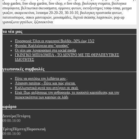
shop garden, free shop garden, free shop, e free shop, βιολογικη ντοματα, βιολογικα
σπορόφυτα, βελτιωτικα σκευασματα, ορμονες φυτων, εκτοξευτηρες τσαφ-τσαφ, μειγμα
γκαζον, ακαρεοκτόνα, λιπασμα 20-20-20, 30-10-10, βιολογικη προστασία φυτων,
πατατοσπορος, σακοι μανιταριών, μουσαμάδες, διχτυά σκίασης λαχανικών, pop-up
γραναζωτα γηπέδων, ζιζανιοκτόνα
τα
νέα μας
Προσφορά: Όλοι οι χειμερινοί Βολβόι -50% έως 15/2
Φειγιόα: Καλλιέργεια απο ''χρυσάφι''
Oι νέοι μας λογαριασμοί στα social media
ΓΚΙΝΓΚΟ ΜΠΙΛΟΜΠΑ - ΤΟ ΔΕΝΤΡΟ ΜΕ ΤΙΣ ΘΕΡΑΠΕΥΤΙΚΕΣ
ΙΔΙΟΤΗΤΕΣ
γεωπονικές
συμβουλές
Πότε να φυτέψω την λεβάντα μου ;
Λίπανση πατάτας - Πότε και πώς γίνεται.
Καλλωπιστικά φυτά που αντέχουν σε σκιά.
Ελιά: Πως αυξάνουμε την ανθοφορία, το ποσοστό καρπόδεσης και την
περιεκτικότητα των καρπών σε λάδι
ωράριο
Δευτέρα|Τετάρτη
09:00-16:00
Τρίτη|Πέμπτη|Παρασκευή
09:00-16:00