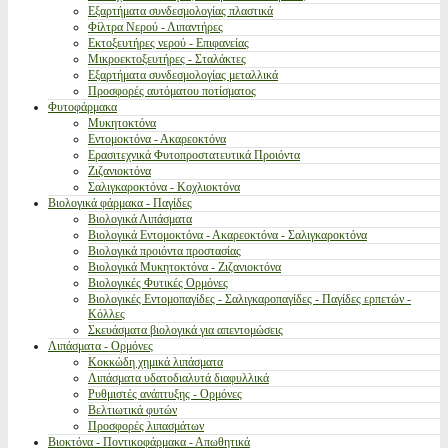
Εξαρτήματα συνδεσμολογίας πλαστικά
Φίλτρα Νερού - Λιπαντήρες
Εκτοξευτήρες νερού - Επιφανείας
Μικροεκτοξευτήρες - Σταλάκτες
Εξαρτήματα συνδεσμολογίας μεταλλικά
Προσφορές αυτόματου ποτίσματος
Φυτοφάρμακα
Μυκητοκτόνα
Εντομοκτόνα - Ακαρεοκτόνα
Ερασιτεχνικά Φυτοπροστατευτικά Προιόντα
Ζιζανιοκτόνα
Σαλιγκαροκτόνα - Κοχλιοκτόνα
Βιολογικά φάρμακα - Παγίδες
Βιολογικά Λιπάσματα
Βιολογικά Εντομοκτόνα - Ακαρεοκτόνα - Σαλιγκαροκτόνα
Βιολογικά προιόντα προστασίας
Βιολογικά Μυκητοκτόνα - Ζιζανιοκτόνα
Βιολογικές Φυτικές Ορμόνες
Βιολογικές Εντομοπαγίδες - Σαλιγκαροπαγίδες - Παγίδες ερπετών -
Κόλλες
Σκευάσματα βιολογικά για απεντομώσεις
Λιπάσματα - Ορμόνες
Κοκκώδη χημικά λιπάσματα
Λιπάσματα υδατοδιαλυτά διαφυλλικά
Ρυθμιστές ανάπτυξης - Ορμόνες
Βελτιωτικά φυτών
Προσφορές λιπασμάτων
Βιοκτόνα - Ποντικοφάρμακα - Απωθητικά