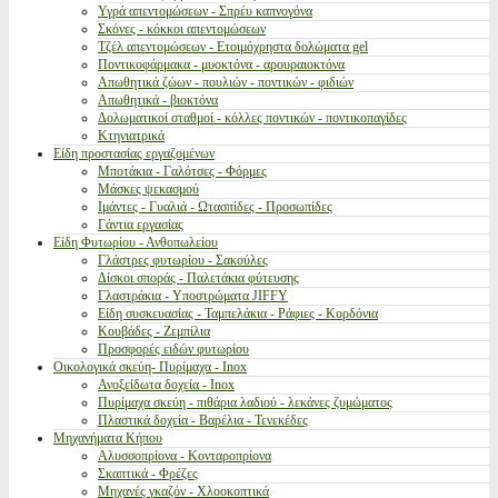
Υγρά απεντομώσεων - Σπρέυ καπνογόνα
Σκόνες - κόκκοι απεντομώσεων
Τζέλ απεντομώσεων - Ετοιμόχρηστα δολώματα gel
Ποντικοφάρμακα - μυοκτόνα - αρουραιοκτόνα
Απωθητικά ζώων - πουλιών - ποντικών - φιδιών
Απωθητικά - βιοκτόνα
Δολωματικοί σταθμοί - κόλλες ποντικών - ποντικοπαγίδες
Κτηνιατρικά
Είδη προστασίας εργαζομένων
Μποτάκια - Γαλότσες - Φόρμες
Μάσκες ψεκασμού
Ιμάντες - Γυαλιά - Ωτασπίδες - Προσωπίδες
Γάντια εργασίας
Είδη Φυτωρίου - Ανθοπωλείου
Γλάστρες φυτωρίου - Σακούλες
Δίσκοι σποράς - Παλετάκια φύτευσης
Γλαστράκια - Υποστρώματα JIFFY
Είδη συσκευασίας - Ταμπελάκια - Ράφιες - Κορδόνια
Κουβάδες - Ζεμπίλια
Προσφορές ειδών φυτωρίου
Οικολογικά σκεύη- Πυρίμαχα - Inox
Ανοξείδωτα δοχεία - Inox
Πυρίμαχα σκεύη - πιθάρια λαδιού - λεκάνες ζυμώματος
Πλαστικά δοχεία - Βαρέλια - Τενεκέδες
Μηχανήματα Κήπου
Αλυσσοπρίονα - Κονταροπρίονα
Σκαπτικά - Φρέζες
Μηχανές γκαζόν - Χλοοκοπτικά