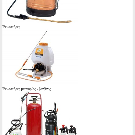
Ψεκαστήρες
Ψεκαστήρες μπαταρίας - βενζίνης