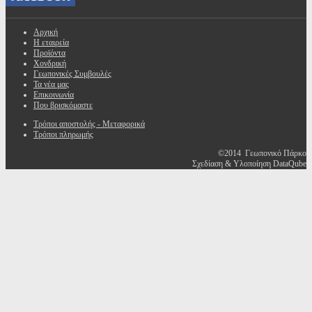
Αρχική
Η εταιρεία
Προϊόντα
Χονδρική
Γεωπονικές Συμβουλές
Τα νέα μας
Επικοινωνία
Που βρισκόμαστε
Τρόποι αποστολής - Μεταφορικά
Τρόποι πληρωμής
©2014 Γεωπονικό Πάρκο
Σχεδίαση & Υλοποίηση DataQube