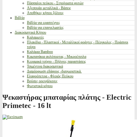
Πάσσαλοι πεύκου - Στηρίγματα φυτών
Αξεσουάρ μεταλλικά - Βάσεις
Αποθήκες κήπου ξύλινες
Βιβλία
Βιβλία για ερασιτέχνες
Βιβλία για επαγγελματίες
Διακοσμητικά Κήπου
Καλαμωτές
Πλακίδια - Πλαστικοί - Μεταλλικοί φράχτες - Πέργκολες - Πράσινοι
τοίχοι
Καλάμια Bamboo
Καμπανάκια αυλόπορτας - Μικροέπιπλα
Κεραμικά τοίχου - Πήλινες παραστάσεις
Τσιμέντινα διακοσμητικά
Διαμόρφωση εδάφους -διαχωριστικά.
Ελαφρόπετρα - Φλοιός Πεύκου
Βρύσες ορειχάλκινες
Φωτιστικά κήπου
Ψεκαστήρας μπαταρίας πλάτης - Electric
Primetec - 16 lt