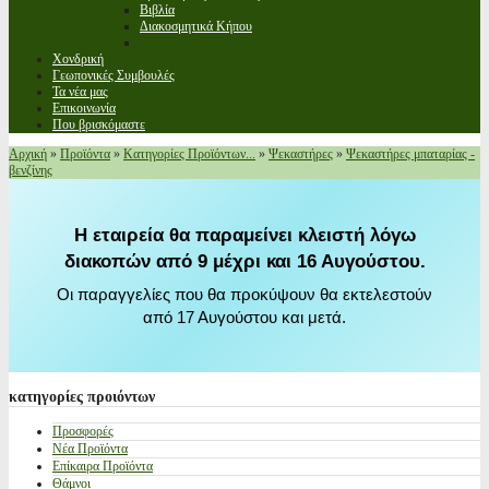
Βιβλία
Διακοσμητικά Κήπου
Χονδρική
Γεωπονικές Συμβουλές
Τα νέα μας
Επικοινωνία
Που βρισκόμαστε
Αρχική
»
Προϊόντα
»
Κατηγορίες Προϊόντων...
»
Ψεκαστήρες
»
Ψεκαστήρες μπαταρίας -
βενζίνης
Η εταιρεία θα παραμείνει κλειστή λόγω
διακοπών από 9 μέχρι και 16 Αυγούστου.
Οι παραγγελίες που θα προκύψουν θα εκτελεστούν
από 17 Αυγούστου και μετά.
κατηγορίες
προιόντων
Προσφορές
Νέα Προϊόντα
Επίκαιρα Προϊόντα
Θάμνοι