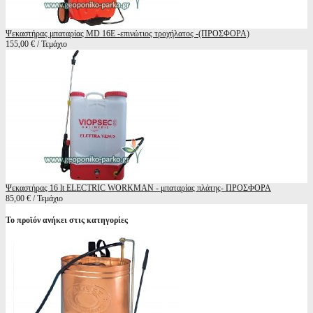
Ψεκαστήρας μπαταρίας MD 16E -επινώτιος τροχήλατος -(ΠΡΟΣΦΟΡΑ)
155,00 € / Τεμάχιο
Ψεκαστήρας 16 lt ELECTRIC WORKMAN - μπαταρίας πλάτης- ΠΡΟΣΦΟΡΑ
85,00 € / Τεμάχιο
Το προϊόν ανήκει στις κατηγορίες