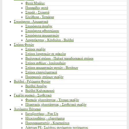
Φυτά Μπάλες
Πυραμίδες φυτά
Σπιράλ - Στριφτά
Ελεύθερα - Τοπιάρια
Σπορόφυτα - Αρωματικά
Σπορόφυτα άνοιξης
Σπορόφυτα φθινοπώρου
Σπορόφυτα αρωματικών
Λαχανόκηπος - Κόνδυλοι - Βολβοί
Σπόροι Φυτών
Σπόροι γκαζόν
Σπόροι λαχανικών σε φάκελα
Βιολογικοί σπόροι - Παλιοί παραδοσιακοί σπόροι
Σπόροι ανθέων - λουλουδιών
Σπόροι αρωματικών φυτών - Βοτάνων
Σπόροι επαγγελματικοί
Προσφορές σπόρων γκαζόν
Βολβοί - Ριζώματα Φυτών
Βολβοί Ανοιξης
Βολβοί Καλοκαιριού
Γκαζόν φυσικό - Συνθετικό
Φυσικός χλοοτάπητας - Έτοιμο γκαζόν
Πλαστικός χλοοτάπητας - Συνθετικό γκαζόν
Αυτόματο Πότισμα
Εκτοξευτήρες - Pop Up
Ηλεκτροβάνες - εξαρτήματα
Προγραμματιστές - Κομπιούτερ
Λάστιχα PE- Σωλήνες αυτόματου ποτίσματος