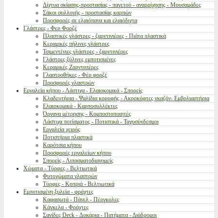
Δίχτυα σκίασης-προστασίας - παγετού - αναρρίχησης - Μουσαμάδες
Σάκοι συλλογής - προστασίας καρπών
Προσφορές σε ελαιόπανα και ελαιόδιχτα
Γλάστρες - Φερ Φορζέ
Πλαστικές γλάστρες - ζαρντινιέρες - Πιάτα πλαστικά
Κεραμικές πήλινες γλάστρες
Τσιμεντένιες γλάστρες - ζαρντινιέρες
Γλάστρες ξύλινες εμποτισμένες
Κεραμικές Ζαρντινιέρες
Γλαστροθήκες - Φέρ φορζέ
Προσφορές γλαστρών
Εργαλεία κήπου - Λάστιχα - Ελαιοκομικά - Σπορείς
Κλαδευτήρια - Ψαλίδια κορυφής - Ακροκόφτες γκαζόν- Εμβολιαστήρια
Ελαιοκομικά - Καρποσυλλέκτες
Όργανα μέτρησης - Κομποστοποιητές
Λάστιχα ποτίσματος - Ποτιστικά - Ταχυσύνδεσμοι
Εργαλεία χειρός
Ποτιστήρια πλαστικά
Καρότσια κήπου
Προσφορές εργαλείων κήπου
Σπορείς - Λιπασματοδιανομείς
Χώματα - Τύρφες - Βελτιωτικά
Φυτοχώματα γλαστρών
Τύρφες - Κοπριά - Βελτιωτικά
Εμποτισμένη ξυλεία - φράχτες
Καφασωτά - Πάνελ - Πέργκολες
Κάγκελα - Φράχτες
Σανίδες Deck - Δοκάρια - Πατήματα - Διάδρομοι