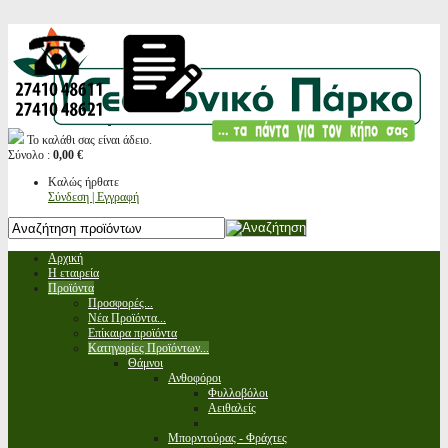
Το καλάθι σας είναι άδειο.
Σύνολο :
0,00 €
Καλώς ήρθατε
Σύνδεση | Εγγραφή
Αρχική
Η εταιρεία
Προϊόντα
Προσφορές...
Νέα Προϊόντα...
Επίκαιρα προϊόντα
Κατηγορίες Προϊόντων...
Θάμνοι
Ανθοφόροι
Φυλλοβόλοι
Αειθαλείς
Μπορντούρας - Φράχτες