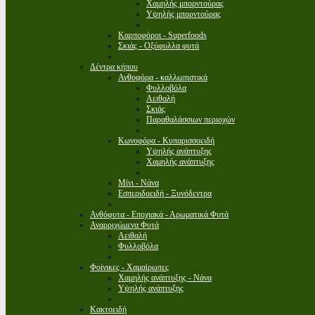
Χαμηλής μπορντούρας
Υψηλής μπορντούρας
Καρποφόροι - Superfoods
Σκιάς - Οξύφυλλα φυτά
Δέντρα κήπου
Ανθοφόρα - καλλωπιστικά
Φυλλοβόλα
Αειθαλή
Σκιάς
Παραθαλάσσιων περιοχών
Κωνοφόρα - Κυπαρισσοειδή
Υψηλής ανάπτυξης
Χαμηλής ανάπτυξης
Μίνι - Νάνα
Εσπεριδοειδή - Ξυνόδεντρα
Ανθόφυτα - Εποχιακά - Αρωματικά Φυτά
Αναρριχώμενα Φυτά
Αειθαλή
Φυλλοβόλα
Φοίνικες - Χαμαίρωπες
Χαμηλής ανάπτυξης - Νάνα
Υψηλής ανάπτυξης
Κακτοειδή