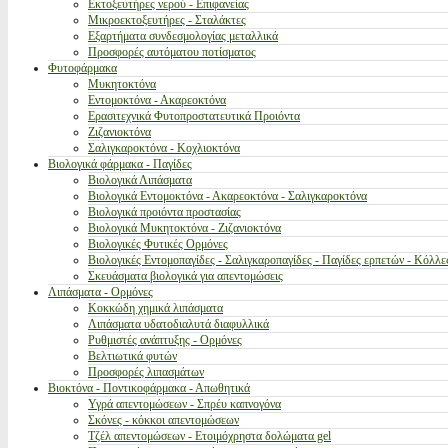
Εκτοξευτήρες νερού - Επιφανείας
Μικροεκτοξευτήρες - Σταλάκτες
Εξαρτήματα συνδεσμολογίας μεταλλικά
Προσφορές αυτόματου ποτίσματος
Φυτοφάρμακα
Μυκητοκτόνα
Εντομοκτόνα - Ακαρεοκτόνα
Ερασιτεχνικά Φυτοπροστατευτικά Προιόντα
Ζιζανιοκτόνα
Σαλιγκαροκτόνα - Κοχλιοκτόνα
Βιολογικά φάρμακα - Παγίδες
Βιολογικά Λιπάσματα
Βιολογικά Εντομοκτόνα - Ακαρεοκτόνα - Σαλιγκαροκτόνα
Βιολογικά προιόντα προστασίας
Βιολογικά Μυκητοκτόνα - Ζιζανιοκτόνα
Βιολογικές Φυτικές Ορμόνες
Βιολογικές Εντομοπαγίδες - Σαλιγκαροπαγίδες - Παγίδες ερπετών - Κόλλε
Σκευάσματα βιολογικά για απεντομώσεις
Λιπάσματα - Ορμόνες
Κοκκώδη χημικά λιπάσματα
Λιπάσματα υδατοδιαλυτά διαφυλλικά
Ρυθμιστές ανάπτυξης - Ορμόνες
Βελτιωτικά φυτών
Προσφορές λιπασμάτων
Βιοκτόνα - Ποντικοφάρμακα - Απωθητικά
Υγρά απεντομώσεων - Σπρέυ καπνογόνα
Σκόνες - κόκκοι απεντομώσεων
Τζέλ απεντομώσεων - Ετοιμόχρηστα δολώματα gel