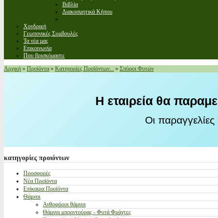
Βιβλία
Διακοσμητικά Κήπου
Χονδρική
Γεωπονικές Συμβουλές
Τα νέα μας
Επικοινωνία
Που βρισκόμαστε
Αρχική
»
Προϊόντα
»
Κατηγορίες Προϊόντων...
»
Σπόροι Φυτών
Η εταιρεία θα παραμε
Οι παραγγελίες
κατηγορίες
προιόντων
Προσφορές
Νέα Προϊόντα
Επίκαιρα Προϊόντα
Θάμνοι
Ανθοφόροι θάμνοι
Θάμνοι μπορντούρας - Φυτά Φράχτες