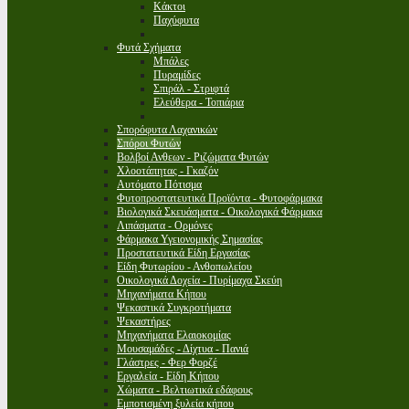
Κάκτοι
Παχύφυτα
Φυτά Σχήματα
Μπάλες
Πυραμίδες
Σπιράλ - Στριφτά
Ελεύθερα - Τοπιάρια
Σπορόφυτα Λαχανικών
Σπόροι Φυτών
Βολβοί Ανθεων - Ριζώματα Φυτών
Χλοοτάπητας - Γκαζόν
Αυτόματο Πότισμα
Φυτοπροστατευτικά Προϊόντα - Φυτοφάρμακα
Βιολογικά Σκευάσματα - Οικολογικά Φάρμακα
Λιπάσματα - Ορμόνες
Φάρμακα Υγειονομικής Σημασίας
Προστατευτικά Είδη Εργασίας
Είδη Φυτωρίου - Ανθοπωλείου
Οικολογικά Δοχεία - Πυρίμαχα Σκεύη
Μηχανήματα Κήπου
Ψεκαστικά Συγκροτήματα
Ψεκαστήρες
Μηχανήματα Ελαιοκομίας
Μουσαμάδες - Δίχτυα - Πανιά
Γλάστρες - Φερ Φορζέ
Εργαλεία - Είδη Κήπου
Χώματα - Βελτιωτικά εδάφους
Εμποτισμένη ξυλεία κήπου