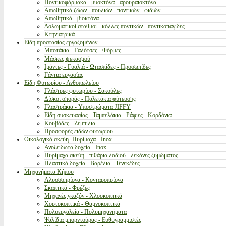
Ποντικοφάρμακα - μυοκτόνα - αρουραιοκτόνα
Απωθητικά ζώων - πουλιών - ποντικών - φιδιών
Απωθητικά - βιοκτόνα
Δολωματικοί σταθμοί - κόλλες ποντικών - ποντικοπαγίδες
Κτηνιατρικά
Είδη προστασίας εργαζομένων
Μποτάκια - Γαλότσες - Φόρμες
Μάσκες ψεκασμού
Ιμάντες - Γυαλιά - Ωτασπίδες - Προσωπίδες
Γάντια εργασίας
Είδη Φυτωρίου - Ανθοπωλείου
Γλάστρες φυτωρίου - Σακούλες
Δίσκοι σποράς - Παλετάκια φύτευσης
Γλαστράκια - Υποστρώματα JIFFY
Είδη συσκευασίας - Ταμπελάκια - Ράφιες - Κορδόνια
Κουβάδες - Ζεμπίλια
Προσφορές ειδών φυτωρίου
Οικολογικά σκεύη- Πυρίμαχα - Inox
Ανοξείδωτα δοχεία - Inox
Πυρίμαχα σκεύη - πιθάρια λαδιού - λεκάνες ζυμώματος
Πλαστικά δοχεία - Βαρέλια - Τενεκέδες
Μηχανήματα Κήπου
Αλυσσοπρίονα - Κονταροπρίονα
Σκαπτικά - Φρέζες
Μηχανές γκαζόν - Χλοοκοπτικά
Χορτοκοπτικά - Θαμνοκοπτικά
Πολυεργαλεία - Πολυμηχανήματα
Ψαλίδια μπορντούρας - Ευθυγραμμιστές