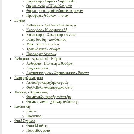
Καρποφόροι θάμνοι - Superfoods
Θάμνοι σκιάς - Οξύφυλλα φυτά
Θάμνοι φυτά παραθαλάσσιων περιοχών
Προσφορές Θάμνων - Φυτών
Δέντρα
Ανθοφόρα - Καλλωπιστικά δέντρα
Κωνοφόρα - Κυπαρισσοειδή
Καρποφόρα - Οπωροφόρα δέντρα
Εσπεριδοειδή - Ξυνόδεντρα
Μίνι - Νάνα δεντράκια
Τροπικά φυτά - δένδρα
Προσφορές Δέντρων
Ανθόφυτα - Αρωματικά - Ετήσια
Ανθόφυτα - Πολυετή ανθοφόρα
Εποχιακά φυτά
Αρωματικά φυτά - Φαρμακευτικά - Βότανα
Αναρριχώμενα φυτά
Αειθαλή αναρριχώμενα φυτά
Φυλλοβόλα αναρριχώμενα φυτά
Φοίνικες - Χαμαίρωπες
Φοινικοειδή υψηλής ανάπτυξης
Φοίνικες νάνοι - χαμηλής ανάπτυξης
Κακτοειδή
Κάκτοι
Παχύφυτα
Φυτά Σχήματα
Φυτά Μπάλες
Πυραμίδες φυτά