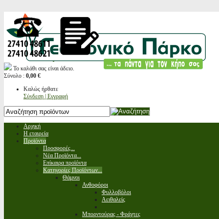
Το καλάθι σας είναι άδειο.
Σύνολο :
0,00 €
Καλώς ήρθατε
Σύνδεση | Εγγραφή
Αρχική
Η εταιρεία
Προϊόντα
Προσφορές...
Νέα Προϊόντα...
Επίκαιρα προϊόντα
Κατηγορίες Προϊόντων...
Θάμνοι
Ανθοφόροι
Φυλλοβόλοι
Αειθαλείς
Μπορντούρας - Φράχτες