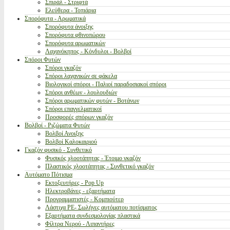
Σπιράλ - Στριφτά
Ελεύθερα - Τοπιάρια
Σπορόφυτα - Αρωματικά
Σπορόφυτα άνοιξης
Σπορόφυτα φθινοπώρου
Σπορόφυτα αρωματικών
Λαχανόκηπος - Κόνδυλοι - Βολβοί
Σπόροι Φυτών
Σπόροι γκαζόν
Σπόροι λαχανικών σε φάκελα
Βιολογικοί σπόροι - Παλιοί παραδοσιακοί σπόροι
Σπόροι ανθέων - λουλουδιών
Σπόροι αρωματικών φυτών - Βοτάνων
Σπόροι επαγγελματικοί
Προσφορές σπόρων γκαζόν
Βολβοί - Ριζώματα Φυτών
Βολβοί Ανοιξης
Βολβοί Καλοκαιριού
Γκαζόν φυσικό - Συνθετικό
Φυσικός χλοοτάπητας - Έτοιμο γκαζόν
Πλαστικός χλοοτάπητας - Συνθετικό γκαζόν
Αυτόματο Πότισμα
Εκτοξευτήρες - Pop Up
Ηλεκτροβάνες - εξαρτήματα
Προγραμματιστές - Κομπιούτερ
Λάστιχα PE- Σωλήνες αυτόματου ποτίσματος
Εξαρτήματα συνδεσμολογίας πλαστικά
Φίλτρα Νερού - Λιπαντήρες