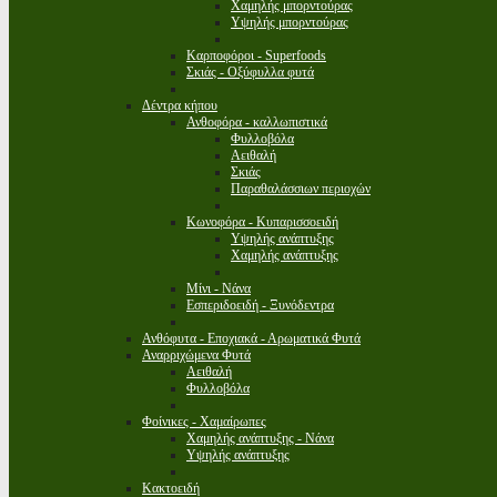
Χαμηλής μπορντούρας
Υψηλής μπορντούρας
Καρποφόροι - Superfoods
Σκιάς - Οξύφυλλα φυτά
Δέντρα κήπου
Ανθοφόρα - καλλωπιστικά
Φυλλοβόλα
Αειθαλή
Σκιάς
Παραθαλάσσιων περιοχών
Κωνοφόρα - Κυπαρισσοειδή
Υψηλής ανάπτυξης
Χαμηλής ανάπτυξης
Μίνι - Νάνα
Εσπεριδοειδή - Ξυνόδεντρα
Ανθόφυτα - Εποχιακά - Αρωματικά Φυτά
Αναρριχώμενα Φυτά
Αειθαλή
Φυλλοβόλα
Φοίνικες - Χαμαίρωπες
Χαμηλής ανάπτυξης - Νάνα
Υψηλής ανάπτυξης
Κακτοειδή