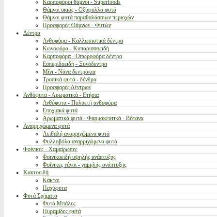
Καρποφόροι θάμνοι - Superfoods
Θάμνοι σκιάς - Οξύφυλλα φυτά
Θάμνοι φυτά παραθαλάσσιων περιοχών
Προσφορές Θάμνων - Φυτών
Δέντρα
Ανθοφόρα - Καλλωπιστικά δέντρα
Κωνοφόρα - Κυπαρισσοειδή
Καρποφόρα - Οπωροφόρα δέντρα
Εσπεριδοειδή - Ξυνόδεντρα
Μίνι - Νάνα δεντράκια
Τροπικά φυτά - δένδρα
Προσφορές Δέντρων
Ανθόφυτα - Αρωματικά - Ετήσια
Ανθόφυτα - Πολυετή ανθοφόρα
Εποχιακά φυτά
Αρωματικά φυτά - Φαρμακευτικά - Βότανα
Αναρριχώμενα φυτά
Αειθαλή αναρριχώμενα φυτά
Φυλλοβόλα αναρριχώμενα φυτά
Φοίνικες - Χαμαίρωπες
Φοινικοειδή υψηλής ανάπτυξης
Φοίνικες νάνοι - χαμηλής ανάπτυξης
Κακτοειδή
Κάκτοι
Παχύφυτα
Φυτά Σχήματα
Φυτά Μπάλες
Πυραμίδες φυτά