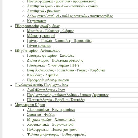
Ποντικοφάρμακα - μυοκτόνα - αρουραιοκτόνα
Απωθητικά ζώων - πουλιών - ποντικών - φιδιών
Απωθητικά - βιοκτόνα
Δολωματικοί σταθμοί - κόλλες ποντικών - ποντικοπαγίδες
Κτηνιατρικά
Είδη προστασίας εργαζομένων
Μποτάκια - Γαλότσες - Φόρμες
Μάσκες ψεκασμού
Ιμάντες - Γυαλιά - Ωτασπίδες - Προσωπίδες
Γάντια εργασίας
Είδη Φυτωρίου - Ανθοπωλείου
Γλάστρες φυτωρίου - Σακούλες
Δίσκοι σποράς - Παλετάκια φύτευσης
Γλαστράκια - Υποστρώματα JIFFY
Είδη συσκευασίας - Ταμπελάκια - Ράφιες - Κορδόνια
Κουβάδες - Ζεμπίλια
Προσφορές ειδών φυτωρίου
Οικολογικά σκεύη- Πυρίμαχα - Inox
Ανοξείδωτα δοχεία - Inox
Πυρίμαχα σκεύη - πιθάρια λαδιού - λεκάνες ζυμώματος
Πλαστικά δοχεία - Βαρέλια - Τενεκέδες
Μηχανήματα Κήπου
Αλυσσοπρίονα - Κονταροπρίονα
Σκαπτικά - Φρέζες
Μηχανές γκαζόν - Χλοοκοπτικά
Χορτοκοπτικά - Θαμνοκοπτικά
Πολυεργαλεία - Πολυμηχανήματα
Ψαλίδια μπορντούρας - Ευθυγραμμιστές