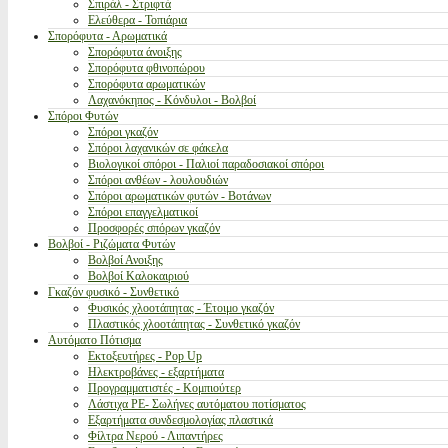
Σπιράλ - Στριφτά
Ελεύθερα - Τοπιάρια
Σπορόφυτα - Αρωματικά
Σπορόφυτα άνοιξης
Σπορόφυτα φθινοπώρου
Σπορόφυτα αρωματικών
Λαχανόκηπος - Κόνδυλοι - Βολβοί
Σπόροι Φυτών
Σπόροι γκαζόν
Σπόροι λαχανικών σε φάκελα
Βιολογικοί σπόροι - Παλιοί παραδοσιακοί σπόροι
Σπόροι ανθέων - λουλουδιών
Σπόροι αρωματικών φυτών - Βοτάνων
Σπόροι επαγγελματικοί
Προσφορές σπόρων γκαζόν
Βολβοί - Ριζώματα Φυτών
Βολβοί Ανοιξης
Βολβοί Καλοκαιριού
Γκαζόν φυσικό - Συνθετικό
Φυσικός χλοοτάπητας - Έτοιμο γκαζόν
Πλαστικός χλοοτάπητας - Συνθετικό γκαζόν
Αυτόματο Πότισμα
Εκτοξευτήρες - Pop Up
Ηλεκτροβάνες - εξαρτήματα
Προγραμματιστές - Κομπιούτερ
Λάστιχα PE- Σωλήνες αυτόματου ποτίσματος
Εξαρτήματα συνδεσμολογίας πλαστικά
Φίλτρα Νερού - Λιπαντήρες