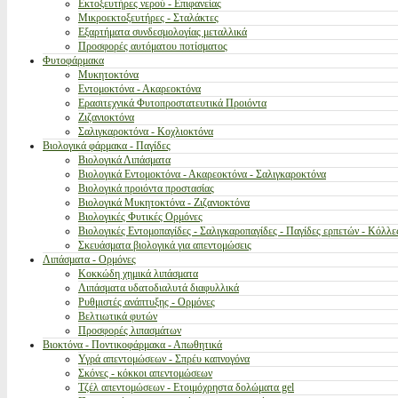
Εκτοξευτήρες νερού - Επιφανείας
Μικροεκτοξευτήρες - Σταλάκτες
Εξαρτήματα συνδεσμολογίας μεταλλικά
Προσφορές αυτόματου ποτίσματος
Φυτοφάρμακα
Μυκητοκτόνα
Εντομοκτόνα - Ακαρεοκτόνα
Ερασιτεχνικά Φυτοπροστατευτικά Προιόντα
Ζιζανιοκτόνα
Σαλιγκαροκτόνα - Κοχλιοκτόνα
Βιολογικά φάρμακα - Παγίδες
Βιολογικά Λιπάσματα
Βιολογικά Εντομοκτόνα - Ακαρεοκτόνα - Σαλιγκαροκτόνα
Βιολογικά προιόντα προστασίας
Βιολογικά Μυκητοκτόνα - Ζιζανιοκτόνα
Βιολογικές Φυτικές Ορμόνες
Βιολογικές Εντομοπαγίδες - Σαλιγκαροπαγίδες - Παγίδες ερπετών - Κόλλε
Σκευάσματα βιολογικά για απεντομώσεις
Λιπάσματα - Ορμόνες
Κοκκώδη χημικά λιπάσματα
Λιπάσματα υδατοδιαλυτά διαφυλλικά
Ρυθμιστές ανάπτυξης - Ορμόνες
Βελτιωτικά φυτών
Προσφορές λιπασμάτων
Βιοκτόνα - Ποντικοφάρμακα - Απωθητικά
Υγρά απεντομώσεων - Σπρέυ καπνογόνα
Σκόνες - κόκκοι απεντομώσεων
Τζέλ απεντομώσεων - Ετοιμόχρηστα δολώματα gel