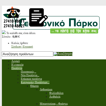
Το καλάθι σας είναι άδειο.
Σύνολο :
0,00 €
Καλώς ήρθατε
Σύνδεση | Εγγραφή
Αρχική
Η εταιρεία
Προϊόντα
Προσφορές...
Νέα Προϊόντα...
Επίκαιρα προϊόντα
Κατηγορίες Προϊόντων...
Θάμνοι
Ανθοφόροι
Φυλλοβόλοι
Αειθαλείς
Μπορντούρας - Φράχτες