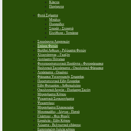
Κάκτοι
Παχύφυτα
Φυτά Σχήματα
Μπάλες
Πυραμίδες
Σπιράλ - Στριφτά
Ελεύθερα - Τοπιάρια
Σπορόφυτα Λαχανικών
Σπόροι Φυτών
Βολβοί Ανθεων - Ριζώματα Φυτών
Χλοοτάπητας - Γκαζόν
Αυτόματο Πότισμα
Φυτοπροστατευτικά Προϊόντα - Φυτοφάρμακα
Βιολογικά Σκευάσματα - Οικολογικά Φάρμακα
Λιπάσματα - Ορμόνες
Φάρμακα Υγειονομικής Σημασίας
Προστατευτικά Είδη Εργασίας
Είδη Φυτωρίου - Ανθοπωλείου
Οικολογικά Δοχεία - Πυρίμαχα Σκεύη
Μηχανήματα Κήπου
Ψεκαστικά Συγκροτήματα
Ψεκαστήρες
Μηχανήματα Ελαιοκομίας
Μουσαμάδες - Δίχτυα - Πανιά
Γλάστρες - Φερ Φορζέ
Εργαλεία - Είδη Κήπου
Χώματα - Βελτιωτικά εδάφους
Εμποτισμένη ξυλεία κήπου