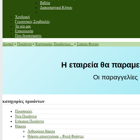
Βιβλία
Διακοσμητικά Κήπου
Χονδρική
Γεωπονικές Συμβουλές
Τα νέα μας
Επικοινωνία
Που βρισκόμαστε
Αρχική
»
Προϊόντα
»
Κατηγορίες Προϊόντων...
»
Σπόροι Φυτών
Η εταιρεία θα παραμε
Οι παραγγελίες
κατηγορίες
προιόντων
Προσφορές
Νέα Προϊόντα
Επίκαιρα Προϊόντα
Θάμνοι
Ανθοφόροι θάμνοι
Θάμνοι μπορντούρας - Φυτά Φράχτες