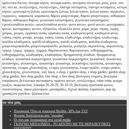
αρδευτικα δικτυα, πότισμα κήπου, ποτισμα κηπου, αυτόματα ποτιστικά, μπέκ, μπεκ, ποπ
απ, πόπ άπ, εκτοξευτήρες, εκτοξευτηρες, λάστιχα ποτίσματος, λαστιχα ποτισματος, κέντρα
κήπου, εμποτισμένη ξυλεία, εμποτισμενη ξυλεια, ξυλεία κήπου, ξυλεια κηπου, πέργκολες,
περγκολες, καφασωτά, καφασωτα, θάμνοι μπορντούρας, θαμνοι μπορντουρας, ανθοφόροι
θάμνοι, ανθοφοροι θαμνοι, γεωπονικά καταστήματα, γεωπονικα καταστηματα,
εγκυκλοπαίδεια φυτών, εγκυκλοπαιδεια φυτών, φωτο φυτων, φωτό φυτών, φωτογραφίες
φυτών, φωτογραφιες φυτων, οξύφυλλα, οξυφυλλα φυτα, χώμα, χωμα, τύρφη, τυρφη,
χούμος, χουμος, οργανική ουσία, οργανικη ουσια, κλαδεμένα φυτά, κλαδεμενα φυτα,
τσάπα, τσαπα, φτυάρι, φτυαρι, τσάπα, τσαπα, κλαδευτήρι, κλαδευτήρια, κλαδευτηρι,
ψαλίδια κλαδέματος, ψαλίδι κλαδέματος, ψαλιδι κλαδεματος, ψαλιδια κλαδεματος,
μπορντουροψάλιδα, μπορντουροψαλιδο, μεσηνέζα, μεσηνεζα, ακροκόπτης, ακροκόπτης,
τρίμερ, τριμερ, τρίμμερ, τριμμερ, θαμνοκοπτικό, θαμνοκοπτικο, ευθυγραμμιστης,
ευθυγραμμιστής, κλαδοφάγος, κλαδοφαγος, θρυμματιστής κλαδιών, θρυμματιστης
κλαδιων, ψεκαστικά συγκροτήματα, ψεκαστικα συγκροτηματα, ψεκαστικά, ψεκαστικα,
ψεκαστήρες, ψεκαστηρες, ψεκαστήρι, ψεκαστηρι, ψεκαστήρες προπίεσης, ψεκαστηρες
προπιεσης, έτοιμος χλοοτάπητας, ετοιμος χλοοταπητας, έτοιμο γκαζόν, ετοιμο γκαζον,
χλοοτάπητας, χλοοταπητας, sod, lawn, e shop, e garden shop, e shop garden, garden shop,
shop garden, free shop garden, free shop, e free shop, βιολογικη ντοματα, βιολογικα
σπορόφυτα, βελτιωτικα σκευασματα, ορμονες φυτων, εκτοξευτηρες τσαφ-τσαφ, μειγμα
γκαζον, ακαρεοκτόνα, λιπασμα 20-20-20, 30-10-10, βιολογικη προστασία φυτων,
πατατοσπορος, σακοι μανιταριών, μουσαμάδες, διχτυά σκίασης λαχανικών, pop-up
γραναζωτα γηπέδων, ζιζανιοκτόνα
τα
νέα μας
Προσφορά: Όλοι οι χειμερινοί Βολβόι -50% έως 15/2
Φειγιόα: Καλλιέργεια απο ''χρυσάφι''
Oι νέοι μας λογαριασμοί στα social media
ΓΚΙΝΓΚΟ ΜΠΙΛΟΜΠΑ - ΤΟ ΔΕΝΤΡΟ ΜΕ ΤΙΣ ΘΕΡΑΠΕΥΤΙΚΕΣ
ΙΔΙΟΤΗΤΕΣ