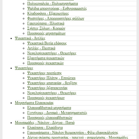
Πολυεργαλεία - Πολυμηχανήματα
Ψαλίδια μπορντούρας - Ευθυγραμμιστές
Κλαδοφάγοι - Εξαερωτήρες
Φυσητήρες - Απορροφητήρες φύλλων
Γαιοτρύπανα - Πλυστικά
Σχίστες Ξύλων - Κορμών
Προσφορές μηχανημάτων
Ψεκαστικά - Αντλίες
Ψεκαστικά Βυτία εδάφους
Αντλίες - Πιεστικά
Νεφελοψεκαστήρες - Θειωτήρες
Εξαρτήματα ψεκαστικών
Προσφορές ψεκαστικών
Ψεκαστήρες
Ψεκαστήρες προπίεσης
Ψεκαστήρες Πλάτης - Επινώτιοι
Ψεκαστήρες μπαταρίας - βενζίνης
Ψεκαστήρες ζιζανιοκτονίας
Νεφελοψεκαστήρες - Θειωτήρες
Προσφορές ψεκαστήρων
Μηχανήματα Ελαιοκομίας
Ελαιοραβδιστικά μηχανήματα
Γεννήτριες - Δυναμό - Μετασχηματιστές
Προσφορές ελαιοραβδιστικών
Μουσαμάδες - Νάυλον - Δίχτυα - Πανιά
Ελαιόπανα - Ελαιόδιχτα
Γαιουφάσματα - Νάυλον θερμοκηπίου - Φίλμ εδαφοκάλυψης
Δίχτυα σκίασης-προστασίας - παγετού - αναρρίχησης - Μουσαμάδες