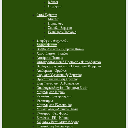
Κάκτοι
Παχύφυτα
Φυτά Σχήματα
Μπάλες
Πυραμίδες
Σπιράλ - Στριφτά
Ελεύθερα - Τοπιάρια
Σπορόφυτα Λαχανικών
Σπόροι Φυτών
Βολβοί Ανθεων - Ριζώματα Φυτών
Χλοοτάπητας - Γκαζόν
Αυτόματο Πότισμα
Φυτοπροστατευτικά Προϊόντα - Φυτοφάρμακα
Βιολογικά Σκευάσματα - Οικολογικά Φάρμακα
Λιπάσματα - Ορμόνες
Φάρμακα Υγειονομικής Σημασίας
Προστατευτικά Είδη Εργασίας
Είδη Φυτωρίου - Ανθοπωλείου
Οικολογικά Δοχεία - Πυρίμαχα Σκεύη
Μηχανήματα Κήπου
Ψεκαστικά Συγκροτήματα
Ψεκαστήρες
Μηχανήματα Ελαιοκομίας
Μουσαμάδες - Δίχτυα - Πανιά
Γλάστρες - Φερ Φορζέ
Εργαλεία - Είδη Κήπου
Χώματα - Βελτιωτικά εδάφους
Εμποτισμένη ξυλεία κήπου