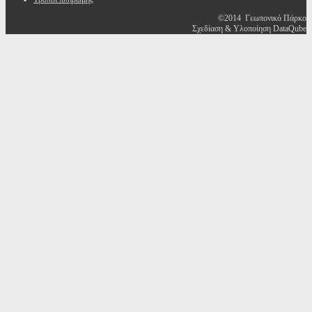
©2014 Γεωπονικό Πάρκο
Σχεδίαση & Υλοποίηση DataQube