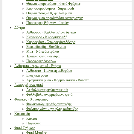
Θάμνοι μπορντούρας - Φυτά Φράχτες
Καρποφόροι θάμνοι - Superfoods
Θάμνοι σκιάς - Οξύφυλλα φυτά
Θάμνοι φυτά παραθαλάσσιων περιοχών
Προσφορές Θάμνων - Φυτών
Δέντρα
Ανθοφόρα - Καλλωπιστικά δέντρα
Κωνοφόρα - Κυπαρισσοειδή
Καρποφόρα - Οπωροφόρα δέντρα
Εσπεριδοειδή - Ξυνόδεντρα
Μίνι - Νάνα δεντράκια
Τροπικά φυτά - δένδρα
Προσφορές Δέντρων
Ανθόφυτα - Αρωματικά - Ετήσια
Ανθόφυτα - Πολυετή ανθοφόρα
Εποχιακά φυτά
Αρωματικά φυτά - Φαρμακευτικά - Βότανα
Αναρριχώμενα φυτά
Αειθαλή αναρριχώμενα φυτά
Φυλλοβόλα αναρριχώμενα φυτά
Φοίνικες - Χαμαίρωπες
Φοινικοειδή υψηλής ανάπτυξης
Φοίνικες νάνοι - χαμηλής ανάπτυξης
Κακτοειδή
Κάκτοι
Παχύφυτα
Φυτά Σχήματα
Φυτά Μπάλες