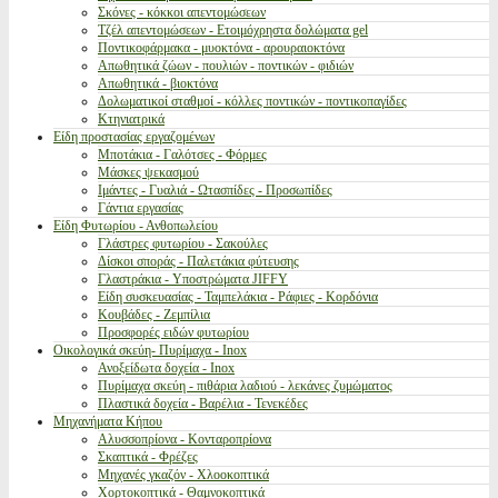
Σκόνες - κόκκοι απεντομώσεων
Τζέλ απεντομώσεων - Ετοιμόχρηστα δολώματα gel
Ποντικοφάρμακα - μυοκτόνα - αρουραιοκτόνα
Απωθητικά ζώων - πουλιών - ποντικών - φιδιών
Απωθητικά - βιοκτόνα
Δολωματικοί σταθμοί - κόλλες ποντικών - ποντικοπαγίδες
Κτηνιατρικά
Είδη προστασίας εργαζομένων
Μποτάκια - Γαλότσες - Φόρμες
Μάσκες ψεκασμού
Ιμάντες - Γυαλιά - Ωτασπίδες - Προσωπίδες
Γάντια εργασίας
Είδη Φυτωρίου - Ανθοπωλείου
Γλάστρες φυτωρίου - Σακούλες
Δίσκοι σποράς - Παλετάκια φύτευσης
Γλαστράκια - Υποστρώματα JIFFY
Είδη συσκευασίας - Ταμπελάκια - Ράφιες - Κορδόνια
Κουβάδες - Ζεμπίλια
Προσφορές ειδών φυτωρίου
Οικολογικά σκεύη- Πυρίμαχα - Inox
Ανοξείδωτα δοχεία - Inox
Πυρίμαχα σκεύη - πιθάρια λαδιού - λεκάνες ζυμώματος
Πλαστικά δοχεία - Βαρέλια - Τενεκέδες
Μηχανήματα Κήπου
Αλυσσοπρίονα - Κονταροπρίονα
Σκαπτικά - Φρέζες
Μηχανές γκαζόν - Χλοοκοπτικά
Χορτοκοπτικά - Θαμνοκοπτικά