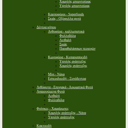
Χαμηλής μπορντούρας
Υψηλής μπορντούρας
Καρποφόροι - Superfoods
Σκιάς - Οξύφυλλα φυτά
Δέντρα κήπου
Ανθοφόρα - καλλωπιστικά
Φυλλοβόλα
Αειθαλή
Σκιάς
Παραθαλάσσιων περιοχών
Κωνοφόρα - Κυπαρισσοειδή
Υψηλής ανάπτυξης
Χαμηλής ανάπτυξης
Μίνι - Νάνα
Εσπεριδοειδή - Ξυνόδεντρα
Ανθόφυτα - Εποχιακά - Αρωματικά Φυτά
Αναρριχώμενα Φυτά
Αειθαλή
Φυλλοβόλα
Φοίνικες - Χαμαίρωπες
Χαμηλής ανάπτυξης - Νάνα
Υψηλής ανάπτυξης
Κακτοειδή