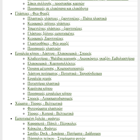
Σάκοι συλλογής - προστασίας καρπών
Προσφορές σε ελαιόπανα και ελαιόδιχτα
Γλάστρες - Φερ Φορζέ
Πλαστικές γλάστρες - ζαρντινιέρες - Πιάτα πλαστικά
Κεραμικές πήλινες γλάστρες
Τσιμεντένιες γλάστρες - ζαρντινιέρες
Γλάστρες ξύλινες εμποτισμένες
Κεραμικές Ζαρντινιέρες
Γλαστροθήκες - Φέρ φορζέ
Προσφορές γλαστρών
Εργαλεία κήπου - Λάστιχα - Ελαιοκομικά - Σπορείς
Κλαδευτήρια - Ψαλίδια κορυφής - Ακροκόφτες γκαζόν- Εμβολιαστήρια
Ελαιοκομικά - Καρποσυλλέκτες
Όργανα μέτρησης - Κομποστοποιητές
Λάστιχα ποτίσματος - Ποτιστικά - Ταχυσύνδεσμοι
Εργαλεία χειρός
Ποτιστήρια πλαστικά
Καρότσια κήπου
Προσφορές εργαλείων κήπου
Σπορείς - Λιπασματοδιανομείς
Χώματα - Τύρφες - Βελτιωτικά
Φυτοχώματα γλαστρών
Τύρφες - Κοπριά - Βελτιωτικά
Εμποτισμένη ξυλεία - φράχτες
Καφασωτά - Πάνελ - Πέργκολες
Κάγκελα - Φράχτες
Σανίδες Deck - Δοκάρια - Πατήματα - Διάδρομοι
Πάσσαλοι πεύκου - Στηρίγματα φυτών