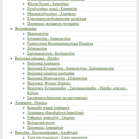
Φίλτρα Νερού - Λιπαντήρες
Εκτοξευτήρες νερού - Επιφανείας
Μικροεκτοξευτήρες - Σταλάκτες
Εξαρτήματα συνδεσμολογίας μεταλλικά
Προσφορές αυτόματου ποτίσματος
Φυτοφάρμακα
Μυκητοκτόνα
Εντομοκτόνα - Ακαρεοκτόνα
Ερασιτεχνικά Φυτοπροστατευτικά Προιόντα
Ζιζανιοκτόνα
Σαλιγκαροκτόνα - Κοχλιοκτόνα
Βιολογικά φάρμακα - Παγίδες
Βιολογικά Λιπάσματα
Βιολογικά Εντομοκτόνα - Ακαρεοκτόνα - Σαλιγκαροκτόνα
Βιολογικά προιόντα προστασίας
Βιολογικά Μυκητοκτόνα - Ζιζανιοκτόνα
Βιολογικές Φυτικές Ορμόνες
Βιολογικές Εντομοπαγίδες - Σαλιγκαροπαγίδες - Παγίδες ερπετών -
Κόλλες
Σκευάσματα βιολογικά για απεντομώσεις
Λιπάσματα - Ορμόνες
Κοκκώδη χημικά λιπάσματα
Λιπάσματα υδατοδιαλυτά διαφυλλικά
Ρυθμιστές ανάπτυξης - Ορμόνες
Βελτιωτικά φυτών
Προσφορές λιπασμάτων
Βιοκτόνα - Ποντικοφάρμακα - Απωθητικά
Υγρά απεντομώσεων - Σπρέυ καπνογόνα