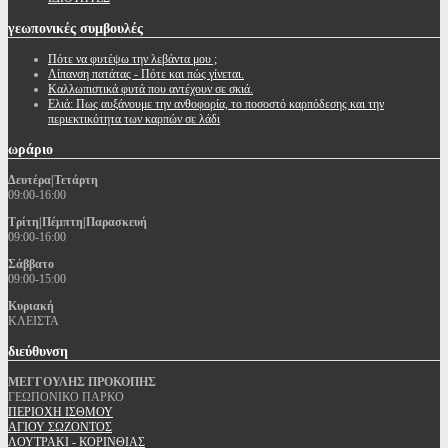
γεωπονικές
συμβουλές
Πότε να φυτέψω την λεβάντα μου ;
Λίπανση πατάτας - Πότε και πώς γίνεται.
Καλλωπιστικά φυτά που αντέχουν σε σκιά.
Ελιά: Πως αυξάνουμε την ανθοφορία, το ποσοστό καρπόδεσης και την
περιεκτικότητα των καρπών σε λάδι
ωράριο
Δευτέρα|Τετάρτη
09:00-16:00
Τρίτη|Πέμπτη|Παρασκευή
09:00-16:00
Σάββατο
09:00-15:00
Κυριακή
ΚΛΕΙΣΤΑ
διεύθυνση
ΜΕΓΓΟΥΛΗΣ ΠΡΟΚΟΠΗΣ
ΓΕΩΠΟΝΙΚΟ ΠΑΡΚΟ
ΠΕΡΙΟΧΗ ΙΣΘΜΟΥ
ΑΓΙΟΥ ΣΩΖΟΝΤΟΣ
ΛΟΥΤΡΑΚΙ - ΚΟΡΙΝΘΙΑΣ