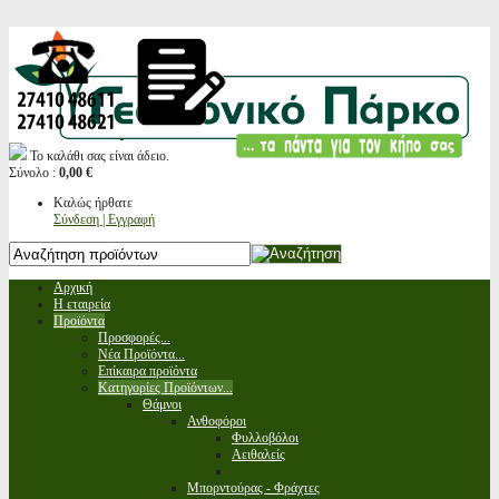
Το καλάθι σας είναι άδειο.
Σύνολο :
0,00 €
Καλώς ήρθατε
Σύνδεση | Εγγραφή
Αρχική
Η εταιρεία
Προϊόντα
Προσφορές...
Νέα Προϊόντα...
Επίκαιρα προϊόντα
Κατηγορίες Προϊόντων...
Θάμνοι
Ανθοφόροι
Φυλλοβόλοι
Αειθαλείς
Μπορντούρας - Φράχτες