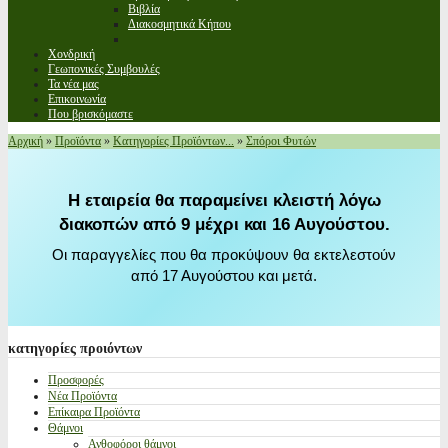
Βιβλία
Διακοσμητικά Κήπου
Χονδρική
Γεωπονικές Συμβουλές
Τα νέα μας
Επικοινωνία
Που βρισκόμαστε
Αρχική
»
Προϊόντα
»
Κατηγορίες Προϊόντων...
»
Σπόροι Φυτών
Η εταιρεία θα παραμείνει κλειστή λόγω
διακοπών από 9 μέχρι και 16 Αυγούστου.
Οι παραγγελίες που θα προκύψουν θα εκτελεστούν
από 17 Αυγούστου και μετά.
κατηγορίες
προιόντων
Προσφορές
Νέα Προϊόντα
Επίκαιρα Προϊόντα
Θάμνοι
Ανθοφόροι θάμνοι