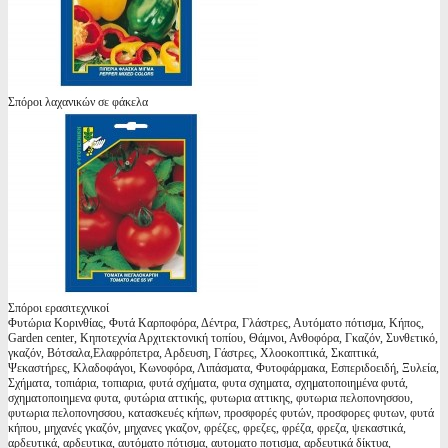
Σπόροι λαχανικών σε φάκελα
Σπόροι ερασιτεχνικοί
Φυτώρια Κορινθίας, Φυτά Καρποφόρα, Δέντρα, Γλάστρες, Αυτόματο πότισμα, Κήπος,
Garden center, Κηποτεχνία Αρχιτεκτονική τοπίου, Θάμνοι, Ανθοφόρα, Γκαζόν, Συνθετικό,
γκαζόν, Βότσαλα,Ελαφρόπετρα, Αρδευση, Γάστρες, Χλοοκοπτικά, Σκαπτικά,
Ψεκαστήρες, Κλαδοφάγοι, Κωνοφόρα, Λιπάσματα, Φυτοφάρμακα, Εσπεριδοειδή, Ξυλεία,
Σχήματα, τοπιάρια, τοπιαρια, φυτά σχήματα, φυτα σχηματα, σχηματοποιημένα φυτά,
σχηματοποιημενα φυτα, φυτώρια αττικής, φυτωρια αττικης, φυτωρια πελοπονησσου,
φυτωρια πελοπονησσου, κατασκευές κήπων, προσφορές φυτών, προσφορες φυτων, φυτά
κήπου, μηχανές γκαζόν, μηχανες γκαζον, φρέζες, φρεζες, φρέζα, φρεζα, ψεκαστικά,
αρδευτικά, αρδευτικα, αυτόματο πότισμα, αυτοματο ποτισμα, αρδευτικά δίκτυα,