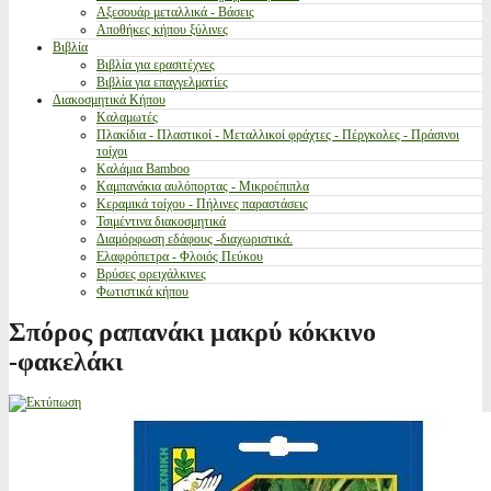
Αξεσουάρ μεταλλικά - Βάσεις
Αποθήκες κήπου ξύλινες
Βιβλία
Βιβλία για ερασιτέχνες
Βιβλία για επαγγελματίες
Διακοσμητικά Κήπου
Καλαμωτές
Πλακίδια - Πλαστικοί - Μεταλλικοί φράχτες - Πέργκολες - Πράσινοι
τοίχοι
Καλάμια Bamboo
Καμπανάκια αυλόπορτας - Μικροέπιπλα
Κεραμικά τοίχου - Πήλινες παραστάσεις
Τσιμέντινα διακοσμητικά
Διαμόρφωση εδάφους -διαχωριστικά.
Ελαφρόπετρα - Φλοιός Πεύκου
Βρύσες ορειχάλκινες
Φωτιστικά κήπου
Σπόρος ραπανάκι μακρύ κόκκινο
-φακελάκι