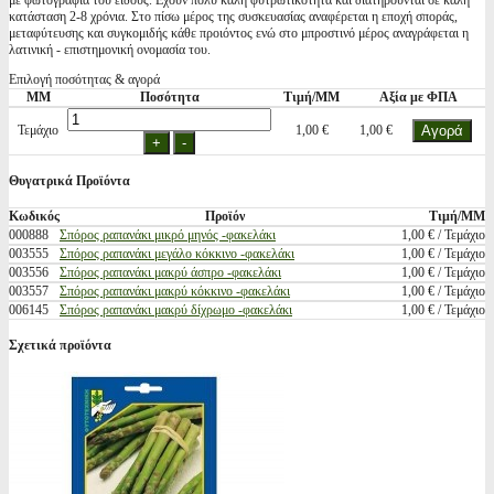
με φωτογραφία του είδους. Εχουν πολύ καλή φυτρωτικότητα και διατηρούνται σε καλή
κατάσταση 2-8 χρόνια. Στο πίσω μέρος της συσκευασίας αναφέρεται η εποχή σποράς,
μεταφύτευσης και συγκομιδής κάθε προιόντος ενώ στο μπροστινό μέρος αναγράφεται η
λατινική - επιστημονική ονομασία του.
Επιλογή ποσότητας & αγορά
ΜΜ
Ποσότητα
Τιμή/ΜΜ
Αξία με ΦΠΑ
Τεμάχιο
1,00 €
1,00 €
Θυγατρικά Προϊόντα
Κωδικός
Προϊόν
Τιμή/ΜΜ
000888
Σπόρος ραπανάκι μικρό μηνός -φακελάκι
1,00 € / Τεμάχιο
003555
Σπόρος ραπανάκι μεγάλο κόκκινο -φακελάκι
1,00 € / Τεμάχιο
003556
Σπόρος ραπανάκι μακρύ άσπρο -φακελάκι
1,00 € / Τεμάχιο
003557
Σπόρος ραπανάκι μακρύ κόκκινο -φακελάκι
1,00 € / Τεμάχιο
006145
Σπόρος ραπανάκι μακρύ δίχρωμο -φακελάκι
1,00 € / Τεμάχιο
Σχετικά προϊόντα