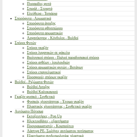
Πυραμίδες φυτά
Σπιράλ - Στριφτά
Ελεύθερα - Τοπιάρια
Σπορόφυτα - Αρωματικά
Σπορόφυτα άνοιξης
Σπορόφυτα φθινοπώρου
Σπορόφυτα αρωματικών
Λαχανόκηπος - Κόνδυλοι - Βολβοί
Σπόροι Φυτών
Σπόροι γκαζόν
Σπόροι λαχανικών σε φάκελα
Βιολογικοί σπόροι - Παλιοί παραδοσιακοί σπόροι
Σπόροι ανθέων - λουλουδιών
Σπόροι αρωματικών φυτών - Βοτάνων
Σπόροι επαγγελματικοί
Προσφορές σπόρων γκαζόν
Βολβοί - Ριζώματα Φυτών
Βολβοί Ανοιξης
Βολβοί Καλοκαιριού
Γκαζόν φυσικό - Συνθετικό
Φυσικός χλοοτάπητας - Έτοιμο γκαζόν
Πλαστικός χλοοτάπητας - Συνθετικό γκαζόν
Αυτόματο Πότισμα
Εκτοξευτήρες - Pop Up
Ηλεκτροβάνες - εξαρτήματα
Προγραμματιστές - Κομπιούτερ
Λάστιχα PE- Σωλήνες αυτόματου ποτίσματος
Εξαρτήματα συνδεσμολογίας πλαστικά