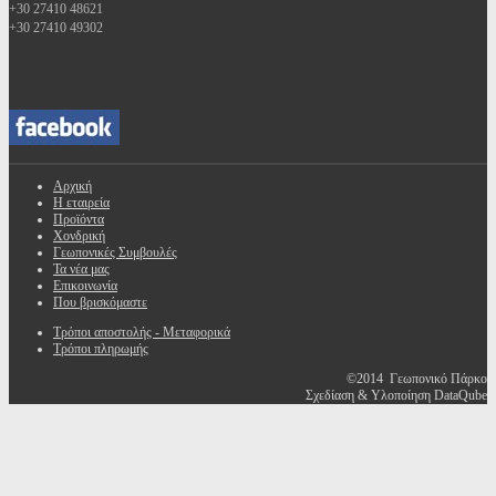
+30 27410 48621
+30 27410 49302
Αρχική
Η εταιρεία
Προϊόντα
Χονδρική
Γεωπονικές Συμβουλές
Τα νέα μας
Επικοινωνία
Που βρισκόμαστε
Τρόποι αποστολής - Μεταφορικά
Τρόποι πληρωμής
©2014 Γεωπονικό Πάρκο
Σχεδίαση & Υλοποίηση DataQube