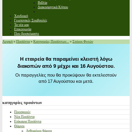
Βιβλία
Διακοσμητικά Κήπου
Χονδρική
Γεωπονικές Συμβουλές
Τα νέα μας
Επικοινωνία
Που βρισκόμαστε
Αρχική
»
Προϊόντα
»
Κατηγορίες Προϊόντων...
»
Σπόροι Φυτών
Η εταιρεία θα παραμείνει κλειστή λόγω
διακοπών από 9 μέχρι και 16 Αυγούστου.
Οι παραγγελίες που θα προκύψουν θα εκτελεστούν
από 17 Αυγούστου και μετά.
κατηγορίες
προιόντων
Προσφορές
Νέα Προϊόντα
Επίκαιρα Προϊόντα
Θάμνοι
Ανθοφόροι θάμνοι