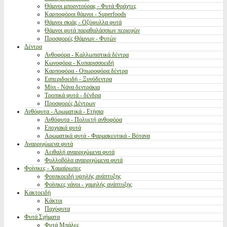
Θάμνοι μπορντούρας - Φυτά Φράχτες
Καρποφόροι θάμνοι - Superfoods
Θάμνοι σκιάς - Οξύφυλλα φυτά
Θάμνοι φυτά παραθαλάσσιων περιοχών
Προσφορές Θάμνων - Φυτών
Δέντρα
Ανθοφόρα - Καλλωπιστικά δέντρα
Κωνοφόρα - Κυπαρισσοειδή
Καρποφόρα - Οπωροφόρα δέντρα
Εσπεριδοειδή - Ξυνόδεντρα
Μίνι - Νάνα δεντράκια
Τροπικά φυτά - δένδρα
Προσφορές Δέντρων
Ανθόφυτα - Αρωματικά - Ετήσια
Ανθόφυτα - Πολυετή ανθοφόρα
Εποχιακά φυτά
Αρωματικά φυτά - Φαρμακευτικά - Βότανα
Αναρριχώμενα φυτά
Αειθαλή αναρριχώμενα φυτά
Φυλλοβόλα αναρριχώμενα φυτά
Φοίνικες - Χαμαίρωπες
Φοινικοειδή υψηλής ανάπτυξης
Φοίνικες νάνοι - χαμηλής ανάπτυξης
Κακτοειδή
Κάκτοι
Παχύφυτα
Φυτά Σχήματα
Φυτά Μπάλες