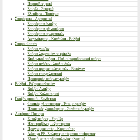
Πυραμίδες φυτά
Σπιράλ - Στριφτά
Ελεύθερα - Τοπιάρια
Σπορόφυτα - Αρωματικά
Σπορόφυτα άνοιξης
Σπορόφυτα φθινοπώρου
Σπορόφυτα αρωματικών
Λαχανόκηπος - Κόνδυλοι - Βολβοί
Σπόροι Φυτών
Σπόροι γκαζόν
Σπόροι λαχανικών σε φάκελα
Βιολογικοί σπόροι - Παλιοί παραδοσιακοί σπόροι
Σπόροι ανθέων - λουλουδιών
Σπόροι αρωματικών φυτών - Βοτάνων
Σπόροι επαγγελματικοί
Προσφορές σπόρων γκαζόν
Βολβοί - Ριζώματα Φυτών
Βολβοί Ανοιξης
Βολβοί Καλοκαιριού
Γκαζόν φυσικό - Συνθετικό
Φυσικός χλοοτάπητας - Έτοιμο γκαζόν
Πλαστικός χλοοτάπητας - Συνθετικό γκαζόν
Αυτόματο Πότισμα
Εκτοξευτήρες - Pop Up
Ηλεκτροβάνες - εξαρτήματα
Προγραμματιστές - Κομπιούτερ
Λάστιχα PE- Σωλήνες αυτόματου ποτίσματος
Εξαρτήματα συνδεσμολογίας πλαστικά