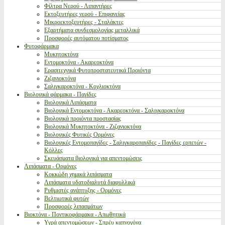
Φίλτρα Νερού - Λιπαντήρες
Εκτοξευτήρες νερού - Επιφανείας
Μικροεκτοξευτήρες - Σταλάκτες
Εξαρτήματα συνδεσμολογίας μεταλλικά
Προσφορές αυτόματου ποτίσματος
Φυτοφάρμακα
Μυκητοκτόνα
Εντομοκτόνα - Ακαρεοκτόνα
Ερασιτεχνικά Φυτοπροστατευτικά Προιόντα
Ζιζανιοκτόνα
Σαλιγκαροκτόνα - Κοχλιοκτόνα
Βιολογικά φάρμακα - Παγίδες
Βιολογικά Λιπάσματα
Βιολογικά Εντομοκτόνα - Ακαρεοκτόνα - Σαλιγκαροκτόνα
Βιολογικά προιόντα προστασίας
Βιολογικά Μυκητοκτόνα - Ζιζανιοκτόνα
Βιολογικές Φυτικές Ορμόνες
Βιολογικές Εντομοπαγίδες - Σαλιγκαροπαγίδες - Παγίδες ερπετών -
Κόλλες
Σκευάσματα βιολογικά για απεντομώσεις
Λιπάσματα - Ορμόνες
Κοκκώδη χημικά λιπάσματα
Λιπάσματα υδατοδιαλυτά διαφυλλικά
Ρυθμιστές ανάπτυξης - Ορμόνες
Βελτιωτικά φυτών
Προσφορές λιπασμάτων
Βιοκτόνα - Ποντικοφάρμακα - Απωθητικά
Υγρά απεντομώσεων - Σπρέυ καπνογόνα