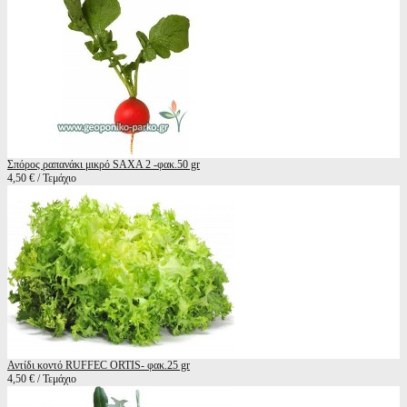
Σπόρος ραπανάκι μικρό SAXA 2 -φακ.50 gr
4,50 € / Τεμάχιο
Αντίδι κοντό RUFFEC ORTIS- φακ.25 gr
4,50 € / Τεμάχιο