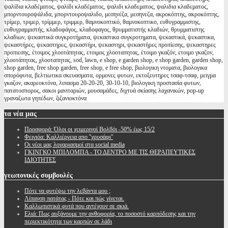
ψαλίδια κλαδέματος, ψαλίδι κλαδέματος, ψαλιδι κλαδεματος, ψαλιδια κλαδεματος,
μπορντουροψάλιδα, μπορντουροψαλιδο, μεσηνέζα, μεσηνεζα, ακροκόπτης, ακροκόπτης,
τρίμερ, τριμερ, τρίμμερ, τριμμερ, θαμνοκοπτικό, θαμνοκοπτικο, ευθυγραμμιστης,
ευθυγραμμιστής, κλαδοφάγος, κλαδοφαγος, θρυμματιστής κλαδιών, θρυμματιστης
κλαδιων, ψεκαστικά συγκροτήματα, ψεκαστικα συγκροτηματα, ψεκαστικά, ψεκαστικα,
ψεκαστήρες, ψεκαστηρες, ψεκαστήρι, ψεκαστηρι, ψεκαστήρες προπίεσης, ψεκαστηρες
προπιεσης, έτοιμος χλοοτάπητας, ετοιμος χλοοταπητας, έτοιμο γκαζόν, ετοιμο γκαζον,
χλοοτάπητας, χλοοταπητας, sod, lawn, e shop, e garden shop, e shop garden, garden shop,
shop garden, free shop garden, free shop, e free shop, βιολογικη ντοματα, βιολογικα
σπορόφυτα, βελτιωτικα σκευασματα, ορμονες φυτων, εκτοξευτηρες τσαφ-τσαφ, μειγμα
γκαζον, ακαρεοκτόνα, λιπασμα 20-20-20, 30-10-10, βιολογικη προστασία φυτων,
πατατοσπορος, σακοι μανιταριών, μουσαμάδες, διχτυά σκίασης λαχανικών, pop-up
γραναζωτα γηπέδων, ζιζανιοκτόνα
τα
νέα μας
Προσφορά: Όλοι οι χειμερινοί Βολβόι -50% έως 15/2
Φειγιόα: Καλλιέργεια απο ''χρυσάφι''
Oι νέοι μας λογαριασμοί στα social media
ΓΚΙΝΓΚΟ ΜΠΙΛΟΜΠΑ - ΤΟ ΔΕΝΤΡΟ ΜΕ ΤΙΣ ΘΕΡΑΠΕΥΤΙΚΕΣ
ΙΔΙΟΤΗΤΕΣ
γεωπονικές
συμβουλές
Πότε να φυτέψω την λεβάντα μου ;
Λίπανση πατάτας - Πότε και πώς γίνεται.
Καλλωπιστικά φυτά που αντέχουν σε σκιά.
Ελιά: Πως αυξάνουμε την ανθοφορία, το ποσοστό καρπόδεσης και την
περιεκτικότητα των καρπών σε λάδι