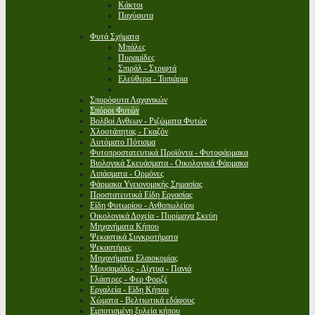
Κάκτοι
Παχύφυτα
Φυτά Σχήματα
Μπάλες
Πυραμίδες
Σπιράλ - Στριφτά
Ελεύθερα - Τοπιάρια
Σπορόφυτα Λαχανικών
Σπόροι Φυτών
Βολβοί Ανθεων - Ριζώματα Φυτών
Χλοοτάπητας - Γκαζόν
Αυτόματο Πότισμα
Φυτοπροστατευτικά Προϊόντα - Φυτοφάρμακα
Βιολογικά Σκευάσματα - Οικολογικά Φάρμακα
Λιπάσματα - Ορμόνες
Φάρμακα Υγειονομικής Σημασίας
Προστατευτικά Είδη Εργασίας
Είδη Φυτωρίου - Ανθοπωλείου
Οικολογικά Δοχεία - Πυρίμαχα Σκεύη
Μηχανήματα Κήπου
Ψεκαστικά Συγκροτήματα
Ψεκαστήρες
Μηχανήματα Ελαιοκομίας
Μουσαμάδες - Δίχτυα - Πανιά
Γλάστρες - Φερ Φορζέ
Εργαλεία - Είδη Κήπου
Χώματα - Βελτιωτικά εδάφους
Εμποτισμένη ξυλεία κήπου