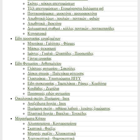
Σκόνες - κόκκοι απεντομώσεων
Τζέλ απεντομώσεων - Ετοιμόχρηστα δολώματα gel
Ποντικοφάρμακα - μυοκτόνα - αρουραιοκτόνα
Απωθητικά ζώων - πουλιών - ποντικών - φιδιών
Απωθητικά - βιοκτόνα
Δολωματικοί σταθμοί - κόλλες ποντικών - ποντικοπαγίδες
Κτηνιατρικά
Είδη προστασίας εργαζομένων
Μποτάκια - Γαλότσες - Φόρμες
Μάσκες ψεκασμού
Ιμάντες - Γυαλιά - Ωτασπίδες - Προσωπίδες
Γάντια εργασίας
Είδη Φυτωρίου - Ανθοπωλείου
Γλάστρες φυτωρίου - Σακούλες
Δίσκοι σποράς - Παλετάκια φύτευσης
Γλαστράκια - Υποστρώματα JIFFY
Είδη συσκευασίας - Ταμπελάκια - Ράφιες - Κορδόνια
Κουβάδες - Ζεμπίλια
Προσφορές ειδών φυτωρίου
Οικολογικά σκεύη- Πυρίμαχα - Inox
Ανοξείδωτα δοχεία - Inox
Πυρίμαχα σκεύη - πιθάρια λαδιού - λεκάνες ζυμώματος
Πλαστικά δοχεία - Βαρέλια - Τενεκέδες
Μηχανήματα Κήπου
Αλυσσοπρίονα - Κονταροπρίονα
Σκαπτικά - Φρέζες
Μηχανές γκαζόν - Χλοοκοπτικά
Χορτοκοπτικά - Θαμνοκοπτικά