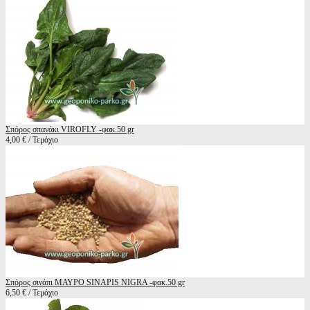
Σπόρος σπανάκι VIROFLY -φακ.50 gr
4,00 € / Τεμάχιο
Σπόρος σινάπι ΜΑΥΡΟ SINAPIS NIGRA -φακ.50 gr
6,50 € / Τεμάχιο