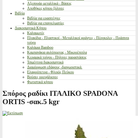
Αξεσουάρ μεταλλικά - Βάσεις
Αποθήκες κήπου ξύλινες
Βιβλία
Βιβλία για ερασιτέχνες
Βιβλία για επαγγελματίες
Διακοσμητικά Κήπου
Καλαμωτές
Πλακίδια - Πλαστικοί - Μεταλλικοί φράχτες - Πέργκολες - Πράσινοι
τοίχοι
Καλάμια Bamboo
Καμπανάκια αυλόπορτας - Μικροέπιπλα
Κεραμικά τοίχου - Πήλινες παραστάσεις
Τσιμέντινα διακοσμητικά
Διαμόρφωση εδάφους -διαχωριστικά.
Ελαφρόπετρα - Φλοιός Πεύκου
Βρύσες ορειχάλκινες
Φωτιστικά κήπου
Σπόρος ραδίκι ΙΤΑΛΙΚΟ SPADONA
ORTIS -σακ.5 kgr