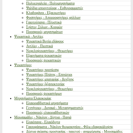
Πολυεργαλεία - Πολυμηχανήματα
Ψαλίδια μπορντούρας - Ευθυγραμμιστές
Κλαδοφάγοι - Εξαερωτήρες
Φυσητήρες - Απορροφητήρες φύλλων
Γαιοτρύπανα - Πλυστικά
Σχίστες Ξύλων - Κορμών
Προσφορές μηχανημάτων
Ψεκαστικά - Αντλίες
Ψεκαστικά Βυτία εδάφους
Αντλίες - Πιεστικά
Νεφελοψεκαστήρες - Θειωτήρες
Εξαρτήματα ψεκαστικών
Προσφορές ψεκαστικών
Ψεκαστήρες
Ψεκαστήρες προπίεσης
Ψεκαστήρες Πλάτης - Επινώτιοι
Ψεκαστήρες μπαταρίας - βενζίνης
Ψεκαστήρες ζιζανιοκτονίας
Νεφελοψεκαστήρες - Θειωτήρες
Προσφορές ψεκαστήρων
Μηχανήματα Ελαιοκομίας
Ελαιοραβδιστικά μηχανήματα
Γεννήτριες - Δυναμό - Μετασχηματιστές
Προσφορές ελαιοραβδιστικών
Μουσαμάδες - Νάυλον - Δίχτυα - Πανιά
Ελαιόπανα - Ελαιόδιχτα
Γαιουφάσματα - Νάυλον θερμοκηπίου - Φίλμ εδαφοκάλυψης
Δίχτυα σκίασης-προστασίας - παγετού - αναρρίχησης - Μουσαμάδες