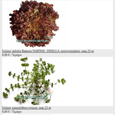
Σπόρος σαλάτα Battavia TARTINE -TINELLA -ανοιχτοπράσινο -φακ.25 gr
6,00 € / Τεμάχιο
Σπόρος καυκαλίθρα εγχώρια -φακ.25 gr
6,00 € / Τεμάχιο