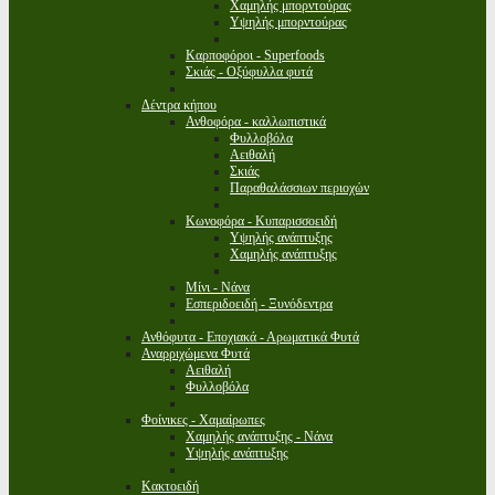
Χαμηλής μπορντούρας
Υψηλής μπορντούρας
Καρποφόροι - Superfoods
Σκιάς - Οξύφυλλα φυτά
Δέντρα κήπου
Ανθοφόρα - καλλωπιστικά
Φυλλοβόλα
Αειθαλή
Σκιάς
Παραθαλάσσιων περιοχών
Κωνοφόρα - Κυπαρισσοειδή
Υψηλής ανάπτυξης
Χαμηλής ανάπτυξης
Μίνι - Νάνα
Εσπεριδοειδή - Ξυνόδεντρα
Ανθόφυτα - Εποχιακά - Αρωματικά Φυτά
Αναρριχώμενα Φυτά
Αειθαλή
Φυλλοβόλα
Φοίνικες - Χαμαίρωπες
Χαμηλής ανάπτυξης - Νάνα
Υψηλής ανάπτυξης
Κακτοειδή