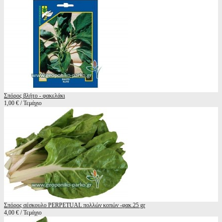
Σπόρος βλήτο - φακελάκι
1,00 € / Τεμάχιο
Σπόρος σέσκουλο PERPETUAL πολλών κοπών -φακ.25 gr
4,00 € / Τεμάχιο