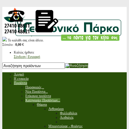
Το καλάθι σας είναι άδειο.
Σύνολο :
0,00 €
Καλώς ήρθατε
Σύνδεση | Εγγραφή
Αρχική
Η εταιρεία
Προϊόντα
Προσφορές...
Νέα Προϊόντα...
Επίκαιρα προϊόντα
Κατηγορίες Προϊόντων...
Θάμνοι
Ανθοφόροι
Φυλλοβόλοι
Αειθαλείς
Μπορντούρας - Φράχτες