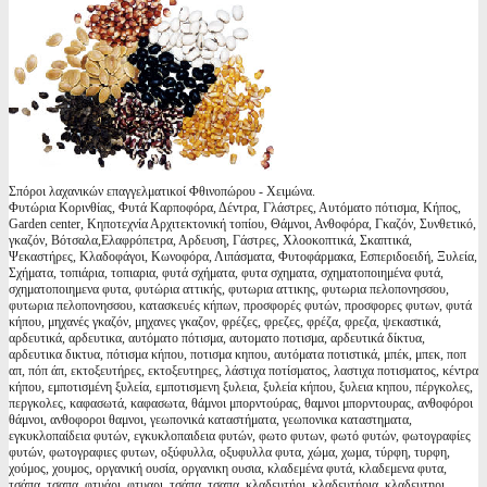
Σπόροι λαχανικών επαγγελματικοί Φθινοπώρου - Χειμώνα.
Φυτώρια Κορινθίας, Φυτά Καρποφόρα, Δέντρα, Γλάστρες, Αυτόματο πότισμα, Κήπος,
Garden center, Κηποτεχνία Αρχιτεκτονική τοπίου, Θάμνοι, Ανθοφόρα, Γκαζόν, Συνθετικό,
γκαζόν, Βότσαλα,Ελαφρόπετρα, Αρδευση, Γάστρες, Χλοοκοπτικά, Σκαπτικά,
Ψεκαστήρες, Κλαδοφάγοι, Κωνοφόρα, Λιπάσματα, Φυτοφάρμακα, Εσπεριδοειδή, Ξυλεία,
Σχήματα, τοπιάρια, τοπιαρια, φυτά σχήματα, φυτα σχηματα, σχηματοποιημένα φυτά,
σχηματοποιημενα φυτα, φυτώρια αττικής, φυτωρια αττικης, φυτωρια πελοπονησσου,
φυτωρια πελοπονησσου, κατασκευές κήπων, προσφορές φυτών, προσφορες φυτων, φυτά
κήπου, μηχανές γκαζόν, μηχανες γκαζον, φρέζες, φρεζες, φρέζα, φρεζα, ψεκαστικά,
αρδευτικά, αρδευτικα, αυτόματο πότισμα, αυτοματο ποτισμα, αρδευτικά δίκτυα,
αρδευτικα δικτυα, πότισμα κήπου, ποτισμα κηπου, αυτόματα ποτιστικά, μπέκ, μπεκ, ποπ
απ, πόπ άπ, εκτοξευτήρες, εκτοξευτηρες, λάστιχα ποτίσματος, λαστιχα ποτισματος, κέντρα
κήπου, εμποτισμένη ξυλεία, εμποτισμενη ξυλεια, ξυλεία κήπου, ξυλεια κηπου, πέργκολες,
περγκολες, καφασωτά, καφασωτα, θάμνοι μπορντούρας, θαμνοι μπορντουρας, ανθοφόροι
θάμνοι, ανθοφοροι θαμνοι, γεωπονικά καταστήματα, γεωπονικα καταστηματα,
εγκυκλοπαίδεια φυτών, εγκυκλοπαιδεια φυτών, φωτο φυτων, φωτό φυτών, φωτογραφίες
φυτών, φωτογραφιες φυτων, οξύφυλλα, οξυφυλλα φυτα, χώμα, χωμα, τύρφη, τυρφη,
χούμος, χουμος, οργανική ουσία, οργανικη ουσια, κλαδεμένα φυτά, κλαδεμενα φυτα,
τσάπα, τσαπα, φτυάρι, φτυαρι, τσάπα, τσαπα, κλαδευτήρι, κλαδευτήρια, κλαδευτηρι,