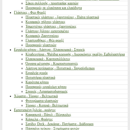
Σάκοι συλλογής - προστασίας καρπών
Προσφορές σε ελαιόπανα και ελαιόδιχτα
Γλάστρες - Φερ Φορζέ
Πλαστικές γλάστρες - ζαρντινιέρες - Πιάτα πλαστικά
Κεραμικές πήλινες γλάστρες
Τσιμεντένιες γλάστρες - ζαρντινιέρες
Γλάστρες ξύλινες εμποτισμένες
Κεραμικές Ζαρντινιέρες
Γλαστροθήκες - Φέρ φορζέ
Προσφορές γλαστρών
Εργαλεία κήπου - Λάστιχα - Ελαιοκομικά - Σπορείς
Κλαδευτήρια - Ψαλίδια κορυφής - Ακροκόφτες γκαζόν- Εμβολιαστήρια
Ελαιοκομικά - Καρποσυλλέκτες
Όργανα μέτρησης - Κομποστοποιητές
Λάστιχα ποτίσματος - Ποτιστικά - Ταχυσύνδεσμοι
Εργαλεία χειρός
Ποτιστήρια πλαστικά
Καρότσια κήπου
Προσφορές εργαλείων κήπου
Σπορείς - Λιπασματοδιανομείς
Χώματα - Τύρφες - Βελτιωτικά
Φυτοχώματα γλαστρών
Τύρφες - Κοπριά - Βελτιωτικά
Εμποτισμένη ξυλεία - φράχτες
Καφασωτά - Πάνελ - Πέργκολες
Κάγκελα - Φράχτες
Σανίδες Deck - Δοκάρια - Πατήματα - Διάδρομοι
Πάσσαλοι πεύκου - Στηρίγματα φυτών