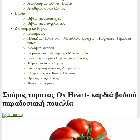
Αξεσουάρ μεταλλικά - Βάσεις
Αποθήκες κήπου ξύλινες
Βιβλία
Βιβλία για ερασιτέχνες
Βιβλία για επαγγελματίες
Διακοσμητικά Κήπου
Καλαμωτές
Πλακίδια - Πλαστικοί - Μεταλλικοί φράχτες - Πέργκολες - Πράσινοι
τοίχοι
Καλάμια Bamboo
Καμπανάκια αυλόπορτας - Μικροέπιπλα
Κεραμικά τοίχου - Πήλινες παραστάσεις
Τσιμέντινα διακοσμητικά
Διαμόρφωση εδάφους -διαχωριστικά.
Ελαφρόπετρα - Φλοιός Πεύκου
Βρύσες ορειχάλκινες
Φωτιστικά κήπου
Σπόρος τομάτας Ox Heart- καρδιά βοδιού
παραδοσιακή ποικιλία