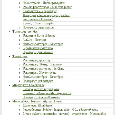
Πολυεργαλεία - Πολυμηχανήματα
Ψαλίδια μπορντούρας - Ευθυγραμμιστές
Κλαδοφάγοι - Εξαερωτήρες
Φυσητήρες - Απορροφητήρες φύλλων
Γαιοτρύπανα - Πλυστικά
Σχίστες Ξύλων - Κορμών
Προσφορές μηχανημάτων
Ψεκαστικά - Αντλίες
Ψεκαστικά Βυτία εδάφους
Αντλίες - Πιεστικά
Νεφελοψεκαστήρες - Θειωτήρες
Εξαρτήματα ψεκαστικών
Προσφορές ψεκαστικών
Ψεκαστήρες
Ψεκαστήρες προπίεσης
Ψεκαστήρες Πλάτης - Επινώτιοι
Ψεκαστήρες μπαταρίας - βενζίνης
Ψεκαστήρες ζιζανιοκτονίας
Νεφελοψεκαστήρες - Θειωτήρες
Προσφορές ψεκαστήρων
Μηχανήματα Ελαιοκομίας
Ελαιοραβδιστικά μηχανήματα
Γεννήτριες - Δυναμό - Μετασχηματιστές
Προσφορές ελαιοραβδιστικών
Μουσαμάδες - Νάυλον - Δίχτυα - Πανιά
Ελαιόπανα - Ελαιόδιχτα
Γαιουφάσματα - Νάυλον θερμοκηπίου - Φίλμ εδαφοκάλυψης
Δίχτυα σκίασης-προστασίας - παγετού - αναρρίχησης - Μουσαμάδες