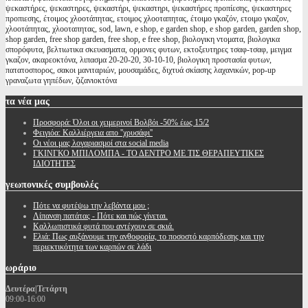
ψεκαστήρες, ψεκαστηρες, ψεκαστήρι, ψεκαστηρι, ψεκαστήρες προπίεσης, ψεκαστηρες
προπιεσης, έτοιμος χλοοτάπητας, ετοιμος χλοοταπητας, έτοιμο γκαζόν, ετοιμο γκαζον,
χλοοτάπητας, χλοοταπητας, sod, lawn, e shop, e garden shop, e shop garden, garden shop,
shop garden, free shop garden, free shop, e free shop, βιολογικη ντοματα, βιολογικα
σπορόφυτα, βελτιωτικα σκευασματα, ορμονες φυτων, εκτοξευτηρες τσαφ-τσαφ, μειγμα
γκαζον, ακαρεοκτόνα, λιπασμα 20-20-20, 30-10-10, βιολογικη προστασία φυτων,
πατατοσπορος, σακοι μανιταριών, μουσαμάδες, διχτυά σκίασης λαχανικών, pop-up
γραναζωτα γηπέδων, ζιζανιοκτόνα
τα
νέα μας
Προσφορά: Όλοι οι χειμερινοί Βολβόι -50% έως 15/2
Φειγιόα: Καλλιέργεια απο ''χρυσάφι''
Oι νέοι μας λογαριασμοί στα social media
ΓΚΙΝΓΚΟ ΜΠΙΛΟΜΠΑ - ΤΟ ΔΕΝΤΡΟ ΜΕ ΤΙΣ ΘΕΡΑΠΕΥΤΙΚΕΣ
ΙΔΙΟΤΗΤΕΣ
γεωπονικές
συμβουλές
Πότε να φυτέψω την λεβάντα μου ;
Λίπανση πατάτας - Πότε και πώς γίνεται.
Καλλωπιστικά φυτά που αντέχουν σε σκιά.
Ελιά: Πως αυξάνουμε την ανθοφορία, το ποσοστό καρπόδεσης και την
περιεκτικότητα των καρπών σε λάδι
ωράριο
Δευτέρα|Τετάρτη
09:00-16:00