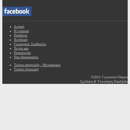
Αρχική
Η εταιρεία
Προϊόντα
Χονδρική
Γεωπονικές Συμβουλές
Τα νέα μας
Επικοινωνία
Που βρισκόμαστε
Τρόποι αποστολής - Μεταφορικά
Τρόποι πληρωμής
©2014 Γεωπονικό Πάρκο
Σχεδίαση & Υλοποίηση DataQube