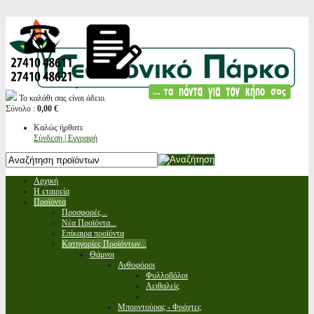
Το καλάθι σας είναι άδειο.
Σύνολο :
0,00 €
Καλώς ήρθατε
Σύνδεση | Εγγραφή
Αρχική
Η εταιρεία
Προϊόντα
Προσφορές...
Νέα Προϊόντα...
Επίκαιρα προϊόντα
Κατηγορίες Προϊόντων...
Θάμνοι
Ανθοφόροι
Φυλλοβόλοι
Αειθαλείς
Μπορντούρας - Φράχτες