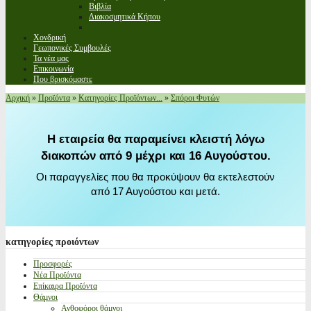
Βιβλία
Διακοσμητικά Κήπου
Χονδρική
Γεωπονικές Συμβουλές
Τα νέα μας
Επικοινωνία
Που βρισκόμαστε
Αρχική
»
Προϊόντα
»
Κατηγορίες Προϊόντων...
»
Σπόροι Φυτών
Η εταιρεία θα παραμείνει κλειστή λόγω
διακοπών από 9 μέχρι και 16 Αυγούστου.
Οι παραγγελίες που θα προκύψουν θα εκτελεστούν
από 17 Αυγούστου και μετά.
κατηγορίες
προιόντων
Προσφορές
Νέα Προϊόντα
Επίκαιρα Προϊόντα
Θάμνοι
Ανθοφόροι θάμνοι