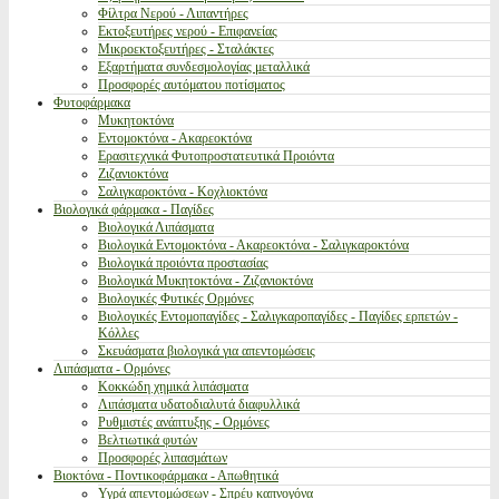
Φίλτρα Νερού - Λιπαντήρες
Εκτοξευτήρες νερού - Επιφανείας
Μικροεκτοξευτήρες - Σταλάκτες
Εξαρτήματα συνδεσμολογίας μεταλλικά
Προσφορές αυτόματου ποτίσματος
Φυτοφάρμακα
Μυκητοκτόνα
Εντομοκτόνα - Ακαρεοκτόνα
Ερασιτεχνικά Φυτοπροστατευτικά Προιόντα
Ζιζανιοκτόνα
Σαλιγκαροκτόνα - Κοχλιοκτόνα
Βιολογικά φάρμακα - Παγίδες
Βιολογικά Λιπάσματα
Βιολογικά Εντομοκτόνα - Ακαρεοκτόνα - Σαλιγκαροκτόνα
Βιολογικά προιόντα προστασίας
Βιολογικά Μυκητοκτόνα - Ζιζανιοκτόνα
Βιολογικές Φυτικές Ορμόνες
Βιολογικές Εντομοπαγίδες - Σαλιγκαροπαγίδες - Παγίδες ερπετών -
Κόλλες
Σκευάσματα βιολογικά για απεντομώσεις
Λιπάσματα - Ορμόνες
Κοκκώδη χημικά λιπάσματα
Λιπάσματα υδατοδιαλυτά διαφυλλικά
Ρυθμιστές ανάπτυξης - Ορμόνες
Βελτιωτικά φυτών
Προσφορές λιπασμάτων
Βιοκτόνα - Ποντικοφάρμακα - Απωθητικά
Υγρά απεντομώσεων - Σπρέυ καπνογόνα