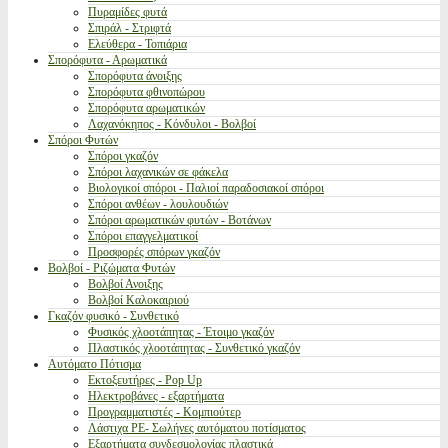
Πυραμίδες φυτά
Σπιράλ - Στριφτά
Ελεύθερα - Τοπιάρια
Σπορόφυτα - Αρωματικά
Σπορόφυτα άνοιξης
Σπορόφυτα φθινοπώρου
Σπορόφυτα αρωματικών
Λαχανόκηπος - Κόνδυλοι - Βολβοί
Σπόροι Φυτών
Σπόροι γκαζόν
Σπόροι λαχανικών σε φάκελα
Βιολογικοί σπόροι - Παλιοί παραδοσιακοί σπόροι
Σπόροι ανθέων - λουλουδιών
Σπόροι αρωματικών φυτών - Βοτάνων
Σπόροι επαγγελματικοί
Προσφορές σπόρων γκαζόν
Βολβοί - Ριζώματα Φυτών
Βολβοί Ανοιξης
Βολβοί Καλοκαιριού
Γκαζόν φυσικό - Συνθετικό
Φυσικός χλοοτάπητας - Έτοιμο γκαζόν
Πλαστικός χλοοτάπητας - Συνθετικό γκαζόν
Αυτόματο Πότισμα
Εκτοξευτήρες - Pop Up
Ηλεκτροβάνες - εξαρτήματα
Προγραμματιστές - Κομπιούτερ
Λάστιχα PE- Σωλήνες αυτόματου ποτίσματος
Εξαρτήματα συνδεσμολογίας πλαστικά