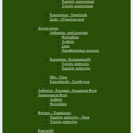
Χαμηλής μπορντούρας
Υψηλής μπορντούρας
Καρποφόροι - Superfoods
Σκιάς - Οξύφυλλα φυτά
Δέντρα κήπου
Ανθοφόρα - καλλωπιστικά
Φυλλοβόλα
Αειθαλή
Σκιάς
Παραθαλάσσιων περιοχών
Κωνοφόρα - Κυπαρισσοειδή
Υψηλής ανάπτυξης
Χαμηλής ανάπτυξης
Μίνι - Νάνα
Εσπεριδοειδή - Ξυνόδεντρα
Ανθόφυτα - Εποχιακά - Αρωματικά Φυτά
Αναρριχώμενα Φυτά
Αειθαλή
Φυλλοβόλα
Φοίνικες - Χαμαίρωπες
Χαμηλής ανάπτυξης - Νάνα
Υψηλής ανάπτυξης
Κακτοειδή