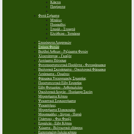
Κάκτοι
Παχύφυτα
Φυτά Σχήματα
Μπάλες
Πυραμίδες
Σπιράλ - Στριφτά
Ελεύθερα - Τοπιάρια
Σπορόφυτα Λαχανικών
Σπόροι Φυτών
Βολβοί Ανθεων - Ριζώματα Φυτών
Χλοοτάπητας - Γκαζόν
Αυτόματο Πότισμα
Φυτοπροστατευτικά Προϊόντα - Φυτοφάρμακα
Βιολογικά Σκευάσματα - Οικολογικά Φάρμακα
Λιπάσματα - Ορμόνες
Φάρμακα Υγειονομικής Σημασίας
Προστατευτικά Είδη Εργασίας
Είδη Φυτωρίου - Ανθοπωλείου
Οικολογικά Δοχεία - Πυρίμαχα Σκεύη
Μηχανήματα Κήπου
Ψεκαστικά Συγκροτήματα
Ψεκαστήρες
Μηχανήματα Ελαιοκομίας
Μουσαμάδες - Δίχτυα - Πανιά
Γλάστρες - Φερ Φορζέ
Εργαλεία - Είδη Κήπου
Χώματα - Βελτιωτικά εδάφους
Εμποτισμένη ξυλεία κήπου