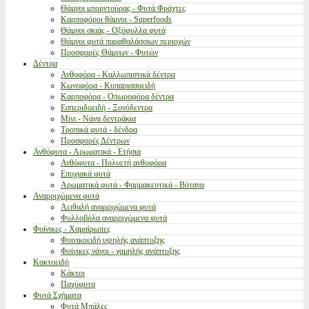
Θάμνοι μπορντούρας - Φυτά Φράχτες
Καρποφόροι θάμνοι - Superfoods
Θάμνοι σκιάς - Οξύφυλλα φυτά
Θάμνοι φυτά παραθαλάσσιων περιοχών
Προσφορές Θάμνων - Φυτών
Δέντρα
Ανθοφόρα - Καλλωπιστικά δέντρα
Κωνοφόρα - Κυπαρισσοειδή
Καρποφόρα - Οπωροφόρα δέντρα
Εσπεριδοειδή - Ξυνόδεντρα
Μίνι - Νάνα δεντράκια
Τροπικά φυτά - δένδρα
Προσφορές Δέντρων
Ανθόφυτα - Αρωματικά - Ετήσια
Ανθόφυτα - Πολυετή ανθοφόρα
Εποχιακά φυτά
Αρωματικά φυτά - Φαρμακευτικά - Βότανα
Αναρριχώμενα φυτά
Αειθαλή αναρριχώμενα φυτά
Φυλλοβόλα αναρριχώμενα φυτά
Φοίνικες - Χαμαίρωπες
Φοινικοειδή υψηλής ανάπτυξης
Φοίνικες νάνοι - χαμηλής ανάπτυξης
Κακτοειδή
Κάκτοι
Παχύφυτα
Φυτά Σχήματα
Φυτά Μπάλες