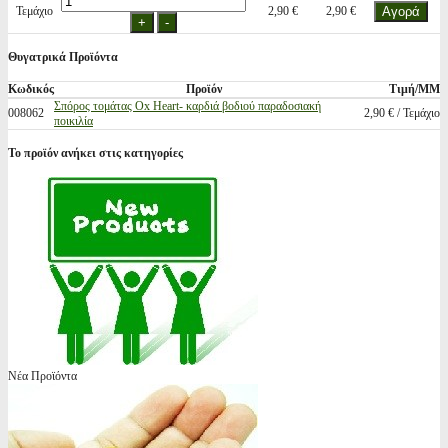
Τεμάχιο
2,90 €
2,90 €
Θυγατρικά Προϊόντα
Κωδικός
Προϊόν
Τιμή/ΜΜ
Σπόρος τομάτας Ox Heart- καρδιά βοδιού παραδοσιακή
008062
2,90 € / Τεμάχιο
ποικιλία
Το προϊόν ανήκει στις κατηγορίες
Νέα Προϊόντα