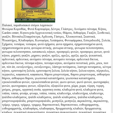
Παλαιοί, παραδοσιακοί σπόροι λαχανικών
Φυτώρια Κορινθίας, Φυτά Καρποφόρα, Δέντρα, Γλάστρες, Αυτόματο πότισμα, Κήπος,
Garden center, Κηποτεχνία Αρχιτεκτονική τοπίου, Θάμνοι, Ανθοφόρα, Γκαζόν, Συνθετικό,
γκαζόν, Βότσαλα,Ελαφρόπετρα, Αρδευση, Γάστρες, Χλοοκοπτικά, Σκαπτικά,
Ψεκαστήρες, Κλαδοφάγοι, Κωνοφόρα, Λιπάσματα, Φυτοφάρμακα, Εσπεριδοειδή, Ξυλεία,
Σχήματα, τοπιάρια, τοπιαρια, φυτά σχήματα, φυτα σχηματα, σχηματοποιημένα φυτά,
σχηματοποιημενα φυτα, φυτώρια αττικής, φυτωρια αττικης, φυτωρια πελοπονησσου,
φυτωρια πελοπονησσου, κατασκευές κήπων, προσφορές φυτών, προσφορες φυτων, φυτά
κήπου, μηχανές γκαζόν, μηχανες γκαζον, φρέζες, φρεζες, φρέζα, φρεζα, ψεκαστικά,
αρδευτικά, αρδευτικα, αυτόματο πότισμα, αυτοματο ποτισμα, αρδευτικά δίκτυα,
αρδευτικα δικτυα, πότισμα κήπου, ποτισμα κηπου, αυτόματα ποτιστικά, μπέκ, μπεκ, ποπ
απ, πόπ άπ, εκτοξευτήρες, εκτοξευτηρες, λάστιχα ποτίσματος, λαστιχα ποτισματος, κέντρα
κήπου, εμποτισμένη ξυλεία, εμποτισμενη ξυλεια, ξυλεία κήπου, ξυλεια κηπου, πέργκολες,
περγκολες, καφασωτά, καφασωτα, θάμνοι μπορντούρας, θαμνοι μπορντουρας, ανθοφόροι
θάμνοι, ανθοφοροι θαμνοι, γεωπονικά καταστήματα, γεωπονικα καταστηματα,
εγκυκλοπαίδεια φυτών, εγκυκλοπαιδεια φυτών, φωτο φυτων, φωτό φυτών, φωτογραφίες
φυτών, φωτογραφιες φυτων, οξύφυλλα, οξυφυλλα φυτα, χώμα, χωμα, τύρφη, τυρφη,
χούμος, χουμος, οργανική ουσία, οργανικη ουσια, κλαδεμένα φυτά, κλαδεμενα φυτα,
τσάπα, τσαπα, φτυάρι, φτυαρι, τσάπα, τσαπα, κλαδευτήρι, κλαδευτήρια, κλαδευτηρι,
ψαλίδια κλαδέματος, ψαλίδι κλαδέματος, ψαλιδι κλαδεματος, ψαλιδια κλαδεματος,
μπορντουροψάλιδα, μπορντουροψαλιδο, μεσηνέζα, μεσηνεζα, ακροκόπτης, ακροκόπτης,
τρίμερ, τριμερ, τρίμμερ, τριμμερ, θαμνοκοπτικό, θαμνοκοπτικο, ευθυγραμμιστης,
ευθυγραμμιστής, κλαδοφάγος, κλαδοφαγος, θρυμματιστής κλαδιών, θρυμματιστης
κλαδιων, ψεκαστικά συγκροτήματα, ψεκαστικα συγκροτηματα, ψεκαστικά, ψεκαστικα,