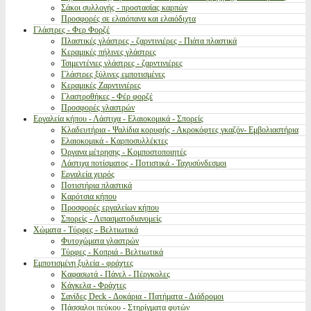
Σάκοι συλλογής - προστασίας καρπών
Προσφορές σε ελαιόπανα και ελαιόδιχτα
Γλάστρες - Φερ Φορζέ
Πλαστικές γλάστρες - ζαρντινιέρες - Πιάτα πλαστικά
Κεραμικές πήλινες γλάστρες
Τσιμεντένιες γλάστρες - ζαρντινιέρες
Γλάστρες ξύλινες εμποτισμένες
Κεραμικές Ζαρντινιέρες
Γλαστροθήκες - Φέρ φορζέ
Προσφορές γλαστρών
Εργαλεία κήπου - Λάστιχα - Ελαιοκομικά - Σπορείς
Κλαδευτήρια - Ψαλίδια κορυφής - Ακροκόφτες γκαζόν- Εμβολιαστήρια
Ελαιοκομικά - Καρποσυλλέκτες
Όργανα μέτρησης - Κομποστοποιητές
Λάστιχα ποτίσματος - Ποτιστικά - Ταχυσύνδεσμοι
Εργαλεία χειρός
Ποτιστήρια πλαστικά
Καρότσια κήπου
Προσφορές εργαλείων κήπου
Σπορείς - Λιπασματοδιανομείς
Χώματα - Τύρφες - Βελτιωτικά
Φυτοχώματα γλαστρών
Τύρφες - Κοπριά - Βελτιωτικά
Εμποτισμένη ξυλεία - φράχτες
Καφασωτά - Πάνελ - Πέργκολες
Κάγκελα - Φράχτες
Σανίδες Deck - Δοκάρια - Πατήματα - Διάδρομοι
Πάσσαλοι πεύκου - Στηρίγματα φυτών