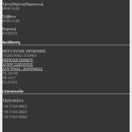
Τρίτη|Πέμπτη|Παρασκευή
09:00-16:00
Σάββατο
09:00-15:00
Κυριακή
ΚΛΕΙΣΤΑ
διεύθυνση
ΜΕΓΓΟΥΛΗΣ ΠΡΟΚΟΠΗΣ
ΓΕΩΠΟΝΙΚΟ ΠΑΡΚΟ
ΠΕΡΙΟΧΗ ΙΣΘΜΟΥ
ΑΓΙΟΥ ΣΩΖΟΝΤΟΣ
ΛΟΥΤΡΑΚΙ - ΚΟΡΙΝΘΙΑΣ
ΤΚ 203 00
ΤΘ 14/17
ΕΛΛΑΔΑ
επικοινωνία
ΤΗΛΕΦΩΝΑ
+30 27410 48611
+30 27410 48621
+30 27410 49302