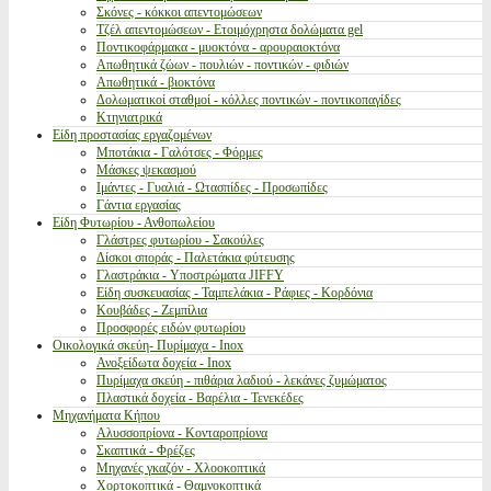
Σκόνες - κόκκοι απεντομώσεων
Τζέλ απεντομώσεων - Ετοιμόχρηστα δολώματα gel
Ποντικοφάρμακα - μυοκτόνα - αρουραιοκτόνα
Απωθητικά ζώων - πουλιών - ποντικών - φιδιών
Απωθητικά - βιοκτόνα
Δολωματικοί σταθμοί - κόλλες ποντικών - ποντικοπαγίδες
Κτηνιατρικά
Είδη προστασίας εργαζομένων
Μποτάκια - Γαλότσες - Φόρμες
Μάσκες ψεκασμού
Ιμάντες - Γυαλιά - Ωτασπίδες - Προσωπίδες
Γάντια εργασίας
Είδη Φυτωρίου - Ανθοπωλείου
Γλάστρες φυτωρίου - Σακούλες
Δίσκοι σποράς - Παλετάκια φύτευσης
Γλαστράκια - Υποστρώματα JIFFY
Είδη συσκευασίας - Ταμπελάκια - Ράφιες - Κορδόνια
Κουβάδες - Ζεμπίλια
Προσφορές ειδών φυτωρίου
Οικολογικά σκεύη- Πυρίμαχα - Inox
Ανοξείδωτα δοχεία - Inox
Πυρίμαχα σκεύη - πιθάρια λαδιού - λεκάνες ζυμώματος
Πλαστικά δοχεία - Βαρέλια - Τενεκέδες
Μηχανήματα Κήπου
Αλυσσοπρίονα - Κονταροπρίονα
Σκαπτικά - Φρέζες
Μηχανές γκαζόν - Χλοοκοπτικά
Χορτοκοπτικά - Θαμνοκοπτικά