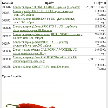
Κωδικός
Προϊόν
Τιμή/ΜΜ
000616
Σπόρος πιπεριά ΚΙΤΡΙΝΗ ΓΕΜΙΣΤΗ-φακ.25 gr - φλάσκα
23,00 € / Τεμάχιο
Σπόρος φλάσκα UNIGOLD F1 UG -γίνεται κίτρινη
133,00 € /
002871
-φακ.1000 σπόροι
Τεμάχιο
Σπόρος φλάσκα RUBISTAR F1 UG -γίνεται κόκκινη
133,00 € /
002872
-φακ.1000 σπόροι
Τεμάχιο
Σπόρος πιπεριά φλάσκα ARIOSTO F1 UG -τετράγωνη
133,00 € /
002878
σκουροπράσινη -φακ.1000 σπόροι
Τεμάχιο
Σπόρος πιπεριά φλάσκα πράσινη RED KNIGHT F1 -γυρίζει
216,00 € /
005999
κόκκινη-φακ.1000 σπόροι
Τεμάχιο
Σπόρος πιπεριά φλάσκα BIONDO F1 - γεμιστή
146,00 € /
002874
ανοιχτοπράσινη -φακ.500 σπόροι
Τεμάχιο
Σπόροι πιπεριά φλάσκα CALIFORNIA WONDER UG
149,00 € /
006006
-σκουροπράσινη -φακ.500 gr
Τεμάχιο
Σπόρος πιπεριά φλάσκα CALIFORNIA WONDER UG
006000
12,50 € / Τεμάχιο
-σκουροπράσινη -φακ.25 gr
193,00 € /
006358
Σπόρος φλάσκα OROSTAR F1 -φακ.500 σπόροι
Τεμάχιο
Σχετικά προϊόντα