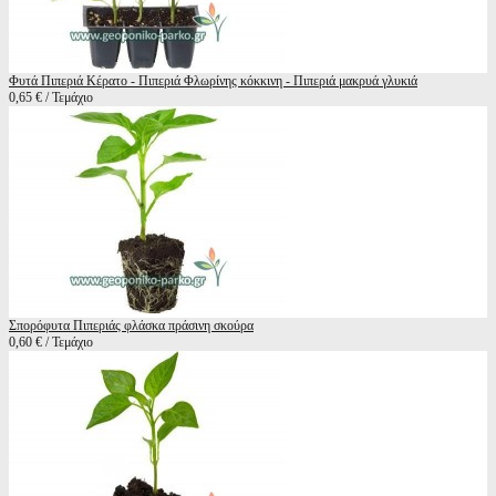
Φυτά Πιπεριά Κέρατο - Πιπεριά Φλωρίνης κόκκινη - Πιπεριά μακρυά γλυκιά
0,65 € / Τεμάχιο
Σπορόφυτα Πιπεριάς φλάσκα πράσινη σκούρα
0,60 € / Τεμάχιο