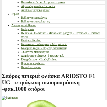
Πάσσαλοι πεύκου - Στηρίγματα φυτών
Αξεσουάρ μεταλλικά - Βάσεις
Αποθήκες κήπου ξύλινες
Βιβλία
Βιβλία για ερασιτέχνες
Βιβλία για επαγγελματίες
Διακοσμητικά Κήπου
Καλαμωτές
Πλακίδια - Πλαστικοί - Μεταλλικοί φράχτες - Πέργκολες - Πράσινοι
τοίχοι
Καλάμια Bamboo
Καμπανάκια αυλόπορτας - Μικροέπιπλα
Κεραμικά τοίχου - Πήλινες παραστάσεις
Τσιμέντινα διακοσμητικά
Διαμόρφωση εδάφους -διαχωριστικά.
Ελαφρόπετρα - Φλοιός Πεύκου
Βρύσες ορειχάλκινες
Φωτιστικά κήπου
Σπόρος πιπεριά φλάσκα ARIOSTO F1
UG -τετράγωνη σκουροπράσινη
-φακ.1000 σπόροι