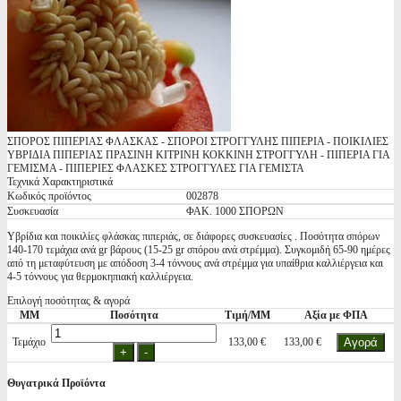
ΣΠΟΡΟΣ ΠΙΠΕΡΙΑΣ ΦΛΑΣΚΑΣ - ΣΠΟΡΟΙ ΣΤΡΟΓΓΥΛΗΣ ΠΙΠΕΡΙΑ - ΠΟΙΚΙΛΙΕΣ
ΥΒΡΙΔΙΑ ΠΙΠΕΡΙΑΣ ΠΡΑΣΙΝΗ ΚΙΤΡΙΝΗ ΚΟΚΚΙΝΗ ΣΤΡΟΓΓΥΛΗ - ΠΙΠΕΡΙΑ ΓΙΑ
ΓΕΜΙΣΜΑ - ΠΙΠΕΡΙΕΣ ΦΛΑΣΚΕΣ ΣΤΡΟΓΓΥΛΕΣ ΓΙΑ ΓΕΜΙΣΤΑ
Τεχνικά Χαρακτηριστικά
Κωδικός προϊόντος
002878
Συσκευασία
ΦΑΚ. 1000 ΣΠΟΡΩΝ
Υβρίδια και ποικιλίες φλάσκας πιπεριάς, σε διάφορες συσκευασίες . Ποσότητα σπόρων
140-170 τεμάχια ανά gr βάρους (15-25 gr σπόρου ανά στρέμμα). Συγκομιδή 65-90 ημέρες
από τη μεταφύτευση με απόδοση 3-4 τόννους ανά στρέμμα για υπαίθρια καλλιέργεια και
4-5 τόννους για θερμοκηπιακή καλλιέργεια.
Επιλογή ποσότητας & αγορά
ΜΜ
Ποσότητα
Τιμή/ΜΜ
Αξία με ΦΠΑ
Τεμάχιο
133,00 €
133,00 €
Θυγατρικά Προϊόντα