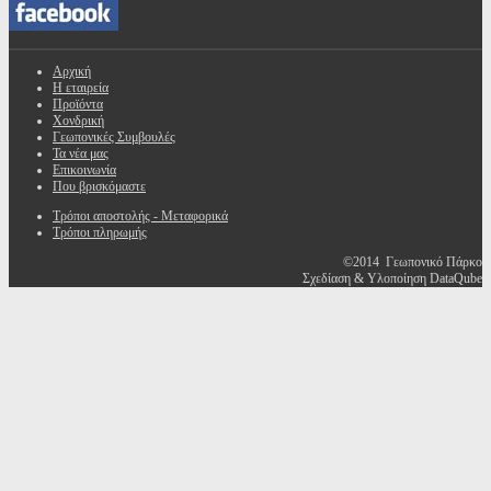
Αρχική
Η εταιρεία
Προϊόντα
Χονδρική
Γεωπονικές Συμβουλές
Τα νέα μας
Επικοινωνία
Που βρισκόμαστε
Τρόποι αποστολής - Μεταφορικά
Τρόποι πληρωμής
©2014 Γεωπονικό Πάρκο
Σχεδίαση & Υλοποίηση DataQube