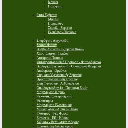
Κάκτοι
Παχύφυτα
Φυτά Σχήματα
Μπάλες
Πυραμίδες
Σπιράλ - Στριφτά
Ελεύθερα - Τοπιάρια
Σπορόφυτα Λαχανικών
Σπόροι Φυτών
Βολβοί Ανθεων - Ριζώματα Φυτών
Χλοοτάπητας - Γκαζόν
Αυτόματο Πότισμα
Φυτοπροστατευτικά Προϊόντα - Φυτοφάρμακα
Βιολογικά Σκευάσματα - Οικολογικά Φάρμακα
Λιπάσματα - Ορμόνες
Φάρμακα Υγειονομικής Σημασίας
Προστατευτικά Είδη Εργασίας
Είδη Φυτωρίου - Ανθοπωλείου
Οικολογικά Δοχεία - Πυρίμαχα Σκεύη
Μηχανήματα Κήπου
Ψεκαστικά Συγκροτήματα
Ψεκαστήρες
Μηχανήματα Ελαιοκομίας
Μουσαμάδες - Δίχτυα - Πανιά
Γλάστρες - Φερ Φορζέ
Εργαλεία - Είδη Κήπου
Χώματα - Βελτιωτικά εδάφους
Εμποτισμένη ξυλεία κήπου