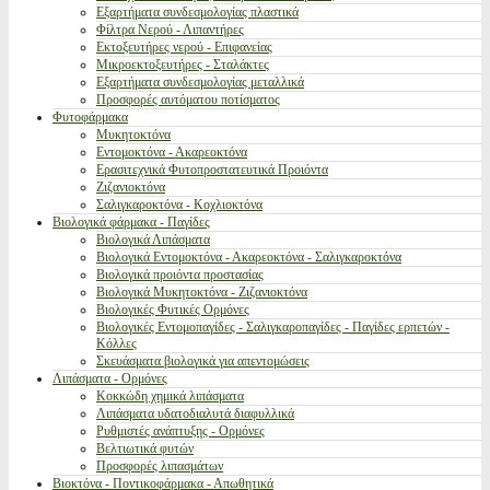
Εξαρτήματα συνδεσμολογίας πλαστικά
Φίλτρα Νερού - Λιπαντήρες
Εκτοξευτήρες νερού - Επιφανείας
Μικροεκτοξευτήρες - Σταλάκτες
Εξαρτήματα συνδεσμολογίας μεταλλικά
Προσφορές αυτόματου ποτίσματος
Φυτοφάρμακα
Μυκητοκτόνα
Εντομοκτόνα - Ακαρεοκτόνα
Ερασιτεχνικά Φυτοπροστατευτικά Προιόντα
Ζιζανιοκτόνα
Σαλιγκαροκτόνα - Κοχλιοκτόνα
Βιολογικά φάρμακα - Παγίδες
Βιολογικά Λιπάσματα
Βιολογικά Εντομοκτόνα - Ακαρεοκτόνα - Σαλιγκαροκτόνα
Βιολογικά προιόντα προστασίας
Βιολογικά Μυκητοκτόνα - Ζιζανιοκτόνα
Βιολογικές Φυτικές Ορμόνες
Βιολογικές Εντομοπαγίδες - Σαλιγκαροπαγίδες - Παγίδες ερπετών -
Κόλλες
Σκευάσματα βιολογικά για απεντομώσεις
Λιπάσματα - Ορμόνες
Κοκκώδη χημικά λιπάσματα
Λιπάσματα υδατοδιαλυτά διαφυλλικά
Ρυθμιστές ανάπτυξης - Ορμόνες
Βελτιωτικά φυτών
Προσφορές λιπασμάτων
Βιοκτόνα - Ποντικοφάρμακα - Απωθητικά