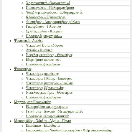
Χορτοκοπτικά - Θαμνοκοπτικά
Πολυεργαλεία - Πολυμηχανήματα
Ψαλίδια μπορντούρας - Ευθυγραμμιστές
Κλαδοφάγοι - Εξαερωτήρες
Φυσητήρες - Απορροφητήρες φύλλων
Γαιοτρύπανα - Πλυστικά
Σχίστες Ξύλων - Κορμών
Προσφορές μηχανημάτων
Ψεκαστικά - Αντλίες
Ψεκαστικά Βυτία εδάφους
Αντλίες - Πιεστικά
Νεφελοψεκαστήρες - Θειωτήρες
Εξαρτήματα ψεκαστικών
Προσφορές ψεκαστικών
Ψεκαστήρες
Ψεκαστήρες προπίεσης
Ψεκαστήρες Πλάτης - Επινώτιοι
Ψεκαστήρες μπαταρίας - βενζίνης
Ψεκαστήρες ζιζανιοκτονίας
Νεφελοψεκαστήρες - Θειωτήρες
Προσφορές ψεκαστήρων
Μηχανήματα Ελαιοκομίας
Ελαιοραβδιστικά μηχανήματα
Γεννήτριες - Δυναμό - Μετασχηματιστές
Προσφορές ελαιοραβδιστικών
Μουσαμάδες - Νάυλον - Δίχτυα - Πανιά
Ελαιόπανα - Ελαιόδιχτα
Γαιουφάσματα - Νάυλον θερμοκηπίου - Φίλμ εδαφοκάλυψης