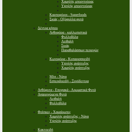
Χαμηλής μπορντούρας
Υψηλής μπορντούρας
Καρποφόροι - Superfoods
Σκιάς - Οξύφυλλα φυτά
Δέντρα κήπου
Ανθοφόρα - καλλωπιστικά
Φυλλοβόλα
Αειθαλή
Σκιάς
Παραθαλάσσιων περιοχών
Κωνοφόρα - Κυπαρισσοειδή
Υψηλής ανάπτυξης
Χαμηλής ανάπτυξης
Μίνι - Νάνα
Εσπεριδοειδή - Ξυνόδεντρα
Ανθόφυτα - Εποχιακά - Αρωματικά Φυτά
Αναρριχώμενα Φυτά
Αειθαλή
Φυλλοβόλα
Φοίνικες - Χαμαίρωπες
Χαμηλής ανάπτυξης - Νάνα
Υψηλής ανάπτυξης
Κακτοειδή