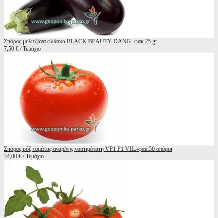
Σπόρος μελιτζάνα φλάσκα BLACK BEAUTY DANG.-φακ.25 gr
7,50 € / Τεμάχιο
Σπόρος ρόζ τομάτας αναρ/νης νοστιμότατη VP1 F1 VIL.-φακ.50 σπόροι
34,00 € / Τεμάχιο