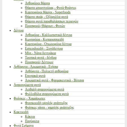
Ανθοφόροι θάμνοι
Θάμνοι μπορντούρας - Φυτά Φράχτες
Καρποφόροι θάμνοι - Superfoods
Θάμνοι σκιάς - Οξύφυλλα φυτά
Θάμνοι φυτά παραθαλάσσιων περιοχών
Προσφορές Θάμνων - Φυτών
Δέντρα
Ανθοφόρα - Καλλωπιστικά δέντρα
Κωνοφόρα - Κυπαρισσοειδή
Καρποφόρα - Οπωροφόρα δέντρα
Εσπεριδοειδή - Ξυνόδεντρα
Μίνι - Νάνα δεντράκια
Τροπικά φυτά - δένδρα
Προσφορές Δέντρων
Ανθόφυτα - Αρωματικά - Ετήσια
Ανθόφυτα - Πολυετή ανθοφόρα
Εποχιακά φυτά
Αρωματικά φυτά - Φαρμακευτικά - Βότανα
Αναρριχώμενα φυτά
Αειθαλή αναρριχώμενα φυτά
Φυλλοβόλα αναρριχώμενα φυτά
Φοίνικες - Χαμαίρωπες
Φοινικοειδή υψηλής ανάπτυξης
Φοίνικες νάνοι - χαμηλής ανάπτυξης
Κακτοειδή
Κάκτοι
Παχύφυτα
Φυτά Σχήματα