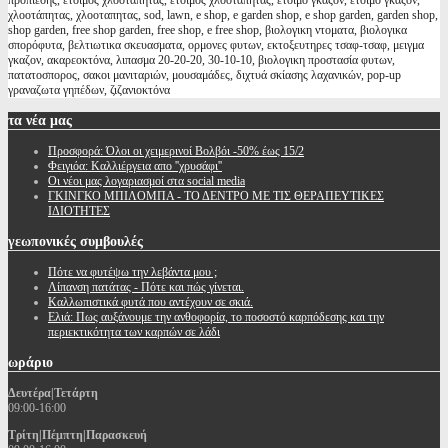
προπιεσης, έτοιμος χλοοτάπητας, ετοιμος χλοοταπητας, έτοιμο γκαζόν, ετοιμο γκαζον,
χλοοτάπητας, χλοοταπητας, sod, lawn, e shop, e garden shop, e shop garden, garden shop,
shop garden, free shop garden, free shop, e free shop, βιολογικη ντοματα, βιολογικα
σπορόφυτα, βελτιωτικα σκευασματα, ορμονες φυτων, εκτοξευτηρες τσαφ-τσαφ, μειγμα
γκαζον, ακαρεοκτόνα, λιπασμα 20-20-20, 30-10-10, βιολογικη προστασία φυτων,
πατατοσπορος, σακοι μανιταριών, μουσαμάδες, διχτυά σκίασης λαχανικών, pop-up
γραναζωτα γηπέδων, ζιζανιοκτόνα
τα
νέα μας
Προσφορά: Όλοι οι χειμερινοί Βολβόι -50% έως 15/2
Φειγιόα: Καλλιέργεια απο ''χρυσάφι''
Oι νέοι μας λογαριασμοί στα social media
ΓΚΙΝΓΚΟ ΜΠΙΛΟΜΠΑ - ΤΟ ΔΕΝΤΡΟ ΜΕ ΤΙΣ ΘΕΡΑΠΕΥΤΙΚΕΣ
ΙΔΙΟΤΗΤΕΣ
γεωπονικές
συμβουλές
Πότε να φυτέψω την λεβάντα μου ;
Λίπανση πατάτας - Πότε και πώς γίνεται.
Καλλωπιστικά φυτά που αντέχουν σε σκιά.
Ελιά: Πως αυξάνουμε την ανθοφορία, το ποσοστό καρπόδεσης και την
περιεκτικότητα των καρπών σε λάδι
ωράριο
Δευτέρα|Τετάρτη
09:00-16:00
Τρίτη|Πέμπτη|Παρασκευή