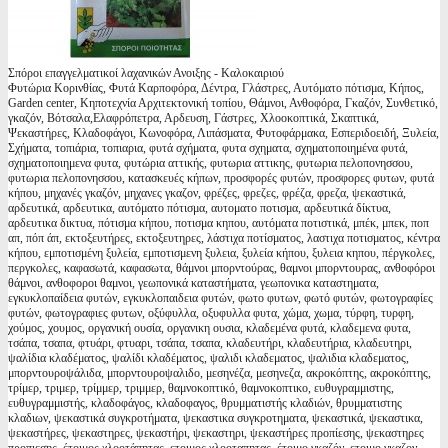
Σπόροι επαγγελματικοί λαχανικών Ανοιξης - Καλοκαιριού
Φυτώρια Κορινθίας, Φυτά Καρποφόρα, Δέντρα, Γλάστρες, Αυτόματο πότισμα, Κήπος,
Garden center, Κηποτεχνία Αρχιτεκτονική τοπίου, Θάμνοι, Ανθοφόρα, Γκαζόν, Συνθετικό,
γκαζόν, Βότσαλα,Ελαφρόπετρα, Αρδευση, Γάστρες, Χλοοκοπτικά, Σκαπτικά,
Ψεκαστήρες, Κλαδοφάγοι, Κωνοφόρα, Λιπάσματα, Φυτοφάρμακα, Εσπεριδοειδή, Ξυλεία,
Σχήματα, τοπιάρια, τοπιαρια, φυτά σχήματα, φυτα σχηματα, σχηματοποιημένα φυτά,
σχηματοποιημενα φυτα, φυτώρια αττικής, φυτωρια αττικης, φυτωρια πελοπονησσου,
φυτωρια πελοπονησσου, κατασκευές κήπων, προσφορές φυτών, προσφορες φυτων, φυτά
κήπου, μηχανές γκαζόν, μηχανες γκαζον, φρέζες, φρεζες, φρέζα, φρεζα, ψεκαστικά,
αρδευτικά, αρδευτικα, αυτόματο πότισμα, αυτοματο ποτισμα, αρδευτικά δίκτυα,
αρδευτικα δικτυα, πότισμα κήπου, ποτισμα κηπου, αυτόματα ποτιστικά, μπέκ, μπεκ, ποπ
απ, πόπ άπ, εκτοξευτήρες, εκτοξευτηρες, λάστιχα ποτίσματος, λαστιχα ποτισματος, κέντρα
κήπου, εμποτισμένη ξυλεία, εμποτισμενη ξυλεια, ξυλεία κήπου, ξυλεια κηπου, πέργκολες,
περγκολες, καφασωτά, καφασωτα, θάμνοι μπορντούρας, θαμνοι μπορντουρας, ανθοφόροι
θάμνοι, ανθοφοροι θαμνοι, γεωπονικά καταστήματα, γεωπονικα καταστηματα,
εγκυκλοπαίδεια φυτών, εγκυκλοπαιδεια φυτών, φωτο φυτων, φωτό φυτών, φωτογραφίες
φυτών, φωτογραφιες φυτων, οξύφυλλα, οξυφυλλα φυτα, χώμα, χωμα, τύρφη, τυρφη,
χούμος, χουμος, οργανική ουσία, οργανικη ουσια, κλαδεμένα φυτά, κλαδεμενα φυτα,
τσάπα, τσαπα, φτυάρι, φτυαρι, τσάπα, τσαπα, κλαδευτήρι, κλαδευτήρια, κλαδευτηρι,
ψαλίδια κλαδέματος, ψαλίδι κλαδέματος, ψαλιδι κλαδεματος, ψαλιδια κλαδεματος,
μπορντουροψάλιδα, μπορντουροψαλιδο, μεσηνέζα, μεσηνεζα, ακροκόπτης, ακροκόπτης,
τρίμερ, τριμερ, τρίμμερ, τριμμερ, θαμνοκοπτικό, θαμνοκοπτικο, ευθυγραμμιστης,
ευθυγραμμιστής, κλαδοφάγος, κλαδοφαγος, θρυμματιστής κλαδιών, θρυμματιστης
κλαδιων, ψεκαστικά συγκροτήματα, ψεκαστικα συγκροτηματα, ψεκαστικά, ψεκαστικα,
ψεκαστήρες, ψεκαστηρες, ψεκαστήρι, ψεκαστηρι, ψεκαστήρες προπίεσης, ψεκαστηρες