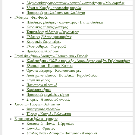
Δίχτυα σκίασης-προστασίας - παγετού - αναρρίχησης - Μουσαμάδες
Σάκοι συλλογής - προστασίας καρπών
Προσφορές σε ελαιόπανα και ελαιόδιχτα
Γλάστρες - Φερ Φορζέ
Πλαστικές γλάστρες - ζαρντινιέρες - Πιάτα πλαστικά
Κεραμικές πήλινες γλάστρες
Τσιμεντένιες γλάστρες - ζαρντινιέρες
Γλάστρες ξύλινες εμποτισμένες
Κεραμικές Ζαρντινιέρες
Γλαστροθήκες - Φέρ φορζέ
Προσφορές γλαστρών
Εργαλεία κήπου - Λάστιχα - Ελαιοκομικά - Σπορείς
Κλαδευτήρια - Ψαλίδια κορυφής - Ακροκόφτες γκαζόν- Εμβολιαστήρια
Ελαιοκομικά - Καρποσυλλέκτες
Όργανα μέτρησης - Κομποστοποιητές
Λάστιχα ποτίσματος - Ποτιστικά - Ταχυσύνδεσμοι
Εργαλεία χειρός
Ποτιστήρια πλαστικά
Καρότσια κήπου
Προσφορές εργαλείων κήπου
Σπορείς - Λιπασματοδιανομείς
Χώματα - Τύρφες - Βελτιωτικά
Φυτοχώματα γλαστρών
Τύρφες - Κοπριά - Βελτιωτικά
Εμποτισμένη ξυλεία - φράχτες
Καφασωτά - Πάνελ - Πέργκολες
Κάγκελα - Φράχτες
Σανίδες Deck - Δοκάρια - Πατήματα - Διάδρομοι