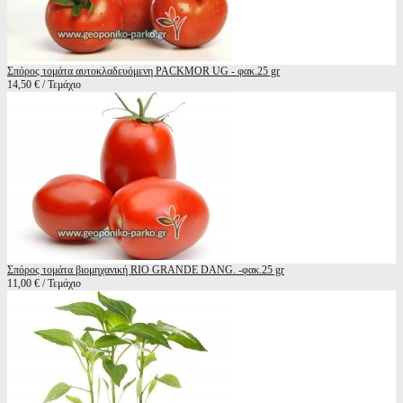
Σπόρος τομάτα αυτοκλαδευόμενη PACKMOR UG - φακ.25 gr
14,50 € / Τεμάχιο
Σπόρος τομάτα βιομηχανική RIO GRANDE DANG. -φακ.25 gr
11,00 € / Τεμάχιο