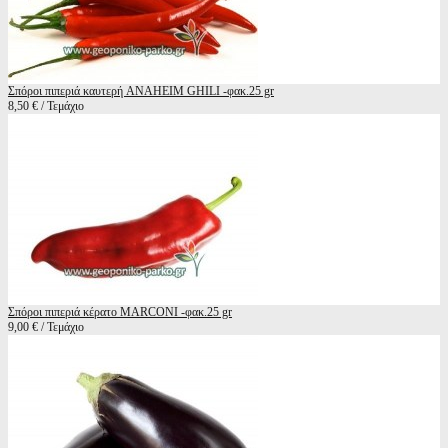
Σπόροι πιπεριά καυτερή ANAHEIM GHILI -φακ.25 gr
8,50 € / Τεμάχιο
Σπόροι πιπεριά κέρατο MARCONI -φακ.25 gr
9,00 € / Τεμάχιο