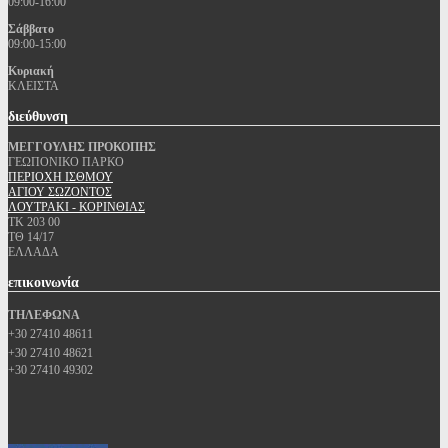
09:00-16:00
Σάββατο
09:00-15:00
Κυριακή
ΚΛΕΙΣΤΑ
διεύθυνση
ΜΕΓΓΟΥΛΗΣ ΠΡΟΚΟΠΗΣ
ΓΕΩΠΟΝΙΚΟ ΠΑΡΚΟ
ΠΕΡΙΟΧΗ ΙΣΘΜΟΥ
ΑΓΙΟΥ ΣΩΖΟΝΤΟΣ
ΛΟΥΤΡΑΚΙ - ΚΟΡΙΝΘΙΑΣ
ΤΚ 203 00
ΤΘ 14/17
ΕΛΛΑΔΑ
επικοινωνία
ΤΗΛΕΦΩΝΑ
+30 27410 48611
+30 27410 48621
+30 27410 49302