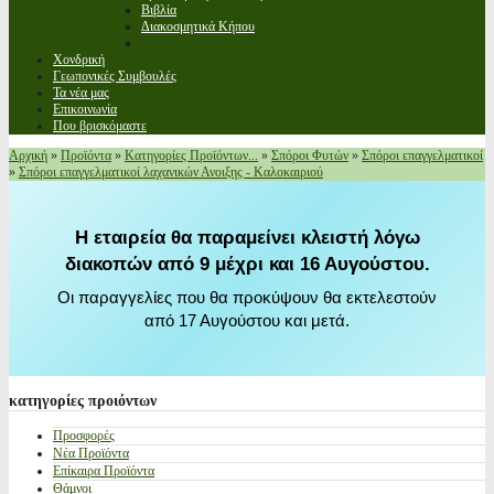
Βιβλία
Διακοσμητικά Κήπου
Χονδρική
Γεωπονικές Συμβουλές
Τα νέα μας
Επικοινωνία
Που βρισκόμαστε
Αρχική
»
Προϊόντα
»
Κατηγορίες Προϊόντων...
»
Σπόροι Φυτών
»
Σπόροι επαγγελματικοί
»
Σπόροι επαγγελματικοί λαχανικών Ανοιξης - Καλοκαιριού
Η εταιρεία θα παραμείνει κλειστή λόγω
διακοπών από 9 μέχρι και 16 Αυγούστου.
Οι παραγγελίες που θα προκύψουν θα εκτελεστούν
από 17 Αυγούστου και μετά.
κατηγορίες
προιόντων
Προσφορές
Νέα Προϊόντα
Επίκαιρα Προϊόντα
Θάμνοι