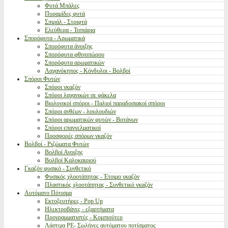
Φυτά Μπάλες
Πυραμίδες φυτά
Σπιράλ - Στριφτά
Ελεύθερα - Τοπιάρια
Σπορόφυτα - Αρωματικά
Σπορόφυτα άνοιξης
Σπορόφυτα φθινοπώρου
Σπορόφυτα αρωματικών
Λαχανόκηπος - Κόνδυλοι - Βολβοί
Σπόροι Φυτών
Σπόροι γκαζόν
Σπόροι λαχανικών σε φάκελα
Βιολογικοί σπόροι - Παλιοί παραδοσιακοί σπόροι
Σπόροι ανθέων - λουλουδιών
Σπόροι αρωματικών φυτών - Βοτάνων
Σπόροι επαγγελματικοί
Προσφορές σπόρων γκαζόν
Βολβοί - Ριζώματα Φυτών
Βολβοί Ανοιξης
Βολβοί Καλοκαιριού
Γκαζόν φυσικό - Συνθετικό
Φυσικός χλοοτάπητας - Έτοιμο γκαζόν
Πλαστικός χλοοτάπητας - Συνθετικό γκαζόν
Αυτόματο Πότισμα
Εκτοξευτήρες - Pop Up
Ηλεκτροβάνες - εξαρτήματα
Προγραμματιστές - Κομπιούτερ
Λάστιχα PE- Σωλήνες αυτόματου ποτίσματος