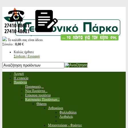
Το καλάθι σας είναι άδειο.
Σύνολο :
0,00 €
Καλώς ήρθατε
Σύνδεση | Εγγραφή
Αρχική
Η εταιρεία
Προϊόντα
Προσφορές...
Νέα Προϊόντα...
Επίκαιρα προϊόντα
Κατηγορίες Προϊόντων...
Θάμνοι
Ανθοφόροι
Φυλλοβόλοι
Αειθαλείς
Μπορντούρας - Φράχτες