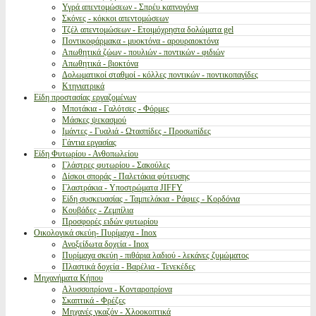
Υγρά απεντομώσεων - Σπρέυ καπνογόνα
Σκόνες - κόκκοι απεντομώσεων
Τζέλ απεντομώσεων - Ετοιμόχρηστα δολώματα gel
Ποντικοφάρμακα - μυοκτόνα - αρουραιοκτόνα
Απωθητικά ζώων - πουλιών - ποντικών - φιδιών
Απωθητικά - βιοκτόνα
Δολωματικοί σταθμοί - κόλλες ποντικών - ποντικοπαγίδες
Κτηνιατρικά
Είδη προστασίας εργαζομένων
Μποτάκια - Γαλότσες - Φόρμες
Μάσκες ψεκασμού
Ιμάντες - Γυαλιά - Ωτασπίδες - Προσωπίδες
Γάντια εργασίας
Είδη Φυτωρίου - Ανθοπωλείου
Γλάστρες φυτωρίου - Σακούλες
Δίσκοι σποράς - Παλετάκια φύτευσης
Γλαστράκια - Υποστρώματα JIFFY
Είδη συσκευασίας - Ταμπελάκια - Ράφιες - Κορδόνια
Κουβάδες - Ζεμπίλια
Προσφορές ειδών φυτωρίου
Οικολογικά σκεύη- Πυρίμαχα - Inox
Ανοξείδωτα δοχεία - Inox
Πυρίμαχα σκεύη - πιθάρια λαδιού - λεκάνες ζυμώματος
Πλαστικά δοχεία - Βαρέλια - Τενεκέδες
Μηχανήματα Κήπου
Αλυσσοπρίονα - Κονταροπρίονα
Σκαπτικά - Φρέζες
Μηχανές γκαζόν - Χλοοκοπτικά