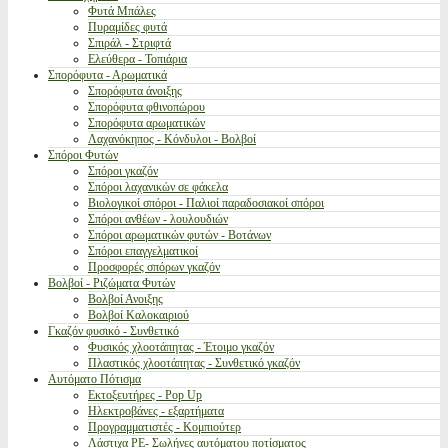
Φυτά Μπάλες
Πυραμίδες φυτά
Σπιράλ - Στριφτά
Ελεύθερα - Τοπιάρια
Σπορόφυτα - Αρωματικά
Σπορόφυτα άνοιξης
Σπορόφυτα φθινοπώρου
Σπορόφυτα αρωματικών
Λαχανόκηπος - Κόνδυλοι - Βολβοί
Σπόροι Φυτών
Σπόροι γκαζόν
Σπόροι λαχανικών σε φάκελα
Βιολογικοί σπόροι - Παλιοί παραδοσιακοί σπόροι
Σπόροι ανθέων - λουλουδιών
Σπόροι αρωματικών φυτών - Βοτάνων
Σπόροι επαγγελματικοί
Προσφορές σπόρων γκαζόν
Βολβοί - Ριζώματα Φυτών
Βολβοί Ανοιξης
Βολβοί Καλοκαιριού
Γκαζόν φυσικό - Συνθετικό
Φυσικός χλοοτάπητας - Έτοιμο γκαζόν
Πλαστικός χλοοτάπητας - Συνθετικό γκαζόν
Αυτόματο Πότισμα
Εκτοξευτήρες - Pop Up
Ηλεκτροβάνες - εξαρτήματα
Προγραμματιστές - Κομπιούτερ
Λάστιχα PE- Σωλήνες αυτόματου ποτίσματος