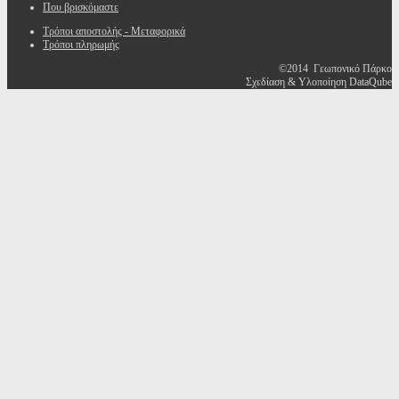
Που βρισκόμαστε
Τρόποι αποστολής - Μεταφορικά
Τρόποι πληρωμής
©2014 Γεωπονικό Πάρκο
Σχεδίαση & Υλοποίηση DataQube