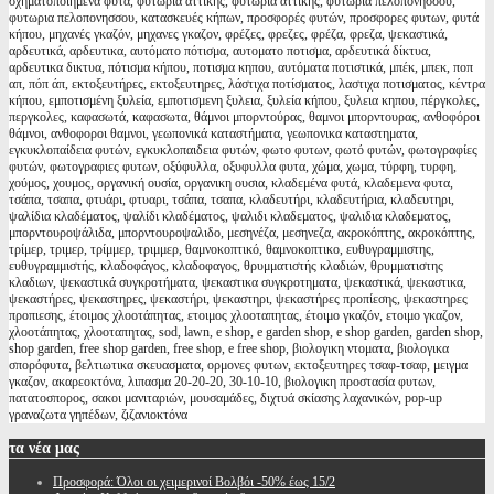
σχηματοποιημενα φυτα, φυτώρια αττικής, φυτωρια αττικης, φυτωρια πελοπονησσου,
φυτωρια πελοπονησσου, κατασκευές κήπων, προσφορές φυτών, προσφορες φυτων, φυτά
κήπου, μηχανές γκαζόν, μηχανες γκαζον, φρέζες, φρεζες, φρέζα, φρεζα, ψεκαστικά,
αρδευτικά, αρδευτικα, αυτόματο πότισμα, αυτοματο ποτισμα, αρδευτικά δίκτυα,
αρδευτικα δικτυα, πότισμα κήπου, ποτισμα κηπου, αυτόματα ποτιστικά, μπέκ, μπεκ, ποπ
απ, πόπ άπ, εκτοξευτήρες, εκτοξευτηρες, λάστιχα ποτίσματος, λαστιχα ποτισματος, κέντρα
κήπου, εμποτισμένη ξυλεία, εμποτισμενη ξυλεια, ξυλεία κήπου, ξυλεια κηπου, πέργκολες,
περγκολες, καφασωτά, καφασωτα, θάμνοι μπορντούρας, θαμνοι μπορντουρας, ανθοφόροι
θάμνοι, ανθοφοροι θαμνοι, γεωπονικά καταστήματα, γεωπονικα καταστηματα,
εγκυκλοπαίδεια φυτών, εγκυκλοπαιδεια φυτών, φωτο φυτων, φωτό φυτών, φωτογραφίες
φυτών, φωτογραφιες φυτων, οξύφυλλα, οξυφυλλα φυτα, χώμα, χωμα, τύρφη, τυρφη,
χούμος, χουμος, οργανική ουσία, οργανικη ουσια, κλαδεμένα φυτά, κλαδεμενα φυτα,
τσάπα, τσαπα, φτυάρι, φτυαρι, τσάπα, τσαπα, κλαδευτήρι, κλαδευτήρια, κλαδευτηρι,
ψαλίδια κλαδέματος, ψαλίδι κλαδέματος, ψαλιδι κλαδεματος, ψαλιδια κλαδεματος,
μπορντουροψάλιδα, μπορντουροψαλιδο, μεσηνέζα, μεσηνεζα, ακροκόπτης, ακροκόπτης,
τρίμερ, τριμερ, τρίμμερ, τριμμερ, θαμνοκοπτικό, θαμνοκοπτικο, ευθυγραμμιστης,
ευθυγραμμιστής, κλαδοφάγος, κλαδοφαγος, θρυμματιστής κλαδιών, θρυμματιστης
κλαδιων, ψεκαστικά συγκροτήματα, ψεκαστικα συγκροτηματα, ψεκαστικά, ψεκαστικα,
ψεκαστήρες, ψεκαστηρες, ψεκαστήρι, ψεκαστηρι, ψεκαστήρες προπίεσης, ψεκαστηρες
προπιεσης, έτοιμος χλοοτάπητας, ετοιμος χλοοταπητας, έτοιμο γκαζόν, ετοιμο γκαζον,
χλοοτάπητας, χλοοταπητας, sod, lawn, e shop, e garden shop, e shop garden, garden shop,
shop garden, free shop garden, free shop, e free shop, βιολογικη ντοματα, βιολογικα
σπορόφυτα, βελτιωτικα σκευασματα, ορμονες φυτων, εκτοξευτηρες τσαφ-τσαφ, μειγμα
γκαζον, ακαρεοκτόνα, λιπασμα 20-20-20, 30-10-10, βιολογικη προστασία φυτων,
πατατοσπορος, σακοι μανιταριών, μουσαμάδες, διχτυά σκίασης λαχανικών, pop-up
γραναζωτα γηπέδων, ζιζανιοκτόνα
τα
νέα μας
Προσφορά: Όλοι οι χειμερινοί Βολβόι -50% έως 15/2