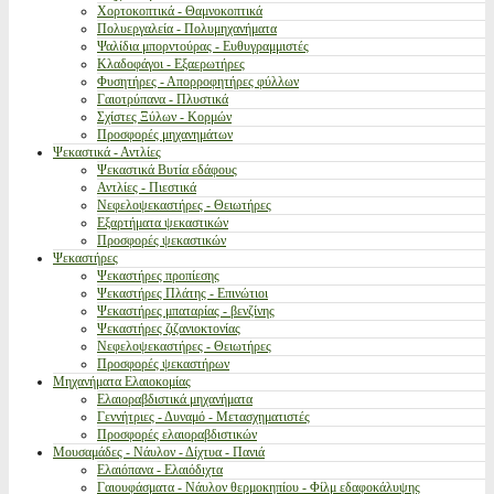
Χορτοκοπτικά - Θαμνοκοπτικά
Πολυεργαλεία - Πολυμηχανήματα
Ψαλίδια μπορντούρας - Ευθυγραμμιστές
Κλαδοφάγοι - Εξαερωτήρες
Φυσητήρες - Απορροφητήρες φύλλων
Γαιοτρύπανα - Πλυστικά
Σχίστες Ξύλων - Κορμών
Προσφορές μηχανημάτων
Ψεκαστικά - Αντλίες
Ψεκαστικά Βυτία εδάφους
Αντλίες - Πιεστικά
Νεφελοψεκαστήρες - Θειωτήρες
Εξαρτήματα ψεκαστικών
Προσφορές ψεκαστικών
Ψεκαστήρες
Ψεκαστήρες προπίεσης
Ψεκαστήρες Πλάτης - Επινώτιοι
Ψεκαστήρες μπαταρίας - βενζίνης
Ψεκαστήρες ζιζανιοκτονίας
Νεφελοψεκαστήρες - Θειωτήρες
Προσφορές ψεκαστήρων
Μηχανήματα Ελαιοκομίας
Ελαιοραβδιστικά μηχανήματα
Γεννήτριες - Δυναμό - Μετασχηματιστές
Προσφορές ελαιοραβδιστικών
Μουσαμάδες - Νάυλον - Δίχτυα - Πανιά
Ελαιόπανα - Ελαιόδιχτα
Γαιουφάσματα - Νάυλον θερμοκηπίου - Φίλμ εδαφοκάλυψης