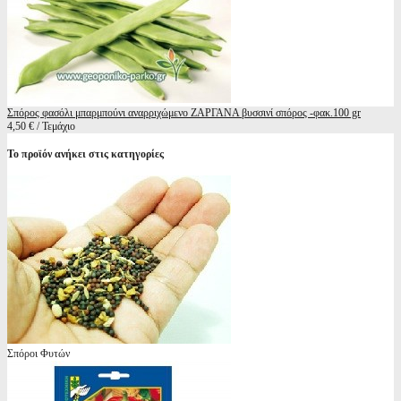
Σπόρος φασόλι μπαρμπούνι αναρριχώμενο ΖΑΡΓΑΝΑ βυσσινί σπόρος -φακ.100 gr
4,50 € / Τεμάχιο
Το προϊόν ανήκει στις κατηγορίες
Σπόροι Φυτών