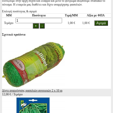
Ποτίζουμε στην αρχή συχνά και ελαφρά και μετά το φύτρωμα αυξάνουμε σταδιακά το
πότισμα. Η εταιρεία μας διαθέτει και δίχτυ αναρρίχησης φασολιών.
Επιλογή ποσότητας & αγορά
ΜΜ
Ποσότητα
Τιμή/ΜΜ
Αξία με ΦΠΑ
Τεμάχιο
1,00 €
1,00 €
Σχετικά προϊόντα
Δίχτυ αναρρίχησης φασολιών-αγγουριών 2 x 10 m
12,00 € / Τεμάχιο