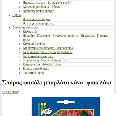
Πάσσαλοι πεύκου - Στηρίγματα φυτών
Αξεσουάρ μεταλλικά - Βάσεις
Αποθήκες κήπου ξύλινες
Βιβλία
Βιβλία για ερασιτέχνες
Βιβλία για επαγγελματίες
Διακοσμητικά Κήπου
Καλαμωτές
Πλακίδια - Πλαστικοί - Μεταλλικοί φράχτες - Πέργκολες - Πράσινοι
τοίχοι
Καλάμια Bamboo
Καμπανάκια αυλόπορτας - Μικροέπιπλα
Κεραμικά τοίχου - Πήλινες παραστάσεις
Τσιμέντινα διακοσμητικά
Διαμόρφωση εδάφους -διαχωριστικά.
Ελαφρόπετρα - Φλοιός Πεύκου
Βρύσες ορειχάλκινες
Φωτιστικά κήπου
Σπόρος φασόλι μπορλότο νάνο -φακελάκι