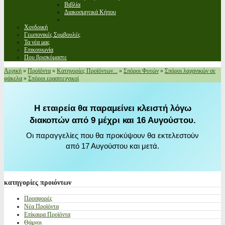
Βιβλία
Διακοσμητικά Κήπου
Χονδρική
Γεωπονικές Συμβουλές
Τα νέα μας
Επικοινωνία
Που βρισκόμαστε
Αρχική
»
Προϊόντα
»
Κατηγορίες Προϊόντων...
»
Σπόροι Φυτών
»
Σπόροι λαχανικών σε
φάκελα
»
Σπόροι ερασιτεχνικοί
Η εταιρεία θα παραμείνει κλειστή λόγω
διακοπών από 9 μέχρι και 16 Αυγούστου.
Οι παραγγελίες που θα προκύψουν θα εκτελεστούν
από 17 Αυγούστου και μετά.
κατηγορίες
προιόντων
Προσφορές
Νέα Προϊόντα
Επίκαιρα Προϊόντα
Θάμνοι