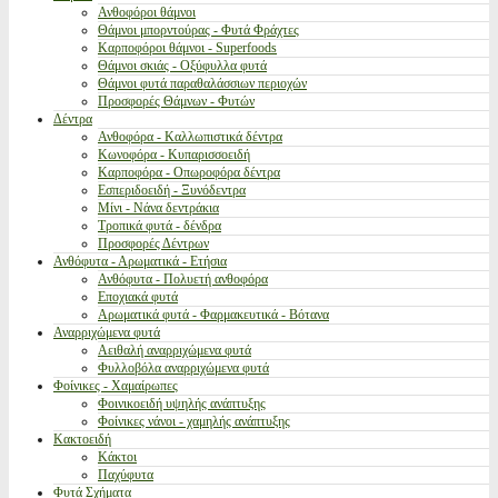
Ανθοφόροι θάμνοι
Θάμνοι μπορντούρας - Φυτά Φράχτες
Καρποφόροι θάμνοι - Superfoods
Θάμνοι σκιάς - Οξύφυλλα φυτά
Θάμνοι φυτά παραθαλάσσιων περιοχών
Προσφορές Θάμνων - Φυτών
Δέντρα
Ανθοφόρα - Καλλωπιστικά δέντρα
Κωνοφόρα - Κυπαρισσοειδή
Καρποφόρα - Οπωροφόρα δέντρα
Εσπεριδοειδή - Ξυνόδεντρα
Μίνι - Νάνα δεντράκια
Τροπικά φυτά - δένδρα
Προσφορές Δέντρων
Ανθόφυτα - Αρωματικά - Ετήσια
Ανθόφυτα - Πολυετή ανθοφόρα
Εποχιακά φυτά
Αρωματικά φυτά - Φαρμακευτικά - Βότανα
Αναρριχώμενα φυτά
Αειθαλή αναρριχώμενα φυτά
Φυλλοβόλα αναρριχώμενα φυτά
Φοίνικες - Χαμαίρωπες
Φοινικοειδή υψηλής ανάπτυξης
Φοίνικες νάνοι - χαμηλής ανάπτυξης
Κακτοειδή
Κάκτοι
Παχύφυτα
Φυτά Σχήματα