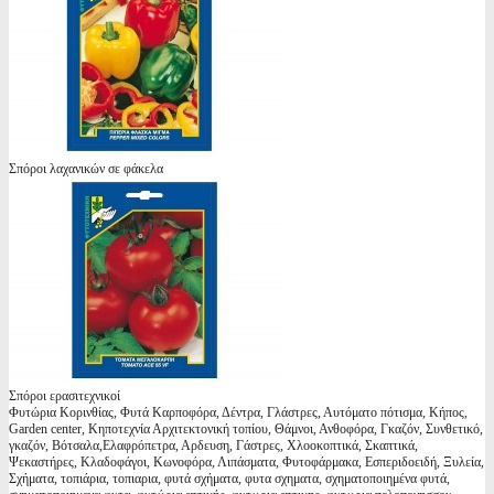
Σπόροι λαχανικών σε φάκελα
Σπόροι ερασιτεχνικοί
Φυτώρια Κορινθίας, Φυτά Καρποφόρα, Δέντρα, Γλάστρες, Αυτόματο πότισμα, Κήπος,
Garden center, Κηποτεχνία Αρχιτεκτονική τοπίου, Θάμνοι, Ανθοφόρα, Γκαζόν, Συνθετικό,
γκαζόν, Βότσαλα,Ελαφρόπετρα, Αρδευση, Γάστρες, Χλοοκοπτικά, Σκαπτικά,
Ψεκαστήρες, Κλαδοφάγοι, Κωνοφόρα, Λιπάσματα, Φυτοφάρμακα, Εσπεριδοειδή, Ξυλεία,
Σχήματα, τοπιάρια, τοπιαρια, φυτά σχήματα, φυτα σχηματα, σχηματοποιημένα φυτά,