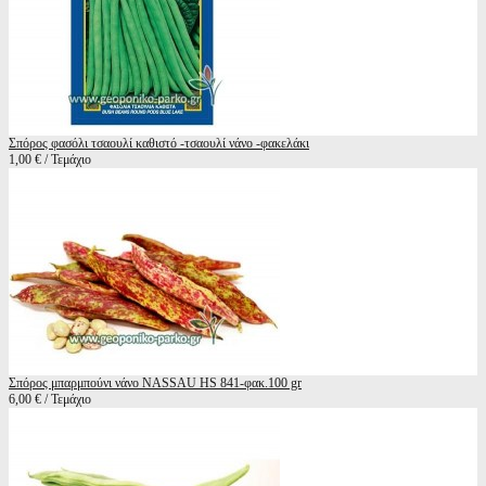
Σπόρος φασόλι τσαουλί καθιστό -τσαουλί νάνο -φακελάκι
1,00 € / Τεμάχιο
Σπόρος μπαρμπούνι νάνο NASSAU HS 841-φακ.100 gr
6,00 € / Τεμάχιο