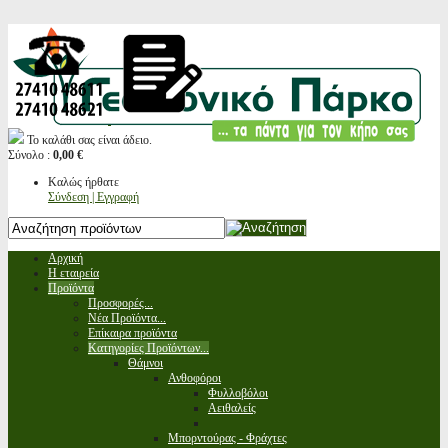
Το καλάθι σας είναι άδειο.
Σύνολο :
0,00 €
Καλώς ήρθατε
Σύνδεση | Εγγραφή
Αρχική
Η εταιρεία
Προϊόντα
Προσφορές...
Νέα Προϊόντα...
Επίκαιρα προϊόντα
Κατηγορίες Προϊόντων...
Θάμνοι
Ανθοφόροι
Φυλλοβόλοι
Αειθαλείς
Μπορντούρας - Φράχτες