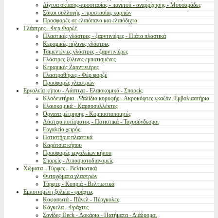
Δίχτυα σκίασης-προστασίας - παγετού - αναρρίχησης - Μουσαμάδες
Σάκοι συλλογής - προστασίας καρπών
Προσφορές σε ελαιόπανα και ελαιόδιχτα
Γλάστρες - Φερ Φορζέ
Πλαστικές γλάστρες - ζαρντινιέρες - Πιάτα πλαστικά
Κεραμικές πήλινες γλάστρες
Τσιμεντένιες γλάστρες - ζαρντινιέρες
Γλάστρες ξύλινες εμποτισμένες
Κεραμικές Ζαρντινιέρες
Γλαστροθήκες - Φέρ φορζέ
Προσφορές γλαστρών
Εργαλεία κήπου - Λάστιχα - Ελαιοκομικά - Σπορείς
Κλαδευτήρια - Ψαλίδια κορυφής - Ακροκόφτες γκαζόν- Εμβολιαστήρια
Ελαιοκομικά - Καρποσυλλέκτες
Όργανα μέτρησης - Κομποστοποιητές
Λάστιχα ποτίσματος - Ποτιστικά - Ταχυσύνδεσμοι
Εργαλεία χειρός
Ποτιστήρια πλαστικά
Καρότσια κήπου
Προσφορές εργαλείων κήπου
Σπορείς - Λιπασματοδιανομείς
Χώματα - Τύρφες - Βελτιωτικά
Φυτοχώματα γλαστρών
Τύρφες - Κοπριά - Βελτιωτικά
Εμποτισμένη ξυλεία - φράχτες
Καφασωτά - Πάνελ - Πέργκολες
Κάγκελα - Φράχτες
Σανίδες Deck - Δοκάρια - Πατήματα - Διάδρομοι