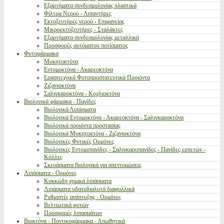
Εξαρτήματα συνδεσμολογίας πλαστικά
Φίλτρα Νερού - Λιπαντήρες
Εκτοξευτήρες νερού - Επιφανείας
Μικροεκτοξευτήρες - Σταλάκτες
Εξαρτήματα συνδεσμολογίας μεταλλικά
Προσφορές αυτόματου ποτίσματος
Φυτοφάρμακα
Μυκητοκτόνα
Εντομοκτόνα - Ακαρεοκτόνα
Ερασιτεχνικά Φυτοπροστατευτικά Προιόντα
Ζιζανιοκτόνα
Σαλιγκαροκτόνα - Κοχλιοκτόνα
Βιολογικά φάρμακα - Παγίδες
Βιολογικά Λιπάσματα
Βιολογικά Εντομοκτόνα - Ακαρεοκτόνα - Σαλιγκαροκτόνα
Βιολογικά προιόντα προστασίας
Βιολογικά Μυκητοκτόνα - Ζιζανιοκτόνα
Βιολογικές Φυτικές Ορμόνες
Βιολογικές Εντομοπαγίδες - Σαλιγκαροπαγίδες - Παγίδες ερπετών -
Κόλλες
Σκευάσματα βιολογικά για απεντομώσεις
Λιπάσματα - Ορμόνες
Κοκκώδη χημικά λιπάσματα
Λιπάσματα υδατοδιαλυτά διαφυλλικά
Ρυθμιστές ανάπτυξης - Ορμόνες
Βελτιωτικά φυτών
Προσφορές λιπασμάτων
Βιοκτόνα - Ποντικοφάρμακα - Απωθητικά