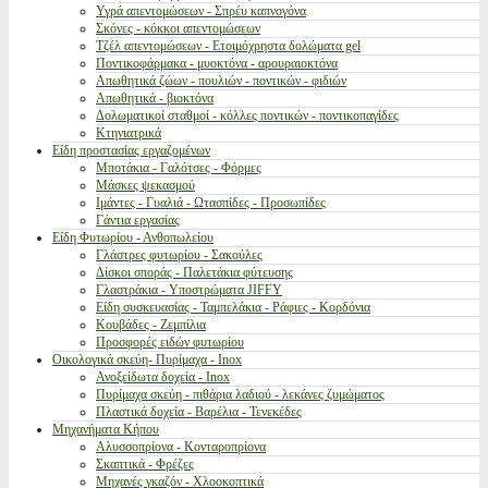
Υγρά απεντομώσεων - Σπρέυ καπνογόνα
Σκόνες - κόκκοι απεντομώσεων
Τζέλ απεντομώσεων - Ετοιμόχρηστα δολώματα gel
Ποντικοφάρμακα - μυοκτόνα - αρουραιοκτόνα
Απωθητικά ζώων - πουλιών - ποντικών - φιδιών
Απωθητικά - βιοκτόνα
Δολωματικοί σταθμοί - κόλλες ποντικών - ποντικοπαγίδες
Κτηνιατρικά
Είδη προστασίας εργαζομένων
Μποτάκια - Γαλότσες - Φόρμες
Μάσκες ψεκασμού
Ιμάντες - Γυαλιά - Ωτασπίδες - Προσωπίδες
Γάντια εργασίας
Είδη Φυτωρίου - Ανθοπωλείου
Γλάστρες φυτωρίου - Σακούλες
Δίσκοι σποράς - Παλετάκια φύτευσης
Γλαστράκια - Υποστρώματα JIFFY
Είδη συσκευασίας - Ταμπελάκια - Ράφιες - Κορδόνια
Κουβάδες - Ζεμπίλια
Προσφορές ειδών φυτωρίου
Οικολογικά σκεύη- Πυρίμαχα - Inox
Ανοξείδωτα δοχεία - Inox
Πυρίμαχα σκεύη - πιθάρια λαδιού - λεκάνες ζυμώματος
Πλαστικά δοχεία - Βαρέλια - Τενεκέδες
Μηχανήματα Κήπου
Αλυσσοπρίονα - Κονταροπρίονα
Σκαπτικά - Φρέζες
Μηχανές γκαζόν - Χλοοκοπτικά