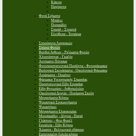
Κάκτοι
Παχύφυτα
Φυτά Σχήματα
Μπάλες
Πυραμίδες
Σπιράλ - Στριφτά
Ελεύθερα - Τοπιάρια
Σπορόφυτα Λαχανικών
Σπόροι Φυτών
Βολβοί Ανθεων - Ριζώματα Φυτών
Χλοοτάπητας - Γκαζόν
Αυτόματο Πότισμα
Φυτοπροστατευτικά Προϊόντα - Φυτοφάρμακα
Βιολογικά Σκευάσματα - Οικολογικά Φάρμακα
Λιπάσματα - Ορμόνες
Φάρμακα Υγειονομικής Σημασίας
Προστατευτικά Είδη Εργασίας
Είδη Φυτωρίου - Ανθοπωλείου
Οικολογικά Δοχεία - Πυρίμαχα Σκεύη
Μηχανήματα Κήπου
Ψεκαστικά Συγκροτήματα
Ψεκαστήρες
Μηχανήματα Ελαιοκομίας
Μουσαμάδες - Δίχτυα - Πανιά
Γλάστρες - Φερ Φορζέ
Εργαλεία - Είδη Κήπου
Χώματα - Βελτιωτικά εδάφους
Εμποτισμένη ξυλεία κήπου