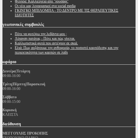
Φειγιόα: Καλλιέργεια απο ''χρυσάφι''
Oι νέοι μας λογαριασμοί στα social media
ΓΚΙΝΓΚΟ ΜΠΙΛΟΜΠΑ - ΤΟ ΔΕΝΤΡΟ ΜΕ ΤΙΣ ΘΕΡΑΠΕΥΤΙΚΕΣ
ΙΔΙΟΤΗΤΕΣ
γεωπονικές
συμβουλές
Πότε να φυτέψω την λεβάντα μου ;
Λίπανση πατάτας - Πότε και πώς γίνεται.
Καλλωπιστικά φυτά που αντέχουν σε σκιά.
Ελιά: Πως αυξάνουμε την ανθοφορία, το ποσοστό καρπόδεσης και την
περιεκτικότητα των καρπών σε λάδι
ωράριο
Δευτέρα|Τετάρτη
09:00-16:00
Τρίτη|Πέμπτη|Παρασκευή
09:00-16:00
Σάββατο
09:00-15:00
Κυριακή
ΚΛΕΙΣΤΑ
διεύθυνση
ΜΕΓΓΟΥΛΗΣ ΠΡΟΚΟΠΗΣ