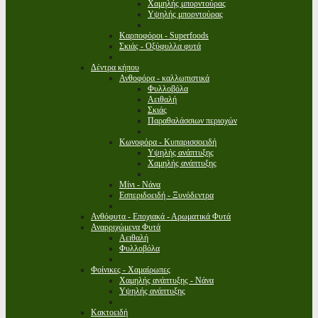
Χαμηλής μπορντούρας
Υψηλής μπορντούρας
Καρποφόροι - Superfoods
Σκιάς - Οξύφυλλα φυτά
Δέντρα κήπου
Ανθοφόρα - καλλωπιστικά
Φυλλοβόλα
Αειθαλή
Σκιάς
Παραθαλάσσιων περιοχών
Κωνοφόρα - Κυπαρισσοειδή
Υψηλής ανάπτυξης
Χαμηλής ανάπτυξης
Μίνι - Νάνα
Εσπεριδοειδή - Ξυνόδεντρα
Ανθόφυτα - Εποχιακά - Αρωματικά Φυτά
Αναρριχώμενα Φυτά
Αειθαλή
Φυλλοβόλα
Φοίνικες - Χαμαίρωπες
Χαμηλής ανάπτυξης - Νάνα
Υψηλής ανάπτυξης
Κακτοειδή