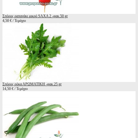
Σπόρος ραπανάκι μικρό SAXA 2 -φακ.50 gr
4,50 € / Τεμάχιο
Σπόρος ρόκα ΑΡΩΜΑΤΙΚΗ -φακ.25 gr
14,50 € / Τεμάχιο