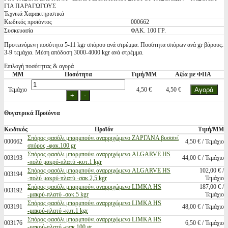
ΓΙΑ ΠΑΡΑΓΩΓΟΥΣ
Τεχνικά Χαρακτηριστικά
Κωδικός προϊόντος
000662
Συσκευασία
ΦΑΚ. 100 ΓΡ.
Προτεινόμενη ποσότητα 5-11 kgr σπόρου ανά στρέμμα. Ποσότητα σπόρων ανά gr βάρους:
3-9 τεμάχια. Μέση απόδοση 3000-4000 kgr ανά στρέμμα.
Επιλογή ποσότητας & αγορά
ΜΜ
Ποσότητα
Τιμή/ΜΜ
Αξία με ΦΠΑ
Τεμάχιο
4,50 €
4,50 €
Θυγατρικά Προϊόντα
Κωδικός
Προϊόν
Τιμή/ΜΜ
Σπόρος φασόλι μπαρμπούνι αναρριχώμενο ΖΑΡΓΑΝΑ βυσσινί
000662
4,50 € / Τεμάχιο
σπόρος -φακ.100 gr
Σπόρος φασόλι μπαρμπούνι αναρριχώμενο ALGARVE HS
003193
44,00 € / Τεμάχιο
-πολύ μακρύ-πλατύ -κυτ.1 kgr
Σπόρος φασόλι μπαρμπούνι αναρριχώμενο ALGARVE HS
102,00 € /
003194
-πολύ μακρύ-πλατύ -σακ.2,5 kgr
Τεμάχιο
Σπόρος φασόλι μπαρμπούνι αναρριχώμενο LIMKA HS
187,00 € /
003192
-μακρύ-πλατύ -σακ.5 kgr
Τεμάχιο
Σπόρος φασόλι μπαρμπούνι αναρριχώμενο LIMKA HS
003191
48,00 € / Τεμάχιο
-μακρύ-πλατύ -κυτ.1 kgr
Σπόρος φασόλι μπαρμπούνι αναρριχώμενο LIMKA HS
003176
6,50 € / Τεμάχιο
-μακρύ-πλατύ -φακ.100 gr