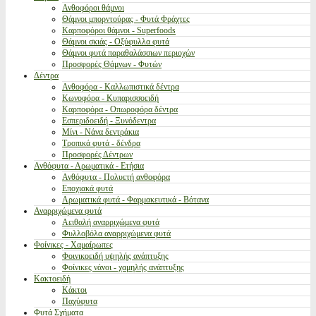
Ανθοφόροι θάμνοι
Θάμνοι μπορντούρας - Φυτά Φράχτες
Καρποφόροι θάμνοι - Superfoods
Θάμνοι σκιάς - Οξύφυλλα φυτά
Θάμνοι φυτά παραθαλάσσιων περιοχών
Προσφορές Θάμνων - Φυτών
Δέντρα
Ανθοφόρα - Καλλωπιστικά δέντρα
Κωνοφόρα - Κυπαρισσοειδή
Καρποφόρα - Οπωροφόρα δέντρα
Εσπεριδοειδή - Ξυνόδεντρα
Μίνι - Νάνα δεντράκια
Τροπικά φυτά - δένδρα
Προσφορές Δέντρων
Ανθόφυτα - Αρωματικά - Ετήσια
Ανθόφυτα - Πολυετή ανθοφόρα
Εποχιακά φυτά
Αρωματικά φυτά - Φαρμακευτικά - Βότανα
Αναρριχώμενα φυτά
Αειθαλή αναρριχώμενα φυτά
Φυλλοβόλα αναρριχώμενα φυτά
Φοίνικες - Χαμαίρωπες
Φοινικοειδή υψηλής ανάπτυξης
Φοίνικες νάνοι - χαμηλής ανάπτυξης
Κακτοειδή
Κάκτοι
Παχύφυτα
Φυτά Σχήματα