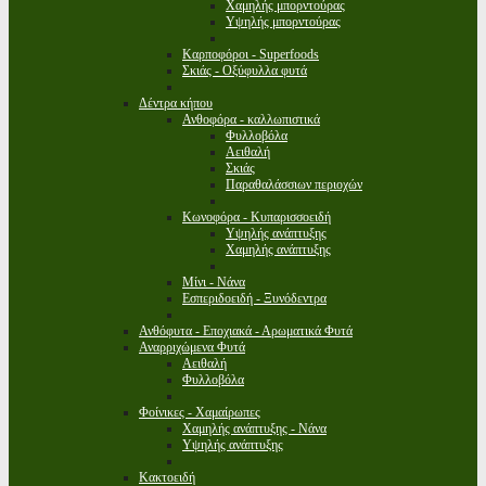
Χαμηλής μπορντούρας
Υψηλής μπορντούρας
Καρποφόροι - Superfoods
Σκιάς - Οξύφυλλα φυτά
Δέντρα κήπου
Ανθοφόρα - καλλωπιστικά
Φυλλοβόλα
Αειθαλή
Σκιάς
Παραθαλάσσιων περιοχών
Κωνοφόρα - Κυπαρισσοειδή
Υψηλής ανάπτυξης
Χαμηλής ανάπτυξης
Μίνι - Νάνα
Εσπεριδοειδή - Ξυνόδεντρα
Ανθόφυτα - Εποχιακά - Αρωματικά Φυτά
Αναρριχώμενα Φυτά
Αειθαλή
Φυλλοβόλα
Φοίνικες - Χαμαίρωπες
Χαμηλής ανάπτυξης - Νάνα
Υψηλής ανάπτυξης
Κακτοειδή