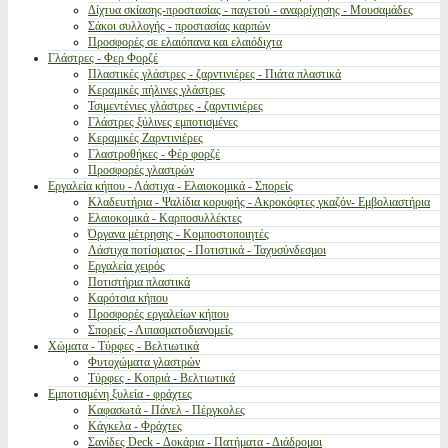
Δίχτυα σκίασης-προστασίας - παγετού - αναρρίχησης - Μουσαμάδες
Σάκοι συλλογής - προστασίας καρπών
Προσφορές σε ελαιόπανα και ελαιόδιχτα
Γλάστρες - Φερ Φορζέ
Πλαστικές γλάστρες - ζαρντινιέρες - Πιάτα πλαστικά
Κεραμικές πήλινες γλάστρες
Τσιμεντένιες γλάστρες - ζαρντινιέρες
Γλάστρες ξύλινες εμποτισμένες
Κεραμικές Ζαρντινιέρες
Γλαστροθήκες - Φέρ φορζέ
Προσφορές γλαστρών
Εργαλεία κήπου - Λάστιχα - Ελαιοκομικά - Σπορείς
Κλαδευτήρια - Ψαλίδια κορυφής - Ακροκόφτες γκαζόν- Εμβολιαστήρια
Ελαιοκομικά - Καρποσυλλέκτες
Όργανα μέτρησης - Κομποστοποιητές
Λάστιχα ποτίσματος - Ποτιστικά - Ταχυσύνδεσμοι
Εργαλεία χειρός
Ποτιστήρια πλαστικά
Καρότσια κήπου
Προσφορές εργαλείων κήπου
Σπορείς - Λιπασματοδιανομείς
Χώματα - Τύρφες - Βελτιωτικά
Φυτοχώματα γλαστρών
Τύρφες - Κοπριά - Βελτιωτικά
Εμποτισμένη ξυλεία - φράχτες
Καφασωτά - Πάνελ - Πέργκολες
Κάγκελα - Φράχτες
Σανίδες Deck - Δοκάρια - Πατήματα - Διάδρομοι