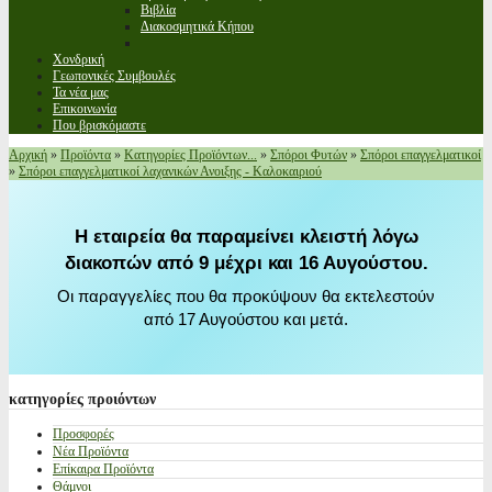
Βιβλία
Διακοσμητικά Κήπου
Χονδρική
Γεωπονικές Συμβουλές
Τα νέα μας
Επικοινωνία
Που βρισκόμαστε
Αρχική
»
Προϊόντα
»
Κατηγορίες Προϊόντων...
»
Σπόροι Φυτών
»
Σπόροι επαγγελματικοί
»
Σπόροι επαγγελματικοί λαχανικών Ανοιξης - Καλοκαιριού
Η εταιρεία θα παραμείνει κλειστή λόγω
διακοπών από 9 μέχρι και 16 Αυγούστου.
Οι παραγγελίες που θα προκύψουν θα εκτελεστούν
από 17 Αυγούστου και μετά.
κατηγορίες
προιόντων
Προσφορές
Νέα Προϊόντα
Επίκαιρα Προϊόντα
Θάμνοι