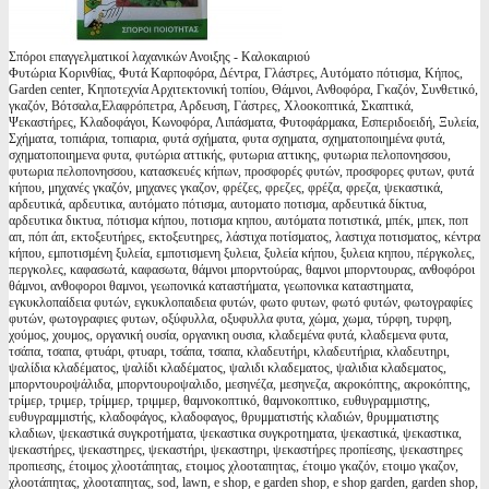
Σπόροι επαγγελματικοί λαχανικών Ανοιξης - Καλοκαιριού
Φυτώρια Κορινθίας, Φυτά Καρποφόρα, Δέντρα, Γλάστρες, Αυτόματο πότισμα, Κήπος,
Garden center, Κηποτεχνία Αρχιτεκτονική τοπίου, Θάμνοι, Ανθοφόρα, Γκαζόν, Συνθετικό,
γκαζόν, Βότσαλα,Ελαφρόπετρα, Αρδευση, Γάστρες, Χλοοκοπτικά, Σκαπτικά,
Ψεκαστήρες, Κλαδοφάγοι, Κωνοφόρα, Λιπάσματα, Φυτοφάρμακα, Εσπεριδοειδή, Ξυλεία,
Σχήματα, τοπιάρια, τοπιαρια, φυτά σχήματα, φυτα σχηματα, σχηματοποιημένα φυτά,
σχηματοποιημενα φυτα, φυτώρια αττικής, φυτωρια αττικης, φυτωρια πελοπονησσου,
φυτωρια πελοπονησσου, κατασκευές κήπων, προσφορές φυτών, προσφορες φυτων, φυτά
κήπου, μηχανές γκαζόν, μηχανες γκαζον, φρέζες, φρεζες, φρέζα, φρεζα, ψεκαστικά,
αρδευτικά, αρδευτικα, αυτόματο πότισμα, αυτοματο ποτισμα, αρδευτικά δίκτυα,
αρδευτικα δικτυα, πότισμα κήπου, ποτισμα κηπου, αυτόματα ποτιστικά, μπέκ, μπεκ, ποπ
απ, πόπ άπ, εκτοξευτήρες, εκτοξευτηρες, λάστιχα ποτίσματος, λαστιχα ποτισματος, κέντρα
κήπου, εμποτισμένη ξυλεία, εμποτισμενη ξυλεια, ξυλεία κήπου, ξυλεια κηπου, πέργκολες,
περγκολες, καφασωτά, καφασωτα, θάμνοι μπορντούρας, θαμνοι μπορντουρας, ανθοφόροι
θάμνοι, ανθοφοροι θαμνοι, γεωπονικά καταστήματα, γεωπονικα καταστηματα,
εγκυκλοπαίδεια φυτών, εγκυκλοπαιδεια φυτών, φωτο φυτων, φωτό φυτών, φωτογραφίες
φυτών, φωτογραφιες φυτων, οξύφυλλα, οξυφυλλα φυτα, χώμα, χωμα, τύρφη, τυρφη,
χούμος, χουμος, οργανική ουσία, οργανικη ουσια, κλαδεμένα φυτά, κλαδεμενα φυτα,
τσάπα, τσαπα, φτυάρι, φτυαρι, τσάπα, τσαπα, κλαδευτήρι, κλαδευτήρια, κλαδευτηρι,
ψαλίδια κλαδέματος, ψαλίδι κλαδέματος, ψαλιδι κλαδεματος, ψαλιδια κλαδεματος,
μπορντουροψάλιδα, μπορντουροψαλιδο, μεσηνέζα, μεσηνεζα, ακροκόπτης, ακροκόπτης,
τρίμερ, τριμερ, τρίμμερ, τριμμερ, θαμνοκοπτικό, θαμνοκοπτικο, ευθυγραμμιστης,
ευθυγραμμιστής, κλαδοφάγος, κλαδοφαγος, θρυμματιστής κλαδιών, θρυμματιστης
κλαδιων, ψεκαστικά συγκροτήματα, ψεκαστικα συγκροτηματα, ψεκαστικά, ψεκαστικα,
ψεκαστήρες, ψεκαστηρες, ψεκαστήρι, ψεκαστηρι, ψεκαστήρες προπίεσης, ψεκαστηρες
προπιεσης, έτοιμος χλοοτάπητας, ετοιμος χλοοταπητας, έτοιμο γκαζόν, ετοιμο γκαζον,
χλοοτάπητας, χλοοταπητας, sod, lawn, e shop, e garden shop, e shop garden, garden shop,