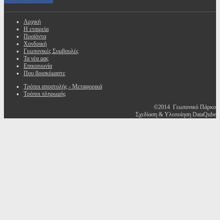
Αρχική
Η εταιρεία
Προϊόντα
Χονδρική
Γεωπονικές Συμβουλές
Τα νέα μας
Επικοινωνία
Που βρισκόμαστε
Τρόποι αποστολής - Μεταφορικά
Τρόποι πληρωμής
©2014 Γεωπονικό Πάρκο
Σχεδίαση & Υλοποίηση DataQube