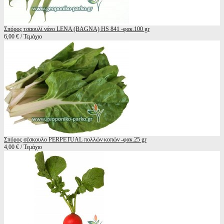
Σπόρος τσαουλί νάνο LENA (BAGNA) HS 841 -φακ.100 gr
6,00 € / Τεμάχιο
Σπόρος σέσκουλο PERPETUAL πολλών κοπών -φακ.25 gr
4,00 € / Τεμάχιο