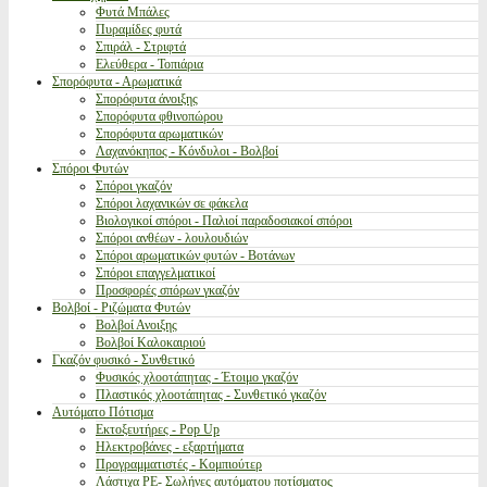
Φυτά Μπάλες
Πυραμίδες φυτά
Σπιράλ - Στριφτά
Ελεύθερα - Τοπιάρια
Σπορόφυτα - Αρωματικά
Σπορόφυτα άνοιξης
Σπορόφυτα φθινοπώρου
Σπορόφυτα αρωματικών
Λαχανόκηπος - Κόνδυλοι - Βολβοί
Σπόροι Φυτών
Σπόροι γκαζόν
Σπόροι λαχανικών σε φάκελα
Βιολογικοί σπόροι - Παλιοί παραδοσιακοί σπόροι
Σπόροι ανθέων - λουλουδιών
Σπόροι αρωματικών φυτών - Βοτάνων
Σπόροι επαγγελματικοί
Προσφορές σπόρων γκαζόν
Βολβοί - Ριζώματα Φυτών
Βολβοί Ανοιξης
Βολβοί Καλοκαιριού
Γκαζόν φυσικό - Συνθετικό
Φυσικός χλοοτάπητας - Έτοιμο γκαζόν
Πλαστικός χλοοτάπητας - Συνθετικό γκαζόν
Αυτόματο Πότισμα
Εκτοξευτήρες - Pop Up
Ηλεκτροβάνες - εξαρτήματα
Προγραμματιστές - Κομπιούτερ
Λάστιχα PE- Σωλήνες αυτόματου ποτίσματος