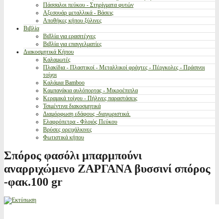
Πάσσαλοι πεύκου - Στηρίγματα φυτών
Αξεσουάρ μεταλλικά - Βάσεις
Αποθήκες κήπου ξύλινες
Βιβλία
Βιβλία για ερασιτέχνες
Βιβλία για επαγγελματίες
Διακοσμητικά Κήπου
Καλαμωτές
Πλακίδια - Πλαστικοί - Μεταλλικοί φράχτες - Πέργκολες - Πράσινοι
τοίχοι
Καλάμια Bamboo
Καμπανάκια αυλόπορτας - Μικροέπιπλα
Κεραμικά τοίχου - Πήλινες παραστάσεις
Τσιμέντινα διακοσμητικά
Διαμόρφωση εδάφους -διαχωριστικά.
Ελαφρόπετρα - Φλοιός Πεύκου
Βρύσες ορειχάλκινες
Φωτιστικά κήπου
Σπόρος φασόλι μπαρμπούνι
αναρριχώμενο ΖΑΡΓΑΝΑ βυσσινί σπόρος
-φακ.100 gr