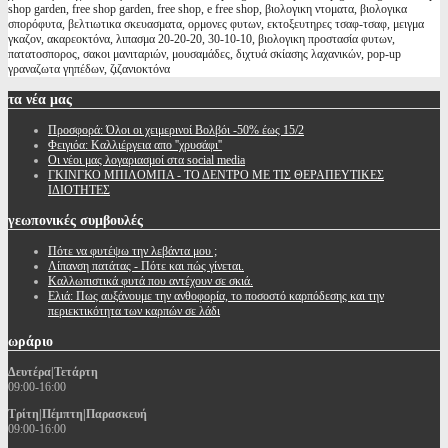
shop garden, free shop garden, free shop, e free shop, βιολογικη ντοματα, βιολογικα
σπορόφυτα, βελτιωτικα σκευασματα, ορμονες φυτων, εκτοξευτηρες τσαφ-τσαφ, μειγμα
γκαζον, ακαρεοκτόνα, λιπασμα 20-20-20, 30-10-10, βιολογικη προστασία φυτων,
πατατοσπορος, σακοι μανιταριών, μουσαμάδες, διχτυά σκίασης λαχανικών, pop-up
γραναζωτα γηπέδων, ζιζανιοκτόνα
τα
νέα μας
Προσφορά: Όλοι οι χειμερινοί Βολβόι -50% έως 15/2
Φειγιόα: Καλλιέργεια απο ''χρυσάφι''
Oι νέοι μας λογαριασμοί στα social media
ΓΚΙΝΓΚΟ ΜΠΙΛΟΜΠΑ - ΤΟ ΔΕΝΤΡΟ ΜΕ ΤΙΣ ΘΕΡΑΠΕΥΤΙΚΕΣ
ΙΔΙΟΤΗΤΕΣ
γεωπονικές
συμβουλές
Πότε να φυτέψω την λεβάντα μου ;
Λίπανση πατάτας - Πότε και πώς γίνεται.
Καλλωπιστικά φυτά που αντέχουν σε σκιά.
Ελιά: Πως αυξάνουμε την ανθοφορία, το ποσοστό καρπόδεσης και την
περιεκτικότητα των καρπών σε λάδι
ωράριο
Δευτέρα|Τετάρτη
09:00-16:00
Τρίτη|Πέμπτη|Παρασκευή
09:00-16:00