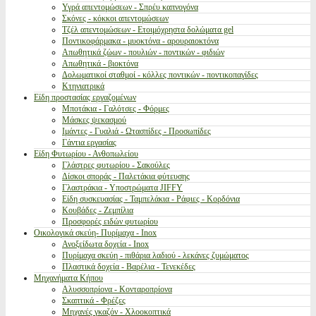
Υγρά απεντομώσεων - Σπρέυ καπνογόνα
Σκόνες - κόκκοι απεντομώσεων
Τζέλ απεντομώσεων - Ετοιμόχρηστα δολώματα gel
Ποντικοφάρμακα - μυοκτόνα - αρουραιοκτόνα
Απωθητικά ζώων - πουλιών - ποντικών - φιδιών
Απωθητικά - βιοκτόνα
Δολωματικοί σταθμοί - κόλλες ποντικών - ποντικοπαγίδες
Κτηνιατρικά
Είδη προστασίας εργαζομένων
Μποτάκια - Γαλότσες - Φόρμες
Μάσκες ψεκασμού
Ιμάντες - Γυαλιά - Ωτασπίδες - Προσωπίδες
Γάντια εργασίας
Είδη Φυτωρίου - Ανθοπωλείου
Γλάστρες φυτωρίου - Σακούλες
Δίσκοι σποράς - Παλετάκια φύτευσης
Γλαστράκια - Υποστρώματα JIFFY
Είδη συσκευασίας - Ταμπελάκια - Ράφιες - Κορδόνια
Κουβάδες - Ζεμπίλια
Προσφορές ειδών φυτωρίου
Οικολογικά σκεύη- Πυρίμαχα - Inox
Ανοξείδωτα δοχεία - Inox
Πυρίμαχα σκεύη - πιθάρια λαδιού - λεκάνες ζυμώματος
Πλαστικά δοχεία - Βαρέλια - Τενεκέδες
Μηχανήματα Κήπου
Αλυσσοπρίονα - Κονταροπρίονα
Σκαπτικά - Φρέζες
Μηχανές γκαζόν - Χλοοκοπτικά