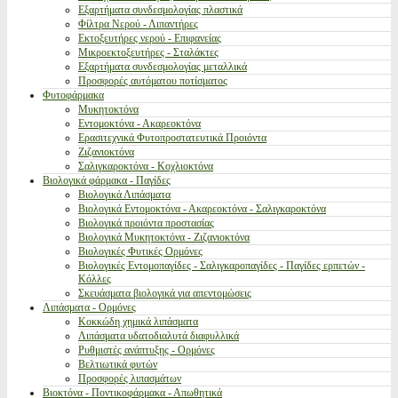
Εξαρτήματα συνδεσμολογίας πλαστικά
Φίλτρα Νερού - Λιπαντήρες
Εκτοξευτήρες νερού - Επιφανείας
Μικροεκτοξευτήρες - Σταλάκτες
Εξαρτήματα συνδεσμολογίας μεταλλικά
Προσφορές αυτόματου ποτίσματος
Φυτοφάρμακα
Μυκητοκτόνα
Εντομοκτόνα - Ακαρεοκτόνα
Ερασιτεχνικά Φυτοπροστατευτικά Προιόντα
Ζιζανιοκτόνα
Σαλιγκαροκτόνα - Κοχλιοκτόνα
Βιολογικά φάρμακα - Παγίδες
Βιολογικά Λιπάσματα
Βιολογικά Εντομοκτόνα - Ακαρεοκτόνα - Σαλιγκαροκτόνα
Βιολογικά προιόντα προστασίας
Βιολογικά Μυκητοκτόνα - Ζιζανιοκτόνα
Βιολογικές Φυτικές Ορμόνες
Βιολογικές Εντομοπαγίδες - Σαλιγκαροπαγίδες - Παγίδες ερπετών -
Κόλλες
Σκευάσματα βιολογικά για απεντομώσεις
Λιπάσματα - Ορμόνες
Κοκκώδη χημικά λιπάσματα
Λιπάσματα υδατοδιαλυτά διαφυλλικά
Ρυθμιστές ανάπτυξης - Ορμόνες
Βελτιωτικά φυτών
Προσφορές λιπασμάτων
Βιοκτόνα - Ποντικοφάρμακα - Απωθητικά