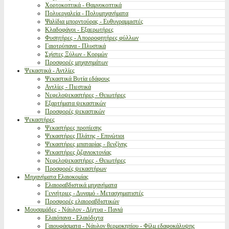
Χορτοκοπτικά - Θαμνοκοπτικά
Πολυεργαλεία - Πολυμηχανήματα
Ψαλίδια μπορντούρας - Ευθυγραμμιστές
Κλαδοφάγοι - Εξαερωτήρες
Φυσητήρες - Απορροφητήρες φύλλων
Γαιοτρύπανα - Πλυστικά
Σχίστες Ξύλων - Κορμών
Προσφορές μηχανημάτων
Ψεκαστικά - Αντλίες
Ψεκαστικά Βυτία εδάφους
Αντλίες - Πιεστικά
Νεφελοψεκαστήρες - Θειωτήρες
Εξαρτήματα ψεκαστικών
Προσφορές ψεκαστικών
Ψεκαστήρες
Ψεκαστήρες προπίεσης
Ψεκαστήρες Πλάτης - Επινώτιοι
Ψεκαστήρες μπαταρίας - βενζίνης
Ψεκαστήρες ζιζανιοκτονίας
Νεφελοψεκαστήρες - Θειωτήρες
Προσφορές ψεκαστήρων
Μηχανήματα Ελαιοκομίας
Ελαιοραβδιστικά μηχανήματα
Γεννήτριες - Δυναμό - Μετασχηματιστές
Προσφορές ελαιοραβδιστικών
Μουσαμάδες - Νάυλον - Δίχτυα - Πανιά
Ελαιόπανα - Ελαιόδιχτα
Γαιουφάσματα - Νάυλον θερμοκηπίου - Φίλμ εδαφοκάλυψης