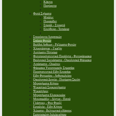
Κάκτοι
Παχύφυτα
Φυτά Σχήματα
Μπάλες
Πυραμίδες
Σπιράλ - Στριφτά
Ελεύθερα - Τοπιάρια
Σπορόφυτα Λαχανικών
Σπόροι Φυτών
Βολβοί Ανθεων - Ριζώματα Φυτών
Χλοοτάπητας - Γκαζόν
Αυτόματο Πότισμα
Φυτοπροστατευτικά Προϊόντα - Φυτοφάρμακα
Βιολογικά Σκευάσματα - Οικολογικά Φάρμακα
Λιπάσματα - Ορμόνες
Φάρμακα Υγειονομικής Σημασίας
Προστατευτικά Είδη Εργασίας
Είδη Φυτωρίου - Ανθοπωλείου
Οικολογικά Δοχεία - Πυρίμαχα Σκεύη
Μηχανήματα Κήπου
Ψεκαστικά Συγκροτήματα
Ψεκαστήρες
Μηχανήματα Ελαιοκομίας
Μουσαμάδες - Δίχτυα - Πανιά
Γλάστρες - Φερ Φορζέ
Εργαλεία - Είδη Κήπου
Χώματα - Βελτιωτικά εδάφους
Εμποτισμένη ξυλεία κήπου