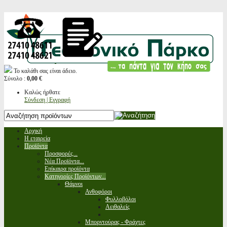
Το καλάθι σας είναι άδειο.
Σύνολο :
0,00 €
Καλώς ήρθατε
Σύνδεση | Εγγραφή
Αρχική
Η εταιρεία
Προϊόντα
Προσφορές...
Νέα Προϊόντα...
Επίκαιρα προϊόντα
Κατηγορίες Προϊόντων...
Θάμνοι
Ανθοφόροι
Φυλλοβόλοι
Αειθαλείς
Μπορντούρας - Φράχτες