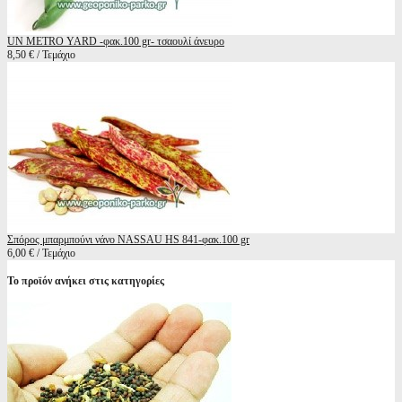
UN METRO YARD -φακ.100 gr- τσαουλί άνευρο
8,50 € / Τεμάχιο
Σπόρος μπαρμπούνι νάνο NASSAU HS 841-φακ.100 gr
6,00 € / Τεμάχιο
Το προϊόν ανήκει στις κατηγορίες