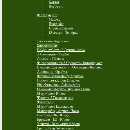
Κάκτοι
Παχύφυτα
Φυτά Σχήματα
Μπάλες
Πυραμίδες
Σπιράλ - Στριφτά
Ελεύθερα - Τοπιάρια
Σπορόφυτα Λαχανικών
Σπόροι Φυτών
Βολβοί Ανθεων - Ριζώματα Φυτών
Χλοοτάπητας - Γκαζόν
Αυτόματο Πότισμα
Φυτοπροστατευτικά Προϊόντα - Φυτοφάρμακα
Βιολογικά Σκευάσματα - Οικολογικά Φάρμακα
Λιπάσματα - Ορμόνες
Φάρμακα Υγειονομικής Σημασίας
Προστατευτικά Είδη Εργασίας
Είδη Φυτωρίου - Ανθοπωλείου
Οικολογικά Δοχεία - Πυρίμαχα Σκεύη
Μηχανήματα Κήπου
Ψεκαστικά Συγκροτήματα
Ψεκαστήρες
Μηχανήματα Ελαιοκομίας
Μουσαμάδες - Δίχτυα - Πανιά
Γλάστρες - Φερ Φορζέ
Εργαλεία - Είδη Κήπου
Χώματα - Βελτιωτικά εδάφους
Εμποτισμένη ξυλεία κήπου