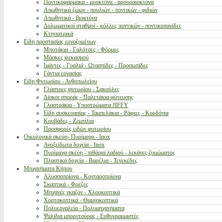
Ποντικοφάρμακα - μυοκτόνα - αρουραιοκτόνα
Απωθητικά ζώων - πουλιών - ποντικών - φιδιών
Απωθητικά - βιοκτόνα
Δολωματικοί σταθμοί - κόλλες ποντικών - ποντικοπαγίδες
Κτηνιατρικά
Είδη προστασίας εργαζομένων
Μποτάκια - Γαλότσες - Φόρμες
Μάσκες ψεκασμού
Ιμάντες - Γυαλιά - Ωτασπίδες - Προσωπίδες
Γάντια εργασίας
Είδη Φυτωρίου - Ανθοπωλείου
Γλάστρες φυτωρίου - Σακούλες
Δίσκοι σποράς - Παλετάκια φύτευσης
Γλαστράκια - Υποστρώματα JIFFY
Είδη συσκευασίας - Ταμπελάκια - Ράφιες - Κορδόνια
Κουβάδες - Ζεμπίλια
Προσφορές ειδών φυτωρίου
Οικολογικά σκεύη- Πυρίμαχα - Inox
Ανοξείδωτα δοχεία - Inox
Πυρίμαχα σκεύη - πιθάρια λαδιού - λεκάνες ζυμώματος
Πλαστικά δοχεία - Βαρέλια - Τενεκέδες
Μηχανήματα Κήπου
Αλυσσοπρίονα - Κονταροπρίονα
Σκαπτικά - Φρέζες
Μηχανές γκαζόν - Χλοοκοπτικά
Χορτοκοπτικά - Θαμνοκοπτικά
Πολυεργαλεία - Πολυμηχανήματα
Ψαλίδια μπορντούρας - Ευθυγραμμιστές