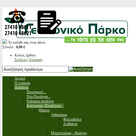
Το καλάθι σας είναι άδειο.
Σύνολο :
0,00 €
Καλώς ήρθατε
Σύνδεση | Εγγραφή
Αρχική
Η εταιρεία
Προϊόντα
Προσφορές...
Νέα Προϊόντα...
Επίκαιρα προϊόντα
Κατηγορίες Προϊόντων...
Θάμνοι
Ανθοφόροι
Φυλλοβόλοι
Αειθαλείς
Μπορντούρας - Φράχτες