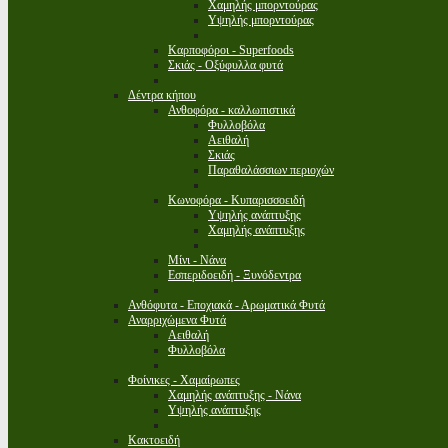
Χαμηλής μπορντούρας
Υψηλής μπορντούρας
Καρποφόροι - Superfoods
Σκιάς - Οξύφυλλα φυτά
Δέντρα κήπου
Ανθοφόρα - καλλωπιστικά
Φυλλοβόλα
Αειθαλή
Σκιάς
Παραθαλάσσιων περιοχών
Κωνοφόρα - Κυπαρισσοειδή
Υψηλής ανάπτυξης
Χαμηλής ανάπτυξης
Μίνι - Νάνα
Εσπεριδοειδή - Ξυνόδεντρα
Ανθόφυτα - Εποχιακά - Αρωματικά Φυτά
Αναρριχώμενα Φυτά
Αειθαλή
Φυλλοβόλα
Φοίνικες - Χαμαίρωπες
Χαμηλής ανάπτυξης - Νάνα
Υψηλής ανάπτυξης
Κακτοειδή