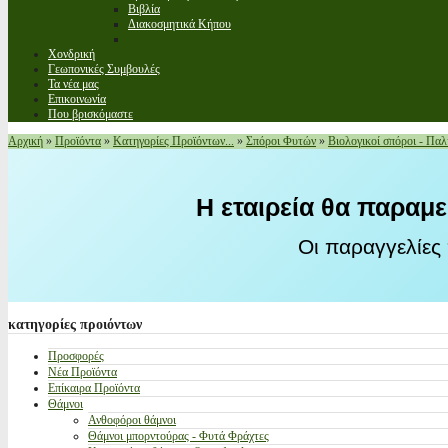
Βιβλία
Διακοσμητικά Κήπου
Χονδρική
Γεωπονικές Συμβουλές
Τα νέα μας
Επικοινωνία
Που βρισκόμαστε
Αρχική
»
Προϊόντα
»
Κατηγορίες Προϊόντων...
»
Σπόροι Φυτών
»
Βιολογικοί σπόροι - Παλ
Η εταιρεία θα παραμε
Οι παραγγελίες
κατηγορίες
προιόντων
Προσφορές
Νέα Προϊόντα
Επίκαιρα Προϊόντα
Θάμνοι
Ανθοφόροι θάμνοι
Θάμνοι μπορντούρας - Φυτά Φράχτες