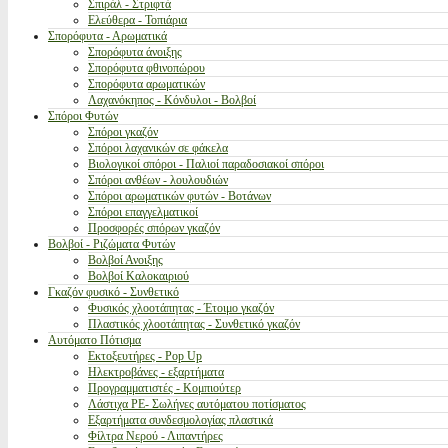
Σπιράλ - Στριφτά
Ελεύθερα - Τοπιάρια
Σπορόφυτα - Αρωματικά
Σπορόφυτα άνοιξης
Σπορόφυτα φθινοπώρου
Σπορόφυτα αρωματικών
Λαχανόκηπος - Κόνδυλοι - Βολβοί
Σπόροι Φυτών
Σπόροι γκαζόν
Σπόροι λαχανικών σε φάκελα
Βιολογικοί σπόροι - Παλιοί παραδοσιακοί σπόροι
Σπόροι ανθέων - λουλουδιών
Σπόροι αρωματικών φυτών - Βοτάνων
Σπόροι επαγγελματικοί
Προσφορές σπόρων γκαζόν
Βολβοί - Ριζώματα Φυτών
Βολβοί Ανοιξης
Βολβοί Καλοκαιριού
Γκαζόν φυσικό - Συνθετικό
Φυσικός χλοοτάπητας - Έτοιμο γκαζόν
Πλαστικός χλοοτάπητας - Συνθετικό γκαζόν
Αυτόματο Πότισμα
Εκτοξευτήρες - Pop Up
Ηλεκτροβάνες - εξαρτήματα
Προγραμματιστές - Κομπιούτερ
Λάστιχα PE- Σωλήνες αυτόματου ποτίσματος
Εξαρτήματα συνδεσμολογίας πλαστικά
Φίλτρα Νερού - Λιπαντήρες