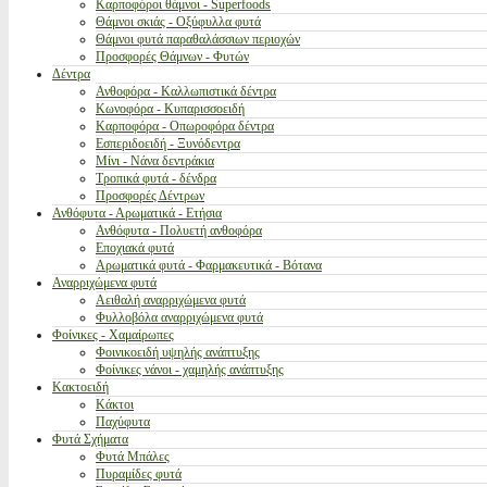
Καρποφόροι θάμνοι - Superfoods
Θάμνοι σκιάς - Οξύφυλλα φυτά
Θάμνοι φυτά παραθαλάσσιων περιοχών
Προσφορές Θάμνων - Φυτών
Δέντρα
Ανθοφόρα - Καλλωπιστικά δέντρα
Κωνοφόρα - Κυπαρισσοειδή
Καρποφόρα - Οπωροφόρα δέντρα
Εσπεριδοειδή - Ξυνόδεντρα
Μίνι - Νάνα δεντράκια
Τροπικά φυτά - δένδρα
Προσφορές Δέντρων
Ανθόφυτα - Αρωματικά - Ετήσια
Ανθόφυτα - Πολυετή ανθοφόρα
Εποχιακά φυτά
Αρωματικά φυτά - Φαρμακευτικά - Βότανα
Αναρριχώμενα φυτά
Αειθαλή αναρριχώμενα φυτά
Φυλλοβόλα αναρριχώμενα φυτά
Φοίνικες - Χαμαίρωπες
Φοινικοειδή υψηλής ανάπτυξης
Φοίνικες νάνοι - χαμηλής ανάπτυξης
Κακτοειδή
Κάκτοι
Παχύφυτα
Φυτά Σχήματα
Φυτά Μπάλες
Πυραμίδες φυτά