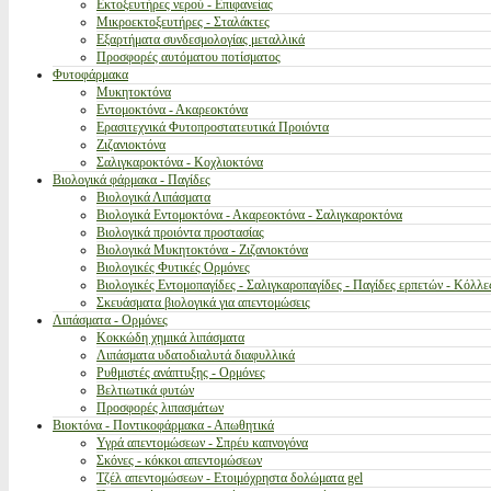
Εκτοξευτήρες νερού - Επιφανείας
Μικροεκτοξευτήρες - Σταλάκτες
Εξαρτήματα συνδεσμολογίας μεταλλικά
Προσφορές αυτόματου ποτίσματος
Φυτοφάρμακα
Μυκητοκτόνα
Εντομοκτόνα - Ακαρεοκτόνα
Ερασιτεχνικά Φυτοπροστατευτικά Προιόντα
Ζιζανιοκτόνα
Σαλιγκαροκτόνα - Κοχλιοκτόνα
Βιολογικά φάρμακα - Παγίδες
Βιολογικά Λιπάσματα
Βιολογικά Εντομοκτόνα - Ακαρεοκτόνα - Σαλιγκαροκτόνα
Βιολογικά προιόντα προστασίας
Βιολογικά Μυκητοκτόνα - Ζιζανιοκτόνα
Βιολογικές Φυτικές Ορμόνες
Βιολογικές Εντομοπαγίδες - Σαλιγκαροπαγίδες - Παγίδες ερπετών - Κόλλε
Σκευάσματα βιολογικά για απεντομώσεις
Λιπάσματα - Ορμόνες
Κοκκώδη χημικά λιπάσματα
Λιπάσματα υδατοδιαλυτά διαφυλλικά
Ρυθμιστές ανάπτυξης - Ορμόνες
Βελτιωτικά φυτών
Προσφορές λιπασμάτων
Βιοκτόνα - Ποντικοφάρμακα - Απωθητικά
Υγρά απεντομώσεων - Σπρέυ καπνογόνα
Σκόνες - κόκκοι απεντομώσεων
Τζέλ απεντομώσεων - Ετοιμόχρηστα δολώματα gel