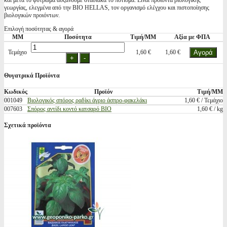
και μετά το φύτρωμα αυξάνουμε σταδιακά το πότισμα. Είναι προιόντα βιολογικής
γεωργίας, ελεγμένα από την BIO HELLAS, τον οργανισμό ελέγχου και πιστοποίησης
βιολογικών προιόντων.
Επιλογή ποσότητας & αγορά
ΜΜ
Ποσότητα
Τιμή/ΜΜ
Αξία με ΦΠΑ
Τεμάχιο
1,60 €
1,60 €
Θυγατρικά Προϊόντα
Κωδικός
Προϊόν
Τιμή/ΜΜ
001049
Βιολογικός σπόρος ραδίκι άγριο άσπρο-φακελάκι
1,60 € / Τεμάχιο
007603
Σπόρος αντίδι κοντό κατσαρό BIO
1,60 € / kg
Σχετικά προϊόντα