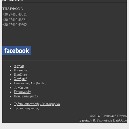
ΤΗΛΕΦΩΝΑ
+30 27410 48611
+30 27410 48621
+30 27410 49302
Αρχική
Η εταιρεία
Προϊόντα
Χονδρική
Γεωπονικές Συμβουλές
Τα νέα μας
Επικοινωνία
Που βρισκόμαστε
Τρόποι αποστολής - Μεταφορικά
Τρόποι πληρωμής
©2014 Γεωπονικό Πάρκο
Σχεδίαση & Υλοποίηση DataQube