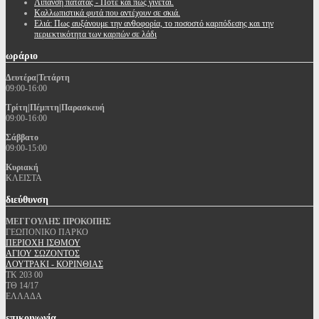
Λίπανση πατάτας - Πότε και πώς γίνεται.
Καλλωπιστικά φυτά που αντέχουν σε σκιά.
Ελιά: Πως αυξάνουμε την ανθοφορία, το ποσοστό καρπόδεσης και την
περιεκτικότητα των καρπών σε λάδι
ωράριο
Δευτέρα|Τετάρτη
09:00-16:00
Τρίτη|Πέμπτη|Παρασκευή
09:00-16:00
Σάββατο
09:00-15:00
Κυριακή
ΚΛΕΙΣΤΑ
διεύθυνση
ΜΕΓΓΟΥΛΗΣ ΠΡΟΚΟΠΗΣ
ΓΕΩΠΟΝΙΚΟ ΠΑΡΚΟ
ΠΕΡΙΟΧΗ ΙΣΘΜΟΥ
ΑΓΙΟΥ ΣΩΖΟΝΤΟΣ
ΛΟΥΤΡΑΚΙ - ΚΟΡΙΝΘΙΑΣ
ΤΚ 203 00
ΤΘ 14/17
ΕΛΛΑΔΑ
επικοινωνία