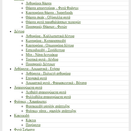
Ανθοφόροι θάμνοι
Θάμνοι μπορντούρας - Φυτά Φράχτες
Καρποφόροι θάμνοι - Superfoods
Θάμνοι σκιάς - Οξύφυλλα φυτά
Θάμνοι φυτά παραθαλάσσιων περιοχών
Προσφορές Θάμνων - Φυτών
Δέντρα
Ανθοφόρα - Καλλωπιστικά δέντρα
Κωνοφόρα - Κυπαρισσοειδή
Καρποφόρα - Οπωροφόρα δέντρα
Εσπεριδοειδή - Ξυνόδεντρα
Μίνι - Νάνα δεντράκια
Τροπικά φυτά - δένδρα
Προσφορές Δέντρων
Ανθόφυτα - Αρωματικά - Ετήσια
Ανθόφυτα - Πολυετή ανθοφόρα
Εποχιακά φυτά
Αρωματικά φυτά - Φαρμακευτικά - Βότανα
Αναρριχώμενα φυτά
Αειθαλή αναρριχώμενα φυτά
Φυλλοβόλα αναρριχώμενα φυτά
Φοίνικες - Χαμαίρωπες
Φοινικοειδή υψηλής ανάπτυξης
Φοίνικες νάνοι - χαμηλής ανάπτυξης
Κακτοειδή
Κάκτοι
Παχύφυτα
Φυτά Σχήματα