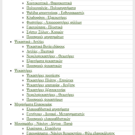
Χορτοκοπτικά - Θαμνοκοπτικά
Πολυεργαλεία - Πολυμηχανήματα
Ψαλίδια μπορντούρας - Ευθυγραμμιστές
Κλαδοφάγοι - Εξαερωτήρες
Φυσητήρες - Απορροφητήρες φύλλων
Γαιοτρύπανα - Πλυστικά
Σχίστες Ξύλων - Κορμών
Προσφορές μηχανημάτων
Ψεκαστικά - Αντλίες
Ψεκαστικά Βυτία εδάφους
Αντλίες - Πιεστικά
Νεφελοψεκαστήρες - Θειωτήρες
Εξαρτήματα ψεκαστικών
Προσφορές ψεκαστικών
Ψεκαστήρες
Ψεκαστήρες προπίεσης
Ψεκαστήρες Πλάτης - Επινώτιοι
Ψεκαστήρες μπαταρίας - βενζίνης
Ψεκαστήρες ζιζανιοκτονίας
Νεφελοψεκαστήρες - Θειωτήρες
Προσφορές ψεκαστήρων
Μηχανήματα Ελαιοκομίας
Ελαιοραβδιστικά μηχανήματα
Γεννήτριες - Δυναμό - Μετασχηματιστές
Προσφορές ελαιοραβδιστικών
Μουσαμάδες - Νάυλον - Δίχτυα - Πανιά
Ελαιόπανα - Ελαιόδιχτα
Γαιουφάσματα - Νάυλον θερμοκηπίου - Φίλμ εδαφοκάλυψης