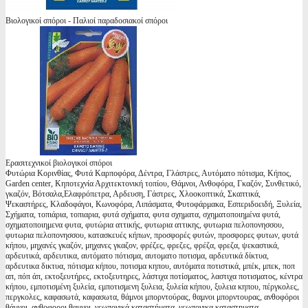
Βιολογικοί σπόροι - Παλιοί παραδοσιακοί σπόροι
Ερασιτεχνικοί βιολογικοί σπόροι
Φυτώρια Κορινθίας, Φυτά Καρποφόρα, Δέντρα, Γλάστρες, Αυτόματο πότισμα, Κήπος,
Garden center, Κηποτεχνία Αρχιτεκτονική τοπίου, Θάμνοι, Ανθοφόρα, Γκαζόν, Συνθετικό,
γκαζόν, Βότσαλα,Ελαφρόπετρα, Αρδευση, Γάστρες, Χλοοκοπτικά, Σκαπτικά,
Ψεκαστήρες, Κλαδοφάγοι, Κωνοφόρα, Λιπάσματα, Φυτοφάρμακα, Εσπεριδοειδή, Ξυλεία,
Σχήματα, τοπιάρια, τοπιαρια, φυτά σχήματα, φυτα σχηματα, σχηματοποιημένα φυτά,
σχηματοποιημενα φυτα, φυτώρια αττικής, φυτωρια αττικης, φυτωρια πελοπονησσου,
φυτωρια πελοπονησσου, κατασκευές κήπων, προσφορές φυτών, προσφορες φυτων, φυτά
κήπου, μηχανές γκαζόν, μηχανες γκαζον, φρέζες, φρεζες, φρέζα, φρεζα, ψεκαστικά,
αρδευτικά, αρδευτικα, αυτόματο πότισμα, αυτοματο ποτισμα, αρδευτικά δίκτυα,
αρδευτικα δικτυα, πότισμα κήπου, ποτισμα κηπου, αυτόματα ποτιστικά, μπέκ, μπεκ, ποπ
απ, πόπ άπ, εκτοξευτήρες, εκτοξευτηρες, λάστιχα ποτίσματος, λαστιχα ποτισματος, κέντρα
κήπου, εμποτισμένη ξυλεία, εμποτισμενη ξυλεια, ξυλεία κήπου, ξυλεια κηπου, πέργκολες,
περγκολες, καφασωτά, καφασωτα, θάμνοι μπορντούρας, θαμνοι μπορντουρας, ανθοφόροι
θάμνοι, ανθοφοροι θαμνοι, γεωπονικά καταστήματα, γεωπονικα καταστηματα,