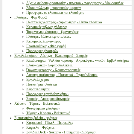
Δίχτυα σκίασης-προστασίας - παγετού - αναρρίχησης - Μουσαμάδες
Σάκοι συλλογής - προστασίας καρπών
Προσφορές σε ελαιόπανα και ελαιόδιχτα
Γλάστρες - Φερ Φορζέ
Πλαστικές γλάστρες - ζαρντινιέρες - Πιάτα πλαστικά
Κεραμικές πήλινες γλάστρες
Τσιμεντένιες γλάστρες - ζαρντινιέρες
Γλάστρες ξύλινες εμποτισμένες
Κεραμικές Ζαρντινιέρες
Γλαστροθήκες - Φέρ φορζέ
Προσφορές γλαστρών
Εργαλεία κήπου - Λάστιχα - Ελαιοκομικά - Σπορείς
Κλαδευτήρια - Ψαλίδια κορυφής - Ακροκόφτες γκαζόν- Εμβολιαστήρια
Ελαιοκομικά - Καρποσυλλέκτες
Όργανα μέτρησης - Κομποστοποιητές
Λάστιχα ποτίσματος - Ποτιστικά - Ταχυσύνδεσμοι
Εργαλεία χειρός
Ποτιστήρια πλαστικά
Καρότσια κήπου
Προσφορές εργαλείων κήπου
Σπορείς - Λιπασματοδιανομείς
Χώματα - Τύρφες - Βελτιωτικά
Φυτοχώματα γλαστρών
Τύρφες - Κοπριά - Βελτιωτικά
Εμποτισμένη ξυλεία - φράχτες
Καφασωτά - Πάνελ - Πέργκολες
Κάγκελα - Φράχτες
Σανίδες Deck - Δοκάρια - Πατήματα - Διάδρομοι