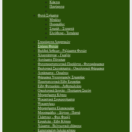
Κάκτοι
Παχύφυτα
Φυτά Σχήματα
Μπάλες
Πυραμίδες
Σπιράλ - Στριφτά
Ελεύθερα - Τοπιάρια
Σπορόφυτα Λαχανικών
Σπόροι Φυτών
Βολβοί Ανθεων - Ριζώματα Φυτών
Χλοοτάπητας - Γκαζόν
Αυτόματο Πότισμα
Φυτοπροστατευτικά Προϊόντα - Φυτοφάρμακα
Βιολογικά Σκευάσματα - Οικολογικά Φάρμακα
Λιπάσματα - Ορμόνες
Φάρμακα Υγειονομικής Σημασίας
Προστατευτικά Είδη Εργασίας
Είδη Φυτωρίου - Ανθοπωλείου
Οικολογικά Δοχεία - Πυρίμαχα Σκεύη
Μηχανήματα Κήπου
Ψεκαστικά Συγκροτήματα
Ψεκαστήρες
Μηχανήματα Ελαιοκομίας
Μουσαμάδες - Δίχτυα - Πανιά
Γλάστρες - Φερ Φορζέ
Εργαλεία - Είδη Κήπου
Χώματα - Βελτιωτικά εδάφους
Εμποτισμένη ξυλεία κήπου