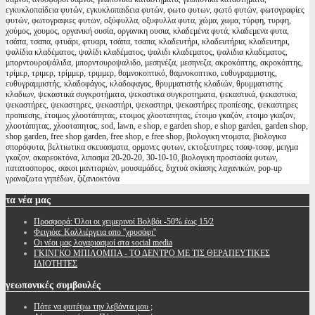
εγκυκλοπαίδεια φυτών, εγκυκλοπαιδεια φυτών, φωτο φυτων, φωτό φυτών, φωτογραφίες
φυτών, φωτογραφιες φυτων, οξύφυλλα, οξυφυλλα φυτα, χώμα, χωμα, τύρφη, τυρφη,
χούμος, χουμος, οργανική ουσία, οργανικη ουσια, κλαδεμένα φυτά, κλαδεμενα φυτα,
τσάπα, τσαπα, φτυάρι, φτυαρι, τσάπα, τσαπα, κλαδευτήρι, κλαδευτήρια, κλαδευτηρι,
ψαλίδια κλαδέματος, ψαλίδι κλαδέματος, ψαλιδι κλαδεματος, ψαλιδια κλαδεματος,
μπορντουροψάλιδα, μπορντουροψαλιδο, μεσηνέζα, μεσηνεζα, ακροκόπτης, ακροκόπτης,
τρίμερ, τριμερ, τρίμμερ, τριμμερ, θαμνοκοπτικό, θαμνοκοπτικο, ευθυγραμμιστης,
ευθυγραμμιστής, κλαδοφάγος, κλαδοφαγος, θρυμματιστής κλαδιών, θρυμματιστης
κλαδιων, ψεκαστικά συγκροτήματα, ψεκαστικα συγκροτηματα, ψεκαστικά, ψεκαστικα,
ψεκαστήρες, ψεκαστηρες, ψεκαστήρι, ψεκαστηρι, ψεκαστήρες προπίεσης, ψεκαστηρες
προπιεσης, έτοιμος χλοοτάπητας, ετοιμος χλοοταπητας, έτοιμο γκαζόν, ετοιμο γκαζον,
χλοοτάπητας, χλοοταπητας, sod, lawn, e shop, e garden shop, e shop garden, garden shop,
shop garden, free shop garden, free shop, e free shop, βιολογικη ντοματα, βιολογικα
σπορόφυτα, βελτιωτικα σκευασματα, ορμονες φυτων, εκτοξευτηρες τσαφ-τσαφ, μειγμα
γκαζον, ακαρεοκτόνα, λιπασμα 20-20-20, 30-10-10, βιολογικη προστασία φυτων,
πατατοσπορος, σακοι μανιταριών, μουσαμάδες, διχτυά σκίασης λαχανικών, pop-up
γραναζωτα γηπέδων, ζιζανιοκτόνα
τα
νέα μας
Προσφορά: Όλοι οι χειμερινοί Βολβόι -50% έως 15/2
Φειγιόα: Καλλιέργεια απο ''χρυσάφι''
Oι νέοι μας λογαριασμοί στα social media
ΓΚΙΝΓΚΟ ΜΠΙΛΟΜΠΑ - ΤΟ ΔΕΝΤΡΟ ΜΕ ΤΙΣ ΘΕΡΑΠΕΥΤΙΚΕΣ
ΙΔΙΟΤΗΤΕΣ
γεωπονικές
συμβουλές
Πότε να φυτέψω την λεβάντα μου ;