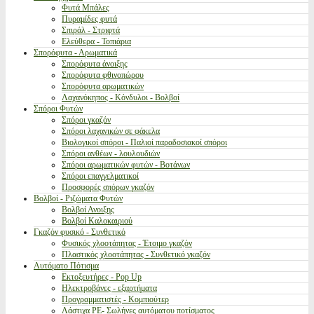
Φυτά Μπάλες
Πυραμίδες φυτά
Σπιράλ - Στριφτά
Ελεύθερα - Τοπιάρια
Σπορόφυτα - Αρωματικά
Σπορόφυτα άνοιξης
Σπορόφυτα φθινοπώρου
Σπορόφυτα αρωματικών
Λαχανόκηπος - Κόνδυλοι - Βολβοί
Σπόροι Φυτών
Σπόροι γκαζόν
Σπόροι λαχανικών σε φάκελα
Βιολογικοί σπόροι - Παλιοί παραδοσιακοί σπόροι
Σπόροι ανθέων - λουλουδιών
Σπόροι αρωματικών φυτών - Βοτάνων
Σπόροι επαγγελματικοί
Προσφορές σπόρων γκαζόν
Βολβοί - Ριζώματα Φυτών
Βολβοί Ανοιξης
Βολβοί Καλοκαιριού
Γκαζόν φυσικό - Συνθετικό
Φυσικός χλοοτάπητας - Έτοιμο γκαζόν
Πλαστικός χλοοτάπητας - Συνθετικό γκαζόν
Αυτόματο Πότισμα
Εκτοξευτήρες - Pop Up
Ηλεκτροβάνες - εξαρτήματα
Προγραμματιστές - Κομπιούτερ
Λάστιχα PE- Σωλήνες αυτόματου ποτίσματος