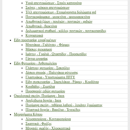
Υγρά απεντομώσεων - Σπρέυ καπνογόνα
Σκόνες - κόκκοι απεντομώσεων
Τζέλ απεντομώσεων - Ετοιμόχρηστα δολώματα gel
Ποντικοφάρμακα - μυοκτόνα - αρουραιοκτόνα
Απωθητικά ζώων - πουλιών - ποντικών - φιδιών
Απωθητικά - βιοκτόνα
Δολωματικοί σταθμοί - κόλλες ποντικών - ποντικοπαγίδες
Κτηνιατρικά
Είδη προστασίας εργαζομένων
Μποτάκια - Γαλότσες - Φόρμες
Μάσκες ψεκασμού
Ιμάντες - Γυαλιά - Ωτασπίδες - Προσωπίδες
Γάντια εργασίας
Είδη Φυτωρίου - Ανθοπωλείου
Γλάστρες φυτωρίου - Σακούλες
Δίσκοι σποράς - Παλετάκια φύτευσης
Γλαστράκια - Υποστρώματα JIFFY
Είδη συσκευασίας - Ταμπελάκια - Ράφιες - Κορδόνια
Κουβάδες - Ζεμπίλια
Προσφορές ειδών φυτωρίου
Οικολογικά σκεύη- Πυρίμαχα - Inox
Ανοξείδωτα δοχεία - Inox
Πυρίμαχα σκεύη - πιθάρια λαδιού - λεκάνες ζυμώματος
Πλαστικά δοχεία - Βαρέλια - Τενεκέδες
Μηχανήματα Κήπου
Αλυσσοπρίονα - Κονταροπρίονα
Σκαπτικά - Φρέζες
Μηχανές γκαζόν - Χλοοκοπτικά