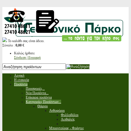
Το καλάθι σας είναι άδειο.
Σύνολο :
0,00 €
Καλώς ήρθατε
Σύνδεση | Εγγραφή
Αρχική
Η εταιρεία
Προϊόντα
Προσφορές...
Νέα Προϊόντα...
Επίκαιρα προϊόντα
Κατηγορίες Προϊόντων...
Θάμνοι
Ανθοφόροι
Φυλλοβόλοι
Αειθαλείς
Μπορντούρας - Φράχτες