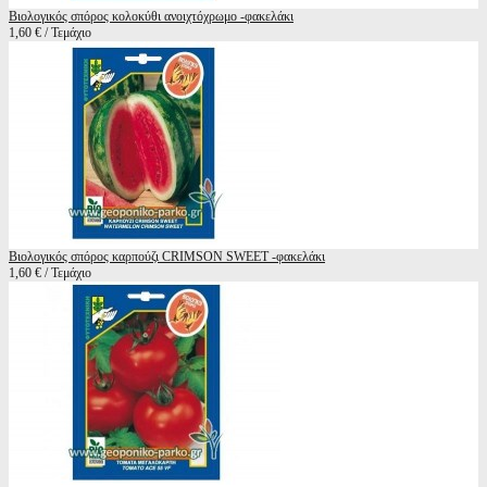
Βιολογικός σπόρος κολοκύθι ανοιχτόχρωμο -φακελάκι
1,60 € / Τεμάχιο
Βιολογικός σπόρος καρπούζι CRIMSON SWEET -φακελάκι
1,60 € / Τεμάχιο