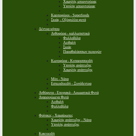
Χαμηλής μπορντούρας
Υψηλής μπορντούρας
Καρποφόροι - Superfoods
Σκιάς - Οξύφυλλα φυτά
Δέντρα κήπου
Ανθοφόρα - καλλωπιστικά
Φυλλοβόλα
Αειθαλή
Σκιάς
Παραθαλάσσιων περιοχών
Κωνοφόρα - Κυπαρισσοειδή
Υψηλής ανάπτυξης
Χαμηλής ανάπτυξης
Μίνι - Νάνα
Εσπεριδοειδή - Ξυνόδεντρα
Ανθόφυτα - Εποχιακά - Αρωματικά Φυτά
Αναρριχώμενα Φυτά
Αειθαλή
Φυλλοβόλα
Φοίνικες - Χαμαίρωπες
Χαμηλής ανάπτυξης - Νάνα
Υψηλής ανάπτυξης
Κακτοειδή