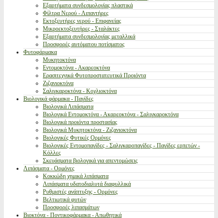
Εξαρτήματα συνδεσμολογίας πλαστικά
Φίλτρα Νερού - Λιπαντήρες
Εκτοξευτήρες νερού - Επιφανείας
Μικροεκτοξευτήρες - Σταλάκτες
Εξαρτήματα συνδεσμολογίας μεταλλικά
Προσφορές αυτόματου ποτίσματος
Φυτοφάρμακα
Μυκητοκτόνα
Εντομοκτόνα - Ακαρεοκτόνα
Ερασιτεχνικά Φυτοπροστατευτικά Προιόντα
Ζιζανιοκτόνα
Σαλιγκαροκτόνα - Κοχλιοκτόνα
Βιολογικά φάρμακα - Παγίδες
Βιολογικά Λιπάσματα
Βιολογικά Εντομοκτόνα - Ακαρεοκτόνα - Σαλιγκαροκτόνα
Βιολογικά προιόντα προστασίας
Βιολογικά Μυκητοκτόνα - Ζιζανιοκτόνα
Βιολογικές Φυτικές Ορμόνες
Βιολογικές Εντομοπαγίδες - Σαλιγκαροπαγίδες - Παγίδες ερπετών -
Κόλλες
Σκευάσματα βιολογικά για απεντομώσεις
Λιπάσματα - Ορμόνες
Κοκκώδη χημικά λιπάσματα
Λιπάσματα υδατοδιαλυτά διαφυλλικά
Ρυθμιστές ανάπτυξης - Ορμόνες
Βελτιωτικά φυτών
Προσφορές λιπασμάτων
Βιοκτόνα - Ποντικοφάρμακα - Απωθητικά