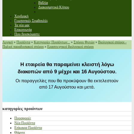
Βιβλία
Διακοσμητικά Κήπου
Χονδρική
Γεωπονικές Συμβουλές
Τα νέα μας
Επικοινωνία
Που βρισκόμαστε
Αρχική
»
Προϊόντα
»
Κατηγορίες Προϊόντων...
»
Σπόροι Φυτών
»
Βιολογικοί σπόροι -
Παλιοί παραδοσιακοί σπόροι
»
Ερασιτεχνικοί βιολογικοί σπόροι
Η εταιρεία θα παραμείνει κλειστή λόγω
διακοπών από 9 μέχρι και 16 Αυγούστου.
Οι παραγγελίες που θα προκύψουν θα εκτελεστούν
από 17 Αυγούστου και μετά.
κατηγορίες
προιόντων
Προσφορές
Νέα Προϊόντα
Επίκαιρα Προϊόντα
Θάμνοι