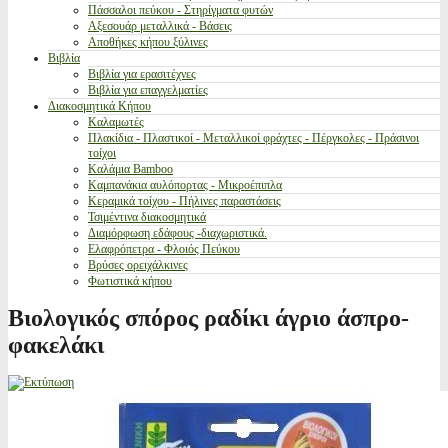
Πάσσαλοι πεύκου - Στηρίγματα φυτών
Αξεσουάρ μεταλλικά - Βάσεις
Αποθήκες κήπου ξύλινες
Βιβλία
Βιβλία για ερασιτέχνες
Βιβλία για επαγγελματίες
Διακοσμητικά Κήπου
Καλαμωτές
Πλακίδια - Πλαστικοί - Μεταλλικοί φράχτες - Πέργκολες - Πράσινοι
τοίχοι
Καλάμια Bamboo
Καμπανάκια αυλόπορτας - Μικροέπιπλα
Κεραμικά τοίχου - Πήλινες παραστάσεις
Τσιμέντινα διακοσμητικά
Διαμόρφωση εδάφους -διαχωριστικά.
Ελαφρόπετρα - Φλοιός Πεύκου
Βρύσες ορειχάλκινες
Φωτιστικά κήπου
Βιολογικός σπόρος ραδίκι άγριο άσπρο-
φακελάκι