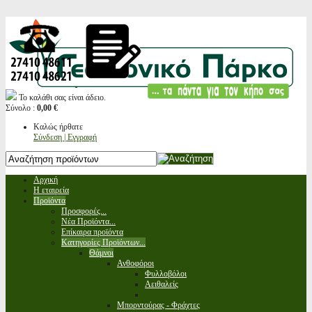
Το καλάθι σας είναι άδειο.
Σύνολο :
0,00 €
Καλώς ήρθατε
Σύνδεση | Εγγραφή
Αρχική
Η εταιρεία
Προϊόντα
Προσφορές...
Νέα Προϊόντα...
Επίκαιρα προϊόντα
Κατηγορίες Προϊόντων...
Θάμνοι
Ανθοφόροι
Φυλλοβόλοι
Αειθαλείς
Μπορντούρας - Φράχτες