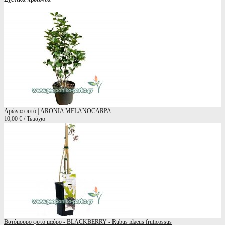
Αρώνια φυτό | ARONIA MELANOCARPA
10,00 € / Τεμάχιο
Βατόμουρο φυτό μαύρο - BLACKBERRY - Rubus idaeus fruticossus