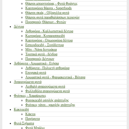
Θάμνοι μπορντούρας - Φυτά Φράχτες
Καρποφόροι θάμνοι - Superfoods
Θάμνοι σκιάς - Οξύφυλλα φυτά
Θάμνοι φυτά παραθαλάσσιων περιοχών
Προσφορές Θάμνων - Φυτών
Δέντρα
Ανθοφόρα - Καλλωπιστικά δέντρα
Κωνοφόρα - Κυπαρισσοειδή
Καρποφόρα - Οπωροφόρα δέντρα
Εσπεριδοειδή - Ξυνόδεντρα
Μίνι - Νάνα δεντράκια
Τροπικά φυτά - δένδρα
Προσφορές Δέντρων
Ανθόφυτα - Αρωματικά - Ετήσια
Ανθόφυτα - Πολυετή ανθοφόρα
Εποχιακά φυτά
Αρωματικά φυτά - Φαρμακευτικά - Βότανα
Αναρριχώμενα φυτά
Αειθαλή αναρριχώμενα φυτά
Φυλλοβόλα αναρριχώμενα φυτά
Φοίνικες - Χαμαίρωπες
Φοινικοειδή υψηλής ανάπτυξης
Φοίνικες νάνοι - χαμηλής ανάπτυξης
Κακτοειδή
Κάκτοι
Παχύφυτα
Φυτά Σχήματα
Φυτά Μπάλες