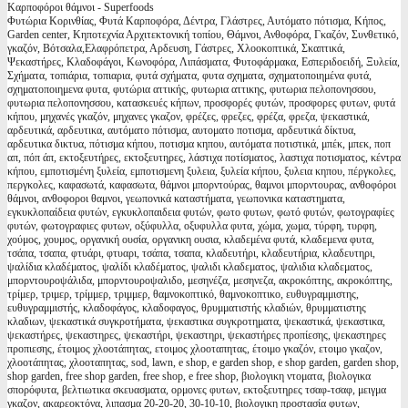
Καρποφόροι θάμνοι - Superfoods
Φυτώρια Κορινθίας, Φυτά Καρποφόρα, Δέντρα, Γλάστρες, Αυτόματο πότισμα, Κήπος,
Garden center, Κηποτεχνία Αρχιτεκτονική τοπίου, Θάμνοι, Ανθοφόρα, Γκαζόν, Συνθετικό,
γκαζόν, Βότσαλα,Ελαφρόπετρα, Αρδευση, Γάστρες, Χλοοκοπτικά, Σκαπτικά,
Ψεκαστήρες, Κλαδοφάγοι, Κωνοφόρα, Λιπάσματα, Φυτοφάρμακα, Εσπεριδοειδή, Ξυλεία,
Σχήματα, τοπιάρια, τοπιαρια, φυτά σχήματα, φυτα σχηματα, σχηματοποιημένα φυτά,
σχηματοποιημενα φυτα, φυτώρια αττικής, φυτωρια αττικης, φυτωρια πελοπονησσου,
φυτωρια πελοπονησσου, κατασκευές κήπων, προσφορές φυτών, προσφορες φυτων, φυτά
κήπου, μηχανές γκαζόν, μηχανες γκαζον, φρέζες, φρεζες, φρέζα, φρεζα, ψεκαστικά,
αρδευτικά, αρδευτικα, αυτόματο πότισμα, αυτοματο ποτισμα, αρδευτικά δίκτυα,
αρδευτικα δικτυα, πότισμα κήπου, ποτισμα κηπου, αυτόματα ποτιστικά, μπέκ, μπεκ, ποπ
απ, πόπ άπ, εκτοξευτήρες, εκτοξευτηρες, λάστιχα ποτίσματος, λαστιχα ποτισματος, κέντρα
κήπου, εμποτισμένη ξυλεία, εμποτισμενη ξυλεια, ξυλεία κήπου, ξυλεια κηπου, πέργκολες,
περγκολες, καφασωτά, καφασωτα, θάμνοι μπορντούρας, θαμνοι μπορντουρας, ανθοφόροι
θάμνοι, ανθοφοροι θαμνοι, γεωπονικά καταστήματα, γεωπονικα καταστηματα,
εγκυκλοπαίδεια φυτών, εγκυκλοπαιδεια φυτών, φωτο φυτων, φωτό φυτών, φωτογραφίες
φυτών, φωτογραφιες φυτων, οξύφυλλα, οξυφυλλα φυτα, χώμα, χωμα, τύρφη, τυρφη,
χούμος, χουμος, οργανική ουσία, οργανικη ουσια, κλαδεμένα φυτά, κλαδεμενα φυτα,
τσάπα, τσαπα, φτυάρι, φτυαρι, τσάπα, τσαπα, κλαδευτήρι, κλαδευτήρια, κλαδευτηρι,
ψαλίδια κλαδέματος, ψαλίδι κλαδέματος, ψαλιδι κλαδεματος, ψαλιδια κλαδεματος,
μπορντουροψάλιδα, μπορντουροψαλιδο, μεσηνέζα, μεσηνεζα, ακροκόπτης, ακροκόπτης,
τρίμερ, τριμερ, τρίμμερ, τριμμερ, θαμνοκοπτικό, θαμνοκοπτικο, ευθυγραμμιστης,
ευθυγραμμιστής, κλαδοφάγος, κλαδοφαγος, θρυμματιστής κλαδιών, θρυμματιστης
κλαδιων, ψεκαστικά συγκροτήματα, ψεκαστικα συγκροτηματα, ψεκαστικά, ψεκαστικα,
ψεκαστήρες, ψεκαστηρες, ψεκαστήρι, ψεκαστηρι, ψεκαστήρες προπίεσης, ψεκαστηρες
προπιεσης, έτοιμος χλοοτάπητας, ετοιμος χλοοταπητας, έτοιμο γκαζόν, ετοιμο γκαζον,
χλοοτάπητας, χλοοταπητας, sod, lawn, e shop, e garden shop, e shop garden, garden shop,
shop garden, free shop garden, free shop, e free shop, βιολογικη ντοματα, βιολογικα
σπορόφυτα, βελτιωτικα σκευασματα, ορμονες φυτων, εκτοξευτηρες τσαφ-τσαφ, μειγμα
γκαζον, ακαρεοκτόνα, λιπασμα 20-20-20, 30-10-10, βιολογικη προστασία φυτων,