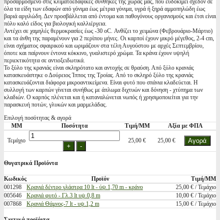
προσαρμοσμένο στις κλιματοεδαφικές συνθήκες της χώρας μας, που ευδοκιμεί σχεδόν σε
όλα τα είδη των εδαφών από γόνιμα έως μέτρια γόνιμα, υγρά ή ξηρά αμμοπηλώδη έως
βαριά αργιλώδη. Δεν προσβάλλεται από έντομα και παθογόνους οργανισμούς και έτσι είναι
πόλυ καλό είδος για βιολογική καλλιέργεια.
Αντέχει σε χαμηλές θερμοκρασίες έως -30 οC. Ανθίζει το χειμώνα (Φεβρουάριο-Μάρτιο)
και τα άνθη της παραμένουν για 2 περίπου μήνες. Οι καρποί έχουν μικρό μέγεθος, 2-4 cm,
είναι σχήματος σφαιρικού και ωριμάζουν στα τέλη Αυγούστου με αρχές Σεπτεμβρίου,
όποτε και παίρνουν έντονα κόκκινο, γυαλιστερό χρώμα. Τα κράνα έχουν υψηλή
περιεκτικότητα σε αντιοξειδωτικά.
Το ξύλο της κρανιάς είναι σκληρότατο και αντοχής σε θραύση. Από ξύλο κρανιάς
κατασκευάστηκε ο Δούρειος Ίππος της Τροίας. Από το σκληρό ξύλο της κρανιάς
κατασκευάζονται διάφορα μικροαντικείμενα. Είναι φυτό που σπάνια κλαδεύεται. Η
συλλογή των καρπών γίνεται συνήθως με άπλωμα διχτυών και δόνηση - χτύπημα των
κλαδιών. Ο καρπός πλένεται και ή καταναλώνεται νωπός ή χρησιμοποιείται για την
παρασκευή ποτών, γλυκών και μαρμελάδας.
Επιλογή ποσότητας & αγορά
ΜΜ
Ποσότητα
Τιμή/ΜΜ
Αξία με ΦΠΑ
Τεμάχιο
25,00 €
25,00 €
Θυγατρικά Προϊόντα
Κωδικός
Προϊόν
Τιμή/ΜΜ
001298
Κρανιά δέντρο γλάστρα 10 lt - ύψ.1,70 m - κράνο
25,00 € / Τεμάχιο
005646
Κρανιά φυτό - Γλ.3 lt υψ.0,8 m
10,00 € / Τεμάχιο
007868
Κρανιά Θάμνος-7 lt - υψ.1,2 m
15,00 € / Τεμάχιο
Σχετικά προϊόντα