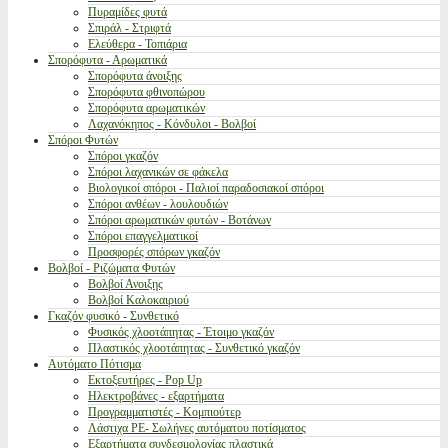
Πυραμίδες φυτά
Σπιράλ - Στριφτά
Ελεύθερα - Τοπιάρια
Σπορόφυτα - Αρωματικά
Σπορόφυτα άνοιξης
Σπορόφυτα φθινοπώρου
Σπορόφυτα αρωματικών
Λαχανόκηπος - Κόνδυλοι - Βολβοί
Σπόροι Φυτών
Σπόροι γκαζόν
Σπόροι λαχανικών σε φάκελα
Βιολογικοί σπόροι - Παλιοί παραδοσιακοί σπόροι
Σπόροι ανθέων - λουλουδιών
Σπόροι αρωματικών φυτών - Βοτάνων
Σπόροι επαγγελματικοί
Προσφορές σπόρων γκαζόν
Βολβοί - Ριζώματα Φυτών
Βολβοί Ανοιξης
Βολβοί Καλοκαιριού
Γκαζόν φυσικό - Συνθετικό
Φυσικός χλοοτάπητας - Έτοιμο γκαζόν
Πλαστικός χλοοτάπητας - Συνθετικό γκαζόν
Αυτόματο Πότισμα
Εκτοξευτήρες - Pop Up
Ηλεκτροβάνες - εξαρτήματα
Προγραμματιστές - Κομπιούτερ
Λάστιχα PE- Σωλήνες αυτόματου ποτίσματος
Εξαρτήματα συνδεσμολογίας πλαστικά