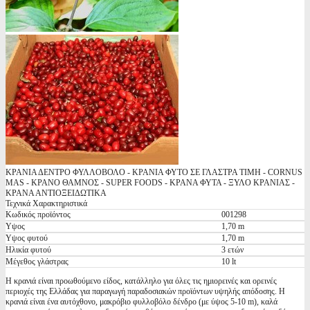
ΚΡΑΝΙΑ ΔΕΝΤΡΟ ΦΥΛΛΟΒΟΛΟ - ΚΡΑΝΙΑ ΦΥΤΟ ΣΕ ΓΛΑΣΤΡΑ ΤΙΜΗ - CORNUS
MAS - ΚΡΑΝΟ ΘΑΜΝΟΣ - SUPER FOODS - ΚΡΑΝΑ ΦΥΤΑ - ΞΥΛΟ ΚΡΑΝΙΑΣ -
ΚΡΑΝΑ ΑΝΤΙΟΞΕΙΔΩΤΙΚΑ
Τεχνικά Χαρακτηριστικά
Κωδικός προϊόντος
001298
Υψος
1,70 m
Υψος φυτού
1,70 m
Ηλικία φυτού
3 ετών
Μέγεθος γλάστρας
10 lt
Η κρανιά είναι προωθούμενο είδος, κατάλληλο για όλες τις ημιορεινές και ορεινές
περιοχές της Ελλάδας για παραγωγή παραδοσιακών προϊόντων υψηλής απόδοσης. Η
κρανιά είναι ένα αυτόχθονο, μακρόβιο φυλλοβόλο δένδρο (με ύψος 5-10 m), καλά