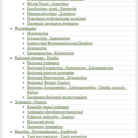
Φίλτρα Νερού - Λιπαντήρες
Εκτοξευτήρες νερού - Επιφανείας
Μικροεκτοξευτήρες - Σταλάκτες
Εξαρτήματα συνδεσμολογίας μεταλλικά
Προσφορές αυτόματου ποτίσματος
Φυτοφάρμακα
Μυκητοκτόνα
Εντομοκτόνα - Ακαρεοκτόνα
Ερασιτεχνικά Φυτοπροστατευτικά Προιόντα
Ζιζανιοκτόνα
Σαλιγκαροκτόνα - Κοχλιοκτόνα
Βιολογικά φάρμακα - Παγίδες
Βιολογικά Λιπάσματα
Βιολογικά Εντομοκτόνα - Ακαρεοκτόνα - Σαλιγκαροκτόνα
Βιολογικά προιόντα προστασίας
Βιολογικά Μυκητοκτόνα - Ζιζανιοκτόνα
Βιολογικές Φυτικές Ορμόνες
Βιολογικές Εντομοπαγίδες - Σαλιγκαροπαγίδες - Παγίδες ερπετών -
Κόλλες
Σκευάσματα βιολογικά για απεντομώσεις
Λιπάσματα - Ορμόνες
Κοκκώδη χημικά λιπάσματα
Λιπάσματα υδατοδιαλυτά διαφυλλικά
Ρυθμιστές ανάπτυξης - Ορμόνες
Βελτιωτικά φυτών
Προσφορές λιπασμάτων
Βιοκτόνα - Ποντικοφάρμακα - Απωθητικά
Υγρά απεντομώσεων - Σπρέυ καπνογόνα