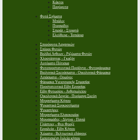
Κάκτοι
Παχύφυτα
Φυτά Σχήματα
Μπάλες
Πυραμίδες
Σπιράλ - Στριφτά
Ελεύθερα - Τοπιάρια
Σπορόφυτα Λαχανικών
Σπόροι Φυτών
Βολβοί Ανθεων - Ριζώματα Φυτών
Χλοοτάπητας - Γκαζόν
Αυτόματο Πότισμα
Φυτοπροστατευτικά Προϊόντα - Φυτοφάρμακα
Βιολογικά Σκευάσματα - Οικολογικά Φάρμακα
Λιπάσματα - Ορμόνες
Φάρμακα Υγειονομικής Σημασίας
Προστατευτικά Είδη Εργασίας
Είδη Φυτωρίου - Ανθοπωλείου
Οικολογικά Δοχεία - Πυρίμαχα Σκεύη
Μηχανήματα Κήπου
Ψεκαστικά Συγκροτήματα
Ψεκαστήρες
Μηχανήματα Ελαιοκομίας
Μουσαμάδες - Δίχτυα - Πανιά
Γλάστρες - Φερ Φορζέ
Εργαλεία - Είδη Κήπου
Χώματα - Βελτιωτικά εδάφους
Εμποτισμένη ξυλεία κήπου