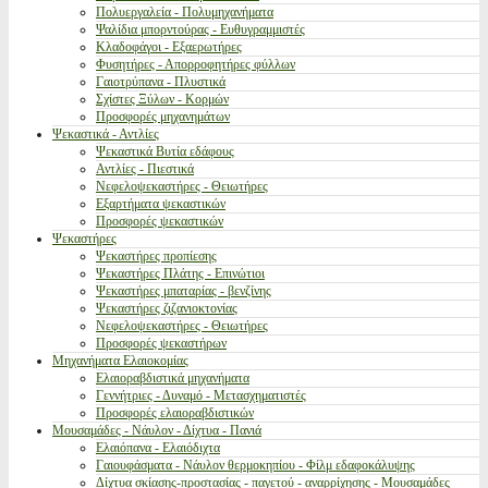
Πολυεργαλεία - Πολυμηχανήματα
Ψαλίδια μπορντούρας - Ευθυγραμμιστές
Κλαδοφάγοι - Εξαερωτήρες
Φυσητήρες - Απορροφητήρες φύλλων
Γαιοτρύπανα - Πλυστικά
Σχίστες Ξύλων - Κορμών
Προσφορές μηχανημάτων
Ψεκαστικά - Αντλίες
Ψεκαστικά Βυτία εδάφους
Αντλίες - Πιεστικά
Νεφελοψεκαστήρες - Θειωτήρες
Εξαρτήματα ψεκαστικών
Προσφορές ψεκαστικών
Ψεκαστήρες
Ψεκαστήρες προπίεσης
Ψεκαστήρες Πλάτης - Επινώτιοι
Ψεκαστήρες μπαταρίας - βενζίνης
Ψεκαστήρες ζιζανιοκτονίας
Νεφελοψεκαστήρες - Θειωτήρες
Προσφορές ψεκαστήρων
Μηχανήματα Ελαιοκομίας
Ελαιοραβδιστικά μηχανήματα
Γεννήτριες - Δυναμό - Μετασχηματιστές
Προσφορές ελαιοραβδιστικών
Μουσαμάδες - Νάυλον - Δίχτυα - Πανιά
Ελαιόπανα - Ελαιόδιχτα
Γαιουφάσματα - Νάυλον θερμοκηπίου - Φίλμ εδαφοκάλυψης
Δίχτυα σκίασης-προστασίας - παγετού - αναρρίχησης - Μουσαμάδες