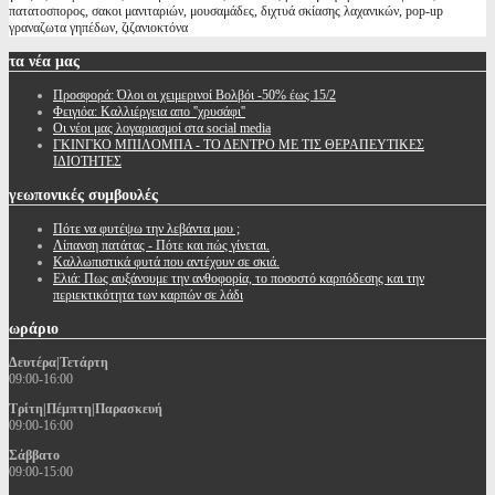
πατατοσπορος, σακοι μανιταριών, μουσαμάδες, διχτυά σκίασης λαχανικών, pop-up
γραναζωτα γηπέδων, ζιζανιοκτόνα
τα
νέα μας
Προσφορά: Όλοι οι χειμερινοί Βολβόι -50% έως 15/2
Φειγιόα: Καλλιέργεια απο ''χρυσάφι''
Oι νέοι μας λογαριασμοί στα social media
ΓΚΙΝΓΚΟ ΜΠΙΛΟΜΠΑ - ΤΟ ΔΕΝΤΡΟ ΜΕ ΤΙΣ ΘΕΡΑΠΕΥΤΙΚΕΣ
ΙΔΙΟΤΗΤΕΣ
γεωπονικές
συμβουλές
Πότε να φυτέψω την λεβάντα μου ;
Λίπανση πατάτας - Πότε και πώς γίνεται.
Καλλωπιστικά φυτά που αντέχουν σε σκιά.
Ελιά: Πως αυξάνουμε την ανθοφορία, το ποσοστό καρπόδεσης και την
περιεκτικότητα των καρπών σε λάδι
ωράριο
Δευτέρα|Τετάρτη
09:00-16:00
Τρίτη|Πέμπτη|Παρασκευή
09:00-16:00
Σάββατο
09:00-15:00