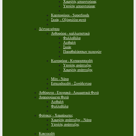
Χαμηλής μπορντούρας
Υψηλής μπορντούρας
Καρποφόροι - Superfoods
Σκιάς - Οξύφυλλα φυτά
Δέντρα κήπου
Ανθοφόρα - καλλωπιστικά
Φυλλοβόλα
Αειθαλή
Σκιάς
Παραθαλάσσιων περιοχών
Κωνοφόρα - Κυπαρισσοειδή
Υψηλής ανάπτυξης
Χαμηλής ανάπτυξης
Μίνι - Νάνα
Εσπεριδοειδή - Ξυνόδεντρα
Ανθόφυτα - Εποχιακά - Αρωματικά Φυτά
Αναρριχώμενα Φυτά
Αειθαλή
Φυλλοβόλα
Φοίνικες - Χαμαίρωπες
Χαμηλής ανάπτυξης - Νάνα
Υψηλής ανάπτυξης
Κακτοειδή