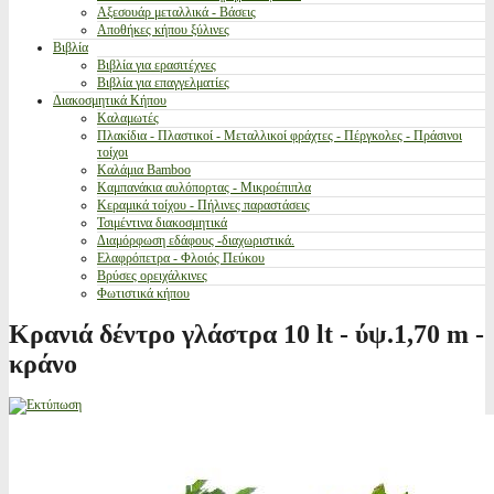
Αξεσουάρ μεταλλικά - Βάσεις
Αποθήκες κήπου ξύλινες
Βιβλία
Βιβλία για ερασιτέχνες
Βιβλία για επαγγελματίες
Διακοσμητικά Κήπου
Καλαμωτές
Πλακίδια - Πλαστικοί - Μεταλλικοί φράχτες - Πέργκολες - Πράσινοι
τοίχοι
Καλάμια Bamboo
Καμπανάκια αυλόπορτας - Μικροέπιπλα
Κεραμικά τοίχου - Πήλινες παραστάσεις
Τσιμέντινα διακοσμητικά
Διαμόρφωση εδάφους -διαχωριστικά.
Ελαφρόπετρα - Φλοιός Πεύκου
Βρύσες ορειχάλκινες
Φωτιστικά κήπου
Κρανιά δέντρο γλάστρα 10 lt - ύψ.1,70 m -
κράνο