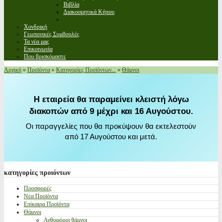
Βιβλία
Διακοσμητικά Κήπου
Χονδρική
Γεωπονικές Συμβουλές
Τα νέα μας
Επικοινωνία
Που βρισκόμαστε
Αρχική
»
Προϊόντα
»
Κατηγορίες Προϊόντων...
»
Θάμνοι
Η εταιρεία θα παραμείνει κλειστή λόγω
διακοπών από 9 μέχρι και 16 Αυγούστου.
Οι παραγγελίες που θα προκύψουν θα εκτελεστούν
από 17 Αυγούστου και μετά.
κατηγορίες
προιόντων
Προσφορές
Νέα Προϊόντα
Επίκαιρα Προϊόντα
Θάμνοι
Ανθοφόροι θάμνοι