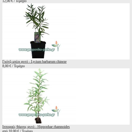
12,00 € / Τεμάχιο
Γκότζι μπέρι φυτό - Lycium barbarum chineze
8,00 € / Τεμάχιο
Ιπποφαές θάμνος φυτό - Hippophae rhamnoides
από 10,00 € / Τεμάχιο