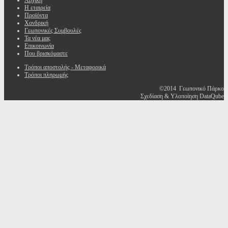
Αρχική
Η εταιρεία
Προϊόντα
Χονδρική
Γεωπονικές Συμβουλές
Τα νέα μας
Επικοινωνία
Που βρισκόμαστε
Τρόποι αποστολής - Μεταφορικά
Τρόποι πληρωμής
©2014 Γεωπονικό Πάρκο
Σχεδίαση & Υλοποίηση DataQube