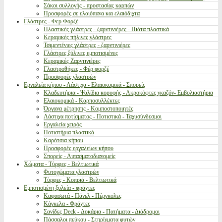
Σάκοι συλλογής - προστασίας καρπών
Προσφορές σε ελαιόπανα και ελαιόδιχτα
Γλάστρες - Φερ Φορζέ
Πλαστικές γλάστρες - ζαρντινιέρες - Πιάτα πλαστικά
Κεραμικές πήλινες γλάστρες
Τσιμεντένιες γλάστρες - ζαρντινιέρες
Γλάστρες ξύλινες εμποτισμένες
Κεραμικές Ζαρντινιέρες
Γλαστροθήκες - Φέρ φορζέ
Προσφορές γλαστρών
Εργαλεία κήπου - Λάστιχα - Ελαιοκομικά - Σπορείς
Κλαδευτήρια - Ψαλίδια κορυφής - Ακροκόφτες γκαζόν- Εμβολιαστήρια
Ελαιοκομικά - Καρποσυλλέκτες
Όργανα μέτρησης - Κομποστοποιητές
Λάστιχα ποτίσματος - Ποτιστικά - Ταχυσύνδεσμοι
Εργαλεία χειρός
Ποτιστήρια πλαστικά
Καρότσια κήπου
Προσφορές εργαλείων κήπου
Σπορείς - Λιπασματοδιανομείς
Χώματα - Τύρφες - Βελτιωτικά
Φυτοχώματα γλαστρών
Τύρφες - Κοπριά - Βελτιωτικά
Εμποτισμένη ξυλεία - φράχτες
Καφασωτά - Πάνελ - Πέργκολες
Κάγκελα - Φράχτες
Σανίδες Deck - Δοκάρια - Πατήματα - Διάδρομοι
Πάσσαλοι πεύκου - Στηρίγματα φυτών