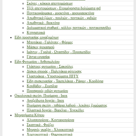
Σκόνες - κόκκοι απεντομώσεων
Τζέλ απεντομώσεων - Ετοιμόχρηστα δολώματα gel
Ποντικοφάρμακα - μυοκτόνα - αρουραιοκτόνα
Απωθητικά ζώων - πουλιών - ποντικών - φιδιών
Απωθητικά - βιοκτόνα
Δολωματικοί σταθμοί - κόλλες ποντικών - ποντικοπαγίδες
Κτηνιατρικά
Είδη προστασίας εργαζομένων
Μποτάκια - Γαλότσες - Φόρμες
Μάσκες ψεκασμού
Ιμάντες - Γυαλιά - Ωτασπίδες - Προσωπίδες
Γάντια εργασίας
Είδη Φυτωρίου - Ανθοπωλείου
Γλάστρες φυτωρίου - Σακούλες
Δίσκοι σποράς - Παλετάκια φύτευσης
Γλαστράκια - Υποστρώματα JIFFY
Είδη συσκευασίας - Ταμπελάκια - Ράφιες - Κορδόνια
Κουβάδες - Ζεμπίλια
Προσφορές ειδών φυτωρίου
Οικολογικά σκεύη- Πυρίμαχα - Inox
Ανοξείδωτα δοχεία - Inox
Πυρίμαχα σκεύη - πιθάρια λαδιού - λεκάνες ζυμώματος
Πλαστικά δοχεία - Βαρέλια - Τενεκέδες
Μηχανήματα Κήπου
Αλυσσοπρίονα - Κονταροπρίονα
Σκαπτικά - Φρέζες
Μηχανές γκαζόν - Χλοοκοπτικά
Χορτοκοπτικά - Θαμνοκοπτικά