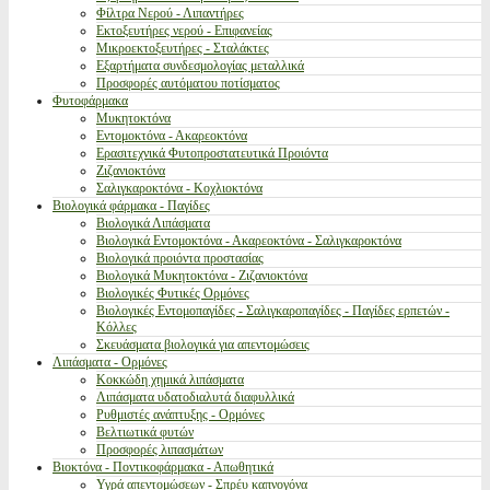
Φίλτρα Νερού - Λιπαντήρες
Εκτοξευτήρες νερού - Επιφανείας
Μικροεκτοξευτήρες - Σταλάκτες
Εξαρτήματα συνδεσμολογίας μεταλλικά
Προσφορές αυτόματου ποτίσματος
Φυτοφάρμακα
Μυκητοκτόνα
Εντομοκτόνα - Ακαρεοκτόνα
Ερασιτεχνικά Φυτοπροστατευτικά Προιόντα
Ζιζανιοκτόνα
Σαλιγκαροκτόνα - Κοχλιοκτόνα
Βιολογικά φάρμακα - Παγίδες
Βιολογικά Λιπάσματα
Βιολογικά Εντομοκτόνα - Ακαρεοκτόνα - Σαλιγκαροκτόνα
Βιολογικά προιόντα προστασίας
Βιολογικά Μυκητοκτόνα - Ζιζανιοκτόνα
Βιολογικές Φυτικές Ορμόνες
Βιολογικές Εντομοπαγίδες - Σαλιγκαροπαγίδες - Παγίδες ερπετών -
Κόλλες
Σκευάσματα βιολογικά για απεντομώσεις
Λιπάσματα - Ορμόνες
Κοκκώδη χημικά λιπάσματα
Λιπάσματα υδατοδιαλυτά διαφυλλικά
Ρυθμιστές ανάπτυξης - Ορμόνες
Βελτιωτικά φυτών
Προσφορές λιπασμάτων
Βιοκτόνα - Ποντικοφάρμακα - Απωθητικά
Υγρά απεντομώσεων - Σπρέυ καπνογόνα