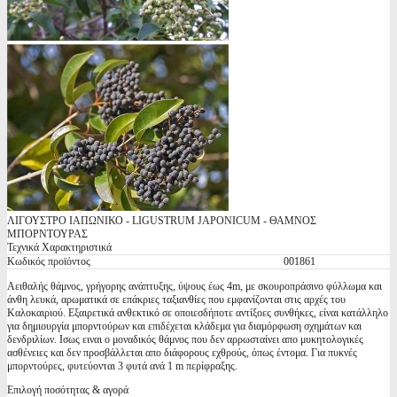
ΛΙΓΟΥΣΤΡΟ ΙΑΠΩΝΙΚΟ - LIGUSTRUM JAPONICUM - ΘΑΜΝΟΣ
ΜΠΟΡΝΤΟΥΡΑΣ
Τεχνικά Χαρακτηριστικά
Κωδικός προϊόντος
001861
Αειθαλής θάμνος, γρήγορης ανάπτυξης, ύψους έως 4m, με σκουροπράσινο φύλλωμα και
άνθη λευκά, αρωματικά σε επάκριες ταξιανθίες που εμφανίζονται στις αρχές του
Καλοκαιριού. Εξαιρετικά ανθεκτικό σε οποιεσδήποτε αντίξοες συνθήκες, είναι κατάλληλο
για δημιουργία μπορντούρων και επιδέχεται κλάδεμα για διαμόρφωση σχημάτων και
δενδριλίων. Ισως ειναι ο μοναδικός θάμνος που δεν αρρωσταίνει απο μυκητολογικές
ασθένειες και δεν προσβάλλεται απο διάφορους εχθρούς, όπως έντομα. Για πυκνές
μπορντούρες, φυτεύονται 3 φυτά ανά 1 m περίφραξης.
Επιλογή ποσότητας & αγορά