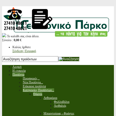
Το καλάθι σας είναι άδειο.
Σύνολο :
0,00 €
Καλώς ήρθατε
Σύνδεση | Εγγραφή
Αρχική
Η εταιρεία
Προϊόντα
Προσφορές...
Νέα Προϊόντα...
Επίκαιρα προϊόντα
Κατηγορίες Προϊόντων...
Θάμνοι
Ανθοφόροι
Φυλλοβόλοι
Αειθαλείς
Μπορντούρας - Φράχτες