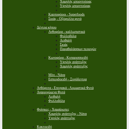
Χαμηλής μπορντούρας
Υψηλής μπορντούρας
Καρποφόροι - Superfoods
Σκιάς - Οξύφυλλα φυτά
Δέντρα κήπου
Ανθοφόρα - καλλωπιστικά
Φυλλοβόλα
Αειθαλή
Σκιάς
Παραθαλάσσιων περιοχών
Κωνοφόρα - Κυπαρισσοειδή
Υψηλής ανάπτυξης
Χαμηλής ανάπτυξης
Μίνι - Νάνα
Εσπεριδοειδή - Ξυνόδεντρα
Ανθόφυτα - Εποχιακά - Αρωματικά Φυτά
Αναρριχώμενα Φυτά
Αειθαλή
Φυλλοβόλα
Φοίνικες - Χαμαίρωπες
Χαμηλής ανάπτυξης - Νάνα
Υψηλής ανάπτυξης
Κακτοειδή