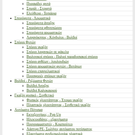
Πυραμίδες φυτά
Σπιράλ - Στριφτά
Ελεύθερα - Τοπιάρια
Σπορόφυτα - Αρωματικά
Σπορόφυτα άνοιξης
Σπορόφυτα φθινοπώρου
Σπορόφυτα αρωματικών
Λαχανόκηπος - Κόνδυλοι - Βολβοί
Σπόροι Φυτών
Σπόροι γκαζόν
Σπόροι λαχανικών σε φάκελα
Βιολογικοί σπόροι - Παλιοί παραδοσιακοί σπόροι
Σπόροι ανθέων - λουλουδιών
Σπόροι αρωματικών φυτών - Βοτάνων
Σπόροι επαγγελματικοί
Προσφορές σπόρων γκαζόν
Βολβοί - Ριζώματα Φυτών
Βολβοί Ανοιξης
Βολβοί Καλοκαιριού
Γκαζόν φυσικό - Συνθετικό
Φυσικός χλοοτάπητας - Έτοιμο γκαζόν
Πλαστικός χλοοτάπητας - Συνθετικό γκαζόν
Αυτόματο Πότισμα
Εκτοξευτήρες - Pop Up
Ηλεκτροβάνες - εξαρτήματα
Προγραμματιστές - Κομπιούτερ
Λάστιχα PE- Σωλήνες αυτόματου ποτίσματος
Εξαρτήματα συνδεσμολογίας πλαστικά