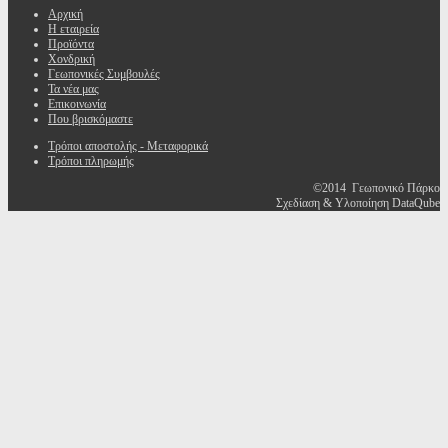
Αρχική
Η εταιρεία
Προϊόντα
Χονδρική
Γεωπονικές Συμβουλές
Τα νέα μας
Επικοινωνία
Που βρισκόμαστε
Τρόποι αποστολής - Μεταφορικά
Τρόποι πληρωμής
©2014 Γεωπονικό Πάρκο
Σχεδίαση & Υλοποίηση DataQube