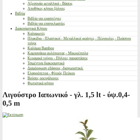
Αξεσουάρ μεταλλικά - Βάσεις
Αποθήκες κήπου ξύλινες
Βιβλία
Βιβλία για ερασιτέχνες
Βιβλία για επαγγελματίες
Διακοσμητικά Κήπου
Καλαμωτές
Πλακίδια - Πλαστικοί - Μεταλλικοί φράχτες - Πέργκολες - Πράσινοι
τοίχοι
Καλάμια Bamboo
Καμπανάκια αυλόπορτας - Μικροέπιπλα
Κεραμικά τοίχου - Πήλινες παραστάσεις
Τσιμέντινα διακοσμητικά
Διαμόρφωση εδάφους -διαχωριστικά.
Ελαφρόπετρα - Φλοιός Πεύκου
Βρύσες ορειχάλκινες
Φωτιστικά κήπου
Λιγούστρο Ιαπωνικό - γλ. 1,5 lt - ύψ.0,4-
0,5 m