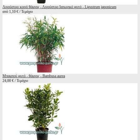
Λιγούστρο κοινό θάμνος - Λιγούστρο Ιαπωνικό φυτό - Ligustrum japonicum
από 1,10 € / Τεμάχιο
Μπαμπού φυτό - θάμνος - Bambusa aurea
24,00 € / Τεμάχιο