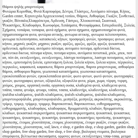
Θάμνοι ψηλής μπορντούρας
Φυτώρια Κορινθίας, Φυτά Καρποφόρα, Δέντρα, Γλάστρες, Αυτόματο πότισμα, Κήπος,
Garden center, Κηποτεχνία Αρχιτεκτονική τοπίου, Θάμνοι, Ανθοφόρα, Γκαζόν, Συνθετικό,
γκαζόν, Βότσαλα,Ελαφρόπετρα, Αρδευση, Γάστρες, Χλοοκοπτικά, Σκαπτικά,
Ψεκαστήρες, Κλαδοφάγοι, Κωνοφόρα, Λιπάσματα, Φυτοφάρμακα, Εσπεριδοειδή, Ξυλεία,
Σχήματα, τοπιάρια, τοπιαρια, φυτά σχήματα, φυτα σχηματα, σχηματοποιημένα φυτά,
σχηματοποιημενα φυτα, φυτώρια αττικής, φυτωρια αττικης, φυτωρια πελοπονησσου,
φυτωρια πελοπονησσου, κατασκευές κήπων, προσφορές φυτών, προσφορες φυτων, φυτά
κήπου, μηχανές γκαζόν, μηχανες γκαζον, φρέζες, φρεζες, φρέζα, φρεζα, ψεκαστικά,
αρδευτικά, αρδευτικα, αυτόματο πότισμα, αυτοματο ποτισμα, αρδευτικά δίκτυα,
αρδευτικα δικτυα, πότισμα κήπου, ποτισμα κηπου, αυτόματα ποτιστικά, μπέκ, μπεκ, ποπ
απ, πόπ άπ, εκτοξευτήρες, εκτοξευτηρες, λάστιχα ποτίσματος, λαστιχα ποτισματος, κέντρα
κήπου, εμποτισμένη ξυλεία, εμποτισμενη ξυλεια, ξυλεία κήπου, ξυλεια κηπου, πέργκολες,
περγκολες, καφασωτά, καφασωτα, θάμνοι μπορντούρας, θαμνοι μπορντουρας, ανθοφόροι
θάμνοι, ανθοφοροι θαμνοι, γεωπονικά καταστήματα, γεωπονικα καταστηματα,
εγκυκλοπαίδεια φυτών, εγκυκλοπαιδεια φυτών, φωτο φυτων, φωτό φυτών, φωτογραφίες
φυτών, φωτογραφιες φυτων, οξύφυλλα, οξυφυλλα φυτα, χώμα, χωμα, τύρφη, τυρφη,
χούμος, χουμος, οργανική ουσία, οργανικη ουσια, κλαδεμένα φυτά, κλαδεμενα φυτα,
τσάπα, τσαπα, φτυάρι, φτυαρι, τσάπα, τσαπα, κλαδευτήρι, κλαδευτήρια, κλαδευτηρι,
ψαλίδια κλαδέματος, ψαλίδι κλαδέματος, ψαλιδι κλαδεματος, ψαλιδια κλαδεματος,
μπορντουροψάλιδα, μπορντουροψαλιδο, μεσηνέζα, μεσηνεζα, ακροκόπτης, ακροκόπτης,
τρίμερ, τριμερ, τρίμμερ, τριμμερ, θαμνοκοπτικό, θαμνοκοπτικο, ευθυγραμμιστης,
ευθυγραμμιστής, κλαδοφάγος, κλαδοφαγος, θρυμματιστής κλαδιών, θρυμματιστης
κλαδιων, ψεκαστικά συγκροτήματα, ψεκαστικα συγκροτηματα, ψεκαστικά, ψεκαστικα,
ψεκαστήρες, ψεκαστηρες, ψεκαστήρι, ψεκαστηρι, ψεκαστήρες προπίεσης, ψεκαστηρες
προπιεσης, έτοιμος χλοοτάπητας, ετοιμος χλοοταπητας, έτοιμο γκαζόν, ετοιμο γκαζον,
χλοοτάπητας, χλοοταπητας, sod, lawn, e shop, e garden shop, e shop garden, garden shop,
shop garden, free shop garden, free shop, e free shop, βιολογικη ντοματα, βιολογικα
σπορόφυτα, βελτιωτικα σκευασματα, ορμονες φυτων, εκτοξευτηρες τσαφ-τσαφ, μειγμα