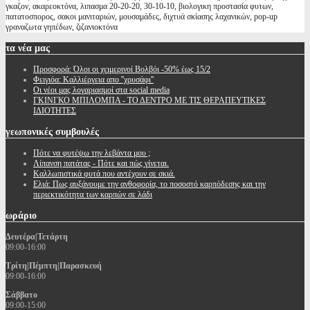
γκαζον, ακαρεοκτόνα, λιπασμα 20-20-20, 30-10-10, βιολογικη προστασία φυτων,
πατατοσπορος, σακοι μανιταριών, μουσαμάδες, διχτυά σκίασης λαχανικών, pop-up
γραναζωτα γηπέδων, ζιζανιοκτόνα
τα
νέα μας
Προσφορά: Όλοι οι χειμερινοί Βολβόι -50% έως 15/2
Φειγιόα: Καλλιέργεια απο ''χρυσάφι''
Oι νέοι μας λογαριασμοί στα social media
ΓΚΙΝΓΚΟ ΜΠΙΛΟΜΠΑ - ΤΟ ΔΕΝΤΡΟ ΜΕ ΤΙΣ ΘΕΡΑΠΕΥΤΙΚΕΣ
ΙΔΙΟΤΗΤΕΣ
γεωπονικές
συμβουλές
Πότε να φυτέψω την λεβάντα μου ;
Λίπανση πατάτας - Πότε και πώς γίνεται.
Καλλωπιστικά φυτά που αντέχουν σε σκιά.
Ελιά: Πως αυξάνουμε την ανθοφορία, το ποσοστό καρπόδεσης και την
περιεκτικότητα των καρπών σε λάδι
ωράριο
Δευτέρα|Τετάρτη
09:00-16:00
Τρίτη|Πέμπτη|Παρασκευή
09:00-16:00
Σάββατο
09:00-15:00