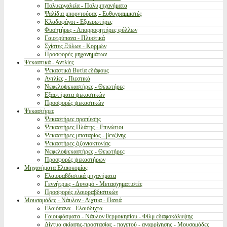
Πολυεργαλεία - Πολυμηχανήματα
Ψαλίδια μπορντούρας - Ευθυγραμμιστές
Κλαδοφάγοι - Εξαερωτήρες
Φυσητήρες - Απορροφητήρες φύλλων
Γαιοτρύπανα - Πλυστικά
Σχίστες Ξύλων - Κορμών
Προσφορές μηχανημάτων
Ψεκαστικά - Αντλίες
Ψεκαστικά Βυτία εδάφους
Αντλίες - Πιεστικά
Νεφελοψεκαστήρες - Θειωτήρες
Εξαρτήματα ψεκαστικών
Προσφορές ψεκαστικών
Ψεκαστήρες
Ψεκαστήρες προπίεσης
Ψεκαστήρες Πλάτης - Επινώτιοι
Ψεκαστήρες μπαταρίας - βενζίνης
Ψεκαστήρες ζιζανιοκτονίας
Νεφελοψεκαστήρες - Θειωτήρες
Προσφορές ψεκαστήρων
Μηχανήματα Ελαιοκομίας
Ελαιοραβδιστικά μηχανήματα
Γεννήτριες - Δυναμό - Μετασχηματιστές
Προσφορές ελαιοραβδιστικών
Μουσαμάδες - Νάυλον - Δίχτυα - Πανιά
Ελαιόπανα - Ελαιόδιχτα
Γαιουφάσματα - Νάυλον θερμοκηπίου - Φίλμ εδαφοκάλυψης
Δίχτυα σκίασης-προστασίας - παγετού - αναρρίχησης - Μουσαμάδες