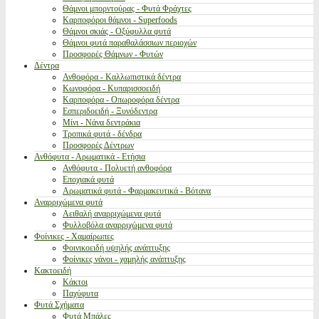
Θάμνοι μπορντούρας - Φυτά Φράχτες
Καρποφόροι θάμνοι - Superfoods
Θάμνοι σκιάς - Οξύφυλλα φυτά
Θάμνοι φυτά παραθαλάσσιων περιοχών
Προσφορές Θάμνων - Φυτών
Δέντρα
Ανθοφόρα - Καλλωπιστικά δέντρα
Κωνοφόρα - Κυπαρισσοειδή
Καρποφόρα - Οπωροφόρα δέντρα
Εσπεριδοειδή - Ξυνόδεντρα
Μίνι - Νάνα δεντράκια
Τροπικά φυτά - δένδρα
Προσφορές Δέντρων
Ανθόφυτα - Αρωματικά - Ετήσια
Ανθόφυτα - Πολυετή ανθοφόρα
Εποχιακά φυτά
Αρωματικά φυτά - Φαρμακευτικά - Βότανα
Αναρριχώμενα φυτά
Αειθαλή αναρριχώμενα φυτά
Φυλλοβόλα αναρριχώμενα φυτά
Φοίνικες - Χαμαίρωπες
Φοινικοειδή υψηλής ανάπτυξης
Φοίνικες νάνοι - χαμηλής ανάπτυξης
Κακτοειδή
Κάκτοι
Παχύφυτα
Φυτά Σχήματα
Φυτά Μπάλες