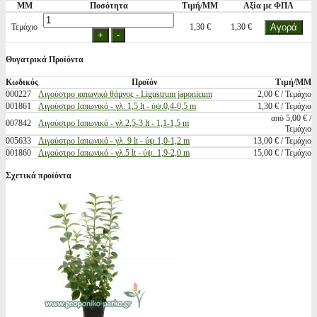
ΜΜ
Ποσότητα
Τιμή/ΜΜ
Αξία με ΦΠΑ
Τεμάχιο
1,30 €
1,30 €
Θυγατρικά Προϊόντα
Κωδικός
Προϊόν
Τιμή/ΜΜ
000227
Λιγούστρο ιαπωνικό θάμνος - Ligustrum japonicum
2,00 € / Τεμάχιο
001861
Λιγούστρο Ιαπωνικό - γλ. 1,5 lt - ύψ.0,4-0,5 m
1,30 € / Τεμάχιο
από 5,00 € /
007842
Λιγούστρο Ιαπωνικό - γλ.2,5-3 lt - 1,1-1,5 m
Τεμάχιο
005633
Λιγούστρο Ιαπωνικό - γλ. 9 lt - ύψ.1,0-1,2 m
13,00 € / Τεμάχιο
001860
Λιγούστρο Ιαπωνικό - γλ.5 lt - ύψ. 1,9-2,0 m
15,00 € / Τεμάχιο
Σχετικά προϊόντα