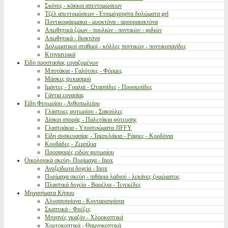
Σκόνες - κόκκοι απεντομώσεων
Τζέλ απεντομώσεων - Ετοιμόχρηστα δολώματα gel
Ποντικοφάρμακα - μυοκτόνα - αρουραιοκτόνα
Απωθητικά ζώων - πουλιών - ποντικών - φιδιών
Απωθητικά - βιοκτόνα
Δολωματικοί σταθμοί - κόλλες ποντικών - ποντικοπαγίδες
Κτηνιατρικά
Είδη προστασίας εργαζομένων
Μποτάκια - Γαλότσες - Φόρμες
Μάσκες ψεκασμού
Ιμάντες - Γυαλιά - Ωτασπίδες - Προσωπίδες
Γάντια εργασίας
Είδη Φυτωρίου - Ανθοπωλείου
Γλάστρες φυτωρίου - Σακούλες
Δίσκοι σποράς - Παλετάκια φύτευσης
Γλαστράκια - Υποστρώματα JIFFY
Είδη συσκευασίας - Ταμπελάκια - Ράφιες - Κορδόνια
Κουβάδες - Ζεμπίλια
Προσφορές ειδών φυτωρίου
Οικολογικά σκεύη- Πυρίμαχα - Inox
Ανοξείδωτα δοχεία - Inox
Πυρίμαχα σκεύη - πιθάρια λαδιού - λεκάνες ζυμώματος
Πλαστικά δοχεία - Βαρέλια - Τενεκέδες
Μηχανήματα Κήπου
Αλυσσοπρίονα - Κονταροπρίονα
Σκαπτικά - Φρέζες
Μηχανές γκαζόν - Χλοοκοπτικά
Χορτοκοπτικά - Θαμνοκοπτικά