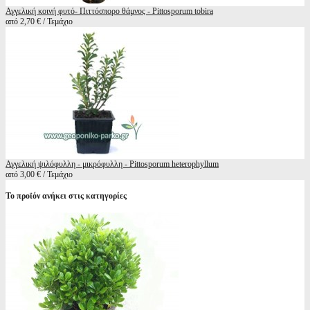
Αγγελική κοινή φυτό- Πιττόσπορο θάμνος - Pittosporum tobira
από 2,70 € / Τεμάχιο
Αγγελική ψιλόφυλλη - μικρόφυλλη - Pittosporum heterophyllum
από 3,00 € / Τεμάχιο
Το προϊόν ανήκει στις κατηγορίες