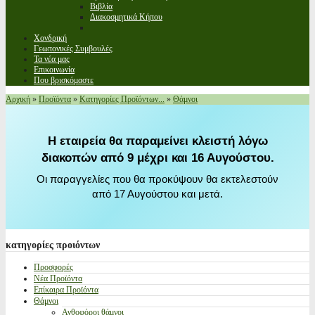
Βιβλία
Διακοσμητικά Κήπου
Χονδρική
Γεωπονικές Συμβουλές
Τα νέα μας
Επικοινωνία
Που βρισκόμαστε
Αρχική
»
Προϊόντα
»
Κατηγορίες Προϊόντων...
»
Θάμνοι
Η εταιρεία θα παραμείνει κλειστή λόγω
διακοπών από 9 μέχρι και 16 Αυγούστου.
Οι παραγγελίες που θα προκύψουν θα εκτελεστούν
από 17 Αυγούστου και μετά.
κατηγορίες
προιόντων
Προσφορές
Νέα Προϊόντα
Επίκαιρα Προϊόντα
Θάμνοι
Ανθοφόροι θάμνοι