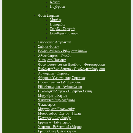
Κάκτοι
Παχύφυτα
Φυτά Σχήματα
Μπάλες
Πυραμίδες
Σπιράλ - Στριφτά
Ελεύθερα - Τοπιάρια
Σπορόφυτα Λαχανικών
Σπόροι Φυτών
Βολβοί Ανθεων - Ριζώματα Φυτών
Χλοοτάπητας - Γκαζόν
Αυτόματο Πότισμα
Φυτοπροστατευτικά Προϊόντα - Φυτοφάρμακα
Βιολογικά Σκευάσματα - Οικολογικά Φάρμακα
Λιπάσματα - Ορμόνες
Φάρμακα Υγειονομικής Σημασίας
Προστατευτικά Είδη Εργασίας
Είδη Φυτωρίου - Ανθοπωλείου
Οικολογικά Δοχεία - Πυρίμαχα Σκεύη
Μηχανήματα Κήπου
Ψεκαστικά Συγκροτήματα
Ψεκαστήρες
Μηχανήματα Ελαιοκομίας
Μουσαμάδες - Δίχτυα - Πανιά
Γλάστρες - Φερ Φορζέ
Εργαλεία - Είδη Κήπου
Χώματα - Βελτιωτικά εδάφους
Εμποτισμένη ξυλεία κήπου