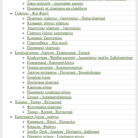
Σάκοι συλλογής - προστασίας καρπών
Προσφορές σε ελαιόπανα και ελαιόδιχτα
Γλάστρες - Φερ Φορζέ
Πλαστικές γλάστρες - ζαρντινιέρες - Πιάτα πλαστικά
Κεραμικές πήλινες γλάστρες
Τσιμεντένιες γλάστρες - ζαρντινιέρες
Γλάστρες ξύλινες εμποτισμένες
Κεραμικές Ζαρντινιέρες
Γλαστροθήκες - Φέρ φορζέ
Προσφορές γλαστρών
Εργαλεία κήπου - Λάστιχα - Ελαιοκομικά - Σπορείς
Κλαδευτήρια - Ψαλίδια κορυφής - Ακροκόφτες γκαζόν- Εμβολιαστήρια
Ελαιοκομικά - Καρποσυλλέκτες
Όργανα μέτρησης - Κομποστοποιητές
Λάστιχα ποτίσματος - Ποτιστικά - Ταχυσύνδεσμοι
Εργαλεία χειρός
Ποτιστήρια πλαστικά
Καρότσια κήπου
Προσφορές εργαλείων κήπου
Σπορείς - Λιπασματοδιανομείς
Χώματα - Τύρφες - Βελτιωτικά
Φυτοχώματα γλαστρών
Τύρφες - Κοπριά - Βελτιωτικά
Εμποτισμένη ξυλεία - φράχτες
Καφασωτά - Πάνελ - Πέργκολες
Κάγκελα - Φράχτες
Σανίδες Deck - Δοκάρια - Πατήματα - Διάδρομοι
Πάσσαλοι πεύκου - Στηρίγματα φυτών