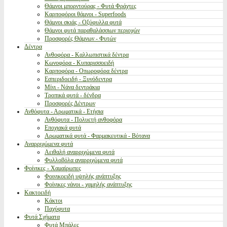
Θάμνοι μπορντούρας - Φυτά Φράχτες
Καρποφόροι θάμνοι - Superfoods
Θάμνοι σκιάς - Οξύφυλλα φυτά
Θάμνοι φυτά παραθαλάσσιων περιοχών
Προσφορές Θάμνων - Φυτών
Δέντρα
Ανθοφόρα - Καλλωπιστικά δέντρα
Κωνοφόρα - Κυπαρισσοειδή
Καρποφόρα - Οπωροφόρα δέντρα
Εσπεριδοειδή - Ξυνόδεντρα
Μίνι - Νάνα δεντράκια
Τροπικά φυτά - δένδρα
Προσφορές Δέντρων
Ανθόφυτα - Αρωματικά - Ετήσια
Ανθόφυτα - Πολυετή ανθοφόρα
Εποχιακά φυτά
Αρωματικά φυτά - Φαρμακευτικά - Βότανα
Αναρριχώμενα φυτά
Αειθαλή αναρριχώμενα φυτά
Φυλλοβόλα αναρριχώμενα φυτά
Φοίνικες - Χαμαίρωπες
Φοινικοειδή υψηλής ανάπτυξης
Φοίνικες νάνοι - χαμηλής ανάπτυξης
Κακτοειδή
Κάκτοι
Παχύφυτα
Φυτά Σχήματα
Φυτά Μπάλες