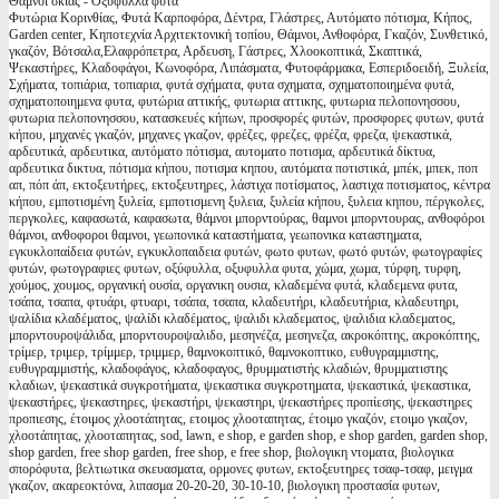
Θάμνοι σκιάς - Οξύφυλλα φυτά
Φυτώρια Κορινθίας, Φυτά Καρποφόρα, Δέντρα, Γλάστρες, Αυτόματο πότισμα, Κήπος,
Garden center, Κηποτεχνία Αρχιτεκτονική τοπίου, Θάμνοι, Ανθοφόρα, Γκαζόν, Συνθετικό,
γκαζόν, Βότσαλα,Ελαφρόπετρα, Αρδευση, Γάστρες, Χλοοκοπτικά, Σκαπτικά,
Ψεκαστήρες, Κλαδοφάγοι, Κωνοφόρα, Λιπάσματα, Φυτοφάρμακα, Εσπεριδοειδή, Ξυλεία,
Σχήματα, τοπιάρια, τοπιαρια, φυτά σχήματα, φυτα σχηματα, σχηματοποιημένα φυτά,
σχηματοποιημενα φυτα, φυτώρια αττικής, φυτωρια αττικης, φυτωρια πελοπονησσου,
φυτωρια πελοπονησσου, κατασκευές κήπων, προσφορές φυτών, προσφορες φυτων, φυτά
κήπου, μηχανές γκαζόν, μηχανες γκαζον, φρέζες, φρεζες, φρέζα, φρεζα, ψεκαστικά,
αρδευτικά, αρδευτικα, αυτόματο πότισμα, αυτοματο ποτισμα, αρδευτικά δίκτυα,
αρδευτικα δικτυα, πότισμα κήπου, ποτισμα κηπου, αυτόματα ποτιστικά, μπέκ, μπεκ, ποπ
απ, πόπ άπ, εκτοξευτήρες, εκτοξευτηρες, λάστιχα ποτίσματος, λαστιχα ποτισματος, κέντρα
κήπου, εμποτισμένη ξυλεία, εμποτισμενη ξυλεια, ξυλεία κήπου, ξυλεια κηπου, πέργκολες,
περγκολες, καφασωτά, καφασωτα, θάμνοι μπορντούρας, θαμνοι μπορντουρας, ανθοφόροι
θάμνοι, ανθοφοροι θαμνοι, γεωπονικά καταστήματα, γεωπονικα καταστηματα,
εγκυκλοπαίδεια φυτών, εγκυκλοπαιδεια φυτών, φωτο φυτων, φωτό φυτών, φωτογραφίες
φυτών, φωτογραφιες φυτων, οξύφυλλα, οξυφυλλα φυτα, χώμα, χωμα, τύρφη, τυρφη,
χούμος, χουμος, οργανική ουσία, οργανικη ουσια, κλαδεμένα φυτά, κλαδεμενα φυτα,
τσάπα, τσαπα, φτυάρι, φτυαρι, τσάπα, τσαπα, κλαδευτήρι, κλαδευτήρια, κλαδευτηρι,
ψαλίδια κλαδέματος, ψαλίδι κλαδέματος, ψαλιδι κλαδεματος, ψαλιδια κλαδεματος,
μπορντουροψάλιδα, μπορντουροψαλιδο, μεσηνέζα, μεσηνεζα, ακροκόπτης, ακροκόπτης,
τρίμερ, τριμερ, τρίμμερ, τριμμερ, θαμνοκοπτικό, θαμνοκοπτικο, ευθυγραμμιστης,
ευθυγραμμιστής, κλαδοφάγος, κλαδοφαγος, θρυμματιστής κλαδιών, θρυμματιστης
κλαδιων, ψεκαστικά συγκροτήματα, ψεκαστικα συγκροτηματα, ψεκαστικά, ψεκαστικα,
ψεκαστήρες, ψεκαστηρες, ψεκαστήρι, ψεκαστηρι, ψεκαστήρες προπίεσης, ψεκαστηρες
προπιεσης, έτοιμος χλοοτάπητας, ετοιμος χλοοταπητας, έτοιμο γκαζόν, ετοιμο γκαζον,
χλοοτάπητας, χλοοταπητας, sod, lawn, e shop, e garden shop, e shop garden, garden shop,
shop garden, free shop garden, free shop, e free shop, βιολογικη ντοματα, βιολογικα
σπορόφυτα, βελτιωτικα σκευασματα, ορμονες φυτων, εκτοξευτηρες τσαφ-τσαφ, μειγμα
γκαζον, ακαρεοκτόνα, λιπασμα 20-20-20, 30-10-10, βιολογικη προστασία φυτων,