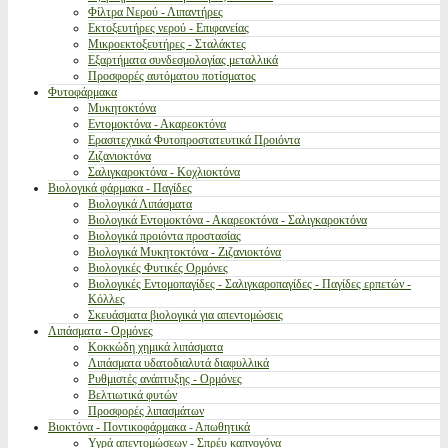
Φίλτρα Νερού - Λιπαντήρες
Εκτοξευτήρες νερού - Επιφανείας
Μικροεκτοξευτήρες - Σταλάκτες
Εξαρτήματα συνδεσμολογίας μεταλλικά
Προσφορές αυτόματου ποτίσματος
Φυτοφάρμακα
Μυκητοκτόνα
Εντομοκτόνα - Ακαρεοκτόνα
Ερασιτεχνικά Φυτοπροστατευτικά Προιόντα
Ζιζανιοκτόνα
Σαλιγκαροκτόνα - Κοχλιοκτόνα
Βιολογικά φάρμακα - Παγίδες
Βιολογικά Λιπάσματα
Βιολογικά Εντομοκτόνα - Ακαρεοκτόνα - Σαλιγκαροκτόνα
Βιολογικά προιόντα προστασίας
Βιολογικά Μυκητοκτόνα - Ζιζανιοκτόνα
Βιολογικές Φυτικές Ορμόνες
Βιολογικές Εντομοπαγίδες - Σαλιγκαροπαγίδες - Παγίδες ερπετών -
Κόλλες
Σκευάσματα βιολογικά για απεντομώσεις
Λιπάσματα - Ορμόνες
Κοκκώδη χημικά λιπάσματα
Λιπάσματα υδατοδιαλυτά διαφυλλικά
Ρυθμιστές ανάπτυξης - Ορμόνες
Βελτιωτικά φυτών
Προσφορές λιπασμάτων
Βιοκτόνα - Ποντικοφάρμακα - Απωθητικά
Υγρά απεντομώσεων - Σπρέυ καπνογόνα