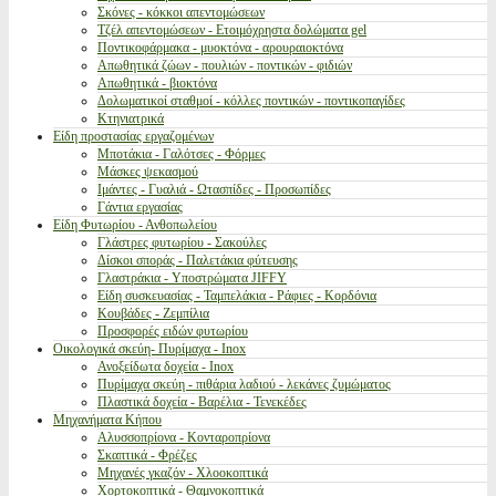
Σκόνες - κόκκοι απεντομώσεων
Τζέλ απεντομώσεων - Ετοιμόχρηστα δολώματα gel
Ποντικοφάρμακα - μυοκτόνα - αρουραιοκτόνα
Απωθητικά ζώων - πουλιών - ποντικών - φιδιών
Απωθητικά - βιοκτόνα
Δολωματικοί σταθμοί - κόλλες ποντικών - ποντικοπαγίδες
Κτηνιατρικά
Είδη προστασίας εργαζομένων
Μποτάκια - Γαλότσες - Φόρμες
Μάσκες ψεκασμού
Ιμάντες - Γυαλιά - Ωτασπίδες - Προσωπίδες
Γάντια εργασίας
Είδη Φυτωρίου - Ανθοπωλείου
Γλάστρες φυτωρίου - Σακούλες
Δίσκοι σποράς - Παλετάκια φύτευσης
Γλαστράκια - Υποστρώματα JIFFY
Είδη συσκευασίας - Ταμπελάκια - Ράφιες - Κορδόνια
Κουβάδες - Ζεμπίλια
Προσφορές ειδών φυτωρίου
Οικολογικά σκεύη- Πυρίμαχα - Inox
Ανοξείδωτα δοχεία - Inox
Πυρίμαχα σκεύη - πιθάρια λαδιού - λεκάνες ζυμώματος
Πλαστικά δοχεία - Βαρέλια - Τενεκέδες
Μηχανήματα Κήπου
Αλυσσοπρίονα - Κονταροπρίονα
Σκαπτικά - Φρέζες
Μηχανές γκαζόν - Χλοοκοπτικά
Χορτοκοπτικά - Θαμνοκοπτικά