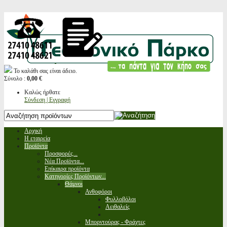
Το καλάθι σας είναι άδειο.
Σύνολο :
0,00 €
Καλώς ήρθατε
Σύνδεση | Εγγραφή
Αρχική
Η εταιρεία
Προϊόντα
Προσφορές...
Νέα Προϊόντα...
Επίκαιρα προϊόντα
Κατηγορίες Προϊόντων...
Θάμνοι
Ανθοφόροι
Φυλλοβόλοι
Αειθαλείς
Μπορντούρας - Φράχτες