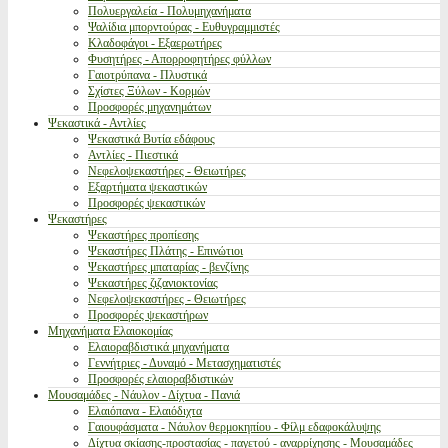
Πολυεργαλεία - Πολυμηχανήματα
Ψαλίδια μπορντούρας - Ευθυγραμμιστές
Κλαδοφάγοι - Εξαερωτήρες
Φυσητήρες - Απορροφητήρες φύλλων
Γαιοτρύπανα - Πλυστικά
Σχίστες Ξύλων - Κορμών
Προσφορές μηχανημάτων
Ψεκαστικά - Αντλίες
Ψεκαστικά Βυτία εδάφους
Αντλίες - Πιεστικά
Νεφελοψεκαστήρες - Θειωτήρες
Εξαρτήματα ψεκαστικών
Προσφορές ψεκαστικών
Ψεκαστήρες
Ψεκαστήρες προπίεσης
Ψεκαστήρες Πλάτης - Επινώτιοι
Ψεκαστήρες μπαταρίας - βενζίνης
Ψεκαστήρες ζιζανιοκτονίας
Νεφελοψεκαστήρες - Θειωτήρες
Προσφορές ψεκαστήρων
Μηχανήματα Ελαιοκομίας
Ελαιοραβδιστικά μηχανήματα
Γεννήτριες - Δυναμό - Μετασχηματιστές
Προσφορές ελαιοραβδιστικών
Μουσαμάδες - Νάυλον - Δίχτυα - Πανιά
Ελαιόπανα - Ελαιόδιχτα
Γαιουφάσματα - Νάυλον θερμοκηπίου - Φίλμ εδαφοκάλυψης
Δίχτυα σκίασης-προστασίας - παγετού - αναρρίχησης - Μουσαμάδες