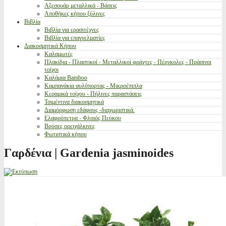
Αξεσουάρ μεταλλικά - Βάσεις
Αποθήκες κήπου ξύλινες
Βιβλία
Βιβλία για ερασιτέχνες
Βιβλία για επαγγελματίες
Διακοσμητικά Κήπου
Καλαμωτές
Πλακίδια - Πλαστικοί - Μεταλλικοί φράχτες - Πέργκολες - Πράσινοι
τοίχοι
Καλάμια Bamboo
Καμπανάκια αυλόπορτας - Μικροέπιπλα
Κεραμικά τοίχου - Πήλινες παραστάσεις
Τσιμέντινα διακοσμητικά
Διαμόρφωση εδάφους -διαχωριστικά.
Ελαφρόπετρα - Φλοιός Πεύκου
Βρύσες ορειχάλκινες
Φωτιστικά κήπου
Γαρδένια | Gardenia jasminoides