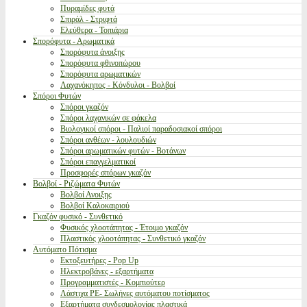
Πυραμίδες φυτά
Σπιράλ - Στριφτά
Ελεύθερα - Τοπιάρια
Σπορόφυτα - Αρωματικά
Σπορόφυτα άνοιξης
Σπορόφυτα φθινοπώρου
Σπορόφυτα αρωματικών
Λαχανόκηπος - Κόνδυλοι - Βολβοί
Σπόροι Φυτών
Σπόροι γκαζόν
Σπόροι λαχανικών σε φάκελα
Βιολογικοί σπόροι - Παλιοί παραδοσιακοί σπόροι
Σπόροι ανθέων - λουλουδιών
Σπόροι αρωματικών φυτών - Βοτάνων
Σπόροι επαγγελματικοί
Προσφορές σπόρων γκαζόν
Βολβοί - Ριζώματα Φυτών
Βολβοί Ανοιξης
Βολβοί Καλοκαιριού
Γκαζόν φυσικό - Συνθετικό
Φυσικός χλοοτάπητας - Έτοιμο γκαζόν
Πλαστικός χλοοτάπητας - Συνθετικό γκαζόν
Αυτόματο Πότισμα
Εκτοξευτήρες - Pop Up
Ηλεκτροβάνες - εξαρτήματα
Προγραμματιστές - Κομπιούτερ
Λάστιχα PE- Σωλήνες αυτόματου ποτίσματος
Εξαρτήματα συνδεσμολογίας πλαστικά