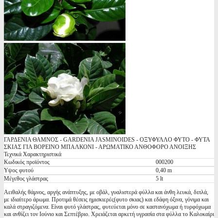
ΓΑΡΔΕΝΙΑ ΘΑΜΝΟΣ - GARDENIA JASMINOIDES - ΟΞΥΦΥΛΛΟ ΦΥΤΟ - ΦΥΤΑ
ΣΚΙΑΣ ΓΙΑ ΒΟΡΕΙΝΟ ΜΠΑΛΚΟΝΙ - ΑΡΩΜΑΤΙΚΟ ΑΝΘΟΦΟΡΟ ΑΝΟΙΞΗΣ
Τεχνικά Χαρακτηριστικά
Κωδικός προϊόντος
000200
Υψος φυτού
0,40 m
Μέγεθος γλάστρας
5 lt
Αειθαλής θάμνος, αργής ανάπτυξης, με οβάλ, γυαλιστερά φύλλα και άνθη λευκά, διπλά,
με ιδιαίτερο άρωμα. Προτιμά θέσεις ημισκιερές(φυτο σκιας) και εδάφη όξινα, γόνιμα και
καλά στραγιζόμενα. Είναι φυτό γλάστρας, φυτεύεται μόνο σε καστανόχωμα ή τυρφόχωμα
και ανθίζει τον Ιούνιο και Σεπτέβριο. Χρειάζεται αρκετή υγρασία στα φύλλα το Καλοκαίρι