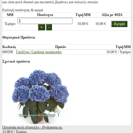
και είναι φυτό ιδανικό για σκεπαστές βεράντες και πυλωτές σπιτιών.
Επιλογή ποσότητας & αγορά
ΜΜ
Ποσότητα
Τιμή/ΜΜ
Αξία με ΦΠΑ
Τεμάχιο
10,00 €
10,00 €
Θυγατρικά Προϊόντα
Κωδικός
Προϊόν
Τιμή/ΜΜ
000200
Γαρδένια | Gardenia jasminoides
10,00 € / Τεμάχιο
Σχετικά προϊόντα
Ορτανσία φυτό οξύφυλλο - Hydrangea sp.
12,00 € / Τεμάχιο