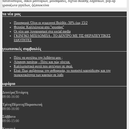
πατατοσπορος, σακοι μανιταριών, μουσαμάδες, διχτυά σκίασης λαχανικών, pop-up
γραναζωτα γηπέδων, ζιζανιοκτόνα
τα
νέα μας
Προσφορά: Όλοι οι χειμερινοί Βολβόι -50% έως 15/2
Φειγιόα: Καλλιέργεια απο ''χρυσάφι''
Oι νέοι μας λογαριασμοί στα social media
ΓΚΙΝΓΚΟ ΜΠΙΛΟΜΠΑ - ΤΟ ΔΕΝΤΡΟ ΜΕ ΤΙΣ ΘΕΡΑΠΕΥΤΙΚΕΣ
ΙΔΙΟΤΗΤΕΣ
γεωπονικές
συμβουλές
Πότε να φυτέψω την λεβάντα μου ;
Λίπανση πατάτας - Πότε και πώς γίνεται.
Καλλωπιστικά φυτά που αντέχουν σε σκιά.
Ελιά: Πως αυξάνουμε την ανθοφορία, το ποσοστό καρπόδεσης και την
περιεκτικότητα των καρπών σε λάδι
ωράριο
Δευτέρα|Τετάρτη
09:00-16:00
Τρίτη|Πέμπτη|Παρασκευή
09:00-16:00
Σάββατο
09:00-15:00
Κυριακή