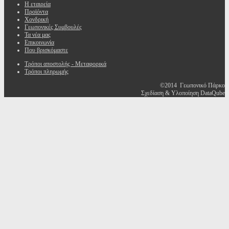
Η εταιρεία
Προϊόντα
Χονδρική
Γεωπονικές Συμβουλές
Τα νέα μας
Επικοινωνία
Που βρισκόμαστε
Τρόποι αποστολής - Μεταφορικά
Τρόποι πληρωμής
©2014 Γεωπονικό Πάρκο
Σχεδίαση & Υλοποίηση DataQube