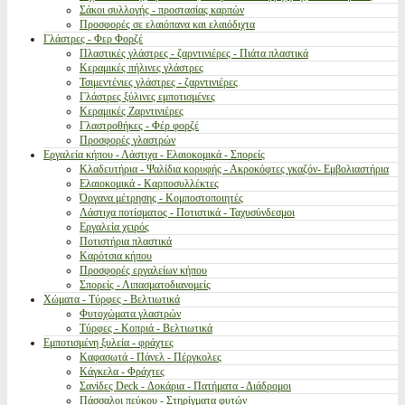
Σάκοι συλλογής - προστασίας καρπών
Προσφορές σε ελαιόπανα και ελαιόδιχτα
Γλάστρες - Φερ Φορζέ
Πλαστικές γλάστρες - ζαρντινιέρες - Πιάτα πλαστικά
Κεραμικές πήλινες γλάστρες
Τσιμεντένιες γλάστρες - ζαρντινιέρες
Γλάστρες ξύλινες εμποτισμένες
Κεραμικές Ζαρντινιέρες
Γλαστροθήκες - Φέρ φορζέ
Προσφορές γλαστρών
Εργαλεία κήπου - Λάστιχα - Ελαιοκομικά - Σπορείς
Κλαδευτήρια - Ψαλίδια κορυφής - Ακροκόφτες γκαζόν- Εμβολιαστήρια
Ελαιοκομικά - Καρποσυλλέκτες
Όργανα μέτρησης - Κομποστοποιητές
Λάστιχα ποτίσματος - Ποτιστικά - Ταχυσύνδεσμοι
Εργαλεία χειρός
Ποτιστήρια πλαστικά
Καρότσια κήπου
Προσφορές εργαλείων κήπου
Σπορείς - Λιπασματοδιανομείς
Χώματα - Τύρφες - Βελτιωτικά
Φυτοχώματα γλαστρών
Τύρφες - Κοπριά - Βελτιωτικά
Εμποτισμένη ξυλεία - φράχτες
Καφασωτά - Πάνελ - Πέργκολες
Κάγκελα - Φράχτες
Σανίδες Deck - Δοκάρια - Πατήματα - Διάδρομοι
Πάσσαλοι πεύκου - Στηρίγματα φυτών