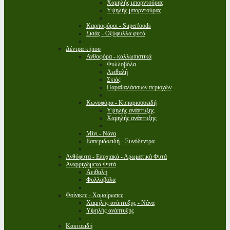
Χαμηλής μπορντούρας
Υψηλής μπορντούρας
Καρποφόροι - Superfoods
Σκιάς - Οξύφυλλα φυτά
Δέντρα κήπου
Ανθοφόρα - καλλωπιστικά
Φυλλοβόλα
Αειθαλή
Σκιάς
Παραθαλάσσιων περιοχών
Κωνοφόρα - Κυπαρισσοειδή
Υψηλής ανάπτυξης
Χαμηλής ανάπτυξης
Μίνι - Νάνα
Εσπεριδοειδή - Ξυνόδεντρα
Ανθόφυτα - Εποχιακά - Αρωματικά Φυτά
Αναρριχώμενα Φυτά
Αειθαλή
Φυλλοβόλα
Φοίνικες - Χαμαίρωπες
Χαμηλής ανάπτυξης - Νάνα
Υψηλής ανάπτυξης
Κακτοειδή