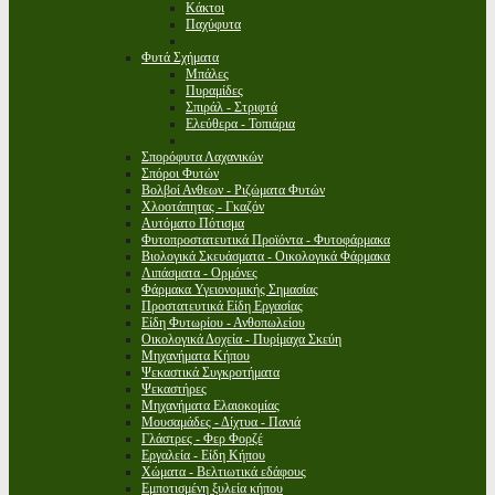
Κάκτοι
Παχύφυτα
Φυτά Σχήματα
Μπάλες
Πυραμίδες
Σπιράλ - Στριφτά
Ελεύθερα - Τοπιάρια
Σπορόφυτα Λαχανικών
Σπόροι Φυτών
Βολβοί Ανθεων - Ριζώματα Φυτών
Χλοοτάπητας - Γκαζόν
Αυτόματο Πότισμα
Φυτοπροστατευτικά Προϊόντα - Φυτοφάρμακα
Βιολογικά Σκευάσματα - Οικολογικά Φάρμακα
Λιπάσματα - Ορμόνες
Φάρμακα Υγειονομικής Σημασίας
Προστατευτικά Είδη Εργασίας
Είδη Φυτωρίου - Ανθοπωλείου
Οικολογικά Δοχεία - Πυρίμαχα Σκεύη
Μηχανήματα Κήπου
Ψεκαστικά Συγκροτήματα
Ψεκαστήρες
Μηχανήματα Ελαιοκομίας
Μουσαμάδες - Δίχτυα - Πανιά
Γλάστρες - Φερ Φορζέ
Εργαλεία - Είδη Κήπου
Χώματα - Βελτιωτικά εδάφους
Εμποτισμένη ξυλεία κήπου