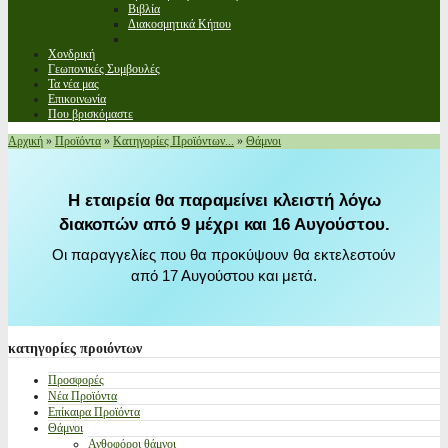
Βιβλία
Διακοσμητικά Κήπου
Χονδρική
Γεωπονικές Συμβουλές
Τα νέα μας
Επικοινωνία
Που βρισκόμαστε
Αρχική
»
Προϊόντα
»
Κατηγορίες Προϊόντων...
»
Θάμνοι
Η εταιρεία θα παραμείνει κλειστή λόγω
διακοπών από 9 μέχρι και 16 Αυγούστου.
Οι παραγγελίες που θα προκύψουν θα εκτελεστούν
από 17 Αυγούστου και μετά.
κατηγορίες
προιόντων
Προσφορές
Νέα Προϊόντα
Επίκαιρα Προϊόντα
Θάμνοι
Ανθοφόροι θάμνοι