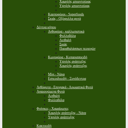
Χαμηλής μπορντούρας
Υψηλής μπορντούρας
Καρποφόροι - Superfoods
Σκιάς - Οξύφυλλα φυτά
Δέντρα κήπου
Ανθοφόρα - καλλωπιστικά
Φυλλοβόλα
Αειθαλή
Σκιάς
Παραθαλάσσιων περιοχών
Κωνοφόρα - Κυπαρισσοειδή
Υψηλής ανάπτυξης
Χαμηλής ανάπτυξης
Μίνι - Νάνα
Εσπεριδοειδή - Ξυνόδεντρα
Ανθόφυτα - Εποχιακά - Αρωματικά Φυτά
Αναρριχώμενα Φυτά
Αειθαλή
Φυλλοβόλα
Φοίνικες - Χαμαίρωπες
Χαμηλής ανάπτυξης - Νάνα
Υψηλής ανάπτυξης
Κακτοειδή