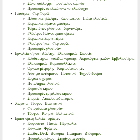
Σάκοι συλλογής - προστασίας καρπών
Προσφορές σε ελαιόπανα και ελαιόδιχτα
Γλάστρες - Φερ Φορζέ
Πλαστικές γλάστρες - ζαρντινιέρες - Πιάτα πλαστικά
Κεραμικές πήλινες γλάστρες
Τσιμεντένιες γλάστρες - ζαρντινιέρες
Γλάστρες ξύλινες εμποτισμένες
Κεραμικές Ζαρντινιέρες
Γλαστροθήκες - Φέρ φορζέ
Προσφορές γλαστρών
Εργαλεία κήπου - Λάστιχα - Ελαιοκομικά - Σπορείς
Κλαδευτήρια - Ψαλίδια κορυφής - Ακροκόφτες γκαζόν- Εμβολιαστήρια
Ελαιοκομικά - Καρποσυλλέκτες
Όργανα μέτρησης - Κομποστοποιητές
Λάστιχα ποτίσματος - Ποτιστικά - Ταχυσύνδεσμοι
Εργαλεία χειρός
Ποτιστήρια πλαστικά
Καρότσια κήπου
Προσφορές εργαλείων κήπου
Σπορείς - Λιπασματοδιανομείς
Χώματα - Τύρφες - Βελτιωτικά
Φυτοχώματα γλαστρών
Τύρφες - Κοπριά - Βελτιωτικά
Εμποτισμένη ξυλεία - φράχτες
Καφασωτά - Πάνελ - Πέργκολες
Κάγκελα - Φράχτες
Σανίδες Deck - Δοκάρια - Πατήματα - Διάδρομοι
Πάσσαλοι πεύκου - Στηρίγματα φυτών