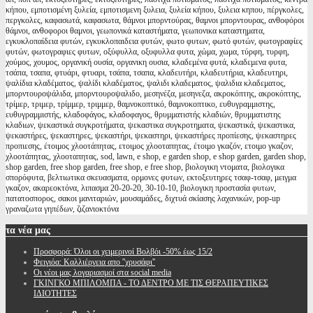
κήπου, εμποτισμένη ξυλεία, εμποτισμενη ξυλεια, ξυλεία κήπου, ξυλεια κηπου, πέργκολες,
περγκολες, καφασωτά, καφασωτα, θάμνοι μπορντούρας, θαμνοι μπορντουρας, ανθοφόροι
θάμνοι, ανθοφοροι θαμνοι, γεωπονικά καταστήματα, γεωπονικα καταστηματα,
εγκυκλοπαίδεια φυτών, εγκυκλοπαιδεια φυτών, φωτο φυτων, φωτό φυτών, φωτογραφίες
φυτών, φωτογραφιες φυτων, οξύφυλλα, οξυφυλλα φυτα, χώμα, χωμα, τύρφη, τυρφη,
χούμος, χουμος, οργανική ουσία, οργανικη ουσια, κλαδεμένα φυτά, κλαδεμενα φυτα,
τσάπα, τσαπα, φτυάρι, φτυαρι, τσάπα, τσαπα, κλαδευτήρι, κλαδευτήρια, κλαδευτηρι,
ψαλίδια κλαδέματος, ψαλίδι κλαδέματος, ψαλιδι κλαδεματος, ψαλιδια κλαδεματος,
μπορντουροψάλιδα, μπορντουροψαλιδο, μεσηνέζα, μεσηνεζα, ακροκόπτης, ακροκόπτης,
τρίμερ, τριμερ, τρίμμερ, τριμμερ, θαμνοκοπτικό, θαμνοκοπτικο, ευθυγραμμιστης,
ευθυγραμμιστής, κλαδοφάγος, κλαδοφαγος, θρυμματιστής κλαδιών, θρυμματιστης
κλαδιων, ψεκαστικά συγκροτήματα, ψεκαστικα συγκροτηματα, ψεκαστικά, ψεκαστικα,
ψεκαστήρες, ψεκαστηρες, ψεκαστήρι, ψεκαστηρι, ψεκαστήρες προπίεσης, ψεκαστηρες
προπιεσης, έτοιμος χλοοτάπητας, ετοιμος χλοοταπητας, έτοιμο γκαζόν, ετοιμο γκαζον,
χλοοτάπητας, χλοοταπητας, sod, lawn, e shop, e garden shop, e shop garden, garden shop,
shop garden, free shop garden, free shop, e free shop, βιολογικη ντοματα, βιολογικα
σπορόφυτα, βελτιωτικα σκευασματα, ορμονες φυτων, εκτοξευτηρες τσαφ-τσαφ, μειγμα
γκαζον, ακαρεοκτόνα, λιπασμα 20-20-20, 30-10-10, βιολογικη προστασία φυτων,
πατατοσπορος, σακοι μανιταριών, μουσαμάδες, διχτυά σκίασης λαχανικών, pop-up
γραναζωτα γηπέδων, ζιζανιοκτόνα
τα
νέα μας
Προσφορά: Όλοι οι χειμερινοί Βολβόι -50% έως 15/2
Φειγιόα: Καλλιέργεια απο ''χρυσάφι''
Oι νέοι μας λογαριασμοί στα social media
ΓΚΙΝΓΚΟ ΜΠΙΛΟΜΠΑ - ΤΟ ΔΕΝΤΡΟ ΜΕ ΤΙΣ ΘΕΡΑΠΕΥΤΙΚΕΣ
ΙΔΙΟΤΗΤΕΣ