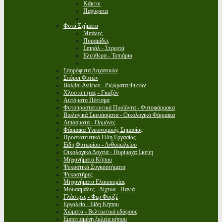
Κάκτοι
Παχύφυτα
Φυτά Σχήματα
Μπάλες
Πυραμίδες
Σπιράλ - Στριφτά
Ελεύθερα - Τοπιάρια
Σπορόφυτα Λαχανικών
Σπόροι Φυτών
Βολβοί Ανθεων - Ριζώματα Φυτών
Χλοοτάπητας - Γκαζόν
Αυτόματο Πότισμα
Φυτοπροστατευτικά Προϊόντα - Φυτοφάρμακα
Βιολογικά Σκευάσματα - Οικολογικά Φάρμακα
Λιπάσματα - Ορμόνες
Φάρμακα Υγειονομικής Σημασίας
Προστατευτικά Είδη Εργασίας
Είδη Φυτωρίου - Ανθοπωλείου
Οικολογικά Δοχεία - Πυρίμαχα Σκεύη
Μηχανήματα Κήπου
Ψεκαστικά Συγκροτήματα
Ψεκαστήρες
Μηχανήματα Ελαιοκομίας
Μουσαμάδες - Δίχτυα - Πανιά
Γλάστρες - Φερ Φορζέ
Εργαλεία - Είδη Κήπου
Χώματα - Βελτιωτικά εδάφους
Εμποτισμένη ξυλεία κήπου