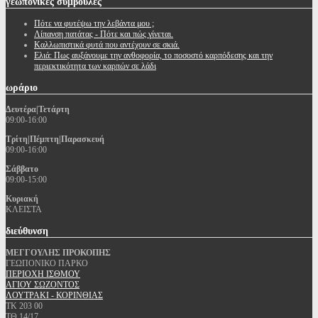
γεωπονικές
συμβουλές
Πότε να φυτέψω την λεβάντα μου ;
Λίπανση πατάτας - Πότε και πώς γίνεται.
Καλλωπιστικά φυτά που αντέχουν σε σκιά.
Ελιά: Πως αυξάνουμε την ανθοφορία, το ποσοστό καρπόδεσης και την
περιεκτικότητα των καρπών σε λάδι
ωράριο
Δευτέρα|Τετάρτη
09:00-16:00
Τρίτη|Πέμπτη|Παρασκευή
09:00-16:00
Σάββατο
09:00-15:00
Κυριακή
ΚΛΕΙΣΤΑ
διεύθυνση
ΜΕΓΓΟΥΛΗΣ ΠΡΟΚΟΠΗΣ
ΓΕΩΠΟΝΙΚΟ ΠΑΡΚΟ
ΠΕΡΙΟΧΗ ΙΣΘΜΟΥ
ΑΓΙΟΥ ΣΩΖΟΝΤΟΣ
ΛΟΥΤΡΑΚΙ - ΚΟΡΙΝΘΙΑΣ
ΤΚ 203 00
ΤΘ 14/17