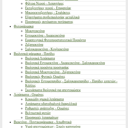
Φίλτρα Νερού - Λιπαντήρες
Εκτοξευτήρες νερού - Επιφανείας
Μικροεκτοξευτήρες - Σταλάκτες
Εξαρτήματα συνδεσμολογίας μεταλλικά
Προσφορές αυτόματου ποτίσματος
Φυτοφάρμακα
Μυκητοκτόνα
Εντομοκτόνα - Ακαρεοκτόνα
Ερασιτεχνικά Φυτοπροστατευτικά Προιόντα
Ζιζανιοκτόνα
Σαλιγκαροκτόνα - Κοχλιοκτόνα
Βιολογικά φάρμακα - Παγίδες
Βιολογικά Λιπάσματα
Βιολογικά Εντομοκτόνα - Ακαρεοκτόνα - Σαλιγκαροκτόνα
Βιολογικά προιόντα προστασίας
Βιολογικά Μυκητοκτόνα - Ζιζανιοκτόνα
Βιολογικές Φυτικές Ορμόνες
Βιολογικές Εντομοπαγίδες - Σαλιγκαροπαγίδες - Παγίδες ερπετών -
Κόλλες
Σκευάσματα βιολογικά για απεντομώσεις
Λιπάσματα - Ορμόνες
Κοκκώδη χημικά λιπάσματα
Λιπάσματα υδατοδιαλυτά διαφυλλικά
Ρυθμιστές ανάπτυξης - Ορμόνες
Βελτιωτικά φυτών
Προσφορές λιπασμάτων
Βιοκτόνα - Ποντικοφάρμακα - Απωθητικά
Υγρά απεντομώσεων - Σπρέυ καπνογόνα