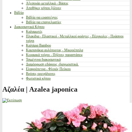
Αξεσουάρ μεταλλικά - Βάσεις
Αποθήκες κήπου ξύλινες
Βιβλία
Βιβλία για ερασιτέχνες
Βιβλία για επαγγελματίες
Διακοσμητικά Κήπου
Καλαμωτές
Πλακίδια - Πλαστικοί - Μεταλλικοί φράχτες - Πέργκολες - Πράσινοι
τοίχοι
Καλάμια Bamboo
Καμπανάκια αυλόπορτας - Μικροέπιπλα
Κεραμικά τοίχου - Πήλινες παραστάσεις
Τσιμέντινα διακοσμητικά
Διαμόρφωση εδάφους -διαχωριστικά.
Ελαφρόπετρα - Φλοιός Πεύκου
Βρύσες ορειχάλκινες
Φωτιστικά κήπου
Αζαλέα | Azalea japonica