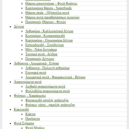
Θάμνοι μπορντούρας - Φυτά Φράχτες
Καρποφόροι θάμνοι - Superfoods
Θάμνοι σκιάς - Οξύφυλλα φυτά
Θάμνοι φυτά παραθαλάσσιων περιοχών
Προσφορές Θάμνων - Φυτών
Δέντρα
Ανθοφόρα - Καλλωπιστικά δέντρα
Κωνοφόρα - Κυπαρισσοειδή
Καρποφόρα - Οπωροφόρα δέντρα
Εσπεριδοειδή - Ξυνόδεντρα
Μίνι - Νάνα δεντράκια
Τροπικά φυτά - δένδρα
Προσφορές Δέντρων
Ανθόφυτα - Αρωματικά - Ετήσια
Ανθόφυτα - Πολυετή ανθοφόρα
Εποχιακά φυτά
Αρωματικά φυτά - Φαρμακευτικά - Βότανα
Αναρριχώμενα φυτά
Αειθαλή αναρριχώμενα φυτά
Φυλλοβόλα αναρριχώμενα φυτά
Φοίνικες - Χαμαίρωπες
Φοινικοειδή υψηλής ανάπτυξης
Φοίνικες νάνοι - χαμηλής ανάπτυξης
Κακτοειδή
Κάκτοι
Παχύφυτα
Φυτά Σχήματα
Φυτά Μπάλες