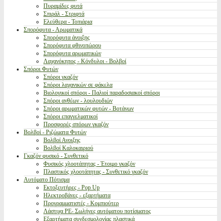
Πυραμίδες φυτά
Σπιράλ - Στριφτά
Ελεύθερα - Τοπιάρια
Σπορόφυτα - Αρωματικά
Σπορόφυτα άνοιξης
Σπορόφυτα φθινοπώρου
Σπορόφυτα αρωματικών
Λαχανόκηπος - Κόνδυλοι - Βολβοί
Σπόροι Φυτών
Σπόροι γκαζόν
Σπόροι λαχανικών σε φάκελα
Βιολογικοί σπόροι - Παλιοί παραδοσιακοί σπόροι
Σπόροι ανθέων - λουλουδιών
Σπόροι αρωματικών φυτών - Βοτάνων
Σπόροι επαγγελματικοί
Προσφορές σπόρων γκαζόν
Βολβοί - Ριζώματα Φυτών
Βολβοί Ανοιξης
Βολβοί Καλοκαιριού
Γκαζόν φυσικό - Συνθετικό
Φυσικός χλοοτάπητας - Έτοιμο γκαζόν
Πλαστικός χλοοτάπητας - Συνθετικό γκαζόν
Αυτόματο Πότισμα
Εκτοξευτήρες - Pop Up
Ηλεκτροβάνες - εξαρτήματα
Προγραμματιστές - Κομπιούτερ
Λάστιχα PE- Σωλήνες αυτόματου ποτίσματος
Εξαρτήματα συνδεσμολογίας πλαστικά