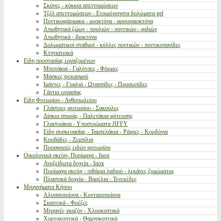
Σκόνες - κόκκοι απεντομώσεων
Τζέλ απεντομώσεων - Ετοιμόχρηστα δολώματα gel
Ποντικοφάρμακα - μυοκτόνα - αρουραιοκτόνα
Απωθητικά ζώων - πουλιών - ποντικών - φιδιών
Απωθητικά - βιοκτόνα
Δολωματικοί σταθμοί - κόλλες ποντικών - ποντικοπαγίδες
Κτηνιατρικά
Είδη προστασίας εργαζομένων
Μποτάκια - Γαλότσες - Φόρμες
Μάσκες ψεκασμού
Ιμάντες - Γυαλιά - Ωτασπίδες - Προσωπίδες
Γάντια εργασίας
Είδη Φυτωρίου - Ανθοπωλείου
Γλάστρες φυτωρίου - Σακούλες
Δίσκοι σποράς - Παλετάκια φύτευσης
Γλαστράκια - Υποστρώματα JIFFY
Είδη συσκευασίας - Ταμπελάκια - Ράφιες - Κορδόνια
Κουβάδες - Ζεμπίλια
Προσφορές ειδών φυτωρίου
Οικολογικά σκεύη- Πυρίμαχα - Inox
Ανοξείδωτα δοχεία - Inox
Πυρίμαχα σκεύη - πιθάρια λαδιού - λεκάνες ζυμώματος
Πλαστικά δοχεία - Βαρέλια - Τενεκέδες
Μηχανήματα Κήπου
Αλυσσοπρίονα - Κονταροπρίονα
Σκαπτικά - Φρέζες
Μηχανές γκαζόν - Χλοοκοπτικά
Χορτοκοπτικά - Θαμνοκοπτικά