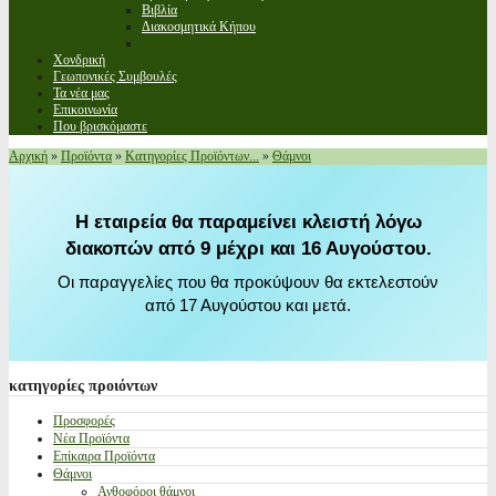
Βιβλία
Διακοσμητικά Κήπου
Χονδρική
Γεωπονικές Συμβουλές
Τα νέα μας
Επικοινωνία
Που βρισκόμαστε
Αρχική
»
Προϊόντα
»
Κατηγορίες Προϊόντων...
»
Θάμνοι
Η εταιρεία θα παραμείνει κλειστή λόγω
διακοπών από 9 μέχρι και 16 Αυγούστου.
Οι παραγγελίες που θα προκύψουν θα εκτελεστούν
από 17 Αυγούστου και μετά.
κατηγορίες
προιόντων
Προσφορές
Νέα Προϊόντα
Επίκαιρα Προϊόντα
Θάμνοι
Ανθοφόροι θάμνοι