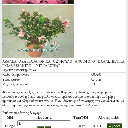
ΑΖΑΛΕΑ - AZALEA JAPONICA - ΟΞΥΦΥΛΛΟ - ΑΝΘΟΦΟΡΟ - ΚΑΛΛΩΠΙΣΤΙΚΑ
ΣΚΙΑΣ ΒΕΡΑΝΤΑΣ - ΦΥΤΑ ΓΛΑΣΤΡΑΣ
Τεχνικά Χαρακτηριστικά
Κωδικός προϊόντος
000203
Υψος φυτού
0,40 m
Μέγεθος γλάστρας
5 lt
Φυτό αργής ανάπτυξης, με εντυπωσιακή ανθοφορία την Ανοιξη, άπειρα χρώματα,
λουλούδια μονά η διπλά και φύλλα γυαλιστερά και σκουροπράσινα. Προτιμά μέρη
ημισκιερά και εδάφη όξινα και γόνιμα. Ειναι ιδανικό φυτό γλάστρας που χρειάζεται ειδικό
όξινο χώμα, υπάρχουν όμως και ποικιλίες που φυτεύονται στο έδαφος.
Επιλογή ποσότητας & αγορά
ΜΜ
Ποσότητα
Τιμή/ΜΜ
Αξία με ΦΠΑ
Τεμάχιο
9,00 €
9,00 €