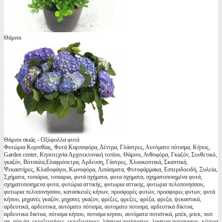
Θάμνοι
Θάμνοι σκιάς - Οξύφυλλα φυτά
Φυτώρια Κορινθίας, Φυτά Καρποφόρα, Δέντρα, Γλάστρες, Αυτόματο πότισμα, Κήπος,
Garden center, Κηποτεχνία Αρχιτεκτονική τοπίου, Θάμνοι, Ανθοφόρα, Γκαζόν, Συνθετικό,
γκαζόν, Βότσαλα,Ελαφρόπετρα, Αρδευση, Γάστρες, Χλοοκοπτικά, Σκαπτικά,
Ψεκαστήρες, Κλαδοφάγοι, Κωνοφόρα, Λιπάσματα, Φυτοφάρμακα, Εσπεριδοειδή, Ξυλεία,
Σχήματα, τοπιάρια, τοπιαρια, φυτά σχήματα, φυτα σχηματα, σχηματοποιημένα φυτά,
σχηματοποιημενα φυτα, φυτώρια αττικής, φυτωρια αττικης, φυτωρια πελοπονησσου,
φυτωρια πελοπονησσου, κατασκευές κήπων, προσφορές φυτών, προσφορες φυτων, φυτά
κήπου, μηχανές γκαζόν, μηχανες γκαζον, φρέζες, φρεζες, φρέζα, φρεζα, ψεκαστικά,
αρδευτικά, αρδευτικα, αυτόματο πότισμα, αυτοματο ποτισμα, αρδευτικά δίκτυα,
αρδευτικα δικτυα, πότισμα κήπου, ποτισμα κηπου, αυτόματα ποτιστικά, μπέκ, μπεκ, ποπ
απ, πόπ άπ, εκτοξευτήρες, εκτοξευτηρες, λάστιχα ποτίσματος, λαστιχα ποτισματος, κέντρα