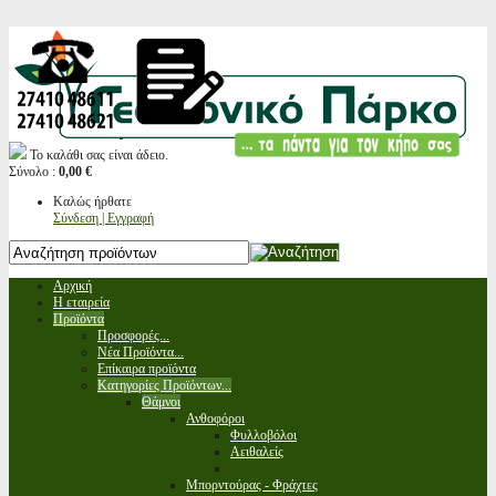
Το καλάθι σας είναι άδειο.
Σύνολο :
0,00 €
Καλώς ήρθατε
Σύνδεση | Εγγραφή
Αρχική
Η εταιρεία
Προϊόντα
Προσφορές...
Νέα Προϊόντα...
Επίκαιρα προϊόντα
Κατηγορίες Προϊόντων...
Θάμνοι
Ανθοφόροι
Φυλλοβόλοι
Αειθαλείς
Μπορντούρας - Φράχτες