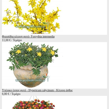
Φορσύθια κίτρινη φυτό- Forsythia intermedia
11,00 € / Τεμάχιο
Υπέρικο έρπον φυτό - Hypericum calycinum - Κίτρινο άνθος
6,00 € / Τεμάχιο