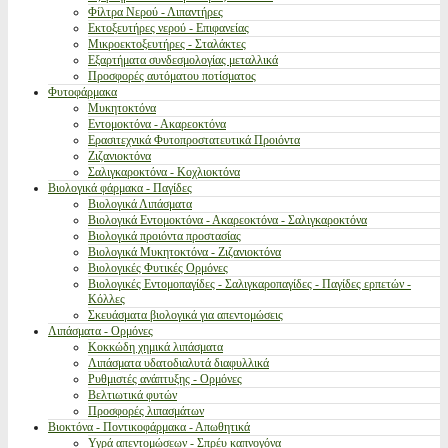
Φίλτρα Νερού - Λιπαντήρες
Εκτοξευτήρες νερού - Επιφανείας
Μικροεκτοξευτήρες - Σταλάκτες
Εξαρτήματα συνδεσμολογίας μεταλλικά
Προσφορές αυτόματου ποτίσματος
Φυτοφάρμακα
Μυκητοκτόνα
Εντομοκτόνα - Ακαρεοκτόνα
Ερασιτεχνικά Φυτοπροστατευτικά Προιόντα
Ζιζανιοκτόνα
Σαλιγκαροκτόνα - Κοχλιοκτόνα
Βιολογικά φάρμακα - Παγίδες
Βιολογικά Λιπάσματα
Βιολογικά Εντομοκτόνα - Ακαρεοκτόνα - Σαλιγκαροκτόνα
Βιολογικά προιόντα προστασίας
Βιολογικά Μυκητοκτόνα - Ζιζανιοκτόνα
Βιολογικές Φυτικές Ορμόνες
Βιολογικές Εντομοπαγίδες - Σαλιγκαροπαγίδες - Παγίδες ερπετών -
Κόλλες
Σκευάσματα βιολογικά για απεντομώσεις
Λιπάσματα - Ορμόνες
Κοκκώδη χημικά λιπάσματα
Λιπάσματα υδατοδιαλυτά διαφυλλικά
Ρυθμιστές ανάπτυξης - Ορμόνες
Βελτιωτικά φυτών
Προσφορές λιπασμάτων
Βιοκτόνα - Ποντικοφάρμακα - Απωθητικά
Υγρά απεντομώσεων - Σπρέυ καπνογόνα