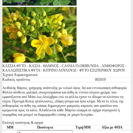
ΚΑΣΣΙΑ ΦΥΤΟ - ΚΑΣΙΑ - ΘΑΜΝΟΣ - CASSIA FLORIBUNDA - ΑΝΘΟΦΟΡΟΣ -
ΚΑΛΛΩΠΙΣΤΙΚΑ ΦΥΤΑ - ΚΙΤΡΙΝΟ ΛΟΥΛΟΥΔΙ - ΦΥΤΟ ΕΞΩΤΕΡΙΚΟΥ ΧΩΡΟΥ
Τεχνικά Χαρακτηριστικά
Κωδικός προϊόντος
002019
Αειθαλής θάμνος, γρήγορης ανάπτυξης με τελικό ύψος 3m και εντυπωσιακή ανθοφορία.
Φύλλα σύνθετα, μαλακά, ανοιχτοπράσινα και άνθη σε έντονο κίτρινο χρώμα, που
εμφανίζονται από Μάιο έως Δεκέμβριο ενώ τα φύλλα έχουν το ιδίωμα να κλείνουν τη
νύχτα. Προτιμά θέσεις ηλιόλουστες, εδάφη γόνιμα και ήπιο κλίμα. Μετά το τέλος της
ανθοφορίας τα άνθη της κάσιας δημιουργουν μακριούς καρπούς σαν φασόλια που
κρέμωνται προς τα κάτω. Κλαδέυεται κάθε Μάρτιο ελαφρά σε σχήμα στρογγυλό ή
πυραμίδας και μπορεί να διαμορφωθεί επίσης σε μικρό δεντράκι.
Επιλογή ποσότητας & αγορά
ΜΜ
Ποσότητα
Τιμή/ΜΜ
Αξία με ΦΠΑ