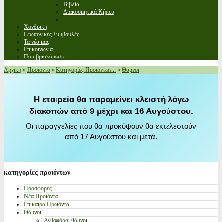
Βιβλία
Διακοσμητικά Κήπου
Χονδρική
Γεωπονικές Συμβουλές
Τα νέα μας
Επικοινωνία
Που βρισκόμαστε
Αρχική
»
Προϊόντα
»
Κατηγορίες Προϊόντων...
»
Θάμνοι
Η εταιρεία θα παραμείνει κλειστή λόγω
διακοπών από 9 μέχρι και 16 Αυγούστου.
Οι παραγγελίες που θα προκύψουν θα εκτελεστούν
από 17 Αυγούστου και μετά.
κατηγορίες
προιόντων
Προσφορές
Νέα Προϊόντα
Επίκαιρα Προϊόντα
Θάμνοι
Ανθοφόροι θάμνοι