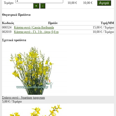
Τεμάχιο
10,00 €
10,00 €
Θυγατρικά Προϊόντα
Κωδικός
Προϊόν
Τιμή/ΜΜ
000324
Κάσσια φυτό | Cassia floribunda
15,00 € / Τεμάχιο
002019
Κάσσια φυτό - Γλ. 3 lt - ύψος 0,6 m
10,00 € / Τεμάχιο
Σχετικά προϊόντα
Σπάρτο φυτό - Spartium jungceum
5,00 € / Τεμάχιο