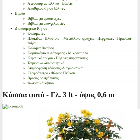
Αξεσουάρ μεταλλικά - Βάσεις
Αποθήκες κήπου ξύλινες
Βιβλία
Βιβλία για ερασιτέχνες
Βιβλία για επαγγελματίες
Διακοσμητικά Κήπου
Καλαμωτές
Πλακίδια - Πλαστικοί - Μεταλλικοί φράχτες - Πέργκολες - Πράσινοι
τοίχοι
Καλάμια Bamboo
Καμπανάκια αυλόπορτας - Μικροέπιπλα
Κεραμικά τοίχου - Πήλινες παραστάσεις
Τσιμέντινα διακοσμητικά
Διαμόρφωση εδάφους -διαχωριστικά.
Ελαφρόπετρα - Φλοιός Πεύκου
Βρύσες ορειχάλκινες
Φωτιστικά κήπου
Κάσσια φυτό - Γλ. 3 lt - ύψος 0,6 m