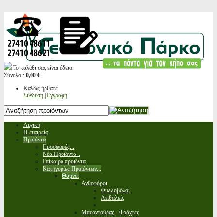
Το καλάθι σας είναι άδειο.
Σύνολο :
0,00 €
Καλώς ήρθατε
Σύνδεση | Εγγραφή
Αρχική
Η εταιρεία
Προϊόντα
Προσφορές...
Νέα Προϊόντα...
Επίκαιρα προϊόντα
Κατηγορίες Προϊόντων...
Θάμνοι
Ανθοφόροι
Φυλλοβόλοι
Αειθαλείς
Μπορντούρας - Φράχτες