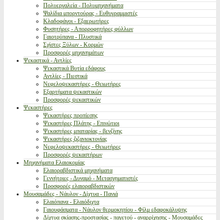
Πολυεργαλεία - Πολυμηχανήματα
Ψαλίδια μπορντούρας - Ευθυγραμμιστές
Κλαδοφάγοι - Εξαερωτήρες
Φυσητήρες - Απορροφητήρες φύλλων
Γαιοτρύπανα - Πλυστικά
Σχίστες Ξύλων - Κορμών
Προσφορές μηχανημάτων
Ψεκαστικά - Αντλίες
Ψεκαστικά Βυτία εδάφους
Αντλίες - Πιεστικά
Νεφελοψεκαστήρες - Θειωτήρες
Εξαρτήματα ψεκαστικών
Προσφορές ψεκαστικών
Ψεκαστήρες
Ψεκαστήρες προπίεσης
Ψεκαστήρες Πλάτης - Επινώτιοι
Ψεκαστήρες μπαταρίας - βενζίνης
Ψεκαστήρες ζιζανιοκτονίας
Νεφελοψεκαστήρες - Θειωτήρες
Προσφορές ψεκαστήρων
Μηχανήματα Ελαιοκομίας
Ελαιοραβδιστικά μηχανήματα
Γεννήτριες - Δυναμό - Μετασχηματιστές
Προσφορές ελαιοραβδιστικών
Μουσαμάδες - Νάυλον - Δίχτυα - Πανιά
Ελαιόπανα - Ελαιόδιχτα
Γαιουφάσματα - Νάυλον θερμοκηπίου - Φίλμ εδαφοκάλυψης
Δίχτυα σκίασης-προστασίας - παγετού - αναρρίχησης - Μουσαμάδες