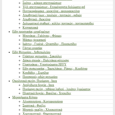
Σκόνες - κόκκοι απεντομώσεων
Τζέλ απεντομώσεων - Ετοιμόχρηστα δολώματα gel
Ποντικοφάρμακα - μυοκτόνα - αρουραιοκτόνα
Απωθητικά ζώων - πουλιών - ποντικών - φιδιών
Απωθητικά - βιοκτόνα
Δολωματικοί σταθμοί - κόλλες ποντικών - ποντικοπαγίδες
Κτηνιατρικά
Είδη προστασίας εργαζομένων
Μποτάκια - Γαλότσες - Φόρμες
Μάσκες ψεκασμού
Ιμάντες - Γυαλιά - Ωτασπίδες - Προσωπίδες
Γάντια εργασίας
Είδη Φυτωρίου - Ανθοπωλείου
Γλάστρες φυτωρίου - Σακούλες
Δίσκοι σποράς - Παλετάκια φύτευσης
Γλαστράκια - Υποστρώματα JIFFY
Είδη συσκευασίας - Ταμπελάκια - Ράφιες - Κορδόνια
Κουβάδες - Ζεμπίλια
Προσφορές ειδών φυτωρίου
Οικολογικά σκεύη- Πυρίμαχα - Inox
Ανοξείδωτα δοχεία - Inox
Πυρίμαχα σκεύη - πιθάρια λαδιού - λεκάνες ζυμώματος
Πλαστικά δοχεία - Βαρέλια - Τενεκέδες
Μηχανήματα Κήπου
Αλυσσοπρίονα - Κονταροπρίονα
Σκαπτικά - Φρέζες
Μηχανές γκαζόν - Χλοοκοπτικά
Χορτοκοπτικά - Θαμνοκοπτικά