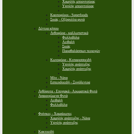
Χαμηλής μπορντούρας
Υψηλής μπορντούρας
Καρποφόροι - Superfoods
Σκιάς - Οξύφυλλα φυτά
Δέντρα κήπου
Ανθοφόρα - καλλωπιστικά
Φυλλοβόλα
Αειθαλή
Σκιάς
Παραθαλάσσιων περιοχών
Κωνοφόρα - Κυπαρισσοειδή
Υψηλής ανάπτυξης
Χαμηλής ανάπτυξης
Μίνι - Νάνα
Εσπεριδοειδή - Ξυνόδεντρα
Ανθόφυτα - Εποχιακά - Αρωματικά Φυτά
Αναρριχώμενα Φυτά
Αειθαλή
Φυλλοβόλα
Φοίνικες - Χαμαίρωπες
Χαμηλής ανάπτυξης - Νάνα
Υψηλής ανάπτυξης
Κακτοειδή