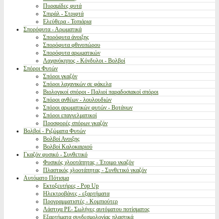
Πυραμίδες φυτά
Σπιράλ - Στριφτά
Ελεύθερα - Τοπιάρια
Σπορόφυτα - Αρωματικά
Σπορόφυτα άνοιξης
Σπορόφυτα φθινοπώρου
Σπορόφυτα αρωματικών
Λαχανόκηπος - Κόνδυλοι - Βολβοί
Σπόροι Φυτών
Σπόροι γκαζόν
Σπόροι λαχανικών σε φάκελα
Βιολογικοί σπόροι - Παλιοί παραδοσιακοί σπόροι
Σπόροι ανθέων - λουλουδιών
Σπόροι αρωματικών φυτών - Βοτάνων
Σπόροι επαγγελματικοί
Προσφορές σπόρων γκαζόν
Βολβοί - Ριζώματα Φυτών
Βολβοί Ανοιξης
Βολβοί Καλοκαιριού
Γκαζόν φυσικό - Συνθετικό
Φυσικός χλοοτάπητας - Έτοιμο γκαζόν
Πλαστικός χλοοτάπητας - Συνθετικό γκαζόν
Αυτόματο Πότισμα
Εκτοξευτήρες - Pop Up
Ηλεκτροβάνες - εξαρτήματα
Προγραμματιστές - Κομπιούτερ
Λάστιχα PE- Σωλήνες αυτόματου ποτίσματος
Εξαρτήματα συνδεσμολογίας πλαστικά