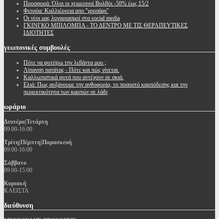
Προσφορά: Όλοι οι χειμερινοί Βολβόι -50% έως 15/2
Φειγιόα: Καλλιέργεια απο ''χρυσάφι''
Oι νέοι μας λογαριασμοί στα social media
ΓΚΙΝΓΚΟ ΜΠΙΛΟΜΠΑ - ΤΟ ΔΕΝΤΡΟ ΜΕ ΤΙΣ ΘΕΡΑΠΕΥΤΙΚΕΣ
ΙΔΙΟΤΗΤΕΣ
γεωπονικές
συμβουλές
Πότε να φυτέψω την λεβάντα μου ;
Λίπανση πατάτας - Πότε και πώς γίνεται.
Καλλωπιστικά φυτά που αντέχουν σε σκιά.
Ελιά: Πως αυξάνουμε την ανθοφορία, το ποσοστό καρπόδεσης και την
περιεκτικότητα των καρπών σε λάδι
ωράριο
Δευτέρα|Τετάρτη
09:00-16:00
Τρίτη|Πέμπτη|Παρασκευή
09:00-16:00
Σάββατο
09:00-15:00
Κυριακή
ΚΛΕΙΣΤΑ
διεύθυνση