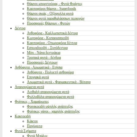
Θάμνοι μπορντούρας - Φυτά Φράχτες
Καρποφόροι θάμνοι - Superfoods
Θάμνοι σκιάς - Οξύφυλλα φυτά
Θάμνοι φυτά παραθαλάσσιων περιοχών
Προσφορές Θάμνων - Φυτών
Δέντρα
Ανθοφόρα - Καλλωπιστικά δέντρα
Κωνοφόρα - Κυπαρισσοειδή
Καρποφόρα - Οπωροφόρα δέντρα
Εσπεριδοειδή - Ξυνόδεντρα
Μίνι - Νάνα δεντράκια
Τροπικά φυτά - δένδρα
Προσφορές Δέντρων
Ανθόφυτα - Αρωματικά - Ετήσια
Ανθόφυτα - Πολυετή ανθοφόρα
Εποχιακά φυτά
Αρωματικά φυτά - Φαρμακευτικά - Βότανα
Αναρριχώμενα φυτά
Αειθαλή αναρριχώμενα φυτά
Φυλλοβόλα αναρριχώμενα φυτά
Φοίνικες - Χαμαίρωπες
Φοινικοειδή υψηλής ανάπτυξης
Φοίνικες νάνοι - χαμηλής ανάπτυξης
Κακτοειδή
Κάκτοι
Παχύφυτα
Φυτά Σχήματα
Φυτά Μπάλες