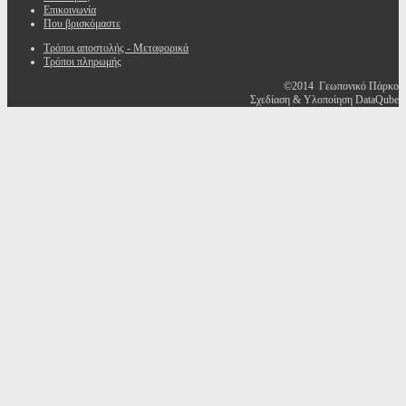
Επικοινωνία
Που βρισκόμαστε
Τρόποι αποστολής - Μεταφορικά
Τρόποι πληρωμής
©2014 Γεωπονικό Πάρκο
Σχεδίαση & Υλοποίηση DataQube