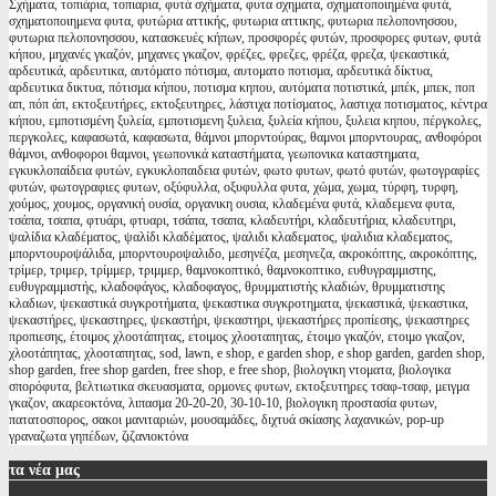
Σχήματα, τοπιάρια, τοπιαρια, φυτά σχήματα, φυτα σχηματα, σχηματοποιημένα φυτά,
σχηματοποιημενα φυτα, φυτώρια αττικής, φυτωρια αττικης, φυτωρια πελοπονησσου,
φυτωρια πελοπονησσου, κατασκευές κήπων, προσφορές φυτών, προσφορες φυτων, φυτά
κήπου, μηχανές γκαζόν, μηχανες γκαζον, φρέζες, φρεζες, φρέζα, φρεζα, ψεκαστικά,
αρδευτικά, αρδευτικα, αυτόματο πότισμα, αυτοματο ποτισμα, αρδευτικά δίκτυα,
αρδευτικα δικτυα, πότισμα κήπου, ποτισμα κηπου, αυτόματα ποτιστικά, μπέκ, μπεκ, ποπ
απ, πόπ άπ, εκτοξευτήρες, εκτοξευτηρες, λάστιχα ποτίσματος, λαστιχα ποτισματος, κέντρα
κήπου, εμποτισμένη ξυλεία, εμποτισμενη ξυλεια, ξυλεία κήπου, ξυλεια κηπου, πέργκολες,
περγκολες, καφασωτά, καφασωτα, θάμνοι μπορντούρας, θαμνοι μπορντουρας, ανθοφόροι
θάμνοι, ανθοφοροι θαμνοι, γεωπονικά καταστήματα, γεωπονικα καταστηματα,
εγκυκλοπαίδεια φυτών, εγκυκλοπαιδεια φυτών, φωτο φυτων, φωτό φυτών, φωτογραφίες
φυτών, φωτογραφιες φυτων, οξύφυλλα, οξυφυλλα φυτα, χώμα, χωμα, τύρφη, τυρφη,
χούμος, χουμος, οργανική ουσία, οργανικη ουσια, κλαδεμένα φυτά, κλαδεμενα φυτα,
τσάπα, τσαπα, φτυάρι, φτυαρι, τσάπα, τσαπα, κλαδευτήρι, κλαδευτήρια, κλαδευτηρι,
ψαλίδια κλαδέματος, ψαλίδι κλαδέματος, ψαλιδι κλαδεματος, ψαλιδια κλαδεματος,
μπορντουροψάλιδα, μπορντουροψαλιδο, μεσηνέζα, μεσηνεζα, ακροκόπτης, ακροκόπτης,
τρίμερ, τριμερ, τρίμμερ, τριμμερ, θαμνοκοπτικό, θαμνοκοπτικο, ευθυγραμμιστης,
ευθυγραμμιστής, κλαδοφάγος, κλαδοφαγος, θρυμματιστής κλαδιών, θρυμματιστης
κλαδιων, ψεκαστικά συγκροτήματα, ψεκαστικα συγκροτηματα, ψεκαστικά, ψεκαστικα,
ψεκαστήρες, ψεκαστηρες, ψεκαστήρι, ψεκαστηρι, ψεκαστήρες προπίεσης, ψεκαστηρες
προπιεσης, έτοιμος χλοοτάπητας, ετοιμος χλοοταπητας, έτοιμο γκαζόν, ετοιμο γκαζον,
χλοοτάπητας, χλοοταπητας, sod, lawn, e shop, e garden shop, e shop garden, garden shop,
shop garden, free shop garden, free shop, e free shop, βιολογικη ντοματα, βιολογικα
σπορόφυτα, βελτιωτικα σκευασματα, ορμονες φυτων, εκτοξευτηρες τσαφ-τσαφ, μειγμα
γκαζον, ακαρεοκτόνα, λιπασμα 20-20-20, 30-10-10, βιολογικη προστασία φυτων,
πατατοσπορος, σακοι μανιταριών, μουσαμάδες, διχτυά σκίασης λαχανικών, pop-up
γραναζωτα γηπέδων, ζιζανιοκτόνα
τα
νέα μας