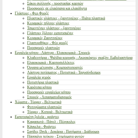
Σάκοι συλλογής - προστασίας καρπών
Προσφορές σε ελαιόπανα και ελαιόδιχτα
Γλάστρες - Φερ Φορζέ
Πλαστικές γλάστρες - ζαρντινιέρες - Πιάτα πλαστικά
Κεραμικές πήλινες γλάστρες
Τσιμεντένιες γλάστρες - ζαρντινιέρες
Γλάστρες ξύλινες εμποτισμένες
Κεραμικές Ζαρντινιέρες
Γλαστροθήκες - Φέρ φορζέ
Προσφορές γλαστρών
Εργαλεία κήπου - Λάστιχα - Ελαιοκομικά - Σπορείς
Κλαδευτήρια - Ψαλίδια κορυφής - Ακροκόφτες γκαζόν- Εμβολιαστήρια
Ελαιοκομικά - Καρποσυλλέκτες
Όργανα μέτρησης - Κομποστοποιητές
Λάστιχα ποτίσματος - Ποτιστικά - Ταχυσύνδεσμοι
Εργαλεία χειρός
Ποτιστήρια πλαστικά
Καρότσια κήπου
Προσφορές εργαλείων κήπου
Σπορείς - Λιπασματοδιανομείς
Χώματα - Τύρφες - Βελτιωτικά
Φυτοχώματα γλαστρών
Τύρφες - Κοπριά - Βελτιωτικά
Εμποτισμένη ξυλεία - φράχτες
Καφασωτά - Πάνελ - Πέργκολες
Κάγκελα - Φράχτες
Σανίδες Deck - Δοκάρια - Πατήματα - Διάδρομοι
Πάσσαλοι πεύκου - Στηρίγματα φυτών