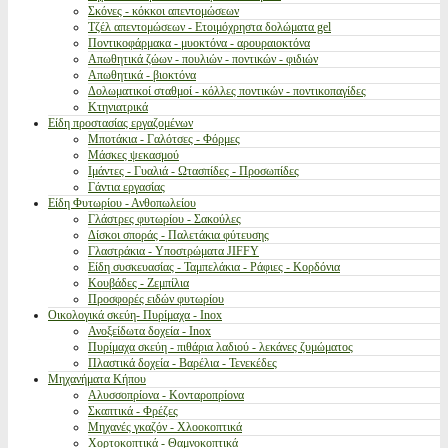
Σκόνες - κόκκοι απεντομώσεων
Τζέλ απεντομώσεων - Ετοιμόχρηστα δολώματα gel
Ποντικοφάρμακα - μυοκτόνα - αρουραιοκτόνα
Απωθητικά ζώων - πουλιών - ποντικών - φιδιών
Απωθητικά - βιοκτόνα
Δολωματικοί σταθμοί - κόλλες ποντικών - ποντικοπαγίδες
Κτηνιατρικά
Είδη προστασίας εργαζομένων
Μποτάκια - Γαλότσες - Φόρμες
Μάσκες ψεκασμού
Ιμάντες - Γυαλιά - Ωτασπίδες - Προσωπίδες
Γάντια εργασίας
Είδη Φυτωρίου - Ανθοπωλείου
Γλάστρες φυτωρίου - Σακούλες
Δίσκοι σποράς - Παλετάκια φύτευσης
Γλαστράκια - Υποστρώματα JIFFY
Είδη συσκευασίας - Ταμπελάκια - Ράφιες - Κορδόνια
Κουβάδες - Ζεμπίλια
Προσφορές ειδών φυτωρίου
Οικολογικά σκεύη- Πυρίμαχα - Inox
Ανοξείδωτα δοχεία - Inox
Πυρίμαχα σκεύη - πιθάρια λαδιού - λεκάνες ζυμώματος
Πλαστικά δοχεία - Βαρέλια - Τενεκέδες
Μηχανήματα Κήπου
Αλυσσοπρίονα - Κονταροπρίονα
Σκαπτικά - Φρέζες
Μηχανές γκαζόν - Χλοοκοπτικά
Χορτοκοπτικά - Θαμνοκοπτικά