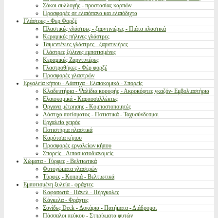
Σάκοι συλλογής - προστασίας καρπών
Προσφορές σε ελαιόπανα και ελαιόδιχτα
Γλάστρες - Φερ Φορζέ
Πλαστικές γλάστρες - ζαρντινιέρες - Πιάτα πλαστικά
Κεραμικές πήλινες γλάστρες
Τσιμεντένιες γλάστρες - ζαρντινιέρες
Γλάστρες ξύλινες εμποτισμένες
Κεραμικές Ζαρντινιέρες
Γλαστροθήκες - Φέρ φορζέ
Προσφορές γλαστρών
Εργαλεία κήπου - Λάστιχα - Ελαιοκομικά - Σπορείς
Κλαδευτήρια - Ψαλίδια κορυφής - Ακροκόφτες γκαζόν- Εμβολιαστήρια
Ελαιοκομικά - Καρποσυλλέκτες
Όργανα μέτρησης - Κομποστοποιητές
Λάστιχα ποτίσματος - Ποτιστικά - Ταχυσύνδεσμοι
Εργαλεία χειρός
Ποτιστήρια πλαστικά
Καρότσια κήπου
Προσφορές εργαλείων κήπου
Σπορείς - Λιπασματοδιανομείς
Χώματα - Τύρφες - Βελτιωτικά
Φυτοχώματα γλαστρών
Τύρφες - Κοπριά - Βελτιωτικά
Εμποτισμένη ξυλεία - φράχτες
Καφασωτά - Πάνελ - Πέργκολες
Κάγκελα - Φράχτες
Σανίδες Deck - Δοκάρια - Πατήματα - Διάδρομοι
Πάσσαλοι πεύκου - Στηρίγματα φυτών