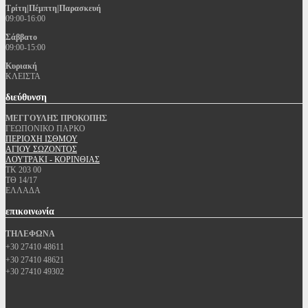
Τρίτη|Πέμπτη|Παρασκευή
09:00-16:00
Σάββατο
09:00-15:00
Κυριακή
ΚΛΕΙΣΤΑ
διεύθυνση
ΜΕΓΓΟΥΛΗΣ ΠΡΟΚΟΠΗΣ
ΓΕΩΠΟΝΙΚΟ ΠΑΡΚΟ
ΠΕΡΙΟΧΗ ΙΣΘΜΟΥ
ΑΓΙΟΥ ΣΩΖΟΝΤΟΣ
ΛΟΥΤΡΑΚΙ - ΚΟΡΙΝΘΙΑΣ
ΤΚ 203 00
ΤΘ 14/17
ΕΛΛΑΔΑ
επικοινωνία
ΤΗΛΕΦΩΝΑ
+30 27410 48611
+30 27410 48621
+30 27410 49302