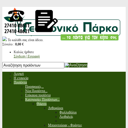
Το καλάθι σας είναι άδειο.
Σύνολο :
0,00 €
Καλώς ήρθατε
Σύνδεση | Εγγραφή
Αρχική
Η εταιρεία
Προϊόντα
Προσφορές...
Νέα Προϊόντα...
Επίκαιρα προϊόντα
Κατηγορίες Προϊόντων...
Θάμνοι
Ανθοφόροι
Φυλλοβόλοι
Αειθαλείς
Μπορντούρας - Φράχτες