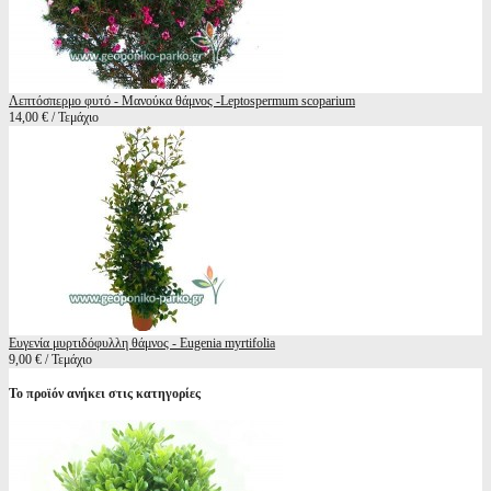
Λεπτόσπερμο φυτό - Μανούκα θάμνος -Leptospermum scoparium
14,00 € / Τεμάχιο
Ευγενία μυρτιδόφυλλη θάμνος - Eugenia myrtifolia
9,00 € / Τεμάχιο
Το προϊόν ανήκει στις κατηγορίες