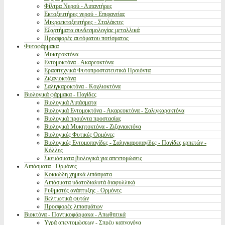
Φίλτρα Νερού - Λιπαντήρες
Εκτοξευτήρες νερού - Επιφανείας
Μικροεκτοξευτήρες - Σταλάκτες
Εξαρτήματα συνδεσμολογίας μεταλλικά
Προσφορές αυτόματου ποτίσματος
Φυτοφάρμακα
Μυκητοκτόνα
Εντομοκτόνα - Ακαρεοκτόνα
Ερασιτεχνικά Φυτοπροστατευτικά Προιόντα
Ζιζανιοκτόνα
Σαλιγκαροκτόνα - Κοχλιοκτόνα
Βιολογικά φάρμακα - Παγίδες
Βιολογικά Λιπάσματα
Βιολογικά Εντομοκτόνα - Ακαρεοκτόνα - Σαλιγκαροκτόνα
Βιολογικά προιόντα προστασίας
Βιολογικά Μυκητοκτόνα - Ζιζανιοκτόνα
Βιολογικές Φυτικές Ορμόνες
Βιολογικές Εντομοπαγίδες - Σαλιγκαροπαγίδες - Παγίδες ερπετών -
Κόλλες
Σκευάσματα βιολογικά για απεντομώσεις
Λιπάσματα - Ορμόνες
Κοκκώδη χημικά λιπάσματα
Λιπάσματα υδατοδιαλυτά διαφυλλικά
Ρυθμιστές ανάπτυξης - Ορμόνες
Βελτιωτικά φυτών
Προσφορές λιπασμάτων
Βιοκτόνα - Ποντικοφάρμακα - Απωθητικά
Υγρά απεντομώσεων - Σπρέυ καπνογόνα