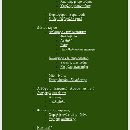
Χαμηλής μπορντούρας
Υψηλής μπορντούρας
Καρποφόροι - Superfoods
Σκιάς - Οξύφυλλα φυτά
Δέντρα κήπου
Ανθοφόρα - καλλωπιστικά
Φυλλοβόλα
Αειθαλή
Σκιάς
Παραθαλάσσιων περιοχών
Κωνοφόρα - Κυπαρισσοειδή
Υψηλής ανάπτυξης
Χαμηλής ανάπτυξης
Μίνι - Νάνα
Εσπεριδοειδή - Ξυνόδεντρα
Ανθόφυτα - Εποχιακά - Αρωματικά Φυτά
Αναρριχώμενα Φυτά
Αειθαλή
Φυλλοβόλα
Φοίνικες - Χαμαίρωπες
Χαμηλής ανάπτυξης - Νάνα
Υψηλής ανάπτυξης
Κακτοειδή