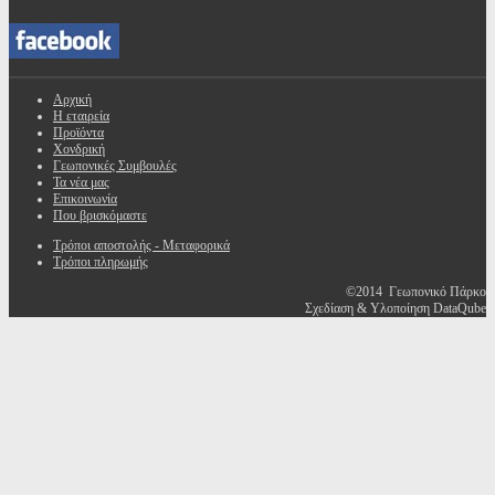
Αρχική
Η εταιρεία
Προϊόντα
Χονδρική
Γεωπονικές Συμβουλές
Τα νέα μας
Επικοινωνία
Που βρισκόμαστε
Τρόποι αποστολής - Μεταφορικά
Τρόποι πληρωμής
©2014 Γεωπονικό Πάρκο
Σχεδίαση & Υλοποίηση DataQube