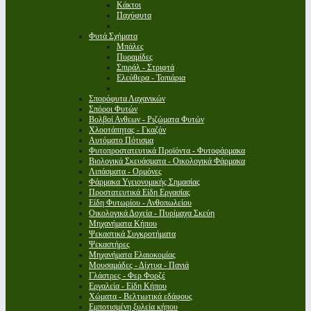
Κάκτοι
Παχύφυτα
Φυτά Σχήματα
Μπάλες
Πυραμίδες
Σπιράλ - Στριφτά
Ελεύθερα - Τοπιάρια
Σπορόφυτα Λαχανικών
Σπόροι Φυτών
Βολβοί Ανθεων - Ριζώματα Φυτών
Χλοοτάπητας - Γκαζόν
Αυτόματο Πότισμα
Φυτοπροστατευτικά Προϊόντα - Φυτοφάρμακα
Βιολογικά Σκευάσματα - Οικολογικά Φάρμακα
Λιπάσματα - Ορμόνες
Φάρμακα Υγειονομικής Σημασίας
Προστατευτικά Είδη Εργασίας
Είδη Φυτωρίου - Ανθοπωλείου
Οικολογικά Δοχεία - Πυρίμαχα Σκεύη
Μηχανήματα Κήπου
Ψεκαστικά Συγκροτήματα
Ψεκαστήρες
Μηχανήματα Ελαιοκομίας
Μουσαμάδες - Δίχτυα - Πανιά
Γλάστρες - Φερ Φορζέ
Εργαλεία - Είδη Κήπου
Χώματα - Βελτιωτικά εδάφους
Εμποτισμένη ξυλεία κήπου