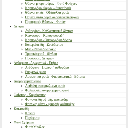
Θάμνοι μπορντούρας - Φυτά Φράχτες
Καρποφόροι θάμνοι - Superfoods
Θάμνοι σκιάς - Οξύφυλλα φυτά
Θάμνοι φυτά παραθαλάσσιων περιοχών
Προσφορές Θάμνων - Φυτών
Δέντρα
Ανθοφόρα - Καλλωπιστικά δέντρα
Κωνοφόρα - Κυπαρισσοειδή
Καρποφόρα - Οπωροφόρα δέντρα
Εσπεριδοειδή - Ξυνόδεντρα
Μίνι - Νάνα δεντράκια
Τροπικά φυτά - δένδρα
Προσφορές Δέντρων
Ανθόφυτα - Αρωματικά - Ετήσια
Ανθόφυτα - Πολυετή ανθοφόρα
Εποχιακά φυτά
Αρωματικά φυτά - Φαρμακευτικά - Βότανα
Αναρριχώμενα φυτά
Αειθαλή αναρριχώμενα φυτά
Φυλλοβόλα αναρριχώμενα φυτά
Φοίνικες - Χαμαίρωπες
Φοινικοειδή υψηλής ανάπτυξης
Φοίνικες νάνοι - χαμηλής ανάπτυξης
Κακτοειδή
Κάκτοι
Παχύφυτα
Φυτά Σχήματα
Φυτά Μπάλες