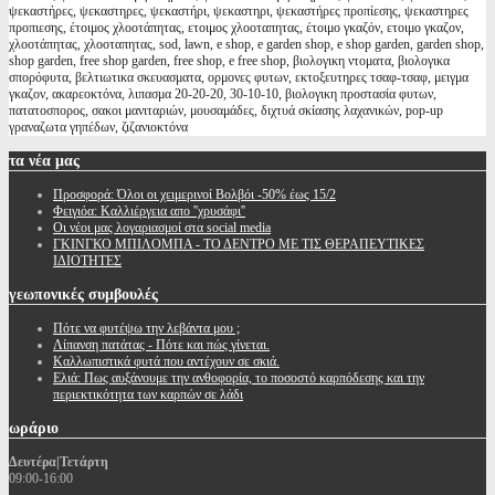
ψεκαστήρες, ψεκαστηρες, ψεκαστήρι, ψεκαστηρι, ψεκαστήρες προπίεσης, ψεκαστηρες
προπιεσης, έτοιμος χλοοτάπητας, ετοιμος χλοοταπητας, έτοιμο γκαζόν, ετοιμο γκαζον,
χλοοτάπητας, χλοοταπητας, sod, lawn, e shop, e garden shop, e shop garden, garden shop,
shop garden, free shop garden, free shop, e free shop, βιολογικη ντοματα, βιολογικα
σπορόφυτα, βελτιωτικα σκευασματα, ορμονες φυτων, εκτοξευτηρες τσαφ-τσαφ, μειγμα
γκαζον, ακαρεοκτόνα, λιπασμα 20-20-20, 30-10-10, βιολογικη προστασία φυτων,
πατατοσπορος, σακοι μανιταριών, μουσαμάδες, διχτυά σκίασης λαχανικών, pop-up
γραναζωτα γηπέδων, ζιζανιοκτόνα
τα
νέα μας
Προσφορά: Όλοι οι χειμερινοί Βολβόι -50% έως 15/2
Φειγιόα: Καλλιέργεια απο ''χρυσάφι''
Oι νέοι μας λογαριασμοί στα social media
ΓΚΙΝΓΚΟ ΜΠΙΛΟΜΠΑ - ΤΟ ΔΕΝΤΡΟ ΜΕ ΤΙΣ ΘΕΡΑΠΕΥΤΙΚΕΣ
ΙΔΙΟΤΗΤΕΣ
γεωπονικές
συμβουλές
Πότε να φυτέψω την λεβάντα μου ;
Λίπανση πατάτας - Πότε και πώς γίνεται.
Καλλωπιστικά φυτά που αντέχουν σε σκιά.
Ελιά: Πως αυξάνουμε την ανθοφορία, το ποσοστό καρπόδεσης και την
περιεκτικότητα των καρπών σε λάδι
ωράριο
Δευτέρα|Τετάρτη
09:00-16:00