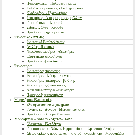
Πολυεργαλεία - Πολυμηχανήματα
Ψαλίδια μπορντούρας - Ευθυγραμμιστές
Κλαδοφάγοι - Εξαερωτήρες
Φυσητήρες - Απορροφητήρες φύλλων
Γαιοτρύπανα - Πλυστικά
Σχίστες Ξύλων - Κορμών
Προσφορές μηχανημάτων
Ψεκαστικά - Αντλίες
Ψεκαστικά Βυτία εδάφους
Αντλίες - Πιεστικά
Νεφελοψεκαστήρες - Θειωτήρες
Εξαρτήματα ψεκαστικών
Προσφορές ψεκαστικών
Ψεκαστήρες
Ψεκαστήρες προπίεσης
Ψεκαστήρες Πλάτης - Επινώτιοι
Ψεκαστήρες μπαταρίας - βενζίνης
Ψεκαστήρες ζιζανιοκτονίας
Νεφελοψεκαστήρες - Θειωτήρες
Προσφορές ψεκαστήρων
Μηχανήματα Ελαιοκομίας
Ελαιοραβδιστικά μηχανήματα
Γεννήτριες - Δυναμό - Μετασχηματιστές
Προσφορές ελαιοραβδιστικών
Μουσαμάδες - Νάυλον - Δίχτυα - Πανιά
Ελαιόπανα - Ελαιόδιχτα
Γαιουφάσματα - Νάυλον θερμοκηπίου - Φίλμ εδαφοκάλυψης
Δίχτυα σκίασης-προστασίας - παγετού - αναρρίχησης - Μουσαμάδες