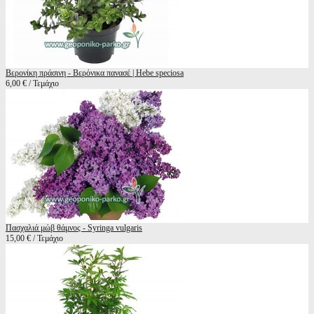
Βερονίκη πράσινη - Βερόνικα πανασέ | Hebe speciosa
6,00 € / Τεμάχιο
Πασχαλιά μώβ θάμνος - Syringa vulgaris
15,00 € / Τεμάχιο