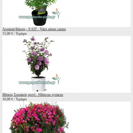
Λυγαριά θάμνος - 9 ΛΙΤ - Vitex agnus castus
15,00 € / Τεμάχιο
Ιβίσκος Συριακός φυτό - Hibiscus syriacus
10,00 € / Τεμάχιο