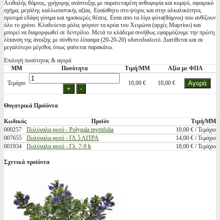
Αειθαλής θάμνος, γρήγορης ανάπτυξης με παρατεταμένη ανθοφορία και κομψό, σφαιρικό
σχήμα, μεγάλης καλλωπιστικής αξίας. Ευαίσθητο στο ψύχος και στην αλκαλικότητα,
προτιμά εδάφη γόνιμα και ημισκιερές θέσεις. Ειναι απο τα λίγα φύτα(θάμνοι) που ανθίζουν
όλο το χρόνο. Κλαδεύεται μόλις φύγουν τα κρύα του Χειμώνα (αρχές Μαρτίου) και
μπορεί να διαμορφωθεί σε δεντρίλιο. Μετά το κλάδεμα συνήθως εφαρμόζουμε την πρώτη
λίπανση της άνοιξης με σύνθετο λίπασμα (20-20-20) υδατοδιαλυτό. Διατίθεται και σε
μεγαλύτερο μέγεθος όπως φαίνεται παρακάτω.
Επιλογή ποσότητας & αγορά
ΜΜ
Ποσότητα
Τιμή/ΜΜ
Αξία με ΦΠΑ
Τεμάχιο
10,00 €
10,00 €
Θυγατρικά Προϊόντα
Κωδικός
Προϊόν
Τιμή/ΜΜ
000257
Πολύγαλα φυτό - Polygala myrtifolia
10,00 € / Τεμάχιο
007655
Πολύγαλα φυτό - ΓΛ 5 ΛΙΤΡΑ
14,00 € / Τεμάχιο
001934
Πολύγαλα φυτό - Γλ. 7-9 lt
18,00 € / Τεμάχιο
Σχετικά προϊόντα