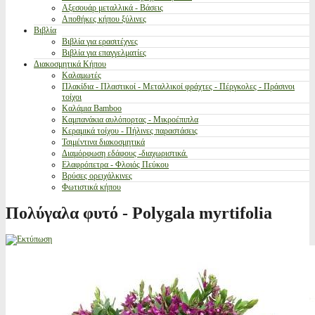
Αξεσουάρ μεταλλικά - Βάσεις
Αποθήκες κήπου ξύλινες
Βιβλία
Βιβλία για ερασιτέχνες
Βιβλία για επαγγελματίες
Διακοσμητικά Κήπου
Καλαμωτές
Πλακίδια - Πλαστικοί - Μεταλλικοί φράχτες - Πέργκολες - Πράσινοι
τοίχοι
Καλάμια Bamboo
Καμπανάκια αυλόπορτας - Μικροέπιπλα
Κεραμικά τοίχου - Πήλινες παραστάσεις
Τσιμέντινα διακοσμητικά
Διαμόρφωση εδάφους -διαχωριστικά.
Ελαφρόπετρα - Φλοιός Πεύκου
Βρύσες ορειχάλκινες
Φωτιστικά κήπου
Πολύγαλα φυτό - Polygala myrtifolia