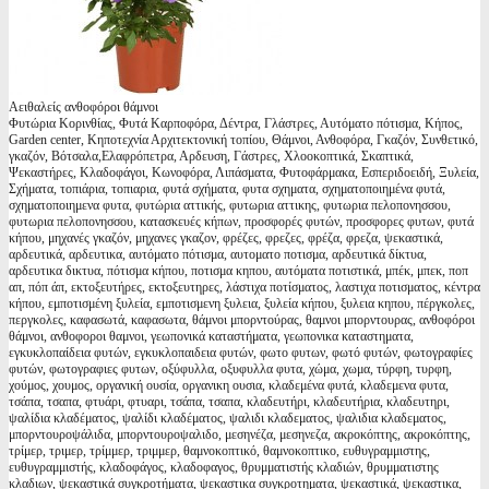
Αειθαλείς ανθοφόροι θάμνοι
Φυτώρια Κορινθίας, Φυτά Καρποφόρα, Δέντρα, Γλάστρες, Αυτόματο πότισμα, Κήπος,
Garden center, Κηποτεχνία Αρχιτεκτονική τοπίου, Θάμνοι, Ανθοφόρα, Γκαζόν, Συνθετικό,
γκαζόν, Βότσαλα,Ελαφρόπετρα, Αρδευση, Γάστρες, Χλοοκοπτικά, Σκαπτικά,
Ψεκαστήρες, Κλαδοφάγοι, Κωνοφόρα, Λιπάσματα, Φυτοφάρμακα, Εσπεριδοειδή, Ξυλεία,
Σχήματα, τοπιάρια, τοπιαρια, φυτά σχήματα, φυτα σχηματα, σχηματοποιημένα φυτά,
σχηματοποιημενα φυτα, φυτώρια αττικής, φυτωρια αττικης, φυτωρια πελοπονησσου,
φυτωρια πελοπονησσου, κατασκευές κήπων, προσφορές φυτών, προσφορες φυτων, φυτά
κήπου, μηχανές γκαζόν, μηχανες γκαζον, φρέζες, φρεζες, φρέζα, φρεζα, ψεκαστικά,
αρδευτικά, αρδευτικα, αυτόματο πότισμα, αυτοματο ποτισμα, αρδευτικά δίκτυα,
αρδευτικα δικτυα, πότισμα κήπου, ποτισμα κηπου, αυτόματα ποτιστικά, μπέκ, μπεκ, ποπ
απ, πόπ άπ, εκτοξευτήρες, εκτοξευτηρες, λάστιχα ποτίσματος, λαστιχα ποτισματος, κέντρα
κήπου, εμποτισμένη ξυλεία, εμποτισμενη ξυλεια, ξυλεία κήπου, ξυλεια κηπου, πέργκολες,
περγκολες, καφασωτά, καφασωτα, θάμνοι μπορντούρας, θαμνοι μπορντουρας, ανθοφόροι
θάμνοι, ανθοφοροι θαμνοι, γεωπονικά καταστήματα, γεωπονικα καταστηματα,
εγκυκλοπαίδεια φυτών, εγκυκλοπαιδεια φυτών, φωτο φυτων, φωτό φυτών, φωτογραφίες
φυτών, φωτογραφιες φυτων, οξύφυλλα, οξυφυλλα φυτα, χώμα, χωμα, τύρφη, τυρφη,
χούμος, χουμος, οργανική ουσία, οργανικη ουσια, κλαδεμένα φυτά, κλαδεμενα φυτα,
τσάπα, τσαπα, φτυάρι, φτυαρι, τσάπα, τσαπα, κλαδευτήρι, κλαδευτήρια, κλαδευτηρι,
ψαλίδια κλαδέματος, ψαλίδι κλαδέματος, ψαλιδι κλαδεματος, ψαλιδια κλαδεματος,
μπορντουροψάλιδα, μπορντουροψαλιδο, μεσηνέζα, μεσηνεζα, ακροκόπτης, ακροκόπτης,
τρίμερ, τριμερ, τρίμμερ, τριμμερ, θαμνοκοπτικό, θαμνοκοπτικο, ευθυγραμμιστης,
ευθυγραμμιστής, κλαδοφάγος, κλαδοφαγος, θρυμματιστής κλαδιών, θρυμματιστης
κλαδιων, ψεκαστικά συγκροτήματα, ψεκαστικα συγκροτηματα, ψεκαστικά, ψεκαστικα,