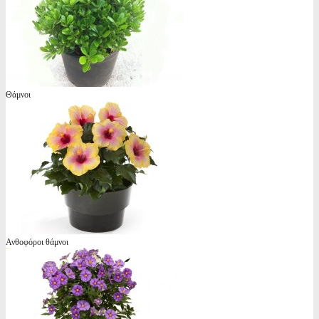
Θάμνοι
Ανθοφόροι θάμνοι