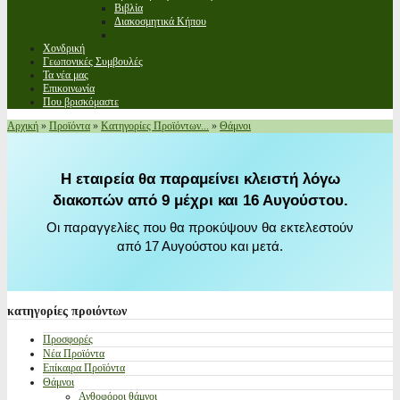
Βιβλία
Διακοσμητικά Κήπου
Χονδρική
Γεωπονικές Συμβουλές
Τα νέα μας
Επικοινωνία
Που βρισκόμαστε
Αρχική
»
Προϊόντα
»
Κατηγορίες Προϊόντων...
»
Θάμνοι
Η εταιρεία θα παραμείνει κλειστή λόγω
διακοπών από 9 μέχρι και 16 Αυγούστου.
Οι παραγγελίες που θα προκύψουν θα εκτελεστούν
από 17 Αυγούστου και μετά.
κατηγορίες
προιόντων
Προσφορές
Νέα Προϊόντα
Επίκαιρα Προϊόντα
Θάμνοι
Ανθοφόροι θάμνοι