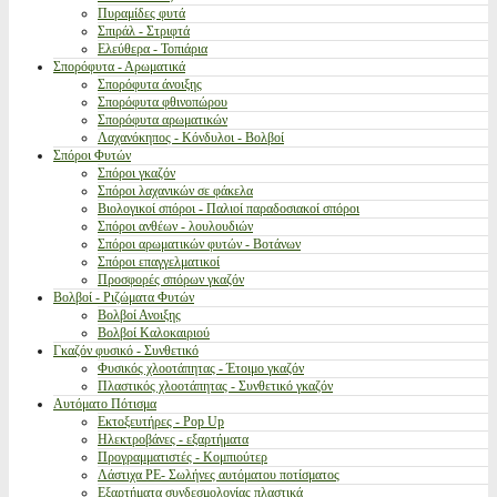
Πυραμίδες φυτά
Σπιράλ - Στριφτά
Ελεύθερα - Τοπιάρια
Σπορόφυτα - Αρωματικά
Σπορόφυτα άνοιξης
Σπορόφυτα φθινοπώρου
Σπορόφυτα αρωματικών
Λαχανόκηπος - Κόνδυλοι - Βολβοί
Σπόροι Φυτών
Σπόροι γκαζόν
Σπόροι λαχανικών σε φάκελα
Βιολογικοί σπόροι - Παλιοί παραδοσιακοί σπόροι
Σπόροι ανθέων - λουλουδιών
Σπόροι αρωματικών φυτών - Βοτάνων
Σπόροι επαγγελματικοί
Προσφορές σπόρων γκαζόν
Βολβοί - Ριζώματα Φυτών
Βολβοί Ανοιξης
Βολβοί Καλοκαιριού
Γκαζόν φυσικό - Συνθετικό
Φυσικός χλοοτάπητας - Έτοιμο γκαζόν
Πλαστικός χλοοτάπητας - Συνθετικό γκαζόν
Αυτόματο Πότισμα
Εκτοξευτήρες - Pop Up
Ηλεκτροβάνες - εξαρτήματα
Προγραμματιστές - Κομπιούτερ
Λάστιχα PE- Σωλήνες αυτόματου ποτίσματος
Εξαρτήματα συνδεσμολογίας πλαστικά