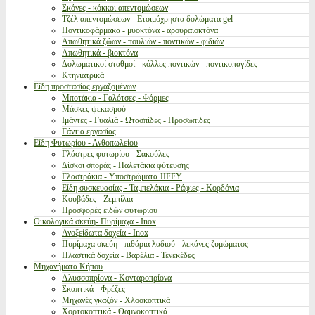
Σκόνες - κόκκοι απεντομώσεων
Τζέλ απεντομώσεων - Ετοιμόχρηστα δολώματα gel
Ποντικοφάρμακα - μυοκτόνα - αρουραιοκτόνα
Απωθητικά ζώων - πουλιών - ποντικών - φιδιών
Απωθητικά - βιοκτόνα
Δολωματικοί σταθμοί - κόλλες ποντικών - ποντικοπαγίδες
Κτηνιατρικά
Είδη προστασίας εργαζομένων
Μποτάκια - Γαλότσες - Φόρμες
Μάσκες ψεκασμού
Ιμάντες - Γυαλιά - Ωτασπίδες - Προσωπίδες
Γάντια εργασίας
Είδη Φυτωρίου - Ανθοπωλείου
Γλάστρες φυτωρίου - Σακούλες
Δίσκοι σποράς - Παλετάκια φύτευσης
Γλαστράκια - Υποστρώματα JIFFY
Είδη συσκευασίας - Ταμπελάκια - Ράφιες - Κορδόνια
Κουβάδες - Ζεμπίλια
Προσφορές ειδών φυτωρίου
Οικολογικά σκεύη- Πυρίμαχα - Inox
Ανοξείδωτα δοχεία - Inox
Πυρίμαχα σκεύη - πιθάρια λαδιού - λεκάνες ζυμώματος
Πλαστικά δοχεία - Βαρέλια - Τενεκέδες
Μηχανήματα Κήπου
Αλυσσοπρίονα - Κονταροπρίονα
Σκαπτικά - Φρέζες
Μηχανές γκαζόν - Χλοοκοπτικά
Χορτοκοπτικά - Θαμνοκοπτικά