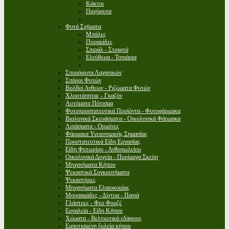
Κάκτοι
Παχύφυτα
Φυτά Σχήματα
Μπάλες
Πυραμίδες
Σπιράλ - Στριφτά
Ελεύθερα - Τοπιάρια
Σπορόφυτα Λαχανικών
Σπόροι Φυτών
Βολβοί Ανθεων - Ριζώματα Φυτών
Χλοοτάπητας - Γκαζόν
Αυτόματο Πότισμα
Φυτοπροστατευτικά Προϊόντα - Φυτοφάρμακα
Βιολογικά Σκευάσματα - Οικολογικά Φάρμακα
Λιπάσματα - Ορμόνες
Φάρμακα Υγειονομικής Σημασίας
Προστατευτικά Είδη Εργασίας
Είδη Φυτωρίου - Ανθοπωλείου
Οικολογικά Δοχεία - Πυρίμαχα Σκεύη
Μηχανήματα Κήπου
Ψεκαστικά Συγκροτήματα
Ψεκαστήρες
Μηχανήματα Ελαιοκομίας
Μουσαμάδες - Δίχτυα - Πανιά
Γλάστρες - Φερ Φορζέ
Εργαλεία - Είδη Κήπου
Χώματα - Βελτιωτικά εδάφους
Εμποτισμένη ξυλεία κήπου