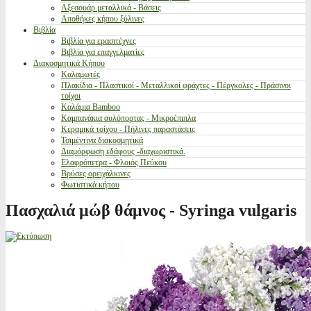
Αξεσουάρ μεταλλικά - Βάσεις
Αποθήκες κήπου ξύλινες
Βιβλία
Βιβλία για ερασιτέχνες
Βιβλία για επαγγελματίες
Διακοσμητικά Κήπου
Καλαμωτές
Πλακίδια - Πλαστικοί - Μεταλλικοί φράχτες - Πέργκολες - Πράσινοι
τοίχοι
Καλάμια Bamboo
Καμπανάκια αυλόπορτας - Μικροέπιπλα
Κεραμικά τοίχου - Πήλινες παραστάσεις
Τσιμέντινα διακοσμητικά
Διαμόρφωση εδάφους -διαχωριστικά.
Ελαφρόπετρα - Φλοιός Πεύκου
Βρύσες ορειχάλκινες
Φωτιστικά κήπου
Πασχαλιά μώβ θάμνος - Syringa vulgaris