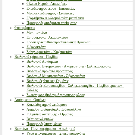
Φίλτρα Νερού - Λιπαντήρες
Εκτοξευτήρες νερού - Επιφανείας
Μικροεκτοξευτήρες - Σταλάκτες
Εξαρτήματα συνδεσμολογίας μεταλλικά
Προσφορές αυτόματου ποτίσματος
Φυτοφάρμακα
Μυκητοκτόνα
Εντομοκτόνα - Ακαρεοκτόνα
Ερασιτεχνικά Φυτοπροστατευτικά Προιόντα
Ζιζανιοκτόνα
Σαλιγκαροκτόνα - Κοχλιοκτόνα
Βιολογικά φάρμακα - Παγίδες
Βιολογικά Λιπάσματα
Βιολογικά Εντομοκτόνα - Ακαρεοκτόνα - Σαλιγκαροκτόνα
Βιολογικά προιόντα προστασίας
Βιολογικά Μυκητοκτόνα - Ζιζανιοκτόνα
Βιολογικές Φυτικές Ορμόνες
Βιολογικές Εντομοπαγίδες - Σαλιγκαροπαγίδες - Παγίδες ερπετών -
Κόλλες
Σκευάσματα βιολογικά για απεντομώσεις
Λιπάσματα - Ορμόνες
Κοκκώδη χημικά λιπάσματα
Λιπάσματα υδατοδιαλυτά διαφυλλικά
Ρυθμιστές ανάπτυξης - Ορμόνες
Βελτιωτικά φυτών
Προσφορές λιπασμάτων
Βιοκτόνα - Ποντικοφάρμακα - Απωθητικά
Υγρά απεντομώσεων - Σπρέυ καπνογόνα