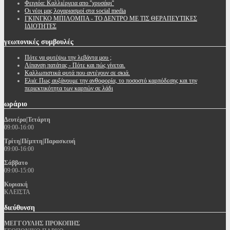
Φειγιόα: Καλλιέργεια απο ''χρυσάφι''
Oι νέοι μας λογαριασμοί στα social media
ΓΚΙΝΓΚΟ ΜΠΙΛΟΜΠΑ - ΤΟ ΔΕΝΤΡΟ ΜΕ ΤΙΣ ΘΕΡΑΠΕΥΤΙΚΕΣ
ΙΔΙΟΤΗΤΕΣ
γεωπονικές
συμβουλές
Πότε να φυτέψω την λεβάντα μου ;
Λίπανση πατάτας - Πότε και πώς γίνεται.
Καλλωπιστικά φυτά που αντέχουν σε σκιά.
Ελιά: Πως αυξάνουμε την ανθοφορία, το ποσοστό καρπόδεσης και την
περιεκτικότητα των καρπών σε λάδι
ωράριο
Δευτέρα|Τετάρτη
09:00-16:00
Τρίτη|Πέμπτη|Παρασκευή
09:00-16:00
Σάββατο
09:00-15:00
Κυριακή
ΚΛΕΙΣΤΑ
διεύθυνση
ΜΕΓΓΟΥΛΗΣ ΠΡΟΚΟΠΗΣ