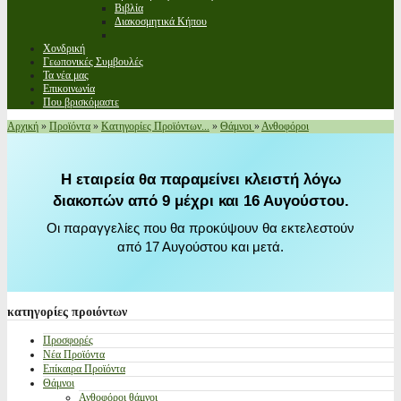
Βιβλία
Διακοσμητικά Κήπου
Χονδρική
Γεωπονικές Συμβουλές
Τα νέα μας
Επικοινωνία
Που βρισκόμαστε
Αρχική
»
Προϊόντα
»
Κατηγορίες Προϊόντων...
»
Θάμνοι
»
Ανθοφόροι
Η εταιρεία θα παραμείνει κλειστή λόγω
διακοπών από 9 μέχρι και 16 Αυγούστου.
Οι παραγγελίες που θα προκύψουν θα εκτελεστούν
από 17 Αυγούστου και μετά.
κατηγορίες
προιόντων
Προσφορές
Νέα Προϊόντα
Επίκαιρα Προϊόντα
Θάμνοι
Ανθοφόροι θάμνοι