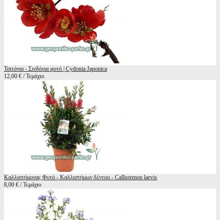
Τσιτόνια - Σινδόνια φυτό | Cydonia Japonica
12,00 € / Τεμάχιο
Καλλιστήμονας Φυτό - Καλλιστήμων δέντρο - Callistemon laevis
8,00 € / Τεμάχιο