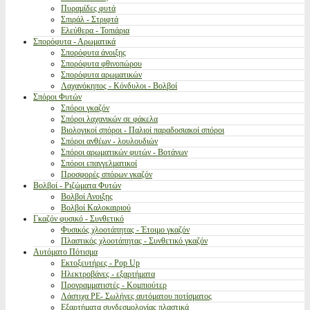
Πυραμίδες φυτά
Σπιράλ - Στριφτά
Ελεύθερα - Τοπιάρια
Σπορόφυτα - Αρωματικά
Σπορόφυτα άνοιξης
Σπορόφυτα φθινοπώρου
Σπορόφυτα αρωματικών
Λαχανόκηπος - Κόνδυλοι - Βολβοί
Σπόροι Φυτών
Σπόροι γκαζόν
Σπόροι λαχανικών σε φάκελα
Βιολογικοί σπόροι - Παλιοί παραδοσιακοί σπόροι
Σπόροι ανθέων - λουλουδιών
Σπόροι αρωματικών φυτών - Βοτάνων
Σπόροι επαγγελματικοί
Προσφορές σπόρων γκαζόν
Βολβοί - Ριζώματα Φυτών
Βολβοί Ανοιξης
Βολβοί Καλοκαιριού
Γκαζόν φυσικό - Συνθετικό
Φυσικός χλοοτάπητας - Έτοιμο γκαζόν
Πλαστικός χλοοτάπητας - Συνθετικό γκαζόν
Αυτόματο Πότισμα
Εκτοξευτήρες - Pop Up
Ηλεκτροβάνες - εξαρτήματα
Προγραμματιστές - Κομπιούτερ
Λάστιχα PE- Σωλήνες αυτόματου ποτίσματος
Εξαρτήματα συνδεσμολογίας πλαστικά