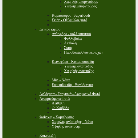
Χαμηλής μπορντούρας
Υψηλής μπορντούρας
Καρποφόροι - Superfoods
Σκιάς - Οξύφυλλα φυτά
Δέντρα κήπου
Ανθοφόρα - καλλωπιστικά
Φυλλοβόλα
Αειθαλή
Σκιάς
Παραθαλάσσιων περιοχών
Κωνοφόρα - Κυπαρισσοειδή
Υψηλής ανάπτυξης
Χαμηλής ανάπτυξης
Μίνι - Νάνα
Εσπεριδοειδή - Ξυνόδεντρα
Ανθόφυτα - Εποχιακά - Αρωματικά Φυτά
Αναρριχώμενα Φυτά
Αειθαλή
Φυλλοβόλα
Φοίνικες - Χαμαίρωπες
Χαμηλής ανάπτυξης - Νάνα
Υψηλής ανάπτυξης
Κακτοειδή