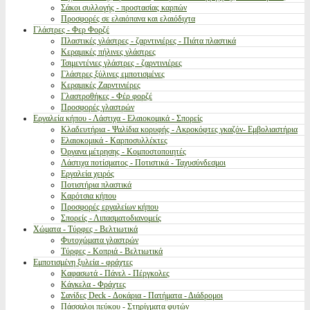
Σάκοι συλλογής - προστασίας καρπών
Προσφορές σε ελαιόπανα και ελαιόδιχτα
Γλάστρες - Φερ Φορζέ
Πλαστικές γλάστρες - ζαρντινιέρες - Πιάτα πλαστικά
Κεραμικές πήλινες γλάστρες
Τσιμεντένιες γλάστρες - ζαρντινιέρες
Γλάστρες ξύλινες εμποτισμένες
Κεραμικές Ζαρντινιέρες
Γλαστροθήκες - Φέρ φορζέ
Προσφορές γλαστρών
Εργαλεία κήπου - Λάστιχα - Ελαιοκομικά - Σπορείς
Κλαδευτήρια - Ψαλίδια κορυφής - Ακροκόφτες γκαζόν- Εμβολιαστήρια
Ελαιοκομικά - Καρποσυλλέκτες
Όργανα μέτρησης - Κομποστοποιητές
Λάστιχα ποτίσματος - Ποτιστικά - Ταχυσύνδεσμοι
Εργαλεία χειρός
Ποτιστήρια πλαστικά
Καρότσια κήπου
Προσφορές εργαλείων κήπου
Σπορείς - Λιπασματοδιανομείς
Χώματα - Τύρφες - Βελτιωτικά
Φυτοχώματα γλαστρών
Τύρφες - Κοπριά - Βελτιωτικά
Εμποτισμένη ξυλεία - φράχτες
Καφασωτά - Πάνελ - Πέργκολες
Κάγκελα - Φράχτες
Σανίδες Deck - Δοκάρια - Πατήματα - Διάδρομοι
Πάσσαλοι πεύκου - Στηρίγματα φυτών