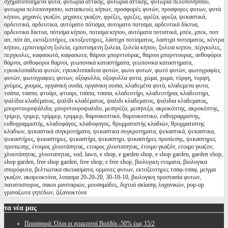
σχηματοποιημενα φυτα, φυτώρια αττικής, φυτωρια αττικης, φυτωρια πελοπονησσου,
φυτωρια πελοπονησσου, κατασκευές κήπων, προσφορές φυτών, προσφορες φυτων, φυτά
κήπου, μηχανές γκαζόν, μηχανες γκαζον, φρέζες, φρεζες, φρέζα, φρεζα, ψεκαστικά,
αρδευτικά, αρδευτικα, αυτόματο πότισμα, αυτοματο ποτισμα, αρδευτικά δίκτυα,
αρδευτικα δικτυα, πότισμα κήπου, ποτισμα κηπου, αυτόματα ποτιστικά, μπέκ, μπεκ, ποπ
απ, πόπ άπ, εκτοξευτήρες, εκτοξευτηρες, λάστιχα ποτίσματος, λαστιχα ποτισματος, κέντρα
κήπου, εμποτισμένη ξυλεία, εμποτισμενη ξυλεια, ξυλεία κήπου, ξυλεια κηπου, πέργκολες,
περγκολες, καφασωτά, καφασωτα, θάμνοι μπορντούρας, θαμνοι μπορντουρας, ανθοφόροι
θάμνοι, ανθοφοροι θαμνοι, γεωπονικά καταστήματα, γεωπονικα καταστηματα,
εγκυκλοπαίδεια φυτών, εγκυκλοπαιδεια φυτών, φωτο φυτων, φωτό φυτών, φωτογραφίες
φυτών, φωτογραφιες φυτων, οξύφυλλα, οξυφυλλα φυτα, χώμα, χωμα, τύρφη, τυρφη,
χούμος, χουμος, οργανική ουσία, οργανικη ουσια, κλαδεμένα φυτά, κλαδεμενα φυτα,
τσάπα, τσαπα, φτυάρι, φτυαρι, τσάπα, τσαπα, κλαδευτήρι, κλαδευτήρια, κλαδευτηρι,
ψαλίδια κλαδέματος, ψαλίδι κλαδέματος, ψαλιδι κλαδεματος, ψαλιδια κλαδεματος,
μπορντουροψάλιδα, μπορντουροψαλιδο, μεσηνέζα, μεσηνεζα, ακροκόπτης, ακροκόπτης,
τρίμερ, τριμερ, τρίμμερ, τριμμερ, θαμνοκοπτικό, θαμνοκοπτικο, ευθυγραμμιστης,
ευθυγραμμιστής, κλαδοφάγος, κλαδοφαγος, θρυμματιστής κλαδιών, θρυμματιστης
κλαδιων, ψεκαστικά συγκροτήματα, ψεκαστικα συγκροτηματα, ψεκαστικά, ψεκαστικα,
ψεκαστήρες, ψεκαστηρες, ψεκαστήρι, ψεκαστηρι, ψεκαστήρες προπίεσης, ψεκαστηρες
προπιεσης, έτοιμος χλοοτάπητας, ετοιμος χλοοταπητας, έτοιμο γκαζόν, ετοιμο γκαζον,
χλοοτάπητας, χλοοταπητας, sod, lawn, e shop, e garden shop, e shop garden, garden shop,
shop garden, free shop garden, free shop, e free shop, βιολογικη ντοματα, βιολογικα
σπορόφυτα, βελτιωτικα σκευασματα, ορμονες φυτων, εκτοξευτηρες τσαφ-τσαφ, μειγμα
γκαζον, ακαρεοκτόνα, λιπασμα 20-20-20, 30-10-10, βιολογικη προστασία φυτων,
πατατοσπορος, σακοι μανιταριών, μουσαμάδες, διχτυά σκίασης λαχανικών, pop-up
γραναζωτα γηπέδων, ζιζανιοκτόνα
τα
νέα μας
Προσφορά: Όλοι οι χειμερινοί Βολβόι -50% έως 15/2