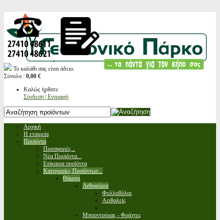
Το καλάθι σας είναι άδειο.
Σύνολο :
0,00 €
Καλώς ήρθατε
Σύνδεση | Εγγραφή
Αρχική
Η εταιρεία
Προϊόντα
Προσφορές...
Νέα Προϊόντα...
Επίκαιρα προϊόντα
Κατηγορίες Προϊόντων...
Θάμνοι
Ανθοφόροι
Φυλλοβόλοι
Αειθαλείς
Μπορντούρας - Φράχτες