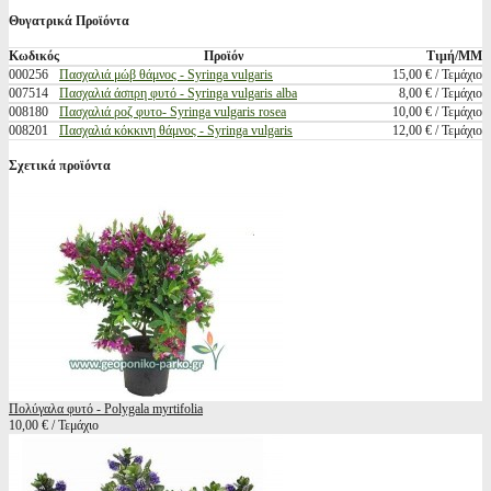
Θυγατρικά Προϊόντα
Κωδικός
Προϊόν
Τιμή/ΜΜ
000256
Πασχαλιά μώβ θάμνος - Syringa vulgaris
15,00 € / Τεμάχιο
007514
Πασχαλιά άσπρη φυτό - Syringa vulgaris alba
8,00 € / Τεμάχιο
008180
Πασχαλιά ροζ φυτο- Syringa vulgaris rosea
10,00 € / Τεμάχιο
008201
Πασχαλιά κόκκινη θάμνος - Syringa vulgaris
12,00 € / Τεμάχιο
Σχετικά προϊόντα
Πολύγαλα φυτό - Polygala myrtifolia
10,00 € / Τεμάχιο