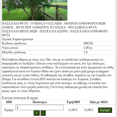
ΠΑΣΧΑΛΙΑ ΦΥΤΟ - SYRINGA VULGARIS - ΘΑΜΝΟΙ ΑΝΘΟΦΟΡΟΙ ΜΩΒ
ΑΝΘΟΣ - ΦΥΤΑ ΠΟΥ ΑΝΘΙΖΟΥΝ ΤΟ ΠΑΣΧΑ - ΦΥΛΛΟΒΟΛΑ ΦΥΤΑ -
ΠΑΣΧΑΛΙΑ ΜΠΛΕ ΜΩΒ - ΠΑΣΧΑΛΙΑ ΑΣΠΡΗ - ΠΑΣΧΑΛΙΝΑ ΑΝΘΟΦΟΡΑ
ΦΥΤΑ
Τεχνικά Χαρακτηριστικά
Κωδικός προϊόντος
000256
Υψος φυτού
1,00 m
Μέγεθος γλάστρας
5 lt
Φυλλοβόλος θάμνος με ύψος έως 10m, που με το κατάλληλο κλάδεμα μπορεί να
διαμορφωθεί σε δενδρίλιο. Εύκολο στην καλλιέργειά του φυτό, δεν έχει ιδιαίτερες
απαιτήσεις σε εδαφοκλιματικές συνθήκες. Τα εντυπωσιακά και πολύ αρωματικά του άνθη,
εμφανίζονται κατά τον Απρίλιο-Μάιο και έχουν ιδιαίτερο μπλέ-μώβ χρώμα (υπάρχουν
ποικιλίες και με λευκό άνθος). Η ανθοφορία της συνήθως συμπίπτει με την περίοδο του
Πάσχα. Για να ανθίσει έντονα ΔΕΝ συστήνεται κλάδεμα τον Χειμώνα. Συνήθως
κλαδεύεται προς το τέλος Αυγούστου και είναι σκόπιμο, να κόβουμε τα κλαδια που
παρουσιάζουν πολύ μεγάλη ανάπτυξη. Για έντονη ανθοφορία χρειάζεται λίπανση δύο
φορές προς το τέλος Μαρτίου.
Επιλογή ποσότητας & αγορά
ΜΜ
Ποσότητα
Τιμή/ΜΜ
Αξία με ΦΠΑ
Τεμάχιο
15,00 €
15,00 €