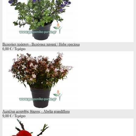
Βερονίκη πράσινη - Βερόνικα πανασέ | Hebe speciosa
6,00 € / Τεμάχιο
Αμπέλια μεγανθής θάμνος - Abelia grandiflora
9,00 € / Τεμάχιο