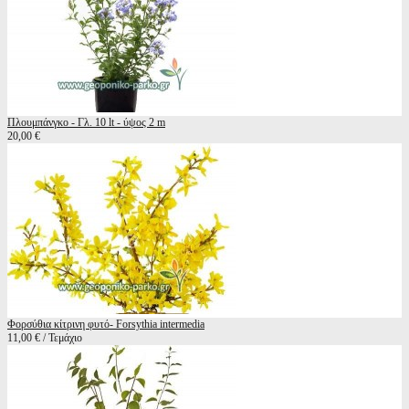
Πλουμπάνγκο - Γλ. 10 lt - ύψος 2 m
20,00 €
Φορσύθια κίτρινη φυτό- Forsythia intermedia
11,00 € / Τεμάχιο