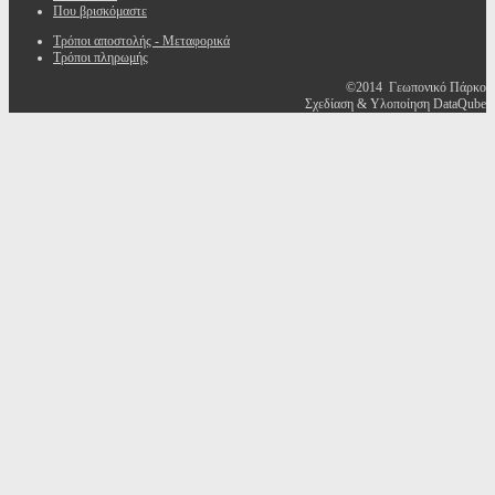
Που βρισκόμαστε
Τρόποι αποστολής - Μεταφορικά
Τρόποι πληρωμής
©2014 Γεωπονικό Πάρκο
Σχεδίαση & Υλοποίηση DataQube