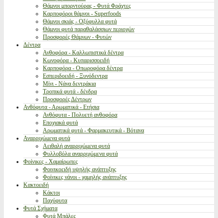
Θάμνοι μπορντούρας - Φυτά Φράχτες
Καρποφόροι θάμνοι - Superfoods
Θάμνοι σκιάς - Οξύφυλλα φυτά
Θάμνοι φυτά παραθαλάσσιων περιοχών
Προσφορές Θάμνων - Φυτών
Δέντρα
Ανθοφόρα - Καλλωπιστικά δέντρα
Κωνοφόρα - Κυπαρισσοειδή
Καρποφόρα - Οπωροφόρα δέντρα
Εσπεριδοειδή - Ξυνόδεντρα
Μίνι - Νάνα δεντράκια
Τροπικά φυτά - δένδρα
Προσφορές Δέντρων
Ανθόφυτα - Αρωματικά - Ετήσια
Ανθόφυτα - Πολυετή ανθοφόρα
Εποχιακά φυτά
Αρωματικά φυτά - Φαρμακευτικά - Βότανα
Αναρριχώμενα φυτά
Αειθαλή αναρριχώμενα φυτά
Φυλλοβόλα αναρριχώμενα φυτά
Φοίνικες - Χαμαίρωπες
Φοινικοειδή υψηλής ανάπτυξης
Φοίνικες νάνοι - χαμηλής ανάπτυξης
Κακτοειδή
Κάκτοι
Παχύφυτα
Φυτά Σχήματα
Φυτά Μπάλες