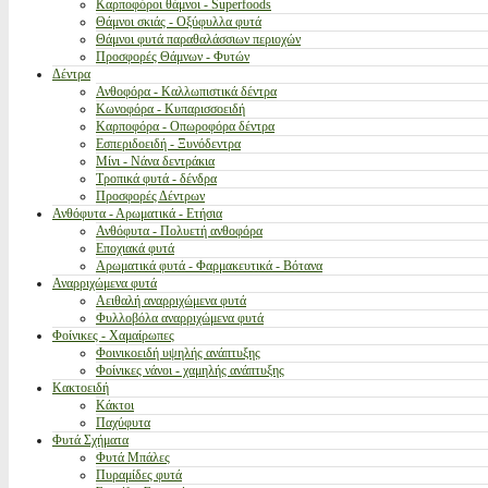
Καρποφόροι θάμνοι - Superfoods
Θάμνοι σκιάς - Οξύφυλλα φυτά
Θάμνοι φυτά παραθαλάσσιων περιοχών
Προσφορές Θάμνων - Φυτών
Δέντρα
Ανθοφόρα - Καλλωπιστικά δέντρα
Κωνοφόρα - Κυπαρισσοειδή
Καρποφόρα - Οπωροφόρα δέντρα
Εσπεριδοειδή - Ξυνόδεντρα
Μίνι - Νάνα δεντράκια
Τροπικά φυτά - δένδρα
Προσφορές Δέντρων
Ανθόφυτα - Αρωματικά - Ετήσια
Ανθόφυτα - Πολυετή ανθοφόρα
Εποχιακά φυτά
Αρωματικά φυτά - Φαρμακευτικά - Βότανα
Αναρριχώμενα φυτά
Αειθαλή αναρριχώμενα φυτά
Φυλλοβόλα αναρριχώμενα φυτά
Φοίνικες - Χαμαίρωπες
Φοινικοειδή υψηλής ανάπτυξης
Φοίνικες νάνοι - χαμηλής ανάπτυξης
Κακτοειδή
Κάκτοι
Παχύφυτα
Φυτά Σχήματα
Φυτά Μπάλες
Πυραμίδες φυτά