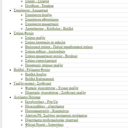
Σπιράλ - Στριφτά
Ελεύθερα - Τοπιάρια
Σπορόφυτα - Αρωματικά
Σπορόφυτα άνοιξης
Σπορόφυτα φθινοπώρου
Σπορόφυτα αρωματικών
Λαχανόκηπος - Κόνδυλοι - Βολβοί
Σπόροι Φυτών
Σπόροι γκαζόν
Σπόροι λαχανικών σε φάκελα
Βιολογικοί σπόροι - Παλιοί παραδοσιακοί σπόροι
Σπόροι ανθέων - λουλουδιών
Σπόροι αρωματικών φυτών - Βοτάνων
Σπόροι επαγγελματικοί
Προσφορές σπόρων γκαζόν
Βολβοί - Ριζώματα Φυτών
Βολβοί Ανοιξης
Βολβοί Καλοκαιριού
Γκαζόν φυσικό - Συνθετικό
Φυσικός χλοοτάπητας - Έτοιμο γκαζόν
Πλαστικός χλοοτάπητας - Συνθετικό γκαζόν
Αυτόματο Πότισμα
Εκτοξευτήρες - Pop Up
Ηλεκτροβάνες - εξαρτήματα
Προγραμματιστές - Κομπιούτερ
Λάστιχα PE- Σωλήνες αυτόματου ποτίσματος
Εξαρτήματα συνδεσμολογίας πλαστικά
Φίλτρα Νερού - Λιπαντήρες