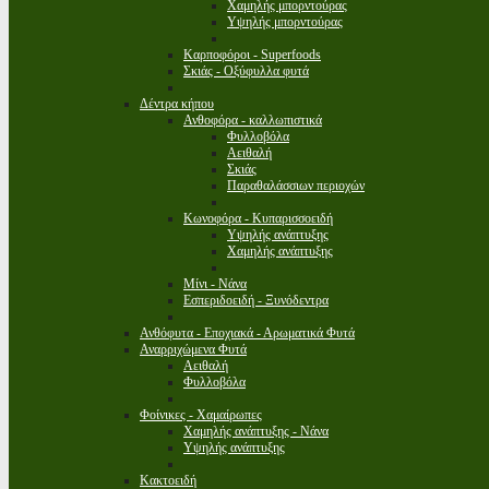
Χαμηλής μπορντούρας
Υψηλής μπορντούρας
Καρποφόροι - Superfoods
Σκιάς - Οξύφυλλα φυτά
Δέντρα κήπου
Ανθοφόρα - καλλωπιστικά
Φυλλοβόλα
Αειθαλή
Σκιάς
Παραθαλάσσιων περιοχών
Κωνοφόρα - Κυπαρισσοειδή
Υψηλής ανάπτυξης
Χαμηλής ανάπτυξης
Μίνι - Νάνα
Εσπεριδοειδή - Ξυνόδεντρα
Ανθόφυτα - Εποχιακά - Αρωματικά Φυτά
Αναρριχώμενα Φυτά
Αειθαλή
Φυλλοβόλα
Φοίνικες - Χαμαίρωπες
Χαμηλής ανάπτυξης - Νάνα
Υψηλής ανάπτυξης
Κακτοειδή