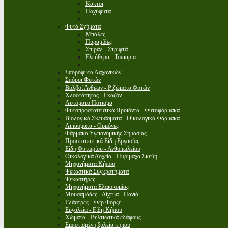
Κάκτοι
Παχύφυτα
Φυτά Σχήματα
Μπάλες
Πυραμίδες
Σπιράλ - Στριφτά
Ελεύθερα - Τοπιάρια
Σπορόφυτα Λαχανικών
Σπόροι Φυτών
Βολβοί Ανθεων - Ριζώματα Φυτών
Χλοοτάπητας - Γκαζόν
Αυτόματο Πότισμα
Φυτοπροστατευτικά Προϊόντα - Φυτοφάρμακα
Βιολογικά Σκευάσματα - Οικολογικά Φάρμακα
Λιπάσματα - Ορμόνες
Φάρμακα Υγειονομικής Σημασίας
Προστατευτικά Είδη Εργασίας
Είδη Φυτωρίου - Ανθοπωλείου
Οικολογικά Δοχεία - Πυρίμαχα Σκεύη
Μηχανήματα Κήπου
Ψεκαστικά Συγκροτήματα
Ψεκαστήρες
Μηχανήματα Ελαιοκομίας
Μουσαμάδες - Δίχτυα - Πανιά
Γλάστρες - Φερ Φορζέ
Εργαλεία - Είδη Κήπου
Χώματα - Βελτιωτικά εδάφους
Εμποτισμένη ξυλεία κήπου