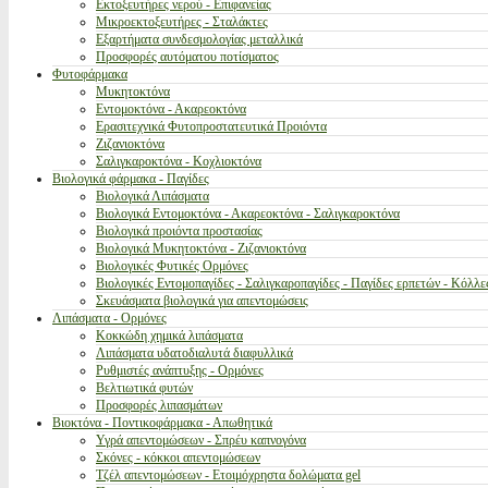
Εκτοξευτήρες νερού - Επιφανείας
Μικροεκτοξευτήρες - Σταλάκτες
Εξαρτήματα συνδεσμολογίας μεταλλικά
Προσφορές αυτόματου ποτίσματος
Φυτοφάρμακα
Μυκητοκτόνα
Εντομοκτόνα - Ακαρεοκτόνα
Ερασιτεχνικά Φυτοπροστατευτικά Προιόντα
Ζιζανιοκτόνα
Σαλιγκαροκτόνα - Κοχλιοκτόνα
Βιολογικά φάρμακα - Παγίδες
Βιολογικά Λιπάσματα
Βιολογικά Εντομοκτόνα - Ακαρεοκτόνα - Σαλιγκαροκτόνα
Βιολογικά προιόντα προστασίας
Βιολογικά Μυκητοκτόνα - Ζιζανιοκτόνα
Βιολογικές Φυτικές Ορμόνες
Βιολογικές Εντομοπαγίδες - Σαλιγκαροπαγίδες - Παγίδες ερπετών - Κόλλε
Σκευάσματα βιολογικά για απεντομώσεις
Λιπάσματα - Ορμόνες
Κοκκώδη χημικά λιπάσματα
Λιπάσματα υδατοδιαλυτά διαφυλλικά
Ρυθμιστές ανάπτυξης - Ορμόνες
Βελτιωτικά φυτών
Προσφορές λιπασμάτων
Βιοκτόνα - Ποντικοφάρμακα - Απωθητικά
Υγρά απεντομώσεων - Σπρέυ καπνογόνα
Σκόνες - κόκκοι απεντομώσεων
Τζέλ απεντομώσεων - Ετοιμόχρηστα δολώματα gel