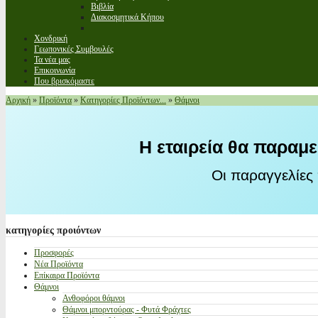
Βιβλία
Διακοσμητικά Κήπου
Χονδρική
Γεωπονικές Συμβουλές
Τα νέα μας
Επικοινωνία
Που βρισκόμαστε
Αρχική
»
Προϊόντα
»
Κατηγορίες Προϊόντων...
»
Θάμνοι
Η εταιρεία θα παραμε
Οι παραγγελίες
κατηγορίες
προιόντων
Προσφορές
Νέα Προϊόντα
Επίκαιρα Προϊόντα
Θάμνοι
Ανθοφόροι θάμνοι
Θάμνοι μπορντούρας - Φυτά Φράχτες