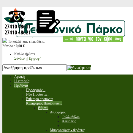
Το καλάθι σας είναι άδειο.
Σύνολο :
0,00 €
Καλώς ήρθατε
Σύνδεση | Εγγραφή
Αρχική
Η εταιρεία
Προϊόντα
Προσφορές...
Νέα Προϊόντα...
Επίκαιρα προϊόντα
Κατηγορίες Προϊόντων...
Θάμνοι
Ανθοφόροι
Φυλλοβόλοι
Αειθαλείς
Μπορντούρας - Φράχτες