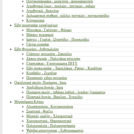
Ποντικοφάρμακα - μυοκτόνα - αρουραιοκτόνα
Απωθητικά ζώων - πουλιών - ποντικών - φιδιών
Απωθητικά - βιοκτόνα
Δολωματικοί σταθμοί - κόλλες ποντικών - ποντικοπαγίδες
Κτηνιατρικά
Είδη προστασίας εργαζομένων
Μποτάκια - Γαλότσες - Φόρμες
Μάσκες ψεκασμού
Ιμάντες - Γυαλιά - Ωτασπίδες - Προσωπίδες
Γάντια εργασίας
Είδη Φυτωρίου - Ανθοπωλείου
Γλάστρες φυτωρίου - Σακούλες
Δίσκοι σποράς - Παλετάκια φύτευσης
Γλαστράκια - Υποστρώματα JIFFY
Είδη συσκευασίας - Ταμπελάκια - Ράφιες - Κορδόνια
Κουβάδες - Ζεμπίλια
Προσφορές ειδών φυτωρίου
Οικολογικά σκεύη- Πυρίμαχα - Inox
Ανοξείδωτα δοχεία - Inox
Πυρίμαχα σκεύη - πιθάρια λαδιού - λεκάνες ζυμώματος
Πλαστικά δοχεία - Βαρέλια - Τενεκέδες
Μηχανήματα Κήπου
Αλυσσοπρίονα - Κονταροπρίονα
Σκαπτικά - Φρέζες
Μηχανές γκαζόν - Χλοοκοπτικά
Χορτοκοπτικά - Θαμνοκοπτικά
Πολυεργαλεία - Πολυμηχανήματα
Ψαλίδια μπορντούρας - Ευθυγραμμιστές