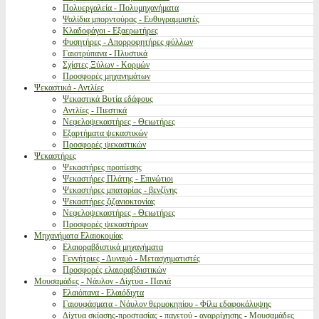
Πολυεργαλεία - Πολυμηχανήματα
Ψαλίδια μπορντούρας - Ευθυγραμμιστές
Κλαδοφάγοι - Εξαερωτήρες
Φυσητήρες - Απορροφητήρες φύλλων
Γαιοτρύπανα - Πλυστικά
Σχίστες Ξύλων - Κορμών
Προσφορές μηχανημάτων
Ψεκαστικά - Αντλίες
Ψεκαστικά Βυτία εδάφους
Αντλίες - Πιεστικά
Νεφελοψεκαστήρες - Θειωτήρες
Εξαρτήματα ψεκαστικών
Προσφορές ψεκαστικών
Ψεκαστήρες
Ψεκαστήρες προπίεσης
Ψεκαστήρες Πλάτης - Επινώτιοι
Ψεκαστήρες μπαταρίας - βενζίνης
Ψεκαστήρες ζιζανιοκτονίας
Νεφελοψεκαστήρες - Θειωτήρες
Προσφορές ψεκαστήρων
Μηχανήματα Ελαιοκομίας
Ελαιοραβδιστικά μηχανήματα
Γεννήτριες - Δυναμό - Μετασχηματιστές
Προσφορές ελαιοραβδιστικών
Μουσαμάδες - Νάυλον - Δίχτυα - Πανιά
Ελαιόπανα - Ελαιόδιχτα
Γαιουφάσματα - Νάυλον θερμοκηπίου - Φίλμ εδαφοκάλυψης
Δίχτυα σκίασης-προστασίας - παγετού - αναρρίχησης - Μουσαμάδες