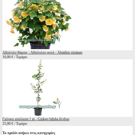
Αβούτιλο θάμνος - Αβούτιλον φυτό - Abutilon striatum
10,00 € / Τεμάχιο
Γκίνγκο μπιλόμπα 1 m - Ginkgo biloba δένδρο
25,00 € / Τεμάχιο
Το προϊόν ανήκει στις κατηγορίες