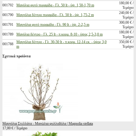
180,00 € /
001792
Μανόλια φυτό πυραμίδα - Γλ. 50 lt - ύψ. 1,50-1,70 m
Τεμάχιο
240,00 € /
001790
Μαγνόλια δέντρο πυραμίδα - Γλ. 50 lt - ύψ. 1,75-2 m
Τεμάχιο
300,00 € /
001791
Μαγνόλια φυτό πυραμίδα - Γλ. 90 lt - ύψ. 2-2,5 m
Τεμάχιο
180,00 € /
001789
Μανόλια δέντρο - Γλ. 25 lt - π.κορμ. 8-10 - ύψος 2,5-3,0 m
Τεμάχιο
Μαγνόλια δέντρο - Γλ. 30-50 lt - π.κορμ. 12-14 εκ. - ύψος 3,0
350,00 € /
001788
m
Τεμάχιο
Σχετικά προϊόντα
Μαγνόλια Στελλάτα - Μανώλια φυλλοβόλα | Magnolia stellata
17,00 € / Τεμάχιο