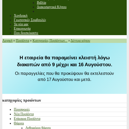
Βιβλία
Διακοσμητικά Κήπου
Χονδρική
Γεωπονικές Συμβουλές
Τα νέα μας
Επικοινωνία
Που βρισκόμαστε
Αρχική
»
Προϊόντα
»
Κατηγορίες Προϊόντων...
»
Δέντρα κήπου
Η εταιρεία θα παραμείνει κλειστή λόγω
διακοπών από 9 μέχρι και 16 Αυγούστου.
Οι παραγγελίες που θα προκύψουν θα εκτελεστούν
από 17 Αυγούστου και μετά.
κατηγορίες
προιόντων
Προσφορές
Νέα Προϊόντα
Επίκαιρα Προϊόντα
Θάμνοι
Ανθοφόροι θάμνοι