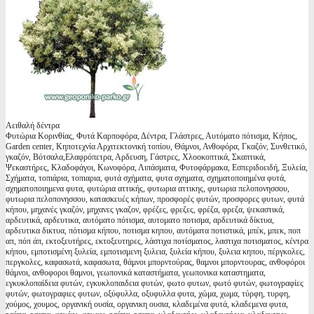
Αειθαλή δέντρα
Φυτώρια Κορινθίας, Φυτά Καρποφόρα, Δέντρα, Γλάστρες, Αυτόματο πότισμα, Κήπος,
Garden center, Κηποτεχνία Αρχιτεκτονική τοπίου, Θάμνοι, Ανθοφόρα, Γκαζόν, Συνθετικό,
γκαζόν, Βότσαλα,Ελαφρόπετρα, Αρδευση, Γάστρες, Χλοοκοπτικά, Σκαπτικά,
Ψεκαστήρες, Κλαδοφάγοι, Κωνοφόρα, Λιπάσματα, Φυτοφάρμακα, Εσπεριδοειδή, Ξυλεία,
Σχήματα, τοπιάρια, τοπιαρια, φυτά σχήματα, φυτα σχηματα, σχηματοποιημένα φυτά,
σχηματοποιημενα φυτα, φυτώρια αττικής, φυτωρια αττικης, φυτωρια πελοπονησσου,
φυτωρια πελοπονησσου, κατασκευές κήπων, προσφορές φυτών, προσφορες φυτων, φυτά
κήπου, μηχανές γκαζόν, μηχανες γκαζον, φρέζες, φρεζες, φρέζα, φρεζα, ψεκαστικά,
αρδευτικά, αρδευτικα, αυτόματο πότισμα, αυτοματο ποτισμα, αρδευτικά δίκτυα,
αρδευτικα δικτυα, πότισμα κήπου, ποτισμα κηπου, αυτόματα ποτιστικά, μπέκ, μπεκ, ποπ
απ, πόπ άπ, εκτοξευτήρες, εκτοξευτηρες, λάστιχα ποτίσματος, λαστιχα ποτισματος, κέντρα
κήπου, εμποτισμένη ξυλεία, εμποτισμενη ξυλεια, ξυλεία κήπου, ξυλεια κηπου, πέργκολες,
περγκολες, καφασωτά, καφασωτα, θάμνοι μπορντούρας, θαμνοι μπορντουρας, ανθοφόροι
θάμνοι, ανθοφοροι θαμνοι, γεωπονικά καταστήματα, γεωπονικα καταστηματα,
εγκυκλοπαίδεια φυτών, εγκυκλοπαιδεια φυτών, φωτο φυτων, φωτό φυτών, φωτογραφίες
φυτών, φωτογραφιες φυτων, οξύφυλλα, οξυφυλλα φυτα, χώμα, χωμα, τύρφη, τυρφη,
χούμος, χουμος, οργανική ουσία, οργανικη ουσια, κλαδεμένα φυτά, κλαδεμενα φυτα,