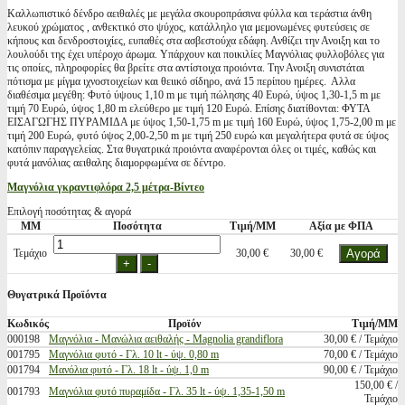
Καλλωπιστικό δένδρο αειθαλές με μεγάλα σκουροπράσινα φύλλα και τεράστια άνθη
λευκού χρώματος , ανθεκτικό στο ψύχος, κατάλληλο για μεμονωμένες φυτεύσεις σε
κήπους και δενδροστοιχίες, ευπαθές στα ασβεστούχα εδάφη. Ανθίζει την Ανοιξη και το
λουλούδι της έχει υπέροχο άρωμα. Υπάρχουν και ποικιλίες Μαγνόλιας φυλλοβόλες για
τις οποίες, πληροφορίες θα βρείτε στα αντίστοιχα προιόντα. Την Ανοιξη συνιστάται
πότισμα με μίγμα ιχνοστοιχείων και θειικό σίδηρο, ανά 15 περίπου ημέρες. Αλλα
διαθέσιμα μεγέθη: Φυτό ύψους 1,10 m με τιμή πώλησης 40 Ευρώ, ύψος 1,30-1,5 m με
τιμή 70 Eυρώ, ύψος 1,80 m ελεύθερο με τιμή 120 Eυρώ. Επίσης διατίθονται: ΦΥΤΑ
ΕΙΣΑΓΩΓΗΣ ΠΥΡΑΜΙΔΑ με ύψος 1,50-1,75 m με τιμή 160 Ευρώ, ύψος 1,75-2,00 m με
τιμή 200 Ευρώ, φυτό ύψος 2,00-2,50 m με τιμή 250 ευρώ και μεγαλήτερα φυτά σε ύψος
κατόπιν παραγγελείας. Στα θυγατρικά προιόντα αναφέρονται όλες οι τιμές, καθώς και
φυτά μανόλιας αειθαλης διαμορφωμένα σε δέντρο.
Μαγνόλια γκραντιφλόρα 2,5 μέτρα-Βίντεο
Επιλογή ποσότητας & αγορά
ΜΜ
Ποσότητα
Τιμή/ΜΜ
Αξία με ΦΠΑ
Τεμάχιο
30,00 €
30,00 €
Θυγατρικά Προϊόντα
Κωδικός
Προϊόν
Τιμή/ΜΜ
000198
Μαγνόλια - Μανώλια αειθαλής - Magnolia grandiflora
30,00 € / Τεμάχιο
001795
Μαγνόλια φυτό - Γλ. 10 lt - ύψ. 0,80 m
70,00 € / Τεμάχιο
001794
Μανόλια φυτό - Γλ. 18 lt - ύψ. 1,0 m
90,00 € / Τεμάχιο
150,00 € /
001793
Μαγνόλια φυτό πυραμίδα - Γλ. 35 lt - ύψ. 1,35-1,50 m
Τεμάχιο