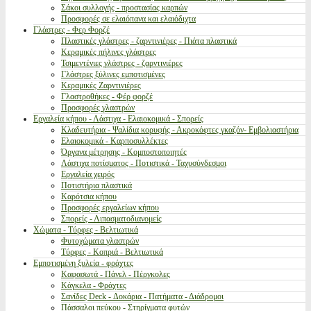
Σάκοι συλλογής - προστασίας καρπών
Προσφορές σε ελαιόπανα και ελαιόδιχτα
Γλάστρες - Φερ Φορζέ
Πλαστικές γλάστρες - ζαρντινιέρες - Πιάτα πλαστικά
Κεραμικές πήλινες γλάστρες
Τσιμεντένιες γλάστρες - ζαρντινιέρες
Γλάστρες ξύλινες εμποτισμένες
Κεραμικές Ζαρντινιέρες
Γλαστροθήκες - Φέρ φορζέ
Προσφορές γλαστρών
Εργαλεία κήπου - Λάστιχα - Ελαιοκομικά - Σπορείς
Κλαδευτήρια - Ψαλίδια κορυφής - Ακροκόφτες γκαζόν- Εμβολιαστήρια
Ελαιοκομικά - Καρποσυλλέκτες
Όργανα μέτρησης - Κομποστοποιητές
Λάστιχα ποτίσματος - Ποτιστικά - Ταχυσύνδεσμοι
Εργαλεία χειρός
Ποτιστήρια πλαστικά
Καρότσια κήπου
Προσφορές εργαλείων κήπου
Σπορείς - Λιπασματοδιανομείς
Χώματα - Τύρφες - Βελτιωτικά
Φυτοχώματα γλαστρών
Τύρφες - Κοπριά - Βελτιωτικά
Εμποτισμένη ξυλεία - φράχτες
Καφασωτά - Πάνελ - Πέργκολες
Κάγκελα - Φράχτες
Σανίδες Deck - Δοκάρια - Πατήματα - Διάδρομοι
Πάσσαλοι πεύκου - Στηρίγματα φυτών