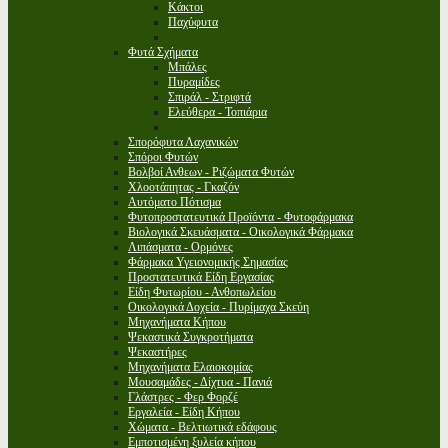
Κάκτοι
Παχύφυτα
Φυτά Σχήματα
Μπάλες
Πυραμίδες
Σπιράλ - Στριφτά
Ελεύθερα - Τοπιάρια
Σπορόφυτα Λαχανικών
Σπόροι Φυτών
Βολβοί Ανθεων - Ριζώματα Φυτών
Χλοοτάπητας - Γκαζόν
Αυτόματο Πότισμα
Φυτοπροστατευτικά Προϊόντα - Φυτοφάρμακα
Βιολογικά Σκευάσματα - Οικολογικά Φάρμακα
Λιπάσματα - Ορμόνες
Φάρμακα Υγειονομικής Σημασίας
Προστατευτικά Είδη Εργασίας
Είδη Φυτωρίου - Ανθοπωλείου
Οικολογικά Δοχεία - Πυρίμαχα Σκεύη
Μηχανήματα Κήπου
Ψεκαστικά Συγκροτήματα
Ψεκαστήρες
Μηχανήματα Ελαιοκομίας
Μουσαμάδες - Δίχτυα - Πανιά
Γλάστρες - Φερ Φορζέ
Εργαλεία - Είδη Κήπου
Χώματα - Βελτιωτικά εδάφους
Εμποτισμένη ξυλεία κήπου