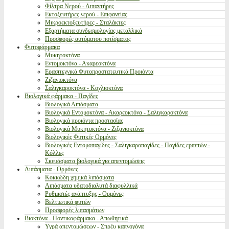
Φίλτρα Νερού - Λιπαντήρες
Εκτοξευτήρες νερού - Επιφανείας
Μικροεκτοξευτήρες - Σταλάκτες
Εξαρτήματα συνδεσμολογίας μεταλλικά
Προσφορές αυτόματου ποτίσματος
Φυτοφάρμακα
Μυκητοκτόνα
Εντομοκτόνα - Ακαρεοκτόνα
Ερασιτεχνικά Φυτοπροστατευτικά Προιόντα
Ζιζανιοκτόνα
Σαλιγκαροκτόνα - Κοχλιοκτόνα
Βιολογικά φάρμακα - Παγίδες
Βιολογικά Λιπάσματα
Βιολογικά Εντομοκτόνα - Ακαρεοκτόνα - Σαλιγκαροκτόνα
Βιολογικά προιόντα προστασίας
Βιολογικά Μυκητοκτόνα - Ζιζανιοκτόνα
Βιολογικές Φυτικές Ορμόνες
Βιολογικές Εντομοπαγίδες - Σαλιγκαροπαγίδες - Παγίδες ερπετών -
Κόλλες
Σκευάσματα βιολογικά για απεντομώσεις
Λιπάσματα - Ορμόνες
Κοκκώδη χημικά λιπάσματα
Λιπάσματα υδατοδιαλυτά διαφυλλικά
Ρυθμιστές ανάπτυξης - Ορμόνες
Βελτιωτικά φυτών
Προσφορές λιπασμάτων
Βιοκτόνα - Ποντικοφάρμακα - Απωθητικά
Υγρά απεντομώσεων - Σπρέυ καπνογόνα