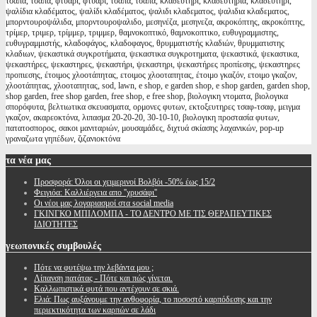
τσάπα, τσαπα, φτυάρι, φτυαρι, τσάπα, τσαπα, κλαδευτήρι, κλαδευτήρια, κλαδευτηρι,
ψαλίδια κλαδέματος, ψαλίδι κλαδέματος, ψαλιδι κλαδεματος, ψαλιδια κλαδεματος,
μπορντουροψάλιδα, μπορντουροψαλιδο, μεσηνέζα, μεσηνεζα, ακροκόπτης, ακροκόπτης,
τρίμερ, τριμερ, τρίμμερ, τριμμερ, θαμνοκοπτικό, θαμνοκοπτικο, ευθυγραμμιστης,
ευθυγραμμιστής, κλαδοφάγος, κλαδοφαγος, θρυμματιστής κλαδιών, θρυμματιστης
κλαδιων, ψεκαστικά συγκροτήματα, ψεκαστικα συγκροτηματα, ψεκαστικά, ψεκαστικα,
ψεκαστήρες, ψεκαστηρες, ψεκαστήρι, ψεκαστηρι, ψεκαστήρες προπίεσης, ψεκαστηρες
προπιεσης, έτοιμος χλοοτάπητας, ετοιμος χλοοταπητας, έτοιμο γκαζόν, ετοιμο γκαζον,
χλοοτάπητας, χλοοταπητας, sod, lawn, e shop, e garden shop, e shop garden, garden shop,
shop garden, free shop garden, free shop, e free shop, βιολογικη ντοματα, βιολογικα
σπορόφυτα, βελτιωτικα σκευασματα, ορμονες φυτων, εκτοξευτηρες τσαφ-τσαφ, μειγμα
γκαζον, ακαρεοκτόνα, λιπασμα 20-20-20, 30-10-10, βιολογικη προστασία φυτων,
πατατοσπορος, σακοι μανιταριών, μουσαμάδες, διχτυά σκίασης λαχανικών, pop-up
γραναζωτα γηπέδων, ζιζανιοκτόνα
τα
νέα μας
Προσφορά: Όλοι οι χειμερινοί Βολβόι -50% έως 15/2
Φειγιόα: Καλλιέργεια απο ''χρυσάφι''
Oι νέοι μας λογαριασμοί στα social media
ΓΚΙΝΓΚΟ ΜΠΙΛΟΜΠΑ - ΤΟ ΔΕΝΤΡΟ ΜΕ ΤΙΣ ΘΕΡΑΠΕΥΤΙΚΕΣ
ΙΔΙΟΤΗΤΕΣ
γεωπονικές
συμβουλές
Πότε να φυτέψω την λεβάντα μου ;
Λίπανση πατάτας - Πότε και πώς γίνεται.
Καλλωπιστικά φυτά που αντέχουν σε σκιά.
Ελιά: Πως αυξάνουμε την ανθοφορία, το ποσοστό καρπόδεσης και την
περιεκτικότητα των καρπών σε λάδι