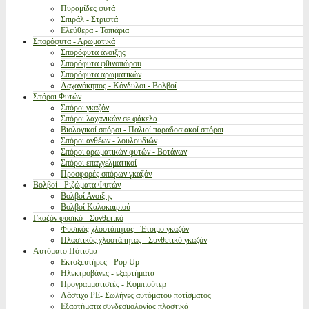
Πυραμίδες φυτά
Σπιράλ - Στριφτά
Ελεύθερα - Τοπιάρια
Σπορόφυτα - Αρωματικά
Σπορόφυτα άνοιξης
Σπορόφυτα φθινοπώρου
Σπορόφυτα αρωματικών
Λαχανόκηπος - Κόνδυλοι - Βολβοί
Σπόροι Φυτών
Σπόροι γκαζόν
Σπόροι λαχανικών σε φάκελα
Βιολογικοί σπόροι - Παλιοί παραδοσιακοί σπόροι
Σπόροι ανθέων - λουλουδιών
Σπόροι αρωματικών φυτών - Βοτάνων
Σπόροι επαγγελματικοί
Προσφορές σπόρων γκαζόν
Βολβοί - Ριζώματα Φυτών
Βολβοί Ανοιξης
Βολβοί Καλοκαιριού
Γκαζόν φυσικό - Συνθετικό
Φυσικός χλοοτάπητας - Έτοιμο γκαζόν
Πλαστικός χλοοτάπητας - Συνθετικό γκαζόν
Αυτόματο Πότισμα
Εκτοξευτήρες - Pop Up
Ηλεκτροβάνες - εξαρτήματα
Προγραμματιστές - Κομπιούτερ
Λάστιχα PE- Σωλήνες αυτόματου ποτίσματος
Εξαρτήματα συνδεσμολογίας πλαστικά