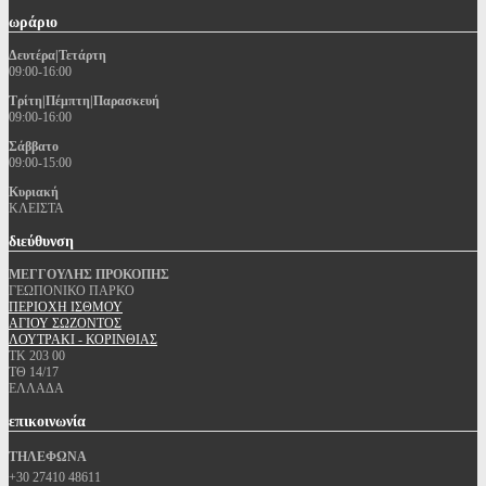
ωράριο
Δευτέρα|Τετάρτη
09:00-16:00
Τρίτη|Πέμπτη|Παρασκευή
09:00-16:00
Σάββατο
09:00-15:00
Κυριακή
ΚΛΕΙΣΤΑ
διεύθυνση
ΜΕΓΓΟΥΛΗΣ ΠΡΟΚΟΠΗΣ
ΓΕΩΠΟΝΙΚΟ ΠΑΡΚΟ
ΠΕΡΙΟΧΗ ΙΣΘΜΟΥ
ΑΓΙΟΥ ΣΩΖΟΝΤΟΣ
ΛΟΥΤΡΑΚΙ - ΚΟΡΙΝΘΙΑΣ
ΤΚ 203 00
ΤΘ 14/17
ΕΛΛΑΔΑ
επικοινωνία
ΤΗΛΕΦΩΝΑ
+30 27410 48611