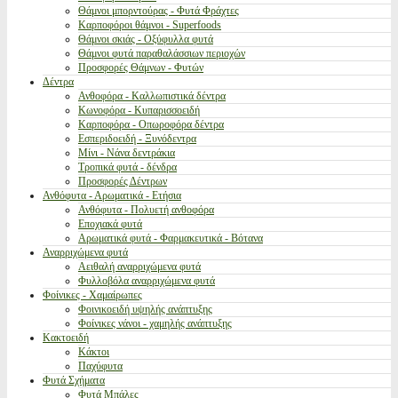
Θάμνοι μπορντούρας - Φυτά Φράχτες
Καρποφόροι θάμνοι - Superfoods
Θάμνοι σκιάς - Οξύφυλλα φυτά
Θάμνοι φυτά παραθαλάσσιων περιοχών
Προσφορές Θάμνων - Φυτών
Δέντρα
Ανθοφόρα - Καλλωπιστικά δέντρα
Κωνοφόρα - Κυπαρισσοειδή
Καρποφόρα - Οπωροφόρα δέντρα
Εσπεριδοειδή - Ξυνόδεντρα
Μίνι - Νάνα δεντράκια
Τροπικά φυτά - δένδρα
Προσφορές Δέντρων
Ανθόφυτα - Αρωματικά - Ετήσια
Ανθόφυτα - Πολυετή ανθοφόρα
Εποχιακά φυτά
Αρωματικά φυτά - Φαρμακευτικά - Βότανα
Αναρριχώμενα φυτά
Αειθαλή αναρριχώμενα φυτά
Φυλλοβόλα αναρριχώμενα φυτά
Φοίνικες - Χαμαίρωπες
Φοινικοειδή υψηλής ανάπτυξης
Φοίνικες νάνοι - χαμηλής ανάπτυξης
Κακτοειδή
Κάκτοι
Παχύφυτα
Φυτά Σχήματα
Φυτά Μπάλες