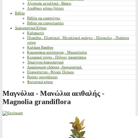
Αξεσουάρ μεταλλικά - Βάσεις
Αποθήκες κήπου ξύλινες
Βιβλία
Βιβλία για ερασιτέχνες
Βιβλία για επαγγελματίες
Διακοσμητικά Κήπου
Καλαμωτές
Πλακίδια - Πλαστικοί - Μεταλλικοί φράχτες - Πέργκολες - Πράσινοι
τοίχοι
Καλάμια Bamboo
Καμπανάκια αυλόπορτας - Μικροέπιπλα
Κεραμικά τοίχου - Πήλινες παραστάσεις
Τσιμέντινα διακοσμητικά
Διαμόρφωση εδάφους -διαχωριστικά.
Ελαφρόπετρα - Φλοιός Πεύκου
Βρύσες ορειχάλκινες
Φωτιστικά κήπου
Μαγνόλια - Μανώλια αειθαλής -
Magnolia grandiflora