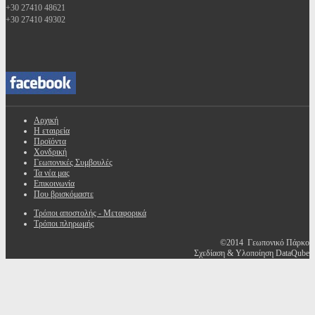
+30 27410 48621
+30 27410 49302
Αρχική
Η εταιρεία
Προϊόντα
Χονδρική
Γεωπονικές Συμβουλές
Τα νέα μας
Επικοινωνία
Που βρισκόμαστε
Τρόποι αποστολής - Μεταφορικά
Τρόποι πληρωμής
©2014 Γεωπονικό Πάρκο
Σχεδίαση & Υλοποίηση DataQube