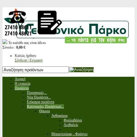
Το καλάθι σας είναι άδειο.
Σύνολο :
0,00 €
Καλώς ήρθατε
Σύνδεση | Εγγραφή
Αρχική
Η εταιρεία
Προϊόντα
Προσφορές...
Νέα Προϊόντα...
Επίκαιρα προϊόντα
Κατηγορίες Προϊόντων...
Θάμνοι
Ανθοφόροι
Φυλλοβόλοι
Αειθαλείς
Μπορντούρας - Φράχτες