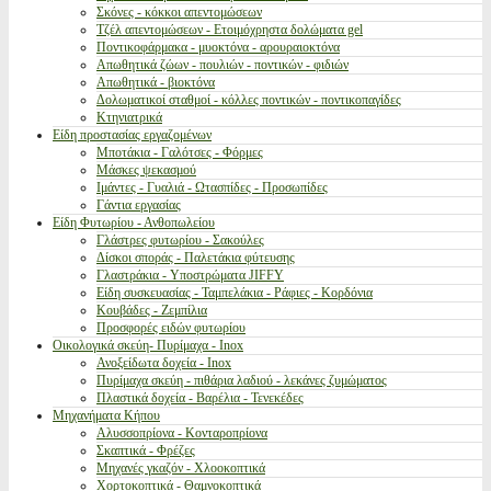
Σκόνες - κόκκοι απεντομώσεων
Τζέλ απεντομώσεων - Ετοιμόχρηστα δολώματα gel
Ποντικοφάρμακα - μυοκτόνα - αρουραιοκτόνα
Απωθητικά ζώων - πουλιών - ποντικών - φιδιών
Απωθητικά - βιοκτόνα
Δολωματικοί σταθμοί - κόλλες ποντικών - ποντικοπαγίδες
Κτηνιατρικά
Είδη προστασίας εργαζομένων
Μποτάκια - Γαλότσες - Φόρμες
Μάσκες ψεκασμού
Ιμάντες - Γυαλιά - Ωτασπίδες - Προσωπίδες
Γάντια εργασίας
Είδη Φυτωρίου - Ανθοπωλείου
Γλάστρες φυτωρίου - Σακούλες
Δίσκοι σποράς - Παλετάκια φύτευσης
Γλαστράκια - Υποστρώματα JIFFY
Είδη συσκευασίας - Ταμπελάκια - Ράφιες - Κορδόνια
Κουβάδες - Ζεμπίλια
Προσφορές ειδών φυτωρίου
Οικολογικά σκεύη- Πυρίμαχα - Inox
Ανοξείδωτα δοχεία - Inox
Πυρίμαχα σκεύη - πιθάρια λαδιού - λεκάνες ζυμώματος
Πλαστικά δοχεία - Βαρέλια - Τενεκέδες
Μηχανήματα Κήπου
Αλυσσοπρίονα - Κονταροπρίονα
Σκαπτικά - Φρέζες
Μηχανές γκαζόν - Χλοοκοπτικά
Χορτοκοπτικά - Θαμνοκοπτικά