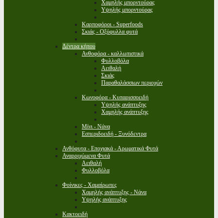
Χαμηλής μπορντούρας
Υψηλής μπορντούρας
Καρποφόροι - Superfoods
Σκιάς - Οξύφυλλα φυτά
Δέντρα κήπου
Ανθοφόρα - καλλωπιστικά
Φυλλοβόλα
Αειθαλή
Σκιάς
Παραθαλάσσιων περιοχών
Κωνοφόρα - Κυπαρισσοειδή
Υψηλής ανάπτυξης
Χαμηλής ανάπτυξης
Μίνι - Νάνα
Εσπεριδοειδή - Ξυνόδεντρα
Ανθόφυτα - Εποχιακά - Αρωματικά Φυτά
Αναρριχώμενα Φυτά
Αειθαλή
Φυλλοβόλα
Φοίνικες - Χαμαίρωπες
Χαμηλής ανάπτυξης - Νάνα
Υψηλής ανάπτυξης
Κακτοειδή