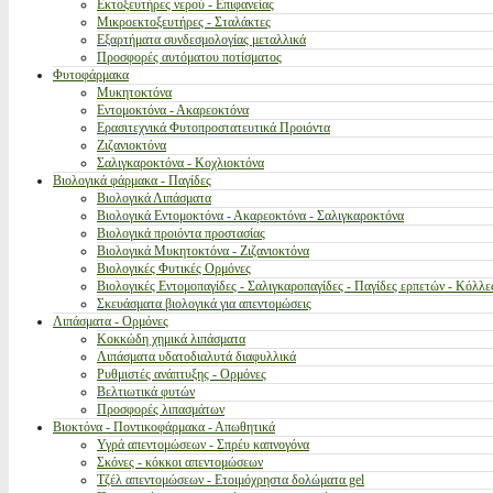
Εκτοξευτήρες νερού - Επιφανείας
Μικροεκτοξευτήρες - Σταλάκτες
Εξαρτήματα συνδεσμολογίας μεταλλικά
Προσφορές αυτόματου ποτίσματος
Φυτοφάρμακα
Μυκητοκτόνα
Εντομοκτόνα - Ακαρεοκτόνα
Ερασιτεχνικά Φυτοπροστατευτικά Προιόντα
Ζιζανιοκτόνα
Σαλιγκαροκτόνα - Κοχλιοκτόνα
Βιολογικά φάρμακα - Παγίδες
Βιολογικά Λιπάσματα
Βιολογικά Εντομοκτόνα - Ακαρεοκτόνα - Σαλιγκαροκτόνα
Βιολογικά προιόντα προστασίας
Βιολογικά Μυκητοκτόνα - Ζιζανιοκτόνα
Βιολογικές Φυτικές Ορμόνες
Βιολογικές Εντομοπαγίδες - Σαλιγκαροπαγίδες - Παγίδες ερπετών - Κόλλε
Σκευάσματα βιολογικά για απεντομώσεις
Λιπάσματα - Ορμόνες
Κοκκώδη χημικά λιπάσματα
Λιπάσματα υδατοδιαλυτά διαφυλλικά
Ρυθμιστές ανάπτυξης - Ορμόνες
Βελτιωτικά φυτών
Προσφορές λιπασμάτων
Βιοκτόνα - Ποντικοφάρμακα - Απωθητικά
Υγρά απεντομώσεων - Σπρέυ καπνογόνα
Σκόνες - κόκκοι απεντομώσεων
Τζέλ απεντομώσεων - Ετοιμόχρηστα δολώματα gel