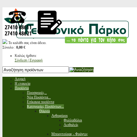
Το καλάθι σας είναι άδειο.
Σύνολο :
0,00 €
Καλώς ήρθατε
Σύνδεση | Εγγραφή
Αρχική
Η εταιρεία
Προϊόντα
Προσφορές...
Νέα Προϊόντα...
Επίκαιρα προϊόντα
Κατηγορίες Προϊόντων...
Θάμνοι
Ανθοφόροι
Φυλλοβόλοι
Αειθαλείς
Μπορντούρας - Φράχτες