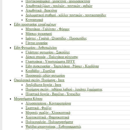
Ποντικοφάρμακα - μυοκτόνα - αρουραιοκτόνα
Απωθητικά ζώων - πουλιών - ποντικών - φιδιών
Απωθητικά - βιοκτόνα
Δολωματικοί σταθμοί - κόλλες ποντικών - ποντικοπαγίδες
Κτηνιατρικά
Είδη προστασίας εργαζομένων
Μποτάκια - Γαλότσες - Φόρμες
Μάσκες ψεκασμού
Ιμάντες - Γυαλιά - Ωτασπίδες - Προσωπίδες
Γάντια εργασίας
Είδη Φυτωρίου - Ανθοπωλείου
Γλάστρες φυτωρίου - Σακούλες
Δίσκοι σποράς - Παλετάκια φύτευσης
Γλαστράκια - Υποστρώματα JIFFY
Είδη συσκευασίας - Ταμπελάκια - Ράφιες - Κορδόνια
Κουβάδες - Ζεμπίλια
Προσφορές ειδών φυτωρίου
Οικολογικά σκεύη- Πυρίμαχα - Inox
Ανοξείδωτα δοχεία - Inox
Πυρίμαχα σκεύη - πιθάρια λαδιού - λεκάνες ζυμώματος
Πλαστικά δοχεία - Βαρέλια - Τενεκέδες
Μηχανήματα Κήπου
Αλυσσοπρίονα - Κονταροπρίονα
Σκαπτικά - Φρέζες
Μηχανές γκαζόν - Χλοοκοπτικά
Χορτοκοπτικά - Θαμνοκοπτικά
Πολυεργαλεία - Πολυμηχανήματα
Ψαλίδια μπορντούρας - Ευθυγραμμιστές