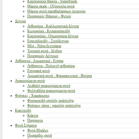
Καρποφόροι θάμνοι - Superfoods
Θάμνοι σκιάς - Οξύφυλλα φυτά
Θάμνοι φυτά παραθαλάσσιων περιοχών
Προσφορές Θάμνων - Φυτών
Δέντρα
Ανθοφόρα - Καλλωπιστικά δέντρα
Κωνοφόρα - Κυπαρισσοειδή
Καρποφόρα - Οπωροφόρα δέντρα
Εσπεριδοειδή - Ξυνόδεντρα
Μίνι - Νάνα δεντράκια
Τροπικά φυτά - δένδρα
Προσφορές Δέντρων
Ανθόφυτα - Αρωματικά - Ετήσια
Ανθόφυτα - Πολυετή ανθοφόρα
Εποχιακά φυτά
Αρωματικά φυτά - Φαρμακευτικά - Βότανα
Αναρριχώμενα φυτά
Αειθαλή αναρριχώμενα φυτά
Φυλλοβόλα αναρριχώμενα φυτά
Φοίνικες - Χαμαίρωπες
Φοινικοειδή υψηλής ανάπτυξης
Φοίνικες νάνοι - χαμηλής ανάπτυξης
Κακτοειδή
Κάκτοι
Παχύφυτα
Φυτά Σχήματα
Φυτά Μπάλες
Πυραμίδες φυτά