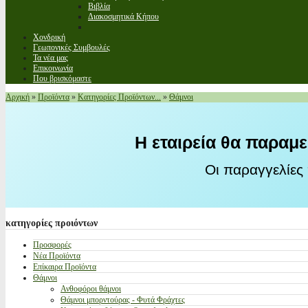
Βιβλία
Διακοσμητικά Κήπου
Χονδρική
Γεωπονικές Συμβουλές
Τα νέα μας
Επικοινωνία
Που βρισκόμαστε
Αρχική
»
Προϊόντα
»
Κατηγορίες Προϊόντων...
»
Θάμνοι
Η εταιρεία θα παραμε
Οι παραγγελίες
κατηγορίες
προιόντων
Προσφορές
Νέα Προϊόντα
Επίκαιρα Προϊόντα
Θάμνοι
Ανθοφόροι θάμνοι
Θάμνοι μπορντούρας - Φυτά Φράχτες