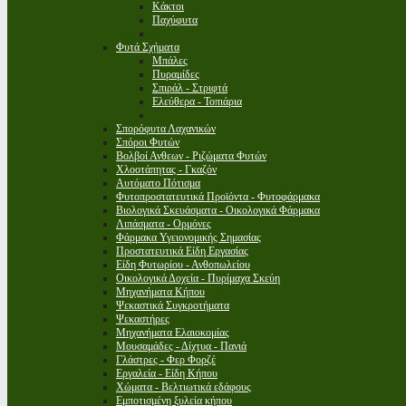
Κάκτοι
Παχύφυτα
Φυτά Σχήματα
Μπάλες
Πυραμίδες
Σπιράλ - Στριφτά
Ελεύθερα - Τοπιάρια
Σπορόφυτα Λαχανικών
Σπόροι Φυτών
Βολβοί Ανθεων - Ριζώματα Φυτών
Χλοοτάπητας - Γκαζόν
Αυτόματο Πότισμα
Φυτοπροστατευτικά Προϊόντα - Φυτοφάρμακα
Βιολογικά Σκευάσματα - Οικολογικά Φάρμακα
Λιπάσματα - Ορμόνες
Φάρμακα Υγειονομικής Σημασίας
Προστατευτικά Είδη Εργασίας
Είδη Φυτωρίου - Ανθοπωλείου
Οικολογικά Δοχεία - Πυρίμαχα Σκεύη
Μηχανήματα Κήπου
Ψεκαστικά Συγκροτήματα
Ψεκαστήρες
Μηχανήματα Ελαιοκομίας
Μουσαμάδες - Δίχτυα - Πανιά
Γλάστρες - Φερ Φορζέ
Εργαλεία - Είδη Κήπου
Χώματα - Βελτιωτικά εδάφους
Εμποτισμένη ξυλεία κήπου