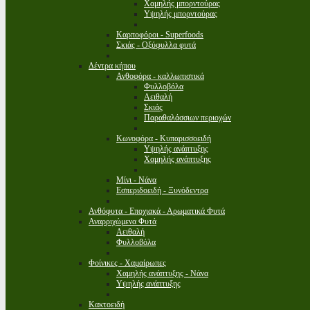
Χαμηλής μπορντούρας
Υψηλής μπορντούρας
Καρποφόροι - Superfoods
Σκιάς - Οξύφυλλα φυτά
Δέντρα κήπου
Ανθοφόρα - καλλωπιστικά
Φυλλοβόλα
Αειθαλή
Σκιάς
Παραθαλάσσιων περιοχών
Κωνοφόρα - Κυπαρισσοειδή
Υψηλής ανάπτυξης
Χαμηλής ανάπτυξης
Μίνι - Νάνα
Εσπεριδοειδή - Ξυνόδεντρα
Ανθόφυτα - Εποχιακά - Αρωματικά Φυτά
Αναρριχώμενα Φυτά
Αειθαλή
Φυλλοβόλα
Φοίνικες - Χαμαίρωπες
Χαμηλής ανάπτυξης - Νάνα
Υψηλής ανάπτυξης
Κακτοειδή