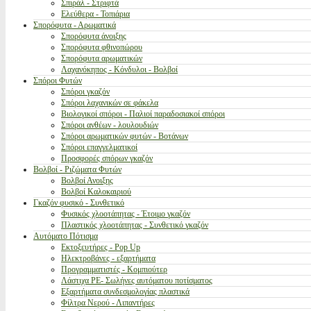
Σπιράλ - Στριφτά
Ελεύθερα - Τοπιάρια
Σπορόφυτα - Αρωματικά
Σπορόφυτα άνοιξης
Σπορόφυτα φθινοπώρου
Σπορόφυτα αρωματικών
Λαχανόκηπος - Κόνδυλοι - Βολβοί
Σπόροι Φυτών
Σπόροι γκαζόν
Σπόροι λαχανικών σε φάκελα
Βιολογικοί σπόροι - Παλιοί παραδοσιακοί σπόροι
Σπόροι ανθέων - λουλουδιών
Σπόροι αρωματικών φυτών - Βοτάνων
Σπόροι επαγγελματικοί
Προσφορές σπόρων γκαζόν
Βολβοί - Ριζώματα Φυτών
Βολβοί Ανοιξης
Βολβοί Καλοκαιριού
Γκαζόν φυσικό - Συνθετικό
Φυσικός χλοοτάπητας - Έτοιμο γκαζόν
Πλαστικός χλοοτάπητας - Συνθετικό γκαζόν
Αυτόματο Πότισμα
Εκτοξευτήρες - Pop Up
Ηλεκτροβάνες - εξαρτήματα
Προγραμματιστές - Κομπιούτερ
Λάστιχα PE- Σωλήνες αυτόματου ποτίσματος
Εξαρτήματα συνδεσμολογίας πλαστικά
Φίλτρα Νερού - Λιπαντήρες