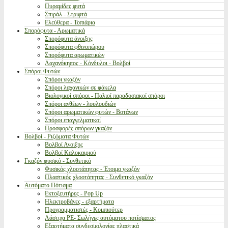
Πυραμίδες φυτά
Σπιράλ - Στριφτά
Ελεύθερα - Τοπιάρια
Σπορόφυτα - Αρωματικά
Σπορόφυτα άνοιξης
Σπορόφυτα φθινοπώρου
Σπορόφυτα αρωματικών
Λαχανόκηπος - Κόνδυλοι - Βολβοί
Σπόροι Φυτών
Σπόροι γκαζόν
Σπόροι λαχανικών σε φάκελα
Βιολογικοί σπόροι - Παλιοί παραδοσιακοί σπόροι
Σπόροι ανθέων - λουλουδιών
Σπόροι αρωματικών φυτών - Βοτάνων
Σπόροι επαγγελματικοί
Προσφορές σπόρων γκαζόν
Βολβοί - Ριζώματα Φυτών
Βολβοί Ανοιξης
Βολβοί Καλοκαιριού
Γκαζόν φυσικό - Συνθετικό
Φυσικός χλοοτάπητας - Έτοιμο γκαζόν
Πλαστικός χλοοτάπητας - Συνθετικό γκαζόν
Αυτόματο Πότισμα
Εκτοξευτήρες - Pop Up
Ηλεκτροβάνες - εξαρτήματα
Προγραμματιστές - Κομπιούτερ
Λάστιχα PE- Σωλήνες αυτόματου ποτίσματος
Εξαρτήματα συνδεσμολογίας πλαστικά