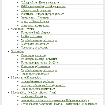
Πολυεργαλεία - Πολυμηχανήματα
Ψαλίδια μπορντούρας - Ευθυγραμμιστές
Κλαδοφάγοι - Εξαερωτήρες
Φυσητήρες - Απορροφητήρες φύλλων
Γαιοτρύπανα - Πλυστικά
Σχίστες Ξύλων - Κορμών
Προσφορές μηχανημάτων
Ψεκαστικά - Αντλίες
Ψεκαστικά Βυτία εδάφους
Αντλίες - Πιεστικά
Νεφελοψεκαστήρες - Θειωτήρες
Εξαρτήματα ψεκαστικών
Προσφορές ψεκαστικών
Ψεκαστήρες
Ψεκαστήρες προπίεσης
Ψεκαστήρες Πλάτης - Επινώτιοι
Ψεκαστήρες μπαταρίας - βενζίνης
Ψεκαστήρες ζιζανιοκτονίας
Νεφελοψεκαστήρες - Θειωτήρες
Προσφορές ψεκαστήρων
Μηχανήματα Ελαιοκομίας
Ελαιοραβδιστικά μηχανήματα
Γεννήτριες - Δυναμό - Μετασχηματιστές
Προσφορές ελαιοραβδιστικών
Μουσαμάδες - Νάυλον - Δίχτυα - Πανιά
Ελαιόπανα - Ελαιόδιχτα
Γαιουφάσματα - Νάυλον θερμοκηπίου - Φίλμ εδαφοκάλυψης
Δίχτυα σκίασης-προστασίας - παγετού - αναρρίχησης - Μουσαμάδες