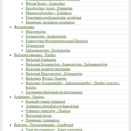
Φίλτρα Νερού - Λιπαντήρες
Εκτοξευτήρες νερού - Επιφανείας
Μικροεκτοξευτήρες - Σταλάκτες
Εξαρτήματα συνδεσμολογίας μεταλλικά
Προσφορές αυτόματου ποτίσματος
Φυτοφάρμακα
Μυκητοκτόνα
Εντομοκτόνα - Ακαρεοκτόνα
Ερασιτεχνικά Φυτοπροστατευτικά Προιόντα
Ζιζανιοκτόνα
Σαλιγκαροκτόνα - Κοχλιοκτόνα
Βιολογικά φάρμακα - Παγίδες
Βιολογικά Λιπάσματα
Βιολογικά Εντομοκτόνα - Ακαρεοκτόνα - Σαλιγκαροκτόνα
Βιολογικά προιόντα προστασίας
Βιολογικά Μυκητοκτόνα - Ζιζανιοκτόνα
Βιολογικές Φυτικές Ορμόνες
Βιολογικές Εντομοπαγίδες - Σαλιγκαροπαγίδες - Παγίδες ερπετών -
Κόλλες
Σκευάσματα βιολογικά για απεντομώσεις
Λιπάσματα - Ορμόνες
Κοκκώδη χημικά λιπάσματα
Λιπάσματα υδατοδιαλυτά διαφυλλικά
Ρυθμιστές ανάπτυξης - Ορμόνες
Βελτιωτικά φυτών
Προσφορές λιπασμάτων
Βιοκτόνα - Ποντικοφάρμακα - Απωθητικά
Υγρά απεντομώσεων - Σπρέυ καπνογόνα