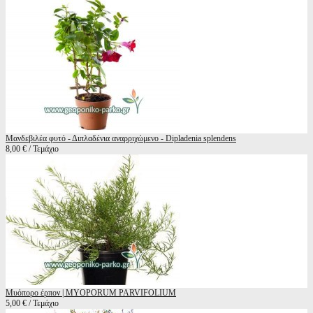
Μανδεβιλέα φυτό - Διπλαδένια αναρριχώμενο - Dipladenia splendens
8,00 € / Τεμάχιο
Μυόπορο έρπον | MYOPORUM PARVIFOLIUM
5,00 € / Τεμάχιο