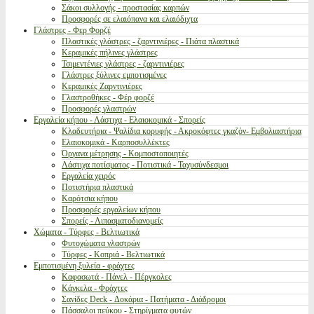
Σάκοι συλλογής - προστασίας καρπών
Προσφορές σε ελαιόπανα και ελαιόδιχτα
Γλάστρες - Φερ Φορζέ
Πλαστικές γλάστρες - ζαρντινιέρες - Πιάτα πλαστικά
Κεραμικές πήλινες γλάστρες
Τσιμεντένιες γλάστρες - ζαρντινιέρες
Γλάστρες ξύλινες εμποτισμένες
Κεραμικές Ζαρντινιέρες
Γλαστροθήκες - Φέρ φορζέ
Προσφορές γλαστρών
Εργαλεία κήπου - Λάστιχα - Ελαιοκομικά - Σπορείς
Κλαδευτήρια - Ψαλίδια κορυφής - Ακροκόφτες γκαζόν- Εμβολιαστήρια
Ελαιοκομικά - Καρποσυλλέκτες
Όργανα μέτρησης - Κομποστοποιητές
Λάστιχα ποτίσματος - Ποτιστικά - Ταχυσύνδεσμοι
Εργαλεία χειρός
Ποτιστήρια πλαστικά
Καρότσια κήπου
Προσφορές εργαλείων κήπου
Σπορείς - Λιπασματοδιανομείς
Χώματα - Τύρφες - Βελτιωτικά
Φυτοχώματα γλαστρών
Τύρφες - Κοπριά - Βελτιωτικά
Εμποτισμένη ξυλεία - φράχτες
Καφασωτά - Πάνελ - Πέργκολες
Κάγκελα - Φράχτες
Σανίδες Deck - Δοκάρια - Πατήματα - Διάδρομοι
Πάσσαλοι πεύκου - Στηρίγματα φυτών