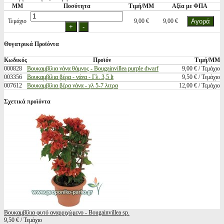
ΜΜ
Ποσότητα
Τιμή/ΜΜ
Αξία με ΦΠΑ
Τεμάχιο
9,00 €
9,00 €
Θυγατρικά Προϊόντα
Κωδικός
Προϊόν
Τιμή/ΜΜ
000828
Βουκαμβίλια νάνα θάμνος - Bougainvillea purple dwarf
9,00 € / Τεμάχιο
003356
Βουκαμβίλια βέρα - νάνα - Γλ. 3,5 lt
9,50 € / Τεμάχιο
007612
Βουκαμβίλια βέρα νάνα - γλ 5-7 λιτρα
12,00 € / Τεμάχιο
Σχετικά προϊόντα
Βουκαμβίλια φυτό αναρριχώμενο - Bougainvillea sp.
9,50 € / Τεμάχιο