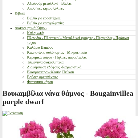
Αξεσουάρ μεταλλικά - Βάσεις
Αποθήκες κήπου ξύλινες
Βιβλία
Βιβλία για ερασιτέχνες
Βιβλία για επαγγελματίες
Διακοσμητικά Κήπου
Καλαμωτές
Πλακίδια - Πλαστικοί - Μεταλλικοί φράχτες - Πέργκολες - Πράσινοι
τοίχοι
Καλάμια Bamboo
Καμπανάκια αυλόπορτας - Μικροέπιπλα
Κεραμικά τοίχου - Πήλινες παραστάσεις
Τσιμέντινα διακοσμητικά
Διαμόρφωση εδάφους -διαχωριστικά.
Ελαφρόπετρα - Φλοιός Πεύκου
Βρύσες ορειχάλκινες
Φωτιστικά κήπου
Βουκαμβίλια νάνα θάμνος - Bougainvillea
purple dwarf