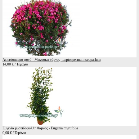
Λεπτόσπερμο φυτό - Μανούκα θάμνος -Leptospermum scoparium
14,00 € / Τεμάχιο
Ευγενία μυρτιδόφυλλη θάμνος - Eugenia myrtifolia
9,00 € / Τεμάχιο