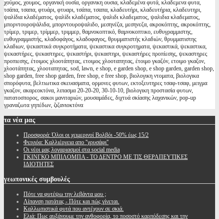
χούμος, χουμος, οργανική ουσία, οργανικη ουσια, κλαδεμένα φυτά, κλαδεμενα φυτα,
τσάπα, τσαπα, φτυάρι, φτυαρι, τσάπα, τσαπα, κλαδευτήρι, κλαδευτήρια, κλαδευτηρι,
ψαλίδια κλαδέματος, ψαλίδι κλαδέματος, ψαλιδι κλαδεματος, ψαλιδια κλαδεματος,
μπορντουροψάλιδα, μπορντουροψαλιδο, μεσηνέζα, μεσηνεζα, ακροκόπτης, ακροκόπτης,
τρίμερ, τριμερ, τρίμμερ, τριμμερ, θαμνοκοπτικό, θαμνοκοπτικο, ευθυγραμμιστης,
ευθυγραμμιστής, κλαδοφάγος, κλαδοφαγος, θρυμματιστής κλαδιών, θρυμματιστης
κλαδιων, ψεκαστικά συγκροτήματα, ψεκαστικα συγκροτηματα, ψεκαστικά, ψεκαστικα,
ψεκαστήρες, ψεκαστηρες, ψεκαστήρι, ψεκαστηρι, ψεκαστήρες προπίεσης, ψεκαστηρες
προπιεσης, έτοιμος χλοοτάπητας, ετοιμος χλοοταπητας, έτοιμο γκαζόν, ετοιμο γκαζον,
χλοοτάπητας, χλοοταπητας, sod, lawn, e shop, e garden shop, e shop garden, garden shop,
shop garden, free shop garden, free shop, e free shop, βιολογικη ντοματα, βιολογικα
σπορόφυτα, βελτιωτικα σκευασματα, ορμονες φυτων, εκτοξευτηρες τσαφ-τσαφ, μειγμα
γκαζον, ακαρεοκτόνα, λιπασμα 20-20-20, 30-10-10, βιολογικη προστασία φυτων,
πατατοσπορος, σακοι μανιταριών, μουσαμάδες, διχτυά σκίασης λαχανικών, pop-up
γραναζωτα γηπέδων, ζιζανιοκτόνα
τα
νέα μας
Προσφορά: Όλοι οι χειμερινοί Βολβόι -50% έως 15/2
Φειγιόα: Καλλιέργεια απο ''χρυσάφι''
Oι νέοι μας λογαριασμοί στα social media
ΓΚΙΝΓΚΟ ΜΠΙΛΟΜΠΑ - ΤΟ ΔΕΝΤΡΟ ΜΕ ΤΙΣ ΘΕΡΑΠΕΥΤΙΚΕΣ
ΙΔΙΟΤΗΤΕΣ
γεωπονικές
συμβουλές
Πότε να φυτέψω την λεβάντα μου ;
Λίπανση πατάτας - Πότε και πώς γίνεται.
Καλλωπιστικά φυτά που αντέχουν σε σκιά.
Ελιά: Πως αυξάνουμε την ανθοφορία, το ποσοστό καρπόδεσης και την