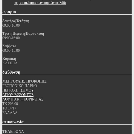
περιεκτικότητα των καρπών σε λάδι
ωράριο
Δευτέρα|Τετάρτη
09:00-16:00
Τρίτη|Πέμπτη|Παρασκευή
09:00-16:00
Σάββατο
09:00-15:00
Κυριακή
ΚΛΕΙΣΤΑ
διεύθυνση
ΜΕΓΓΟΥΛΗΣ ΠΡΟΚΟΠΗΣ
ΓΕΩΠΟΝΙΚΟ ΠΑΡΚΟ
ΠΕΡΙΟΧΗ ΙΣΘΜΟΥ
ΑΓΙΟΥ ΣΩΖΟΝΤΟΣ
ΛΟΥΤΡΑΚΙ - ΚΟΡΙΝΘΙΑΣ
ΤΚ 203 00
ΤΘ 14/17
ΕΛΛΑΔΑ
επικοινωνία
ΤΗΛΕΦΩΝΑ