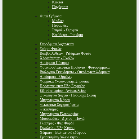
Κάκτοι
Παχύφυτα
Φυτά Σχήματα
Μπάλες
Πυραμίδες
Σπιράλ - Στριφτά
Ελεύθερα - Τοπιάρια
Σπορόφυτα Λαχανικών
Σπόροι Φυτών
Βολβοί Ανθεων - Ριζώματα Φυτών
Χλοοτάπητας - Γκαζόν
Αυτόματο Πότισμα
Φυτοπροστατευτικά Προϊόντα - Φυτοφάρμακα
Βιολογικά Σκευάσματα - Οικολογικά Φάρμακα
Λιπάσματα - Ορμόνες
Φάρμακα Υγειονομικής Σημασίας
Προστατευτικά Είδη Εργασίας
Είδη Φυτωρίου - Ανθοπωλείου
Οικολογικά Δοχεία - Πυρίμαχα Σκεύη
Μηχανήματα Κήπου
Ψεκαστικά Συγκροτήματα
Ψεκαστήρες
Μηχανήματα Ελαιοκομίας
Μουσαμάδες - Δίχτυα - Πανιά
Γλάστρες - Φερ Φορζέ
Εργαλεία - Είδη Κήπου
Χώματα - Βελτιωτικά εδάφους
Εμποτισμένη ξυλεία κήπου