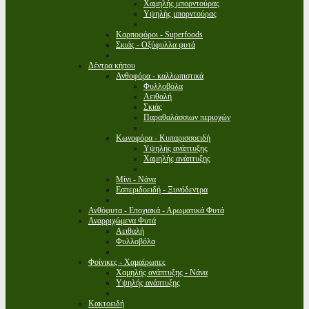
Χαμηλής μπορντούρας
Υψηλής μπορντούρας
Καρποφόροι - Superfoods
Σκιάς - Οξύφυλλα φυτά
Δέντρα κήπου
Ανθοφόρα - καλλωπιστικά
Φυλλοβόλα
Αειθαλή
Σκιάς
Παραθαλάσσιων περιοχών
Κωνοφόρα - Κυπαρισσοειδή
Υψηλής ανάπτυξης
Χαμηλής ανάπτυξης
Μίνι - Νάνα
Εσπεριδοειδή - Ξυνόδεντρα
Ανθόφυτα - Εποχιακά - Αρωματικά Φυτά
Αναρριχώμενα Φυτά
Αειθαλή
Φυλλοβόλα
Φοίνικες - Χαμαίρωπες
Χαμηλής ανάπτυξης - Νάνα
Υψηλής ανάπτυξης
Κακτοειδή