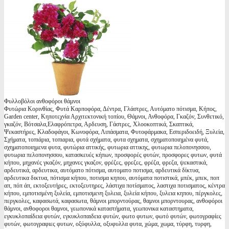
Φυλλοβόλοι ανθοφόροι θάμνοι
Φυτώρια Κορινθίας, Φυτά Καρποφόρα, Δέντρα, Γλάστρες, Αυτόματο πότισμα, Κήπος,
Garden center, Κηποτεχνία Αρχιτεκτονική τοπίου, Θάμνοι, Ανθοφόρα, Γκαζόν, Συνθετικό,
γκαζόν, Βότσαλα,Ελαφρόπετρα, Αρδευση, Γάστρες, Χλοοκοπτικά, Σκαπτικά,
Ψεκαστήρες, Κλαδοφάγοι, Κωνοφόρα, Λιπάσματα, Φυτοφάρμακα, Εσπεριδοειδή, Ξυλεία,
Σχήματα, τοπιάρια, τοπιαρια, φυτά σχήματα, φυτα σχηματα, σχηματοποιημένα φυτά,
σχηματοποιημενα φυτα, φυτώρια αττικής, φυτωρια αττικης, φυτωρια πελοπονησσου,
φυτωρια πελοπονησσου, κατασκευές κήπων, προσφορές φυτών, προσφορες φυτων, φυτά
κήπου, μηχανές γκαζόν, μηχανες γκαζον, φρέζες, φρεζες, φρέζα, φρεζα, ψεκαστικά,
αρδευτικά, αρδευτικα, αυτόματο πότισμα, αυτοματο ποτισμα, αρδευτικά δίκτυα,
αρδευτικα δικτυα, πότισμα κήπου, ποτισμα κηπου, αυτόματα ποτιστικά, μπέκ, μπεκ, ποπ
απ, πόπ άπ, εκτοξευτήρες, εκτοξευτηρες, λάστιχα ποτίσματος, λαστιχα ποτισματος, κέντρα
κήπου, εμποτισμένη ξυλεία, εμποτισμενη ξυλεια, ξυλεία κήπου, ξυλεια κηπου, πέργκολες,
περγκολες, καφασωτά, καφασωτα, θάμνοι μπορντούρας, θαμνοι μπορντουρας, ανθοφόροι
θάμνοι, ανθοφοροι θαμνοι, γεωπονικά καταστήματα, γεωπονικα καταστηματα,
εγκυκλοπαίδεια φυτών, εγκυκλοπαιδεια φυτών, φωτο φυτων, φωτό φυτών, φωτογραφίες
φυτών, φωτογραφιες φυτων, οξύφυλλα, οξυφυλλα φυτα, χώμα, χωμα, τύρφη, τυρφη,