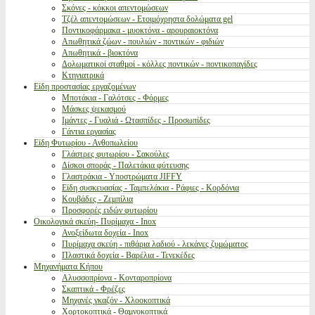
Σκόνες - κόκκοι απεντομώσεων
Τζέλ απεντομώσεων - Ετοιμόχρηστα δολώματα gel
Ποντικοφάρμακα - μυοκτόνα - αρουραιοκτόνα
Απωθητικά ζώων - πουλιών - ποντικών - φιδιών
Απωθητικά - βιοκτόνα
Δολωματικοί σταθμοί - κόλλες ποντικών - ποντικοπαγίδες
Κτηνιατρικά
Είδη προστασίας εργαζομένων
Μποτάκια - Γαλότσες - Φόρμες
Μάσκες ψεκασμού
Ιμάντες - Γυαλιά - Ωτασπίδες - Προσωπίδες
Γάντια εργασίας
Είδη Φυτωρίου - Ανθοπωλείου
Γλάστρες φυτωρίου - Σακούλες
Δίσκοι σποράς - Παλετάκια φύτευσης
Γλαστράκια - Υποστρώματα JIFFY
Είδη συσκευασίας - Ταμπελάκια - Ράφιες - Κορδόνια
Κουβάδες - Ζεμπίλια
Προσφορές ειδών φυτωρίου
Οικολογικά σκεύη- Πυρίμαχα - Inox
Ανοξείδωτα δοχεία - Inox
Πυρίμαχα σκεύη - πιθάρια λαδιού - λεκάνες ζυμώματος
Πλαστικά δοχεία - Βαρέλια - Τενεκέδες
Μηχανήματα Κήπου
Αλυσσοπρίονα - Κονταροπρίονα
Σκαπτικά - Φρέζες
Μηχανές γκαζόν - Χλοοκοπτικά
Χορτοκοπτικά - Θαμνοκοπτικά