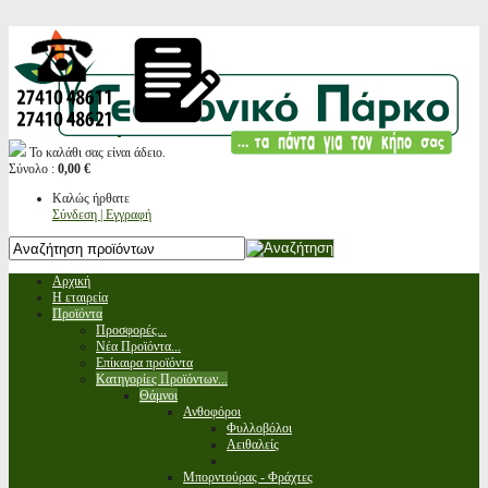
Το καλάθι σας είναι άδειο.
Σύνολο :
0,00 €
Καλώς ήρθατε
Σύνδεση | Εγγραφή
Αρχική
Η εταιρεία
Προϊόντα
Προσφορές...
Νέα Προϊόντα...
Επίκαιρα προϊόντα
Κατηγορίες Προϊόντων...
Θάμνοι
Ανθοφόροι
Φυλλοβόλοι
Αειθαλείς
Μπορντούρας - Φράχτες