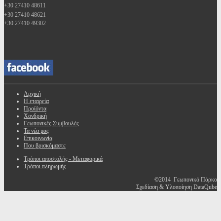
+30 27410 48611
+30 27410 48621
+30 27410 49302
Αρχική
Η εταιρεία
Προϊόντα
Χονδρική
Γεωπονικές Συμβουλές
Τα νέα μας
Επικοινωνία
Που βρισκόμαστε
Τρόποι αποστολής - Μεταφορικά
Τρόποι πληρωμής
©2014 Γεωπονικό Πάρκο
Σχεδίαση & Υλοποίηση DataQube