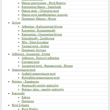
Θάμνοι μπορντούρας - Φυτά Φράχτες
Καρποφόροι θάμνοι - Superfoods
Θάμνοι σκιάς - Οξύφυλλα φυτά
Θάμνοι φυτά παραθαλάσσιων περιοχών
Προσφορές Θάμνων - Φυτών
Δέντρα
Ανθοφόρα - Καλλωπιστικά δέντρα
Κωνοφόρα - Κυπαρισσοειδή
Καρποφόρα - Οπωροφόρα δέντρα
Εσπεριδοειδή - Ξυνόδεντρα
Μίνι - Νάνα δεντράκια
Τροπικά φυτά - δένδρα
Προσφορές Δέντρων
Ανθόφυτα - Αρωματικά - Ετήσια
Ανθόφυτα - Πολυετή ανθοφόρα
Εποχιακά φυτά
Αρωματικά φυτά - Φαρμακευτικά - Βότανα
Αναρριχώμενα φυτά
Αειθαλή αναρριχώμενα φυτά
Φυλλοβόλα αναρριχώμενα φυτά
Φοίνικες - Χαμαίρωπες
Φοινικοειδή υψηλής ανάπτυξης
Φοίνικες νάνοι - χαμηλής ανάπτυξης
Κακτοειδή
Κάκτοι
Παχύφυτα
Φυτά Σχήματα
Φυτά Μπάλες