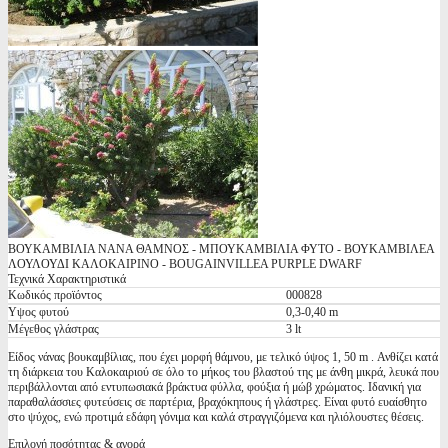
ΒΟΥΚΑΜΒΙΛΙΑ ΝΑΝΑ ΘΑΜΝΟΣ - ΜΠΟΥΚΑΜΒΙΛΙΑ ΦΥΤΟ - ΒΟΥΚΑΜΒΙΛΕΑ
ΛΟΥΛΟΥΔΙ ΚΑΛΟΚΑΙΡΙΝΟ - BOUGAINVILLEA PURPLE DWARF
Τεχνικά Χαρακτηριστικά
Κωδικός προϊόντος
000828
Υψος φυτού
0,3-0,40 m
Μέγεθος γλάστρας
3 lt
Είδος νάνας βουκαμβίλιας, που έχει μορφή θάμνου, με τελικό ύψος 1, 50 m . Ανθίζει κατά
τη διάρκεια του Καλοκαιριού σε όλο το μήκος του βλαστού της με άνθη μικρά, λευκά που
περιβάλλονται από εντυπωσιακά βράκτυα φύλλα, φούξια ή μώβ χρώματος. Ιδανική για
παραθαλάσσιες φυτεύσεις σε παρτέρια, βραχόκηπους ή γλάστρες. Είναι φυτό ευαίσθητο
στο ψύχος, ενώ προτιμά εδάφη γόνιμα και καλά στραγγιζόμενα και ηλιόλουστες θέσεις.
Επιλογή ποσότητας & αγορά