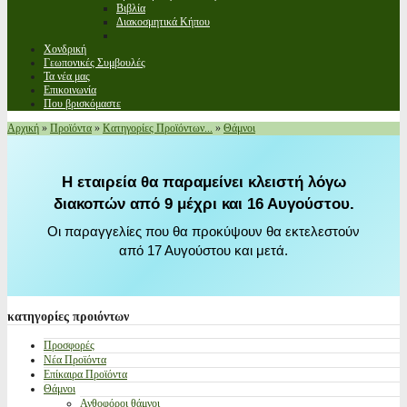
Βιβλία
Διακοσμητικά Κήπου
Χονδρική
Γεωπονικές Συμβουλές
Τα νέα μας
Επικοινωνία
Που βρισκόμαστε
Αρχική
»
Προϊόντα
»
Κατηγορίες Προϊόντων...
»
Θάμνοι
Η εταιρεία θα παραμείνει κλειστή λόγω
διακοπών από 9 μέχρι και 16 Αυγούστου.
Οι παραγγελίες που θα προκύψουν θα εκτελεστούν
από 17 Αυγούστου και μετά.
κατηγορίες
προιόντων
Προσφορές
Νέα Προϊόντα
Επίκαιρα Προϊόντα
Θάμνοι
Ανθοφόροι θάμνοι