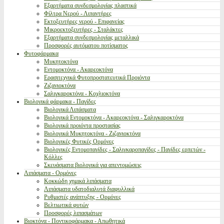
Εξαρτήματα συνδεσμολογίας πλαστικά
Φίλτρα Νερού - Λιπαντήρες
Εκτοξευτήρες νερού - Επιφανείας
Μικροεκτοξευτήρες - Σταλάκτες
Εξαρτήματα συνδεσμολογίας μεταλλικά
Προσφορές αυτόματου ποτίσματος
Φυτοφάρμακα
Μυκητοκτόνα
Εντομοκτόνα - Ακαρεοκτόνα
Ερασιτεχνικά Φυτοπροστατευτικά Προιόντα
Ζιζανιοκτόνα
Σαλιγκαροκτόνα - Κοχλιοκτόνα
Βιολογικά φάρμακα - Παγίδες
Βιολογικά Λιπάσματα
Βιολογικά Εντομοκτόνα - Ακαρεοκτόνα - Σαλιγκαροκτόνα
Βιολογικά προιόντα προστασίας
Βιολογικά Μυκητοκτόνα - Ζιζανιοκτόνα
Βιολογικές Φυτικές Ορμόνες
Βιολογικές Εντομοπαγίδες - Σαλιγκαροπαγίδες - Παγίδες ερπετών -
Κόλλες
Σκευάσματα βιολογικά για απεντομώσεις
Λιπάσματα - Ορμόνες
Κοκκώδη χημικά λιπάσματα
Λιπάσματα υδατοδιαλυτά διαφυλλικά
Ρυθμιστές ανάπτυξης - Ορμόνες
Βελτιωτικά φυτών
Προσφορές λιπασμάτων
Βιοκτόνα - Ποντικοφάρμακα - Απωθητικά