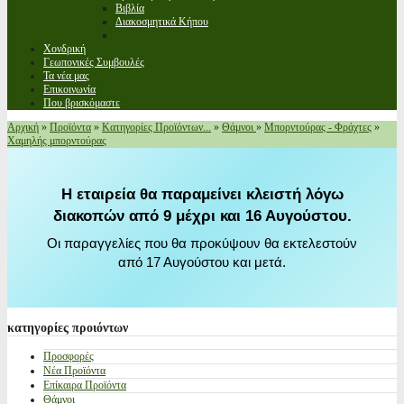
Βιβλία
Διακοσμητικά Κήπου
Χονδρική
Γεωπονικές Συμβουλές
Τα νέα μας
Επικοινωνία
Που βρισκόμαστε
Αρχική
»
Προϊόντα
»
Κατηγορίες Προϊόντων...
»
Θάμνοι
»
Μπορντούρας - Φράχτες
»
Χαμηλής μπορντούρας
Η εταιρεία θα παραμείνει κλειστή λόγω
διακοπών από 9 μέχρι και 16 Αυγούστου.
Οι παραγγελίες που θα προκύψουν θα εκτελεστούν
από 17 Αυγούστου και μετά.
κατηγορίες
προιόντων
Προσφορές
Νέα Προϊόντα
Επίκαιρα Προϊόντα
Θάμνοι