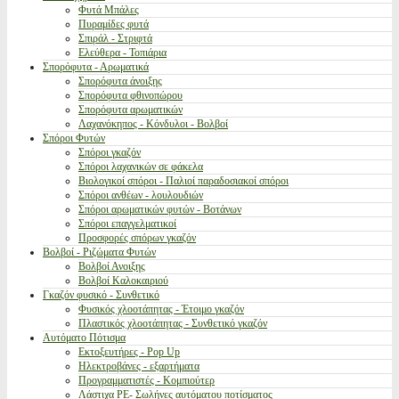
Φυτά Μπάλες
Πυραμίδες φυτά
Σπιράλ - Στριφτά
Ελεύθερα - Τοπιάρια
Σπορόφυτα - Αρωματικά
Σπορόφυτα άνοιξης
Σπορόφυτα φθινοπώρου
Σπορόφυτα αρωματικών
Λαχανόκηπος - Κόνδυλοι - Βολβοί
Σπόροι Φυτών
Σπόροι γκαζόν
Σπόροι λαχανικών σε φάκελα
Βιολογικοί σπόροι - Παλιοί παραδοσιακοί σπόροι
Σπόροι ανθέων - λουλουδιών
Σπόροι αρωματικών φυτών - Βοτάνων
Σπόροι επαγγελματικοί
Προσφορές σπόρων γκαζόν
Βολβοί - Ριζώματα Φυτών
Βολβοί Ανοιξης
Βολβοί Καλοκαιριού
Γκαζόν φυσικό - Συνθετικό
Φυσικός χλοοτάπητας - Έτοιμο γκαζόν
Πλαστικός χλοοτάπητας - Συνθετικό γκαζόν
Αυτόματο Πότισμα
Εκτοξευτήρες - Pop Up
Ηλεκτροβάνες - εξαρτήματα
Προγραμματιστές - Κομπιούτερ
Λάστιχα PE- Σωλήνες αυτόματου ποτίσματος