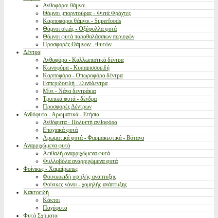
Ανθοφόροι θάμνοι
Θάμνοι μπορντούρας - Φυτά Φράχτες
Καρποφόροι θάμνοι - Superfoods
Θάμνοι σκιάς - Οξύφυλλα φυτά
Θάμνοι φυτά παραθαλάσσιων περιοχών
Προσφορές Θάμνων - Φυτών
Δέντρα
Ανθοφόρα - Καλλωπιστικά δέντρα
Κωνοφόρα - Κυπαρισσοειδή
Καρποφόρα - Οπωροφόρα δέντρα
Εσπεριδοειδή - Ξυνόδεντρα
Μίνι - Νάνα δεντράκια
Τροπικά φυτά - δένδρα
Προσφορές Δέντρων
Ανθόφυτα - Αρωματικά - Ετήσια
Ανθόφυτα - Πολυετή ανθοφόρα
Εποχιακά φυτά
Αρωματικά φυτά - Φαρμακευτικά - Βότανα
Αναρριχώμενα φυτά
Αειθαλή αναρριχώμενα φυτά
Φυλλοβόλα αναρριχώμενα φυτά
Φοίνικες - Χαμαίρωπες
Φοινικοειδή υψηλής ανάπτυξης
Φοίνικες νάνοι - χαμηλής ανάπτυξης
Κακτοειδή
Κάκτοι
Παχύφυτα
Φυτά Σχήματα