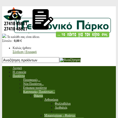
Το καλάθι σας είναι άδειο.
Σύνολο :
0,00 €
Καλώς ήρθατε
Σύνδεση | Εγγραφή
Αρχική
Η εταιρεία
Προϊόντα
Προσφορές...
Νέα Προϊόντα...
Επίκαιρα προϊόντα
Κατηγορίες Προϊόντων...
Θάμνοι
Ανθοφόροι
Φυλλοβόλοι
Αειθαλείς
Μπορντούρας - Φράχτες