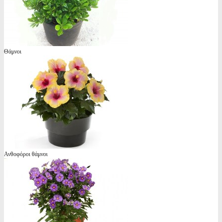
Θάμνοι
Ανθοφόροι θάμνοι