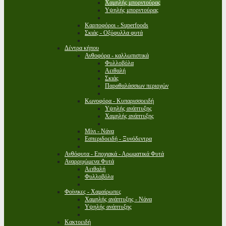
Χαμηλής μπορντούρας
Υψηλής μπορντούρας
Καρποφόροι - Superfoods
Σκιάς - Οξύφυλλα φυτά
Δέντρα κήπου
Ανθοφόρα - καλλωπιστικά
Φυλλοβόλα
Αειθαλή
Σκιάς
Παραθαλάσσιων περιοχών
Κωνοφόρα - Κυπαρισσοειδή
Υψηλής ανάπτυξης
Χαμηλής ανάπτυξης
Μίνι - Νάνα
Εσπεριδοειδή - Ξυνόδεντρα
Ανθόφυτα - Εποχιακά - Αρωματικά Φυτά
Αναρριχώμενα Φυτά
Αειθαλή
Φυλλοβόλα
Φοίνικες - Χαμαίρωπες
Χαμηλής ανάπτυξης - Νάνα
Υψηλής ανάπτυξης
Κακτοειδή