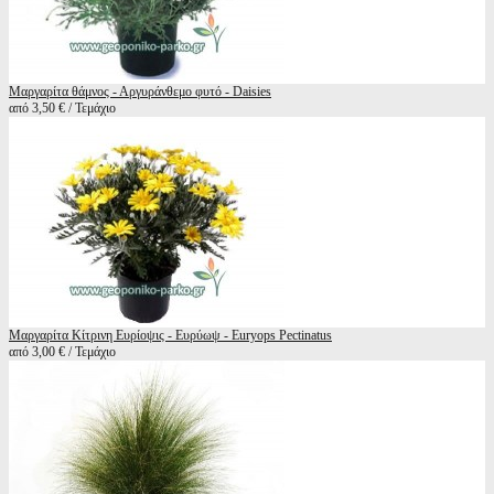
Μαργαρίτα θάμνος - Αργυράνθεμο φυτό - Daisies
από 3,50 € / Τεμάχιο
Μαργαρίτα Κίτρινη Ευρίοψις - Ευρύωψ - Euryops Pectinatus
από 3,00 € / Τεμάχιο