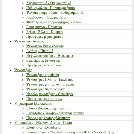
Χορτοκοπτικά - Θαμνοκοπτικά
Πολυεργαλεία - Πολυμηχανήματα
Ψαλίδια μπορντούρας - Ευθυγραμμιστές
Κλαδοφάγοι - Εξαερωτήρες
Φυσητήρες - Απορροφητήρες φύλλων
Γαιοτρύπανα - Πλυστικά
Σχίστες Ξύλων - Κορμών
Προσφορές μηχανημάτων
Ψεκαστικά - Αντλίες
Ψεκαστικά Βυτία εδάφους
Αντλίες - Πιεστικά
Νεφελοψεκαστήρες - Θειωτήρες
Εξαρτήματα ψεκαστικών
Προσφορές ψεκαστικών
Ψεκαστήρες
Ψεκαστήρες προπίεσης
Ψεκαστήρες Πλάτης - Επινώτιοι
Ψεκαστήρες μπαταρίας - βενζίνης
Ψεκαστήρες ζιζανιοκτονίας
Νεφελοψεκαστήρες - Θειωτήρες
Προσφορές ψεκαστήρων
Μηχανήματα Ελαιοκομίας
Ελαιοραβδιστικά μηχανήματα
Γεννήτριες - Δυναμό - Μετασχηματιστές
Προσφορές ελαιοραβδιστικών
Μουσαμάδες - Νάυλον - Δίχτυα - Πανιά
Ελαιόπανα - Ελαιόδιχτα
Γαιουφάσματα - Νάυλον θερμοκηπίου - Φίλμ εδαφοκάλυψης