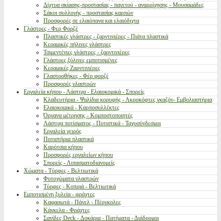
Δίχτυα σκίασης-προστασίας - παγετού - αναρρίχησης - Μουσαμάδες
Σάκοι συλλογής - προστασίας καρπών
Προσφορές σε ελαιόπανα και ελαιόδιχτα
Γλάστρες - Φερ Φορζέ
Πλαστικές γλάστρες - ζαρντινιέρες - Πιάτα πλαστικά
Κεραμικές πήλινες γλάστρες
Τσιμεντένιες γλάστρες - ζαρντινιέρες
Γλάστρες ξύλινες εμποτισμένες
Κεραμικές Ζαρντινιέρες
Γλαστροθήκες - Φέρ φορζέ
Προσφορές γλαστρών
Εργαλεία κήπου - Λάστιχα - Ελαιοκομικά - Σπορείς
Κλαδευτήρια - Ψαλίδια κορυφής - Ακροκόφτες γκαζόν- Εμβολιαστήρια
Ελαιοκομικά - Καρποσυλλέκτες
Όργανα μέτρησης - Κομποστοποιητές
Λάστιχα ποτίσματος - Ποτιστικά - Ταχυσύνδεσμοι
Εργαλεία χειρός
Ποτιστήρια πλαστικά
Καρότσια κήπου
Προσφορές εργαλείων κήπου
Σπορείς - Λιπασματοδιανομείς
Χώματα - Τύρφες - Βελτιωτικά
Φυτοχώματα γλαστρών
Τύρφες - Κοπριά - Βελτιωτικά
Εμποτισμένη ξυλεία - φράχτες
Καφασωτά - Πάνελ - Πέργκολες
Κάγκελα - Φράχτες
Σανίδες Deck - Δοκάρια - Πατήματα - Διάδρομοι