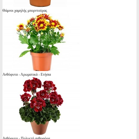
Θάμνοι χαμηλής μπορντούρας
Ανθόφυτα - Αρωματικά - Ετήσια
Ανθόφυτα - Πολυετή ανθοφόρα