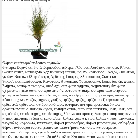
Θάμνοι φυτά παραθαλάσσιων περιοχών
Φυτώρια Κορινθίας, Φυτά Καρποφόρα, Δέντρα, Γλάστρες, Αυτόματο πότισμα, Κήπος,
Garden center, Κηποτεχνία Αρχιτεκτονική τοπίου, Θάμνοι, Ανθοφόρα, Γκαζόν, Συνθετικό,
γκαζόν, Βότσαλα,Ελαφρόπετρα, Αρδευση, Γάστρες, Χλοοκοπτικά, Σκαπτικά,
Ψεκαστήρες, Κλαδοφάγοι, Κωνοφόρα, Λιπάσματα, Φυτοφάρμακα, Εσπεριδοειδή, Ξυλεία,
Σχήματα, τοπιάρια, τοπιαρια, φυτά σχήματα, φυτα σχηματα, σχηματοποιημένα φυτά,
σχηματοποιημενα φυτα, φυτώρια αττικής, φυτωρια αττικης, φυτωρια πελοπονησσου,
φυτωρια πελοπονησσου, κατασκευές κήπων, προσφορές φυτών, προσφορες φυτων, φυτά
κήπου, μηχανές γκαζόν, μηχανες γκαζον, φρέζες, φρεζες, φρέζα, φρεζα, ψεκαστικά,
αρδευτικά, αρδευτικα, αυτόματο πότισμα, αυτοματο ποτισμα, αρδευτικά δίκτυα,
αρδευτικα δικτυα, πότισμα κήπου, ποτισμα κηπου, αυτόματα ποτιστικά, μπέκ, μπεκ, ποπ
απ, πόπ άπ, εκτοξευτήρες, εκτοξευτηρες, λάστιχα ποτίσματος, λαστιχα ποτισματος, κέντρα
κήπου, εμποτισμένη ξυλεία, εμποτισμενη ξυλεια, ξυλεία κήπου, ξυλεια κηπου, πέργκολες,
περγκολες, καφασωτά, καφασωτα, θάμνοι μπορντούρας, θαμνοι μπορντουρας, ανθοφόροι
θάμνοι, ανθοφοροι θαμνοι, γεωπονικά καταστήματα, γεωπονικα καταστηματα,
εγκυκλοπαίδεια φυτών, εγκυκλοπαιδεια φυτών, φωτο φυτων, φωτό φυτών, φωτογραφίες
φυτών, φωτογραφιες φυτων, οξύφυλλα, οξυφυλλα φυτα, χώμα, χωμα, τύρφη, τυρφη,