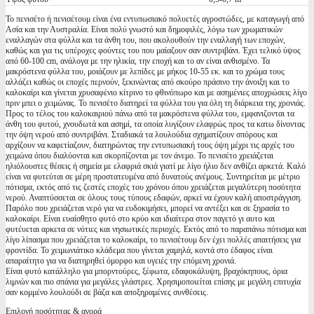
Το πενισέτο ή πενισέτουμ είναι ένα εντυπωσιακό πολυετές αγροστώδες, με καταγωγή από
Ασία και την Αυστραλία. Είναι πολύ γνωστό και δημοφιλές, λόγω των χρωματικών
εναλλαγών στα φύλλα και τα άνθη του, που ακολουθούν την εναλλαγή των εποχών,
καθώς και για τις υπέροχες φούντες του που μαίαζουν σαν συντριβάνι. Έχει τελικό ύψος
από 60-100 cm, ανάλογα με την ηλικία, την εποχή και το αν είναι ανθισμένο. Τα
μακρόστενα φύλλα του, μοιάζουν με λεπίδες με μήκος 10-55 εκ. και το χρώμα τους
αλλάζει καθώς οι εποχές περνούν, ξεκινώντας από σκούρο πράσινο την άνοιξη και το
καλοκαίρι και γίνεται χρυσαφένιο κίτρινο το φθινόπωρο και με ασημένιες αποχρώσεις λίγο
πριν μπει ο χειμώνας. Το πενισέτο διατηρεί τα φύλλα του για όλη τη διάρκεια της χρονιάς.
Προς το τέλος του καλοκαιριού πάνω από τα μακρόστενα φύλλα του, εμφανιζονται τα
άνθη του φυτού, χνουδωτά και ασημί, τα οποία λυγίζουν ελαφρώς προς τα κατω δίνοντας
την όψη νερού από συντριβάνι. Σταδιακά τα λουλούδια σχηματίζουν σπόρους και
αρχίζουν να καφετίαζουν, διατηρώντας την εντυπωσιακή τους όψη μέχρι τις αρχές του
χειμώνα όπου διαλύονται και σκορπίζονται με τον άνεμο. Το πενισέτο χρειάζεται
ηλιόλουστες θέσεις ή σημεία με ελαφριά σκιά γιατί με λίγο ήλιο δεν ανθίζει αρκετά. Καλό
είναι να φυτεύται σε μέρη προστατευμένα από δυνατούς ανέμους. Συντηρείται με μέτριο
πότισμα, εκτός από τις ζεστές εποχές του χρόνου όπου χρειάζεται μεγαλύτερη ποσότητα
νερού. Αναπτύσσεται σε όλους τους τύπους εδαφών, αρκεί να έχουν καλή αποστράγγιση.
Παρόλο που χρειάζεται νερό για να ευδοκιμήσει, μπορεί να αντέξει και σε ξηρασία το
καλοκαίρι. Είναι ευαίσθητο φυτό στο κρύο και ιδιαίτερα στον παγετό γι αυτο και
φυτέυεται αρκετα σε νότιες και νησιωτικές περιοχές. Εκτός από το παραπάνω πότισμα και
λίγο λίπασμα που χρειάζεται το καλοκαίρι, το πενισέτουμ δεν έχει πολλές απαιτήσεις για
φροντίδα. Το χειμωνιάτικο κλάδεμα που γίνεται χαμηλά, κοντά στο έδαφος είναι
απαραίτητο για να διατηρηθεί όμορφο και υγειές την επόμενη χρονιά.
Είναι φυτό κατάλληλο για μπορντούρες, ξέφωτα, εδαφοκάλυψη, βραχόκηπους, όρια
λιμνών και πιο σπάνια για μεγάλες γλάστρες. Χρησιμοποιείται επίσης με μεγάλη επιτυχία
σαν κομμένο λουλούδι σε βάζα και αποξηραμένες συνθέσεις.
Επιλογή ποσότητας & αγορά