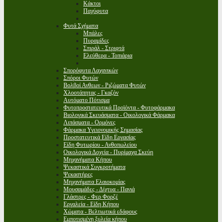
Κάκτοι
Παχύφυτα
Φυτά Σχήματα
Μπάλες
Πυραμίδες
Σπιράλ - Στριφτά
Ελεύθερα - Τοπιάρια
Σπορόφυτα Λαχανικών
Σπόροι Φυτών
Βολβοί Ανθεων - Ριζώματα Φυτών
Χλοοτάπητας - Γκαζόν
Αυτόματο Πότισμα
Φυτοπροστατευτικά Προϊόντα - Φυτοφάρμακα
Βιολογικά Σκευάσματα - Οικολογικά Φάρμακα
Λιπάσματα - Ορμόνες
Φάρμακα Υγειονομικής Σημασίας
Προστατευτικά Είδη Εργασίας
Είδη Φυτωρίου - Ανθοπωλείου
Οικολογικά Δοχεία - Πυρίμαχα Σκεύη
Μηχανήματα Κήπου
Ψεκαστικά Συγκροτήματα
Ψεκαστήρες
Μηχανήματα Ελαιοκομίας
Μουσαμάδες - Δίχτυα - Πανιά
Γλάστρες - Φερ Φορζέ
Εργαλεία - Είδη Κήπου
Χώματα - Βελτιωτικά εδάφους
Εμποτισμένη ξυλεία κήπου