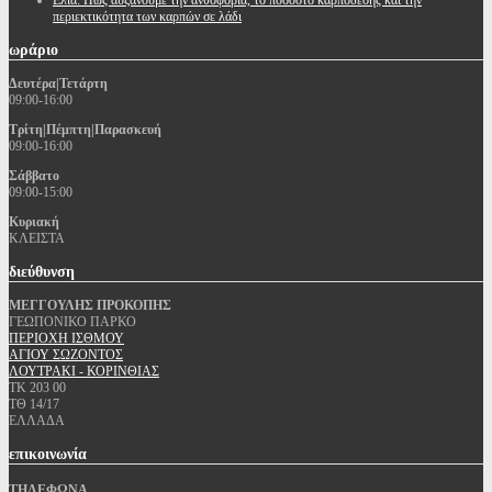
Ελιά: Πως αυξάνουμε την ανθοφορία, το ποσοστό καρπόδεσης και την
περιεκτικότητα των καρπών σε λάδι
ωράριο
Δευτέρα|Τετάρτη
09:00-16:00
Τρίτη|Πέμπτη|Παρασκευή
09:00-16:00
Σάββατο
09:00-15:00
Κυριακή
ΚΛΕΙΣΤΑ
διεύθυνση
ΜΕΓΓΟΥΛΗΣ ΠΡΟΚΟΠΗΣ
ΓΕΩΠΟΝΙΚΟ ΠΑΡΚΟ
ΠΕΡΙΟΧΗ ΙΣΘΜΟΥ
ΑΓΙΟΥ ΣΩΖΟΝΤΟΣ
ΛΟΥΤΡΑΚΙ - ΚΟΡΙΝΘΙΑΣ
ΤΚ 203 00
ΤΘ 14/17
ΕΛΛΑΔΑ
επικοινωνία
ΤΗΛΕΦΩΝΑ