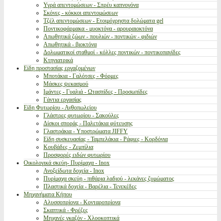
Υγρά απεντομώσεων - Σπρέυ καπνογόνα
Σκόνες - κόκκοι απεντομώσεων
Τζέλ απεντομώσεων - Ετοιμόχρηστα δολώματα gel
Ποντικοφάρμακα - μυοκτόνα - αρουραιοκτόνα
Απωθητικά ζώων - πουλιών - ποντικών - φιδιών
Απωθητικά - βιοκτόνα
Δολωματικοί σταθμοί - κόλλες ποντικών - ποντικοπαγίδες
Κτηνιατρικά
Είδη προστασίας εργαζομένων
Μποτάκια - Γαλότσες - Φόρμες
Μάσκες ψεκασμού
Ιμάντες - Γυαλιά - Ωτασπίδες - Προσωπίδες
Γάντια εργασίας
Είδη Φυτωρίου - Ανθοπωλείου
Γλάστρες φυτωρίου - Σακούλες
Δίσκοι σποράς - Παλετάκια φύτευσης
Γλαστράκια - Υποστρώματα JIFFY
Είδη συσκευασίας - Ταμπελάκια - Ράφιες - Κορδόνια
Κουβάδες - Ζεμπίλια
Προσφορές ειδών φυτωρίου
Οικολογικά σκεύη- Πυρίμαχα - Inox
Ανοξείδωτα δοχεία - Inox
Πυρίμαχα σκεύη - πιθάρια λαδιού - λεκάνες ζυμώματος
Πλαστικά δοχεία - Βαρέλια - Τενεκέδες
Μηχανήματα Κήπου
Αλυσσοπρίονα - Κονταροπρίονα
Σκαπτικά - Φρέζες
Μηχανές γκαζόν - Χλοοκοπτικά