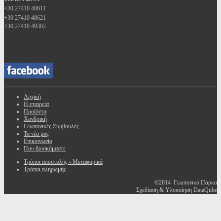
+30 27410 48611
+30 27410 48621
+30 27410 49302
Αρχική
Η εταιρεία
Προϊόντα
Χονδρική
Γεωπονικές Συμβουλές
Τα νέα μας
Επικοινωνία
Που βρισκόμαστε
Τρόποι αποστολής - Μεταφορικά
Τρόποι πληρωμής
©2014 Γεωπονικό Πάρκο
Σχεδίαση & Υλοποίηση DataQube