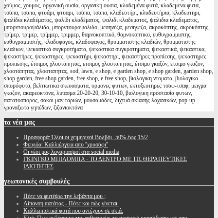
χούμος, χουμος, οργανική ουσία, οργανικη ουσια, κλαδεμένα φυτά, κλαδεμενα φυτα,
τσάπα, τσαπα, φτυάρι, φτυαρι, τσάπα, τσαπα, κλαδευτήρι, κλαδευτήρια, κλαδευτηρι,
ψαλίδια κλαδέματος, ψαλίδι κλαδέματος, ψαλιδι κλαδεματος, ψαλιδια κλαδεματος,
μπορντουροψάλιδα, μπορντουροψαλιδο, μεσηνέζα, μεσηνεζα, ακροκόπτης, ακροκόπτης,
τρίμερ, τριμερ, τρίμμερ, τριμμερ, θαμνοκοπτικό, θαμνοκοπτικο, ευθυγραμμιστης,
ευθυγραμμιστής, κλαδοφάγος, κλαδοφαγος, θρυμματιστής κλαδιών, θρυμματιστης
κλαδιων, ψεκαστικά συγκροτήματα, ψεκαστικα συγκροτηματα, ψεκαστικά, ψεκαστικα,
ψεκαστήρες, ψεκαστηρες, ψεκαστήρι, ψεκαστηρι, ψεκαστήρες προπίεσης, ψεκαστηρες
προπιεσης, έτοιμος χλοοτάπητας, ετοιμος χλοοταπητας, έτοιμο γκαζόν, ετοιμο γκαζον,
χλοοτάπητας, χλοοταπητας, sod, lawn, e shop, e garden shop, e shop garden, garden shop,
shop garden, free shop garden, free shop, e free shop, βιολογικη ντοματα, βιολογικα
σπορόφυτα, βελτιωτικα σκευασματα, ορμονες φυτων, εκτοξευτηρες τσαφ-τσαφ, μειγμα
γκαζον, ακαρεοκτόνα, λιπασμα 20-20-20, 30-10-10, βιολογικη προστασία φυτων,
πατατοσπορος, σακοι μανιταριών, μουσαμάδες, διχτυά σκίασης λαχανικών, pop-up
γραναζωτα γηπέδων, ζιζανιοκτόνα
τα
νέα μας
Προσφορά: Όλοι οι χειμερινοί Βολβόι -50% έως 15/2
Φειγιόα: Καλλιέργεια απο ''χρυσάφι''
Oι νέοι μας λογαριασμοί στα social media
ΓΚΙΝΓΚΟ ΜΠΙΛΟΜΠΑ - ΤΟ ΔΕΝΤΡΟ ΜΕ ΤΙΣ ΘΕΡΑΠΕΥΤΙΚΕΣ
ΙΔΙΟΤΗΤΕΣ
γεωπονικές
συμβουλές
Πότε να φυτέψω την λεβάντα μου ;
Λίπανση πατάτας - Πότε και πώς γίνεται.
Καλλωπιστικά φυτά που αντέχουν σε σκιά.