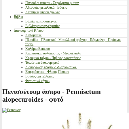
Πάσσαλοι πεύκου - Στηρίγματα φυτών
Αξεσουάρ μεταλλικά - Βάσεις
Αποθήκες κήπου ξύλινες
Βιβλία
Βιβλία για ερασιτέχνες
Βιβλία για επαγγελματίες
Διακοσμητικά Κήπου
Καλαμωτές
Πλακίδια - Πλαστικοί - Μεταλλικοί φράχτες - Πέργκολες - Πράσινοι
τοίχοι
Καλάμια Bamboo
Καμπανάκια αυλόπορτας - Μικροέπιπλα
Κεραμικά τοίχου - Πήλινες παραστάσεις
Τσιμέντινα διακοσμητικά
Διαμόρφωση εδάφους -διαχωριστικά.
Ελαφρόπετρα - Φλοιός Πεύκου
Βρύσες ορειχάλκινες
Φωτιστικά κήπου
Πενισσέτουμ άσπρο - Pennisetum
alopecuroides - φυτό