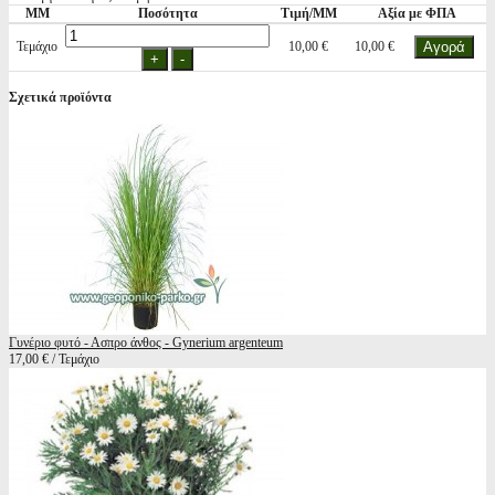
ΜΜ
Ποσότητα
Τιμή/ΜΜ
Αξία με ΦΠΑ
Τεμάχιο
10,00 €
10,00 €
Σχετικά προϊόντα
Γυνέριο φυτό - Ασπρο άνθος - Gynerium argenteum
17,00 € / Τεμάχιο