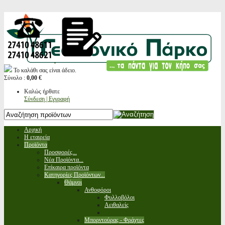
Το καλάθι σας είναι άδειο.
Σύνολο :
0,00 €
Καλώς ήρθατε
Σύνδεση | Εγγραφή
Αρχική
Η εταιρεία
Προϊόντα
Προσφορές...
Νέα Προϊόντα...
Επίκαιρα προϊόντα
Κατηγορίες Προϊόντων...
Θάμνοι
Ανθοφόροι
Φυλλοβόλοι
Αειθαλείς
Μπορντούρας - Φράχτες