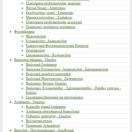
Εξαρτήματα συνδεσμολογίας πλαστικά
Φίλτρα Νερού - Λιπαντήρες
Εκτοξευτήρες νερού - Επιφανείας
Μικροεκτοξευτήρες - Σταλάκτες
Εξαρτήματα συνδεσμολογίας μεταλλικά
Προσφορές αυτόματου ποτίσματος
Φυτοφάρμακα
Μυκητοκτόνα
Εντομοκτόνα - Ακαρεοκτόνα
Ερασιτεχνικά Φυτοπροστατευτικά Προιόντα
Ζιζανιοκτόνα
Σαλιγκαροκτόνα - Κοχλιοκτόνα
Βιολογικά φάρμακα - Παγίδες
Βιολογικά Λιπάσματα
Βιολογικά Εντομοκτόνα - Ακαρεοκτόνα - Σαλιγκαροκτόνα
Βιολογικά προιόντα προστασίας
Βιολογικά Μυκητοκτόνα - Ζιζανιοκτόνα
Βιολογικές Φυτικές Ορμόνες
Βιολογικές Εντομοπαγίδες - Σαλιγκαροπαγίδες - Παγίδες ερπετών -
Κόλλες
Σκευάσματα βιολογικά για απεντομώσεις
Λιπάσματα - Ορμόνες
Κοκκώδη χημικά λιπάσματα
Λιπάσματα υδατοδιαλυτά διαφυλλικά
Ρυθμιστές ανάπτυξης - Ορμόνες
Βελτιωτικά φυτών
Προσφορές λιπασμάτων
Βιοκτόνα - Ποντικοφάρμακα - Απωθητικά