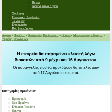
Βιβλία
Διακοσμητικά Κήπου
Χονδρική
Γεωπονικές Συμβουλές
Τα νέα μας
Επικοινωνία
Που βρισκόμαστε
Αρχική
»
Προϊόντα
»
Κατηγορίες Προϊόντων...
»
Θάμνοι
»
Μπορντούρας - Φράχτες
»
Υψηλής μπορντούρας
Η εταιρεία θα παραμείνει κλειστή λόγω
διακοπών από 9 μέχρι και 16 Αυγούστου.
Οι παραγγελίες που θα προκύψουν θα εκτελεστούν
από 17 Αυγούστου και μετά.
κατηγορίες
προιόντων
Προσφορές
Νέα Προϊόντα
Επίκαιρα Προϊόντα
Θάμνοι