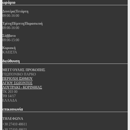
ωράριο
Δευτέρα|Τετάρτη
09:00-16:00
Τρίτη|Πέμπτη|Παρασκευή
09:00-16:00
Σάββατο
09:00-15:00
Κυριακή
ΚΛΕΙΣΤΑ
διεύθυνση
ΜΕΓΓΟΥΛΗΣ ΠΡΟΚΟΠΗΣ
ΓΕΩΠΟΝΙΚΟ ΠΑΡΚΟ
ΠΕΡΙΟΧΗ ΙΣΘΜΟΥ
ΑΓΙΟΥ ΣΩΖΟΝΤΟΣ
ΛΟΥΤΡΑΚΙ - ΚΟΡΙΝΘΙΑΣ
ΤΚ 203 00
ΤΘ 14/17
ΕΛΛΑΔΑ
επικοινωνία
ΤΗΛΕΦΩΝΑ
+30 27410 48611
+30 27410 48621