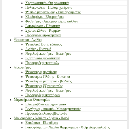
Χορτοκοπτικά - Θαμνοκοπτικά
Πολυεργαλεία - Πολυμηχανήματα
Ψαλίδια μπορντούρας - Ευθυγραμμιστές
Κλαδοφάγοι - Εξαερωτήρες
Φυσητήρες - Απορροφητήρες φύλλων
Γαιοτρύπανα - Πλυστικά
Σχίστες Ξύλων - Κορμών
Προσφορές μηχανημάτων
Ψεκαστικά - Αντλίες
Ψεκαστικά Βυτία εδάφους
Αντλίες - Πιεστικά
Νεφελοψεκαστήρες - Θειωτήρες
Εξαρτήματα ψεκαστικών
Προσφορές ψεκαστικών
Ψεκαστήρες
Ψεκαστήρες προπίεσης
Ψεκαστήρες Πλάτης - Επινώτιοι
Ψεκαστήρες μπαταρίας - βενζίνης
Ψεκαστήρες ζιζανιοκτονίας
Νεφελοψεκαστήρες - Θειωτήρες
Προσφορές ψεκαστήρων
Μηχανήματα Ελαιοκομίας
Ελαιοραβδιστικά μηχανήματα
Γεννήτριες - Δυναμό - Μετασχηματιστές
Προσφορές ελαιοραβδιστικών
Μουσαμάδες - Νάυλον - Δίχτυα - Πανιά
Ελαιόπανα - Ελαιόδιχτα
Γαιουφάσματα - Νάυλον θερμοκηπίου - Φίλμ εδαφοκάλυψης