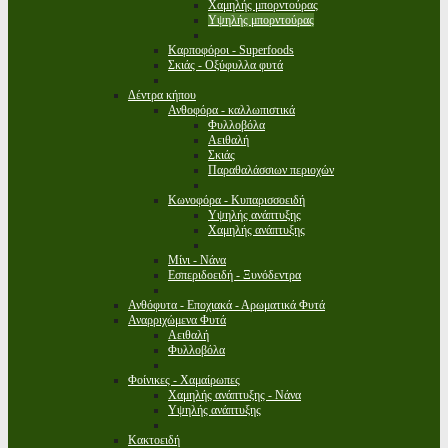
Χαμηλής μπορντούρας
Υψηλής μπορντούρας
Καρποφόροι - Superfoods
Σκιάς - Οξύφυλλα φυτά
Δέντρα κήπου
Ανθοφόρα - καλλωπιστικά
Φυλλοβόλα
Αειθαλή
Σκιάς
Παραθαλάσσιων περιοχών
Κωνοφόρα - Κυπαρισσοειδή
Υψηλής ανάπτυξης
Χαμηλής ανάπτυξης
Μίνι - Νάνα
Εσπεριδοειδή - Ξυνόδεντρα
Ανθόφυτα - Εποχιακά - Αρωματικά Φυτά
Αναρριχώμενα Φυτά
Αειθαλή
Φυλλοβόλα
Φοίνικες - Χαμαίρωπες
Χαμηλής ανάπτυξης - Νάνα
Υψηλής ανάπτυξης
Κακτοειδή