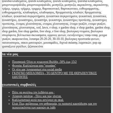
ψαλίδια κλαδέματος, ψαλίδι κλαδέματος, ψαλιδι κλαδεματος, ψαλιδια κλαδεματος,
μπορντουροψάλιδα, μπορντουροψαλιδο, μεσηνέζα, μεσηνεζα, ακροκόπτης, ακροκόπτης,
τρίμερ, τριμερ, τρίμμερ, τριμμερ, θαμνοκοπτικό, θαμνοκοπτικο, ευθυγραμμιστης,
ευθυγραμμιστής, κλαδοφάγος, κλαδοφαγος, θρυμματιστής κλαδιών, θρυμματιστης
κλαδιων, ψεκαστικά συγκροτήματα, ψεκαστικα συγκροτηματα, ψεκαστικά, ψεκαστικα,
ψεκαστήρες, ψεκαστηρες, ψεκαστήρι, ψεκαστηρι, ψεκαστήρες προπίεσης, ψεκαστηρες
προπιεσης, έτοιμος χλοοτάπητας, ετοιμος χλοοταπητας, έτοιμο γκαζόν, ετοιμο γκαζον,
χλοοτάπητας, χλοοταπητας, sod, lawn, e shop, e garden shop, e shop garden, garden shop,
shop garden, free shop garden, free shop, e free shop, βιολογικη ντοματα, βιολογικα
σπορόφυτα, βελτιωτικα σκευασματα, ορμονες φυτων, εκτοξευτηρες τσαφ-τσαφ, μειγμα
γκαζον, ακαρεοκτόνα, λιπασμα 20-20-20, 30-10-10, βιολογικη προστασία φυτων,
πατατοσπορος, σακοι μανιταριών, μουσαμάδες, διχτυά σκίασης λαχανικών, pop-up
γραναζωτα γηπέδων, ζιζανιοκτόνα
τα
νέα μας
Προσφορά: Όλοι οι χειμερινοί Βολβόι -50% έως 15/2
Φειγιόα: Καλλιέργεια απο ''χρυσάφι''
Oι νέοι μας λογαριασμοί στα social media
ΓΚΙΝΓΚΟ ΜΠΙΛΟΜΠΑ - ΤΟ ΔΕΝΤΡΟ ΜΕ ΤΙΣ ΘΕΡΑΠΕΥΤΙΚΕΣ
ΙΔΙΟΤΗΤΕΣ
γεωπονικές
συμβουλές
Πότε να φυτέψω την λεβάντα μου ;
Λίπανση πατάτας - Πότε και πώς γίνεται.
Καλλωπιστικά φυτά που αντέχουν σε σκιά.
Ελιά: Πως αυξάνουμε την ανθοφορία, το ποσοστό καρπόδεσης και την
περιεκτικότητα των καρπών σε λάδι