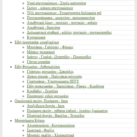
Υγρά απεντομώσεων - Σπρέυ καπνογόνα
Σκόνες - κόκκοι απεντομώσεων
Τζέλ απεντομώσεων - Ετοιμόχρηστα δολώματα gel
Ποντικοφάρμακα - μυοκτόνα - αρουραιοκτόνα
Απωθητικά ζώων - πουλιών - ποντικών - φιδιών
Απωθητικά - βιοκτόνα
Δολωματικοί σταθμοί - κόλλες ποντικών - ποντικοπαγίδες
Κτηνιατρικά
Είδη προστασίας εργαζομένων
Μποτάκια - Γαλότσες - Φόρμες
Μάσκες ψεκασμού
Ιμάντες - Γυαλιά - Ωτασπίδες - Προσωπίδες
Γάντια εργασίας
Είδη Φυτωρίου - Ανθοπωλείου
Γλάστρες φυτωρίου - Σακούλες
Δίσκοι σποράς - Παλετάκια φύτευσης
Γλαστράκια - Υποστρώματα JIFFY
Είδη συσκευασίας - Ταμπελάκια - Ράφιες - Κορδόνια
Κουβάδες - Ζεμπίλια
Προσφορές ειδών φυτωρίου
Οικολογικά σκεύη- Πυρίμαχα - Inox
Ανοξείδωτα δοχεία - Inox
Πυρίμαχα σκεύη - πιθάρια λαδιού - λεκάνες ζυμώματος
Πλαστικά δοχεία - Βαρέλια - Τενεκέδες
Μηχανήματα Κήπου
Αλυσσοπρίονα - Κονταροπρίονα
Σκαπτικά - Φρέζες
Μηχανές γκαζόν - Χλοοκοπτικά