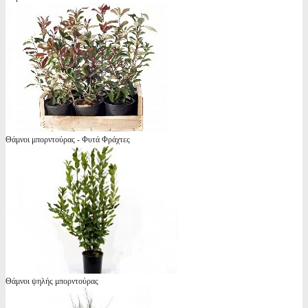
Θάμνοι μπορντούρας - Φυτά Φράχτες
Θάμνοι ψηλής μπορντούρας