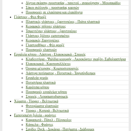
Δίχτυα σκίασης-προστασίας - παγετού - αναρρίχησης - Μουσαμάδες
Σάκοι συλλογής - προστασίας καρπών
Προσφορές σε ελαιόπανα και ελαιόδιχτα
Γλάστρες - Φερ Φορζέ
Πλαστικές γλάστρες - ζαρντινιέρες - Πιάτα πλαστικά
Κεραμικές πήλινες γλάστρες
Τσιμεντένιες γλάστρες - ζαρντινιέρες
Γλάστρες ξύλινες εμποτισμένες
Κεραμικές Ζαρντινιέρες
Γλαστροθήκες - Φέρ φορζέ
Προσφορές γλαστρών
Εργαλεία κήπου - Λάστιχα - Ελαιοκομικά - Σπορείς
Κλαδευτήρια - Ψαλίδια κορυφής - Ακροκόφτες γκαζόν- Εμβολιαστήρια
Ελαιοκομικά - Καρποσυλλέκτες
Όργανα μέτρησης - Κομποστοποιητές
Λάστιχα ποτίσματος - Ποτιστικά - Ταχυσύνδεσμοι
Εργαλεία χειρός
Ποτιστήρια πλαστικά
Καρότσια κήπου
Προσφορές εργαλείων κήπου
Σπορείς - Λιπασματοδιανομείς
Χώματα - Τύρφες - Βελτιωτικά
Φυτοχώματα γλαστρών
Τύρφες - Κοπριά - Βελτιωτικά
Εμποτισμένη ξυλεία - φράχτες
Καφασωτά - Πάνελ - Πέργκολες
Κάγκελα - Φράχτες
Σανίδες Deck - Δοκάρια - Πατήματα - Διάδρομοι