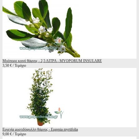
Μυόπορο κοινό θάμνος - 2,5 ΛΙΤΡΑ - MYOPORUM INSULARE
3,50 € / Τεμάχιο
Ευγενία μυρτιδόφυλλη θάμνος - Eugenia myrtifolia
9,00 € / Τεμάχιο