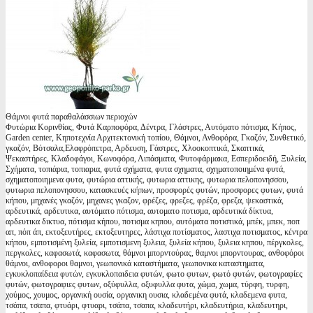
Θάμνοι φυτά παραθαλάσσιων περιοχών
Φυτώρια Κορινθίας, Φυτά Καρποφόρα, Δέντρα, Γλάστρες, Αυτόματο πότισμα, Κήπος,
Garden center, Κηποτεχνία Αρχιτεκτονική τοπίου, Θάμνοι, Ανθοφόρα, Γκαζόν, Συνθετικό,
γκαζόν, Βότσαλα,Ελαφρόπετρα, Αρδευση, Γάστρες, Χλοοκοπτικά, Σκαπτικά,
Ψεκαστήρες, Κλαδοφάγοι, Κωνοφόρα, Λιπάσματα, Φυτοφάρμακα, Εσπεριδοειδή, Ξυλεία,
Σχήματα, τοπιάρια, τοπιαρια, φυτά σχήματα, φυτα σχηματα, σχηματοποιημένα φυτά,
σχηματοποιημενα φυτα, φυτώρια αττικής, φυτωρια αττικης, φυτωρια πελοπονησσου,
φυτωρια πελοπονησσου, κατασκευές κήπων, προσφορές φυτών, προσφορες φυτων, φυτά
κήπου, μηχανές γκαζόν, μηχανες γκαζον, φρέζες, φρεζες, φρέζα, φρεζα, ψεκαστικά,
αρδευτικά, αρδευτικα, αυτόματο πότισμα, αυτοματο ποτισμα, αρδευτικά δίκτυα,
αρδευτικα δικτυα, πότισμα κήπου, ποτισμα κηπου, αυτόματα ποτιστικά, μπέκ, μπεκ, ποπ
απ, πόπ άπ, εκτοξευτήρες, εκτοξευτηρες, λάστιχα ποτίσματος, λαστιχα ποτισματος, κέντρα
κήπου, εμποτισμένη ξυλεία, εμποτισμενη ξυλεια, ξυλεία κήπου, ξυλεια κηπου, πέργκολες,
περγκολες, καφασωτά, καφασωτα, θάμνοι μπορντούρας, θαμνοι μπορντουρας, ανθοφόροι
θάμνοι, ανθοφοροι θαμνοι, γεωπονικά καταστήματα, γεωπονικα καταστηματα,
εγκυκλοπαίδεια φυτών, εγκυκλοπαιδεια φυτών, φωτο φυτων, φωτό φυτών, φωτογραφίες
φυτών, φωτογραφιες φυτων, οξύφυλλα, οξυφυλλα φυτα, χώμα, χωμα, τύρφη, τυρφη,
χούμος, χουμος, οργανική ουσία, οργανικη ουσια, κλαδεμένα φυτά, κλαδεμενα φυτα,
τσάπα, τσαπα, φτυάρι, φτυαρι, τσάπα, τσαπα, κλαδευτήρι, κλαδευτήρια, κλαδευτηρι,