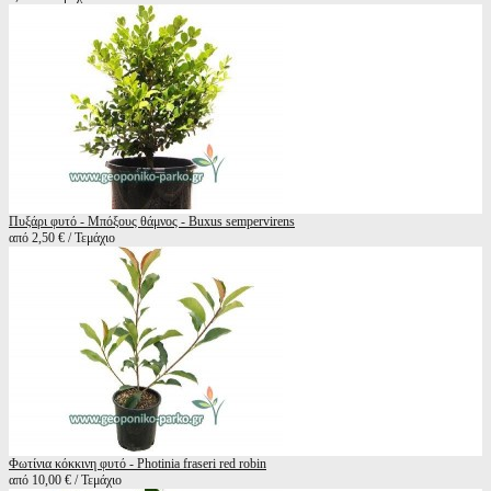
Πυξάρι φυτό - Μπόξους θάμνος - Buxus sempervirens
από 2,50 € / Τεμάχιο
Φωτίνια κόκκινη φυτό - Photinia fraseri red robin
από 10,00 € / Τεμάχιο