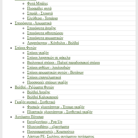
Φυτά Μπάλες
Πυραμίδες φυτά
Σπιράλ - Στριφτά
Ελεύθερα - Τοπιάρια
Σπορόφυτα - Αρωματικά
Σπορόφυτα άνοιξης
Σπορόφυτα φθινοπώρου
Σπορόφυτα αρωματικών
Λαχανόκηπος - Κόνδυλοι - Βολβοί
Σπόροι Φυτών
Σπόροι γκαζόν
Σπόροι λαχανικών σε φάκελα
Βιολογικοί σπόροι - Παλιοί παραδοσιακοί σπόροι
Σπόροι ανθέων - λουλουδιών
Σπόροι αρωματικών φυτών - Βοτάνων
Σπόροι επαγγελματικοί
Προσφορές σπόρων γκαζόν
Βολβοί - Ριζώματα Φυτών
Βολβοί Ανοιξης
Βολβοί Καλοκαιριού
Γκαζόν φυσικό - Συνθετικό
Φυσικός χλοοτάπητας - Έτοιμο γκαζόν
Πλαστικός χλοοτάπητας - Συνθετικό γκαζόν
Αυτόματο Πότισμα
Εκτοξευτήρες - Pop Up
Ηλεκτροβάνες - εξαρτήματα
Προγραμματιστές - Κομπιούτερ
Λάστιχα PE- Σωλήνες αυτόματου ποτίσματος