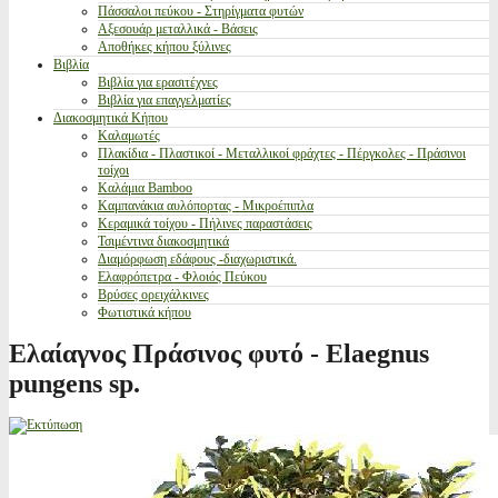
Πάσσαλοι πεύκου - Στηρίγματα φυτών
Αξεσουάρ μεταλλικά - Βάσεις
Αποθήκες κήπου ξύλινες
Βιβλία
Βιβλία για ερασιτέχνες
Βιβλία για επαγγελματίες
Διακοσμητικά Κήπου
Καλαμωτές
Πλακίδια - Πλαστικοί - Μεταλλικοί φράχτες - Πέργκολες - Πράσινοι
τοίχοι
Καλάμια Bamboo
Καμπανάκια αυλόπορτας - Μικροέπιπλα
Κεραμικά τοίχου - Πήλινες παραστάσεις
Τσιμέντινα διακοσμητικά
Διαμόρφωση εδάφους -διαχωριστικά.
Ελαφρόπετρα - Φλοιός Πεύκου
Βρύσες ορειχάλκινες
Φωτιστικά κήπου
Ελαίαγνος Πράσινος φυτό - Elaegnus
pungens sp.