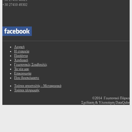
+30 27410 49302
Αρχική
Η εταιρεία
Προϊόντα
Χονδρική
Γεωπονικές Συμβουλές
Τα νέα μας
Επικοινωνία
Που βρισκόμαστε
Τρόποι αποστολής - Μεταφορικά
Τρόποι πληρωμής
©2014 Γεωπονικό Πάρκο
Σχεδίαση & Υλοποίηση DataQube