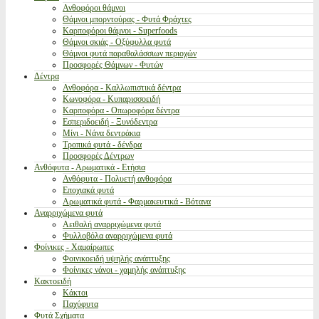
Ανθοφόροι θάμνοι
Θάμνοι μπορντούρας - Φυτά Φράχτες
Καρποφόροι θάμνοι - Superfoods
Θάμνοι σκιάς - Οξύφυλλα φυτά
Θάμνοι φυτά παραθαλάσσιων περιοχών
Προσφορές Θάμνων - Φυτών
Δέντρα
Ανθοφόρα - Καλλωπιστικά δέντρα
Κωνοφόρα - Κυπαρισσοειδή
Καρποφόρα - Οπωροφόρα δέντρα
Εσπεριδοειδή - Ξυνόδεντρα
Μίνι - Νάνα δεντράκια
Τροπικά φυτά - δένδρα
Προσφορές Δέντρων
Ανθόφυτα - Αρωματικά - Ετήσια
Ανθόφυτα - Πολυετή ανθοφόρα
Εποχιακά φυτά
Αρωματικά φυτά - Φαρμακευτικά - Βότανα
Αναρριχώμενα φυτά
Αειθαλή αναρριχώμενα φυτά
Φυλλοβόλα αναρριχώμενα φυτά
Φοίνικες - Χαμαίρωπες
Φοινικοειδή υψηλής ανάπτυξης
Φοίνικες νάνοι - χαμηλής ανάπτυξης
Κακτοειδή
Κάκτοι
Παχύφυτα
Φυτά Σχήματα