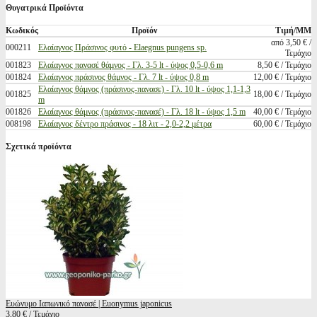
Θυγατρικά Προϊόντα
Κωδικός
Προϊόν
Τιμή/ΜΜ
από 3,50 € /
000211
Ελαίαγνος Πράσινος φυτό - Elaegnus pungens sp.
Τεμάχιο
001823
Ελαίαγνος πανασέ θάμνος - Γλ. 3-5 lt - ύψος 0,5-0,6 m
8,50 € / Τεμάχιο
001824
Ελαίαγνος πράσινος θάμνος - Γλ. 7 lt - ύψος 0,8 m
12,00 € / Τεμάχιο
Ελαίαγνος θάμνος (πράσινος-πανασε) - Γλ. 10 lt - ύψος 1,1-1,3
001825
18,00 € / Τεμάχιο
m
001826
Ελαίαγνος θάμνος (πράσινος-πανασέ) - Γλ. 18 lt - ύψος 1,5 m
40,00 € / Τεμάχιο
008198
Ελαίαγνος δέντρο πράσινος - 18 λιτ - 2,0-2,2 μέτρα
60,00 € / Τεμάχιο
Σχετικά προϊόντα
Ευώνυμο Ιαπωνικό πανασέ | Euonymus japonicus
3,80 € / Τεμάχιο