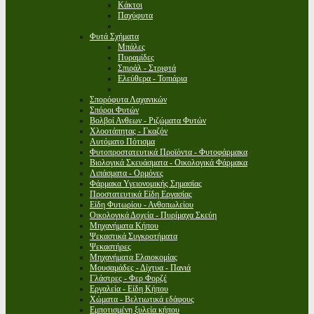
Κάκτοι
Παχύφυτα
Φυτά Σχήματα
Μπάλες
Πυραμίδες
Σπιράλ - Στριφτά
Ελεύθερα - Τοπιάρια
Σπορόφυτα Λαχανικών
Σπόροι Φυτών
Βολβοί Ανθεων - Ριζώματα Φυτών
Χλοοτάπητας - Γκαζόν
Αυτόματο Πότισμα
Φυτοπροστατευτικά Προϊόντα - Φυτοφάρμακα
Βιολογικά Σκευάσματα - Οικολογικά Φάρμακα
Λιπάσματα - Ορμόνες
Φάρμακα Υγειονομικής Σημασίας
Προστατευτικά Είδη Εργασίας
Είδη Φυτωρίου - Ανθοπωλείου
Οικολογικά Δοχεία - Πυρίμαχα Σκεύη
Μηχανήματα Κήπου
Ψεκαστικά Συγκροτήματα
Ψεκαστήρες
Μηχανήματα Ελαιοκομίας
Μουσαμάδες - Δίχτυα - Πανιά
Γλάστρες - Φερ Φορζέ
Εργαλεία - Είδη Κήπου
Χώματα - Βελτιωτικά εδάφους
Εμποτισμένη ξυλεία κήπου