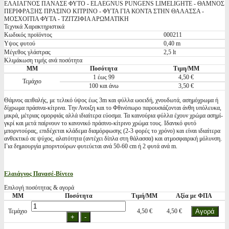
ΕΛΑΙΑΓΝΟΣ ΠΑΝΑΣΕ ΦΥΤΟ - ELAEGNUS PUNGENS LIMELIGHTE - ΘΑΜΝΟΣ
ΠΕΡΙΦΡΑΞΗΣ ΠΡΑΣΙΝΟ ΚΙΤΡΙΝΟ - ΦΥΤΑ ΓΙΑ ΚΟΝΤΑ ΣΤΗΝ ΘΑΛΑΣΣΑ -
ΜΟΣΧΟΙΤΙΑ ΦΥΤΑ - ΤΖΙΤΖΙΦΙΑ ΑΡΩΜΑΤΙΚΗ
Τεχνικά Χαρακτηριστικά
Κωδικός προϊόντος
000211
Υψος φυτού
0,40 m
Μέγεθος γλάστρας
2,5 lt
Κλιμάκωση τιμής ανά ποσότητα
ΜΜ
Ποσότητα
Τιμη/ΜΜ
1 έως 99
4,50 €
Τεμάχιο
100 και άνω
3,50 €
Θάμνος αειθαλής, με τελικό ύψος έως 3m και φύλλα ωοειδή, χνουδωτά, ασημόχρωμα ή
δίχρωμα πράσινα-κίτρινα. Την Ανοιξη και το Φθινόπωρο παρουσιάζονται άνθη υπόλευκα,
μικρά, μέτριας ομορφιάς αλλά ιδιαίτερα εύοσμα. Τα καινούρια φύλλα έχουν χρώμα ασημί-
γκρί και μετά παίρνουν το κανονικό πράσινο-κίτρινο χρώμα τους. Ιδανικό φυτό
μπορντούρας, επιδέχεται κλάδεμα διαμόρφωσης (2-3 φορές το χρόνο) και είναι ιδιαίτερα
ανθεκτικό σε ψύχος, αλατότητα (αντέχει δίπλα στη θάλασσα) και ατμοσφαιρική μόλυνση.
Για δημιουργία μπορντούρων φυτεύεται ανά 50-60 cm ή 2 φυτά ανά m.
Ελαιάγνος Πανασέ-Βίντεο
Επιλογή ποσότητας & αγορά
ΜΜ
Ποσότητα
Τιμή/ΜΜ
Αξία με ΦΠΑ
Τεμάχιο
4,50 €
4,50 €