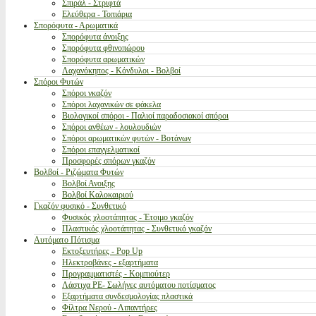
Σπιράλ - Στριφτά
Ελεύθερα - Τοπιάρια
Σπορόφυτα - Αρωματικά
Σπορόφυτα άνοιξης
Σπορόφυτα φθινοπώρου
Σπορόφυτα αρωματικών
Λαχανόκηπος - Κόνδυλοι - Βολβοί
Σπόροι Φυτών
Σπόροι γκαζόν
Σπόροι λαχανικών σε φάκελα
Βιολογικοί σπόροι - Παλιοί παραδοσιακοί σπόροι
Σπόροι ανθέων - λουλουδιών
Σπόροι αρωματικών φυτών - Βοτάνων
Σπόροι επαγγελματικοί
Προσφορές σπόρων γκαζόν
Βολβοί - Ριζώματα Φυτών
Βολβοί Ανοιξης
Βολβοί Καλοκαιριού
Γκαζόν φυσικό - Συνθετικό
Φυσικός χλοοτάπητας - Έτοιμο γκαζόν
Πλαστικός χλοοτάπητας - Συνθετικό γκαζόν
Αυτόματο Πότισμα
Εκτοξευτήρες - Pop Up
Ηλεκτροβάνες - εξαρτήματα
Προγραμματιστές - Κομπιούτερ
Λάστιχα PE- Σωλήνες αυτόματου ποτίσματος
Εξαρτήματα συνδεσμολογίας πλαστικά
Φίλτρα Νερού - Λιπαντήρες