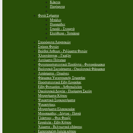
Κάκτοι
Παχύφυτα
Φυτά Σχήματα
Μπάλες
Πυραμίδες
Σπιράλ - Στριφτά
Ελεύθερα - Τοπιάρια
Σπορόφυτα Λαχανικών
Σπόροι Φυτών
Βολβοί Ανθεων - Ριζώματα Φυτών
Χλοοτάπητας - Γκαζόν
Αυτόματο Πότισμα
Φυτοπροστατευτικά Προϊόντα - Φυτοφάρμακα
Βιολογικά Σκευάσματα - Οικολογικά Φάρμακα
Λιπάσματα - Ορμόνες
Φάρμακα Υγειονομικής Σημασίας
Προστατευτικά Είδη Εργασίας
Είδη Φυτωρίου - Ανθοπωλείου
Οικολογικά Δοχεία - Πυρίμαχα Σκεύη
Μηχανήματα Κήπου
Ψεκαστικά Συγκροτήματα
Ψεκαστήρες
Μηχανήματα Ελαιοκομίας
Μουσαμάδες - Δίχτυα - Πανιά
Γλάστρες - Φερ Φορζέ
Εργαλεία - Είδη Κήπου
Χώματα - Βελτιωτικά εδάφους
Εμποτισμένη ξυλεία κήπου