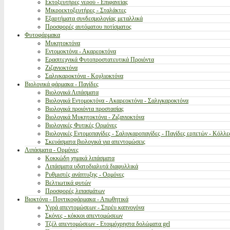
Εκτοξευτήρες νερού - Επιφανείας
Μικροεκτοξευτήρες - Σταλάκτες
Εξαρτήματα συνδεσμολογίας μεταλλικά
Προσφορές αυτόματου ποτίσματος
Φυτοφάρμακα
Μυκητοκτόνα
Εντομοκτόνα - Ακαρεοκτόνα
Ερασιτεχνικά Φυτοπροστατευτικά Προιόντα
Ζιζανιοκτόνα
Σαλιγκαροκτόνα - Κοχλιοκτόνα
Βιολογικά φάρμακα - Παγίδες
Βιολογικά Λιπάσματα
Βιολογικά Εντομοκτόνα - Ακαρεοκτόνα - Σαλιγκαροκτόνα
Βιολογικά προιόντα προστασίας
Βιολογικά Μυκητοκτόνα - Ζιζανιοκτόνα
Βιολογικές Φυτικές Ορμόνες
Βιολογικές Εντομοπαγίδες - Σαλιγκαροπαγίδες - Παγίδες ερπετών - Κόλλε
Σκευάσματα βιολογικά για απεντομώσεις
Λιπάσματα - Ορμόνες
Κοκκώδη χημικά λιπάσματα
Λιπάσματα υδατοδιαλυτά διαφυλλικά
Ρυθμιστές ανάπτυξης - Ορμόνες
Βελτιωτικά φυτών
Προσφορές λιπασμάτων
Βιοκτόνα - Ποντικοφάρμακα - Απωθητικά
Υγρά απεντομώσεων - Σπρέυ καπνογόνα
Σκόνες - κόκκοι απεντομώσεων
Τζέλ απεντομώσεων - Ετοιμόχρηστα δολώματα gel