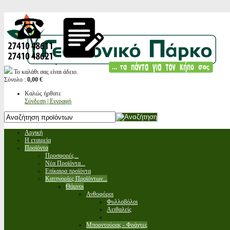
Το καλάθι σας είναι άδειο.
Σύνολο :
0,00 €
Καλώς ήρθατε
Σύνδεση | Εγγραφή
Αρχική
Η εταιρεία
Προϊόντα
Προσφορές...
Νέα Προϊόντα...
Επίκαιρα προϊόντα
Κατηγορίες Προϊόντων...
Θάμνοι
Ανθοφόροι
Φυλλοβόλοι
Αειθαλείς
Μπορντούρας - Φράχτες