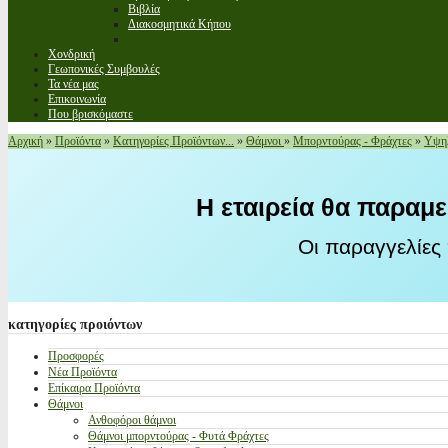
Βιβλία
Διακοσμητικά Κήπου
Χονδρική
Γεωπονικές Συμβουλές
Τα νέα μας
Επικοινωνία
Που βρισκόμαστε
Αρχική
»
Προϊόντα
»
Κατηγορίες Προϊόντων...
»
Θάμνοι
»
Μπορντούρας - Φράχτες
»
Υψηλ
Η εταιρεία θα παραμε
Οι παραγγελίες
κατηγορίες
προιόντων
Προσφορές
Νέα Προϊόντα
Επίκαιρα Προϊόντα
Θάμνοι
Ανθοφόροι θάμνοι
Θάμνοι μπορντούρας - Φυτά Φράχτες