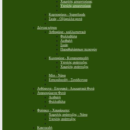
Χαμηλής μπορντούρας
Υψηλής μπορντούρας
Καρποφόροι - Superfoods
Σκιάς - Οξύφυλλα φυτά
Δέντρα κήπου
Ανθοφόρα - καλλωπιστικά
Φυλλοβόλα
Αειθαλή
Σκιάς
Παραθαλάσσιων περιοχών
Κωνοφόρα - Κυπαρισσοειδή
Υψηλής ανάπτυξης
Χαμηλής ανάπτυξης
Μίνι - Νάνα
Εσπεριδοειδή - Ξυνόδεντρα
Ανθόφυτα - Εποχιακά - Αρωματικά Φυτά
Αναρριχώμενα Φυτά
Αειθαλή
Φυλλοβόλα
Φοίνικες - Χαμαίρωπες
Χαμηλής ανάπτυξης - Νάνα
Υψηλής ανάπτυξης
Κακτοειδή