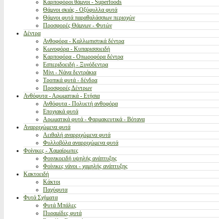
Καρποφόροι θάμνοι - Superfoods
Θάμνοι σκιάς - Οξύφυλλα φυτά
Θάμνοι φυτά παραθαλάσσιων περιοχών
Προσφορές Θάμνων - Φυτών
Δέντρα
Ανθοφόρα - Καλλωπιστικά δέντρα
Κωνοφόρα - Κυπαρισσοειδή
Καρποφόρα - Οπωροφόρα δέντρα
Εσπεριδοειδή - Ξυνόδεντρα
Μίνι - Νάνα δεντράκια
Τροπικά φυτά - δένδρα
Προσφορές Δέντρων
Ανθόφυτα - Αρωματικά - Ετήσια
Ανθόφυτα - Πολυετή ανθοφόρα
Εποχιακά φυτά
Αρωματικά φυτά - Φαρμακευτικά - Βότανα
Αναρριχώμενα φυτά
Αειθαλή αναρριχώμενα φυτά
Φυλλοβόλα αναρριχώμενα φυτά
Φοίνικες - Χαμαίρωπες
Φοινικοειδή υψηλής ανάπτυξης
Φοίνικες νάνοι - χαμηλής ανάπτυξης
Κακτοειδή
Κάκτοι
Παχύφυτα
Φυτά Σχήματα
Φυτά Μπάλες
Πυραμίδες φυτά