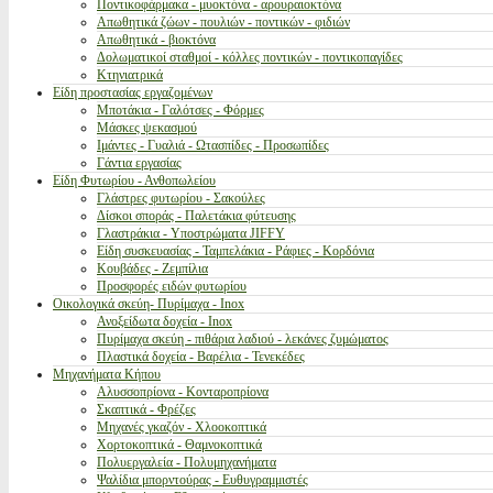
Ποντικοφάρμακα - μυοκτόνα - αρουραιοκτόνα
Απωθητικά ζώων - πουλιών - ποντικών - φιδιών
Απωθητικά - βιοκτόνα
Δολωματικοί σταθμοί - κόλλες ποντικών - ποντικοπαγίδες
Κτηνιατρικά
Είδη προστασίας εργαζομένων
Μποτάκια - Γαλότσες - Φόρμες
Μάσκες ψεκασμού
Ιμάντες - Γυαλιά - Ωτασπίδες - Προσωπίδες
Γάντια εργασίας
Είδη Φυτωρίου - Ανθοπωλείου
Γλάστρες φυτωρίου - Σακούλες
Δίσκοι σποράς - Παλετάκια φύτευσης
Γλαστράκια - Υποστρώματα JIFFY
Είδη συσκευασίας - Ταμπελάκια - Ράφιες - Κορδόνια
Κουβάδες - Ζεμπίλια
Προσφορές ειδών φυτωρίου
Οικολογικά σκεύη- Πυρίμαχα - Inox
Ανοξείδωτα δοχεία - Inox
Πυρίμαχα σκεύη - πιθάρια λαδιού - λεκάνες ζυμώματος
Πλαστικά δοχεία - Βαρέλια - Τενεκέδες
Μηχανήματα Κήπου
Αλυσσοπρίονα - Κονταροπρίονα
Σκαπτικά - Φρέζες
Μηχανές γκαζόν - Χλοοκοπτικά
Χορτοκοπτικά - Θαμνοκοπτικά
Πολυεργαλεία - Πολυμηχανήματα
Ψαλίδια μπορντούρας - Ευθυγραμμιστές