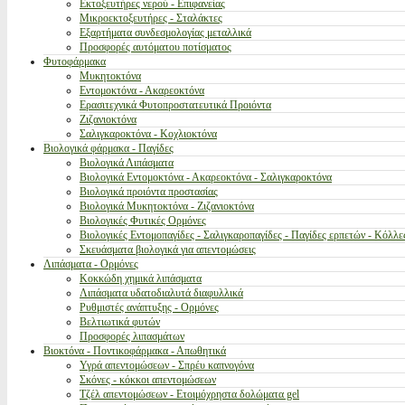
Εκτοξευτήρες νερού - Επιφανείας
Μικροεκτοξευτήρες - Σταλάκτες
Εξαρτήματα συνδεσμολογίας μεταλλικά
Προσφορές αυτόματου ποτίσματος
Φυτοφάρμακα
Μυκητοκτόνα
Εντομοκτόνα - Ακαρεοκτόνα
Ερασιτεχνικά Φυτοπροστατευτικά Προιόντα
Ζιζανιοκτόνα
Σαλιγκαροκτόνα - Κοχλιοκτόνα
Βιολογικά φάρμακα - Παγίδες
Βιολογικά Λιπάσματα
Βιολογικά Εντομοκτόνα - Ακαρεοκτόνα - Σαλιγκαροκτόνα
Βιολογικά προιόντα προστασίας
Βιολογικά Μυκητοκτόνα - Ζιζανιοκτόνα
Βιολογικές Φυτικές Ορμόνες
Βιολογικές Εντομοπαγίδες - Σαλιγκαροπαγίδες - Παγίδες ερπετών - Κόλλε
Σκευάσματα βιολογικά για απεντομώσεις
Λιπάσματα - Ορμόνες
Κοκκώδη χημικά λιπάσματα
Λιπάσματα υδατοδιαλυτά διαφυλλικά
Ρυθμιστές ανάπτυξης - Ορμόνες
Βελτιωτικά φυτών
Προσφορές λιπασμάτων
Βιοκτόνα - Ποντικοφάρμακα - Απωθητικά
Υγρά απεντομώσεων - Σπρέυ καπνογόνα
Σκόνες - κόκκοι απεντομώσεων
Τζέλ απεντομώσεων - Ετοιμόχρηστα δολώματα gel