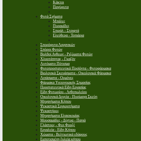
Κάκτοι
Παχύφυτα
Φυτά Σχήματα
Μπάλες
Πυραμίδες
Σπιράλ - Στριφτά
Ελεύθερα - Τοπιάρια
Σπορόφυτα Λαχανικών
Σπόροι Φυτών
Βολβοί Ανθεων - Ριζώματα Φυτών
Χλοοτάπητας - Γκαζόν
Αυτόματο Πότισμα
Φυτοπροστατευτικά Προϊόντα - Φυτοφάρμακα
Βιολογικά Σκευάσματα - Οικολογικά Φάρμακα
Λιπάσματα - Ορμόνες
Φάρμακα Υγειονομικής Σημασίας
Προστατευτικά Είδη Εργασίας
Είδη Φυτωρίου - Ανθοπωλείου
Οικολογικά Δοχεία - Πυρίμαχα Σκεύη
Μηχανήματα Κήπου
Ψεκαστικά Συγκροτήματα
Ψεκαστήρες
Μηχανήματα Ελαιοκομίας
Μουσαμάδες - Δίχτυα - Πανιά
Γλάστρες - Φερ Φορζέ
Εργαλεία - Είδη Κήπου
Χώματα - Βελτιωτικά εδάφους
Εμποτισμένη ξυλεία κήπου