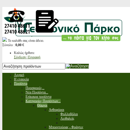
Το καλάθι σας είναι άδειο.
Σύνολο :
0,00 €
Καλώς ήρθατε
Σύνδεση | Εγγραφή
Αρχική
Η εταιρεία
Προϊόντα
Προσφορές...
Νέα Προϊόντα...
Επίκαιρα προϊόντα
Κατηγορίες Προϊόντων...
Θάμνοι
Ανθοφόροι
Φυλλοβόλοι
Αειθαλείς
Μπορντούρας - Φράχτες