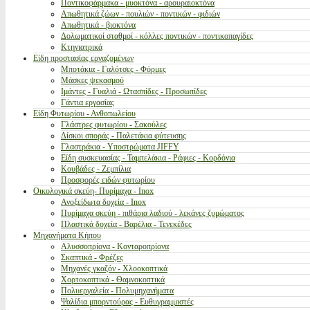
Ποντικοφάρμακα - μυοκτόνα - αρουραιοκτόνα
Απωθητικά ζώων - πουλιών - ποντικών - φιδιών
Απωθητικά - βιοκτόνα
Δολωματικοί σταθμοί - κόλλες ποντικών - ποντικοπαγίδες
Κτηνιατρικά
Είδη προστασίας εργαζομένων
Μποτάκια - Γαλότσες - Φόρμες
Μάσκες ψεκασμού
Ιμάντες - Γυαλιά - Ωτασπίδες - Προσωπίδες
Γάντια εργασίας
Είδη Φυτωρίου - Ανθοπωλείου
Γλάστρες φυτωρίου - Σακούλες
Δίσκοι σποράς - Παλετάκια φύτευσης
Γλαστράκια - Υποστρώματα JIFFY
Είδη συσκευασίας - Ταμπελάκια - Ράφιες - Κορδόνια
Κουβάδες - Ζεμπίλια
Προσφορές ειδών φυτωρίου
Οικολογικά σκεύη- Πυρίμαχα - Inox
Ανοξείδωτα δοχεία - Inox
Πυρίμαχα σκεύη - πιθάρια λαδιού - λεκάνες ζυμώματος
Πλαστικά δοχεία - Βαρέλια - Τενεκέδες
Μηχανήματα Κήπου
Αλυσσοπρίονα - Κονταροπρίονα
Σκαπτικά - Φρέζες
Μηχανές γκαζόν - Χλοοκοπτικά
Χορτοκοπτικά - Θαμνοκοπτικά
Πολυεργαλεία - Πολυμηχανήματα
Ψαλίδια μπορντούρας - Ευθυγραμμιστές