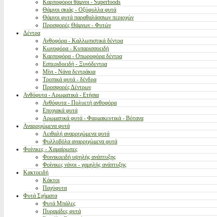
Καρποφόροι θάμνοι - Superfoods
Θάμνοι σκιάς - Οξύφυλλα φυτά
Θάμνοι φυτά παραθαλάσσιων περιοχών
Προσφορές Θάμνων - Φυτών
Δέντρα
Ανθοφόρα - Καλλωπιστικά δέντρα
Κωνοφόρα - Κυπαρισσοειδή
Καρποφόρα - Οπωροφόρα δέντρα
Εσπεριδοειδή - Ξυνόδεντρα
Μίνι - Νάνα δεντράκια
Τροπικά φυτά - δένδρα
Προσφορές Δέντρων
Ανθόφυτα - Αρωματικά - Ετήσια
Ανθόφυτα - Πολυετή ανθοφόρα
Εποχιακά φυτά
Αρωματικά φυτά - Φαρμακευτικά - Βότανα
Αναρριχώμενα φυτά
Αειθαλή αναρριχώμενα φυτά
Φυλλοβόλα αναρριχώμενα φυτά
Φοίνικες - Χαμαίρωπες
Φοινικοειδή υψηλής ανάπτυξης
Φοίνικες νάνοι - χαμηλής ανάπτυξης
Κακτοειδή
Κάκτοι
Παχύφυτα
Φυτά Σχήματα
Φυτά Μπάλες
Πυραμίδες φυτά