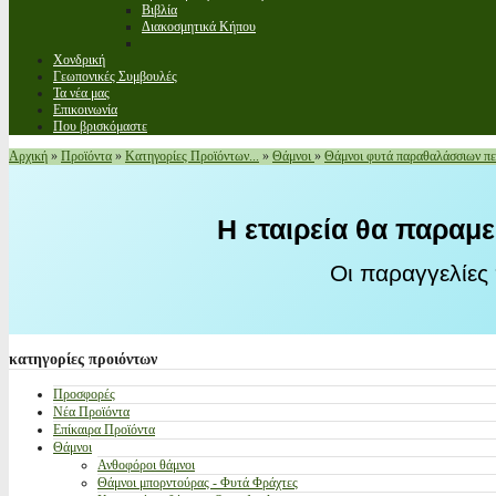
Βιβλία
Διακοσμητικά Κήπου
Χονδρική
Γεωπονικές Συμβουλές
Τα νέα μας
Επικοινωνία
Που βρισκόμαστε
Αρχική
»
Προϊόντα
»
Κατηγορίες Προϊόντων...
»
Θάμνοι
»
Θάμνοι φυτά παραθαλάσσιων πε
Η εταιρεία θα παραμε
Οι παραγγελίες
κατηγορίες
προιόντων
Προσφορές
Νέα Προϊόντα
Επίκαιρα Προϊόντα
Θάμνοι
Ανθοφόροι θάμνοι
Θάμνοι μπορντούρας - Φυτά Φράχτες