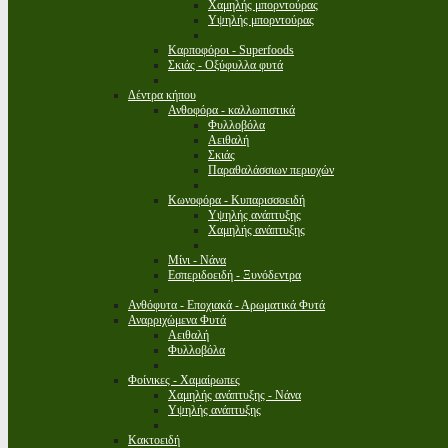
Χαμηλής μπορντούρας
Υψηλής μπορντούρας
Καρποφόροι - Superfoods
Σκιάς - Οξύφυλλα φυτά
Δέντρα κήπου
Ανθοφόρα - καλλωπιστικά
Φυλλοβόλα
Αειθαλή
Σκιάς
Παραθαλάσσιων περιοχών
Κωνοφόρα - Κυπαρισσοειδή
Υψηλής ανάπτυξης
Χαμηλής ανάπτυξης
Μίνι - Νάνα
Εσπεριδοειδή - Ξυνόδεντρα
Ανθόφυτα - Εποχιακά - Αρωματικά Φυτά
Αναρριχώμενα Φυτά
Αειθαλή
Φυλλοβόλα
Φοίνικες - Χαμαίρωπες
Χαμηλής ανάπτυξης - Νάνα
Υψηλής ανάπτυξης
Κακτοειδή