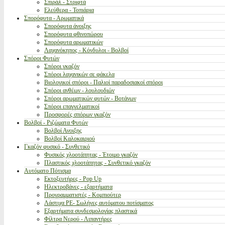
Σπιράλ - Στριφτά
Ελεύθερα - Τοπιάρια
Σπορόφυτα - Αρωματικά
Σπορόφυτα άνοιξης
Σπορόφυτα φθινοπώρου
Σπορόφυτα αρωματικών
Λαχανόκηπος - Κόνδυλοι - Βολβοί
Σπόροι Φυτών
Σπόροι γκαζόν
Σπόροι λαχανικών σε φάκελα
Βιολογικοί σπόροι - Παλιοί παραδοσιακοί σπόροι
Σπόροι ανθέων - λουλουδιών
Σπόροι αρωματικών φυτών - Βοτάνων
Σπόροι επαγγελματικοί
Προσφορές σπόρων γκαζόν
Βολβοί - Ριζώματα Φυτών
Βολβοί Ανοιξης
Βολβοί Καλοκαιριού
Γκαζόν φυσικό - Συνθετικό
Φυσικός χλοοτάπητας - Έτοιμο γκαζόν
Πλαστικός χλοοτάπητας - Συνθετικό γκαζόν
Αυτόματο Πότισμα
Εκτοξευτήρες - Pop Up
Ηλεκτροβάνες - εξαρτήματα
Προγραμματιστές - Κομπιούτερ
Λάστιχα PE- Σωλήνες αυτόματου ποτίσματος
Εξαρτήματα συνδεσμολογίας πλαστικά
Φίλτρα Νερού - Λιπαντήρες