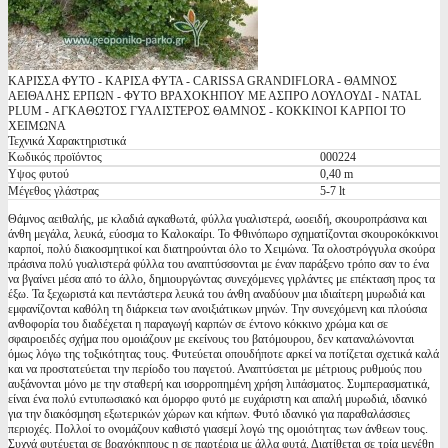
ΚΑΡΙΣΣΑ ΦΥΤΟ - ΚΑΡΙΣΑ ΦΥΤΑ - CARISSA GRANDIFLORA - ΘΑΜΝΟΣ
ΑΕΙΘΑΛΗΣ ΕΡΠΩΝ - ΦΥΤΟ ΒΡΑΧΟΚΗΠΟΥ ΜΕ ΑΣΠΡΟ ΛΟΥΛΟΥΔΙ - NATAL
PLUM - ΑΓΚΑΘΩΤΟΣ ΓΥΑΛΙΣΤΕΡΟΣ ΘΑΜΝΟΣ - ΚΟΚΚΙΝΟΙ ΚΑΡΠΟΙ ΤΟ
ΧΕΙΜΩΝΑ
Τεχνικά Χαρακτηριστικά
Κωδικός προϊόντος
000224
Υψος φυτού
0,40 m
Μέγεθος γλάστρας
5-7 lt
Θάμνος αειθαλής, με κλαδιά αγκαθωτά, φύλλα γυαλιστερά, ωοειδή, σκουροπράσινα και
άνθη μεγάλα, λευκά, εύοσμα το Καλοκαίρι. Το Φθινόπωρο σχηματίζονται σκουροκόκκινοι
καρποί, πολύ διακοσμητικοί και διατηρούνται όλο το Χειμώνα. Τα ολοστρόγγυλα σκούρα
πράσινα πολύ γυαλιστερά φύλλα του αναπτύσσονται με έναν παράξενο τρόπο σαν το ένα
να βγαίνει μέσα από το άλλο, δημιουργώντας συνεχόμενες γιρλάντες με επέκταση προς τα
έξω. Τα ξεχωριστά και πεντάστερα λευκά του άνθη αναδύουν μια ιδιαίτερη μυρωδιά και
εμφανίζονται καθόλη τη διάρκεια των ανοιξιάτικων μηνών. Την συνεχόμενη και πλούσια
ανθοφορία του διαδέχεται η παραγωγή καρπών σε έντονο κόκκινο χρώμα και σε
σφαιροειδές σχήμα που ομοιάζουν με εκείνους του βατόμουρου, δεν καταναλώνονται
όμως λόγω της τοξικότητας τους. Φυτεύεται οπουδήποτε αρκεί να ποτίζεται σχετικά καλά
και να προστατεύεται την περίοδο του παγετού. Αναπτύσεται με μέτριους ρυθμούς που
αυξάνονται μόνο με την σταθερή και ισορροπημένη χρήση λιπάσματος. Συμπερασματικά,
είναι ένα πολύ εντυπωσιακό και όμορφο φυτό με ευχάριστη και απαλή μυρωδιά, ιδανικό
για την διακόσμηση εξωτερικών χώρων και κήπων. Φυτό ιδανικό για παραθαλάσσιες
περιοχές. Πολλοί το ονομάζουν καθιστό γιασεμί λογώ της ομοιότητας των άνθεων τους.
Συχνά φυτέυεται σε βραχόκηπους η σε παρτέρια με άλλα φυτά. Διατίθεται σε τρία μεγέθη