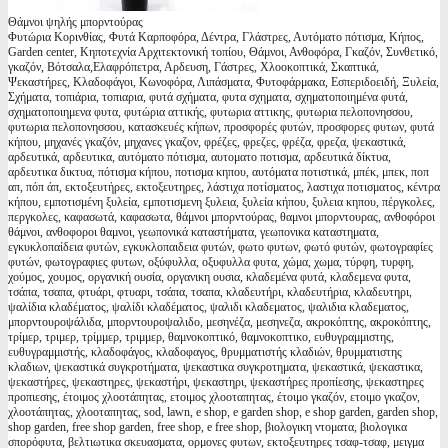
Θάμνοι ψηλής μπορντούρας
Φυτώρια Κορινθίας, Φυτά Καρποφόρα, Δέντρα, Γλάστρες, Αυτόματο πότισμα, Κήπος,
Garden center, Κηποτεχνία Αρχιτεκτονική τοπίου, Θάμνοι, Ανθοφόρα, Γκαζόν, Συνθετικό,
γκαζόν, Βότσαλα,Ελαφρόπετρα, Αρδευση, Γάστρες, Χλοοκοπτικά, Σκαπτικά,
Ψεκαστήρες, Κλαδοφάγοι, Κωνοφόρα, Λιπάσματα, Φυτοφάρμακα, Εσπεριδοειδή, Ξυλεία,
Σχήματα, τοπιάρια, τοπιαρια, φυτά σχήματα, φυτα σχηματα, σχηματοποιημένα φυτά,
σχηματοποιημενα φυτα, φυτώρια αττικής, φυτωρια αττικης, φυτωρια πελοπονησσου,
φυτωρια πελοπονησσου, κατασκευές κήπων, προσφορές φυτών, προσφορες φυτων, φυτά
κήπου, μηχανές γκαζόν, μηχανες γκαζον, φρέζες, φρεζες, φρέζα, φρεζα, ψεκαστικά,
αρδευτικά, αρδευτικα, αυτόματο πότισμα, αυτοματο ποτισμα, αρδευτικά δίκτυα,
αρδευτικα δικτυα, πότισμα κήπου, ποτισμα κηπου, αυτόματα ποτιστικά, μπέκ, μπεκ, ποπ
απ, πόπ άπ, εκτοξευτήρες, εκτοξευτηρες, λάστιχα ποτίσματος, λαστιχα ποτισματος, κέντρα
κήπου, εμποτισμένη ξυλεία, εμποτισμενη ξυλεια, ξυλεία κήπου, ξυλεια κηπου, πέργκολες,
περγκολες, καφασωτά, καφασωτα, θάμνοι μπορντούρας, θαμνοι μπορντουρας, ανθοφόροι
θάμνοι, ανθοφοροι θαμνοι, γεωπονικά καταστήματα, γεωπονικα καταστηματα,
εγκυκλοπαίδεια φυτών, εγκυκλοπαιδεια φυτών, φωτο φυτων, φωτό φυτών, φωτογραφίες
φυτών, φωτογραφιες φυτων, οξύφυλλα, οξυφυλλα φυτα, χώμα, χωμα, τύρφη, τυρφη,
χούμος, χουμος, οργανική ουσία, οργανικη ουσια, κλαδεμένα φυτά, κλαδεμενα φυτα,
τσάπα, τσαπα, φτυάρι, φτυαρι, τσάπα, τσαπα, κλαδευτήρι, κλαδευτήρια, κλαδευτηρι,
ψαλίδια κλαδέματος, ψαλίδι κλαδέματος, ψαλιδι κλαδεματος, ψαλιδια κλαδεματος,
μπορντουροψάλιδα, μπορντουροψαλιδο, μεσηνέζα, μεσηνεζα, ακροκόπτης, ακροκόπτης,
τρίμερ, τριμερ, τρίμμερ, τριμμερ, θαμνοκοπτικό, θαμνοκοπτικο, ευθυγραμμιστης,
ευθυγραμμιστής, κλαδοφάγος, κλαδοφαγος, θρυμματιστής κλαδιών, θρυμματιστης
κλαδιων, ψεκαστικά συγκροτήματα, ψεκαστικα συγκροτηματα, ψεκαστικά, ψεκαστικα,
ψεκαστήρες, ψεκαστηρες, ψεκαστήρι, ψεκαστηρι, ψεκαστήρες προπίεσης, ψεκαστηρες
προπιεσης, έτοιμος χλοοτάπητας, ετοιμος χλοοταπητας, έτοιμο γκαζόν, ετοιμο γκαζον,
χλοοτάπητας, χλοοταπητας, sod, lawn, e shop, e garden shop, e shop garden, garden shop,
shop garden, free shop garden, free shop, e free shop, βιολογικη ντοματα, βιολογικα
σπορόφυτα, βελτιωτικα σκευασματα, ορμονες φυτων, εκτοξευτηρες τσαφ-τσαφ, μειγμα