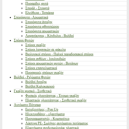
Πυραμίδες φυτά
Σπιράλ - Στριφτά
Ελεύθερα - Τοπιάρια
Σπορόφυτα - Αρωματικά
Σπορόφυτα άνοιξης
Σπορόφυτα φθινοπώρου
Σπορόφυτα αρωματικών
Λαχανόκηπος - Κόνδυλοι - Βολβοί
Σπόροι Φυτών
Σπόροι γκαζόν
Σπόροι λαχανικών σε φάκελα
Βιολογικοί σπόροι - Παλιοί παραδοσιακοί σπόροι
Σπόροι ανθέων - λουλουδιών
Σπόροι αρωματικών φυτών - Βοτάνων
Σπόροι επαγγελματικοί
Προσφορές σπόρων γκαζόν
Βολβοί - Ριζώματα Φυτών
Βολβοί Ανοιξης
Βολβοί Καλοκαιριού
Γκαζόν φυσικό - Συνθετικό
Φυσικός χλοοτάπητας - Έτοιμο γκαζόν
Πλαστικός χλοοτάπητας - Συνθετικό γκαζόν
Αυτόματο Πότισμα
Εκτοξευτήρες - Pop Up
Ηλεκτροβάνες - εξαρτήματα
Προγραμματιστές - Κομπιούτερ
Λάστιχα PE- Σωλήνες αυτόματου ποτίσματος
Εξαρτήματα συνδεσμολογίας πλαστικά