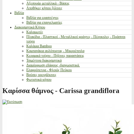
Αξεσουάρ μεταλλικά - Βάσεις
Αποθήκες κήπου ξύλινες
Βιβλία
Βιβλία για ερασιτέχνες
Βιβλία για επαγγελματίες
Διακοσμητικά Κήπου
Καλαμωτές
Πλακίδια - Πλαστικοί - Μεταλλικοί φράχτες - Πέργκολες - Πράσινοι
τοίχοι
Καλάμια Bamboo
Καμπανάκια αυλόπορτας - Μικροέπιπλα
Κεραμικά τοίχου - Πήλινες παραστάσεις
Τσιμέντινα διακοσμητικά
Διαμόρφωση εδάφους -διαχωριστικά.
Ελαφρόπετρα - Φλοιός Πεύκου
Βρύσες ορειχάλκινες
Φωτιστικά κήπου
Καρίσσα θάμνος - Carissa grandiflora