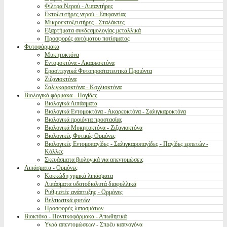
Φίλτρα Νερού - Λιπαντήρες
Εκτοξευτήρες νερού - Επιφανείας
Μικροεκτοξευτήρες - Σταλάκτες
Εξαρτήματα συνδεσμολογίας μεταλλικά
Προσφορές αυτόματου ποτίσματος
Φυτοφάρμακα
Μυκητοκτόνα
Εντομοκτόνα - Ακαρεοκτόνα
Ερασιτεχνικά Φυτοπροστατευτικά Προιόντα
Ζιζανιοκτόνα
Σαλιγκαροκτόνα - Κοχλιοκτόνα
Βιολογικά φάρμακα - Παγίδες
Βιολογικά Λιπάσματα
Βιολογικά Εντομοκτόνα - Ακαρεοκτόνα - Σαλιγκαροκτόνα
Βιολογικά προιόντα προστασίας
Βιολογικά Μυκητοκτόνα - Ζιζανιοκτόνα
Βιολογικές Φυτικές Ορμόνες
Βιολογικές Εντομοπαγίδες - Σαλιγκαροπαγίδες - Παγίδες ερπετών -
Κόλλες
Σκευάσματα βιολογικά για απεντομώσεις
Λιπάσματα - Ορμόνες
Κοκκώδη χημικά λιπάσματα
Λιπάσματα υδατοδιαλυτά διαφυλλικά
Ρυθμιστές ανάπτυξης - Ορμόνες
Βελτιωτικά φυτών
Προσφορές λιπασμάτων
Βιοκτόνα - Ποντικοφάρμακα - Απωθητικά
Υγρά απεντομώσεων - Σπρέυ καπνογόνα