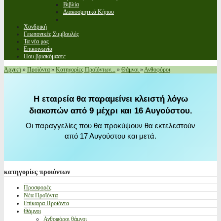
Βιβλία
Διακοσμητικά Κήπου
Χονδρική
Γεωπονικές Συμβουλές
Τα νέα μας
Επικοινωνία
Που βρισκόμαστε
Αρχική
»
Προϊόντα
»
Κατηγορίες Προϊόντων...
»
Θάμνοι
»
Ανθοφόροι
Η εταιρεία θα παραμείνει κλειστή λόγω
διακοπών από 9 μέχρι και 16 Αυγούστου.
Οι παραγγελίες που θα προκύψουν θα εκτελεστούν
από 17 Αυγούστου και μετά.
κατηγορίες
προιόντων
Προσφορές
Νέα Προϊόντα
Επίκαιρα Προϊόντα
Θάμνοι
Ανθοφόροι θάμνοι