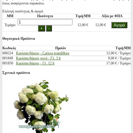
όπως αναφέρονται παρακάτω.
Επιλογή ποσότητας & αγορά
ΜΜ
Ποσότητα
Τιμή/ΜΜ
Αξία με ΦΠΑ
Τεμάχιο
12,00 €
12,00 €
Θυγατρικά Προϊόντα
Κωδικός
Προϊόν
Τιμή/ΜΜ
000224
Καρίσσα θάμνος - Carissa grandiflora
12,00 € / Τεμάχιο
001849
Καρίσσα θάμνος φυτό - Γλ. 3 lt
9,00 € / Τεμάχιο
001850
Καρίσσα θάμνος - Γλ. 12 lt
17,00 € / Τεμάχιο
Σχετικά προϊόντα