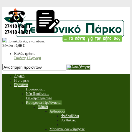
Το καλάθι σας είναι άδειο.
Σύνολο :
0,00 €
Καλώς ήρθατε
Σύνδεση | Εγγραφή
Αρχική
Η εταιρεία
Προϊόντα
Προσφορές...
Νέα Προϊόντα...
Επίκαιρα προϊόντα
Κατηγορίες Προϊόντων...
Θάμνοι
Ανθοφόροι
Φυλλοβόλοι
Αειθαλείς
Μπορντούρας - Φράχτες