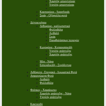
Χαμηλής μπορντούρας
Υψηλής μπορντούρας
Καρποφόροι - Superfoods
Σκιάς - Οξύφυλλα φυτά
Δέντρα κήπου
Ανθοφόρα - καλλωπιστικά
Φυλλοβόλα
Αειθαλή
Σκιάς
Παραθαλάσσιων περιοχών
Κωνοφόρα - Κυπαρισσοειδή
Υψηλής ανάπτυξης
Χαμηλής ανάπτυξης
Μίνι - Νάνα
Εσπεριδοειδή - Ξυνόδεντρα
Ανθόφυτα - Εποχιακά - Αρωματικά Φυτά
Αναρριχώμενα Φυτά
Αειθαλή
Φυλλοβόλα
Φοίνικες - Χαμαίρωπες
Χαμηλής ανάπτυξης - Νάνα
Υψηλής ανάπτυξης
Κακτοειδή