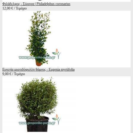
Φιλάδελφος - Σύριγγα | Philadelphus coronarius
12,00 € / Τεμάχιο
Ευγενία μυρτιδόφυλλη θάμνος - Eugenia myrtifolia
9,00 € / Τεμάχιο