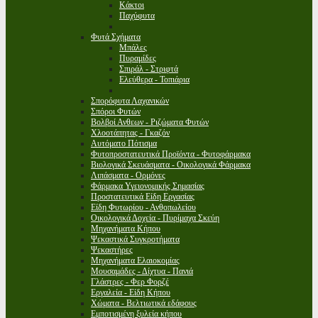
Κάκτοι
Παχύφυτα
Φυτά Σχήματα
Μπάλες
Πυραμίδες
Σπιράλ - Στριφτά
Ελεύθερα - Τοπιάρια
Σπορόφυτα Λαχανικών
Σπόροι Φυτών
Βολβοί Ανθεων - Ριζώματα Φυτών
Χλοοτάπητας - Γκαζόν
Αυτόματο Πότισμα
Φυτοπροστατευτικά Προϊόντα - Φυτοφάρμακα
Βιολογικά Σκευάσματα - Οικολογικά Φάρμακα
Λιπάσματα - Ορμόνες
Φάρμακα Υγειονομικής Σημασίας
Προστατευτικά Είδη Εργασίας
Είδη Φυτωρίου - Ανθοπωλείου
Οικολογικά Δοχεία - Πυρίμαχα Σκεύη
Μηχανήματα Κήπου
Ψεκαστικά Συγκροτήματα
Ψεκαστήρες
Μηχανήματα Ελαιοκομίας
Μουσαμάδες - Δίχτυα - Πανιά
Γλάστρες - Φερ Φορζέ
Εργαλεία - Είδη Κήπου
Χώματα - Βελτιωτικά εδάφους
Εμποτισμένη ξυλεία κήπου