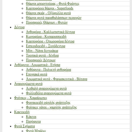
Θάμνοι μπορντούρας - Φυτά Φράχτες
Καρποφόροι θάμνοι - Superfoods
Θάμνοι σκιάς - Οξύφυλλα φυτά
Θάμνοι φυτά παραθαλάσσιων περιοχών
Προσφορές Θάμνων - Φυτών
Δέντρα
Ανθοφόρα - Καλλωπιστικά δέντρα
Κωνοφόρα - Κυπαρισσοειδή
Καρποφόρα - Οπωροφόρα δέντρα
Εσπεριδοειδή - Ξυνόδεντρα
Μίνι - Νάνα δεντράκια
Τροπικά φυτά - δένδρα
Προσφορές Δέντρων
Ανθόφυτα - Αρωματικά - Ετήσια
Ανθόφυτα - Πολυετή ανθοφόρα
Εποχιακά φυτά
Αρωματικά φυτά - Φαρμακευτικά - Βότανα
Αναρριχώμενα φυτά
Αειθαλή αναρριχώμενα φυτά
Φυλλοβόλα αναρριχώμενα φυτά
Φοίνικες - Χαμαίρωπες
Φοινικοειδή υψηλής ανάπτυξης
Φοίνικες νάνοι - χαμηλής ανάπτυξης
Κακτοειδή
Κάκτοι
Παχύφυτα
Φυτά Σχήματα
Φυτά Μπάλες