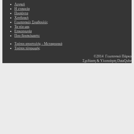
Αρχική
Η εταιρεία
Προϊόντα
Χονδρική
Γεωπονικές Συμβουλές
Τα νέα μας
Επικοινωνία
Που βρισκόμαστε
Τρόποι αποστολής - Μεταφορικά
Τρόποι πληρωμής
©2014 Γεωπονικό Πάρκο
Σχεδίαση & Υλοποίηση DataQube