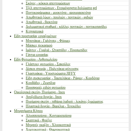
Σκόνες - κόκκοι απεντομώσεων
Τζέλ απεντομώσεων - Ετοιμόχρηστα δολώματα gel
Ποντικοφάρμακα - μυοκτόνα - αρουραιοκτόνα
Απωθητικά ζώων - πουλιών - ποντικών - φιδιών
Απωθητικά - βιοκτόνα
Δολωματικοί σταθμοί - κόλλες ποντικών - ποντικοπαγίδες
Κτηνιατρικά
Είδη προστασίας εργαζομένων
Μποτάκια - Γαλότσες - Φόρμες
Μάσκες ψεκασμού
Ιμάντες - Γυαλιά - Ωτασπίδες - Προσωπίδες
Γάντια εργασίας
Είδη Φυτωρίου - Ανθοπωλείου
Γλάστρες φυτωρίου - Σακούλες
Δίσκοι σποράς - Παλετάκια φύτευσης
Γλαστράκια - Υποστρώματα JIFFY
Είδη συσκευασίας - Ταμπελάκια - Ράφιες - Κορδόνια
Κουβάδες - Ζεμπίλια
Προσφορές ειδών φυτωρίου
Οικολογικά σκεύη- Πυρίμαχα - Inox
Ανοξείδωτα δοχεία - Inox
Πυρίμαχα σκεύη - πιθάρια λαδιού - λεκάνες ζυμώματος
Πλαστικά δοχεία - Βαρέλια - Τενεκέδες
Μηχανήματα Κήπου
Αλυσσοπρίονα - Κονταροπρίονα
Σκαπτικά - Φρέζες
Μηχανές γκαζόν - Χλοοκοπτικά
Χορτοκοπτικά - Θαμνοκοπτικά