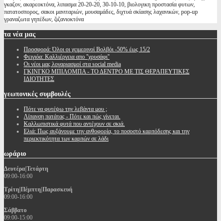
γκαζον, ακαρεοκτόνα, λιπασμα 20-20-20, 30-10-10, βιολογικη προστασία φυτων,
πατατοσπορος, σακοι μανιταριών, μουσαμάδες, διχτυά σκίασης λαχανικών, pop-up
γραναζωτα γηπέδων, ζιζανιοκτόνα
τα
νέα μας
Προσφορά: Όλοι οι χειμερινοί Βολβόι -50% έως 15/2
Φειγιόα: Καλλιέργεια απο ''χρυσάφι''
Oι νέοι μας λογαριασμοί στα social media
ΓΚΙΝΓΚΟ ΜΠΙΛΟΜΠΑ - ΤΟ ΔΕΝΤΡΟ ΜΕ ΤΙΣ ΘΕΡΑΠΕΥΤΙΚΕΣ
ΙΔΙΟΤΗΤΕΣ
γεωπονικές
συμβουλές
Πότε να φυτέψω την λεβάντα μου ;
Λίπανση πατάτας - Πότε και πώς γίνεται.
Καλλωπιστικά φυτά που αντέχουν σε σκιά.
Ελιά: Πως αυξάνουμε την ανθοφορία, το ποσοστό καρπόδεσης και την
περιεκτικότητα των καρπών σε λάδι
ωράριο
Δευτέρα|Τετάρτη
09:00-16:00
Τρίτη|Πέμπτη|Παρασκευή
09:00-16:00
Σάββατο
09:00-15:00