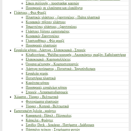
Σάκοι συλλογής - προστασίας καρπών
Προσφορές σε ελαιόπανα και ελαιόδιχτα
Γλάστρες - Φερ Φορζέ
Πλαστικές γλάστρες - ζαρντινιέρες - Πιάτα πλαστικά
Κεραμικές πήλινες γλάστρες
Τσιμεντένιες γλάστρες - ζαρντινιέρες
Γλάστρες ξύλινες εμποτισμένες
Κεραμικές Ζαρντινιέρες
Γλαστροθήκες - Φέρ φορζέ
Προσφορές γλαστρών
Εργαλεία κήπου - Λάστιχα - Ελαιοκομικά - Σπορείς
Κλαδευτήρια - Ψαλίδια κορυφής - Ακροκόφτες γκαζόν- Εμβολιαστήρια
Ελαιοκομικά - Καρποσυλλέκτες
Όργανα μέτρησης - Κομποστοποιητές
Λάστιχα ποτίσματος - Ποτιστικά - Ταχυσύνδεσμοι
Εργαλεία χειρός
Ποτιστήρια πλαστικά
Καρότσια κήπου
Προσφορές εργαλείων κήπου
Σπορείς - Λιπασματοδιανομείς
Χώματα - Τύρφες - Βελτιωτικά
Φυτοχώματα γλαστρών
Τύρφες - Κοπριά - Βελτιωτικά
Εμποτισμένη ξυλεία - φράχτες
Καφασωτά - Πάνελ - Πέργκολες
Κάγκελα - Φράχτες
Σανίδες Deck - Δοκάρια - Πατήματα - Διάδρομοι
Πάσσαλοι πεύκου - Στηρίγματα φυτών