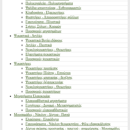
Πολυεργαλεία - Πολυμηχανήματα
Ψαλίδια μπορντούρας - Ευθυγραμμιστές
Κλαδοφάγοι - Εξαερωτήρες
Φυσητήρες - Απορροφητήρες φύλλων
Γαιοτρύπανα - Πλυστικά
Σχίστες Ξύλων - Κορμών
Προσφορές μηχανημάτων
Ψεκαστικά - Αντλίες
Ψεκαστικά Βυτία εδάφους
Αντλίες - Πιεστικά
Νεφελοψεκαστήρες - Θειωτήρες
Εξαρτήματα ψεκαστικών
Προσφορές ψεκαστικών
Ψεκαστήρες
Ψεκαστήρες προπίεσης
Ψεκαστήρες Πλάτης - Επινώτιοι
Ψεκαστήρες μπαταρίας - βενζίνης
Ψεκαστήρες ζιζανιοκτονίας
Νεφελοψεκαστήρες - Θειωτήρες
Προσφορές ψεκαστήρων
Μηχανήματα Ελαιοκομίας
Ελαιοραβδιστικά μηχανήματα
Γεννήτριες - Δυναμό - Μετασχηματιστές
Προσφορές ελαιοραβδιστικών
Μουσαμάδες - Νάυλον - Δίχτυα - Πανιά
Ελαιόπανα - Ελαιόδιχτα
Γαιουφάσματα - Νάυλον θερμοκηπίου - Φίλμ εδαφοκάλυψης
Δίχτυα σκίασης-προστασίας - παγετού - αναρρίχησης - Μουσαμάδες