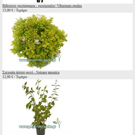
Βιβούρνο χιονόσφαιρα - χιονόμπαλα | Viburnum opulus
15,00 € / Τεμάχιο
Σπειραία άσπρη φυτό - Spiraea japonica
12,00 € / Τεμάχιο