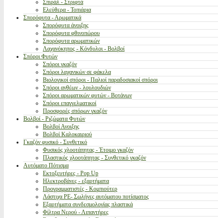
Σπιράλ - Στριφτά
Ελεύθερα - Τοπιάρια
Σπορόφυτα - Αρωματικά
Σπορόφυτα άνοιξης
Σπορόφυτα φθινοπώρου
Σπορόφυτα αρωματικών
Λαχανόκηπος - Κόνδυλοι - Βολβοί
Σπόροι Φυτών
Σπόροι γκαζόν
Σπόροι λαχανικών σε φάκελα
Βιολογικοί σπόροι - Παλιοί παραδοσιακοί σπόροι
Σπόροι ανθέων - λουλουδιών
Σπόροι αρωματικών φυτών - Βοτάνων
Σπόροι επαγγελματικοί
Προσφορές σπόρων γκαζόν
Βολβοί - Ριζώματα Φυτών
Βολβοί Ανοιξης
Βολβοί Καλοκαιριού
Γκαζόν φυσικό - Συνθετικό
Φυσικός χλοοτάπητας - Έτοιμο γκαζόν
Πλαστικός χλοοτάπητας - Συνθετικό γκαζόν
Αυτόματο Πότισμα
Εκτοξευτήρες - Pop Up
Ηλεκτροβάνες - εξαρτήματα
Προγραμματιστές - Κομπιούτερ
Λάστιχα PE- Σωλήνες αυτόματου ποτίσματος
Εξαρτήματα συνδεσμολογίας πλαστικά
Φίλτρα Νερού - Λιπαντήρες