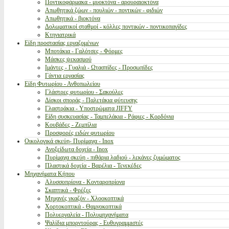
Ποντικοφάρμακα - μυοκτόνα - αρουραιοκτόνα
Απωθητικά ζώων - πουλιών - ποντικών - φιδιών
Απωθητικά - βιοκτόνα
Δολωματικοί σταθμοί - κόλλες ποντικών - ποντικοπαγίδες
Κτηνιατρικά
Είδη προστασίας εργαζομένων
Μποτάκια - Γαλότσες - Φόρμες
Μάσκες ψεκασμού
Ιμάντες - Γυαλιά - Ωτασπίδες - Προσωπίδες
Γάντια εργασίας
Είδη Φυτωρίου - Ανθοπωλείου
Γλάστρες φυτωρίου - Σακούλες
Δίσκοι σποράς - Παλετάκια φύτευσης
Γλαστράκια - Υποστρώματα JIFFY
Είδη συσκευασίας - Ταμπελάκια - Ράφιες - Κορδόνια
Κουβάδες - Ζεμπίλια
Προσφορές ειδών φυτωρίου
Οικολογικά σκεύη- Πυρίμαχα - Inox
Ανοξείδωτα δοχεία - Inox
Πυρίμαχα σκεύη - πιθάρια λαδιού - λεκάνες ζυμώματος
Πλαστικά δοχεία - Βαρέλια - Τενεκέδες
Μηχανήματα Κήπου
Αλυσσοπρίονα - Κονταροπρίονα
Σκαπτικά - Φρέζες
Μηχανές γκαζόν - Χλοοκοπτικά
Χορτοκοπτικά - Θαμνοκοπτικά
Πολυεργαλεία - Πολυμηχανήματα
Ψαλίδια μπορντούρας - Ευθυγραμμιστές