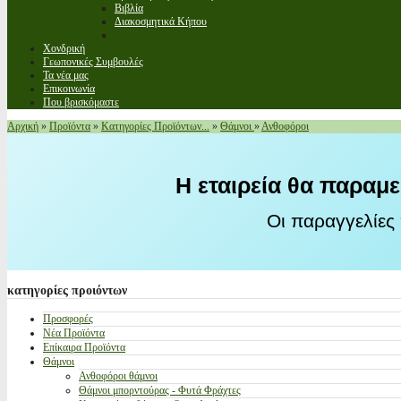
Βιβλία
Διακοσμητικά Κήπου
Χονδρική
Γεωπονικές Συμβουλές
Τα νέα μας
Επικοινωνία
Που βρισκόμαστε
Αρχική
»
Προϊόντα
»
Κατηγορίες Προϊόντων...
»
Θάμνοι
»
Ανθοφόροι
Η εταιρεία θα παραμε
Οι παραγγελίες
κατηγορίες
προιόντων
Προσφορές
Νέα Προϊόντα
Επίκαιρα Προϊόντα
Θάμνοι
Ανθοφόροι θάμνοι
Θάμνοι μπορντούρας - Φυτά Φράχτες