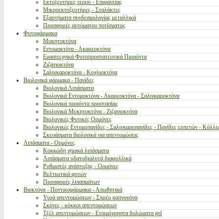
Εκτοξευτήρες νερού - Επιφανείας
Μικροεκτοξευτήρες - Σταλάκτες
Εξαρτήματα συνδεσμολογίας μεταλλικά
Προσφορές αυτόματου ποτίσματος
Φυτοφάρμακα
Μυκητοκτόνα
Εντομοκτόνα - Ακαρεοκτόνα
Ερασιτεχνικά Φυτοπροστατευτικά Προιόντα
Ζιζανιοκτόνα
Σαλιγκαροκτόνα - Κοχλιοκτόνα
Βιολογικά φάρμακα - Παγίδες
Βιολογικά Λιπάσματα
Βιολογικά Εντομοκτόνα - Ακαρεοκτόνα - Σαλιγκαροκτόνα
Βιολογικά προιόντα προστασίας
Βιολογικά Μυκητοκτόνα - Ζιζανιοκτόνα
Βιολογικές Φυτικές Ορμόνες
Βιολογικές Εντομοπαγίδες - Σαλιγκαροπαγίδες - Παγίδες ερπετών - Κόλλε
Σκευάσματα βιολογικά για απεντομώσεις
Λιπάσματα - Ορμόνες
Κοκκώδη χημικά λιπάσματα
Λιπάσματα υδατοδιαλυτά διαφυλλικά
Ρυθμιστές ανάπτυξης - Ορμόνες
Βελτιωτικά φυτών
Προσφορές λιπασμάτων
Βιοκτόνα - Ποντικοφάρμακα - Απωθητικά
Υγρά απεντομώσεων - Σπρέυ καπνογόνα
Σκόνες - κόκκοι απεντομώσεων
Τζέλ απεντομώσεων - Ετοιμόχρηστα δολώματα gel