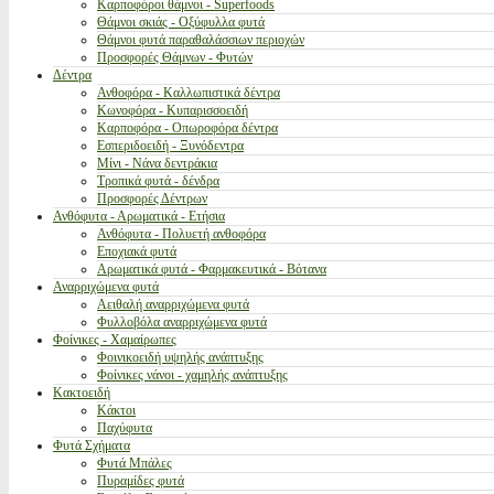
Καρποφόροι θάμνοι - Superfoods
Θάμνοι σκιάς - Οξύφυλλα φυτά
Θάμνοι φυτά παραθαλάσσιων περιοχών
Προσφορές Θάμνων - Φυτών
Δέντρα
Ανθοφόρα - Καλλωπιστικά δέντρα
Κωνοφόρα - Κυπαρισσοειδή
Καρποφόρα - Οπωροφόρα δέντρα
Εσπεριδοειδή - Ξυνόδεντρα
Μίνι - Νάνα δεντράκια
Τροπικά φυτά - δένδρα
Προσφορές Δέντρων
Ανθόφυτα - Αρωματικά - Ετήσια
Ανθόφυτα - Πολυετή ανθοφόρα
Εποχιακά φυτά
Αρωματικά φυτά - Φαρμακευτικά - Βότανα
Αναρριχώμενα φυτά
Αειθαλή αναρριχώμενα φυτά
Φυλλοβόλα αναρριχώμενα φυτά
Φοίνικες - Χαμαίρωπες
Φοινικοειδή υψηλής ανάπτυξης
Φοίνικες νάνοι - χαμηλής ανάπτυξης
Κακτοειδή
Κάκτοι
Παχύφυτα
Φυτά Σχήματα
Φυτά Μπάλες
Πυραμίδες φυτά