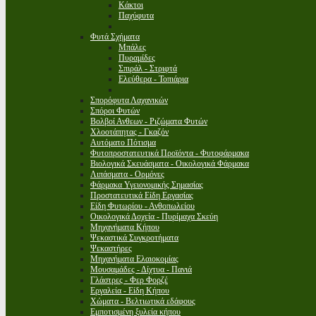
Κάκτοι
Παχύφυτα
Φυτά Σχήματα
Μπάλες
Πυραμίδες
Σπιράλ - Στριφτά
Ελεύθερα - Τοπιάρια
Σπορόφυτα Λαχανικών
Σπόροι Φυτών
Βολβοί Ανθεων - Ριζώματα Φυτών
Χλοοτάπητας - Γκαζόν
Αυτόματο Πότισμα
Φυτοπροστατευτικά Προϊόντα - Φυτοφάρμακα
Βιολογικά Σκευάσματα - Οικολογικά Φάρμακα
Λιπάσματα - Ορμόνες
Φάρμακα Υγειονομικής Σημασίας
Προστατευτικά Είδη Εργασίας
Είδη Φυτωρίου - Ανθοπωλείου
Οικολογικά Δοχεία - Πυρίμαχα Σκεύη
Μηχανήματα Κήπου
Ψεκαστικά Συγκροτήματα
Ψεκαστήρες
Μηχανήματα Ελαιοκομίας
Μουσαμάδες - Δίχτυα - Πανιά
Γλάστρες - Φερ Φορζέ
Εργαλεία - Είδη Κήπου
Χώματα - Βελτιωτικά εδάφους
Εμποτισμένη ξυλεία κήπου