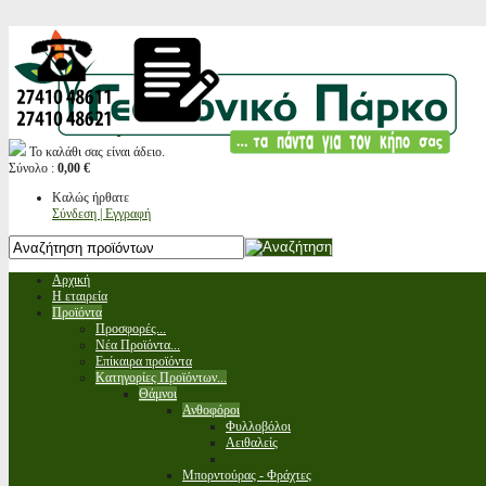
Το καλάθι σας είναι άδειο.
Σύνολο :
0,00 €
Καλώς ήρθατε
Σύνδεση | Εγγραφή
Αρχική
Η εταιρεία
Προϊόντα
Προσφορές...
Νέα Προϊόντα...
Επίκαιρα προϊόντα
Κατηγορίες Προϊόντων...
Θάμνοι
Ανθοφόροι
Φυλλοβόλοι
Αειθαλείς
Μπορντούρας - Φράχτες