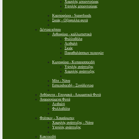
Χαμηλής μπορντούρας
Υψηλής μπορντούρας
Καρποφόροι - Superfoods
Σκιάς - Οξύφυλλα φυτά
Δέντρα κήπου
Ανθοφόρα - καλλωπιστικά
Φυλλοβόλα
Αειθαλή
Σκιάς
Παραθαλάσσιων περιοχών
Κωνοφόρα - Κυπαρισσοειδή
Υψηλής ανάπτυξης
Χαμηλής ανάπτυξης
Μίνι - Νάνα
Εσπεριδοειδή - Ξυνόδεντρα
Ανθόφυτα - Εποχιακά - Αρωματικά Φυτά
Αναρριχώμενα Φυτά
Αειθαλή
Φυλλοβόλα
Φοίνικες - Χαμαίρωπες
Χαμηλής ανάπτυξης - Νάνα
Υψηλής ανάπτυξης
Κακτοειδή