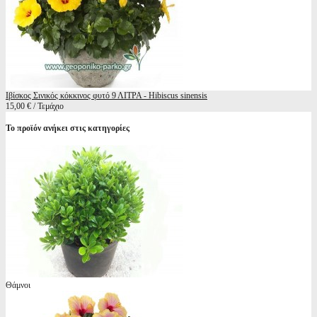
Ιβίσκος Σινικός κόκκινος φυτό 9 ΛΙΤΡΑ - Hibiscus sinensis
15,00 € / Τεμάχιο
Το προϊόν ανήκει στις κατηγορίες
Θάμνοι