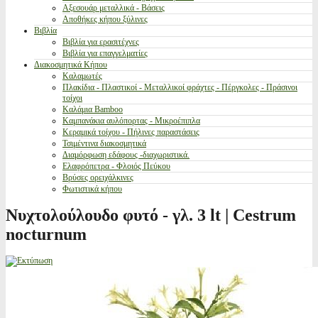
Αξεσουάρ μεταλλικά - Βάσεις
Αποθήκες κήπου ξύλινες
Βιβλία
Βιβλία για ερασιτέχνες
Βιβλία για επαγγελματίες
Διακοσμητικά Κήπου
Καλαμωτές
Πλακίδια - Πλαστικοί - Μεταλλικοί φράχτες - Πέργκολες - Πράσινοι
τοίχοι
Καλάμια Bamboo
Καμπανάκια αυλόπορτας - Μικροέπιπλα
Κεραμικά τοίχου - Πήλινες παραστάσεις
Τσιμέντινα διακοσμητικά
Διαμόρφωση εδάφους -διαχωριστικά.
Ελαφρόπετρα - Φλοιός Πεύκου
Βρύσες ορειχάλκινες
Φωτιστικά κήπου
Νυχτολούλουδο φυτό - γλ. 3 lt | Cestrum
nocturnum