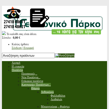
Το καλάθι σας είναι άδειο.
Σύνολο :
0,00 €
Καλώς ήρθατε
Σύνδεση | Εγγραφή
Αρχική
Η εταιρεία
Προϊόντα
Προσφορές...
Νέα Προϊόντα...
Επίκαιρα προϊόντα
Κατηγορίες Προϊόντων...
Θάμνοι
Ανθοφόροι
Φυλλοβόλοι
Αειθαλείς
Μπορντούρας - Φράχτες