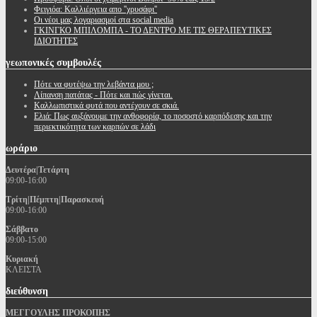
Φειγιόα: Καλλιέργεια απο ''χρυσάφι''
Oι νέοι μας λογαριασμοί στα social media
ΓΚΙΝΓΚΟ ΜΠΙΛΟΜΠΑ - ΤΟ ΔΕΝΤΡΟ ΜΕ ΤΙΣ ΘΕΡΑΠΕΥΤΙΚΕΣ
ΙΔΙΟΤΗΤΕΣ
γεωπονικές
συμβουλές
Πότε να φυτέψω την λεβάντα μου ;
Λίπανση πατάτας - Πότε και πώς γίνεται.
Καλλωπιστικά φυτά που αντέχουν σε σκιά.
Ελιά: Πως αυξάνουμε την ανθοφορία, το ποσοστό καρπόδεσης και την
περιεκτικότητα των καρπών σε λάδι
ωράριο
Δευτέρα|Τετάρτη
09:00-16:00
Τρίτη|Πέμπτη|Παρασκευή
09:00-16:00
Σάββατο
09:00-15:00
Κυριακή
ΚΛΕΙΣΤΑ
διεύθυνση
ΜΕΓΓΟΥΛΗΣ ΠΡΟΚΟΠΗΣ