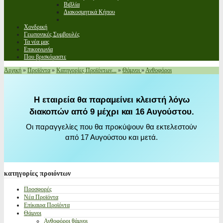
Βιβλία
Διακοσμητικά Κήπου
Χονδρική
Γεωπονικές Συμβουλές
Τα νέα μας
Επικοινωνία
Που βρισκόμαστε
Αρχική
»
Προϊόντα
»
Κατηγορίες Προϊόντων...
»
Θάμνοι
»
Ανθοφόροι
Η εταιρεία θα παραμείνει κλειστή λόγω
διακοπών από 9 μέχρι και 16 Αυγούστου.
Οι παραγγελίες που θα προκύψουν θα εκτελεστούν
από 17 Αυγούστου και μετά.
κατηγορίες
προιόντων
Προσφορές
Νέα Προϊόντα
Επίκαιρα Προϊόντα
Θάμνοι
Ανθοφόροι θάμνοι