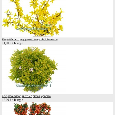
Φορσύθια κίτρινη φυτό- Forsythia intermedia
11,00 € / Τεμάχιο
Σπειραία άσπρη φυτό - Spiraea japonica
12,00 € / Τεμάχιο