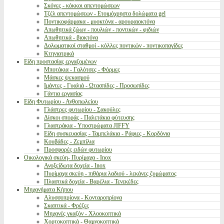
Σκόνες - κόκκοι απεντομώσεων
Τζέλ απεντομώσεων - Ετοιμόχρηστα δολώματα gel
Ποντικοφάρμακα - μυοκτόνα - αρουραιοκτόνα
Απωθητικά ζώων - πουλιών - ποντικών - φιδιών
Απωθητικά - βιοκτόνα
Δολωματικοί σταθμοί - κόλλες ποντικών - ποντικοπαγίδες
Κτηνιατρικά
Είδη προστασίας εργαζομένων
Μποτάκια - Γαλότσες - Φόρμες
Μάσκες ψεκασμού
Ιμάντες - Γυαλιά - Ωτασπίδες - Προσωπίδες
Γάντια εργασίας
Είδη Φυτωρίου - Ανθοπωλείου
Γλάστρες φυτωρίου - Σακούλες
Δίσκοι σποράς - Παλετάκια φύτευσης
Γλαστράκια - Υποστρώματα JIFFY
Είδη συσκευασίας - Ταμπελάκια - Ράφιες - Κορδόνια
Κουβάδες - Ζεμπίλια
Προσφορές ειδών φυτωρίου
Οικολογικά σκεύη- Πυρίμαχα - Inox
Ανοξείδωτα δοχεία - Inox
Πυρίμαχα σκεύη - πιθάρια λαδιού - λεκάνες ζυμώματος
Πλαστικά δοχεία - Βαρέλια - Τενεκέδες
Μηχανήματα Κήπου
Αλυσσοπρίονα - Κονταροπρίονα
Σκαπτικά - Φρέζες
Μηχανές γκαζόν - Χλοοκοπτικά
Χορτοκοπτικά - Θαμνοκοπτικά