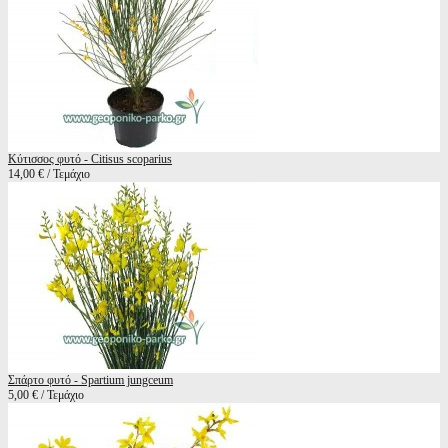
Κύτισσος φυτό - Citisus scoparius
14,00 € / Τεμάχιο
Σπάρτο φυτό - Spartium jungceum
5,00 € / Τεμάχιο