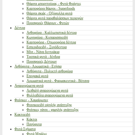
Θάμνοι μπορντούρας - Φυτά Φράχτες
Καρποφόροι θάμνοι - Superfoods
Θάμνοι σκιάς - Οξύφυλλα φυτά
Θάμνοι φυτά παραθαλάσσιων περιοχών
Προσφορές Θάμνων - Φυτών
Δέντρα
Ανθοφόρα - Καλλωπιστικά δέντρα
Κωνοφόρα - Κυπαρισσοειδή
Καρποφόρα - Οπωροφόρα δέντρα
Εσπεριδοειδή - Ξυνόδεντρα
Μίνι - Νάνα δεντράκια
Τροπικά φυτά - δένδρα
Προσφορές Δέντρων
Ανθόφυτα - Αρωματικά - Ετήσια
Ανθόφυτα - Πολυετή ανθοφόρα
Εποχιακά φυτά
Αρωματικά φυτά - Φαρμακευτικά - Βότανα
Αναρριχώμενα φυτά
Αειθαλή αναρριχώμενα φυτά
Φυλλοβόλα αναρριχώμενα φυτά
Φοίνικες - Χαμαίρωπες
Φοινικοειδή υψηλής ανάπτυξης
Φοίνικες νάνοι - χαμηλής ανάπτυξης
Κακτοειδή
Κάκτοι
Παχύφυτα
Φυτά Σχήματα
Φυτά Μπάλες