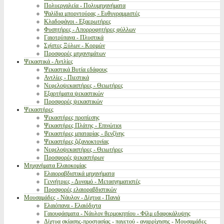
Πολυεργαλεία - Πολυμηχανήματα
Ψαλίδια μπορντούρας - Ευθυγραμμιστές
Κλαδοφάγοι - Εξαερωτήρες
Φυσητήρες - Απορροφητήρες φύλλων
Γαιοτρύπανα - Πλυστικά
Σχίστες Ξύλων - Κορμών
Προσφορές μηχανημάτων
Ψεκαστικά - Αντλίες
Ψεκαστικά Βυτία εδάφους
Αντλίες - Πιεστικά
Νεφελοψεκαστήρες - Θειωτήρες
Εξαρτήματα ψεκαστικών
Προσφορές ψεκαστικών
Ψεκαστήρες
Ψεκαστήρες προπίεσης
Ψεκαστήρες Πλάτης - Επινώτιοι
Ψεκαστήρες μπαταρίας - βενζίνης
Ψεκαστήρες ζιζανιοκτονίας
Νεφελοψεκαστήρες - Θειωτήρες
Προσφορές ψεκαστήρων
Μηχανήματα Ελαιοκομίας
Ελαιοραβδιστικά μηχανήματα
Γεννήτριες - Δυναμό - Μετασχηματιστές
Προσφορές ελαιοραβδιστικών
Μουσαμάδες - Νάυλον - Δίχτυα - Πανιά
Ελαιόπανα - Ελαιόδιχτα
Γαιουφάσματα - Νάυλον θερμοκηπίου - Φίλμ εδαφοκάλυψης
Δίχτυα σκίασης-προστασίας - παγετού - αναρρίχησης - Μουσαμάδες