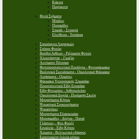
Κάκτοι
Παχύφυτα
Φυτά Σχήματα
Μπάλες
Πυραμίδες
Σπιράλ - Στριφτά
Ελεύθερα - Τοπιάρια
Σπορόφυτα Λαχανικών
Σπόροι Φυτών
Βολβοί Ανθεων - Ριζώματα Φυτών
Χλοοτάπητας - Γκαζόν
Αυτόματο Πότισμα
Φυτοπροστατευτικά Προϊόντα - Φυτοφάρμακα
Βιολογικά Σκευάσματα - Οικολογικά Φάρμακα
Λιπάσματα - Ορμόνες
Φάρμακα Υγειονομικής Σημασίας
Προστατευτικά Είδη Εργασίας
Είδη Φυτωρίου - Ανθοπωλείου
Οικολογικά Δοχεία - Πυρίμαχα Σκεύη
Μηχανήματα Κήπου
Ψεκαστικά Συγκροτήματα
Ψεκαστήρες
Μηχανήματα Ελαιοκομίας
Μουσαμάδες - Δίχτυα - Πανιά
Γλάστρες - Φερ Φορζέ
Εργαλεία - Είδη Κήπου
Χώματα - Βελτιωτικά εδάφους
Εμποτισμένη ξυλεία κήπου