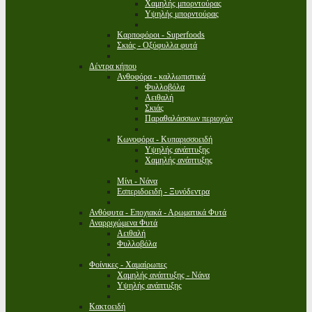
Χαμηλής μπορντούρας
Υψηλής μπορντούρας
Καρποφόροι - Superfoods
Σκιάς - Οξύφυλλα φυτά
Δέντρα κήπου
Ανθοφόρα - καλλωπιστικά
Φυλλοβόλα
Αειθαλή
Σκιάς
Παραθαλάσσιων περιοχών
Κωνοφόρα - Κυπαρισσοειδή
Υψηλής ανάπτυξης
Χαμηλής ανάπτυξης
Μίνι - Νάνα
Εσπεριδοειδή - Ξυνόδεντρα
Ανθόφυτα - Εποχιακά - Αρωματικά Φυτά
Αναρριχώμενα Φυτά
Αειθαλή
Φυλλοβόλα
Φοίνικες - Χαμαίρωπες
Χαμηλής ανάπτυξης - Νάνα
Υψηλής ανάπτυξης
Κακτοειδή