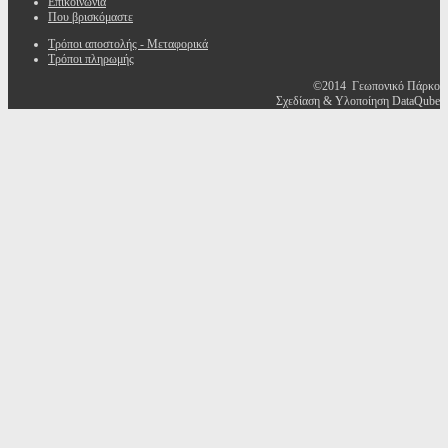
Επικοινωνία
Που βρισκόμαστε
Τρόποι αποστολής - Μεταφορικά
Τρόποι πληρωμής
©2014 Γεωπονικό Πάρκο
Σχεδίαση & Υλοποίηση DataQube