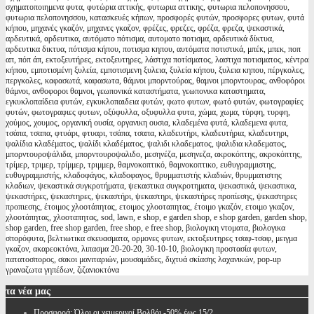
σχηματοποιημενα φυτα, φυτώρια αττικής, φυτωρια αττικης, φυτωρια πελοπονησσου,
φυτωρια πελοπονησσου, κατασκευές κήπων, προσφορές φυτών, προσφορες φυτων, φυτά
κήπου, μηχανές γκαζόν, μηχανες γκαζον, φρέζες, φρεζες, φρέζα, φρεζα, ψεκαστικά,
αρδευτικά, αρδευτικα, αυτόματο πότισμα, αυτοματο ποτισμα, αρδευτικά δίκτυα,
αρδευτικα δικτυα, πότισμα κήπου, ποτισμα κηπου, αυτόματα ποτιστικά, μπέκ, μπεκ, ποπ
απ, πόπ άπ, εκτοξευτήρες, εκτοξευτηρες, λάστιχα ποτίσματος, λαστιχα ποτισματος, κέντρα
κήπου, εμποτισμένη ξυλεία, εμποτισμενη ξυλεια, ξυλεία κήπου, ξυλεια κηπου, πέργκολες,
περγκολες, καφασωτά, καφασωτα, θάμνοι μπορντούρας, θαμνοι μπορντουρας, ανθοφόροι
θάμνοι, ανθοφοροι θαμνοι, γεωπονικά καταστήματα, γεωπονικα καταστηματα,
εγκυκλοπαίδεια φυτών, εγκυκλοπαιδεια φυτών, φωτο φυτων, φωτό φυτών, φωτογραφίες
φυτών, φωτογραφιες φυτων, οξύφυλλα, οξυφυλλα φυτα, χώμα, χωμα, τύρφη, τυρφη,
χούμος, χουμος, οργανική ουσία, οργανικη ουσια, κλαδεμένα φυτά, κλαδεμενα φυτα,
τσάπα, τσαπα, φτυάρι, φτυαρι, τσάπα, τσαπα, κλαδευτήρι, κλαδευτήρια, κλαδευτηρι,
ψαλίδια κλαδέματος, ψαλίδι κλαδέματος, ψαλιδι κλαδεματος, ψαλιδια κλαδεματος,
μπορντουροψάλιδα, μπορντουροψαλιδο, μεσηνέζα, μεσηνεζα, ακροκόπτης, ακροκόπτης,
τρίμερ, τριμερ, τρίμμερ, τριμμερ, θαμνοκοπτικό, θαμνοκοπτικο, ευθυγραμμιστης,
ευθυγραμμιστής, κλαδοφάγος, κλαδοφαγος, θρυμματιστής κλαδιών, θρυμματιστης
κλαδιων, ψεκαστικά συγκροτήματα, ψεκαστικα συγκροτηματα, ψεκαστικά, ψεκαστικα,
ψεκαστήρες, ψεκαστηρες, ψεκαστήρι, ψεκαστηρι, ψεκαστήρες προπίεσης, ψεκαστηρες
προπιεσης, έτοιμος χλοοτάπητας, ετοιμος χλοοταπητας, έτοιμο γκαζόν, ετοιμο γκαζον,
χλοοτάπητας, χλοοταπητας, sod, lawn, e shop, e garden shop, e shop garden, garden shop,
shop garden, free shop garden, free shop, e free shop, βιολογικη ντοματα, βιολογικα
σπορόφυτα, βελτιωτικα σκευασματα, ορμονες φυτων, εκτοξευτηρες τσαφ-τσαφ, μειγμα
γκαζον, ακαρεοκτόνα, λιπασμα 20-20-20, 30-10-10, βιολογικη προστασία φυτων,
πατατοσπορος, σακοι μανιταριών, μουσαμάδες, διχτυά σκίασης λαχανικών, pop-up
γραναζωτα γηπέδων, ζιζανιοκτόνα
τα
νέα μας
Προσφορά: Όλοι οι χειμερινοί Βολβόι -50% έως 15/2