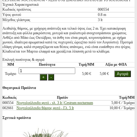
CESTRUM NOCTURNUM - ΑΣΠΡΟ ΑΡΩΜΑΤΙΚΟ ΛΟΥΛΟΥΔΙ ΤΟ ΚΑΛΟΚΑΙΡΙ
Τεχνικά Χαρακτηριστικά
Κωδικός προϊόντος
000554
Υψος φυτού
0.8 m
Μέγεθος γλάστρας
3 lt
Αειθαλής θάμνος, με γρήγορη ανάπτυξη και τελικό ύψος έως 2 m. Έχει κατακόρυφη
ανάπτυξη και φύλλα μακρόστενα, μυτερά και γυαλιστερά ανοιχτοπράσινου χρώματος.
Ανθίζει από Μάιο έως Οκτώβριο, τα άνθη του είναι μικρά, κιτρινοπράσινα, με σχήμα
χωνιού, ιδιαίτερα αρωματικά κατά τις νυχτερινές ώρες(πιο πολύ τον Αυγούστο). Προτιμά
εδάφη γόνιμα, καλά στραγγιζόμενα και θέσεις απάνεμες, ενώ είναι ευαίσθητο στο ψύχος.
Κλαδευέται τον Μαρτιο ελαφρά και χρειάζεται λίπανση μετά το κλάδεμα.
Επιλογή ποσότητας & αγορά
ΜΜ
Ποσότητα
Τιμή/ΜΜ
Αξία με ΦΠΑ
Τεμάχιο
5,00 €
5,00 €
Θυγατρικά Προϊόντα
Κωδικός
Προϊόν
Τιμή/ΜΜ
000554
Νυχτολούλουδο φυτό - γλ. 3 lt | Cestrum nocturnum
5,00 € / Τεμάχιο
002661
Νυχτολούλουδο θάμνος φυτό - Γλ. 5 lt
10,00 € / Τεμάχιο
Σχετικά προϊόντα