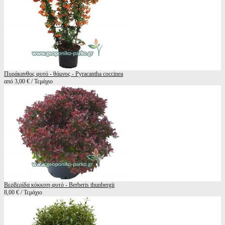
Πυράκανθος φυτό - θάμνος - Pyracantha coccinea
από 3,00 € / Τεμάχιο
Βερβερίδα κόκκινη φυτό - Berberis thunbergii
8,00 € / Τεμάχιο