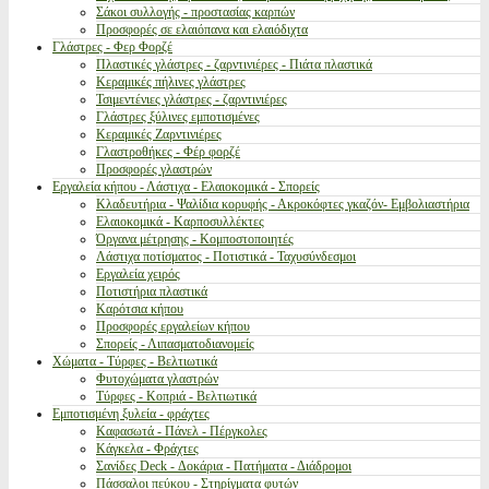
Σάκοι συλλογής - προστασίας καρπών
Προσφορές σε ελαιόπανα και ελαιόδιχτα
Γλάστρες - Φερ Φορζέ
Πλαστικές γλάστρες - ζαρντινιέρες - Πιάτα πλαστικά
Κεραμικές πήλινες γλάστρες
Τσιμεντένιες γλάστρες - ζαρντινιέρες
Γλάστρες ξύλινες εμποτισμένες
Κεραμικές Ζαρντινιέρες
Γλαστροθήκες - Φέρ φορζέ
Προσφορές γλαστρών
Εργαλεία κήπου - Λάστιχα - Ελαιοκομικά - Σπορείς
Κλαδευτήρια - Ψαλίδια κορυφής - Ακροκόφτες γκαζόν- Εμβολιαστήρια
Ελαιοκομικά - Καρποσυλλέκτες
Όργανα μέτρησης - Κομποστοποιητές
Λάστιχα ποτίσματος - Ποτιστικά - Ταχυσύνδεσμοι
Εργαλεία χειρός
Ποτιστήρια πλαστικά
Καρότσια κήπου
Προσφορές εργαλείων κήπου
Σπορείς - Λιπασματοδιανομείς
Χώματα - Τύρφες - Βελτιωτικά
Φυτοχώματα γλαστρών
Τύρφες - Κοπριά - Βελτιωτικά
Εμποτισμένη ξυλεία - φράχτες
Καφασωτά - Πάνελ - Πέργκολες
Κάγκελα - Φράχτες
Σανίδες Deck - Δοκάρια - Πατήματα - Διάδρομοι
Πάσσαλοι πεύκου - Στηρίγματα φυτών