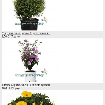
Μυρτιά φυτό - Σμύρτο - Myrtus communis
3,50 € / Τεμάχιο
Ιβίσκος Συριακός φυτό - Hibiscus syriacus
10,00 € / Τεμάχιο