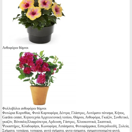
Ανθοφόροι θάμνοι
Φυλλοβόλοι ανθοφόροι θάμνοι
Φυτώρια Κορινθίας, Φυτά Καρποφόρα, Δέντρα, Γλάστρες, Αυτόματο πότισμα, Κήπος,
Garden center, Κηποτεχνία Αρχιτεκτονική τοπίου, Θάμνοι, Ανθοφόρα, Γκαζόν, Συνθετικό,
γκαζόν, Βότσαλα,Ελαφρόπετρα, Αρδευση, Γάστρες, Χλοοκοπτικά, Σκαπτικά,
Ψεκαστήρες, Κλαδοφάγοι, Κωνοφόρα, Λιπάσματα, Φυτοφάρμακα, Εσπεριδοειδή, Ξυλεία,
Σχήματα, τοπιάρια, τοπιαρια, φυτά σχήματα, φυτα σχηματα, σχηματοποιημένα φυτά,