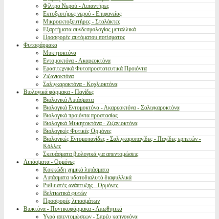
Φίλτρα Νερού - Λιπαντήρες
Εκτοξευτήρες νερού - Επιφανείας
Μικροεκτοξευτήρες - Σταλάκτες
Εξαρτήματα συνδεσμολογίας μεταλλικά
Προσφορές αυτόματου ποτίσματος
Φυτοφάρμακα
Μυκητοκτόνα
Εντομοκτόνα - Ακαρεοκτόνα
Ερασιτεχνικά Φυτοπροστατευτικά Προιόντα
Ζιζανιοκτόνα
Σαλιγκαροκτόνα - Κοχλιοκτόνα
Βιολογικά φάρμακα - Παγίδες
Βιολογικά Λιπάσματα
Βιολογικά Εντομοκτόνα - Ακαρεοκτόνα - Σαλιγκαροκτόνα
Βιολογικά προιόντα προστασίας
Βιολογικά Μυκητοκτόνα - Ζιζανιοκτόνα
Βιολογικές Φυτικές Ορμόνες
Βιολογικές Εντομοπαγίδες - Σαλιγκαροπαγίδες - Παγίδες ερπετών -
Κόλλες
Σκευάσματα βιολογικά για απεντομώσεις
Λιπάσματα - Ορμόνες
Κοκκώδη χημικά λιπάσματα
Λιπάσματα υδατοδιαλυτά διαφυλλικά
Ρυθμιστές ανάπτυξης - Ορμόνες
Βελτιωτικά φυτών
Προσφορές λιπασμάτων
Βιοκτόνα - Ποντικοφάρμακα - Απωθητικά
Υγρά απεντομώσεων - Σπρέυ καπνογόνα