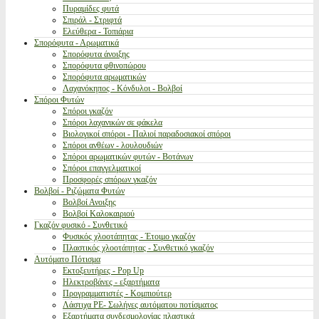
Πυραμίδες φυτά
Σπιράλ - Στριφτά
Ελεύθερα - Τοπιάρια
Σπορόφυτα - Αρωματικά
Σπορόφυτα άνοιξης
Σπορόφυτα φθινοπώρου
Σπορόφυτα αρωματικών
Λαχανόκηπος - Κόνδυλοι - Βολβοί
Σπόροι Φυτών
Σπόροι γκαζόν
Σπόροι λαχανικών σε φάκελα
Βιολογικοί σπόροι - Παλιοί παραδοσιακοί σπόροι
Σπόροι ανθέων - λουλουδιών
Σπόροι αρωματικών φυτών - Βοτάνων
Σπόροι επαγγελματικοί
Προσφορές σπόρων γκαζόν
Βολβοί - Ριζώματα Φυτών
Βολβοί Ανοιξης
Βολβοί Καλοκαιριού
Γκαζόν φυσικό - Συνθετικό
Φυσικός χλοοτάπητας - Έτοιμο γκαζόν
Πλαστικός χλοοτάπητας - Συνθετικό γκαζόν
Αυτόματο Πότισμα
Εκτοξευτήρες - Pop Up
Ηλεκτροβάνες - εξαρτήματα
Προγραμματιστές - Κομπιούτερ
Λάστιχα PE- Σωλήνες αυτόματου ποτίσματος
Εξαρτήματα συνδεσμολογίας πλαστικά