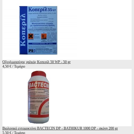
Οξυχλωριούχος χαλκός Κοπερίλ 50 WP - 50 gr
4,50 € / Τεμάχιο
Βιολογικό εντομοκτόνο BACTECIN DP - BATHIKUR 1000 DP - σκόνη 200 gr
5,50 € / Τεμάχιο