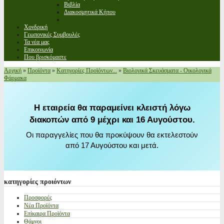
Βιβλία
Διακοσμητικά Κήπου
Χονδρική
Γεωπονικές Συμβουλές
Τα νέα μας
Επικοινωνία
Που βρισκόμαστε
Αρχική
»
Προϊόντα
»
Κατηγορίες Προϊόντων...
»
Βιολογικά Σκευάσματα - Οικολογικά
Φάρμακα
Η εταιρεία θα παραμείνει κλειστή λόγω
διακοπών από 9 μέχρι και 16 Αυγούστου.
Οι παραγγελίες που θα προκύψουν θα εκτελεστούν
από 17 Αυγούστου και μετά.
κατηγορίες
προιόντων
Προσφορές
Νέα Προϊόντα
Επίκαιρα Προϊόντα
Θάμνοι