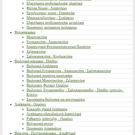
Εξαρτήματα συνδεσμολογίας πλαστικά
Φίλτρα Νερού - Λιπαντήρες
Εκτοξευτήρες νερού - Επιφανείας
Μικροεκτοξευτήρες - Σταλάκτες
Εξαρτήματα συνδεσμολογίας μεταλλικά
Προσφορές αυτόματου ποτίσματος
Φυτοφάρμακα
Μυκητοκτόνα
Εντομοκτόνα - Ακαρεοκτόνα
Ερασιτεχνικά Φυτοπροστατευτικά Προιόντα
Ζιζανιοκτόνα
Σαλιγκαροκτόνα - Κοχλιοκτόνα
Βιολογικά φάρμακα - Παγίδες
Βιολογικά Λιπάσματα
Βιολογικά Εντομοκτόνα - Ακαρεοκτόνα - Σαλιγκαροκτόνα
Βιολογικά προιόντα προστασίας
Βιολογικά Μυκητοκτόνα - Ζιζανιοκτόνα
Βιολογικές Φυτικές Ορμόνες
Βιολογικές Εντομοπαγίδες - Σαλιγκαροπαγίδες - Παγίδες ερπετών -
Κόλλες
Σκευάσματα βιολογικά για απεντομώσεις
Λιπάσματα - Ορμόνες
Κοκκώδη χημικά λιπάσματα
Λιπάσματα υδατοδιαλυτά διαφυλλικά
Ρυθμιστές ανάπτυξης - Ορμόνες
Βελτιωτικά φυτών
Προσφορές λιπασμάτων
Βιοκτόνα - Ποντικοφάρμακα - Απωθητικά