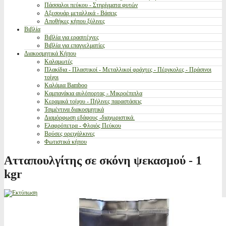
Πάσσαλοι πεύκου - Στηρίγματα φυτών
Αξεσουάρ μεταλλικά - Βάσεις
Αποθήκες κήπου ξύλινες
Βιβλία
Βιβλία για ερασιτέχνες
Βιβλία για επαγγελματίες
Διακοσμητικά Κήπου
Καλαμωτές
Πλακίδια - Πλαστικοί - Μεταλλικοί φράχτες - Πέργκολες - Πράσινοι
τοίχοι
Καλάμια Bamboo
Καμπανάκια αυλόπορτας - Μικροέπιπλα
Κεραμικά τοίχου - Πήλινες παραστάσεις
Τσιμέντινα διακοσμητικά
Διαμόρφωση εδάφους -διαχωριστικά.
Ελαφρόπετρα - Φλοιός Πεύκου
Βρύσες ορειχάλκινες
Φωτιστικά κήπου
Ατταπουλγίτης σε σκόνη ψεκασμού - 1
kgr