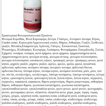
Ερασιτεχνικά Φυτοπροστατευτικά Προιόντα
Φυτώρια Κορινθίας, Φυτά Καρποφόρα, Δέντρα, Γλάστρες, Αυτόματο πότισμα, Κήπος,
Garden center, Κηποτεχνία Αρχιτεκτονική τοπίου, Θάμνοι, Ανθοφόρα, Γκαζόν, Συνθετικό,
γκαζόν, Βότσαλα,Ελαφρόπετρα, Αρδευση, Γάστρες, Χλοοκοπτικά, Σκαπτικά,
Ψεκαστήρες, Κλαδοφάγοι, Κωνοφόρα, Λιπάσματα, Φυτοφάρμακα, Εσπεριδοειδή, Ξυλεία,
Σχήματα, τοπιάρια, τοπιαρια, φυτά σχήματα, φυτα σχηματα, σχηματοποιημένα φυτά,
σχηματοποιημενα φυτα, φυτώρια αττικής, φυτωρια αττικης, φυτωρια πελοπονησσου,
φυτωρια πελοπονησσου, κατασκευές κήπων, προσφορές φυτών, προσφορες φυτων, φυτά
κήπου, μηχανές γκαζόν, μηχανες γκαζον, φρέζες, φρεζες, φρέζα, φρεζα, ψεκαστικά,
αρδευτικά, αρδευτικα, αυτόματο πότισμα, αυτοματο ποτισμα, αρδευτικά δίκτυα,
αρδευτικα δικτυα, πότισμα κήπου, ποτισμα κηπου, αυτόματα ποτιστικά, μπέκ, μπεκ, ποπ
απ, πόπ άπ, εκτοξευτήρες, εκτοξευτηρες, λάστιχα ποτίσματος, λαστιχα ποτισματος, κέντρα
κήπου, εμποτισμένη ξυλεία, εμποτισμενη ξυλεια, ξυλεία κήπου, ξυλεια κηπου, πέργκολες,
περγκολες, καφασωτά, καφασωτα, θάμνοι μπορντούρας, θαμνοι μπορντουρας, ανθοφόροι
θάμνοι, ανθοφοροι θαμνοι, γεωπονικά καταστήματα, γεωπονικα καταστηματα,
εγκυκλοπαίδεια φυτών, εγκυκλοπαιδεια φυτών, φωτο φυτων, φωτό φυτών, φωτογραφίες
φυτών, φωτογραφιες φυτων, οξύφυλλα, οξυφυλλα φυτα, χώμα, χωμα, τύρφη, τυρφη,
χούμος, χουμος, οργανική ουσία, οργανικη ουσια, κλαδεμένα φυτά, κλαδεμενα φυτα,
τσάπα, τσαπα, φτυάρι, φτυαρι, τσάπα, τσαπα, κλαδευτήρι, κλαδευτήρια, κλαδευτηρι,
ψαλίδια κλαδέματος, ψαλίδι κλαδέματος, ψαλιδι κλαδεματος, ψαλιδια κλαδεματος,