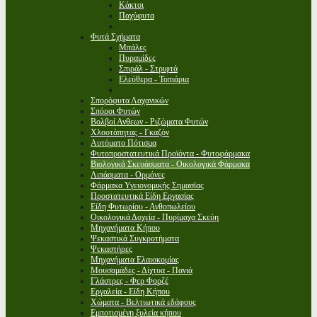
Κάκτοι
Παχύφυτα
Φυτά Σχήματα
Μπάλες
Πυραμίδες
Σπιράλ - Στριφτά
Ελεύθερα - Τοπιάρια
Σπορόφυτα Λαχανικών
Σπόροι Φυτών
Βολβοί Ανθεων - Ριζώματα Φυτών
Χλοοτάπητας - Γκαζόν
Αυτόματο Πότισμα
Φυτοπροστατευτικά Προϊόντα - Φυτοφάρμακα
Βιολογικά Σκευάσματα - Οικολογικά Φάρμακα
Λιπάσματα - Ορμόνες
Φάρμακα Υγειονομικής Σημασίας
Προστατευτικά Είδη Εργασίας
Είδη Φυτωρίου - Ανθοπωλείου
Οικολογικά Δοχεία - Πυρίμαχα Σκεύη
Μηχανήματα Κήπου
Ψεκαστικά Συγκροτήματα
Ψεκαστήρες
Μηχανήματα Ελαιοκομίας
Μουσαμάδες - Δίχτυα - Πανιά
Γλάστρες - Φερ Φορζέ
Εργαλεία - Είδη Κήπου
Χώματα - Βελτιωτικά εδάφους
Εμποτισμένη ξυλεία κήπου