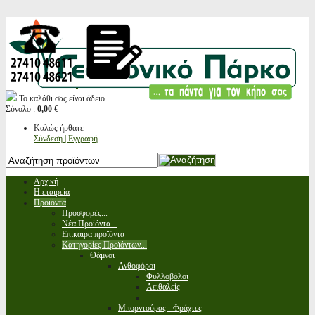
Το καλάθι σας είναι άδειο.
Σύνολο :
0,00 €
Καλώς ήρθατε
Σύνδεση | Εγγραφή
Αρχική
Η εταιρεία
Προϊόντα
Προσφορές...
Νέα Προϊόντα...
Επίκαιρα προϊόντα
Κατηγορίες Προϊόντων...
Θάμνοι
Ανθοφόροι
Φυλλοβόλοι
Αειθαλείς
Μπορντούρας - Φράχτες