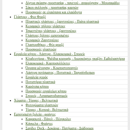
Δίχτυα σκίασης-προστασίας - παγετού - αναρρίχησης - Μουσαμάδες
Σάκοι συλλογής - προστασίας καρπών
Προσφορές σε ελαιόπανα και ελαιόδιχτα
Γλάστρες - Φερ Φορζέ
Πλαστικές γλάστρες - ζαρντινιέρες - Πιάτα πλαστικά
Κεραμικές πήλινες γλάστρες
Τσιμεντένιες γλάστρες - ζαρντινιέρες
Γλάστρες ξύλινες εμποτισμένες
Κεραμικές Ζαρντινιέρες
Γλαστροθήκες - Φέρ φορζέ
Προσφορές γλαστρών
Εργαλεία κήπου - Λάστιχα - Ελαιοκομικά - Σπορείς
Κλαδευτήρια - Ψαλίδια κορυφής - Ακροκόφτες γκαζόν- Εμβολιαστήρια
Ελαιοκομικά - Καρποσυλλέκτες
Όργανα μέτρησης - Κομποστοποιητές
Λάστιχα ποτίσματος - Ποτιστικά - Ταχυσύνδεσμοι
Εργαλεία χειρός
Ποτιστήρια πλαστικά
Καρότσια κήπου
Προσφορές εργαλείων κήπου
Σπορείς - Λιπασματοδιανομείς
Χώματα - Τύρφες - Βελτιωτικά
Φυτοχώματα γλαστρών
Τύρφες - Κοπριά - Βελτιωτικά
Εμποτισμένη ξυλεία - φράχτες
Καφασωτά - Πάνελ - Πέργκολες
Κάγκελα - Φράχτες
Σανίδες Deck - Δοκάρια - Πατήματα - Διάδρομοι