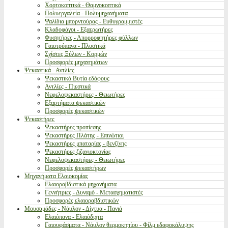
Χορτοκοπτικά - Θαμνοκοπτικά
Πολυεργαλεία - Πολυμηχανήματα
Ψαλίδια μπορντούρας - Ευθυγραμμιστές
Κλαδοφάγοι - Εξαερωτήρες
Φυσητήρες - Απορροφητήρες φύλλων
Γαιοτρύπανα - Πλυστικά
Σχίστες Ξύλων - Κορμών
Προσφορές μηχανημάτων
Ψεκαστικά - Αντλίες
Ψεκαστικά Βυτία εδάφους
Αντλίες - Πιεστικά
Νεφελοψεκαστήρες - Θειωτήρες
Εξαρτήματα ψεκαστικών
Προσφορές ψεκαστικών
Ψεκαστήρες
Ψεκαστήρες προπίεσης
Ψεκαστήρες Πλάτης - Επινώτιοι
Ψεκαστήρες μπαταρίας - βενζίνης
Ψεκαστήρες ζιζανιοκτονίας
Νεφελοψεκαστήρες - Θειωτήρες
Προσφορές ψεκαστήρων
Μηχανήματα Ελαιοκομίας
Ελαιοραβδιστικά μηχανήματα
Γεννήτριες - Δυναμό - Μετασχηματιστές
Προσφορές ελαιοραβδιστικών
Μουσαμάδες - Νάυλον - Δίχτυα - Πανιά
Ελαιόπανα - Ελαιόδιχτα
Γαιουφάσματα - Νάυλον θερμοκηπίου - Φίλμ εδαφοκάλυψης