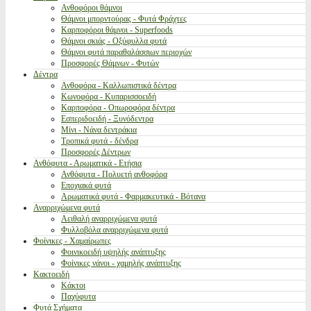
Ανθοφόροι θάμνοι
Θάμνοι μπορντούρας - Φυτά Φράχτες
Καρποφόροι θάμνοι - Superfoods
Θάμνοι σκιάς - Οξύφυλλα φυτά
Θάμνοι φυτά παραθαλάσσιων περιοχών
Προσφορές Θάμνων - Φυτών
Δέντρα
Ανθοφόρα - Καλλωπιστικά δέντρα
Κωνοφόρα - Κυπαρισσοειδή
Καρποφόρα - Οπωροφόρα δέντρα
Εσπεριδοειδή - Ξυνόδεντρα
Μίνι - Νάνα δεντράκια
Τροπικά φυτά - δένδρα
Προσφορές Δέντρων
Ανθόφυτα - Αρωματικά - Ετήσια
Ανθόφυτα - Πολυετή ανθοφόρα
Εποχιακά φυτά
Αρωματικά φυτά - Φαρμακευτικά - Βότανα
Αναρριχώμενα φυτά
Αειθαλή αναρριχώμενα φυτά
Φυλλοβόλα αναρριχώμενα φυτά
Φοίνικες - Χαμαίρωπες
Φοινικοειδή υψηλής ανάπτυξης
Φοίνικες νάνοι - χαμηλής ανάπτυξης
Κακτοειδή
Κάκτοι
Παχύφυτα
Φυτά Σχήματα