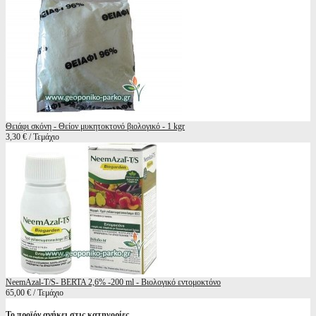
Θειάφι σκόνη - Θείον μυκητοκτονό βιολογικό - 1 kgr
3,30 € / Τεμάχιο
NeemAzal-T/S- BERTA 2,6% -200 ml - Βιολογικό εντομοκτόνο
65,00 € / Τεμάχιο
Το προϊόν ανήκει στις κατηγορίες