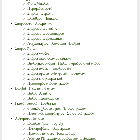
Φυτά Μπάλες
Πυραμίδες φυτά
Σπιράλ - Στριφτά
Ελεύθερα - Τοπιάρια
Σπορόφυτα - Αρωματικά
Σπορόφυτα άνοιξης
Σπορόφυτα φθινοπώρου
Σπορόφυτα αρωματικών
Λαχανόκηπος - Κόνδυλοι - Βολβοί
Σπόροι Φυτών
Σπόροι γκαζόν
Σπόροι λαχανικών σε φάκελα
Βιολογικοί σπόροι - Παλιοί παραδοσιακοί σπόροι
Σπόροι ανθέων - λουλουδιών
Σπόροι αρωματικών φυτών - Βοτάνων
Σπόροι επαγγελματικοί
Προσφορές σπόρων γκαζόν
Βολβοί - Ριζώματα Φυτών
Βολβοί Ανοιξης
Βολβοί Καλοκαιριού
Γκαζόν φυσικό - Συνθετικό
Φυσικός χλοοτάπητας - Έτοιμο γκαζόν
Πλαστικός χλοοτάπητας - Συνθετικό γκαζόν
Αυτόματο Πότισμα
Εκτοξευτήρες - Pop Up
Ηλεκτροβάνες - εξαρτήματα
Προγραμματιστές - Κομπιούτερ
Λάστιχα PE- Σωλήνες αυτόματου ποτίσματος