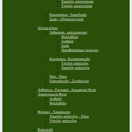
Χαμηλής μπορντούρας
Υψηλής μπορντούρας
Καρποφόροι - Superfoods
Σκιάς - Οξύφυλλα φυτά
Δέντρα κήπου
Ανθοφόρα - καλλωπιστικά
Φυλλοβόλα
Αειθαλή
Σκιάς
Παραθαλάσσιων περιοχών
Κωνοφόρα - Κυπαρισσοειδή
Υψηλής ανάπτυξης
Χαμηλής ανάπτυξης
Μίνι - Νάνα
Εσπεριδοειδή - Ξυνόδεντρα
Ανθόφυτα - Εποχιακά - Αρωματικά Φυτά
Αναρριχώμενα Φυτά
Αειθαλή
Φυλλοβόλα
Φοίνικες - Χαμαίρωπες
Χαμηλής ανάπτυξης - Νάνα
Υψηλής ανάπτυξης
Κακτοειδή