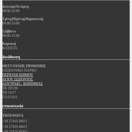
Δευτέρα|Τετάρτη
09:00-16:00
Τρίτη|Πέμπτη|Παρασκευή
09:00-16:00
Σάββατο
09:00-15:00
Κυριακή
ΚΛΕΙΣΤΑ
διεύθυνση
ΜΕΓΓΟΥΛΗΣ ΠΡΟΚΟΠΗΣ
ΓΕΩΠΟΝΙΚΟ ΠΑΡΚΟ
ΠΕΡΙΟΧΗ ΙΣΘΜΟΥ
ΑΓΙΟΥ ΣΩΖΟΝΤΟΣ
ΛΟΥΤΡΑΚΙ - ΚΟΡΙΝΘΙΑΣ
ΤΚ 203 00
ΤΘ 14/17
ΕΛΛΑΔΑ
επικοινωνία
ΤΗΛΕΦΩΝΑ
+30 27410 48611
+30 27410 48621
+30 27410 49302