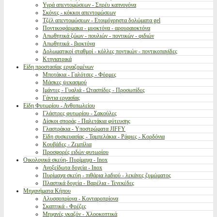
Υγρά απεντομώσεων - Σπρέυ καπνογόνα
Σκόνες - κόκκοι απεντομώσεων
Τζέλ απεντομώσεων - Ετοιμόχρηστα δολώματα gel
Ποντικοφάρμακα - μυοκτόνα - αρουραιοκτόνα
Απωθητικά ζώων - πουλιών - ποντικών - φιδιών
Απωθητικά - βιοκτόνα
Δολωματικοί σταθμοί - κόλλες ποντικών - ποντικοπαγίδες
Κτηνιατρικά
Είδη προστασίας εργαζομένων
Μποτάκια - Γαλότσες - Φόρμες
Μάσκες ψεκασμού
Ιμάντες - Γυαλιά - Ωτασπίδες - Προσωπίδες
Γάντια εργασίας
Είδη Φυτωρίου - Ανθοπωλείου
Γλάστρες φυτωρίου - Σακούλες
Δίσκοι σποράς - Παλετάκια φύτευσης
Γλαστράκια - Υποστρώματα JIFFY
Είδη συσκευασίας - Ταμπελάκια - Ράφιες - Κορδόνια
Κουβάδες - Ζεμπίλια
Προσφορές ειδών φυτωρίου
Οικολογικά σκεύη- Πυρίμαχα - Inox
Ανοξείδωτα δοχεία - Inox
Πυρίμαχα σκεύη - πιθάρια λαδιού - λεκάνες ζυμώματος
Πλαστικά δοχεία - Βαρέλια - Τενεκέδες
Μηχανήματα Κήπου
Αλυσσοπρίονα - Κονταροπρίονα
Σκαπτικά - Φρέζες
Μηχανές γκαζόν - Χλοοκοπτικά