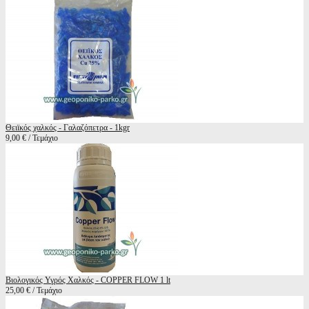
Θειϊκός χαλκός - Γαλαζόπετρα - 1kgr
9,00 € / Τεμάχιο
Βιολογικός Υγρός Χαλκός - COPPER FLOW 1 lt
25,00 € / Τεμάχιο