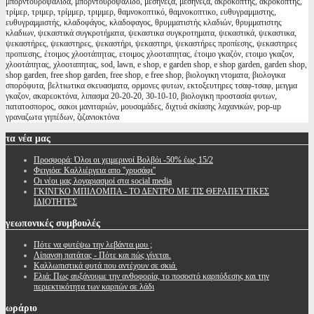
μπορντουροψάλιδα, μπορντουροψαλιδο, μεσηνέζα, μεσηνεζα, ακροκόπτης, ακροκόπτης,
τρίμερ, τριμερ, τρίμμερ, τριμμερ, θαμνοκοπτικό, θαμνοκοπτικο, ευθυγραμμιστης,
ευθυγραμμιστής, κλαδοφάγος, κλαδοφαγος, θρυμματιστής κλαδιών, θρυμματιστης
κλαδιων, ψεκαστικά συγκροτήματα, ψεκαστικα συγκροτηματα, ψεκαστικά, ψεκαστικα,
ψεκαστήρες, ψεκαστηρες, ψεκαστήρι, ψεκαστηρι, ψεκαστήρες προπίεσης, ψεκαστηρες
προπιεσης, έτοιμος χλοοτάπητας, ετοιμος χλοοταπητας, έτοιμο γκαζόν, ετοιμο γκαζον,
χλοοτάπητας, χλοοταπητας, sod, lawn, e shop, e garden shop, e shop garden, garden shop,
shop garden, free shop garden, free shop, e free shop, βιολογικη ντοματα, βιολογικα
σπορόφυτα, βελτιωτικα σκευασματα, ορμονες φυτων, εκτοξευτηρες τσαφ-τσαφ, μειγμα
γκαζον, ακαρεοκτόνα, λιπασμα 20-20-20, 30-10-10, βιολογικη προστασία φυτων,
πατατοσπορος, σακοι μανιταριών, μουσαμάδες, διχτυά σκίασης λαχανικών, pop-up
γραναζωτα γηπέδων, ζιζανιοκτόνα
τα
νέα μας
Προσφορά: Όλοι οι χειμερινοί Βολβόι -50% έως 15/2
Φειγιόα: Καλλιέργεια απο ''χρυσάφι''
Oι νέοι μας λογαριασμοί στα social media
ΓΚΙΝΓΚΟ ΜΠΙΛΟΜΠΑ - ΤΟ ΔΕΝΤΡΟ ΜΕ ΤΙΣ ΘΕΡΑΠΕΥΤΙΚΕΣ
ΙΔΙΟΤΗΤΕΣ
γεωπονικές
συμβουλές
Πότε να φυτέψω την λεβάντα μου ;
Λίπανση πατάτας - Πότε και πώς γίνεται.
Καλλωπιστικά φυτά που αντέχουν σε σκιά.
Ελιά: Πως αυξάνουμε την ανθοφορία, το ποσοστό καρπόδεσης και την
περιεκτικότητα των καρπών σε λάδι
ωράριο