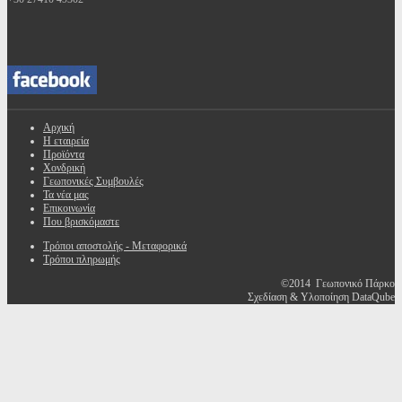
Αρχική
Η εταιρεία
Προϊόντα
Χονδρική
Γεωπονικές Συμβουλές
Τα νέα μας
Επικοινωνία
Που βρισκόμαστε
Τρόποι αποστολής - Μεταφορικά
Τρόποι πληρωμής
©2014 Γεωπονικό Πάρκο
Σχεδίαση & Υλοποίηση DataQube