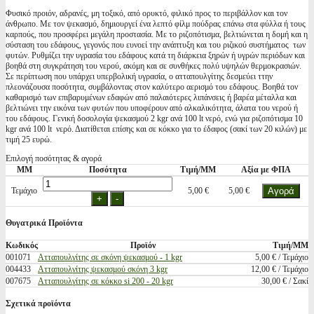
Φυσικό προιόν, αδρανές, μη τοξικό, από ορυκτό, φιλικό προς το περιβάλλον και τον
άνθρωπο. Με τον ψεκασμό, δημιουργεί ένα λεπτό φίλμ πούδρας επάνω στα φύλλα ή τους
καρπούς, που προσφέρει μεγάλη προστασία. Με το ριζοπότισμα, βελτιώνεται η δομή και η
σύσταση του εδάφους, γεγονός που ευνοεί την ανάπτυξη και του ριζικού συστήματος των
φυτών. Ρυθμίζει την υγρασία του εδάφους κατά τη διάρκεια ξηρών ή υγρών περιόδων και
βοηθά στη συγκράτηση του νερού, ακόμη και σε συνθήκες πολύ υψηλών θερμοκρασιών.
Σε περίπτωση που υπάρχει υπερβολική υγρασία, ο ατταπουλγίτης δεσμεύει ττην
πλεονάζουσα ποσότητα, συμβάλοντας στον καλύτερο αερισμό του εδάφους. Βοηθά τον
καθαρισμό των επιβαρυμένων εδαφών από παλαιότερες λιπάνσεις ή βαρέα μέταλλα και
βελτιώνει την εικόνα των φυτών που υποφέρουν από αλκαλικότητα, άλατα του νερού ή
του εδάφους. Γενική δοσολογία ψεκασμού 2 kgr ανά 100 lt νερό, ενώ για ριζοπότισμα 10
kgr ανά 100 lt νερό. Διατίθεται επίσης και σε κόκκο για το έδαφος (σακί των 20 κιλών) με
τιμή 25 ευρώ.
Επιλογή ποσότητας & αγορά
ΜΜ
Ποσότητα
Τιμή/ΜΜ
Αξία με ΦΠΑ
Τεμάχιο
5,00 €
5,00 €
Θυγατρικά Προϊόντα
Κωδικός
Προϊόν
Τιμή/ΜΜ
001071
Ατταπουλγίτης σε σκόνη ψεκασμού - 1 kgr
5,00 € / Τεμάχιο
004433
Ατταπουλγίτης ψεκασμού σκόνη 3 kgr
12,00 € / Τεμάχιο
007675
Ατταπουλγίτης σε κόκκο si 200 - 20 kgr
30,00 € / Σακί
Σχετικά προϊόντα