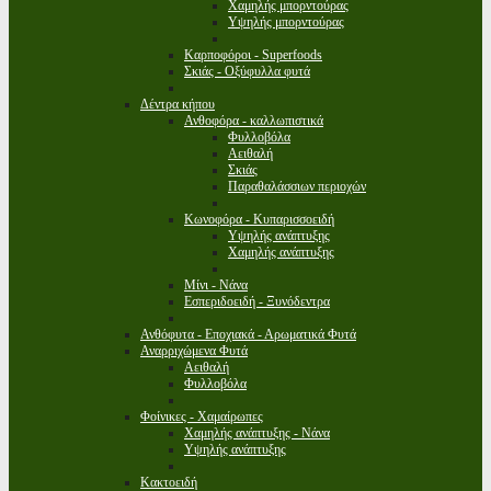
Χαμηλής μπορντούρας
Υψηλής μπορντούρας
Καρποφόροι - Superfoods
Σκιάς - Οξύφυλλα φυτά
Δέντρα κήπου
Ανθοφόρα - καλλωπιστικά
Φυλλοβόλα
Αειθαλή
Σκιάς
Παραθαλάσσιων περιοχών
Κωνοφόρα - Κυπαρισσοειδή
Υψηλής ανάπτυξης
Χαμηλής ανάπτυξης
Μίνι - Νάνα
Εσπεριδοειδή - Ξυνόδεντρα
Ανθόφυτα - Εποχιακά - Αρωματικά Φυτά
Αναρριχώμενα Φυτά
Αειθαλή
Φυλλοβόλα
Φοίνικες - Χαμαίρωπες
Χαμηλής ανάπτυξης - Νάνα
Υψηλής ανάπτυξης
Κακτοειδή