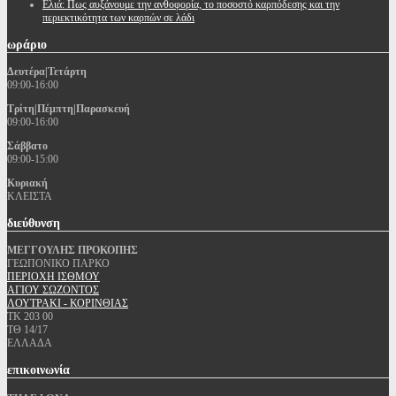
Ελιά: Πως αυξάνουμε την ανθοφορία, το ποσοστό καρπόδεσης και την
περιεκτικότητα των καρπών σε λάδι
ωράριο
Δευτέρα|Τετάρτη
09:00-16:00
Τρίτη|Πέμπτη|Παρασκευή
09:00-16:00
Σάββατο
09:00-15:00
Κυριακή
ΚΛΕΙΣΤΑ
διεύθυνση
ΜΕΓΓΟΥΛΗΣ ΠΡΟΚΟΠΗΣ
ΓΕΩΠΟΝΙΚΟ ΠΑΡΚΟ
ΠΕΡΙΟΧΗ ΙΣΘΜΟΥ
ΑΓΙΟΥ ΣΩΖΟΝΤΟΣ
ΛΟΥΤΡΑΚΙ - ΚΟΡΙΝΘΙΑΣ
ΤΚ 203 00
ΤΘ 14/17
ΕΛΛΑΔΑ
επικοινωνία