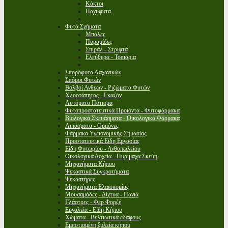
Κάκτοι
Παχύφυτα
Φυτά Σχήματα
Μπάλες
Πυραμίδες
Σπιράλ - Στριφτά
Ελεύθερα - Τοπιάρια
Σπορόφυτα Λαχανικών
Σπόροι Φυτών
Βολβοί Ανθεων - Ριζώματα Φυτών
Χλοοτάπητας - Γκαζόν
Αυτόματο Πότισμα
Φυτοπροστατευτικά Προϊόντα - Φυτοφάρμακα
Βιολογικά Σκευάσματα - Οικολογικά Φάρμακα
Λιπάσματα - Ορμόνες
Φάρμακα Υγειονομικής Σημασίας
Προστατευτικά Είδη Εργασίας
Είδη Φυτωρίου - Ανθοπωλείου
Οικολογικά Δοχεία - Πυρίμαχα Σκεύη
Μηχανήματα Κήπου
Ψεκαστικά Συγκροτήματα
Ψεκαστήρες
Μηχανήματα Ελαιοκομίας
Μουσαμάδες - Δίχτυα - Πανιά
Γλάστρες - Φερ Φορζέ
Εργαλεία - Είδη Κήπου
Χώματα - Βελτιωτικά εδάφους
Εμποτισμένη ξυλεία κήπου