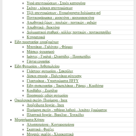
Υγρά απεντομώσεων - Σπρέυ καπνογόνα
Σκόνες - κόκκοι απεντομώσεων
Τζέλ απεντομώσεων - Ετοιμόχρηστα δολώματα gel
Ποντικοφάρμακα - μυοκτόνα - αρουραιοκτόνα
Απωθητικά ζώων - πουλιών - ποντικών - φιδιών
Απωθητικά - βιοκτόνα
Δολωματικοί σταθμοί - κόλλες ποντικών - ποντικοπαγίδες
Κτηνιατρικά
Είδη προστασίας εργαζομένων
Μποτάκια - Γαλότσες - Φόρμες
Μάσκες ψεκασμού
Ιμάντες - Γυαλιά - Ωτασπίδες - Προσωπίδες
Γάντια εργασίας
Είδη Φυτωρίου - Ανθοπωλείου
Γλάστρες φυτωρίου - Σακούλες
Δίσκοι σποράς - Παλετάκια φύτευσης
Γλαστράκια - Υποστρώματα JIFFY
Είδη συσκευασίας - Ταμπελάκια - Ράφιες - Κορδόνια
Κουβάδες - Ζεμπίλια
Προσφορές ειδών φυτωρίου
Οικολογικά σκεύη- Πυρίμαχα - Inox
Ανοξείδωτα δοχεία - Inox
Πυρίμαχα σκεύη - πιθάρια λαδιού - λεκάνες ζυμώματος
Πλαστικά δοχεία - Βαρέλια - Τενεκέδες
Μηχανήματα Κήπου
Αλυσσοπρίονα - Κονταροπρίονα
Σκαπτικά - Φρέζες
Μηχανές γκαζόν - Χλοοκοπτικά