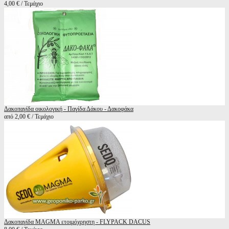
4,00 € / Τεμάχιο
Δακοπαγίδα οικολογική - Παγίδα Δάκου - Δακοφάκα
από 2,00 € / Τεμάχιο
Δακοπαγίδα MAGMA ετοιμόχρηστη - FLYPACK DACUS