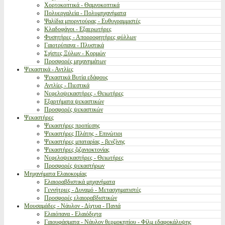
Χορτοκοπτικά - Θαμνοκοπτικά
Πολυεργαλεία - Πολυμηχανήματα
Ψαλίδια μπορντούρας - Ευθυγραμμιστές
Κλαδοφάγοι - Εξαερωτήρες
Φυσητήρες - Απορροφητήρες φύλλων
Γαιοτρύπανα - Πλυστικά
Σχίστες Ξύλων - Κορμών
Προσφορές μηχανημάτων
Ψεκαστικά - Αντλίες
Ψεκαστικά Βυτία εδάφους
Αντλίες - Πιεστικά
Νεφελοψεκαστήρες - Θειωτήρες
Εξαρτήματα ψεκαστικών
Προσφορές ψεκαστικών
Ψεκαστήρες
Ψεκαστήρες προπίεσης
Ψεκαστήρες Πλάτης - Επινώτιοι
Ψεκαστήρες μπαταρίας - βενζίνης
Ψεκαστήρες ζιζανιοκτονίας
Νεφελοψεκαστήρες - Θειωτήρες
Προσφορές ψεκαστήρων
Μηχανήματα Ελαιοκομίας
Ελαιοραβδιστικά μηχανήματα
Γεννήτριες - Δυναμό - Μετασχηματιστές
Προσφορές ελαιοραβδιστικών
Μουσαμάδες - Νάυλον - Δίχτυα - Πανιά
Ελαιόπανα - Ελαιόδιχτα
Γαιουφάσματα - Νάυλον θερμοκηπίου - Φίλμ εδαφοκάλυψης