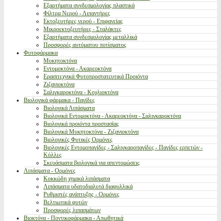
Εξαρτήματα συνδεσμολογίας πλαστικά
Φίλτρα Νερού - Λιπαντήρες
Εκτοξευτήρες νερού - Επιφανείας
Μικροεκτοξευτήρες - Σταλάκτες
Εξαρτήματα συνδεσμολογίας μεταλλικά
Προσφορές αυτόματου ποτίσματος
Φυτοφάρμακα
Μυκητοκτόνα
Εντομοκτόνα - Ακαρεοκτόνα
Ερασιτεχνικά Φυτοπροστατευτικά Προιόντα
Ζιζανιοκτόνα
Σαλιγκαροκτόνα - Κοχλιοκτόνα
Βιολογικά φάρμακα - Παγίδες
Βιολογικά Λιπάσματα
Βιολογικά Εντομοκτόνα - Ακαρεοκτόνα - Σαλιγκαροκτόνα
Βιολογικά προιόντα προστασίας
Βιολογικά Μυκητοκτόνα - Ζιζανιοκτόνα
Βιολογικές Φυτικές Ορμόνες
Βιολογικές Εντομοπαγίδες - Σαλιγκαροπαγίδες - Παγίδες ερπετών -
Κόλλες
Σκευάσματα βιολογικά για απεντομώσεις
Λιπάσματα - Ορμόνες
Κοκκώδη χημικά λιπάσματα
Λιπάσματα υδατοδιαλυτά διαφυλλικά
Ρυθμιστές ανάπτυξης - Ορμόνες
Βελτιωτικά φυτών
Προσφορές λιπασμάτων
Βιοκτόνα - Ποντικοφάρμακα - Απωθητικά