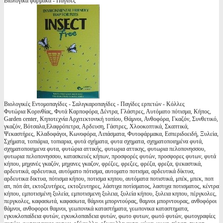
Βιολογικά φάρμακα - Παγίδες
Βιολογικές Εντομοπαγίδες - Σαλιγκαροπαγίδες - Παγίδες ερπετών - Κόλλες
Φυτώρια Κορινθίας, Φυτά Καρποφόρα, Δέντρα, Γλάστρες, Αυτόματο πότισμα, Κήπος,
Garden center, Κηποτεχνία Αρχιτεκτονική τοπίου, Θάμνοι, Ανθοφόρα, Γκαζόν, Συνθετικό,
γκαζόν, Βότσαλα,Ελαφρόπετρα, Αρδευση, Γάστρες, Χλοοκοπτικά, Σκαπτικά,
Ψεκαστήρες, Κλαδοφάγοι, Κωνοφόρα, Λιπάσματα, Φυτοφάρμακα, Εσπεριδοειδή, Ξυλεία,
Σχήματα, τοπιάρια, τοπιαρια, φυτά σχήματα, φυτα σχηματα, σχηματοποιημένα φυτά,
σχηματοποιημενα φυτα, φυτώρια αττικής, φυτωρια αττικης, φυτωρια πελοπονησσου,
φυτωρια πελοπονησσου, κατασκευές κήπων, προσφορές φυτών, προσφορες φυτων, φυτά
κήπου, μηχανές γκαζόν, μηχανες γκαζον, φρέζες, φρεζες, φρέζα, φρεζα, ψεκαστικά,
αρδευτικά, αρδευτικα, αυτόματο πότισμα, αυτοματο ποτισμα, αρδευτικά δίκτυα,
αρδευτικα δικτυα, πότισμα κήπου, ποτισμα κηπου, αυτόματα ποτιστικά, μπέκ, μπεκ, ποπ
απ, πόπ άπ, εκτοξευτήρες, εκτοξευτηρες, λάστιχα ποτίσματος, λαστιχα ποτισματος, κέντρα
κήπου, εμποτισμένη ξυλεία, εμποτισμενη ξυλεια, ξυλεία κήπου, ξυλεια κηπου, πέργκολες,
περγκολες, καφασωτά, καφασωτα, θάμνοι μπορντούρας, θαμνοι μπορντουρας, ανθοφόροι
θάμνοι, ανθοφοροι θαμνοι, γεωπονικά καταστήματα, γεωπονικα καταστηματα,
εγκυκλοπαίδεια φυτών, εγκυκλοπαιδεια φυτών, φωτο φυτων, φωτό φυτών, φωτογραφίες