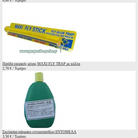
8,00 € / Τεμάχιο
Παγίδα οικιακής μύγας MAXI FLY TRAP με κόλλα
2,70 € / Τεμάχιο
Σκεύασμα φάρμακο εντομοπαγίδων ΕΝΤΟΜΕΛΑ
3,50 € / Τεμάχιο