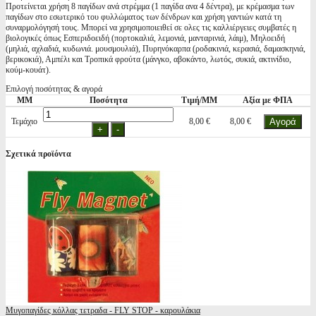
Προτείνεται χρήση 8 παγίδων ανά στρέμμα (1 παγίδα ανα 4 δέντρα), με κρέμασμα των
παγίδων στο εσωτερικό του φυλλώματος των δένδρων και χρήση γαντιών κατά τη
συναρμολόγησή τους. Μπορεί να χρησιμοποιειθεί σε ολες τις καλλιέργειες συμβατές η
βιολογικές όπως Εσπεριδοειδή (πορτοκαλιά, λεμονιά, μανταρινιά, λάιμ), Μηλοειδή
(μηλιά, αχλαδιά, κυδωνιά. μουσμουλιά), Πυρηνόκαρπα (ροδακινιά, κερασιά, δαμασκηνιά,
βερικοκιά), Αμπέλι και Τροπικά φρούτα (μάνγκο, αβοκάντο, λωτός, συκιά, ακτινίδιο,
κούμ-κουάτ).
Επιλογή ποσότητας & αγορά
ΜΜ
Ποσότητα
Τιμή/ΜΜ
Αξία με ΦΠΑ
Τεμάχιο
8,00 €
8,00 €
Σχετικά προϊόντα
Μυγοπαγίδες κόλλας τετραδα - FLY STOP - καρουλάκια