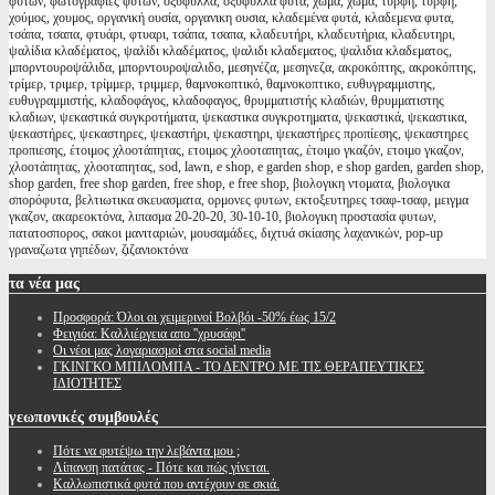
φυτών, φωτογραφιες φυτων, οξύφυλλα, οξυφυλλα φυτα, χώμα, χωμα, τύρφη, τυρφη,
χούμος, χουμος, οργανική ουσία, οργανικη ουσια, κλαδεμένα φυτά, κλαδεμενα φυτα,
τσάπα, τσαπα, φτυάρι, φτυαρι, τσάπα, τσαπα, κλαδευτήρι, κλαδευτήρια, κλαδευτηρι,
ψαλίδια κλαδέματος, ψαλίδι κλαδέματος, ψαλιδι κλαδεματος, ψαλιδια κλαδεματος,
μπορντουροψάλιδα, μπορντουροψαλιδο, μεσηνέζα, μεσηνεζα, ακροκόπτης, ακροκόπτης,
τρίμερ, τριμερ, τρίμμερ, τριμμερ, θαμνοκοπτικό, θαμνοκοπτικο, ευθυγραμμιστης,
ευθυγραμμιστής, κλαδοφάγος, κλαδοφαγος, θρυμματιστής κλαδιών, θρυμματιστης
κλαδιων, ψεκαστικά συγκροτήματα, ψεκαστικα συγκροτηματα, ψεκαστικά, ψεκαστικα,
ψεκαστήρες, ψεκαστηρες, ψεκαστήρι, ψεκαστηρι, ψεκαστήρες προπίεσης, ψεκαστηρες
προπιεσης, έτοιμος χλοοτάπητας, ετοιμος χλοοταπητας, έτοιμο γκαζόν, ετοιμο γκαζον,
χλοοτάπητας, χλοοταπητας, sod, lawn, e shop, e garden shop, e shop garden, garden shop,
shop garden, free shop garden, free shop, e free shop, βιολογικη ντοματα, βιολογικα
σπορόφυτα, βελτιωτικα σκευασματα, ορμονες φυτων, εκτοξευτηρες τσαφ-τσαφ, μειγμα
γκαζον, ακαρεοκτόνα, λιπασμα 20-20-20, 30-10-10, βιολογικη προστασία φυτων,
πατατοσπορος, σακοι μανιταριών, μουσαμάδες, διχτυά σκίασης λαχανικών, pop-up
γραναζωτα γηπέδων, ζιζανιοκτόνα
τα
νέα μας
Προσφορά: Όλοι οι χειμερινοί Βολβόι -50% έως 15/2
Φειγιόα: Καλλιέργεια απο ''χρυσάφι''
Oι νέοι μας λογαριασμοί στα social media
ΓΚΙΝΓΚΟ ΜΠΙΛΟΜΠΑ - ΤΟ ΔΕΝΤΡΟ ΜΕ ΤΙΣ ΘΕΡΑΠΕΥΤΙΚΕΣ
ΙΔΙΟΤΗΤΕΣ
γεωπονικές
συμβουλές
Πότε να φυτέψω την λεβάντα μου ;
Λίπανση πατάτας - Πότε και πώς γίνεται.
Καλλωπιστικά φυτά που αντέχουν σε σκιά.