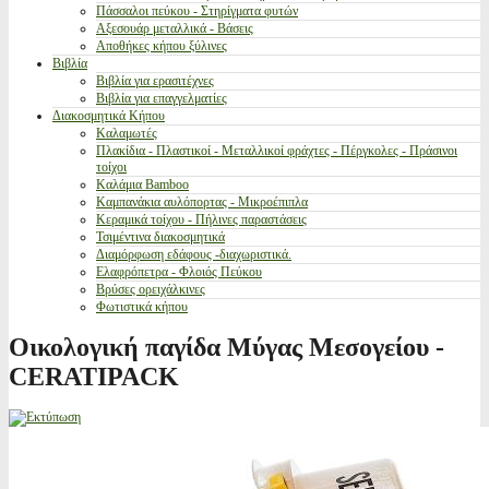
Πάσσαλοι πεύκου - Στηρίγματα φυτών
Αξεσουάρ μεταλλικά - Βάσεις
Αποθήκες κήπου ξύλινες
Βιβλία
Βιβλία για ερασιτέχνες
Βιβλία για επαγγελματίες
Διακοσμητικά Κήπου
Καλαμωτές
Πλακίδια - Πλαστικοί - Μεταλλικοί φράχτες - Πέργκολες - Πράσινοι
τοίχοι
Καλάμια Bamboo
Καμπανάκια αυλόπορτας - Μικροέπιπλα
Κεραμικά τοίχου - Πήλινες παραστάσεις
Τσιμέντινα διακοσμητικά
Διαμόρφωση εδάφους -διαχωριστικά.
Ελαφρόπετρα - Φλοιός Πεύκου
Βρύσες ορειχάλκινες
Φωτιστικά κήπου
Οικολογική παγίδα Μύγας Μεσογείου -
CERATIPACK