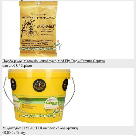
Παγίδα μύγας Μεσογείου οικολογική Med Fly Trap - Ceratitis Capitata
από 2,00 € / Τεμάχιο
Μυγοπαγίδα FLYBUSTER οικολογική δολωματική
69,00 € / Τεμάχιο