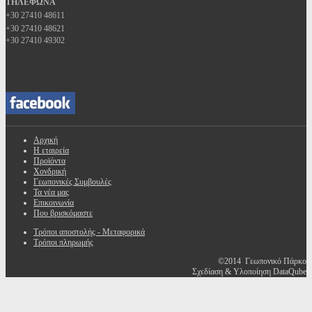
ΤΗΛΕΦΩΝΑ
+30 27410 48611
+30 27410 48621
+30 27410 49302
Αρχική
Η εταιρεία
Προϊόντα
Χονδρική
Γεωπονικές Συμβουλές
Τα νέα μας
Επικοινωνία
Που βρισκόμαστε
Τρόποι αποστολής - Μεταφορικά
Τρόποι πληρωμής
©2014 Γεωπονικό Πάρκο
Σχεδίαση & Υλοποίηση DataQube