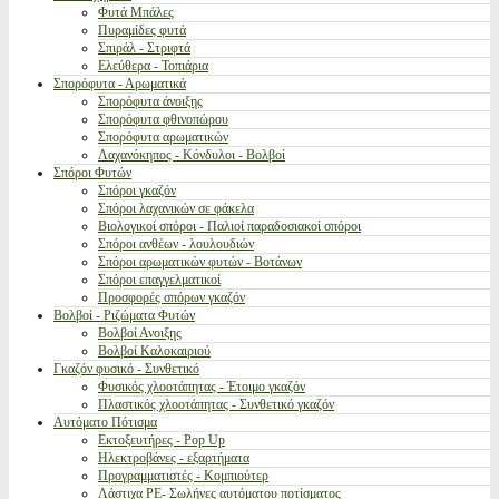
Φυτά Μπάλες
Πυραμίδες φυτά
Σπιράλ - Στριφτά
Ελεύθερα - Τοπιάρια
Σπορόφυτα - Αρωματικά
Σπορόφυτα άνοιξης
Σπορόφυτα φθινοπώρου
Σπορόφυτα αρωματικών
Λαχανόκηπος - Κόνδυλοι - Βολβοί
Σπόροι Φυτών
Σπόροι γκαζόν
Σπόροι λαχανικών σε φάκελα
Βιολογικοί σπόροι - Παλιοί παραδοσιακοί σπόροι
Σπόροι ανθέων - λουλουδιών
Σπόροι αρωματικών φυτών - Βοτάνων
Σπόροι επαγγελματικοί
Προσφορές σπόρων γκαζόν
Βολβοί - Ριζώματα Φυτών
Βολβοί Ανοιξης
Βολβοί Καλοκαιριού
Γκαζόν φυσικό - Συνθετικό
Φυσικός χλοοτάπητας - Έτοιμο γκαζόν
Πλαστικός χλοοτάπητας - Συνθετικό γκαζόν
Αυτόματο Πότισμα
Εκτοξευτήρες - Pop Up
Ηλεκτροβάνες - εξαρτήματα
Προγραμματιστές - Κομπιούτερ
Λάστιχα PE- Σωλήνες αυτόματου ποτίσματος