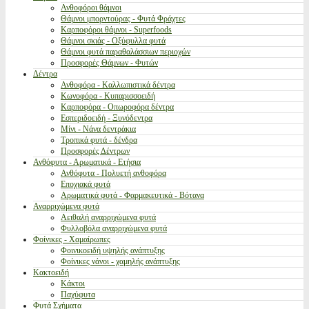
Ανθοφόροι θάμνοι
Θάμνοι μπορντούρας - Φυτά Φράχτες
Καρποφόροι θάμνοι - Superfoods
Θάμνοι σκιάς - Οξύφυλλα φυτά
Θάμνοι φυτά παραθαλάσσιων περιοχών
Προσφορές Θάμνων - Φυτών
Δέντρα
Ανθοφόρα - Καλλωπιστικά δέντρα
Κωνοφόρα - Κυπαρισσοειδή
Καρποφόρα - Οπωροφόρα δέντρα
Εσπεριδοειδή - Ξυνόδεντρα
Μίνι - Νάνα δεντράκια
Τροπικά φυτά - δένδρα
Προσφορές Δέντρων
Ανθόφυτα - Αρωματικά - Ετήσια
Ανθόφυτα - Πολυετή ανθοφόρα
Εποχιακά φυτά
Αρωματικά φυτά - Φαρμακευτικά - Βότανα
Αναρριχώμενα φυτά
Αειθαλή αναρριχώμενα φυτά
Φυλλοβόλα αναρριχώμενα φυτά
Φοίνικες - Χαμαίρωπες
Φοινικοειδή υψηλής ανάπτυξης
Φοίνικες νάνοι - χαμηλής ανάπτυξης
Κακτοειδή
Κάκτοι
Παχύφυτα
Φυτά Σχήματα