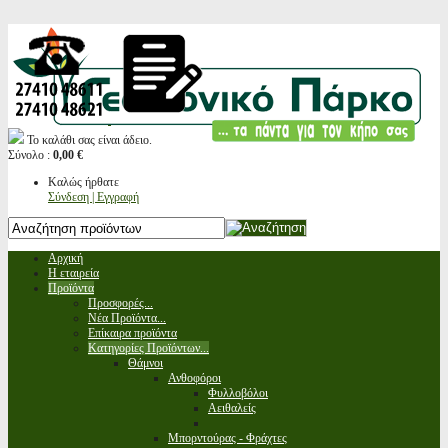
Το καλάθι σας είναι άδειο.
Σύνολο :
0,00 €
Καλώς ήρθατε
Σύνδεση | Εγγραφή
Αρχική
Η εταιρεία
Προϊόντα
Προσφορές...
Νέα Προϊόντα...
Επίκαιρα προϊόντα
Κατηγορίες Προϊόντων...
Θάμνοι
Ανθοφόροι
Φυλλοβόλοι
Αειθαλείς
Μπορντούρας - Φράχτες