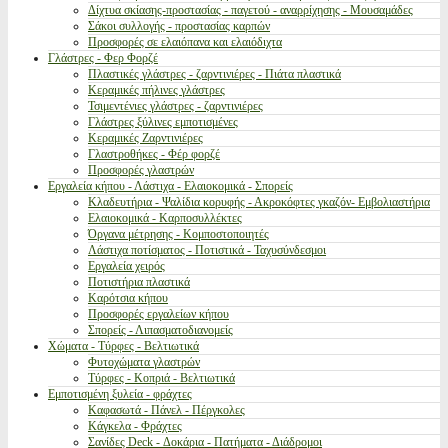
Δίχτυα σκίασης-προστασίας - παγετού - αναρρίχησης - Μουσαμάδες
Σάκοι συλλογής - προστασίας καρπών
Προσφορές σε ελαιόπανα και ελαιόδιχτα
Γλάστρες - Φερ Φορζέ
Πλαστικές γλάστρες - ζαρντινιέρες - Πιάτα πλαστικά
Κεραμικές πήλινες γλάστρες
Τσιμεντένιες γλάστρες - ζαρντινιέρες
Γλάστρες ξύλινες εμποτισμένες
Κεραμικές Ζαρντινιέρες
Γλαστροθήκες - Φέρ φορζέ
Προσφορές γλαστρών
Εργαλεία κήπου - Λάστιχα - Ελαιοκομικά - Σπορείς
Κλαδευτήρια - Ψαλίδια κορυφής - Ακροκόφτες γκαζόν- Εμβολιαστήρια
Ελαιοκομικά - Καρποσυλλέκτες
Όργανα μέτρησης - Κομποστοποιητές
Λάστιχα ποτίσματος - Ποτιστικά - Ταχυσύνδεσμοι
Εργαλεία χειρός
Ποτιστήρια πλαστικά
Καρότσια κήπου
Προσφορές εργαλείων κήπου
Σπορείς - Λιπασματοδιανομείς
Χώματα - Τύρφες - Βελτιωτικά
Φυτοχώματα γλαστρών
Τύρφες - Κοπριά - Βελτιωτικά
Εμποτισμένη ξυλεία - φράχτες
Καφασωτά - Πάνελ - Πέργκολες
Κάγκελα - Φράχτες
Σανίδες Deck - Δοκάρια - Πατήματα - Διάδρομοι