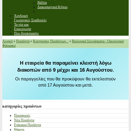
Βιβλία
Διακοσμητικά Κήπου
Χονδρική
Γεωπονικές Συμβουλές
Τα νέα μας
Επικοινωνία
Που βρισκόμαστε
Αρχική
»
Προϊόντα
»
Κατηγορίες Προϊόντων...
»
Βιολογικά Σκευάσματα - Οικολογικά
Φάρμακα
Η εταιρεία θα παραμείνει κλειστή λόγω
διακοπών από 9 μέχρι και 16 Αυγούστου.
Οι παραγγελίες που θα προκύψουν θα εκτελεστούν
από 17 Αυγούστου και μετά.
κατηγορίες
προιόντων
Προσφορές
Νέα Προϊόντα
Επίκαιρα Προϊόντα
Θάμνοι